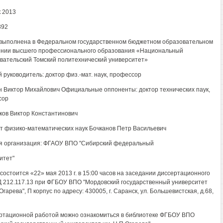
 2013
392
выполнена в Федеральном государственном бюджетном образовательном
нии высшего профессионального образования «Национальный
вательский Томский политехнический университет»
 руководитель: доктор физ.-мат. наук, профессор
 Виктор Михайлович Официальные оппоненты: доктор технических паук,
сор
ов Виктор Константинович
т физико-математических наук Бочканов Петр Васильевич
 организация: ФГАОУ ВПО "Сибирский федеральный
итет"
состоится «22» мая 2013 г. в 15:00 часов на заседании диссертационного
Д 212.117.13 при ФГБОУ ВПО "Мордовский государственный университет
Огарева", П корпус по адресу: 430005, г. Саранск, ул. Большевистская, д.68,
ртационной работой можно ознакомиться в библиотеке ФГБОУ ВПО