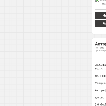
Ч
Ч
Авто
по теме 
проектир
ИССЛЕ
УСТАН
ЛАЗЕР
Специал
Авторе
диссерт
1 6 МАЙ