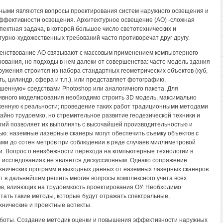
ными являются вопросы проектирования систем наружного освещения и
ффективности освещения. Архитектурное освещение (АО) -сложная
пектная задача, в которой большое число светотехнических и
турно-художественных требований часто противоречат друг другу.
нствование АО связывают с массовым применением компьютерного
ования, но подходы в нем далеки от совершенства: часто модель здания
ружения строится из набора стандартных геометрических объектов (куб,
ть, цилиндр, сфера и т.п.), или представляет фотографию,
шенную» средствами Photoshop или аналогичного пакета. Для
вного моделирования необходимо строить 3D модель, максимально
енную к реальности; проведение таких работ традиционными методами
айно трудоемко, но стремительное развитие геодезической техники и
гий позволяет их выполнять с высочайшей производительностью и
ью: наземные лазерные сканеры могут обеспечить съемку объектов с
ми до сотен метров при соблюдении в ряде случаев миллиметровой
и. Вопрос о неизбежности перехода на компьютерные технологии в
 исследованиях не является дискуссионным. Однако сопряжение
хнических программ и выходных данных от наземных лазерных сканеров
т в дальнейшем решить многие вопросы комплексного учета всех
в, влияющих на трудоемкость проектирования ОУ. Необходимо
тать такие методы, которые будут отражать спектральные,
хнические и проектные аспекты.
боты. Создание методик оценки и повышения эффективности наружных