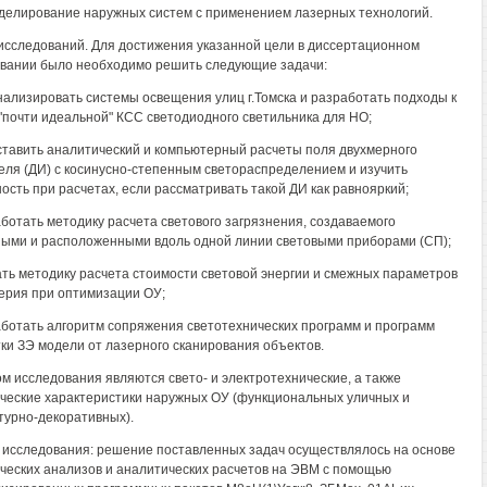
делирование наружных систем с применением лазерных технологий.
исследований. Для достижения указанной цели в диссертационном
вании было необходимо решить следующие задачи:
нализировать системы освещения улиц г.Томска и разработать подходы к
"почти идеальной" КСС светодиодного светильника для НО;
ставить аналитический и компьютерный расчеты поля двухмерного
еля (ДИ) с косинусно-степенным светораспределением и изучить
ость при расчетах, если рассматривать такой ДИ как равнояркий;
аботать методику расчета светового загрязнения, создаваемого
ыми и расположенными вдоль одной линии световыми приборами (СП);
ать методику расчета стоимости световой энергии и смежных параметров
терия при оптимизации ОУ;
аботать алгоритм сопряжения светотехнических программ и программ
ки ЗЭ модели от лазерного сканирования объектов.
м исследования являются свето- и электротехнические, а также
ческие характеристики наружных ОУ (функциональных уличных и
турно-декоративных).
исследования: решение поставленных задач осуществлялось на основе
ческих анализов и аналитических расчетов на ЭВМ с помощью