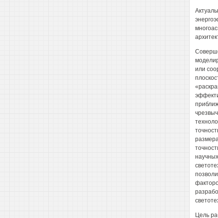
Актуаль
энергоэ
многоас
архитек
Соверше
моделир
или соо
плоскос
«раскра
эффекти
приближ
чрезвыч
техноло
точност
размера
точност
научных
светоте
позволи
факторо
разрабо
светоте
Цель ра