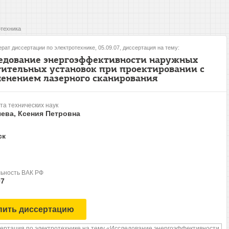
техника
рат диссертации по электротехнике, 05.09.07, диссертация на тему:
едование энергоэффективности наружных
тительных установок при проектировании с
енением лазерного сканирования
та технических наук
ева, Ксения Петровна
ск
ьность ВАК РФ
07
пить диссертацию