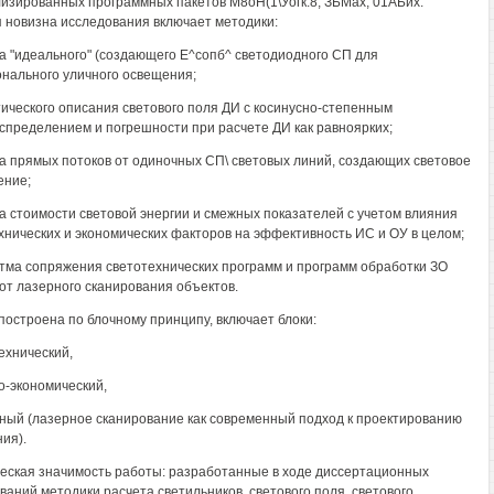
изированных программных пакетов М8оН(1\Уогк:8, ЗБМах, 01АЬих.
 новизна исследования включает методики:
та "идеального" (создающего Е^сопб^ светодиодного СП для
нального уличного освещения;
тического описания светового поля ДИ с косинусно-степенным
спределением и погрешности при расчете ДИ как равноярких;
та прямых потоков от одиночных СП\ световых линий, создающих световое
ение;
та стоимости световой энергии и смежных показателей с учетом влияния
хнических и экономических факторов на эффективность ИС и ОУ в целом;
итма сопряжения светотехнических программ и программ обработки ЗО
от лазерного сканирования объектов.
построена по блочному принципу, включает блоки:
технический,
ко-экономический,
тный (лазерное сканирование как современный подход к проектированию
ия).
еская значимость работы: разработанные в ходе диссертационных
ваний методики расчета светильников, светового поля, светового