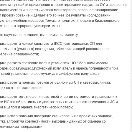
ения могут найти применение в проектировании наружных ОУ и в решении
кологического и энергетического мониторинга; лазерное сканирование
т проектирование и делает его точнее; результаты исследований
уются в учебном процессе Томского политехнического и Красноярского
ственного аграрного университетов.
е научные положения, выносимые на защиту:
дика расчета кривой силы света (КСС) светодиодных СП для
нального (уличного) освещения, обеспечивающей равномерное
еление освещенности;
дика расчета светового поля в установках НО с большим числом
одов, образующих двухмерный излучатель и оценка погрешности при
 такой установки по формулам для диффузного излучателя.
дика расчета прямых потоков от одиночных СП и световых линий,
их световое загрязнение;
дика расчетов отношения световой энергии к стоимости установки и к
и ИС как объективных и достоверных критериев экономичности ИС и
ки в целом и оценка энергетических потерь;
дика использования лазерного сканирования в проектных задачах,
тка алгоритма совместимости выходных данных от сканера со
хническими программами.