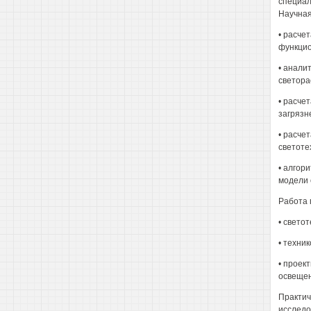
специал
Научная
• расче
функцио
• анали
светора
• расче
загрязн
• расче
светоте
• алгор
модели 
Работа 
• свето
• техни
• проек
освещен
Практич
исследо