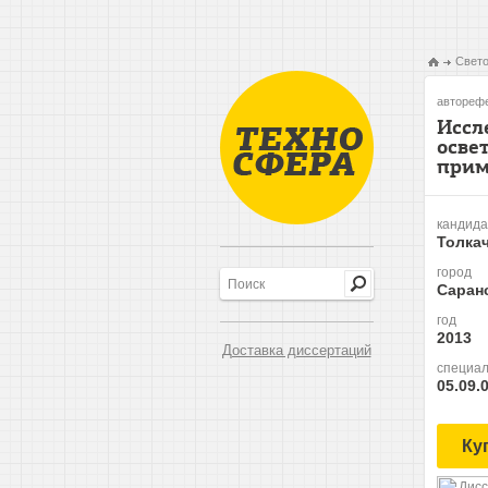
Свето
авторефе
Иссл
осве
прим
кандида
Толкач
город
Саран
год
2013
Доставка диссертаций
специал
05.09.
Ку