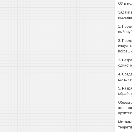
ОУ и мо
Задачи 
исследо
1. Проа
выбору 
2. Пред
излучат
погрешн
3. Разр
одиночн
4. Созд
как кри
5. Разр
обработ
Объекто
экономи
архитек
Методы 
теорети