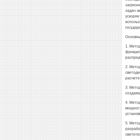
загрязн
задач э
ускоряе
использ
государ
Основны
1. Мето
функцио
распред
2. Мето
светоди
расчете
3. Мето
создающ
4. Мето
мощност
установ
5. Мето
разрабо
светоте