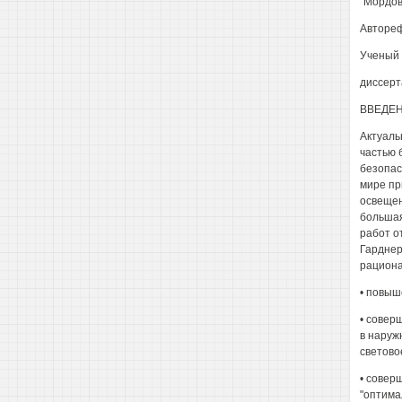
"Мордов
Автореф
Ученый 
диссерт
ВВЕДЕ
Актуаль
частью 
безопас
мире пр
освещен
большая
работ о
Гарднер
рациона
• повыш
• совер
в наруж
светово
• совер
"оптима