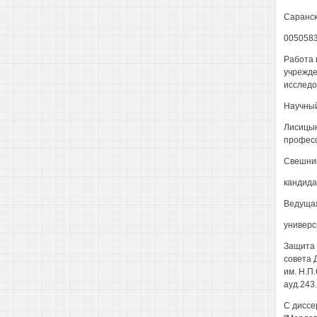
Саранск
005058
Работа 
учрежде
исследо
Научный
Лисицын
профес
Свешник
кандида
Ведущая
универс
Защита 
совета 
им. Н.П.
ауд.243.
С диссе