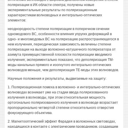
поляризации в ИК-области спектра; получены новые
экспериментальные результаты по поляризационным
характеристикам волноводных и интегрально-оптических
элементов:
неоднородность степени поляризации в поперечном сечении
одномодового ВС, особенности влияния упругих деформаций в
одно- и многомодовых ВС на поляризацию распространяющегося в
нем излучения, периодическая зависимость величины степени
поляризации на выходе волоконно-катушечного поляризатора от
азимута преимущественной плоскости поляризации вводимого
излучения; экспериментально показано, что деполяризация ТМ-
моды канальных прямого и изогнутого интегрально-оптических
волноводов меньше, чем деполяризация ТЕ-моды этих волноводов.
Научные положения и результаты, выдвигаемые на защиту:
1. Поляризационная помеха в волоконно- и интегрально-оптических
волноводах возникает уже на стадии ввода поляризованного
излучения в волноводы, при этом относительная мощность
ортогонально поляризованного излучения в волноводе возрастает
пропорционально четвертой степени относительного отверстия
фокусирующего объектива.
2. Магнитооптический эффект Фарадея в волоконных световодах,
находящихся в контакте с электрическим проводником, создающим