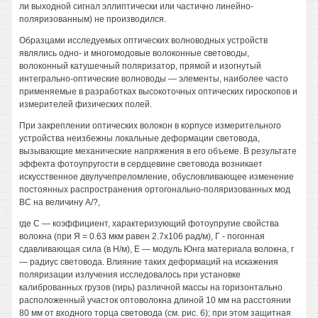
ли выходной сигнал эллиптически или частично линейно-
поляризованным) не производился.
Образцами исследуемых оптических волноводных устройств
являлись одно- и многомодовые волоконные световоды,
волоконный катушечный поляризатор, прямой и изогнутый
интегрально-оптические волноводы — элементы, наиболее часто
применяемые в разработках высокоточных оптических гироскопов и
измерителей физических полей.
При закреплении оптических волокон в корпусе измерительного
устройства неизбежны локальные деформации световода,
вызывающие механические напряжения в его объеме. В результате
эффекта фотоупругости в сердцевине световода возникает
искусственное двулучепреломление, обусловливающее изменение
постоянных распространения ортогонально-поляризованных мод
ВС на величину А/?,
где С — коэффициент, характеризующий фотоупругие свойства
волокна (при Я = 0.63 мкм равен 2.7x106 рад/м), Г - погонная
сдавливающая сила (в Н/м), Е — модуль Юнга материала волокна, г
— радиус световода. Влияние таких деформаций на искажения
поляризации излучения исследовалось при установке
калиброванных грузов (гирь) различной массы на горизонтально
расположенный участок оптоволокна длиной 10 мм на расстоянии
80 мм от входного торца световода (см. рис. 6); при этом защитная