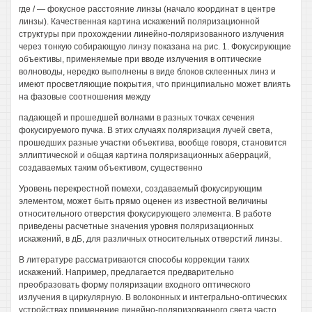
где / — фокусное расстояние линзы (начало координат в центре
линзы). Качественная картина искажений поляризационной
структуры при прохождении линейно-поляризованного излучения
через тонкую собирающую линзу показана на рис. 1. Фокусирующие
объективы, применяемые при вводе излучения в оптические
волноводы, нередко выполнены в виде блоков склеенных линз и
имеют просветляющие покрытия, что принципиально может влиять
на фазовые соотношения между
падающей и прошедшей волнами в разных точках сечения
фокусируемого пучка. В этих случаях поляризация лучей света,
прошедших разные участки объектива, вообще говоря, становится
эллиптической и общая картина поляризационных аберраций,
создаваемых таким объективом, существенно
Уровень перекрестной помехи, создаваемый фокусирующим
элементом, может быть прямо оценен из известной величины
относительного отверстия фокусирующего элемента. В работе
приведены расчетные значения уровня поляризационных
искажений, в дБ, для различных относительных отверстий линзы.
В литературе рассматриваются способы коррекции таких
искажений. Например, предлагается предварительно
преобразовать форму поляризации входного оптического
излучения в циркулярную. В волоконных и интегрально-оптических
устройствах применение линейно-поляризованного света часто