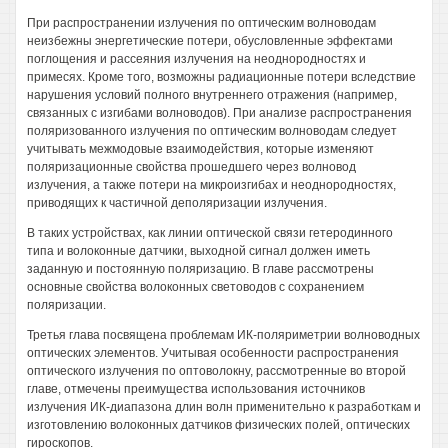
При распространении излучения по оптическим волноводам
неизбежны энергетические потери, обусловленные эффектами
поглощения и рассеяния излучения на неоднородностях и
примесях. Кроме того, возможны радиационные потери вследствие
нарушения условий полного внутреннего отражения (например,
связанных с изгибами волноводов). При анализе распространения
поляризованного излучения по оптическим волноводам следует
учитывать межмодовые взаимодействия, которые изменяют
поляризационные свойства прошедшего через волновод
излучения, а также потери на микроизгибах и неоднородностях,
приводящих к частичной деполяризации излучения.
В таких устройствах, как линии оптической связи гетеродинного
типа и волоконные датчики, выходной сигнал должен иметь
заданную и постоянную поляризацию. В главе рассмотрены
основные свойства волоконных световодов с сохранением
поляризации.
Третья глава посвящена проблемам ИК-поляриметрии волноводных
оптических элементов. Учитывая особенности распространения
оптического излучения по оптоволокну, рассмотренные во второй
главе, отмечены преимущества использования источников
излучения ИК-диапазона длин волн применительно к разработкам и
изготовлению волоконных датчиков физических полей, оптических
гироскопов.