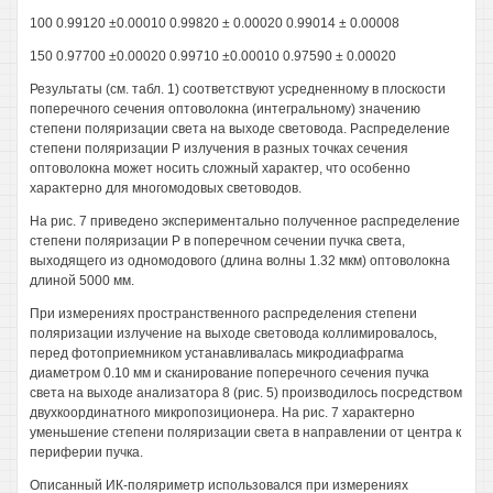
100 0.99120 ±0.00010 0.99820 ± 0.00020 0.99014 ± 0.00008
150 0.97700 ±0.00020 0.99710 ±0.00010 0.97590 ± 0.00020
Результаты (см. табл. 1) соответствуют усредненному в плоскости
поперечного сечения оптоволокна (интегральному) значению
степени поляризации света на выходе световода. Распределение
степени поляризации Р излучения в разных точках сечения
оптоволокна может носить сложный характер, что особенно
характерно для многомодовых световодов.
На рис. 7 приведено экспериментально полученное распределение
степени поляризации Р в поперечном сечении пучка света,
выходящего из одномодового (длина волны 1.32 мкм) оптоволокна
длиной 5000 мм.
При измерениях пространственного распределения степени
поляризации излучение на выходе световода коллимировалось,
перед фотоприемником устанавливалась микродиафрагма
диаметром 0.10 мм и сканирование поперечного сечения пучка
света на выходе анализатора 8 (рис. 5) производилось посредством
двухкоординатного микропозиционера. На рис. 7 характерно
уменьшение степени поляризации света в направлении от центра к
периферии пучка.
Описанный ИК-поляриметр использовался при измерениях