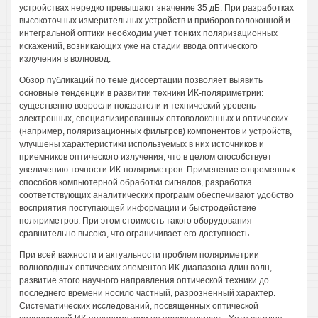
устройствах нередко превышают значение 35 дБ. При разработках
высокоточных измерительных устройств и приборов волоконной и
интегральной оптики необходим учет тонких поляризационных
искажений, возникающих уже на стадии ввода оптического
излучения в волновод.
Обзор публикаций по теме диссертации позволяет выявить
основные тенденции в развитии техники ИК-поляриметрии:
существенно возросли показатели и технический уровень
электронных, специализированных оптоволоконных и оптических
(например, поляризационных фильтров) компонентов и устройств,
улучшены характеристики используемых в них источников и
приемников оптического излучения, что в целом способствует
увеличению точности ИК-поляриметров. Применение современных
способов компьютерной обработки сигналов, разработка
соответствующих аналитических программ обеспечивают удобство
восприятия поступающей информации и быстродействие
поляриметров. При этом стоимость такого оборудования
сравнительно высока, что ограничивает его доступность.
При всей важности и актуальности проблем поляриметрии
волноводных оптических элементов ИК-диапазона длин волн,
развитие этого научного направления оптической техники до
последнего времени носило частный, разрозненный характер.
Систематических исследований, посвященных оптической