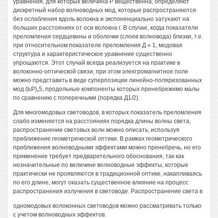
уравнения, для которых величина Р вещественна, определяют
дискретный набор волноводных мод, которые распространяются
без ослабления вдоль волокна и экспоненциально затухают на
больших расстояниях от оси волокна г. В случае, когда показатели
преломления сердцевины и оболочки (слоев волновода) близки, т.е.
при относительном показателе преломления Д « 1, модовая
структура и характеристическое уравнение существенно
упрощаются. Этот случай всегда реализуется на практике в
волоконно-оптической связи, при этом электромагнитное поле
можно представить в виде суперпозиции линейно-поляризованных
мод (ЬР)„5, продольные компоненты которых пренебрежимо малы
по сравнению с поперечными (порядка Д1/2).
Для многомодовых световодов, в которых показатель преломления
слабо изменяется на расстояниях порядка длины волны света,
распространение световых волн можно описать, используя
приближение геометрической оптики. В рамках геометрического
приближения волноводными эффектами можно пренебречь, но его
применение требует предварительного обоснования, так как
незначительные по величине волноводные эффекты, которые
практически не проявляются в традиционной оптике, накапливаясь
по его длине, могут оказать существенное влияние на процесс
распространения излучения в световоде. Распространение света в
одномодовых волоконных световодов можно рассматривать только
с учетом волноводных эффектов.