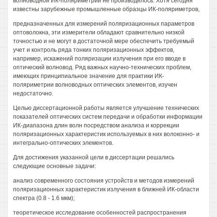
волноводной ИК-поляриметрии не производилось. Хотя сегодня
известны зарубежные промышленные образцы ИК-поляриметров,
предназначенных для измерений поляризационных параметров
оптоволокна, эти измерители обладают сравнительно низкой
точностью и не могут в достаточной мере обеспечить требуемый
учет и контроль ряда тонких поляризационных эффектов,
например, искажений поляризации излучения при его вводе в
оптический волновод. Ряд важных научно-технических проблем,
имеющих принципиальное значение для практики ИК-
поляриметрии волноводных оптических элементов, изучен
недостаточно.
Целью диссертационной работы является улучшение технических
показателей оптических систем передачи и обработки информации
ИК-диапазона длин волн посредством анализа и коррекции
поляризационных характеристик используемых в них волоконно- и
интегрально-оптических элементов.
Для достижения указанной цели в диссертации решались
следующие основные задачи:
анализ современного состояния устройств и методов измерений
поляризационных характеристик излучения в ближней ИК-области
спектра (0.8 - 1.6 мкм);
теоретическое исследование особенностей распространения