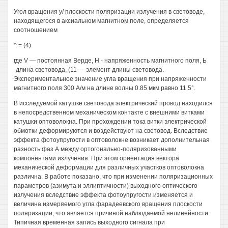
Угол вращения у/ плоскости поляризации излучения в световоде,
находящегося в аксиальном магнитном поле, определяется
соотношением
^ = (4)
где V — постоянная Верде, Н - напряженность магнитного поля, Ь
-длина световода, (11 — элемент длины световода.
Экспериментальное значение угла вращения при напряженности
магнитного поля 300 А/м на длине волны 0.85 мкм равно 11.5°.
В исследуемой катушке световода электрический провод находился
в непосредственном механическом контакте с внешними витками
катушки оптоволокна. При прохождении тока витки электрической
обмотки деформируются и воздействуют на световод. Вследствие
эффекта фотоупругости в оптоволокне возникает дополнительная
разность фаз А между ортогонально-поляризованными
компонентами излучения. При этом ориентация вектора
механической деформации для различных участков оптоволокна
различна. В работе показано, что при изменении поляризационных
параметров (азимута и эллиптичности) выходного оптического
излучения вследствие эффекта фотоупругости изменяется и
величина измеряемого угла фарадеевского вращения плоскости
поляризации, что является причиной наблюдаемой нелинейности.
Типичная временная запись выходного сигнала при