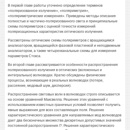
В первой главе работы уточнено определение терминов
«поляризованное излучение», «поляриметрия»,
«поляриметрические измерения». Приведены методы описания
полностью и частично-поляризованного света и принципиальные
схемы поляриметров с оценкой точности измерений
поляризационных характеристик оптического излучения.
Рассмотрены оптические схемы поляриметров с вращающимся
анализатором, вращающейся фазовой пластинкой и неподвижным
анализатором, а также четырехканальные схемы для измерения
параметров Стокса.
Во второй главе рассматриваются особенности распространения
поляризованного излучения в оптических (волоконных и
интегральных) волноводах. Кратко обсуждены физические
процессы, возникающие в реальных волноводах (потери,
рассеяние, модовый шум, дисперсия).
Распространение световых волн в волноводах строго описывается
на основе уравнений Максвелла. Решение этих уравнений с
использованием известных граничных условий позволяет получить
явные выражения для всех составляющих поля. Решение
характеристического уравнения для направляемых мод волноводов
дает два бесконечных множества дискретных допустимых значений
постоянной распространения /?. Решения характеристического