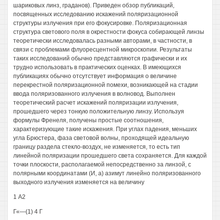
шариковых линз, граданов). Приведен обзор публикаций,
посвященных исследованию искажений поляризационной
структуры излучения при его фокусировке. Поляризационная
структура светового поля в окрестности фокуса собирающей линзы
теоретически исследовалась разными авторами, в частности, в
связи с проблемами флуоресцентной микроскопии. Результаты
таких исследований обычно представляются графически и их
трудно использовать в практических оценках. В имеющихся
публикациях обычно отсутствует информация о величине
перекрестной поляризационной помехи, возникающей на стадии
ввода поляризованного излучения в волновод. Выполнен
теоретический расчет искажений поляризации излучения,
прошедшего через тонкую положительную линзу. Используя
формулы Френеля, получены простые соотношения,
характеризующие такие искажения. При углах падения, меньших
угла Брюстера, фаза световой волны, проходящей идеальную
границу раздела стекло-воздух, не изменяется, то есть тип
линейной поляризации прошедшего света сохраняется. Для каждой
точки плоскости, располагаемой непосредственно за линзой, с
полярными координатами (И, а) азимут линейно поляризованного
выходного излучения изменяется на величину
1 А2
Г«—(1) 4 Г