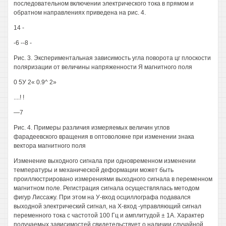
последовательном включении электрического тока в прямом и
обратном направлениях приведена на рис. 4.
14 -
-6 --8 -
Рис. 3. Экспериментальная зависимость угла поворота цг плоскости
поляризации от величины напряженности Я магнитного поля
0 5У 2« 0.9^ 2»
....! !
—7
Рис. 4. Примеры различия измеряемых величин углов
фарадеевского вращения в оптоволокне при изменении знака
вектора магнитного поля
Изменение выходного сигнала при одновременном изменении
температуры и механической деформации может быть
проиллюстрировано измерениями выходного сигнала в переменном
магнитном поле. Регистрация сигнала осуществлялась методом
фигур Лиссажу. При этом на У-вход осциллографа подавался
выходной электрический сигнал, на Х-вход -управляющий сигнал
переменного тока с частотой 100 Гц и амплитудой ± 1А. Характер
получаемых зависимостей свидетельствует о наличии случайной