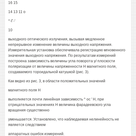
16 15
14 13 11 о
^-Г-'
10
выходного оптического излучения, вызывая медленное
непрерывное изменение величины выходного напряжения.
Измерительная установка обеспечивала регистрацию мгновенного
значения выходного напряжения. По результатам измерений
построена зависимость величины угла поворота у/ плоскости
поляризации от величины напряженности Н магнитного поля,
создаваемого тороидальной катушкой (рис. 3).
Как видно из рис. 3, в области положительных значений
магнитного поля Н
выполняется почти линейная зависимость ^ ос ' Н, при
отрицательных значениях Н величина фарадеевского угла
вращения существенно
уменьшается. Установлено, что наблюдаемая нелинейность не
является следствием
аппаратных ошибок измерений.