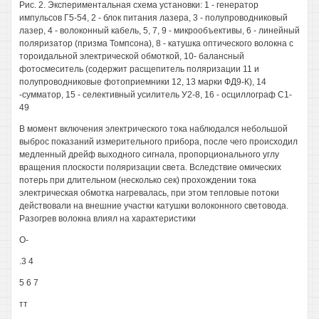
Рис. 2. Экспериментальная схема установки: 1 - генератор
импульсов Г5-54, 2 - блок питания лазера, 3 - полупроводниковый
лазер, 4 - волоконный кабель, 5, 7, 9 - микрообъективы, 6 - линейный
поляризатор (призма Томпсона), 8 - катушка оптического волокна с
тороидальной электрической обмоткой, 10- балансный
фотосмеситель (содержит расщепитель поляризации 11 и
полупроводниковые фотоприемники 12, 13 марки ФД9-К), 14
-сумматор, 15 - селективный усилитель У2-8, 16 - осциллограф С1-
49
В момент включения электрического тока наблюдался небольшой
выброс показаний измерительного прибора, после чего происходил
медленный дрейф выходного сигнала, пропорционального углу
вращения плоскости поляризации света. Вследствие омических
потерь при длительном (несколько сек) прохождении тока
электрическая обмотка нагревалась, при этом тепловые потоки
действовали на внешние участки катушки волоконного световода.
Разогрев волокна влиял на характеристики
О-
.3 4
5 6 7
тт