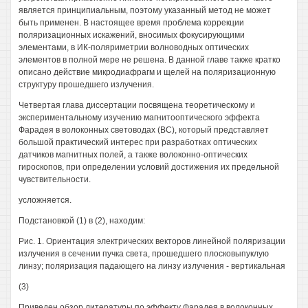
является принципиальным, поэтому указанный метод не может
быть применен. В настоящее время проблема коррекции
поляризационных искажений, вносимых фокусирующими
элементами, в ИК-поляриметрии волноводных оптических
элементов в полной мере не решена. В данной главе также кратко
описано действие микродиафрагм и щелей на поляризационную
структуру прошедшего излучения.
Четвертая глава диссертации посвящена теоретическому и
экспериментальному изучению магнитооптического эффекта
Фарадея в волоконных световодах (ВС), который представляет
большой практический интерес при разработках оптических
датчиков магнитных полей, а также волоконно-оптических
гироскопов, при определении условий достижения их предельной
чувствительности.
усложняется.
Подстановкой (1) в (2), находим:
Рис. 1. Ориентация электрических векторов линейной поляризации
излучения в сечении пучка света, прошедшего плосковыпуклую
линзу; поляризация падающего на линзу излучения - вертикальная
(3)
Приведен обзор литературы по эффекту Фарадея в волоконных