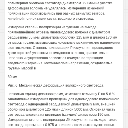
полимерная оболочка световода диаметром 350 мкм на участке
деформации волокна не удалялась. Измерения искажений
поляризации производились при разных азимутах вектора
линейной поляризации света, вводимого в световод.
Измерена степень поляризации излучения на выходе
прямолинейного отрезка многомодового волокна с диаметром
сердцевины 55 мкм, диаметром оболочки 125 мкм и длиной 170 мм
от массы грузов, вызывающих локальные механические напряжения
в оптоволокне. Степень поляризации Р излучения, прошедшего
даже короткий участок многомодового волокна, сравнительно
невелика и существенно зависит от азимута поляризации
вводимого излучения. Механические напряжения, создаваемые
грузами массой в
80 мм
Рис. 6. Механическая деформация волоконного световода
несколько единиц-десятков грамм, изменяют величину Р на 5-6 %.
Аналогичные измерения проведены для одномодового волоконного
световода с однородной сердцевиной диаметром 9 мкм, внешней
оболочкой диаметром 125 мкм и длиной 5000 мм. Основная часть
световода уложена на цилиндре (катушке) диаметром 190 мм.
Измеренная степень поляризации ИК-излучения на выходе такого
световода превышает 0.975 и влияние локальных искусственных