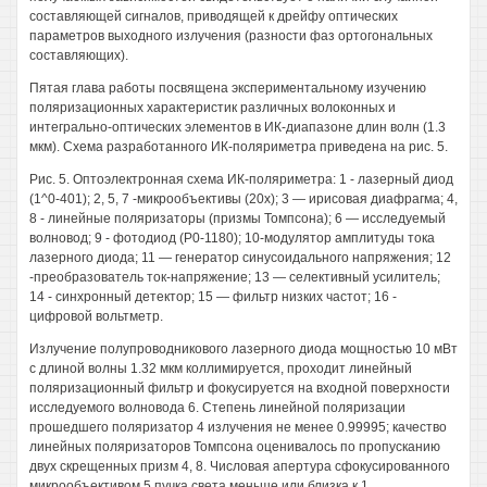
составляющей сигналов, приводящей к дрейфу оптических
параметров выходного излучения (разности фаз ортогональных
составляющих).
Пятая глава работы посвящена экспериментальному изучению
поляризационных характеристик различных волоконных и
интегрально-оптических элементов в ИК-диапазоне длин волн (1.3
мкм). Схема разработанного ИК-поляриметра приведена на рис. 5.
Рис. 5. Оптоэлектронная схема ИК-поляриметра: 1 - лазерный диод
(1^0-401); 2, 5, 7 -микрообъективы (20х); 3 — ирисовая диафрагма; 4,
8 - линейные поляризаторы (призмы Томпсона); 6 — исследуемый
волновод; 9 - фотодиод (Р0-1180); 10-модулятор амплитуды тока
лазерного диода; 11 — генератор синусоидального напряжения; 12
-преобразователь ток-напряжение; 13 — селективный усилитель;
14 - синхронный детектор; 15 — фильтр низких частот; 16 -
цифровой вольтметр.
Излучение полупроводникового лазерного диода мощностью 10 мВт
с длиной волны 1.32 мкм коллимируется, проходит линейный
поляризационный фильтр и фокусируется на входной поверхности
исследуемого волновода 6. Степень линейной поляризации
прошедшего поляризатор 4 излучения не менее 0.99995; качество
линейных поляризаторов Томпсона оценивалось по пропусканию
двух скрещенных призм 4, 8. Числовая апертура сфокусированного
микрообъективом 5 пучка света меньше или близка к 1.