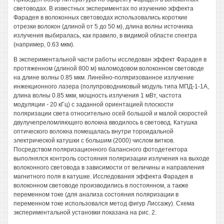
световодах. В известных экспериментах по изучению эффекта
Фарадея в волоконных световодах использовались короткие
отрезки волокон (длиной от 5 до 50 м), длина волны источника
излучения выбиралась, как правило, в видимой области спектра
(например, 0.63 мкм).
В экспериментальной части работы исследован эффект Фарадея в
протяженном (длиной 800 м) маломодовом волоконном световоде
на длине волны 0.85 мкм. Линейно-поляризованное излучение
инжекционного лазера (полупроводниковый модуль типа МПД-1-1А,
длина волны 0.85 мкм, мощность излучения 1 мВт, частота
модуляции - 20 кГц) с заданной ориентацией плоскости
поляризации света относительно осей большой и малой скоростей
двулучепреломляющего волокна вводилось в световод. Катушка
оптического волокна помещалась внутри тороидальной
электрической катушки с большим (2000) числом витков.
Посредством поляризационного балансного фотодетектора
выполнялся контроль состояния поляризации излучения на выходе
волоконного световода в зависимости от величины и направления
магнитного поля в катушке. Исследования эффекта Фарадея в
волоконном световоде производились в постоянном, а также
переменном токе (для анализа состояния поляризации в
переменном токе использовался метод фигур Лиссажу). Схема
экспериментальной установки показана на рис. 2.