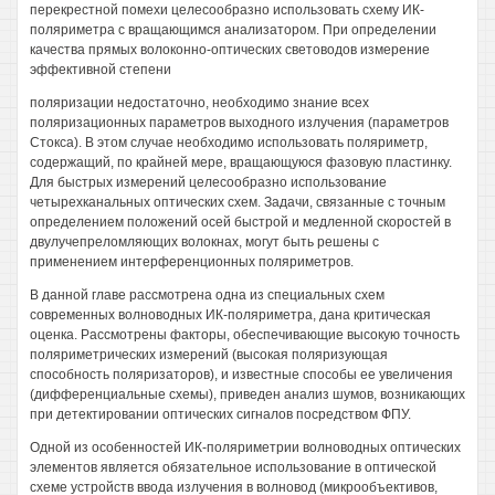
перекрестной помехи целесообразно использовать схему ИК-
поляриметра с вращающимся анализатором. При определении
качества прямых волоконно-оптических световодов измерение
эффективной степени
поляризации недостаточно, необходимо знание всех
поляризационных параметров выходного излучения (параметров
Стокса). В этом случае необходимо использовать поляриметр,
содержащий, по крайней мере, вращающуюся фазовую пластинку.
Для быстрых измерений целесообразно использование
четырехканальных оптических схем. Задачи, связанные с точным
определением положений осей быстрой и медленной скоростей в
двулучепреломляющих волокнах, могут быть решены с
применением интерференционных поляриметров.
В данной главе рассмотрена одна из специальных схем
современных волноводных ИК-поляриметра, дана критическая
оценка. Рассмотрены факторы, обеспечивающие высокую точность
поляриметрических измерений (высокая поляризующая
способность поляризаторов), и известные способы ее увеличения
(дифференциальные схемы), приведен анализ шумов, возникающих
при детектировании оптических сигналов посредством ФПУ.
Одной из особенностей ИК-поляриметрии волноводных оптических
элементов является обязательное использование в оптической
схеме устройств ввода излучения в волновод (микрообъективов,