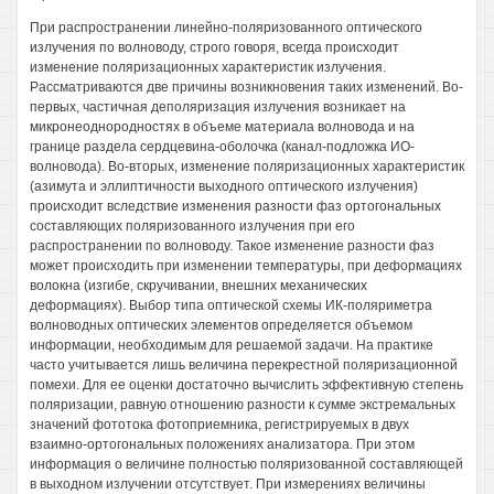
При распространении линейно-поляризованного оптического
излучения по волноводу, строго говоря, всегда происходит
изменение поляризационных характеристик излучения.
Рассматриваются две причины возникновения таких изменений. Во-
первых, частичная деполяризация излучения возникает на
микронеоднородностях в объеме материала волновода и на
границе раздела сердцевина-оболочка (канал-подложка ИО-
волновода). Во-вторых, изменение поляризационных характеристик
(азимута и эллиптичности выходного оптического излучения)
происходит вследствие изменения разности фаз ортогональных
составляющих поляризованного излучения при его
распространении по волноводу. Такое изменение разности фаз
может происходить при изменении температуры, при деформациях
волокна (изгибе, скручивании, внешних механических
деформациях). Выбор типа оптической схемы ИК-поляриметра
волноводных оптических элементов определяется объемом
информации, необходимым для решаемой задачи. На практике
часто учитывается лишь величина перекрестной поляризационной
помехи. Для ее оценки достаточно вычислить эффективную степень
поляризации, равную отношению разности к сумме экстремальных
значений фототока фотоприемника, регистрируемых в двух
взаимно-ортогональных положениях анализатора. При этом
информация о величине полностью поляризованной составляющей
в выходном излучении отсутствует. При измерениях величины