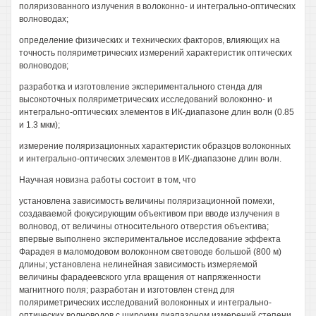
поляризованного излучения в волоконно- и интегрально-оптических
волноводах;
определение физических и технических факторов, влияющих на
точность поляриметрических измерений характеристик оптических
волноводов;
разработка и изготовление экспериментального стенда для
высокоточных поляриметрических исследований волоконно- и
интегрально-оптических элементов в ИК-диапазоне длин волн (0.85
и 1.3 мкм);
измерение поляризационных характеристик образцов волоконных
и интегрально-оптических элементов в ИК-диапазоне длин волн.
Научная новизна работы состоит в том, что
установлена зависимость величины поляризационной помехи,
создаваемой фокусирующим объективом при вводе излучения в
волновод, от величины относительного отверстия объектива;
впервые выполнено экспериментальное исследование эффекта
Фарадея в маломодовом волоконном световоде большой (800 м)
длины; установлена нелинейная зависимость измеряемой
величины фарадеевского угла вращения от напряженности
магнитного поля; разработан и изготовлен стенд для
поляриметрических исследований волоконных и интегрально-
оптических волноводов с широким диапазоном измерений степени