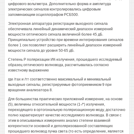
цифрового вольтметра. Дополнительно форма и амплитуда
электрических сигналов контролировались цифровым
запоминающим осциллографом РСБ500.
Электронная аппаратура регистрации выходного сигнала
обеспечивала линейный динамический диапазон измерений
мощности оптического сигнала величиной более 45 дБ.
Принципиально устройство при времени интегрирования сигналов
более 1 сек позволяет расширить линейный диапазон измерений
мощности сигнала до уровня 50-65 дБ.
Степень Р поляризации ИК-излучения, прошедшего исследуемый
образец оптического волновода, рассчитывалась согласно
известному выражению
где /тах и /тт соответственно максимальный и минимальный
выходные сигналы, регистрируемые фотоприемником 9 при
вращении анализатора 8.
Для большинства практических приложений измерение, на основе
(5), величины относительной мощности (1-/*) излучения,
переходящего в ортогональную поляризационную моду, достаточно
полно характеризует качество исследуемого волновода. В связи с
этим в описываемых измерениях анализ степени взаимной
когерентности основной и деполяризованной составляющих
прошедшего волновод пучка света (то есть определение, является