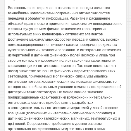
Волоконные и интегрально-оптические волноводы являются
важнейшими компонентами современных оптических систем
передачи и обработки информации. Развитие и расширение
областей практического применения таких систем непосредственно
связаны с улучшением физико-технических характеристик
используемых в них волноводных оптических элементов.
Достижение максимальных скоростей передачи сигналов, высокой
помехозащищенности оптических систем передачи, предельных
чувствительности и точности волоконно- и интегрально-оптических
измерителей и датчиков физических полей возможны лишь при
строгом контроле и коррекции поляризационных характеристик
составляющих их оптических элементов. Так, если несколько лет
назад в качестве основных физических параметров волоконных
световодов, применяемых в оптической связи, указывались
оптические потери, хроматическая и волноводная дисперсии, то
сегодня стало обязательным указание величины поляризационной
дисперсии таких световодов. Не менее важное значение
поляризационные характеристики волоконно- и интегрально-
оптических элементов приобретают в разработках
высокочувствительных оптических измерителей угловой скорости
вращения (волоконных и интегрально-оптических гироскопах) и
датчиках физических (электрических, магнитных, температурных и
др.) полей. Современные требования к уровню развязки
ортогонально-поляризованных мод световых волн в таких