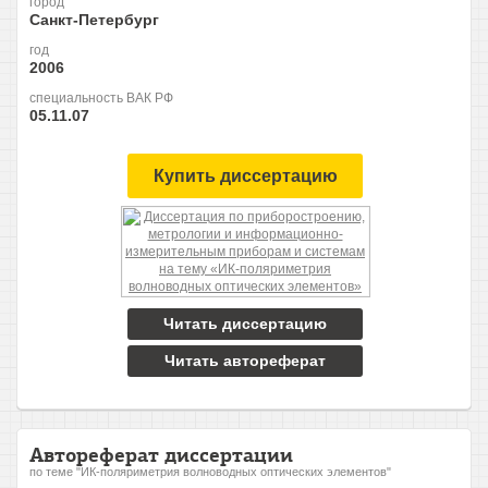
город
Санкт-Петербург
год
2006
специальность ВАК РФ
05.11.07
Купить диссертацию
Читать диссертацию
Читать автореферат
Автореферат диссертации
по теме "ИК-поляриметрия волноводных оптических элементов"