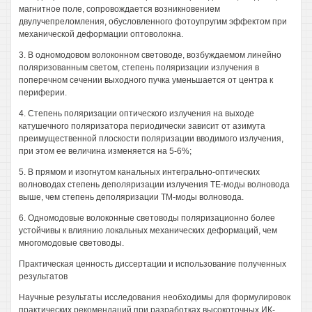
магнитное поле, сопровождается возникновением
двулучепреломления, обусловленного фотоупругим эффектом при
механической деформации оптоволокна.
3. В одномодовом волоконном световоде, возбуждаемом линейно
поляризованным светом, степень поляризации излучения в
поперечном сечении выходного пучка уменьшается от центра к
периферии.
4. Степень поляризации оптического излучения на выходе
катушечного поляризатора периодически зависит от азимута
преимущественной плоскости поляризации вводимого излучения,
при этом ее величина изменяется на 5-6%;
5. В прямом и изогнутом канальных интегрально-оптических
волноводах степень деполяризации излучения ТЕ-моды волновода
выше, чем степень деполяризации ТМ-моды волновода.
6. Одномодовые волоконные световоды поляризационно более
устойчивы к влиянию локальных механических деформаций, чем
многомодовые световоды.
Практическая ценность диссертации и использование полученных
результатов
Научные результаты исследования необходимы для формулировок
практических рекомендаций при разработках высокоточных ИК-