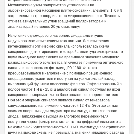
Механические узлы поляриметра установлены на
амортизированной массивной плите-основании, элементы 1, 6 и 9
закреплены на трехкоординатных микропозиционерах. Точность
отсчета азимутальных углов вращений поляризатора 4 и
анализатора 8 не менее 20 угловых минут.
Излучение одномодового лазерного диода амплитудно
модулировалось изменением тока накачки. Для измерения
интенсивности оптического сигнала использовалась схема
синхронного детектирования, в которой амплитуда электрического
шума выходного напряжения не превышала значения младшего
разряда цифрового вольтметра. В качестве приемника оптического
сигнала использовался фотодиод Р0-1180. Фототок
преобразовывался в напряжение с помощью прецизионного
операционного усилителя и поступал на усилительный каскад,
выполняющий функцию полосового фильтра. Отфильтрованный в
полосе частот 1 кГц - 25 кГц аналоговый сигнал поступал на вход
синхронного выпрямителя на базе аналогового перемножителя.
При этом опорным сигналом являлся сигнал от генератора
синусоидального напряжения с частотой 12 кГц. Этот же сигнал
являлся опорным и для модулятора амплитуды тока лазерного
диода. Напряжение с выхода аналогового перемножителя
поступало через фильтр нижних частот на цифровой вольтметр с
максимальной чувствительностью 0,1 мВ. Амплитуда электрического
шума на выходе схемы не превышала значения младшего разряда