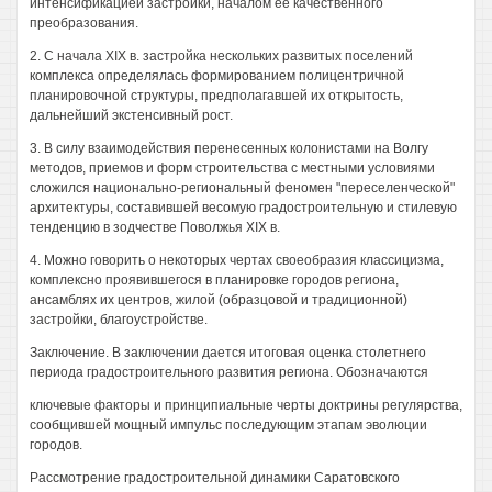
интенсификацией застройки, началом ее качественного
преобразования.
2. С начала XIX в. застройка нескольких развитых поселений
комплекса определялась формированием полицентричной
планировочной структуры, предполагавшей их открытость,
дальнейший экстенсивный рост.
3. В силу взаимодействия перенесенных колонистами на Волгу
методов, приемов и форм строительства с местными условиями
сложился национально-региональный феномен "переселенческой"
архитектуры, составившей весомую градостроительную и стилевую
тенденцию в зодчестве Поволжья XIX в.
4. Можно говорить о некоторых чертах своеобразия классицизма,
комплексно проявившегося в планировке городов региона,
ансамблях их центров, жилой (образцовой и традиционной)
застройки, благоустройстве.
Заключение. В заключении дается итоговая оценка столетнего
периода градостроительного развития региона. Обозначаются
ключевые факторы и принципиальные черты доктрины регулярства,
сообщившей мощный импульс последующим этапам эволюции
городов.
Рассмотрение градостроительной динамики Саратовского