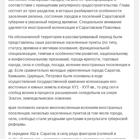
соответствии с принципами регулярного градостроительства. Глава
состоит из трех разделов, в которых разбираются особенности
заселения региона, состояние городов и поселений Саратовской
губернии в указанный период времени. Специальное внимание
уделяется иностранной колонизации в Саратовском Поволжье.
На обозначенной территории в рассматриваемый период были
представлены саше различные населенные пункты (по типу,
статусу, времени и мотивам основания, функциональной
специализации, темпам и особенностям развития, национальному
и конфессиональному признакам): города-крепости, торговые
города, села и слобода, посада, колонии иностранных поселенцев и
др. Если сравнительно молодые укрепленные города Саратов,
Камышин, Царицын, Петровск были основаны в ходе
осуществления государственной кампании колонизации юго-
восточных и южных земель в конце ХУ1 - ХУЛ вв., то ряд сел и
слобод возник в процессе расширения соледобычи на озере
Эльтон; земледельческое освоение
края положило начало многочисленным колониям иностранных
поселенцев; несколько населенных пунктов (в том числе города,
села, слободы) стали уездными центрами в результате губернской
реформы.
В середине ХШ в. Саратов, в силу ряда факторов (соляной и