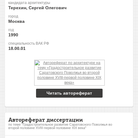
кандидата архитектуры
Терехин, Сергей Олегович
город
Москва
год
1990
специальность ВАК РФ
18.00.01
Читать автореферат
Автореферат диссертации
по теме "Градостроительное развитие Саратовского Поволжья во
второй половине XVIII-первой половине XIX века"