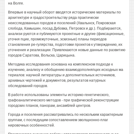
на Волге.
Впервые в научный оборот вводятся исторические материалы по
архитектуре и градостроительству ряда практически
неисследованных городов и поселений (Хвалынск, Покровская
слобода, Камышин, посад Дубовка, Петровск и др.). Подбираются,
анализи руются и публикуются проектные и другие (фиксационные,
уточня пцие, промежуточные, эскизные) планы периодов
становления ре-гулярства, подготовки проектов к утверждению, их
уточнения и реализации. Привлекаются новые данные по развитию
городов Саратова, Вольска, Царицына.
Методика исследования основана на комплексном подходе к
изучению, анализу и обобщению взаимодополняпцих исходных ма
териалов: научной литературы и дополнительных источников,
архивных чертежей и документов, результатов натурных
обследований городов.
В работе использованы элементы историко-генетического,
графоаналитического методов - при графической реконструкции
городских планов, панорам, ансамблей центров.
Города и поселения рассматривались по нескольким характерным
группам, с последущим сопоставлением эволщнонно-плаг
нировочных особенностей.