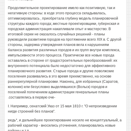
Продолжительное проектирование имело как позитивную, так и
негативную стороны: в ходе этого процесса складывалась,
оптимизировалась , приобретала глубину модель планировочной
структуры каждого города;.местные проектировщики, губернская и
городская администрация накапливали опыт и мастерство. В
итоговой серии не оказалось случайных решений - планы
руководили развитием городов на протяжении всего XIX в. С другой
стороны, задержка утверждения планов вела к нарушениям
баланса развития различных городов и их групп внутри комплекса,
импульсивности этого процесса. Практически все новые города
оставались в стороне от градостроительных преобразований: их
внутреннего потенциала было недостаточно для эффективного
планировочного развития. Старые города и другие поволжские
поселения развивались в это время преемственно, на основе
раннерегулярной планировки. Наконец, для избранных (Саратов,
колонии) или безусловно выделявшихся (Вольск) городов и
поселений попечением администрации генеральные планы
.составлялись в первую оче-
I. Например, сенатский Указ от 15 мая 1810 г. "О непроизведении
нигде строений без планов".
редь*, и дальнейшее проектирование носило не концептуальный, а
рабочий характер - вносились уточнения, планировались новые
районы и т.п.