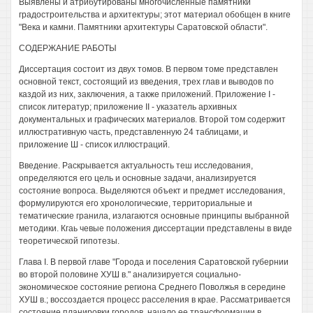
Выявлены и атрибутированы многочисленные памятники
градостроительства и архитектуры; этот материал обобщен в книге
"Века и камни. Памятники архитектуры Саратовской области".
СОДЕРЖАНИЕ РАБОТЫ
Диссертация состоит из двух томов. В первом томе представлен
основной текст, состоящий из введения, трех глав и выводов по
каздой из них, заключения, а также приложений. Приложение I -
список литератур; приложение II - указатель архивных
документальных и графических материалов. Второй том содержит
иллюстративную часть, представленную 24 таблицами, и
приложение Ш - список иллюстраций.
Введение. Раскрывается актуальность теш исследования,
определяются его цель и основные задачи, анализируется
состояние вопроса. Выделяются объект и предмет исследования,
формулируются его хронологические, территориальные и
тематические гранила, излагаются основные принципы выбранной
методики. Кгаь чевые положения диссертации представлены в виде
теоретической гипотезы.
Глава I. В первой главе "Города и поселения Саратовской губернии
во второй половине ХУШ в." анализируется социально-
экономическое состояние региона Среднего Поволжья в середине
ХУШ в.; воссоздается процесс расселения в крае. Рассматривается
состояние планировки городов, начало ее трансформации в