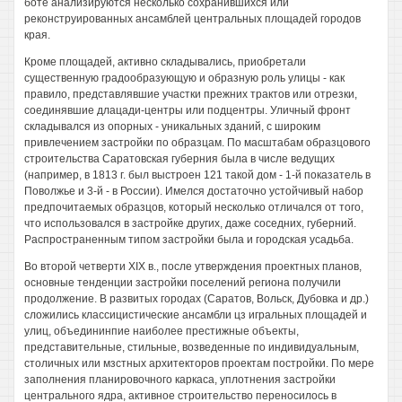
боте анализируются несколько сохранившихся или
реконструированных ансамблей центральных площадей городов
края.
Кроме площадей, активно складывались, приобретали
существенную градообразующую и образную роль улицы - как
правило, представлявшие участки прежних трактов или отрезки,
соединявшие длацади-центры или подцентры. Уличный фронт
складывался из опорных - уникальных зданий, с широким
привлечением застройки по образцам. По масштабам образцового
строительства Саратовская губерния была в числе ведущих
(например, в 1813 г. был выстроен 121 такой дом - 1-й показатель в
Поволжье и 3-й - в России). Имелся достаточно устойчивый набор
предпочитаемых образцов, который несколько отличался от того,
что использовался в застройке других, даже соседних, губерний.
Распространенным типом застройки была и городская усадьба.
Во второй четверти XIX в., после утверждения проектных планов,
основные тенденции застройки поселений региона получили
продолжение. В развитых городах (Саратов, Вольск, Дубовка и др.)
сложились классицистические ансамбли цз игральных площадей и
улиц, объедининпие наиболее престижные объекты,
представительные, стильные, возведенные по индивидуальным,
столичных или мзстных архитекторов проектам постройки. По мере
заполнения планировочного каркаса, уплотнения застройки
центрального ядра, активное строительство переносилось в