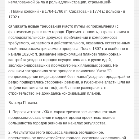
немаловажной была и роль администрации, стремившей-
I. Планы колоний - в 1764-1766 гг.; Саратова - в 1774 г.; Вольска - в
1792 г.
ся увязать новые требования (часто путем их приземления) с
фактическим развитием города. Преемственность, выразившаяся в
последовательности допусков, приближений и компромиссов
требуемого, желаемого и действительного, оказалась естественным
свойством рассматриваемого процесса. После 1807 г. и особенно в
начале 1820-х гг. (накануне конфирмации планов) планировка и
застройка уездных городов осуществлялась в русле идей,
эволюционировавших в промежуточных плановых сериях. Не
слишком затормозило этот процесс и появление Указа "О
непроизведении нигде строений без планов"уездные города крайне
редко подвергались сторонней ревизии, а губернские власти шли на
то (или настаивали на том), чтобы шире разворачивать
строительство, не дожидаясь конфирмации планов.
Вывода П главы:
1. Первая четверть XIX в. характеризовалась перманентным
процессом составления и корректировки проектных планов
большинства городов региона на началах регулярства.
2. Результатом этого процесса явилось эволщионное,
преемственное переустройство городов, сложение их регулярной