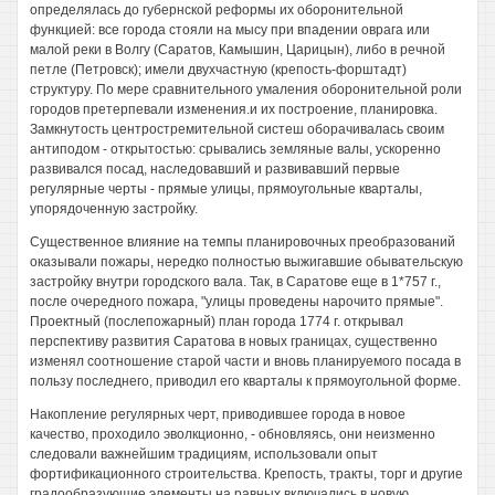
определялась до губернской реформы их оборонительной
функцией: все города стояли на мысу при впадении оврага или
малой реки в Волгу (Саратов, Камышин, Царицын), либо в речной
петле (Петровск); имели двухчастную (крепость-форштадт)
структуру. По мере сравнительного умаления оборонительной роли
городов претерпевали изменения.и их построение, планировка.
Замкнутость центростремительной систеш оборачивалась своим
антиподом - открытостью: срывались земляные валы, ускоренно
развивался посад, наследовавший и развивавший первые
регулярные черты - прямые улицы, прямоугольные кварталы,
упорядоченную застройку.
Существенное влияние на темпы планировочных преобразований
оказывали пожары, нередко полностью выжигавшие обывательскую
застройку внутри городского вала. Так, в Саратове еще в 1*757 г.,
после очередного пожара, "улицы проведены нарочито прямые".
Проектный (послепожарный) план города 1774 г. открывал
перспективу развития Саратова в новых границах, существенно
изменял соотношение старой части и вновь планируемого посада в
пользу последнего, приводил его кварталы к прямоугольной форме.
Накопление регулярных черт, приводившее города в новое
качество, проходило эволкционно, - обновляясь, они неизменно
следовали важнейшим традициям, использовали опыт
фортификационного строительства. Крепость, тракты, торг и другие
градообразующие элементы на равных включались в новую