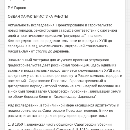
Р.М.Гаряев
ОВДАЯ ХАРАКТЕРИСТИКА РАБОТЫ
Актуальность исследования. Проектирование и строительство
новых городов, реконструкция старых в соответствии с сиоте-йой
идей и практическими приемами "регулярства" - явление,
беспрецедентное по продолжительности (с середины ХУШ до
середины XIX вв.), комплексности, внутренней стабильности,
масшта-Зам - от столиц до деревень.
Значительный материал для изучения практики регулярного
градостроительства дает российская провинция. Здесь одним из
важных и показательных представляется сложившийся в ХУШ в. на
срединном участке главного речного пути России комплекс городов и
поселений - Саратовское Поволжье. В рассматриваемый в
диссертации период - второй половине ХУШ - первой половине XIX
в. - он был представлен Саратовской губернией, занимавшей земли
по обоим берегам Волги от Хвалынска до Царицына*.
Ряд исследований, в той или иной мере касавшихся архитектуры и
градостроительства Саратовского Поволжья, невелик. В них не
рассматривается специально регулярное градостроительо-
1. В 1850 г. заволжская часть обширной Саратовской губернии
отошла к новообразованной Самарской. В 1919 г. южные уезды