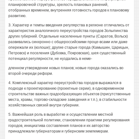
планировочной структуры, зрелость плановых ранений,
отобранных временем, внутренняя готовность городов к плановому
развитию.
3. Характер и темпы введения регулярства в регионе отличались от
характеристик аналогичного переустройства городов Золыпинства
других губерний. Отдельные населенные пункты (Саратов, Вольск)
развивались синхронно с общероссийскими проце-всами или даже
опережали их (колоши); другие старые города (Камышин, Царицын,
Петровск) и поселения (Дубовка, Покровская), шея существенный
потенциал регулярности, не нуздались в неме-
дленном утверждении новых планов; новые города оказались во
второй очереди реформ.
4. Комплексный характер переустройства городов выражался в
подходе к проектированию (проектные серии), в одновременном
строительстве важных градообразующих объектов (присутственные
места, храмы, торгово-складские заведения и т.п.), в стабильности
хозяйственных связей внутри губернии.
5. Важнейшая роль в выработке и осуществлении местной
градостроительной политики, становлении практики регулирования
городов, инициатива составления планов и их авторство
принадлежали губернаторам и губернским землемерам.