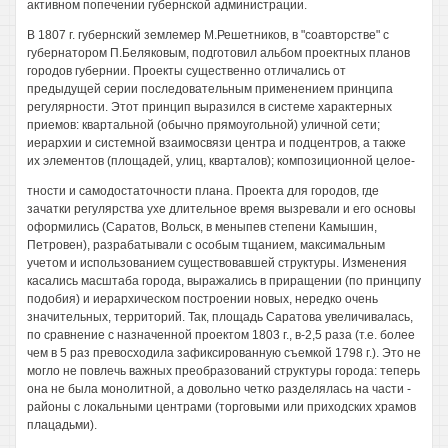
активном попечении губернской администрации.
В 1807 г. губернский землемер М.Решетников, в "соавторстве" с
губернатором П.Беляковым, подготовил альбом проектных планов
городов губернии. Проекты существенно отличались от
предыдущей серии последовательным применением принципа
регулярности. Этот принцип выразился в системе характерных
приемов: квартальной (обычно прямоугольной) уличной сети;
иерархии и системной взаимосвязи центра и подцентров, а также
их элементов (площадей, улиц, кварталов); композиционной целое-
тности и самодостаточности плана. Проекта для городов, где
зачатки регулярства ухе длительное время вызревали и его основы
оформились (Саратов, Вольск, в меныпев степени Камышин,
Петровен), разрабатывали с особым тщанием, максимальным
учетом и использованием существовавшей структуры. Изменения
касались масштаба города, выражались в приращении (по принципу
подобия) и иерархическом построении новых, нередко очень
значительных, территорий. Так, площадь Саратова увеличивалась,
по сравнение с назначенной проектом 1803 г., в-2,5 раза (т.е. более
чем в 5 раз превосходила зафиксированную съемкой 1798 г.). Это не
могло не повлечь важных преобразований структуры города: теперь
она не была монолитной, а довольно четко разделялась на части -
районы с локальными центрами (торговыми или приходских храмов
плацадьми).