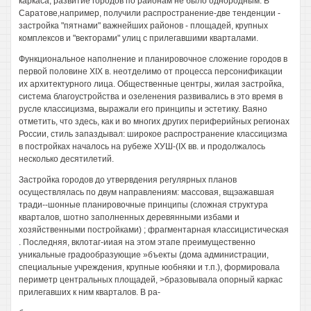
каркаса, развитие городов по районам не было однородным. В
Саратове,например, получили распространение-две тенденции -
застройка "пятнами" важнейших районов - площадей, крупных
комплексов и "векторами" улиц с прилегавшими кварталами.
Функциональное наполнение и планировочное сложение городов в
первой половине XIX в. неотделимо от процесса персонификации
их архитектурного лица. Общественные центры, жилая застройка,
система благоустройства и озеленения развивались в это время в
русле классицизма, выражали его принципы и эстетику. Ваяно
отметить, что здесь, как и во многих других периферийных регионах
России, стиль запаздывал: широкое распространение классицизма
в постройках началось на рубеже ХУШ-(IX вв. и продолжалось
несколько десятилетий.
Застройка городов до утвервдения регулярных планов
осуществлялась по двум направлениям: массовая, вщэажавшая
тради--шонные планировочные принципы (сложная структура
кварталов, шотно заполненных деревянными избами и
хозяйственными постройками) ; фрагментарная классицистическая
. Последняя, вклотаг-ииая на этом этапе преимущественно
уникальные градообразующие »бъекты (дома администрации,
специальные учреждения, крупные юобняки и т.п.), формировала
периметр центральных площадей, >бразовывала опорный каркас
прилегавших к ним кварталов. В ра-