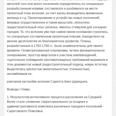
жителей того или иного поселения определялось по специально
разработанным нормам; составлялся и разбивался на месте
проектный план колонии; за счет казны возводились временные
жилища и т.д. Проектирование и устройство новых поселений,
впервые осуществленное в таком масштабе, обогатило
градостроительный опыт региона, явилось стимулом для соседних
городов. То, что колонии уже при самом своем основании строились
по специально составленным проектным планам, определило на
многие десятилетия их благоприятное развитие. Планы,
разработанные в 1764-1766 гг., были знаменательны для своего
времени. Геометризованная планировка, четкое функциональное
зонирование, простор кварталов и участков землевладений,
тщательное соблвдение противопожарных требований выражали в
этих документах новый градостроительный подход, новую эстетику.
Выделялась зрелостью (капитальностью, стильностью),
ансамблевым ха-
рактером застройки колония Сарепта близ Царицына.
Выводы I главы:
1. Результатом интенсивного процесса расселения на Средней
Волге стало сложение территориального (а позднее и
административного) комплекса различных городов и поселений -
Саратовского Поволжья.