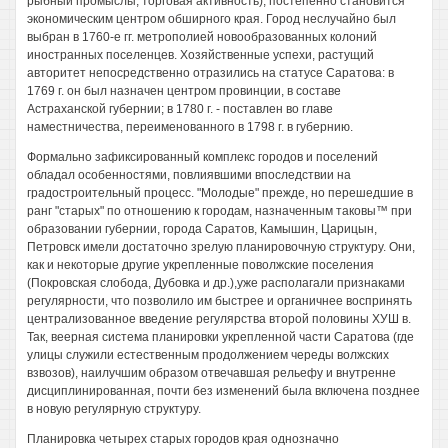
рыбный промыслы, торговая активность), постепенно становится
экономическим центром обширного края. Город неслучайно был
выбран в 1760-е гг. метрополией новообразованных колоний
иностранных поселенцев. Хозяйственные успехи, растущий
авторитет непосредственно отразились на статусе Саратова: в
1769 г. он был назначен центром провинции, в составе
Астраханской губернии; в 1780 г. - поставлен во главе
наместничества, переименованного в 1798 г. в губернию.
Формально зафиксированный комплекс городов и поселений
обладал особенностями, повлиявшими впоследствии на
градостроительный процесс. "Молодые" прежде, но перешедшие в
ранг "старых" по отношению к городам, назначенным таковы™ при
образовании губернии, города Саратов, Камышин, Царицын,
Петровск имели достаточно зрелую планировочную структуру. Они,
как и некоторые другие укрепленные поволжские поселения
(Покровская слобода, Дубовка и др.),уже располагали признаками
регулярности, что позволило им быстрее и органичнее воспринять
централизованное введение регулярства второй половины ХУШ в.
Так, веерная система планировки укрепленной части Саратова (где
улицы служили естественным продолжением череды волжских
взвозов), наилучшим образом отвечавшая рельефу и внутренне
дисциплинированная, почти без изменений была включена позднее
в новую регулярную структуру.
Планировка четырех старых городов края однозначно