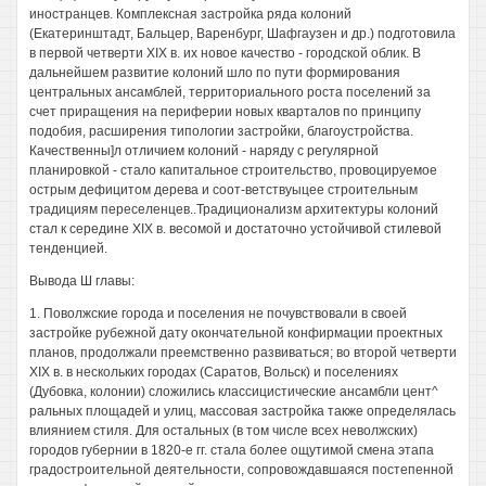
иностранцев. Комплексная застройка ряда колоний
(Екатеринштадт, Бальцер, Варенбург, Шафгаузен и др.) подготовила
в первой четверти XIX в. их новое качество - городской облик. В
дальнейшем развитие колоний шло по пути формирования
центральных ансамблей, территориального роста поселений за
счет приращения на периферии новых кварталов по принципу
подобия, расширения типологии застройки, благоустройства.
Качественны]л отличием колоний - наряду с регулярной
планировкой - стало капитальное строительство, провоцируемое
острым дефицитом дерева и соот-ветствуыцее строительным
традициям переселенцев..Традиционализм архитектуры колоний
стал к середине XIX в. весомой и достаточно устойчивой стилевой
тенденцией.
Вывода Ш главы:
1. Поволжские города и поселения не почувствовали в своей
застройке рубежной дату окончательной конфирмации проектных
планов, продолжали преемственно развиваться; во второй четверти
XIX в. в нескольких городах (Саратов, Вольск) и поселениях
(Дубовка, колонии) сложились классицистические ансамбли цент^
ральных площадей и улиц, массовая застройка также определялась
влиянием стиля. Для остальных (в том числе всех неволжских)
городов губернии в 1820-е гг. стала более ощутимой смена этапа
градостроительной деятельности, сопровождавшаяся постепенной