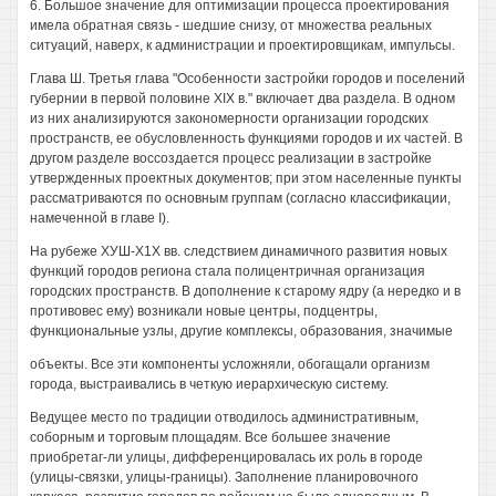
6. Большое значение для оптимизации процесса проектирования
имела обратная связь - шедшие снизу, от множества реальных
ситуаций, наверх, к администрации и проектировщикам, импульсы.
Глава Ш. Третья глава "Особенности застройки городов и поселений
губернии в первой половине XIX в." включает два раздела. В одном
из них анализируются закономерности организации городских
пространств, ее обусловленность функциями городов и их частей. В
другом разделе воссоздается процесс реализации в застройке
утвержденных проектных документов; при этом населенные пункты
рассматриваются по основным группам (согласно классификации,
намеченной в главе I).
На рубеже ХУШ-Х1Х вв. следствием динамичного развития новых
функций городов региона стала полицентричная организация
городских пространств. В дополнение к старому ядру (а нередко и в
противовес ему) возникали новые центры, подцентры,
функциональные узлы, другие комплексы, образования, значимые
объекты. Все эти компоненты усложняли, обогащали организм
города, выстраивались в четкую иерархическую систему.
Ведущее место по традиции отводилось административным,
соборным и торговым площадям. Все большее значение
приобретаг-ли улицы, дифференцировалась их роль в городе
(улицы-связки, улицы-границы). Заполнение планировочного