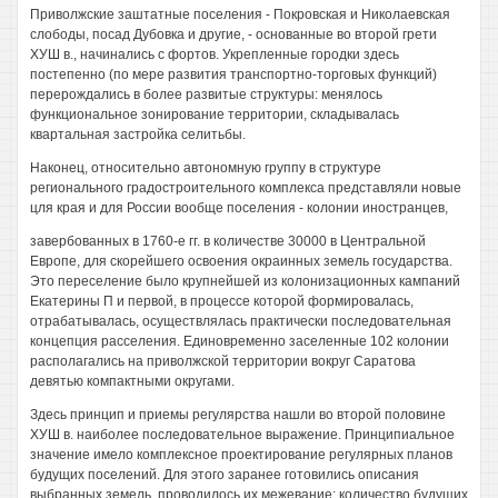
Приволжские заштатные поселения - Покровская и Николаевская
слободы, посад Дубовка и другие, - основанные во второй грети
ХУШ в., начинались с фортов. Укрепленные городки здесь
постепенно (по мере развития транспортно-торговых функций)
перерождались в более развитые структуры: менялось
функциональное зонирование территории, складывалась
квартальная застройка селитьбы.
Наконец, относительно автономную группу в структуре
регионального градостроительного комплекса представляли новые
цля края и для России вообще поселения - колонии иностранцев,
завербованных в 1760-е гг. в количестве 30000 в Центральной
Европе, для скорейшего освоения окраинных земель государства.
Это переселение было крупнейшей из колонизационных кампаний
Екатерины П и первой, в процессе которой формировалась,
отрабатывалась, осуществлялась практически последовательная
концепция расселения. Единовременно заселенные 102 колонии
располагались на приволжской территории вокруг Саратова
девятью компактными округами.
Здесь принцип и приемы регулярства нашли во второй половине
ХУШ в. наиболее последовательное выражение. Принципиальное
значение имело комплексное проектирование регулярных планов
будущих поселений. Для этого заранее готовились описания
выбранных земель, проводилось их межевание; количество будущих