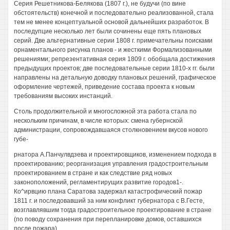
Серия Решетникова-Белякова (1807 г.), не будучи (по вине
обстоятельств) конечной и последовательно реализованной, стала
тем не менее концептуальной основой дальнейших разработок. В
последупцие несколько лет были сочинены еще пять плановых
серий. Две альтернативные серии 1808 г. примечательны поисками
орнаментального рисунка планов - и жесткими Формализованными
решениями; репрезентативная серия 1809 г. обобщала достижения
предыдущих проектов; две последовательные серии 1810-х гг. были
направлены на детальную доводку плановых решений, графическое
оформление чертежей, приведение состава проекта к новым
требованиям высоких инстанций.
Столь продолжительной и многосложной эта работа стала по
нескольким причинам, в числе которых: смена губернской
администрации, сопровождавшаяся столкновением вкусов нового
губе-
рнатора А.Панчулвдзева и проектировщиков, изменением подхода в
проектированию; реорганизация управления градостроительным
проектированием в стране и как следствие ряд новых
законоположений, регламентирущих развитие городов1-.
Ко^ирвцию плана Саратова задержал катастрофический пожар
1811 г. и последовавший за ним конфликт губернатора с В.Гесте,
возглавлявшим тогда градостроительное проектирование в стране
(по поводу сохранения при перепланировке домов, оставшихся
после пожара).