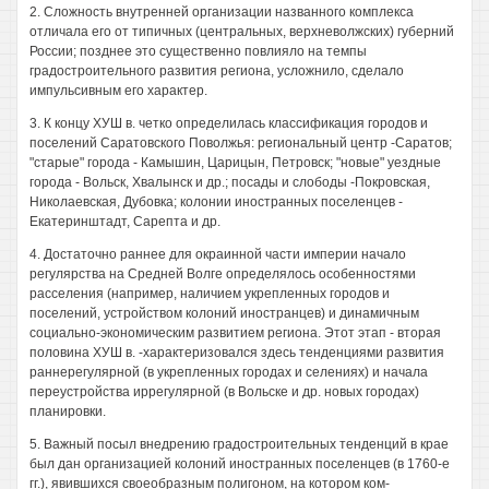
2. Сложность внутренней организации названного комплекса
отличала его от типичных (центральных, верхневолжских) губерний
России; позднее это существенно повлияло на темпы
градостроительного развития региона, усложнило, сделало
импульсивным его характер.
3. К концу ХУШ в. четко определилась классификация городов и
поселений Саратовского Поволжья: региональный центр -Саратов;
"старые" города - Камышин, Царицын, Петровск; "новые" уездные
города - Вольск, Хвалынск и др.; посады и слободы -Покровская,
Николаевская, Дубовка; колонии иностранных поселенцев -
Екатеринштадт, Сарепта и др.
4. Достаточно раннее для окраинной части империи начало
регулярства на Средней Волге определялось особенностями
расселения (например, наличием укрепленных городов и
поселений, устройством колоний иностранцев) и динамичным
социально-экономическим развитием региона. Этот этап - вторая
половина ХУШ в. -характеризовался здесь тенденциями развития
раннерегулярной (в укрепленных городах и селениях) и начала
переустройства иррегулярной (в Вольске и др. новых городах)
планировки.
5. Важный посыл внедрению градостроительных тенденций в крае
был дан организацией колоний иностранных поселенцев (в 1760-е
гг.), явившихся своеобразным полигоном, на котором ком-