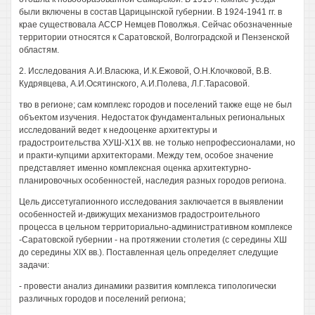
были включены в состав Царицынской губернии. В 1924-1941 гг. в
крае существовала АССР Немцев Поволжья. Сейчас обозначенные
территории относятся к Саратовской, Волгоградской и Пензенской
областям.
2. Исследования А.И.Власюка, И.К.Ежовой, О.Н.Клочковой, В.В.
Кудрявцева, А.И.Осятинского, А.И.Полева, Л.Г.Тарасовой.
тво в регионе; сам комплекс городов и поселений также еще не был
объектом изучения. Недостаток фундаментальных региональных
исследований ведет к недооценке архитектуры и
градостроительства ХУШ-Х1Х вв. не только непрофессионалами, но
и практи-купцими архитекторами. Между тем, особое значение
представляет именно комплексная оценка архитектурно-
планировочных особенностей, наследия разных городов региона.
Цель диссетугапионного исследования заключается в выявлении
особенностей и-движущих механизмов градостроительного
процесса в цельном территориально-административном комплексе
-Саратовской губернии - на протяжении столетия (с середины ХШ
до середины XIX вв.). Поставленная цель определяет следущие
задачи:
- провести анализ динамики развития комплекса типологически
различных городов и поселений региона;