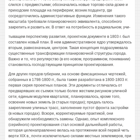
слился с предместьями; обозначались новые торгово-скла-дские и
приходские площади на периферии; возник подцентр, где
сосредоточились административные функции. Изменения такого
масштаба требовали планировочного эквивалента, способного
закрепить и развить их. В ответ на потребность в радикальном, учи-
тыващем перспективу развития, проектном документе в 1803 г. был
составлен новый план. В нем административное ядро утверждалось
вторым, равнозначным, центром. Такая концепция подразумевала
существенные трансформации планировочной структуры.города.
Важно и то, что регулярство (в его новом, программном, понимании)
становилось господствующим принципом проектирования.
Для других городов губернии, на основе фиксационных чертежей,
собранных в 1798-1800 гг., была также разработана в 1800-1803 гг.
первая серия проектных планов. Эти документы отличались от
предварявших их съемок только более жестким рисунком уличной
сети, единым модулем кварталов;, планировалось, кроме того,
освоение новых земель (в старых городах); предагь галось
закрепление уличных трасс, заполнение пустот фронта застройки
(в новых городах). Вскоре, корректируемые практикой, они
обнаружили необходимость замены. Однако, опыт комплексного
(серийного) проектирования стал основой дальнейшей работы,
которая целенаправленно велась на протяжении всей первой четь
верти XIX в., почти исключительно силами местных землемеров, при