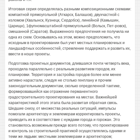
Итоговая серия определялась разными композиционными схемами:
компактной прямоугольной (Аткарск, Балашов), двухчастной с
изломом (Хвалынск, Кузнецк, Сердобск), линейной (Камышин,
Царищн), 1фупномасштабной прямоугольной (Вольск, Пет-ровск),
смешанной (Саратов). Выраженного предпочтения не получила ни
одна из схем. Основываясь на этом, можно предположить, что
исходным в проектировании был учет местных планировочных и
ландшафтных особенностей, стремление поддержать и развить их,
ввести в ноше проекты.
Подготовка проектных документов, длившаяся почти четверть века,
проходила параллельно с реальным развитием городов, их
планировки. Территория и застройка городов более или менее
активно нарастали, следуя не столько генплану и прочим
законодательным документам, сколько определенной тактике,
формировавшейся как отражение перманентного
градостроительного проектирования на местах. Важнейшей
характеристикой этого этапа была развитая обратная связь.
Шедшие снизу, от множества реальных ситуаций, импульсы
помогали архитектору и землемерам корректировать проекты,
приводить их в соответствие с нуждами города и горожан. Это
становилось возможным прежде всего потому, что проектирование
и контроль за строительной практикой осуществлялись одними и
теми же лвдьми: местными землемерами и архитектором;