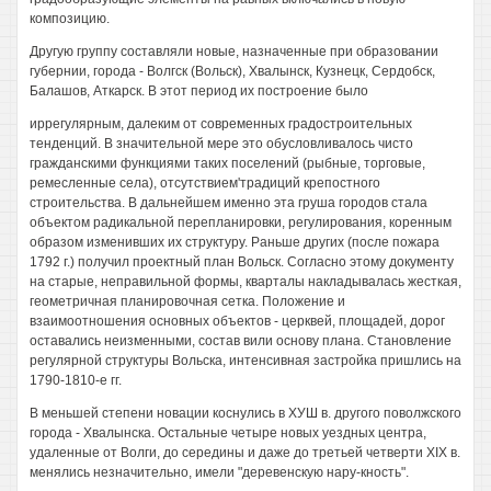
композицию.
Другую группу составляли новые, назначенные при образовании
губернии, города - Волгск (Вольск), Хвалынск, Кузнецк, Сердобск,
Балашов, Аткарск. В этот период их построение было
иррегулярным, далеким от современных градостроительных
тенденций. В значительной мере это обусловливалось чисто
гражданскими функциями таких поселений (рыбные, торговые,
ремесленные села), отсутствием'традиций крепостного
строительства. В дальнейшем именно эта груша городов стала
объектом радикальной перепланировки, регулирования, коренным
образом изменивших их структуру. Раньше других (после пожара
1792 г.) получил проектный план Вольск. Согласно этому документу
на старые, неправильной формы, кварталы накладывалась жесткая,
геометричная планировочная сетка. Положение и
взаимоотношения основных объектов - церквей, площадей, дорог
оставались неизменными, состав вили основу плана. Становление
регулярной структуры Вольска, интенсивная застройка пришлись на
1790-1810-е гг.
В меньшей степени новации коснулись в ХУШ в. другого поволжского
города - Хвалынска. Остальные четыре новых уездных центра,
удаленные от Волги, до середины и даже до третьей четверти XIX в.
менялись незначительно, имели "деревенскую нару-кность".