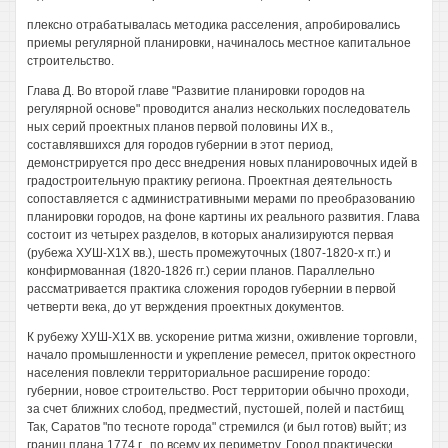
плексно отрабатывалась методика расселения, апробировались
приемы регулярной планировки, начиналось местное капитальное
строительство.
Глава Д. Во второй главе "Развитие планировки городов на
регулярной основе" проводится анализ нескольких последователь
ных серий проектных планов первой половины ИХ в.,
составлявшихся для городов губернии в этот период,
демонстрируется про десс внедрения новых планировочных идей в
градостроительную практику региона. Проектная деятельность
сопоставляется с административными мерами по преобразованию
планировки городов, на фоне картины их реального развития. Глава
состоит из четырех разделов, в которых анализируются первая
(рубежа ХУШ-Х1Х вв.), шесть промежуточных (1807-1820-х гг.) и
конфирмованная (1820-1826 гг.) серии планов. Параллельно
рассматривается практика сложения городов губернии в первой
четверти века, до ут верждения проектных документов.
К рубежу ХУШ-Х1Х вв. ускорение ритма жизни, оживление торговли,
начало промышленности и укрепление ремесел, приток окрестного
населения повлекли территориальное расширение городо:
губернии, новое строительство. Рост территории обычно проходи,
за счет ближних слобод, предместий, пустошей, полей и пастбищ
Так, Саратов "по тесноте города" стремился (и был готов) выйт; из
границ плана 1774 г., по всему их периметру. Город практически