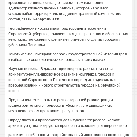
временная граница совпадает с моментом изменения
административного деления региона, которое нарушило
сложившийся территориально-административный комплекс: его
состав, связи, иерархию и т.п.
Географические - охватывают ряд городов и поселений
Саратовской губернии; привлекаются для сравнения и обоснования
некоторых положений отдельные примеры по другим городам и
губерниям Поволжья.
Тематические - вмещают вопросы градостроительной истории края
в избранных хронологических и географических рамках.
Научная новизна. В диссертации впервые рассматривается
архитектурно-планировочное развитие комплекса городов и
поселений Саратовского Поволжья в период их радикальных
преобразований и нового строительства городов на регулярной
основе.
Предпринимается попытка разносторонней реконструкции
градостроительного процесса в губернии: его движущих сил,
механизма, форм протекания, результатов.
Определяется и привлекается для изучения "переселенческая"
архитектура; анализируются процессы заселения, планировочного
развития, особенности застройки колоний иностранных поселенцев