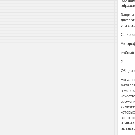
государ
образов
Защита 
диссерт
универси
С диссе
Автореф
Учёный 
2
Общая х
Актуаль
металла
а желез
качеств
времени
химичес
которых
всего к
и бимет
основе 