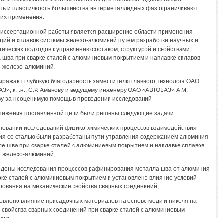
ть и пластичность большинства интерметаллидных фаз ограничивают
 их применения.
иссертационной работы является расширение области применения
ций и сплавов системы железо-алюминий путем разработки научных и
гических подходов к управлению составом, структурой и свойствами
 шва при сварке сталей с алюминиевым покрытием и наплавке сплавов
 железо-алюминий.
ыражает глубокую благодарность заместителю главного технолога ОАО
З», к.т.н., С.Р. Аманову и ведущему инженеру ОАО «АВТОВАЗ» A.M.
у за неоценимую помощь в проведении исследований
тижения поставленной цели были решены следующие задачи:
сновании исследований физико-химических процессов взаимодействия
я со сталью были разработаны пути управления содержанием алюминия
ле шва при сварке сталей с алюминиевым покрытием и наплавке сплавов
 железо-алюминий;
едены исследования процессов рафинирования металла шва от алюминия
рке сталей с алюминиевым покрытием и установлено влияние условий
ования на механические свойства сварных соединений;
новлено влияние присадочных материалов на основе меди и никеля на
и свойства сварных соединений при сварке сталей с алюминиевым