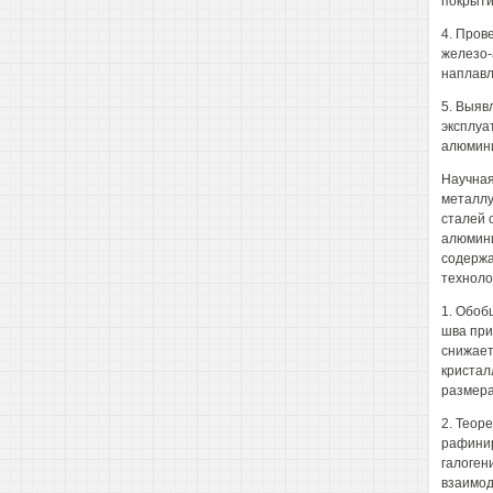
покрыти
4. Пров
железо-
наплавл
5. Выяв
эксплуа
алюмин
Научная
металлу
сталей 
алюмини
содержа
техноло
1. Обоб
шва при
снижает
кристал
размера
2. Теор
рафинир
галоген
взаимод