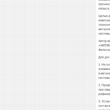
прочнос
область
Целью д
компози
техноло
металла
системы
Автор в
«АВТОВА
Филатов
Для дос
1. На о
алюмини
в метал
системы
2. Пров
при сва
рафинир
3. Уста
состав 