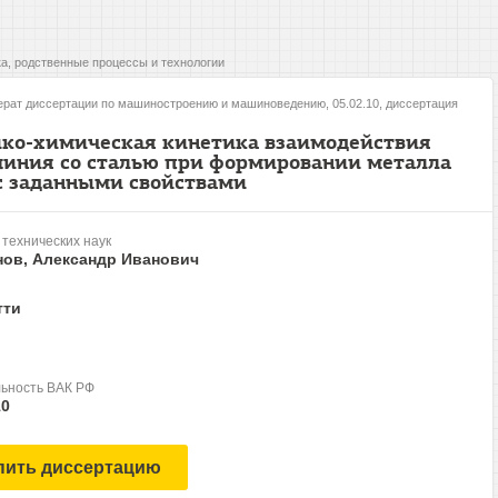
а, родственные процессы и технологии
рат диссертации по машиностроению и машиноведению, 05.02.10, диссертация
ко-химическая кинетика взаимодействия
иния со сталью при формировании металла
с заданными свойствами
 технических наук
нов, Александр Иванович
тти
ьность ВАК РФ
10
пить диссертацию