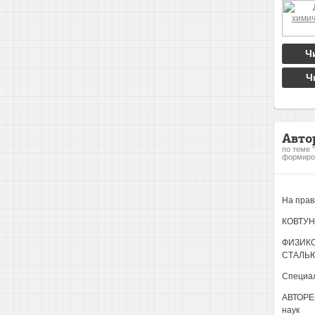
Ч
Ч
Авто
по теме 
формиров
На прав
КОВТУН
ФИЗИК
СТАЛЬ
Специал
АВТОРЕФ
наук