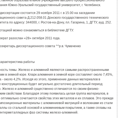
ственное образовательное учреждение высшего профессионального
ания Южно-Уральский государственный университет, г. Челябинск.
диссертации состоится 29 ноября 2011 г. в 15.00 на заседании
ационного совета Д.212.058.01 Донского государственного технического
тета по адресу: 344000, г. Ростов-на-Дону, пл. Гагарина, 1, ДГТУ, ауд. 252.
ртацией можно ознакомиться в библиотеке ДГТУ.
ерат разослан «28» октября 2011 года.
секретарь диссертационного совета ^^р.в. Чумаченко
арактеристика работы
ность темы. Железо и алюминий являются самыми распространенными
ми в земной коре. Кларк алюминия в земной коре составляет около 7,45%,
а - около 4,2%. Исходя из этого, применение данных материалов в
е конструкционных будет актуально достаточно длительный период
. Железо и алюминий существенно отличаются по своим физико-
ким свойствам. Благодаря этому появилась целая группа материалов, в
 оптимально сочетаются свойства этих металлов и их сплавов. Это прежде
омпозиционные материалы с алюминиевой матрицей и волокнами из стали
аллы со стальной основой и алюминиевым покрытием, а также сплавы на
интерметаллидных фаз системы железо-алюминий.