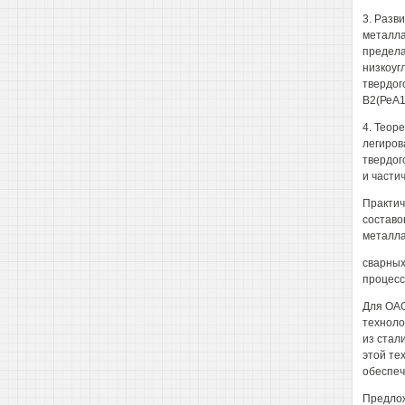
3. Разв
металла
предела
низкоуг
твердог
В2(РеА1
4. Теор
легиров
твердог
и части
Практич
составо
металла
сварных
процесс
Для ОАО
техноло
из стал
этой те
обеспеч
Предлож