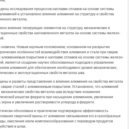
ем;
едены исследования процессов наплавки сплавов на основе системы
алюминий и установлено влияние алюминия на структуру и свойства
енного металла;
лено влияние легирующих элементов на структуру, механические и
тационные свойства наплавленного металла на основе системы железо-
ий.
 новизна. Новым научным положением, основанном на раскрытии
ргических особенностей взаимодействия алюминия и стали при сварке
с алюминиевым покрытием и наплавке сплавов на основе системы железо-
й, является создание научно обоснованных подходов к управлению
нием алюминия для обеспечения необходимого уровня механических,
гических и эксплуатационных свойств металла шва.
щены и развиты представления о влиянии алюминия на свойства металла
 сварке сталей с алюминиевым покрытием. Установлено, что алюминий
 механические свойства металла шва вследствие искажения
лической решетки феррита при насыщении алюминием, увеличения
 зерна и увеличения растворимости углерода в феррите.
етически обоснована и практически подтверждена эффективность
ования сварочной ванны от алюминия связыванием его в газообразные
иды, окисления и/или комплексообразования с переводом продуктов
ействия в шлак.