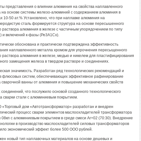
иты представления о влиянии алюминия на свойства наплавленного
 на основе системы железо-алюминий с содержанием алюминия в
х 10-50 ат.% Установлено, что при наплавке алюминия на
леродистую сталь формируется структура на основе пересышенного
о раствора алюминия в железе с частичным упорядочением по типу
) и включений к-фазы (Ре3А1Сх).
етически обоснована и практически подтверждена эффективность
ания наплавленного металла хромом для упрочнения пересыщенного
о раствора алюминия в железе, медью и никелем для пластифицирования
чного замещения железа в твердом растворе и соединениях.
еская значимость. Разработан ряд технологических рекомендаций и
в флюсовых систем, обеспечивающих эффективное рафинирование
 сварочной ванны от алюминия и повышение механических свойств
 соединений, что послужило основой созданного технологического
а сварки стали с алюминиевым покрытием.
 «Торговый дом «Автотрансформатор» разработан и внедрен
гический процесс сварки элементов маслоохладителей трансформатора
и 08кп с алюминиевым покрытием в среде смеси Аг+02 (70:30). Внедрение
хнологии в производство маслоохладителей силовых трансформаторов
ило экономический эффект более 500 ООО рублей.
ен новый тип наплавочных материалов на основе дешевых и