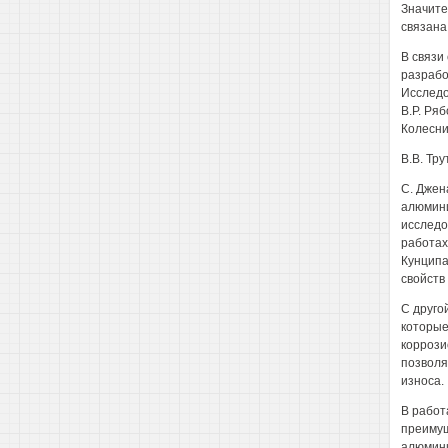
Значите
связана
В связи
разрабо
Исследо
В.Р. Ряб
Колеснич
B.В. Тру
C. Джен
алюмини
исследо
работах 
Кунципа
свойств
С друго
которые
коррози
позволя
износа.
В работа
преимущ
алюмини