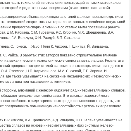
льная часть технологий изготовления конструкций из таких материалов
 со сваркой и родственными процессами (в частности, наплавкой).
 с расширением объема производства сталей с алюминиевым покрытием
тка технологий сварки таких материалов становится особенно актуальной.
ванию процессов сварки алюминия со сталью были посвящены работы
ова, Д.М. Рабкина, С.М. Гуревича, P.C. Курочко, М.Х. Шоршорова, В.А.
енко, Г.А. Бельчука, Ф.И. Раздуй, В.П. Ситалова,
тнева, С. Токеси, Т. Ясуо, Пялл К. Айхори, Г. Шнитца, Й. Вильдена,
а, С. Райха. В работах этих авторов показано отрицательное влияние
я на механические и технологические свойства металла шва. Результаты
ваний процессов сварки сталей с алюминиевым покрытием приводятся в
О.И. Стеклова, Н.П. Кармазинова, М.А. Сычевой, Е.Е. Зорина, И.
ла, где также указывается на снижение механических и технологических
 металла шва при насыщении алюминием.
й стороны, алюминий с железом образует ряд интерметаллидных сплавов,
 обладают уникальными свойствами. Это высокая жаростойкость,
онная стойкость в ряде агрессивных сред и повышенная твердость, что
ет предположить повышенную износостойкость в условиях абразивного
х В.Р. Рябова, A.A. Троянского, А.Д. Рябцева, H.H. Галяна указывается на
ества сплавов на основе интерметаллидных фаз системы железо-
й и возможности использования их для наплавки. Однако низкая