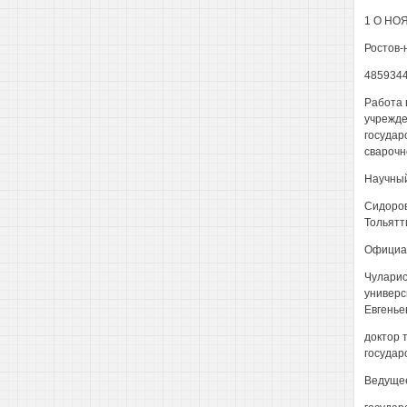
1 О НОЯ
Ростов-
485934
Работа 
учрежде
государ
сварочн
Научный
Сидоров
Тольятт
Официал
Чуларис
универс
Евгенье
доктор 
государ
Ведущее