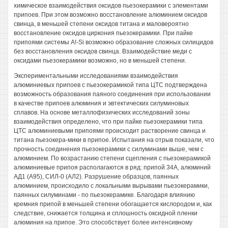
химическое взаимодействия оксидов пьезокерамики с элементами
припоев. При этом возможно восстановление алюминием оксидов
свинца, в меньшей степени оксидов титана и маловероятно
восстановление оксидов циркония пьезокерамики. При пайке
припоями системы A!-Si возможно образование сложных силицидов
без восстановления оксидов свинца. Взаимодействие меди с
оксидами пьезокерамики возможно, но в меньшей степени.
Экспериментальными исследованиями взаимодействия
алюминиевых припоев с пьезокерамикой типа ЦТС подтверждена
возможность образования паяного соединения при использовании
в качестве припоев алюминия и эвтектических силуминовых
сплавов. На основе металлофизических исследований зоны
взаимодействия определено, что при пайке пьезокерамики типа
ЦТС алюминиевыми припоями происходит растворение свинца и
титана пьезокера-мики в припое. Испытания на отрыв показали, что
прочность соединения пьезокерамики с силуминами выше, чем с
алюминием. По возрастанию степени сцепления с пьезокерамикой
алюминиевые припоя располагаются в ряд: припой 34А, алюминий
АД1 (А95), СИЛ-0 (АЛ2). Разрушение образцов, паянных
алюминием, происходило с локальными вырывами пьезокерамики,
паянных силуминами - по пьезокерамике. Благодаря влиянию
кремния припой в меньшей степени обогащается кислородом и, как
следствие, снижается толщина и сплошность оксидной пленки
алюминия на припое. Это способствует более интенсивному