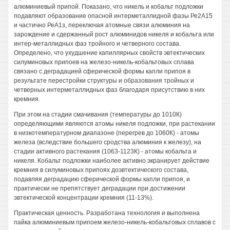
алюминиевый припой. Показано, что никель и кобальт подложки
подавляют образование опасной интерметаллидной фазы Ре2А15
и частично РеА1з, переключая атомные связи алюминия на
зарождение и сдержанный рост алюминидов никеля и кобальта или
интер-металлидных фаз тройного и четверного состава.
Определено, что ухудшение капиллярных свойств эвтектических
силуминовых припоев на железо-никель-кобальтовых сплава
связано с деградацией сферической формы капли припоя в
результате перестройки структуры и образования тройных и
четверных интерметаллидных фаз благодаря присутствию в них
кремния.
При этом на стадии смачивания (температуры до 1010К)
определяющими являются атомы никеля подложки, при растекании
в низкотемпературном диапазоне (перегрев до 1060К) - атомы
железа (вследствие большего сродства алюминия к железу), на
стадии активного растекания (1063-1123К) - атомы кобальта и
никеля. Кобальт подложки наиболее активно экранирует действие
кремния в силуминовых припоях доэвтектического состава,
подавляя деградацию сферической формы капли припоя, и
практически не препятствует деградации при достижении
эвтектической концентрации кремния (11-13%).
Практическая ценность. Разработана технология и выполнена
пайка алюминиевым припоем железо-никель-кобальтовых сплавов с