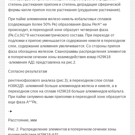
степень растекания припоев и степень деградации сферической
формы капли припоя после растекания (ухудшение растекания).
При пайке алюминием железо-никель-кобальтовых сплавов
(содержащих более 50% Ре) образования фазы РегА^ не
происходит, в переходной зоне образует четверная фаза
(Ре,Со,N1^9 нестехиометрического состава. При переходе от
подложки к припою уменьшается содержание никеля в переходном
слое, содержание алюминия увеличивается. Со стороны припоя
фаза обогащена железом. Сканограммы распределения элементов
в поперечном сечении зоны взаимодействия ковар Н29К18
-алюминия АД1 представлена на рис.2.
Согласно результатам
рентгенофазового анализа (рис.3), в переходном слое сплав
Н38К2Д5 -алюминий больше алюминидов железа и никеля, а в
переходном слое на сплаве Н29К18 больше алюминидов кобальта.
При пайке силумино-выми припоями в переходной зоне образуется
еще фаза А^^Ре,
-►
Расстояние, мкм
Рис. 2. Распределение элементов в поперечном сечении зоны
взаимодействия Н29К18-АД1