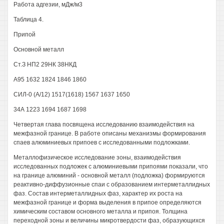
Работа адгезии, мДж/м3
Таблица 4.
Припой
Основной металл
Ст.З НП2 29НК 38НКД
А95 1632 1824 1846 1860
СИЛ-0 (А/12) 1517(1618) 1567 1637 1650
34А 1223 1694 1687 1698
Четвертая глава посвящена исследованию взаимодействия на
межфазной границе. В работе описаны механизмы формирования
спаев алюминиевых припоев с исследованными подложками.
Металлофизическое исследование зоны, взаимодействия
исследованных подложек с алюминиевыми припоями показали, что
на границе алюминий - основной металл (подложка) формируются
реактивно-диффузионные спаи с образованием интерметаллидных
фаз. Состав интерметаллидных фаз, характер их роста на
межфазной границе и форма выделения в припое определяются
химическим составом основного металла и припоя. Толщина
переходной зоны и величины микротвердости фаз, образующихся