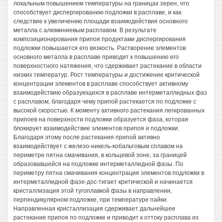
локальным повышением температуры на границах зерен, что
способствует диспергированию подложки в расплаве, и как
следствие к увеличению площади взаимодействия основного
металла с алюминиевым расплавом. В результате
композиционирования припоя продуктами диспергирования
подложки повышается его вязкость. Растворение элементов
основного металла в расплаве приводит к повышению его
поверхностного натяжения, что сдерживает растекание в области
низких температур. Рост температуры и достижение критической
концентрации элементов в расплаве способствует активному
взаимодействию образующихся в расплаве интерметаллидных фаз
с расплавом, благодаря чему припой растекается по подложке с
высокой скоростью. К моменту активного растекания легированных
припоев на поверхности подложки образуется фаза, которая
блокирует взаимодействие элементов припоя и подложки.
Благодаря этому после растекания припой активно
взаимодействует с железо-никель-кобальтовым сплавом на
периметре пятна смачивания, в кольцевой зоне, за границей
образовавшейся на подложке интерметаллидной фазы. По
периметру пятна смачивания концентрация элементов подложки в
интерметаллидной фазе-дос-тигает критической и начинается
кристаллизация этой тугоплавкой фазы в направлении,
перпендикулярном подложке, при температуре пайки.
Направленная кристаллизация сдерживает дальнейшее
растекание припоя по подложке и приводит к оттоку расплава из