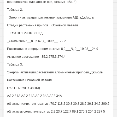
припоев к исследованным подложкам (табл. 4).
Таблица 2.
_Энергии активации растекания алюминия АД1, кДж/моль_
Стадии растекания припоя _ Основной металл_
_ Ст.З НП2 29НК 38НКД
_Смачивание__81,5 67,7_100,6__122,2
Растекание в инерционном режиме 8,2___§¿9__19,03__24,9
Активное растекание - 35,2 275,3 274,4
Таблица 3.
Энергии активации растекания алюминиевых припоев, Дж/моль
Растекание Основной металл
Ст.З НП2 29НК 38НКД
АЛ 2 34А АЛ 2 34А АЛ 2 34А АЛ2 34А
область низких температур . 70,7 118,2 30,8 30,8 28,6 36,1 34,5 200,5
область высоких температур 2,9 23,7 122,7 89,1 275,3 204,2 297,5