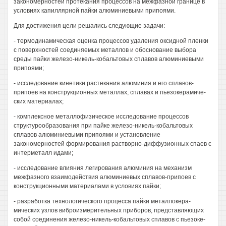
закономерностей протекания процессов на межфазной границе в
условиях капиллярной пайки алюминиевыми припоями.
Для достижения цели решались следующие задачи:
- термодинамическая оценка процессов удаления оксидной пленки
с поверхностей соединяемых металлов и обоснование выбора
среды пайки железо-никель-кобальтовых сплавов алюминиевыми
припоями;
- исследование кинетики растекания алюминия и его сплавов-
припоев на конструкционных металлах, сплавах и пьезокерамиче-
ских материалах;
- комплексное металлофизическое исследование процессов
структурообразования при пайке железо-никель-кобальтовых
сплавов алюминиевыми припоями и установление
закономерностей формирования растворно-диффузионных спаев с
интерметалл идами;
- исследование влияния легирования алюминия на механизм
межфазного взаимодействия алюминиевых сплавов-припоев с
конструкционными материалами в условиях пайки;
- разработка технологического процесса пайки металлокера-
мических узлов виброизмерительных приборов, представляющих
собой соединения железо-никель-кобальтовых сплавов с пьезоке-