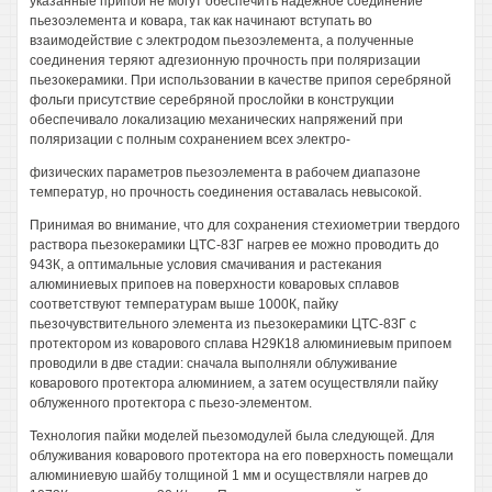
указанные припои не могут обеспечить надежное соединение
пьезоэлемента и ковара, так как начинают вступать во
взаимодействие с электродом пьезоэлемента, а полученные
соединения теряют адгезионную прочность при поляризации
пьезокерамики. При использовании в качестве припоя серебряной
фольги присутствие серебряной прослойки в конструкции
обеспечивало локализацию механических напряжений при
поляризации с полным сохранением всех электро-
физических параметров пьезоэлемента в рабочем диапазоне
температур, но прочность соединения оставалась невысокой.
Принимая во внимание, что для сохранения стехиометрии твердого
раствора пьезокерамики ЦТС-83Г нагрев ее можно проводить до
943К, а оптимальные условия смачивания и растекания
алюминиевых припоев на поверхности коваровых сплавов
соответствуют температурам выше 1000К, пайку
пьезочувствительного элемента из пьезокерамики ЦТС-83Г с
протектором из коварового сплава Н29К18 алюминиевым припоем
проводили в две стадии: сначала выполняли облуживание
коварового протектора алюминием, а затем осуществляли пайку
облуженного протектора с пьезо-элементом.
Технология пайки моделей пьезомодулей была следующей. Для
облуживания коварового протектора на его поверхность помещали
алюминиевую шайбу толщиной 1 мм и осуществляли нагрев до