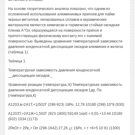
На основе теоретического анализа показано, что одним из
осложнений использования алюминиевых припоев для пайки
черных металлов, легированных сплавов и керамических
материалов является химически и термически стойкая оксидная
пленка А^Оз, образующаяся на поверхности припоя и
препятствующая физическому контакту его с паяемой
поверхностью. Выведены уравнения температурной зависимости
давления конденсатной диссоциации оксидов алюминия и железа
(таблица 1).
Таблица 1.
Температурная зависимость давления конденсатной
__диссоциации оксидов _
Уравнение реакции (температура, К) Температурная зависимость
давления конденсатной диссоциации оксидов 1др, Па
(температура,К)
А120З,в=2А1Т,+1(502Г (298-923) 18Ро, 12,78 10180 (298) 10*8 (930)
А1203Т,=2А1Ж+1,502Г (923-1800) 59149 1ер0 = 0,55 +13.44 10180
(932) 1034 (1173)
2РеОт.= 2Ре„+ Огг (298-1642) 27,26 ¿с 1§Ро, = т +6>5 10 91 (1300)