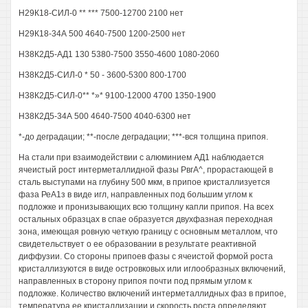
Н29К18-СИЛ-0 ** *** 7500-12700 2100 нет
Н29К18-34А 500 4640-7500 1200-2500 нет
Н38К2Д5-АД1 130 5380-7500 3550-4600 1080-2060
Н38К2Д5-СИЛ-0 * 50 - 3600-5300 800-1700
Н38К2Д5-СИЛ-0** *»* 9100-12000 4700 1350-1900
Н38К2Д5-34А 500 4640-7500 4040-6300 нет
*-до деградации; **-после деградации; ***-вся толщина припоя.
На стали при взаимодействии с алюминием АД1 наблюдается
ячеистый рост интерметаллидной фазы РвгА^, прорастающей в
сталь выступами на глубину 500 мкм, в припое кристаллизуется
фаза РеА1з в виде игл, направленных под большим углом к
подложке и пронизывающих всю толщину капли припоя. На всех
остальных образцах в спае образуется двухфазная переходная
зона, имеющая ровную четкую границу с основным металлом, что
свидетельствует о ее образовании в результате реактивной
диффузии. Со стороны припоев фазы с ячеистой формой роста
кристаллизуются в виде островковых или иглообразных включений,
направленных в сторону припоя почти под прямым углом к
подложке. Количество включений интерметаллидных фаз в припое,
температура ее кристаллизации и скорость роста определяют