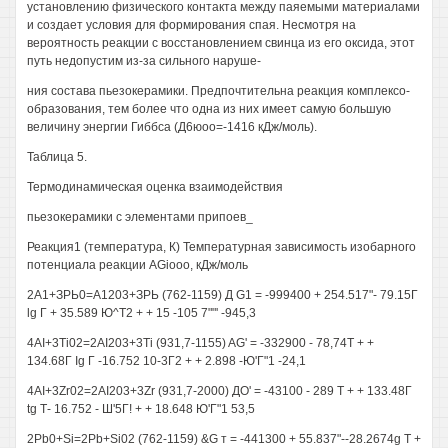
установлению физического контакта между паяемыми материалами
и создает условия для формирования спая. Несмотря на
вероятность реакции с восстановлением свинца из его оксида, этот
путь недопустим из-за сильного наруше-
ния состава пьезокерамики. Предпочтительна реакция комплексо-
образования, тем более что одна из них имеет самую большую
величину энергии Гиббса (Д6юоо=-1416 кДж/моль).
Таблица 5.
Термодинамическая оценка взаимодействия
пьезокерамики с элементами припоев_
Реакция1 (температура, К) Температурная зависимость изобарного
потенциала реакции AGiooo, кДж/моль
2А1+ЗРЬ0=А1203+ЗРЬ (762-1159) Д G1 = -999400 + 254.517"- 79.15Г
lg Г + 35.589 Ю^Т2 + + 15 -105 7""' -945,3
4AI+3Ti02=2AI203+3Ti (931,7-1155) AG' = -332900 - 78,74Т + +
134.68Г Ig Г -16.752 10-3Г2 + + 2.898 -Ю'Г"1 -24,1
4AI+3Zr02=2AI203+3Zr (931,7-2000) ДО' = -43100 - 289 Т + + 133.48Г
tg Т- 16.752 - Ш'5Г! + + 18.648 Ю'Г"1 53,5
2Pb0+Si=2Pb+Si02 (762-1159) &G т = -441300 + 55.837"--28.2674g Т +