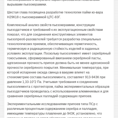
вырывами пьезокерамики.
Шестая глава посвящена разработке технологии пайки ко-вара
Н29К18 с пьезокерамикой ЦТС-83Г.
Комплексный анализ свойств пьезокерамики, конструкции
пьезодатчиков и требований к их эксплуатационным свойствам
показал, что для соединения конструктивных элементов
пьезопреоб-разователей требуется разработка специальных
технологических приемов, обеспечивающих герметичность,
термическую и радиационную стойкость изделий в заданных
условиях эксплуатации. Поскольку пьезоэлемент имеет серебряный
токосъемник, сформированный вжиганием серебряной пасты,
адгезионная прочность припоя должна быть не менее адгезионной
прочности серебряного покрытия. Минимальная температура, при
которой испарение оксида свинца в вакууме влияет на
стехиометрию состава пьезоэлемента, составляет 913-943К при
давлении 1,33-10"2 Па. Учитывая требования к соединению
пьезоэлемента с протектором, пайка экспериментальных образцов
пьезодатчиков проводилась с использованием алюминиевых и для
сравнения серебряных палладий содержащих припоев.
Экспериментальными исследованиями припоев типа ПСр с
различным процентным содержанием серебра и палладия,
имеющими температуры плавления до 943К, установлено, что