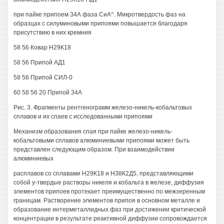
при пайке припоем 34А фаза СиА^. Микротвердость фаз на
образцах с силуминовыми припоями повышается благодаря
присутствию в них кремния
58 56 Ковар Н29К18
58 56 Припой АД1
58 56 Припой СИЛ-0
60 58 56 20 Припой 34А
Рис. 3. Фрагменты рентгенограмм железо-никель-кобальтовых
сплавов и их спаев с исследованными припоями
Механизм образования спая при пайке железо-никель-
кобальтовыми сплавов алюминиевыми припоями может быть
представлен следующим образом. При взаимодействии
алюминиевых
расплавов со сплавами Н29К18 и Н38К2Д5, представляющими
собой у-твердые растворы никеля и кобальта в железе, диффузия
элементов припоев протекает преимущественно по межзеренным
границам. Растворение элементов припоя в основном металле и
образование интерметаллидных фаз при достижении критической
концентрации в результате реактивной диффузии сопровождается