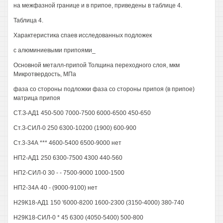
на межфазной границе и в припое, приведены в таблице 4.
Таблица 4.
Характеристика спаев исследованных подложек
с алюминиевыми припоями_
Основной металл-припой Толщина переходного слоя, мкм
Микротвердость, МПа
фаза со стороны подложки фаза со стороны припоя (в припое)
матрица припоя
СТ.З-АД1 450-500 7000-7500 6000-6500 450-650
Ст.З-СИЛ-0 250 6300-10200 (1900) 600-900
Ст.3-34А *** 4600-5400 6500-9000 нет
НП2-АД1 250 6300-7500 4300 440-560
НП2-СИЛ-0 30 - - 7500-9000 1000-1500
НП2-34А 40 - (9000-9100) нет
Н29К18-АД1 150 '6000-8200 1600-2300 (3150-4000) 380-740
Н29К18-СИЛ-0 * 45 6300 (4050-5400) 500-800