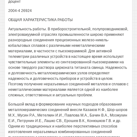
доцент
2004-4 26924
ОБЩАЯ ХАРАКТЕРИСТИКА РАБОТЫ
Актуальность работы. В приборостроительной, полупроводниковой,
электровакуумной отраслях промышленности широко применяют
разнородные соединения прецизионных железо-никель-
кобальтовых сплавов с различными неметаллическими
материалами, в частности с пьезокерамикой. Для активной
телеметрии различных устройств в настоящее время используют
чувствительные элементы из синтезированной пьезокерамики на
основе твердого раствора цирконата титаната свинца. Надежность
и долговечность металлокерамических узлов определяют
надежность и долговечность приборов и устройств в целом.
Поэтому получение неразъемных соединений металлов и сплавов с
неметаллическими материалами является одной из наиболее
сложных, ответственных и актуальных проблем.
Большой вклад в формирование научных подходов образования
металлокерамических соединений внесли Казаков Н.Ф., Шор-шоров
М.Х., Мусин Р.А., Метелкин И.И., Павлова М.А., Бачин В.А., Мозжухин
Е.И., Петрунин И.Е., Лашко СВ., Ерошев В.К., Конюшков Г.В. и др.
Одним из традиционных и наиболее перспективных способов
изготовления неразъемных комбинированных соединений