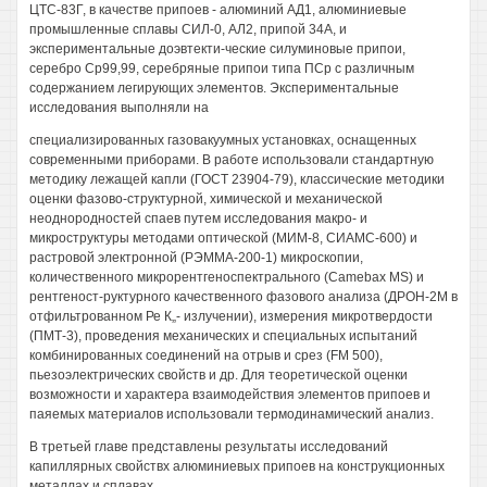
ЦТС-83Г, в качестве припоев - алюминий АД1, алюминиевые
промышленные сплавы СИЛ-0, АЛ2, припой 34А, и
экспериментальные доэвтекти-ческие силуминовые припои,
серебро Ср99,99, серебряные припои типа ПСр с различным
содержанием легирующих элементов. Экспериментальные
исследования выполняли на
специализированных газовакуумных установках, оснащенных
современными приборами. В работе использовали стандартную
методику лежащей капли (ГОСТ 23904-79), классические методики
оценки фазово-структурной, химической и механической
неоднородностей спаев путем исследования макро- и
микроструктуры методами оптической (МИМ-8, СИАМС-600) и
растровой электронной (РЭММА-200-1) микроскопии,
количественного микрорентгеноспектрального (Camebax MS) и
рентгеност-руктурного качественного фазового анализа (ДРОН-2М в
отфильтрованном Ре К„- излучении), измерения микротвердости
(ПМТ-3), проведения механических и специальных испытаний
комбинированных соединений на отрыв и срез (FM 500),
пьезоэлектрических свойств и др. Для теоретической оценки
возможности и характера взаимодействия элементов припоев и
паяемых материалов использовали термодинамический анализ.
В третьей главе представлены результаты исследований
капиллярных свойствх алюминиевых припоев на конструкционных
металлах и сплавах.