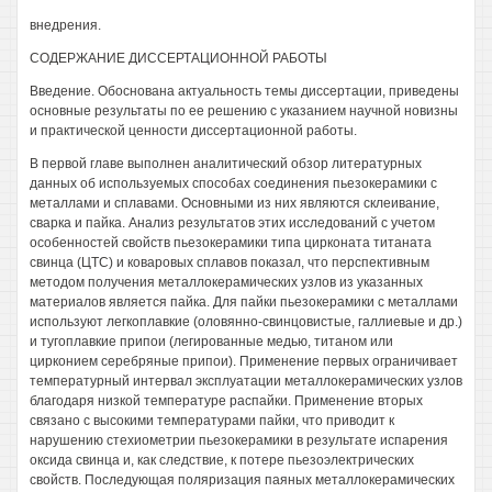
внедрения.
СОДЕРЖАНИЕ ДИССЕРТАЦИОННОЙ РАБОТЫ
Введение. Обоснована актуальность темы диссертации, приведены
основные результаты по ее решению с указанием научной новизны
и практической ценности диссертационной работы.
В первой главе выполнен аналитический обзор литературных
данных об используемых способах соединения пьезокерамики с
металлами и сплавами. Основными из них являются склеивание,
сварка и пайка. Анализ результатов этих исследований с учетом
особенностей свойств пьезокерамики типа цирконата титаната
свинца (ЦТС) и коваровых сплавов показал, что перспективным
методом получения металлокерамических узлов из указанных
материалов является пайка. Для пайки пьезокерамики с металлами
используют легкоплавкие (оловянно-свинцовистые, галлиевые и др.)
и тугоплавкие припои (легированные медью, титаном или
цирконием серебряные припои). Применение первых ограничивает
температурный интервал эксплуатации металлокерамических узлов
благодаря низкой температуре распайки. Применение вторых
связано с высокими температурами пайки, что приводит к
нарушению стехиометрии пьезокерамики в результате испарения
оксида свинца и, как следствие, к потере пьезоэлектрических
свойств. Последующая поляризация паяных металлокерамических