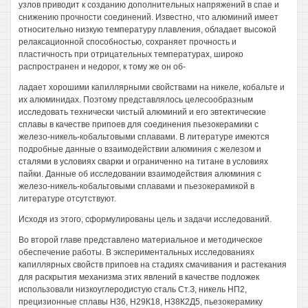
узлов приводит к созданию дополнительных напряжений в спае и
снижению прочности соединений. Известно, что алюминий имеет
относительно низкую температуру плавления, обладает высокой
релаксационной способностью, сохраняет прочность и
пластичность при отрицательных температурах, широко
распространен и недорог, к тому же он об-
ладает хорошими капиллярными свойствами на никеле, кобальте и
их алюминидах. Поэтому представлялось целесообразным
исследовать технически чистый алюминий и его эвтектические
сплавы в качестве припоев для соединения пьезокерамики с
железо-никель-кобальтовыми сплавами. В литературе имеются
подробные данные о взаимодействии алюминия с железом и
сталями в условиях сварки и ограниченно на титане в условиях
пайки. Данные об исследовании взаимодействия алюминия с
железо-никель-кобальтовыми сплавами и пьезокерамикой в
литературе отсутствуют.
Исходя из этого, сформулированы цель и задачи исследований.
Во второй главе представлено материальное и методическое
обеспечение работы. В экспериментальных исследованиях
капиллярных свойств припоев на стадиях смачивания и растекания
для раскрытия механизма этих явлений в качестве подложек
использовали низкоуглеродистую сталь Ст.З, никель НП2,
прецизионные сплавы Н36, Н29К18, Н38К2Д5, пьезокерамику