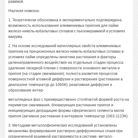
рамикой.
Научная новизна.
1. Теоретически обоснована и экспериментально подтверждена
возможность использования алюминиевых припоев для пайки
железо-никель-кобальтовых сплавов с пьезокерамикой в условиях
вакуума.
2. На основе исследований капиллярных свойств алюминиевых
припоев на прецизионных железо-никель-кобальтовых сплавах в
условиях пайки определены кинетика растекания и факторы
целенаправленного воздействия на отдельные стадии процесса:
удаление оксидной пленки с поверхности основного металла и
припоя (на стадии смачивания); полнота развития процессов
поверхностной атомной диффузии и растворения (растекание в
диапазоне температур до 1060К); реактивная диффузия и
образование интер-
металлидных фаз с преимущественно столбчатой формой роста на
периметре смачивания, блокирующих растекание припоя и
инициирующих деградацию формы сферического сегмента капли
припоя (активное растекание в интервале температур 1063-1123К).
3. Методами металлофизических исследований установлены
механизмы формирования растворно-диффузионных спаев при
ограниченной взаимной растворимости в системе, металл-