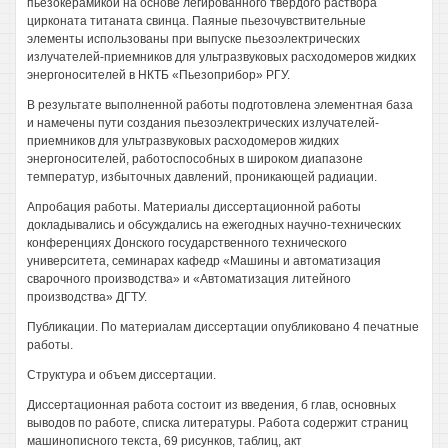
пьезокерамикой на основе легированного твердого раствора
цирконата титаната свинца. Паяные пьезочувствительные
элементы использованы при выпуске пьезоэлектрических
излучателей-приемников для ультразвуковых расходомеров жидких
энергоносителей в НКТБ «Пьезоприбор» РГУ.
В результате выполненной работы подготовлена элементная база
и намечены пути создания пьезоэлектрических излучателей-
приемников для ультразвуковых расходомеров жидких
энергоносителей, работоспособных в широком диапазоне
температур, избыточных давлений, проникающей радиации.
Апробация работы. Материалы диссертационной работы
докладывались и обсуждались на ежегодных научно-технических
конференциях Донского государственного технического
университета, семинарах кафедр «Машины и автоматизация
сварочного производства» и «Автоматизация литейного
производства» ДГТУ.
Публикации. По материалам диссертации опубликовано 4 печатные
работы.
Структура и объем диссертации.
Диссертационная работа состоит из введения, б глав, основных
выводов по работе, списка литературы. Работа содержит страниц
машинописного текста, 69 рисунков, таблиц, акт