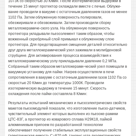
1073К со скоростью 30 К/мин. После изотермической выдержки в
течение 15 минут протектор охлаждали вместе с печью. Облужи-
вание проводили в вакууме с остаточным давлением газов не менее
1102 Па. Затем облуженную поверхность полировали,
обезжиривали и обезвоживали. Затем производили сборку
металлокерамиче-ского узла. На облуженную поверхность
протектора укладывали пьезоэлемент таким образом, чтобы
вожженный серебряный слой примыкал к облуженному слою
протектора. Для предотвращения смещения деталей относительно
друг друга металлокерамический узел зажимали в молибденовой
струбцине. Для активирования процесса взаимодействия к
металлокерамическому узлу прикладывали давление 0,2 МПа.
Собранный таким образом металлокерами-ческий узел помещали в
вакуумную установку для пайки. Нагрев осуществляли в печи
сопротивления в вакууме с остаточным давлением газов 1102 Па со
скоростью 20 К/мин до температуры 1000К. Проводили
изотермическую выдержку в течение 15 минут. Скорость
охлаждения после пайки составляла 8 К/мин:
Результаты испытаний механических и пьезоэлектрических свойств
макетов пьезомодулей показали, что изготовление пьезо-датчиков,
чувствительный элемент которых выполнен из пьезоке-рамики
ЦТС-83Г, а протектор из коварового сплава Н29К18, пайкой
алюминиевым припоем по разработанной технологии
обеспечивает получение стабильных эксплуатационных свойств
(электрическая емкость С=870 пФ, тангенс угла диэлектрических