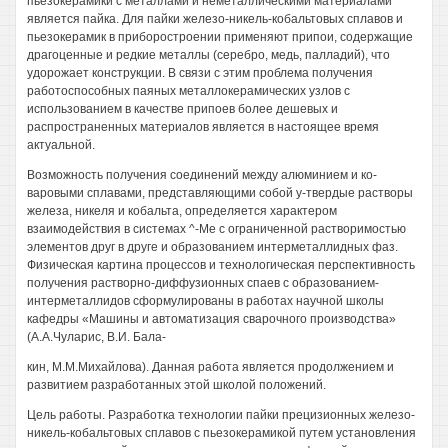
пьезокерамики с металлами и неметаллическими материалами
является пайка. Для пайки железо-никель-кобальтовых сплавов и
пьезокерамик в приборостроении применяют припои, содержащие
драгоценные и редкие металлы (серебро, медь, палладий), что
удорожает конструкции. В связи с этим проблема получения
работоспособных паяных металлокерамических узлов с
использованием в качестве припоев более дешевых и
распространенных материалов является в настоящее время
актуальной.
Возможность получения соединений между алюминием и ко-
варовыми сплавами, представляющими собой у-твердые растворы
железа, никеля и кобальта, определяется характером
взаимодействия в системах ^-Ме с ограниченной растворимостью
элементов друг в друге и образованием интерметаллидных фаз.
Физическая картина процессов и технологическая перспективность
получения растворно-диффузионных спаев с образованием-
интерметаллидов сформулированы в работах научной школы
кафедры «Машины и автоматизация сварочного производства»
(А.А.Чуларис, В.И. Бала-
кин, М.М.Михайлова). Данная работа является продолжением и
развитием разработанных этой школой положений.
Цель работы. Разработка технологии пайки прецизионных железо-
никель-кобальтовых сплавов с пьезокерамикой путем установления