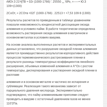
гМОт.3 21Ч|ТВ + 02г (1000-1766) '. 25550 ,„, 'бРо, =--—+ Ю.З
109<(1300)
2СоОт, = 2СОтв +02Г (1000-1766) . 22513 т +7,53 109 8 (1300)
Результаты расчетов по приведенным в таблице уравнениям
показали невозможность конденсатной диссоциации оксида
алюминия в условиях пайки. В работе теоретически определена
возможность растворения оксида алюминия в матричном и
основном металлах в условиях вакуума.
На основе анализа выполненных расчетов и экспериментальных
данных установлено, что разрушение оксидной пленки алюминия
является преимущественно результатом корпоративного действия
процессов термомеханического растрескивания пленки в
результате разницы температурных коэффициентов линейного
расширения, объемных изменений алюминия и А^Оз с ростом
температуры, диспергирования и растворения оксидной пленки в
расплаве
алюминия и в основном металле и частично ее испарения и
сублимации. Реализация такого механизма зависит от
парциального давления кислорода. Экспериментально
подтверждено, что пайку алюминиевыми припоями следует
проводить в вакууме с остаточный давлением газов не менее
110'2Па.