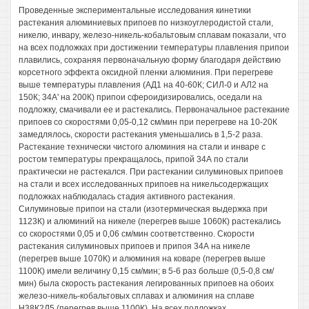
Проведенные экспериментальные исследования кинетики
растекания алюминиевых припоев по низкоуглеродистой стали,
никелю, инвару, железо-никель-кобальтовым сплавам показали, что
на всех подложках при достижении температуры плавления припои
плавились, сохраняя первоначальную форму благодаря действию
корсетного эффекта оксидной пленки алюминия. При перегреве
выше температуры плавления (АД1 на 40-60К; СИЛ-0 и АЛ2 на
150К; 34А' на 200К) припои сфероидизировались, оседали на
подложку, смачивали ее и растекались. Первоначальное растекание
припоев со скоростями 0,05-0,12 см/мин при перегреве на 10-20К
замедлялось, скорости растекания уменьшались в 1,5-2 раза.
Растекание технически чистого алюминия на стали и инваре с
ростом температуры прекращалось, припой 34А по стали
практически не растекался. При растекании силуминовых припоев
на стали и всех исследованных припоев на никельсодержащих
подложках наблюдалась стадия активного растекания.
Силуминовые припои на стали (изотермическая выдержка при
1123К) и алюминий на никеле (перегрев выше 1060К) растекались
со скоростями 0,05 и 0,06 см/мин соответственно. Скорости
растекания силуминовых припоев и припоя 34А на никеле
(перегрев выше 1070К) и алюминия на коваре (перегрев выше
1100К) имели величину 0,15 см/мин; в 5-6 раз больше (0,5-0,8 см/
мин) была скорость растекания легированных припоев на обоих
железо-никель-кобальтовых сплавах и алюминия на сплаве
Н38К2Д5 (перегрев выше 1100К). На всех подложках