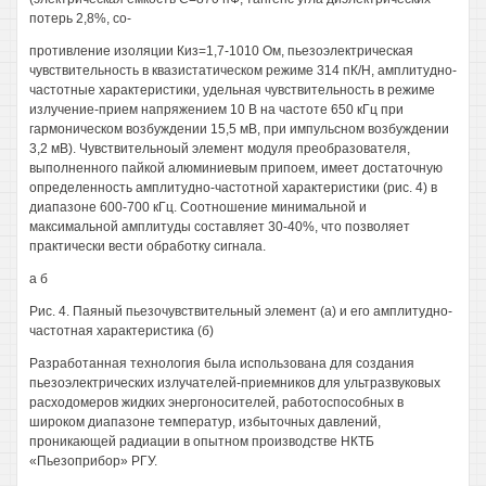
потерь 2,8%, со-
противление изоляции Киз=1,7-1010 Ом, пьезоэлектрическая
чувствительность в квазистатическом режиме 314 пК/Н, амплитудно-
частотные характеристики, удельная чувствительность в режиме
излучение-прием напряжением 10 В на частоте 650 кГц при
гармоническом возбуждении 15,5 мВ, при импульсном возбуждении
3,2 мВ). Чувствительноый элемент модуля преобразователя,
выполненного пайкой алюминиевым припоем, имеет достаточную
определенность амплитудно-частотной характеристики (рис. 4) в
диапазоне 600-700 кГц. Соотношение минимальной и
максимальной амплитуды составляет 30-40%, что позволяет
практически вести обработку сигнала.
а б
Рис. 4. Паяный пьезочувствительный элемент (а) и его амплитудно-
частотная характеристика (б)
Разработанная технология была использована для создания
пьезоэлектрических излучателей-приемников для ультразвуковых
расходомеров жидких энергоносителей, работоспособных в
широком диапазоне температур, избыточных давлений,
проникающей радиации в опытном производстве НКТБ
«Пьезоприбор» РГУ.