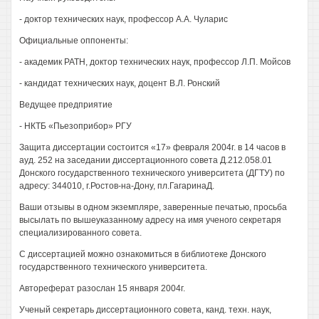
- доктор технических наук, профессор А.А. Чуларис
Официальные оппоненты:
- академик PATH, доктор технических наук, профессор Л.П. Мойсов
- кандидат технических наук, доцент В.Л. Ронский
Ведущее предприятие
- НКТБ «Пьезоприбор» РГУ
Защита диссертации состоится «17» февраля 2004г. в 14 часов в
ауд. 252 на заседании диссертационного совета Д.212.058.01
Донского государственного технического университета (ДГТУ) по
адресу: 344010, г.Ростов-на-Дону, пл.ГагаринаД.
Ваши отзывы в одном экземпляре, заверенные печатью, просьба
высылать по вышеуказанному адресу на имя ученого секретаря
специализированного совета.
С диссертацией можно ознакомиться в библиотеке Донского
государственного технического университета.
Автореферат разослан 15 января 2004г.
Ученый секретарь диссертационного совета, канд. техн. наук,