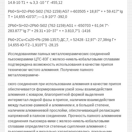
14.8-10 Т1 + -ь 3,3 -10 " Г -455,12
Pb0+Si+02=Pb0-Si02 (762-1159) AG7 =-603505 + 18,87" + + 59.417" lg
Т + 14,655 •10'37';-—1.9-10*7 -392,0
2Pb0+Si+02=2Pb0-Si02 (762-1159) AG1 = -650703 + 61,04 7"-
283.877" lg 7" + 29.31 • 10~37° + + 3.810,7"1 -1416
Pb0+2Cu=Cu20+Pb (298-1357) ДС,7, = 52428 -12,97"- 27,38rig Г+
14,655-Ю-'Г2--1,910'Г"1 -28,15
Исследованиями паяных металлокерамических соединений
пьезокерамики ЦТС-83Г с железо-никель-кобальтовыми сплавами
подтверждена возможность использования в качестве припоя
технически чистого алюминия. Получение паяного
металлокерамиче-
ского соединения при использовании алюминия в качестве припоя
обеспечивается формированием узкой зоны взаимодействия
алюминия с коваром, благоприятной формой выделения
интерметал-лидной фазы в припое, наличием взаимодействия
между пьезоке-рамикой и алюминием и, в большей степени,
наличием алюминиевой прослойки, обеспечивающей релаксацию
напряжений в паяном соединении. Прочность паяного алюминием
соединения пьезокера-мики с железо-никель-кобальтовыми
сплавами определяется степенью сцепления алюминия с
пьезокерамикой и визуально характеризовались локальными