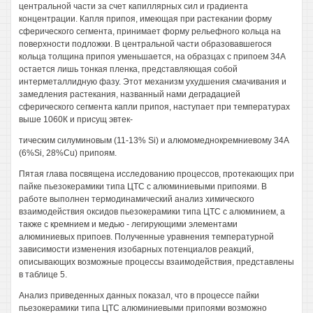
центральной части за счет капиллярных сил и градиента
концентрации. Капля припоя, имеющая при растекании форму
сферического сегмента, принимает форму рельефного кольца на
поверхности подложки. В центральной части образовавшегося
кольца толщина припоя уменьшается, на образцах с припоем 34А
остается лишь тонкая пленка, представляющая собой
интерметаллидную фазу. Этот механизм ухудшения смачивания и
замедления растекания, названный нами деградацией
сферического сегмента капли припоя, наступает при температурах
выше 1060К и присущ эвтек-
тическим силуминовым (11-13% Si) и алюмомеднокремниевому 34А
(6%Si, 28%Cu) припоям.
Пятая глава посвящена исследованию процессов, протекающих при
пайке пьезокерамики типа ЦТС с алюминиевыми припоями. В
работе выполнен термодинамический анализ химического
взаимодействия оксидов пьезокерамики типа ЦТС с алюминием, а
также с кремнием и медью - легирующими элементами
алюминиевых припоев. Полученные уравнения температурной
зависимости изменения изобарных потенциалов реакций,
описывающих возможные процессы взаимодействия, представлены
в таблице 5.
Анализ приведенных данных показал, что в процессе пайки
пьезокерамики типа ЦТС алюминиевыми припоями возможно