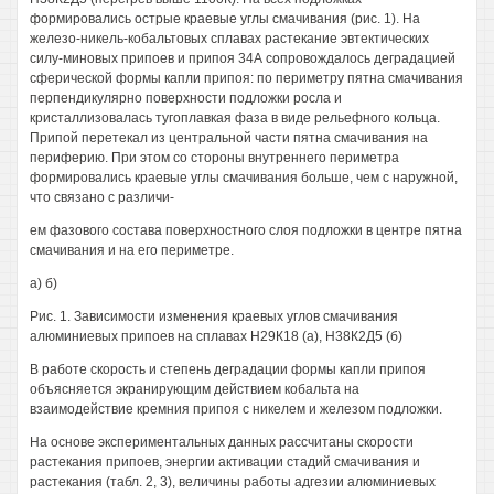
формировались острые краевые углы смачивания (рис. 1). На
железо-никель-кобальтовых сплавах растекание эвтектических
силу-миновых припоев и припоя 34А сопровождалось деградацией
сферической формы капли припоя: по периметру пятна смачивания
перпендикулярно поверхности подложки росла и
кристаллизовалась тугоплавкая фаза в виде рельефного кольца.
Припой перетекал из центральной части пятна смачивания на
периферию. При этом со стороны внутреннего периметра
формировались краевые углы смачивания больше, чем с наружной,
что связано с различи-
ем фазового состава поверхностного слоя подложки в центре пятна
смачивания и на его периметре.
а) б)
Рис. 1. Зависимости изменения краевых углов смачивания
алюминиевых припоев на сплавах Н29К18 (а), Н38К2Д5 (б)
В работе скорость и степень деградации формы капли припоя
объясняется экранирующим действием кобальта на
взаимодействие кремния припоя с никелем и железом подложки.
На основе экспериментальных данных рассчитаны скорости
растекания припоев, энергии активации стадий смачивания и
растекания (табл. 2, 3), величины работы адгезии алюминиевых