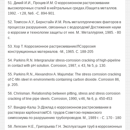
51. Дикий И.И., Процив И.М. О коррозионном растрескивании
высокопрочных сталей в нейтральных средах.//3ащита металлов.
1992. - т.28, №6. -С. 894-901.
52. Томпсон А.У., Бернстайн И.М. Роль металлургических факторов в
процессах разрушения, связанных с водородом// Достижения науки
о коррозии и технологии защиты от нее. М.: Металлургия, 1985. - 80
с.
53. Хор Т. Коррозионное растрескивание/ЛСоррозия
конструкционных материалов. -М., 1965. С. 188-205
54. Parkins R.N. Intergranular stress-corrosion cracking of high-pipeline
in contact with pH solution. Corrosion, 1987, v. 43, № 5, p. 130.
55. Parkins R.N., Alexandrov A. Majumdar. The stress corrosion cracking
of C-Mn steel in environments containing carbon dioxide. Corrosion 86,
p. 205.
56. Chriisman. Relationship between pitting, stress and stress corrosion
cracking of line pipe steels. Corrosion, 1990, v.46, № 6, p. 450-453
57. Вандер-Калш Э./Доклад о коррозионном растрескивании в
растворах карбонатов//Сб. трудов Советско-германского
симпозиума по разрушению трубопроводов. М., 1989 г. - С. 170 - 180
58. Легезин Н.Е., Григорьева Г.Н. Эксплуатация труб в коррозионных