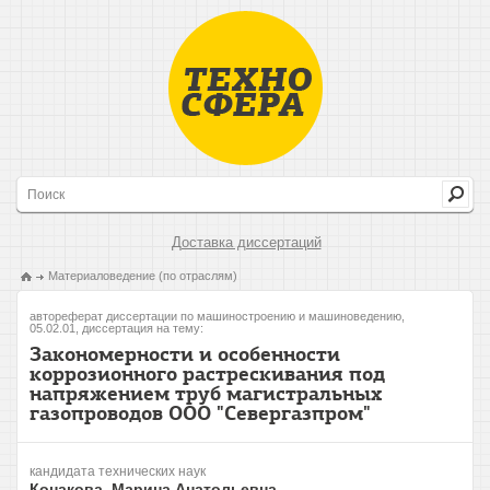
Доставка диссертаций
Материаловедение (по отраслям)
автореферат диссертации по машиностроению и машиноведению,
05.02.01, диссертация на тему:
Закономерности и особенности
коррозионного растрескивания под
напряжением труб магистральных
газопроводов ООО "Севергазпром"
кандидата технических наук
Конакова, Марина Анатольевна