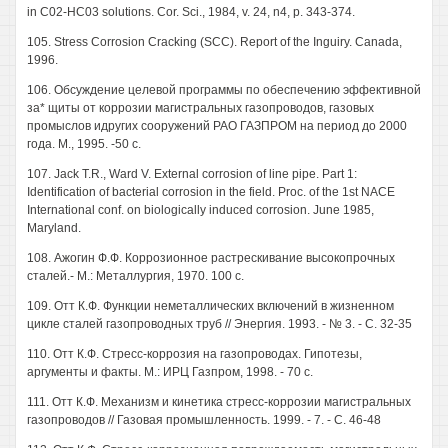
in C02-HC03 solutions. Cor. Sci., 1984, v. 24, n4, p. 343-374.
105. Stress Corrosion Cracking (SCC). Report of the Inguiry. Canada,
1996.
106. Обсуждение целевой программы по обеспечению эффективной
за* щиты от коррозии магистральных газопроводов, газовых
промыслов идругих сооружений РАО ГАЗПРОМ на период до 2000
года. М., 1995. -50 с.
107. Jack T.R., Ward V. External corrosion of line pipe. Part 1:
Identification of bacterial corrosion in the field. Proc. of the 1st NACE
International conf. on biologically induced corrosion. June 1985,
Maryland.
108. Ажогин Ф.Ф. Коррозионное растрескивание высокопрочных
сталей.- М.: Металлургия, 1970. 100 с.
109. Отт К.Ф. Функции неметаллических включений в жизненном
цикле сталей газопроводных труб // Энергия. 1993. - № 3. - С. 32-35
110. Отт К.Ф. Стресс-коррозия на газопроводах. Гипотезы,
аргументы и факты. М.: ИРЦ Газпром, 1998. - 70 с.
111. Отт К.Ф. Механизм и кинетика стресс-коррозии магистральных
газопроводов // Газовая промышленность. 1999. - 7. - С. 46-48