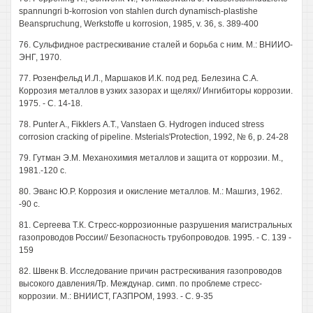
spannungri b-korrosion von stahlen durch dynamisch-plastishe
Beanspruchung, Werkstoffe u korrosion, 1985, v. 36, s. 389-400
76. Сульфидное растрескивание сталей и борьба с ним. М.: ВНИИО-
ЭНГ, 1970.
77. Розенфельд И.Л., Маршаков И.К. под ред. Белезина С.А.
Коррозия металлов в узких зазорах и щелях// Ингибиторы коррозии.
1975. - С. 14-18.
78. Punter A., Fikklers А.Т., Vanstaen G. Hydrogen induced stress
corrosion cracking of pipeline. Msterials'Protection, 1992, № 6, p. 24-28
79. Гутман Э.М. Механохимия металлов и защита от коррозии. М.,
1981.-120 с.
80. Эванс Ю.Р. Коррозия и окисление металлов. М.: Машгиз, 1962.
-90 с.
81. Сергеева Т.К. Стресс-коррозионные разрушения магистральных
газопроводов России// Безопасность трубопроводов. 1995. - С. 139 -
159
82. Швенк В. Исследование причин растрескивания газопроводов
высокого давления/Тр. Междунар. симп. по проблеме стресс-
коррозии. М.: ВНИИСТ, ГАЗПРОМ, 1993. - С. 9-35