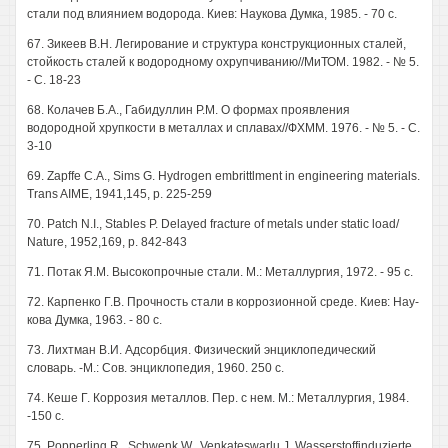
стали под влиянием водорода. Киев: Наукова Думка, 1985. - 70 с.
67. Зикеев В.Н. Легирование и структура конструкционных сталей,
стойкость сталей к водородному охрупчиванию//МиТОМ. 1982. - № 5.
- С. 18-23
68. Колачев Б.А., Габидуллин P.M. О формах проявления
водородной хрупкости в металлах и сплавах//ФХММ. 1976. - № 5. - С.
3-10
69. Zapffe С.А., Sims G. Hydrogen embrittlment in engineering materials.
Trans AIME, 1941,145, p. 225-259
70. Patch N.I., Stables P. Delayed fracture of metals under static load/
Nature, 1952,169, p. 842-843
71. Потак Я.М. Высокопрочные стали. M.: Металлургия, 1972. - 95 с.
72. Карпенко Г.В. Прочность стали в коррозионной среде. Киев: Нау-
кова Думка, 1963. - 80 с.
73. Лихтман В.И. Адсорбция. Физический энциклопедический
словарь. -М.: Сов. энциклопедия, 1960. 250 с.
74. Кеше Г. Коррозия металлов. Пер. с нем. М.: Металлургия, 1984.
-150 с.
75. Popperling R., Schwenk W., Venkateswarlu J. Wasserstoffinduzierte