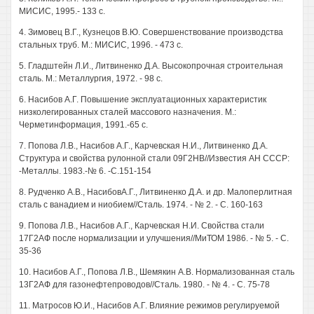
МИСИС, 1995.- 133 с.
4. Зимовец В.Г., Кузнецов В.Ю. Совершенствование производства
стальных труб. М.: МИСИС, 1996. - 473 с.
5. Гладштейн Л.И., Литвиненко Д.А. Высокопрочная строительная
сталь. М.: Металлургия, 1972. - 98 с.
6. Насибов А.Г. Повышение эксплуатационных характеристик
низколегированных сталей массового назначения. М.:
Черметинформация, 1991.-65 с.
7. Попова Л.В., Насибов А.Г., Карчевская Н.И., Литвиненко Д.А.
Структура и свойства рулонной стали 09Г2НВ//Известия АН СССР:
-Металлы. 1983.-№ 6. -С.151-154
8. Рудченко A.B., НасибовА.Г., Литвиненко Д.А. и др. Малоперлитная
сталь с ванадием и ниобием//Сталь. 1974. - № 2. - С. 160-163
9. Попова Л.В., Насибов А.Г., Карчевская Н.И. Свойства стали
17Г2АФ после нормализации и улучшения//МиТОМ 1986. - № 5. - С.
35-36
10. Насибов А.Г., Попова Л.В., Шемякин A.B. Нормализованная сталь
13Г2АФ для газонефтепроводов//Сталь. 1980. - № 4. - С. 75-78
11. Матросов Ю.И., Насибов А.Г. Влияние режимов регулируемой