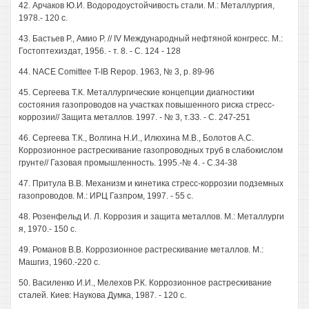
42. Арчаков Ю.И. Водородоустойчивость стали. М.: Металлургия,
1978.- 120 с.
43. Бастьев Р., Амио Р. // IV Международный нефтяной конгресс. М.:
Гостоптехиздат, 1956. - т. 8. - С. 124 - 128
44. NACE Comittee T-IB Repop. 1963, № 3, р. 89-96
45. Сергеева Т.К. Металлургические концепции диагностики
состояния газопроводов на участках повышенного риска стресс-
коррозии// Защита металлов. 1997. - № 3, т.ЗЗ. - С. 247-251
46. Сергеева Т.К., Волгина Н.И., Илюхина М.В., Болотов A.C.
Коррозионное растрескивание газопроводных труб в слабокислом
грунте// Газовая промышленность. 1995.-№ 4. - С.34-38
47. Притула В.В. Механизм и кинетика стресс-коррозии подземных
газопроводов. М.: ИРЦ Газпром, 1997. - 55 с.
48. Розенфельд И. Л. Коррозия и защита металлов. М.: Металлурги
я, 1970.- 150 с.
49. Романов В.В. Коррозионное растрескивание металлов. М.:
Машгиз, 1960.-220 с.
50. Василенко И.И., Мелехов Р.К. Коррозионное растрескивание
сталей. Киев: Наукова Думка, 1987. - 120 с.