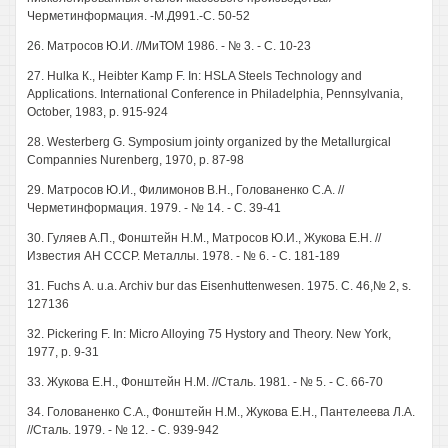
Черметинформация. -М.Д991.-С. 50-52
26. Матросов Ю.И. //МиТОМ 1986. - № 3. - С. 10-23
27. Hulka К., Heibter Kamp F. In: HSLA Steels Technology and
Applications. International Conference in Philadelphia, Pennsylvania,
October, 1983, p. 915-924
28. Westerberg G. Symposium jointy organized by the Metallurgical
Compannies Nurenberg, 1970, p. 87-98
29. Матросов Ю.И., Филимонов B.H., Голованенко C.A. //
Черметинформация. 1979. - № 14. - С. 39-41
30. Гуляев А.П., Фонштейн Н.М., Матросов Ю.И., Жукова E.H. //
Известия АН СССР. Металлы. 1978. - № 6. - С. 181-189
31. Fuchs А. u.a. Archiv bur das Eisenhuttenwesen. 1975. С. 46,№ 2, s.
127136
32. Pickering F. In: Micro Alloying 75 Hystory and Theory. New York,
1977, p. 9-31
33. Жукова E.H., Фонштейн H.M. //Сталь. 1981. - № 5. - С. 66-70
34. Голованенко C.A., Фонштейн Н.М., Жукова E.H., Пантелеева Л.А.
//Сталь. 1979. - № 12. - С. 939-942