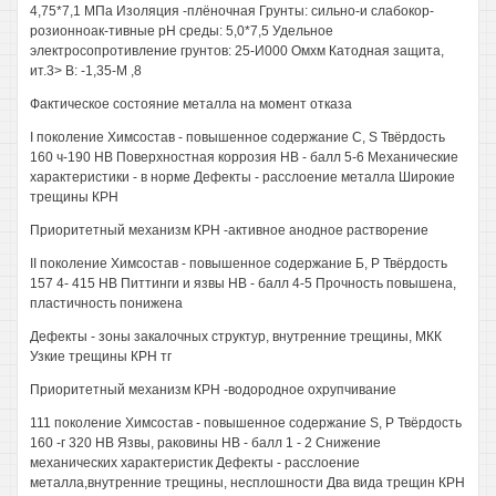
4,75*7,1 МПа Изоляция -плёночная Грунты: сильно-и слабокор-
розионноак-тивные рН среды: 5,0*7,5 Удельное
электросопротивление грунтов: 25-И000 Омхм Катодная защита,
ит.3> В: -1,35-М ,8
Фактическое состояние металла на момент отказа
I поколение Химсостав - повышенное содержание С, S Твёрдость
160 ч-190 НВ Поверхностная коррозия НВ - балл 5-6 Механические
характеристики - в норме Дефекты - расслоение металла Широкие
трещины КРН
Приоритетный механизм КРН -активное анодное растворение
II поколение Химсостав - повышенное содержание Б, Р Твёрдость
157 4- 415 НВ Питтинги и язвы НВ - балл 4-5 Прочность повышена,
пластичность понижена
Дефекты - зоны закалочных структур, внутренние трещины, МКК
Узкие трещины КРН тг
Приоритетный механизм КРН -водородное охрупчивание
111 поколение Химсостав - повышенное содержание S, Р Твёрдость
160 -г 320 НВ Язвы, раковины НВ - балл 1 - 2 Снижение
механических характеристик Дефекты - расслоение
металла,внутренние трещины, несплошности Два вида трещин КРН