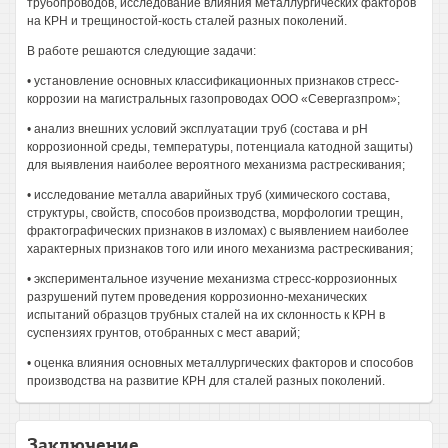
трубопроводов, исследование влияния металлургических факторов
на КРН и трещиностой-кость сталей разных поколений.
В работе решаются следующие задачи:
• установление основных классификационных признаков стресс-
коррозии на магистральных газопроводах ООО «Севергазпром»;
• анализ внешних условий эксплуатации труб (состава и рН
коррозионной среды, температуры, потенциала катодной защиты)
для выявления наиболее вероятного механизма растрескивания;
• исследование металла аварийных труб (химического состава,
структуры, свойств, способов производства, морфологии трещин,
фрактографических признаков в изломах) с выявлением наиболее
характерных признаков того или иного механизма растрескивания;
• экспериментальное изучение механизма стресс-коррозионных
разрушений путем проведения коррозионно-механических
испытаний образцов трубных сталей на их склонность к КРН в
суспензиях грунтов, отобранных с мест аварий;
• оценка влияния основных металлургических факторов и способов
производства на развитие КРН для сталей разных поколений.
Заключение