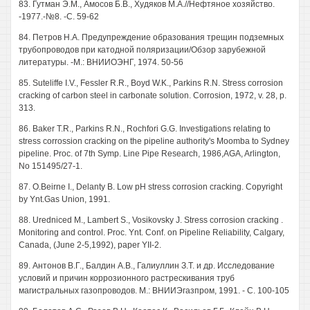
83. Гутман Э.М., Амосов Б.В., Худяков М.А.//Нефтяное хозяйство.
-1977.-№8. -С. 59-62
84. Петров Н.А. Предупреждение образования трещин подземных
трубопроводов при катодной поляризации/Обзор зарубежной
литературы. -М.: ВНИИОЭНГ, 1974. 50-56
85. Suteliffe I.V., Fessler R.R., Boyd W.K., Parkins R.N. Stress corrosion
cracking of carbon steel in carbonate solution. Corrosion, 1972, v. 28, p.
313.
86. Baker T.R., Parkins R.N., Rochfori G.G. Investigations relating to
stress corrossion cracking on the pipeline authority's Moomba to Sydney
pipeline. Proc. of 7th Symp. Line Pipe Research, 1986,AGA, Arlington,
No 151495/27-1.
87. O.Beirne I., Delanty B. Low pH stress corrosion cracking. Copyright
by Ynt.Gas Union, 1991.
88. Uredniced M., Lambert S., Vosikovsky J. Stress corrosion cracking .
Monitoring and control. Proc. Ynt. Conf. on Pipeline Reliability, Calgary,
Canada, (June 2-5,1992), paper YII-2.
89. Антонов В.Г., Балдин A.B., Галиуллин З.Т. и др. Исследование
условий и причин коррозионного растрескивания труб
магистральных газопроводов. М.: ВНИИЭгазпром, 1991. - С. 100-105