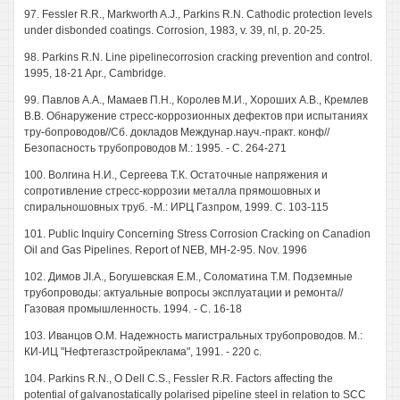
97. Fessler R.R., Markworth A.J., Parkins R.N. Cathodic protection levels
under disbonded coatings. Corrosion, 1983, v. 39, nl, p. 20-25.
98. Parkins R.N. Line pipelinecorrosion cracking prevention and control.
1995, 18-21 Apr., Cambridge.
99. Павлов A.A., Мамаев П.Н., Королев М.И., Хороших А.В., Кремлев
В.В. Обнаружение стресс-коррозионных дефектов при испытаниях
тру-бопроводов//Сб. докладов Междунар.науч.-практ. конф//
Безопасность трубопроводов М.: 1995. - С. 264-271
100. Волгина Н.И., Сергеева Т.К. Остаточные напряжения и
сопротивление стресс-коррозии металла прямошовных и
спиральношовных труб. -М.: ИРЦ Газпром, 1999. С. 103-115
101. Public Inquiry Concerning Stress Corrosion Cracking on Canadion
Oil and Gas Pipelines. Report of NEB, MH-2-95. Nov. 1996
102. Димов JI.А., Богушевская E.M., Соломатина T.M. Подземные
трубопроводы: актуальные вопросы эксплуатации и ремонта//
Газовая промышленность. 1994. - С. 16-18
103. Иванцов О.М. Надежность магистральных трубопроводов. М.:
КИ-ИЦ "Нефтегазстройреклама", 1991. - 220 с.
104. Parkins R.N., О Dell C.S., Fessler R.R. Factors affecting the
potential of galvanostatically polarised pipeline steel in relation to SCC