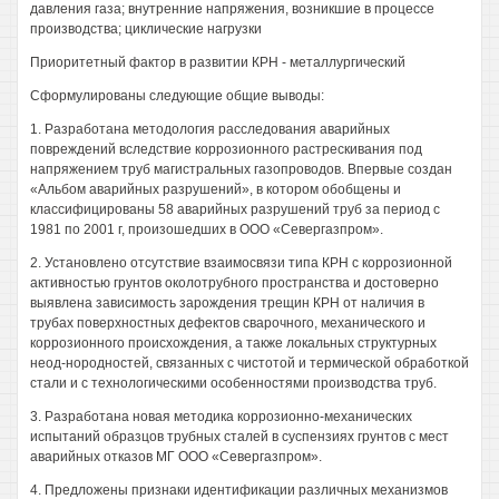
давления газа; внутренние напряжения, возникшие в процессе
производства; циклические нагрузки
Приоритетный фактор в развитии КРН - металлургический
Сформулированы следующие общие выводы:
1. Разработана методология расследования аварийных
повреждений вследствие коррозионного растрескивания под
напряжением труб магистральных газопроводов. Впервые создан
«Альбом аварийных разрушений», в котором обобщены и
классифицированы 58 аварийных разрушений труб за период с
1981 по 2001 г, произошедших в ООО «Севергазпром».
2. Установлено отсутствие взаимосвязи типа КРН с коррозионной
активностью грунтов околотрубного пространства и достоверно
выявлена зависимость зарождения трещин КРН от наличия в
трубах поверхностных дефектов сварочного, механического и
коррозионного происхождения, а также локальных структурных
неод-нородностей, связанных с чистотой и термической обработкой
стали и с технологическими особенностями производства труб.
3. Разработана новая методика коррозионно-механических
испытаний образцов трубных сталей в суспензиях грунтов с мест
аварийных отказов МГ ООО «Севергазпром».
4. Предложены признаки идентификации различных механизмов