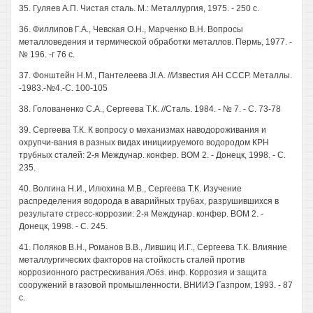
35. Гуляев А.П. Чистая сталь. М.: Металлургия, 1975. - 250 с.
36. Филлипов Г.А., Чевская О.Н., Марченко В.Н. Вопросы
металловедения и термической обработки металлов. Пермь, 1977. -
№ 196. -г 76 с.
37. Фонштейн Н.М., Пантелеева JI.A. //Известия АН СССР. Металлы.
-1983.-№4.-С. 100-105
38. Голованенко С.А., Сергеева Т.К. //Сталь. 1984. - № 7. - С. 73-78
39. Сергеева Т.К. К вопросу о механизмах наводороживания и
охрупчи-вания в разных видах инициируемого водородом КРН
трубных сталей: 2-я Междунар. конфер. ВОМ 2. - Донецк, 1998. - С.
235.
40. Волгина Н.И., Илюхина М.В., Сергеева Т.К. Изучение
распределения водорода в аварийных трубах, разрушившихся в
результате стресс-коррозии: 2-я Междунар. конфер. ВОМ 2. -
Донецк, 1998. - С. 245.
41. Поляков В.Н., Романов В.В., Лившиц И.Г., Сергеева Т.К. Влияние
металлургических факторов на стойкость сталей против
коррозионного растрескивания./Обз. инф. Коррозия и защита
сооружений в газовой промышленности. ВНИИЭ Газпром, 1993. - 87
с.