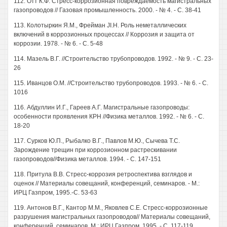
112. Отт К.Ф. Стресс-коррозионная повреждаемость магистральных
газопроводов // Газовая промышленность. 2000. - № 4. - С. 38-41
113. Колотыркин Я.М., Фрейман JI.H. Роль неметаллических
включений в коррозионных процессах // Коррозия и защита от
коррозии. 1978. - № 6. - С. 5-48
114. Мазель В.Г. //Строительство трубопроводов. 1992. - № 9. - С. 23-
26
115. Иванцов О.М. //Строительство трубопроводов. 1993. - № 6. - С.
1016
116. Абдуллин И.Г., Гареев А.Г. Магистральные газопроводы:
особенности проявления КРН //Физика металлов. 1992. - № 6. - С.
18-20
117. Сурков Ю.П., Рыбалко В.Г., Павлов М.Ю., Сычева Т.С.
Зарождение трещин при коррозионном растрескивании
газопроводов//Физика металлов. 1994. - С. 147-151
118. Притула В.В. Стресс-коррозия ретроспектива взглядов и
оценок // Материалы совещаний, конференций, семинаров. - М.:
ИРЦ Газпром, 1995.-С. 53-63
119. Антонов В.Г., Кантор М.М., Яковлев С.Е. Стресс-коррозионные
разрушения магистральных газопроводов// Материалы совещаний,
конференций, семинаров. М.: ИРЦ Газпром, 1995. - С. 117-119