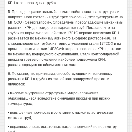
КРН в газопроводных трубах.
5. Проведен сравнительный анализ свойств, состава, структуры и
напряженного состояния труб трех поколений, эксплуатируемых на
МГ ООО «Севергазпром». Определены преобладающие механизмы
развития КРН для каждого из вариантов труб. Показано, что на
трубах из нормализованной стали 17Г1С первого поколения КРН
развивается по механизму активного анодного растворения. На
спиральношовных трубах из термоулучшенной стали 17Г2СФ и на
прямошовных из стали 14Г2САФ второго поколения КРН протекает
по механизму водородного охрупчивания. Стали контролируемой
прокатки третьего поколения наиболее подвержены КРН,
развивающемуся по обоим механизмам.
6. Показано, что причинами, способствующими интенсивному
развитию КРН в трубах из сталей контролируемой прокатки
являются:
• высокие внутренние структурные микронапряжения,
образовавшиеся вследствие окончания прокатки при низких
температурах;
• повышенная прочность в сочетании с низкой пластичностью
металла труб;
• неравномерность остаточных макронапряжений по периметру