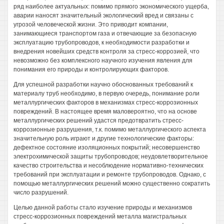
ряд наиболее актуальных: помимо прямого экономического ущерба,
аварии наносят значительный экологический вред и связаны с
угрозой человеческой жизни. Это приводит компании,
занимающиеся транспортом газа и отвечающие за безопасную
эксплуатацию трубопроводов, к необходимости разработки и
внедрения новейших средств контроля за стресс-коррозией, что
невозможно без комплексного научного изучения явления для
понимания его природы и контролирующих факторов.
Для успешной разработки научно обоснованных требований к
материалу труб необходимо, в первую очередь, понимание роли
металлургических факторов в механизмах стресс-коррозионных
повреждений. В настоящее время маловероятно, что на основе
металлургических решений удастся предотвратить стресс-
коррозионные разрушения, т.к. помимо металлургического аспекта
значительную роль играют и другие технологические факторы:
дефектное состояние изоляционных покрытий; несовершенство
электрохимической защиты трубопроводов; неудовлетворительное
качество строительства и несоблюдение нормативно-технических
требований при эксплуатации и ремонте трубопроводов. Однако, с
помощью металлургических решений можно существенно сократить
число разрушений.
Целью данной работы стало изучение природы и механизмов
стресс-коррозионных повреждений металла магистральных