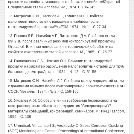
прокатки на свойства малоперлитной стали с ниобием/Ютрас. сб.
Специальные стали и сплавы. -М., 1974. С.136-145
12. Матросов Ю.И., Насибов А.Г., Голиков И.Н. Свойства
малоперлитных сталей с ванадием и ниобием после
контролируемой прокат-ки//МиТОМ. 1974. - № 1. - С.27-34
13. Попова Л.В., Насибов А.Г., Литвиненко Д.А. Свойства стали
09Г2НБ после различных режимов контролируемой прокатки//
Отрас. сб. Влияние легирования и термической обработки на
свойства качественных сталей и сплавов. М., 1985. - С. 75-77
14. Голованенко С.А., Чевская О.Н. Влияние контролируемой
прокатки на характер разрушения малоперлитных сталей для труб
большого диаметра/Деталь. 1984. - № 12. - С. 51-56
15. Матросов Ю.И., Насибов А.Г. Свойства малоуглеродистой стали
с добавками ванадия после контролируемой прокатки//Известия АН
СССР. Металлы. 1974. - № 2. - С. 159-166
16. Яковлев А .Я. Об обеспечении требований безопасности на
газотранспортных объектах предприятия "Севергазпром'У/
Материалы совещаний, конференций, семинаров. М.: ИРЦ Газпром,
1999. - С. 136
17. Urendicek М., Lambert S., Vosikovsky О. Stress Corrosion Cracking
(SCC) Monitoring and Control. Proceedings of International Conference,