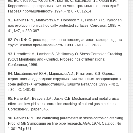
90. Болотов А.С., Розов В.Н., Коатес К., Васильев Г.Г., Клейн В.Н.
Коррозионное растрескивание на магистральных газопроводах//
Газовая промышленность. 1994. - № 6. - С. 12-14
91. Parkins R.N., Markworth A.Y., Holbrook Y.H., Fessler R.R. Hydrogen
gas evolution from cathodically protected surfaces. Corrosion, 1985, v.
41, №7, p. 389-397
92. Отт К.Ф. Стресс-коррозионная повреждаемость газопроводных
труб// Газовая промышленность. 1993. - № 1. - С. 20-22
93. Urendicek М., Lambert S., Vosikovsky О. Stress Corrosion Cracking
(SCC) Monitoring and • Control. Proceedings of International
Conference, 1996.
94. Михайловский Ю.Н., Маршаков А.И., Игнатенко В.Э. Оценка
вероятности водородного охрупчивания стальных газопроводов в
зоне действия катодных станций// Защита металлов. 1999. - № 2,
т.36. - С. 140145
95. Harie В.А., Beavers J.A., Jaske С.Е. Mechanical and metallurgical
effects on low-pH stress corrosion cracking of natural gas pipelines.
Corrosion-95, paper 646.
96. Parkins R.N. The controlling parameters in stress corrosion cracking.
Proc. of 5th Symposium on line pipe research, AGA, 1974, Catalog, No
1.301 74,p.U-l.