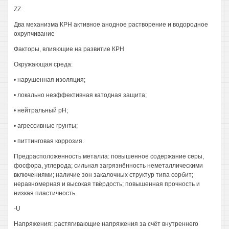
ZZ
Два механизма КРН активное анодное растворение и водородное
охрупчивание
Факторы, влияющие на развитие КРН
Окружающая среда:
• нарушенная изоляция;
• локально неэффективная катодная защита;
• нейтральный рН;
• агрессивные грунты;
• питтинговая коррозия.
Предрасположенность металла: повышенное содержание серы,
фосфора, углерода; сильная загрязнённость неметаллическими
включениями; наличие зон закалочных структур типа сорбит;
неравномерная и высокая твёрдость; повышенная прочность и
низкая пластичность.
-U
Напряжения: растягивающие напряжения за счёт внутреннего