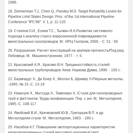
1996.
18. Zimmerman T.J., Chen Q., Pandey M.D. Target Reliability Levels for
Pipeline Limit States Design. Proc. of the 1st international Pipeline
Conference "IPC'96". V. 1, p. 11-120
19. Стеклов О.И., Есиев T.C., Тычкин И.А.Развитие системного
подхода к анализу стресс-коррозионной повреждаемости
магистральных газопроводов. М.: ИРЦ Газпром, 2000. - С. 51 - 56
20. Разрушение: Расчет конструкций на хрупкую прочность/Под ред.
Либовица. М.: Машиностроение, 1977. - т. 5.
21. Красовский А.Я., Красико В.Н. Трещиностойкость сталей
магистральных трубопроводов. Киев: Наукова Думка, 1990. - 150 с.
22. Баумгардт X., Де Боер X., Мосген Б, Шривер У.//Черные металлы.
-1985.-№ 15.-С. 13-19
23. Накасуги X., Матсуда X., Тамехиро X. /Стали для газопроводных
труб и фиттингов: Труды конференции. Пер. с анг. М.: Металлургия,
1985.-С. 108-117
24. Явойский В.И., Крячковский Ю.В., Григорьев В.П. и др.
Металлургия стали. М.: Металлургия, 1983. - 180 с.
25. Насибов А.Г. Повышение эксплуатационных характеристик
низколегированных сталей массового производства//