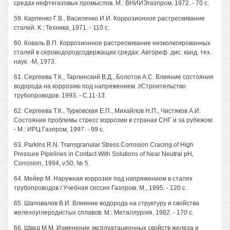
средах нефтегазовых промыслов. М.: ВНИИЭгазпром, 1972. - 70 с.
59. Карпенко Г.В., Василенко И.И. Коррозионное растрескивание
сталей. К.: Техника, 1971. - 110 с.
60. Коваль В.П. Коррозионное растрескивание низколегированных
сталей в сероводородсодержащих средах: Автореф. дис. канд. тех.
наук. -М, 1973.
61. Сергеева Т.К., Тарлинский В.Д., Болотов А.С. Влияние состояния
водорода на коррозию под напряжением. //Строительство
трубопроводов. 1993. - С.11-13
62. Сергеева Т.К., Турковская Е.П., Михайлов Н.П., Чистяков А.И.
Состояние проблемы стресс коррозии в странах СНГ и за рубежом.
- М.: ИРЦ Газпром, 1997. - 99 с.
63. Parkins R.N. Transgranular Stress Corrosion Cracing of High
Pressure Pipelines in Contact With Solutions of Near Neutral pH,
Corrosion, 1994, v.50, № 5.
64. Мейер M. Наружная коррозия под напряжением в сталях
трубопроводов / Учебная сессия Газпром. М., 1995. - 120 с.
65. Шаповалов В.И. Влияние водорода на структуру и свойства
железоуглеродистых сплавов. М.: Металлургия, 1982. - 170 с.
66. Швед М.М. Изменение эксплуатационных свойств железа и