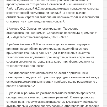
машин, с учетом их технологической унификации на этапах
проектирования. Это работы Новиковой М.В. и Балашевой Ю.В.
Работа Григорьевой Н.С. посвящена методам повышения качества
конструкторской документации изделий на основе выбора
оптимальной стратегии выполнения нормоконтроля в зависимости
от конкретных производственных условий.
1 Амиров Ю.Д. Основы конструирования: Творчество -
стандартизация - экономика: Справочное пособие /Ю.Д. Амиров // -
М,: «Издательство стандартов», 1991. - 392 с.
В работе Кахутина П.В. показана модель системы поддержки
принятия решений при проектировании изделий на основе
применения хранилищ данных с целью повышения качества
технологической подготовки производства, а также сокращения
сроков и снижения материальных затрат при формировании их
технологических процессов.
Проектирование технологической оснастки с применением
стандартов предприятий с учетом структуры и взаимосвязей между
основными деталями конструкции наиболее полно рассмотрено в
работе Краснова A.A.
В указанных работах не учитывалась многосвязность процессов,
определяющих качество проектных решений. К этим процессам
относят практическую стандартизацию, включающую унификацию,
функционально-узловое проектирование, агрегирование деталей и