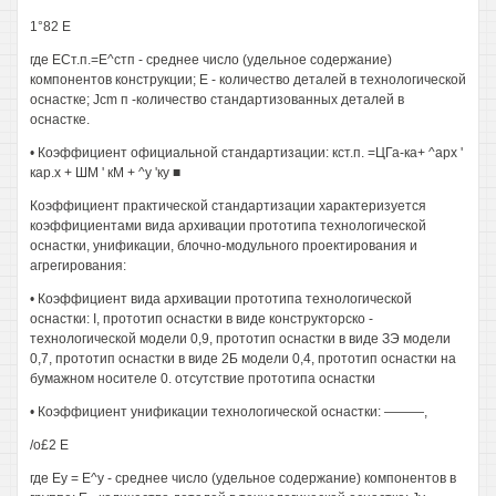
1°82 Е
где ЕСт.п.=Е^стп - среднее число (удельное содержание)
компонентов конструкции; Е - количество деталей в технологической
оснастке; Jcm п -количество стандартизованных деталей в
оснастке.
• Коэффициент официальной стандартизации: кст.п. =ЦГа-ка+ ^арх '
кар.х + ШМ ' кМ + ^у 'ку ■
Коэффициент практической стандартизации характеризуется
коэффициентами вида архивации прототипа технологической
оснастки, унификации, блочно-модульного проектирования и
агрегирования:
• Коэффициент вида архивации прототипа технологической
оснастки: I, прототип оснастки в виде конструкторско -
технологической модели 0,9, прототип оснастки в виде ЗЭ модели
0,7, прототип оснастки в виде 2Б модели 0,4, прототип оснастки на
бумажном носителе 0. отсутствие прототипа оснастки
• Коэффициент унификации технологической оснастки: ———,
/о£2 Е
где Еу = Е^у - среднее число (удельное содержание) компонентов в