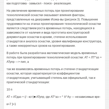
как подготовка - замысел - поиск - реализация.
На увеличение временных потерь при проектировании
технологической оснастки оказывают влияния факторы,
представленные на диаграмме Исика-вы (рисунок 3). Повышение
трудоемкости на этапах проектирования технологической оснастки
является следствием роста временных потерь, находящихся в
зависимости от наличия и вида прототипа конструкторской
документации оснастки в архиве, степени использования
стандартов и аналога оснастки, уровня квалификации конструктора,
а также некорректных сроков на проектирование.
В работе была разработана математическая модель временных
потерь при проектировании технологической оснастки: АТ = ЛТ^аз +
АТупр —> пип, а
так же взаимосвязь временных потерь и степени стандартизации
оснастки, которая характеризуется коэффициентом
стандартизации, учитывающий степень как официальной, так и
практической стандартизации:
10 п
АТ = АТдаз + (/ - кст)■ АТупр, где АТ^аз = ^ Х^Ау — независимые вре-
к=7 ]=1