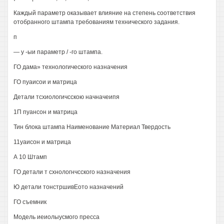
Каждый параметр оказывает влияние на степень соответствия
отобранного штампа требованиям технического задания.
п
— у -ыи параметр / -го штампа.
ГО дама» технологического назначения
ГО пуаисои и матрица
Детали тсхиологичсскою начначеипя
1П пуансон и матрица
Тин блока штампа Наименование Материал Твердость
11уаисон и матрица
А 10 Штамп
ГО детали т схнологнчсского назначения
Ю детали тонстршивЕото назначений
ГО съемник
Модель иеиолыусмого пресса