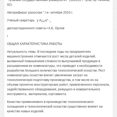
"Тульский государственный университет" (300012 г. Тула, пр. Ленина,
92).
Автореферат разослан " /-е- октября 2010 г.
Учёный секретарь . у А¿¿х/' -_
диссертационного совета • А.Б. Орлов
/
ОБЩАЯ ХАРАКТЕРИСТИКА РАБОТЫ
Актуальность темы. В последние годы на предприятиях
машиностроения отмечается рост числа деталей изделий,
вызванный повышением сложности выпускаемой продукции и
расширением ее номенклатуры, что приводит к необходимости
разработки большего количества технологической оснастки. Рост
номенклатуры оснастки влечет увеличение затрат на
технологическую подготовку производства, в том числе из-за
объема проектно-конструкторских работ, привлеченного персонала,
задействованного оборудования, режущего и измерительного
инструмента, .материалов, сортамента.
Качество применяемого в производстве технологического
оснащения и технологической оснастки существенно влияет на
качество новых изделий.