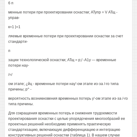
6 п
менные потери при проектировании оснастки; АТупр = V АТщ -
управ-
к=1 }=1
ляемые временные потери при проектировании оснастки за счет
стандарти-
п
зации технологической оснастки; АТщ = р;/ -А1у — временные
потери нау-
/=/
ом этапе; ¿йц - временные потери нау'-ом этапе из-за /-го типа
причины; р^ -
вероятность возникновения временных потерь у'-ом этапе из-за /-го
типа причины.
Для сокращения временных потерь и снижения трудоемкости
проектирования оснастки с целью упорядочения многообразий ее
проектных решений необходимо применять практическую
стандартизацию, включающую дифференциацию и интеграцию
конструктивных решений оснастки (таблица 1). В нашем случае