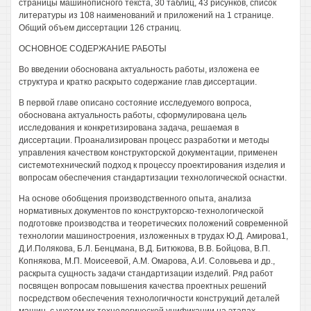
страницы машинописного текста, 30 таблиц, 43 рисунков, список
литературы из 108 наименований и приложений на 1 странице.
Общий объем диссертации 126 страниц.
ОСНОВНОЕ СОДЕРЖАНИЕ РАБОТЫ
Во введении обоснована актуальность работы, изложена ее
структура и кратко раскрыто содержание глав диссертации.
В первой главе описано состояние исследуемого вопроса,
обоснована актуальность работы, сформулирована цель
исследования и конкретизирована задача, решаемая в
диссертации. Проанализирован процесс разработки и методы
управления качеством конструкторской документации, применен
системотехнический подход к процессу проектирования изделия и
вопросам обеспечения стандартизации технологической оснастки.
На основе обобщения производственного опыта, анализа
нормативных документов по конструкторско-технологической
подготовке производства и теоретических положений современной
технологии машиностроения, изложенных в трудах Ю.Д. Амирова1,
Д.И.Полякова, Б.Л. Бенцмана, В.Д. Битюкова, В.В. Бойцова, В.П.
Копнякова, М.П. Моисеевой, A.M. Омарова, А.И. Соловьева и др.,
раскрыта сущность задачи стандартизации изделий. Ряд работ
посвящен вопросам повышения качества проектных решений
посредством обеспечения технологичности конструкций деталей