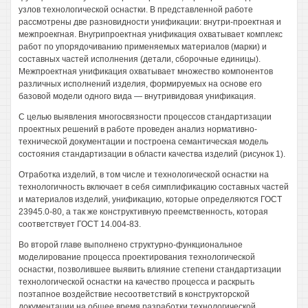
узлов технологической оснастки. В представленной работе
рассмотрены две разновидности унификации: внутри-проектная и
межпроекгная. Внугрипроектная унификация охватывает комплекс
работ по упорядочиванию применяемых материалов (марки) и
составных частей исполнения (детали, сборочные единицы).
Межпроектная унификация охватывает множество компонентов
различных исполнений изделия, формируемых на основе его
базовой модели одного вида — внутривидовая унификация.
С целью выявления многосвязности процессов стандартизации
проектных решений в работе проведен анализ нормативно-
технической документации и построена семантическая модель
состояния стандартизации в области качества изделий (рисунок 1).
Отработка изделий, в том числе и технологической оснастки на
технологичность включает в себя симплификацию составных частей
и материалов изделий, унификацию, которые определяются ГОСТ
23945.0-80, а так же конструктивную преемственность, которая
соответствует ГОСТ 14.004-83.
Во второй главе выполнено структурно-функциональное
моделирование процесса проектирования технологической
оснастки, позволившее выявить влияние степени стандартизации
технологической оснастки на качество процесса и раскрыть
поэтапное воздействие несоответствий в конструкторской
документации на общее время разработки технологической