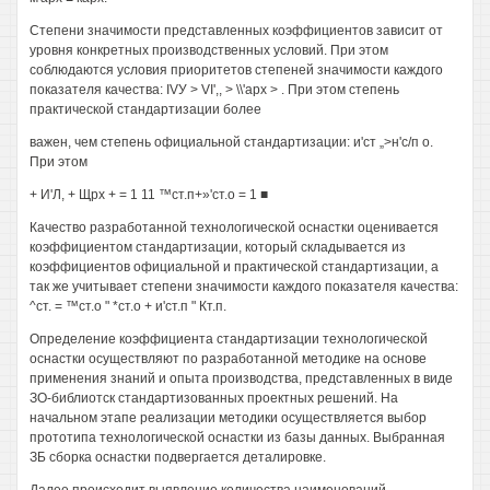
Степени значимости представленных коэффициентов зависит от
уровня конкретных производственных условий. При этом
соблюдаются условия приоритетов степеней значимости каждого
показателя качества: IVУ > VI',, > \\'арх > . При этом степень
практической стандартизации более
важен, чем степень официальной стандартизации: и'ст „>н'с/п о.
При этом
+ И'Л, + Щрх + = 1 11 ™ст.п+»'ст.о = 1 ■
Качество разработанной технологической оснастки оценивается
коэффициентом стандартизации, который складывается из
коэффициентов официальной и практической стандартизации, а
так же учитывает степени значимости каждого показателя качества:
^ст. = ™ст.о " *ст.о + и'ст.п " Кт.п.
Определение коэффициента стандартизации технологической
оснастки осуществляют по разработанной методике на основе
применения знаний и опыта производства, представленных в виде
ЗО-библиотск стандартизованных проектных решений. На
начальном этапе реализации методики осуществляется выбор
прототипа технологической оснастки из базы данных. Выбранная
ЗБ сборка оснастки подвергается деталировке.