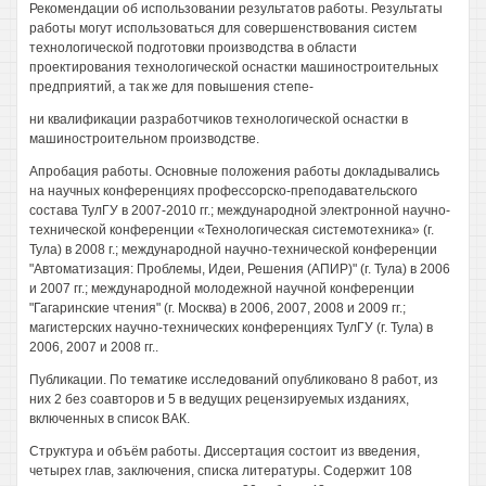
Рекомендации об использовании результатов работы. Результаты
работы могут использоваться для совершенствования систем
технологической подготовки производства в области
проектирования технологической оснастки машиностроительных
предприятий, а так же для повышения степе-
ни квалификации разработчиков технологической оснастки в
машиностроительном производстве.
Апробация работы. Основные положения работы докладывались
на научных конференциях профессорско-преподавательского
состава ТулГУ в 2007-2010 гг.; международной электронной научно-
технической конференции «Технологическая системотехника» (г.
Тула) в 2008 г.; международной научно-технической конференции
"Автоматизация: Проблемы, Идеи, Решения (АПИР)" (г. Тула) в 2006
и 2007 гг.; международной молодежной научной конференции
"Гагаринские чтения" (г. Москва) в 2006, 2007, 2008 и 2009 гг.;
магистерских научно-технических конференциях ТулГУ (г. Тула) в
2006, 2007 и 2008 гг..
Публикации. По тематике исследований опубликовано 8 работ, из
них 2 без соавторов и 5 в ведущих рецензируемых изданиях,
включенных в список ВАК.
Структура и объём работы. Диссертация состоит из введения,
четырех глав, заключения, списка литературы. Содержит 108