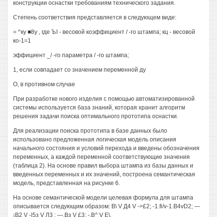
конструкции оснастки требованиям технического задания.
Степень соответствия представляется в следующем виде:
= ^ку ■8у , где ЪI - весовой коэффициент / -го штампа; кц - весовой
ко-1=1
эффициент _/ -го параметра / -го штампа;
1, если совпадает со значением переменной ду
О, в противном случае
При разработке нового изделия с помощью автоматизированной
системы используется база знаний, которая хранит алгоритм
решения задачи поиска оптимального прототипа оснастки.
Для реализации поиска прототипа в базе данных было
использовано предложенная логическая модель описания
начального состояния и условий перехода и введены обозначения
переменных, а каждой переменной соответствующие значения
(таблица 2). На основе правил выбора штампа из базы данных и
введенных переменных и их значений, построена семантическая
модель, представленная на рисунке 6.
На основе семантической модели целевая формула для штампа
описывается следующим образом: В\ V Д4 V ->£2; -1.fi/v-1.B4vD2; —
¡В2 V -|5з V Л3 ; —,Вз V £3; -.В^ V Е\.