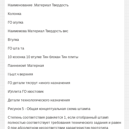
Наименование .Материал Твердость
Колонка
ГО агулка
Наимемова Материал Твердость вис
Втулка
ГО шта та
10 козонка 10 втулке Тин блокан Тин плиты
Паннеиомт Матерная
I Ьшт.ч верхняя
ГО детали тясгрут «иного назначения
И)плита ГО хвостовик
Детали технологического назначения
Рисунок 5 - Общая концептуальная схема штампа
Степень соответствия равняется 1, если отобранный штамп
полностью соответствует требования технического задания и равен
0 при абсолютном несоответствии характеристик прототипа