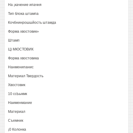
На ¡качение ипачня
Тип блока штампа
Кочбнинрошшйость штамда
Форма хвостовик»
Штамп
Ц) МЮСТОВИК
Форма хвостовика
Нанменипанис
Материал Твердость
Хвостовик
10 ссЬыкмк
Наименмание
Материал
Съемник
¡0 Колонка