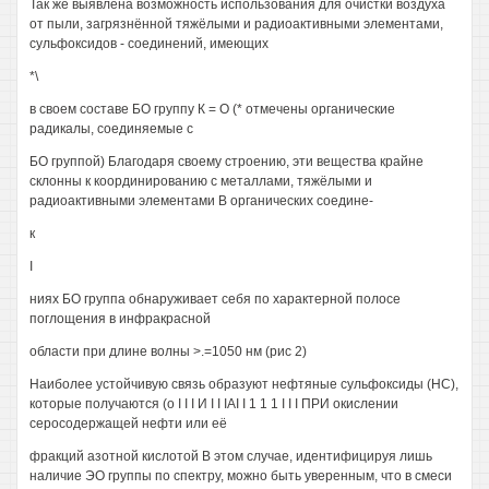
Так же выявлена возможность использования для очистки воздуха
от пыли, загрязнённой тяжёлыми и радиоактивными элементами,
сульфоксидов - соединений, имеющих
*\
в своем составе БО группу К = О (* отмечены органические
радикалы, соединяемые с
БО группой) Благодаря своему строению, эти вещества крайне
склонны к координированию с металлами, тяжёлыми и
радиоактивными элементами В органических соедине-
к
I
ниях БО группа обнаруживает себя по характерной полосе
поглощения в инфракрасной
области при длине волны >.=1050 нм (рис 2)
Наиболее устойчивую связь образуют нефтяные сульфоксиды (НС),
которые получаются (о I I I И I I IАI I 1 1 1 I I I ПРИ окислении
серосодержащей нефти или её
фракций азотной кислотой В этом случае, идентифицируя лишь
наличие ЭО группы по спектру, можно быть уверенным, что в смеси