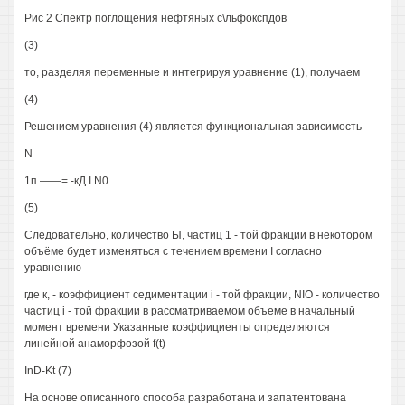
Рис 2 Спектр поглощения нефтяных с\льфокспдов
(3)
то, разделяя переменные и интегрируя уравнение (1), получаем
(4)
Решением уравнения (4) является функциональная зависимость
N
1п ——= -кД I N0
(5)
Следовательно, количество Ы, частиц 1 - той фракции в некотором
объёме будет изменяться с течением времени I согласно
уравнению
где к, - коэффициент седиментации i - той фракции, NIO - количество
частиц i - той фракции в рассматриваемом объеме в начальный
момент времени Указанные коэффициенты определяются
линейной анаморфозой f(t)
InD-Kt (7)
На основе описанного способа разработана и запатентована