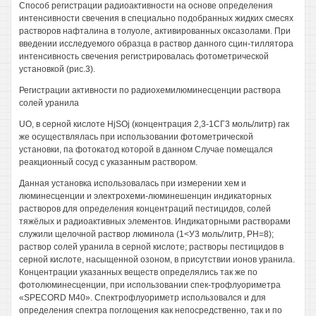
Способ регистрации радиоактивности на основе определения
интенсивности свечения в специально подобранных жидких смесях
растворов нафталина в толуоле, активированных оксазолами. При
введении исследуемого образца в раствор данного сцин-тиллятора
интенсивность свечения регистрировалась фотометрической
установкой (рис.3).
Регистрации активности по радиохемилюминесценции раствора
солей уранила
UO, в серной кислоте HjSOj (концентрация 2,3-1СГ3 моль/литр) гак
же осуществлялась при использовании фотометрической
установки, па фотокатод которой в данном Случае помещался
реакционный сосуд с указанным раствором.
Данная установка использовалась при измерении хем и
люминесценции и электрохеми-люминешенцин индикаторных
растворов для определения концентраций пестицидов, солей
тяжёлых и радиоактивных элементов. Индикаторными растворами
служили щелочной раствор люминола (1<У3 моль/литр, РН=8);
раствор солей уранила в серной кислоте; растворы пестицидов в
серной кислоте, насыщенной озоном, в присутствии ионов уранила.
Концентрации указанных веществ определялись так же по
фотолюминесценции, при использовании спек-трофлуориметра
«SPECORD М40». Спектрофлуориметр использовался и для
определения спектра поглощения как непосредственно, так и по