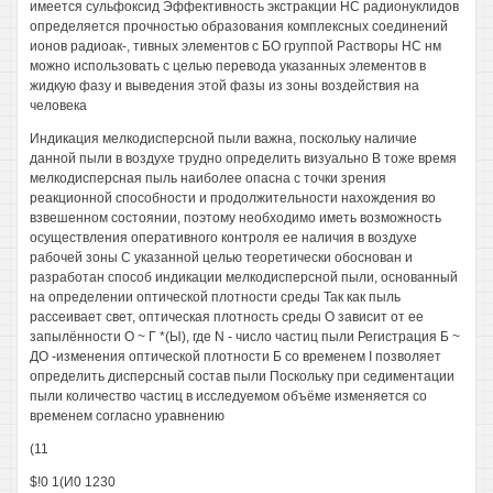
имеется сульфоксид Эффективность экстракции НС радионуклидов
определяется прочностью образования комплексных соединений
ионов радиоак-, тивных элементов с БО группой Растворы НС нм
можно использовать с целью перевода указанных элементов в
жидкую фазу и выведения этой фазы из зоны воздействия на
человека
Индикация мелкодисперсной пыли важна, поскольку наличие
данной пыли в воздухе трудно определить визуально В тоже время
мелкодисперсная пыль наиболее опасна с точки зрения
реакционной способности и продолжительности нахождения во
взвешенном состоянии, поэтому необходимо иметь возможность
осуществления оперативного контроля ее наличия в воздухе
рабочей зоны С указанной целью теоретически обоснован и
разработан способ индикации мелкодисперсной пыли, основанный
на определении оптической плотности среды Так как пыль
рассеивает свет, оптическая плотность среды О зависит от ее
запылённости О ~ Г *(Ы), где N - число частиц пыли Регистрация Б ~
ДО -изменения оптической плотности Б со временем I позволяет
определить дисперсный состав пыли Поскольку при седиментации
пыли количество частиц в исследуемом объёме изменяется со
временем согласно уравнению
(11
$!0 1(И0 1230