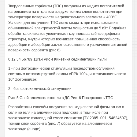
Твердопенные сорбенты (ТПС) получены из жидких поглотителей
нагреванием на открытом воздухе тонких слоев поглотителя при
температуре поверхности нагревательного элемента « 400°С
Условия для получения ТПС легко создать при использовании
обыкновенной электрической плиты мощностью до 5 кВт Подобная
обработка силикатов увеличивает крупномасштабные дефекты
структуры, внутри которых возникает повышенная способность
адсорбции и абсорбции засчет естественного увеличения активной
поверхности сорбента (рис 6)
0 12 34 56789 11ган Рис 4 Кинетика седиментации пыли
1 - при фотохимической стимуляции посредством облучения
световым потоком ртутной лампы «ПРК 100», интенсивность света
10" фотонов/сек,
2 - без фотохимической стимуляции
Рис. 5 Слой алюмоселикогеля в ДС Рис. 6 Поверхность ТПС
Разработаны способы получения тонкодисперсной фазы ал юм о
сел и ко геля на алюминиевой подложке, в том числе при
электролизе коллоидной смеси силикатов {ТУ 2385 -001- 54824507),
тонкий слой сорбента (рис. 7) образуется на алюминиевом
электроде (аноде).