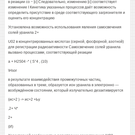
в реакции со ~ [с] Следовательно, изменению [с] соответствует
изменение I Кинетика указанных процессов даёт возможность
определить присутствие в среде соответствующего загрязнителя и
оценить его концентрацию
Установлена возможность использования явления самосвечения
солей уранила 2+
U02 в концентрированных кислотах (серной, фосфорной, азотной)
для регистрации радиоактивности Самосвечение солей уранила
вызвано процессами, соответствующей реакции
а + H2S04 -* ( S°4 , (10)
\Hsor
в результате взаимодействия промежуточных частиц,
образованных в треке, образуется ион уранила в электронно —
возбуждённом состоянии, который излучательно дезактивируется
(ис>2 ) -> ис>2 +Ьу
,2+ Ч*
2+
(И)