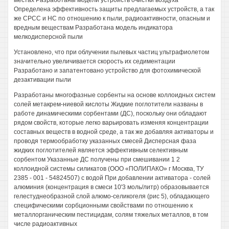
местах Разработаны модели устройств очистки воздуха
Определена эффективность защиты предлагаемых устройств, а так
же СРСС и НС по отношению к пыли, радиоактивности, опасным и
вредным веществам Разработана модель индикатора
мелкодисперсной пыли
Установлено, что при облучении пылевых частиц ультрафиолетом
значительно увеличивается скорость их седиментации
Разработано и запатентовано устройство для фотохимической
дезактивации пыли
Разработаны многофазные сорбенты на основе коллоидных систем
солей метакрем-ниевой кислоты Жидкие поглотители названы в
работе динамическими сорбентами (ДС), поскольку они обладают
рядом свойств, которые легко варьировать изменяя концентрации
составных веществ в водной среде, а так же добавляя активаторы и
проводя термообработку указанных смесей Дисперсная фаза
жидких поглотителей является эффективным селективным
сорбентом Указанные ДС получены при смешивании 1 2
коллоидной системы силикатов (ООО «ПОЛИПАКО» г Москва, ТУ
2385 - 001 - 54824507) с водой При добавлении активатора - солей
алюминия (концентрация в смеси 10'3 моль/литр) образовывается
гелестуднеобразной слой алюмо-селикогеля (рис 5), обладающего
специфическими сорбционными свойствами по отношению к
металлорганическим пестицидам, солям тяжелых металлов, в том
числе радиоактивных