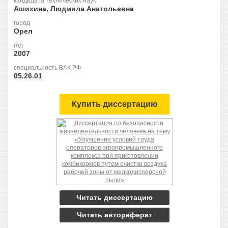
кандидата технических наук
Ашихина, Людмила Анатольевна
город
Орел
год
2007
специальность ВАК РФ
05.26.01
Купить диссертацию
Читать диссертацию
Читать автореферат