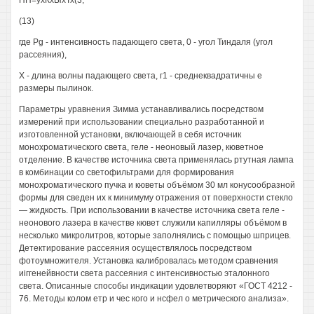
ПН=ухКхЫхТх(3,
(13)
где Pg - интенсивность падающего света, 0 - угол Тиндаля (угол
рассеяния),
X - длина волны падающего света, г1 - среднеквадратичны е
размеры пылинок.
Параметры уравнения Зимма устанавливались посредством
измерений при использовании специально разработанной и
изготовленной установки, включающей в себя источник
монохроматического света, геле - неоновый лазер, кюветное
отделение. В качестве источника света применялась ртутная лампа
в комбинации со светофильтрами для формирования
монохроматического пучка и кюветы объёмом 30 мл конусообразной
формы для сведен их к минимуму отражения от поверхности стекло
— жидкость. При использовании в качестве источника света геле -
неонового лазера в качестве кювет служили капилляры объёмом в
несколько микролитров, которые заполнялись с помощью шприцев.
Детектирование рассеяния осуществлялось посредством
фотоумножителя. Установка калибровалась методом сравнения
иiггенейвности света рассеяния с интенсивностью эталонного
света. Описанные способы индикации удовлетворяют «ГОСТ 4212 -
76. Методы колом етр и чес кого и нсфел о метрического анализа».