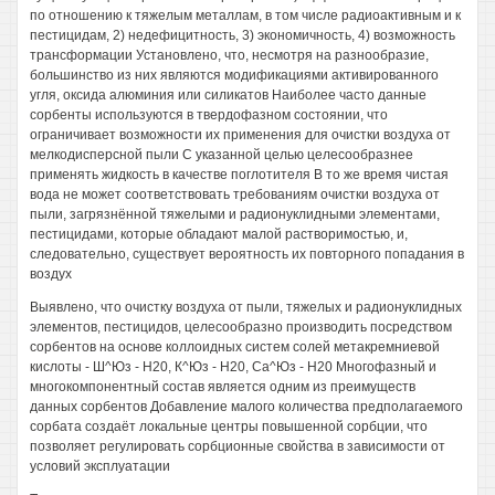
по отношению к тяжелым металлам, в том числе радиоактивным и к
пестицидам, 2) недефицитность, 3) экономичность, 4) возможность
трансформации Установлено, что, несмотря на разнообразие,
большинство из них являются модификациями активированного
угля, оксида алюминия или силикатов Наиболее часто данные
сорбенты используются в твердофазном состоянии, что
ограничивает возможности их применения для очистки воздуха от
мелкодисперсной пыли С указанной целью целесообразнее
применять жидкость в качестве поглотителя В то же время чистая
вода не может соответствовать требованиям очистки воздуха от
пыли, загрязнённой тяжелыми и радионуклидными элементами,
пестицидами, которые обладают малой растворимостью, и,
следовательно, существует вероятность их повторного попадания в
воздух
Выявлено, что очистку воздуха от пыли, тяжелых и радионуклидных
элементов, пестицидов, целесообразно производить посредством
сорбентов на основе коллоидных систем солей метакремниевой
кислоты - Ш^Юз - Н20, К^Юз - Н20, Са^Юз - Н20 Многофазный и
многокомпонентный состав является одним из преимуществ
данных сорбентов Добавление малого количества предполагаемого
сорбата создаёт локальные центры повышенной сорбции, что
позволяет регулировать сорбционные свойства в зависимости от
условий эксплуатации