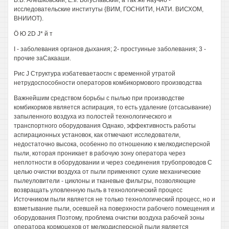
В.В. Алешковский, E.Ii. Богуславский, а так же научно -
исследовательские институты {ВИМ, ГОСНИТИ, НАТИ. ВИСХОМ,
ВНИИОТ).
Ö Ю 2D J* й т
I - заболевания органов дыхания; 2- простуиные заболевания; 3 -
прочие заСакааши.
Рис J Структура иэбатеваетаосгн с временной утратой
нетрудоспособности операторов комбикормового производства
Важнейшим средством борьбы с пылью при производстве
комбикормов является аспирация, то есть удаление (отсасывание)
запыленного воздуха из полостей технологического и
транспортного оборудования Однако, эффективность работы
аспирационных установок, как отмечают исследователи,
недостаточно высока, особенно по отношению к мелкодисперсной
пыли, которая проникает в рабочую зону оператора через
неплотности в оборудовании и через соединения трубопроводов С
целью очистки воздуха от пыли применяют сухие механические
пылеуловители - циклоны и тканевые фильтры, позволяющие
возвращать уловленную пыль в технологический процесс
Источником пыли является не только технологический процесс, но и
взметывание пыли, осевшей на поверхности рабочего помещения и
оборудования Поэтому, проблема очистки воздуха рабочей зоны
оператора кормоцехов от мелкодисперсной пыли является