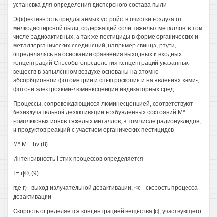
установка для определения дисперсного состава пыли
Эффективность предлагаемых устройств очистки воздуха от
мелкодисперсной пыли, содержащей соли тяжелых металлов, в том
числе радиоактивных, а так же пестициды в форме органических и
металлорганических соединений, например свинца, ртути,
определялась на основании сравнения выходных и входных
концентраций Способы определения концентраций указанных
веществ в запыленном воздухе основаны на атомно -
абсорбционной фотометрии и спектроскопии и на явлениях хеми-,
фото- и электрохеми-люминесценции индикаторных сред
Процессы, сопровождающиеся люминесценцией, соответствуют
безизлучательной дезактивации возбужденных состояний М*
комплексных ионов тяжёлых металлов, в том числе радионуклидов,
и продуктов реакций с участием органических пестицидов
М* М + hv (8)
Интенсивность I этих процессов определяется
I = г|®, (9)
где г) - выход излучательной дезактивации, <о - скорость процесса
дезактивации
Скорость определяется концентрацией вещества [с], участвующего