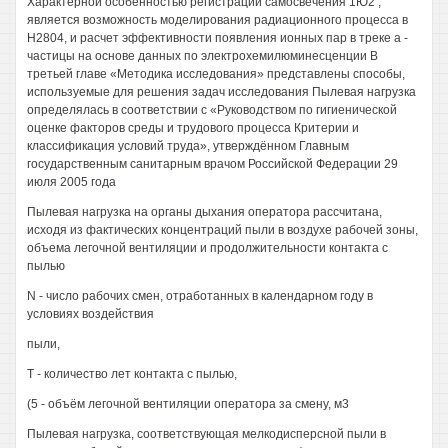
Характерной особенностью регистрации самосвечения 1Ю2 ,
является возможность моделирования радиационного процесса в
Н2804, и расчет эффективности появления ионных пар в треке а -
частицы на основе данных по электрохемилюминесценции В
третьей главе «Методика исследования» представлены способы,
используемые для решения задач исследования Пылевая нагрузка
определялась в соответствии с «Руководством по гигиенической
оценке факторов среды и трудового процесса Критерии и
классификация условий труда», утверждённом Главным
государственным санитарным врачом Российской Федерации 29
июля 2005 года
Пылевая нагрузка на органы дыхания оператора рассчитана,
исходя из фактических концентраций пыли в воздухе рабочей зоны,
объема легочной вентиляции и продолжительности контакта с
пылью
N - число рабочих смен, отработанных в календарном году в
условиях воздействия
пыли,
Т - количество лет контакта с пылью,
(5 - объём легочной вентиляции оператора за смену, м3
Пылевая нагрузка, соответствующая мелкодисперсной пыли в