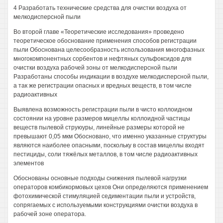
4 Разработать технические средства для очистки воздуха от
мелкодисперсной пыли
Во второй главе «Теоретические исследования» проведено
теоретическое обоснование применения способов регистрации
пыли Обоснована целесообразность использования многофазных
многокомпонентных сорбентов и нефтяных сульфоксидов для
очистки воздуха рабочей зоны от мелкодисперсной пыли
Разработаны способы индикации в воздухе мелкодисперсной пыли,
а так же регистрации опасных и вредных веществ, в том числе
радиоактивных
Выявлена возможность регистрации пыли в чисто коллоидном
состоянии на уровне размеров мицеллы коллоидной частицы
веществ пылевой струюуры, линейные размеры которой не
превышают 0,05 мкм Обосновано, что именно указанные структуры
являются наиболее опасными, поскольку в состав мицеллы входят
пестициды, соли тяжёлых металлов, в том числе радиоактивных
элементов
Обоснованы основные подходы снижения пылевой нагрузки
операторов комбикормовых цехов Они определяются применением
фотохимической стимуляцией седиментации пыли и устройств,
сопрягаемых с используемыми конструкциями очистки воздуха в
рабочей зоне оператора.