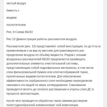
чистый воздух
ёмкость с
жидким
поглотителем
Рис, 9 Схема КБОО
Рис 10 Демонстрация работы рассекателя воздуха
Рассекатели (рис. 10) представляют собой конструкции, по до б ну ю
применяемым п ак вар иу мистике для равномерного рас
пределения воздуха по объёму жидкости. Рядом с зонами
воздушных рассекателей КБОО предлагается размещать
дополнительные элементы очистительной системы,
представляющие собой гидрофильные материалы, в том числе
слои фильтровальной бумаги или хлопчатобумажной ткани,
пропитанные жидким поглотителем. Для обеспечения
эффективности сорбционного слоя необходимо периодически
смачивать его водой по мере затвердевания. Смачивание
проводится вплоть до полного растворения и утраты слоя ДС в
процессе эксплуатации,
после чего проводится обработка ткани свежим раствором
гелестуднеобразной алюмосиликат ной композиции.