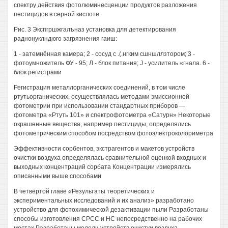
спектру действия фотолюминесценции продуктов разложения
пестицидов в серной кислоте.
Рис. 3 Экспгршжгалъназ установка для детектирования
раднонуклндюго загрязнения гаиш:
1 - затемнённая камера; 2 - сосуд с .(.нгким сшншллзтором; 3 -
фотоумножитель ФУ - 95; Л - блок питания; J - усилитель «гнала. 6 -
блок регистрами
Регистрация металлорганических соединений, в том числе
ртутьорганических, осуществлялась методами эмиссионной
фотометрии при использовании стандартных приборов —
фотометра «Ртуть 101» и спектрофотометра «Сатурн» Некоторые
окрашенные вещества, например пестициды, определялись
фотометрическим способом посредством фотоэлектроколориметра
Эффективности сорбентов, экстрагентов и макетов устройств
очистки воздуха определялась сравнительной оценкой входных и
выходных концентраций сорбата Концентрации измерялись
описанными выше способами
В четвёртой главе «Результаты теоретических и
экспериментальных исследований и их анализ» разработано
устройство для фотохимической дезактивации пыли Разработаны
способы изготовления СРСС и НС непосредственно на рабочих