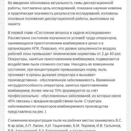
Во введении обоснована актуальность темы диссертационной
работы, поставлена цель исследований, показана научная новизна
и практическая значимость результатов исследований, изложены
основные положения диссертационной работы, выносимые на
зашиту.
В первой главе «Состояние вопроса и задачи исследования»
Рассмотрено состояние изученности условий труда операторов,
занимающихся приготоплением комбикормов в цехах и в
организациях АПК. Показано, что уровни запыленности воздуха
рабочей зоны превышают гигиенические нормативы от 2 до 40 раз.
Операторы, занятые приготовлением комбикормов, подвергаются
воздействию пыли сложного состава. Находясь во взвешенном
состоянии, при концентрациях превышающих норму, пыль
проникает в органы дыхания оператора и вызывает
производственно - обусловленную заболеваемость. Временная
нетрудоспособность операторов, занятых приготовлением
комбикормов, более чем на 70% формируется за счёт
профессионально - обусловленных заболеваний, из которых около
40% связаны с вредным воздействием пыли. Структура
заболеваемости операторов комбикормового производства
представлена на рис. I.
Снижением концентрации пыли на рабочих местах занимались B.C.
Ill кр абак, А.П. Лапин, А,И. Гаьричевко, Б.М. Тюриков, И.В. Галъянов,