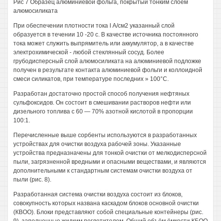
Рис 7 Образец алюминиевой фольга, покрытый тонким слоем
алюмосиликата
При обеспечении плотности тока I А/см2 указанный слой
образуется в течении 10 -20 с. В качестве источника постоянного
тока может служить выпрямитель или аккумулятор, а в качестве
электрохимической - любой стеклянный сосуд. Более
грубодисперсный слой алюмосиликата на алюминиевой подложке
получен в результате контакта алюминиевой фольги и коллоидной
смеси силикатов, при температуре последних » 100°С.
Разработан достаточно простой способ получения нефтяных
сульфоксидов. Он состоит в смешивании растворов нефти или
дизельного топлива с 60 — 70% азотной кислотой в пропорции
100:1.
Перечисленные выше сорбенты используются в разработанных
устройствах для очистки воздуха рабочей зоны. Указанные
устройства предназначены для тонкой очистки от мелкодисперсной
пыли, загрязненной вредными и опасными веществами, и являются
дополнительными к стандартным системам очистки воздуха от
пыли (рис. 8).
Разработанная система очистки воздуха состоит из блоков,
совокупность которых названа каскадом блоков основной очистки
(КВОО). Блоки представляют собой специальные контейнеры (рис.