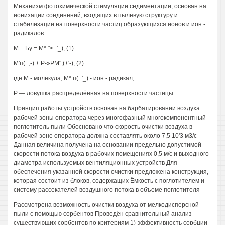
Механизм фотохимической стимуляции седиментации, основан на
ионизации соединений, входящих в пылевую структуру и
стабилизации на поверхности частиц образующихся ионов и ион -
радикалов
М + Ьу = М* "<+'_), (1)
М'п(+,-) + Р-»РМ",(+'-), (2)
где М - молекула, М* п(+'_) - ион - радикал,
Р — ловушка распределённая на поверхности частицы
Принцип работы устройств основан на барбатировании воздуха
рабочей зоны оператора через многофазный многокомпонентный
поглотитель пыли Обосновано что скорость очистки воздуха в
рабочей зоне оператора должна составлять около 7,5 10'3 м3/с
Данная величина получена на основании предельно допустимой
скорости потока воздуха в рабочих помещениях 0,5 м/с и выходного
диаметра используемых вентиляционных устройств Для
обеспечения указанной скорости очистки предложена конструкция,
которая состоит из блоков, содержащих Ёмкость с поглотителем и
систему рассекателей воздушного потока в объеме поглотителя
Рассмотрена возможность очистки воздуха от мелкодисперсной
пыли с помощью сорбентов Проведён сравнительный анализ
существующих сорбентов по критериям 1) эффективность сорбции