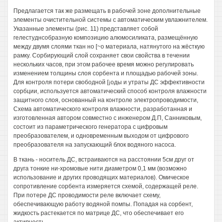
Предлагается так же размещать в рабочей зоне дополнительные
элементы очистительной системы с автоматическим увлажнителем.
Указанные элементы (рис. 11) представляет собой
гелестуднсобразную композицию алюмосиликата, размещённую
между двумя слоями ткан но [~о материала, натянутого на жёсткую
рамку. Сорбирующий слой сохраняет свои свойства в течении
нескольких часов, при этом рабочее время можно регулировать
изменением толщины слоя сорбента и площадью рабочей зоны.
Для контроля потери свободной [¡оды и утраты ДС эффективности
сорбции, используется автоматический способ контроля влажности
защитного слоя, основанный на контроле электропроводимости,
Схема автоматического контроля влажности, разработанная и
изготовленная автором совместно с инженером Д.П, Санниковым,
состоит из параметрического генератора с цифровым
преобразователем, и одновременным выходом от цифрового
преобразователя на запускающий блок водяного насоса.
В ткань - носитель ДС, встраиваются на расстоянии 5см друг от
друга тонкие ни-хромовые нити диаметром 0,1 мм (возможно
использование и других проводящих материалов). Омическое
сопротивление сорбента измеряется схемой, содержащей реле.
При потере ДС проводимости реле включает схему,
обеспечивающую работу водяной помпы. Попадая на сорбент,
жидкость растекается по матрице ДС, что обеспечивает его