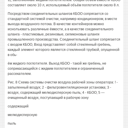
9), заполненные жидким поглотителем. Общий объём ёмкости КБОО
составляет около 10 л, используемый объём поглотителя около 8 л.
Посредством соединительных шлангов КБОО сопрягается со
стандартной системой очистки, например кондиционером, в месте
выхода воздушного потока. В качестве контейнеров можно
иснолъюватъ различные ёмкости, а в качестве соединительного
шланга - пластиковые, резиновые, силиконовые шланги
промышленного производства. Соединительный шланг сопрягается
с входом КБОО, Вход представляет собой стеклянный гребень,
каждый элемент которого является стеклянной трубкой, опущенной
в обь-
ём жидкого поглотителя. Выход КБОО - такой же гребень, не
соприкасающийся с жидким поглотителем и ограниченный
рассекателем.
Рис. 8 Схема системы очистки воздуха рабочей зоны оператора: ! -
запыленный воздух; 2 - фильтровентиляционная установка; 3 -
воздух, содержащий мелкодисперсную пыль; 4 - КБОО; 5 —
очищенный воздух, поступающий в рабочую зону
содержащий
мелкодисперсную
пыль