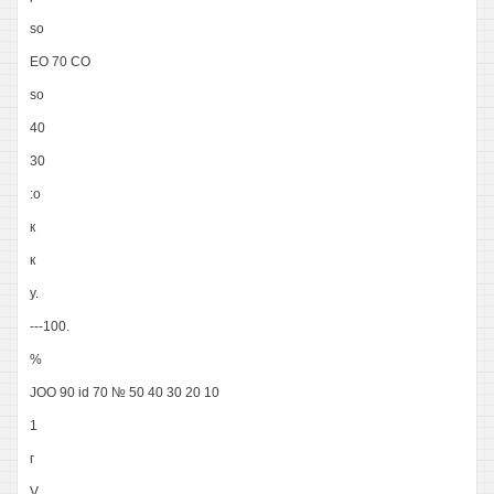
so
EO 70 CO
so
40
30
:o
к
к
y.
---100.
%
JOO 90 id 70 № 50 40 30 20 10
1
г
V