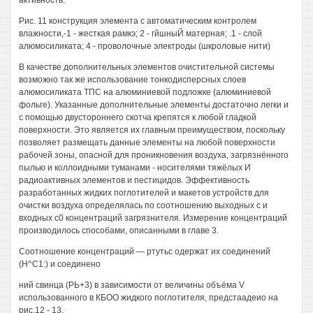
активность.
Рис. 11 конструкция элемента с автоматическим контролем
влажности,-1 - жесткая рамкэ; 2 - гйшныЙ матерная; .1 - слой
алюмосиликата; 4 - проволочные электроды (шкроловые нити)
В качестве дополнительных элементов очистительной системы
возможно так же использование тонкодисперсных слоев
алюмосиликата ТПС на алюминиевой подложке (алюминиевой
фольге). Указанные дополнительные элементы достаточно легки и
с помощью двустороннего скотча крепятся к любой гладкой
поверхности. Это является их главным преимуществом, поскольку
позволяет размещать данные элементы на любой поверхности
рабочей зоны, опасной для проникновения воздуха, загрязнённого
пылью и коллоидными туманами - носителями тяжёлых И
радиоактивных элементов и пестицидов. Эффективность
разработанных жидких поглотителей и макетов устройств для
очистки воздуха определялась по соотношению выходных с и
входных с0 концентраций загрязнителя. Измерение концентраций
производилось способами, описанными в главе 3.
Соотношение концентраций — ртутьс одержат их соединений
(Н^С1:) и соединено
ний свинца (РЬ+3) в зависимости от величины объёма V
использованного в КБОО жидкого поглотителя, предстаадеио на
рис.12 - 13.