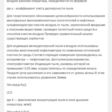
воздухе рабочей оператора, определяется по формуле
где у - коэффициент учёта дисперсности пыли
Для теоретического обоснования целесообразности использования
многофазных многокомпонентных поглотителей и нефтяных
сульфоксидов при очистке воздуха от пыли, загрязненной вредными
и опасными веществами, проведен патентный поиск средств и
способов очистки воздуха Проведен сравнительный анализ
существующих сорбентов
Для индикации мелкодисперсной пыли в воздухе использованы
способы кинетической нефелометрии по изменению оптической
плотности среды Соответствующие измерения производились на
колориметре — нефелометре, фотоэлектроколориметре,
спектрофотометре Индикация пыли, размеры которой не
превышают 0,05 мкм, осуществлялась по определению конуса
Тиндаля (угла рассеяния) и его зависимости от длины волны В этом
случае использовалось уравнении Зимма
ПН=КхЫхТх(2,
(12)
где К — фактическая концентрация пыли в зоне дыхания
оператора, мг/м3,