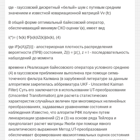
где - гауссовский дискретный «белый» шум с путевым средним
значением и известной ковариационной матрицей Vv (fc)
В общей форме оптимальный байесовский оператор,
обеспечивающий минимум СКО оценки \(к), имеет вид
i(*)= { fx(k) fF[x(k)lZ(k)]dx(k), (4)
где iF[x(A)|Z(i)] - апостериорная плотность распределения
вероятности (ПРВ) состояния, Z(i) = |z(;), z = l - последовательность
набшодений до момента
времени к Реализация байесовского оператора условного среднею
(4) в гауссовском приближении выполнена при помощи сигма-
точечного фильтра Калмана (в зарубежной литературе за данным
алгоритмом закрепилась аббревиатура UKF - Unscented Kaiman
Filter) Суть его заключается в использовании UT-преобразовании
(Unscented Transformation) для расчета статистических
характеристик случайных величин при многомерных нелинейных
преобразованиях, задаваемых уравнениями состояния и
наблюдения Известно, что алгоритм РФК получен путем
линеаризации уравнений (2) и (3) на основе ряда Тейлора и
предполагает расчет матрицы Якоби при помощи явного
аналитического выражения Метод UT-преобразования
обеспечивает формирование квазиоптимальных оценок состояния