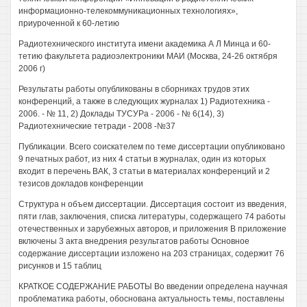
информационно-телекоммуникационных технологиях»,
приуроченной к 60-летию
Радиотехнического института имени академика А Л Минца и 60-
тетию факультета радиоэлектроники МАИ (Москва, 24-26 октября
2006 г)
Результаты работы опубликованы в сборниках трудов этих
конференций, а также в следующих журналах 1) Радиотехника -
2006. - № 11, 2) Доклады ТУСУРа - 2006 - № 6(14), 3)
Радиотехнические тетради - 2008 -№37
Публикации. Всего соискателем по теме диссертации опубликовано
9 печатных работ, из них 4 статьи в журналах, один из которых
входит в перечень ВАК, 3 статьи в материалах конференций и 2
тезисов докладов конференции
Структура н объем диссертации. Диссертация состоит из введения,
пяти глав, заключения, списка литературы, содержащего 74 работы
отечественных и зарубежных авторов, и приложения В приложение
включены 3 акта внедрения результатов работы Основное
содержание диссертации изложено на 203 страницах, содержит 76
рисунков и 15 таблиц
КРАТКОЕ СОДЕРЖАНИЕ РАБОТЫ Во введении определена научная
проблематика работы, обоснована актуальность темы, поставлены