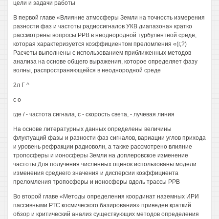
цели и задачи работы
В первой главе «Влияние атмосферы Земли на точность измерения
разности фаз и частоты радиосигналов УКВ диапазона» кратко
рассмотрены вопросы РРВ в неоднородной турбулентной среде,
которая характеризуется коэффициентом преломления «(г,?)
Расчеты выполнены с использованием приближенных методов
анализа на основе общего выражения, которое определяет фазу
волны, распространяющейся в неоднородной среде
2л Г ^
с о
где / - частота сигнала, с - скорость света, - лучевая линия
На основе литературных данных определены величины
флуктуаций фазы и разности фаз сигналов, вариации углов прихода
и уровень рефракции радиоволн, а также рассмотрено влияние
тропосферы и ионосферы Земли на доплеровское изменение
частоты Для получения численных оценок использованы модели
изменения среднего значения и дисперсии коэффициента
преломления тропосферы и ионосферы вдоль трассы РРВ
Во второй главе «Методы определения координат наземных ИРИ
пассивными РТС космического базирования» приведен краткий
обзор и критический анализ существующих методов определения