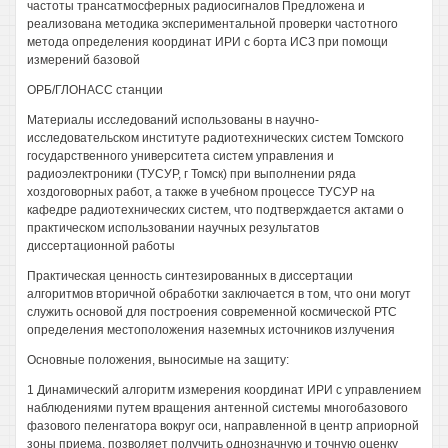
частоты трансатмосферных радиосигналов Предложена и
реализована методика экспериментальной проверки частотного
метода определения координат ИРИ с борта ИСЗ при помощи
измерений базовой
ОРБ/ГЛОНАСС станции
Материалы исследований использованы в научно-
исследовательском институте радиотехнических систем Томского
государственного университета систем управления и
радиоэлектроники (ТУСУР, г Томск) при выполнении ряда
хоздоговорных работ, а также в учебном процессе ТУСУР на
кафедре радиотехнических систем, что подтверждается актами о
практическом использовании научных результатов
диссертационной работы
Практическая ценность синтезированных в диссертации
алгоритмов вторичной обработки заключается в том, что они могут
служить основой для построения современной космической РТС
определения местоположения наземных источников излучения
Основные положения, выносимые на защиту:
1 Динамический алгоритм измерения координат ИРИ с управлением
наблюдениями путем вращения антенной системы многобазового
фазового пеленгатора вокруг оси, направленной в центр априорной
зоны приема, позволяет получить однозначную и точную оценку