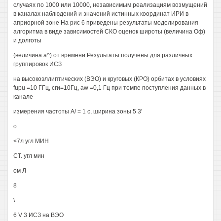
случаях по 1000 или 10000, независимым реализациям возмущений
в каналах наблюдений и значений истинных координат ИРИ в
априорной зоне На рис 6 приведены результаты моделирования
алгоритма в виде зависимостей СКО оценок широты (величина Оф)
и долготы
(величина а^) от времени Результаты получены для различных
группировок ИСЗ
на высокоэллиптических (ВЭО) и круговых (КРО) орбитах в условиях
fupu =10 ГГц, сги=10Гц, aw =0,1 Гц при темпе поступления данных в
канале
измерения частоты А/ = 1 с, ширина зоны 5 3'
о
<7л угл МИН
СТ. угл мин
ом Л
8
\
6 V 3 ИСЗ на ВЭО