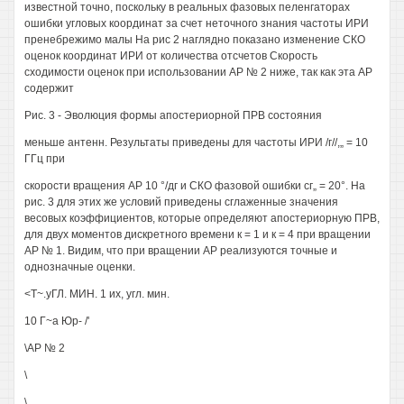
известной точно, поскольку в реальных фазовых пеленгаторах
ошибки угловых координат за счет неточного знания частоты ИРИ
пренебрежимо малы На рис 2 наглядно показано изменение СКО
оценок координат ИРИ от количества отсчетов Скорость
сходимости оценок при использовании АР № 2 ниже, так как эта АР
содержит
Рис. 3 - Эволюция формы апостериорной ПРВ состояния
меньше антенн. Результаты приведены для частоты ИРИ /г//,„ = 10
ГГц при
скорости вращения АР 10 °/дг и СКО фазовой ошибки сг„ = 20°. На
рис. 3 для этих же условий приведены сглаженные значения
весовых коэффициентов, которые определяют апостериорную ПРВ,
для двух моментов дискретного времени к = 1 и к = 4 при вращении
АР № 1. Видим, что при вращении АР реализуются точные и
однозначные оценки.
<Т~.уГЛ. МИН. 1 их, угл. мин.
10 Г~а Юр- /'
\АР № 2
\
\