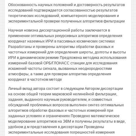
Обоснованность научных положений и достоверность результатов
исследований подтверждается согласованностью результатов
теоретических исследований, компьютерного моделирования и
экспериментальной проверки полученных алгоритмов фильтрации
Научная новизна диссертационной работы заключается в
применении оптимальных рекурсивных алгоритмов определения
координат наземных ИРИ в пассивных космических системах
Разработаны и проверены алгоритмы обработки фазовых и
частотных измерений для определения широты, долготы и высоты
ИРИ в динамическом режиме Предложена методика использования
измерений базовой ОРБ/ГЛОНАСС станции для исследования
искажений частоты сигнала, вызванных неоднородностями
атмосферы, а также для проверки алгоритма определения
координат в частотном методе
Личный вклад автора состоит в следующем Автором диссертации
на основе общей теории марковской нелинейной фильтрации,
задания, выданного научным руководителем, и совместных
обсуждений проблемных вопросов выполнен синтез оптимальных
алгоритмов обработки фазовых и частотных измерений при
заданных условиях и ограничениях Проведено математическое
моделирование алгоритмов на ЭВМ и получены результаты в виде,
удобном д м представления в диссертации Проведены
экспериментальные исследования погрешностей измерения