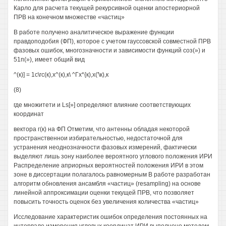
Карло для расчета текущей рекурсивной оценки апостериорной
ПРВ на конечном множестве «частиц»
В работе получено аналитическое выражение функции
правдоподобия (ФП), которое с учетом гауссовской совместной ПРВ
фазовых ошибок, многозначности и зависимости функций соз(») и
51п(»), имеет общий вид
^(к)] = 1с\гс(к),х^(к),к\ ^Гх*{к),х('\к),к
(8)
где множитети и Ls[»] определяют влияние соответствующих
координат
вектора г(к) на ФП Отметим, что антенны обладая некоторой
пространственнои избирательностью, недостаточной для
устранения неоднозначности фазовых измерений, фактически
выделяют лишь зону наиболее вероятного углового положения ИРИ
Распределение априорных вероятностей положения ИРИ в этом
зоне в диссертации полагалось равномерным В работе разработан
алгоритм обновления ансамбля «частиц» (resampling) на основе
линейной аппроксимации оценки текущей ПРВ, что позволяет
повысить точность оценок без увеличения количества «частиц»
Исследование характеристик ошибок определения постоянных на