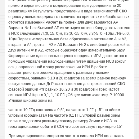
интервале измерения угловых координат ИРИ выполнено методом
прямого вероятностного моделирования при усреднении по 20
реализациям Результаты представлены в виде зависимостей СКО
оценок угловых координат от количества принятых и обработанных
отсчетов измерений Расчет выполнен для двух вариантов АР
Вариант № 1 с объемной АР из четырех антенн Координаты антенн
в ИСК следующие Л,(0, 15, 0)м, Л2(0, -15, 0)м, Л3(-5, 0, -10)м, Л4(-5, 0,
10)м Первая измерительная база образованна антеннами Aj и А2,
вторая - и А4, третья - А2 и А3 Вариант № 2 с линейной решеткой из
двух антенн А\ и А2, которые образуют одну измерительную базу
Формирование однозначных оценок координат ИРИ достигается с
помощью управления наблюдениями путем вращения ИСЗ вокруг
оси, направленной в зону расположения ИРИ В работе
рассмотрено три режима вращения с разными угловыми
скоростями, равными 5,10 и 20 градусов за время равное периоду
поступления данных Дг Расчет выполнен для трех значений СКО
фазовой ошибки <тг равных 10, 20 и 30 градусов и трех частот
сигнала ИРИ fupu = 0,1, 1, 10 ГГц Общее число «частиц» Р-10000.
Угловая ширина зоны на
частоте 10 ГГц составляла 0,5°, на частоте 1 ГГц - 5° по обеим
угловым координатам На частоте 0,1 ГГц угловой размер зоны
велик и задавался равным угловому размеру Земли с ИСЗ на
геостационарной орбите (ГСО) что соответствует примерно 15°
При моделировании алгоритма частота сигнала ИРИ полагалась