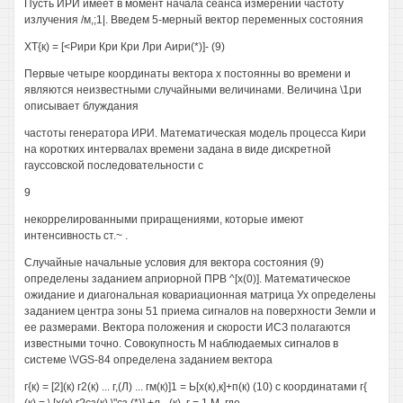
Пусть ИРИ имеет в момент начала сеанса измерений частоту
излучения /м,;1|. Введем 5-мерный вектор переменных состояния
ХТ{к) = [<Рири Кри Кри Лри Аири(*)]- (9)
Первые четыре координаты вектора х постоянны во времени и
являются неизвестными случайными величинами. Величина \1ри
описывает блуждания
частоты генератора ИРИ. Математическая модель процесса Кири
на коротких интервалах времени задана в виде дискретной
гауссовской последовательности с
9
некоррелированными приращениями, которые имеют
интенсивность ст.~ .
Случайные начальные условия для вектора состояния (9)
определены заданием априорной ПРВ ^[х(0)]. Математическое
ожидание и диагональная ковариационная матрица Ух определены
заданием центра зоны 51 приема сигналов на поверхности Земли и
ее размерами. Вектора положения и скорости ИСЗ полагаются
известными точно. Совокупность М наблюдаемых сигналов в
системе \VGS-84 определена заданием вектора
г{к) = [2](к) г2(к) ... г,(Л) ... гм(к)]1 = Ь[х(к),к]+п(к) (10) с координатами г{