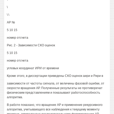
\
\ \
АР №
5 10 15
номер отсчета
Рис. 2 - Зависимости СКО оценок
5 10 15
номер отсчета
угловых координат ИРИ от времени
Кроме этого, в диссертации приведены СКО оценок аири и Рири в
зависимости от частоты сигнала, от величины фазовой ошибки, от
скорости вращения АР. Полученные результаты не противоречат
физическим представлениям и показывают работоспособность
алгоритма.
В работе показано, что вращение АР и применение рекурсивного
алгоритма, учитывающего все наблюдения к текущему моменту