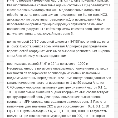
ИРИ по первым измерениям частоты сигналов в приемных пунктах
Квазиоптимальные совместные оценки состояния х(&) реализуются
с использованием алгоритма UKF Моделирование алгоритма
обработки выполнено для случая применения не более трех ИСЗ,
движущихся по расчетным траекториям Для исследований были
использованы орбиты функционирующих спутников различною
назначения (загружены с сайта http //www celestrak com) Положение
излучателя полагалось случайным в зоне 5,
центр которой 56°30' северной широты и 84°58' восточной долготы
(г Томск) Высота центра зоны нулевая Априорное распределение
вероятностей координат ИРИ было выбрано равномерным Ширина
зоны S по обеим угловым координатам
принималась равной 3°, 6° и 12°, а по высоте - 1000 м
Неопределенность по высоте определена отклонениями рельефа
местности от поверхности эллипсоида WGS-84 и возможным
подъемом антенны передатчика ИРИ Темп поступления данных Аt в
канале измерения частоты изменялся от 1 до 50 секунд Анализ
СКО оценок координат выполнен для трех значений частот 0,1, 1,
10 ГГц Начальные значения оценок координат ИРИ соответствуют
центру априорной зоны Дисперсии ошибок начальных оценок
координат ИРИ определены заданием размеров зоны S Расчеты
выполнены для значений СКО шума состояния crw = 0,01, 0,1, 1, 10
Гц и СКО шума наблюдения а„ =0,1, 1, 10, 100, 1000 Гц Результаты
получены при статистическом усреднении по 200, а в некоторых