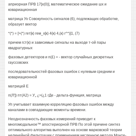
априорная ПРВ 17[х(0)], математическое ожидание шх и
ковариационная
матрица Ух Совокупность сигналов (6), подлежащих обработке,
образует вектор
*(*) = [>(*) гет[к) гем_х[к) 4{к) 4,(к) г^*)]1, (7)
причем гст{к) и зависимые сигналы на выходе т-ой пары
квадратурных
фазовых детекторов и п(£) = - вектор случайных дискретных
гауссовских
последовательностей фазовых ошибок с нулевым средним и
ковариационной
матрицей Е
п(Л']) пт(А2) = У„ ¿>(¿1 гДе - дельта-функция, матрица
Уп учитывает взаимную корреляцию фазовых ошибок между
каналами в совпадающие моменты времени.
Неоднозначность фазовых измерений приводит к
многомодальное™ апостериорной ПРВ По этой причине синтез
оптимального алгоритма выполнен на основе марковской теории
нелинейной фильтрации с применением численною метода Монте-