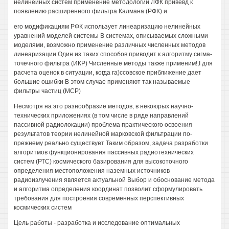
нелинейных систем применение методологии ЛФК привевд к
появлению расширенного фильтра Калмана (РФК) и
его модификациям РФК использует линеаризацию нелинейных
уравнений моделей системы В системах, описываемых сложными
моделями, возможно применение различных численных методов
линеаризации Один из таких способов приводит к алгоритму сигма-
точечного фильтра (ИКР) Численные методы также применим!,I для
расчета оценок в ситуации, когда га)ссовское приближение дает
большие ошибки В этом случае применяют так называемые
фильтры частиц (МСР)
Несмотря на это разнообразие методов, в некоюрых научно-
технических приложениях (в том числе в ряде направлений
пассивной радиолокации) проблема практического освоения
результатов теории нелинейной марковской фильтрации по-
прежнему реально существует Таким образом, задача разработки
алгоритмов функционирования пассивных радиотехнических
систем (РТС) космического базирования для высокоточного
определения местоположения наземных источников
радиоизлучения является актуальной Выбор и обоснование метода
и алгоритма определения координат позволит сформулировать
требования для построения современных перспективных
космических систем
Цель работы - разработка и исследование оптимальных