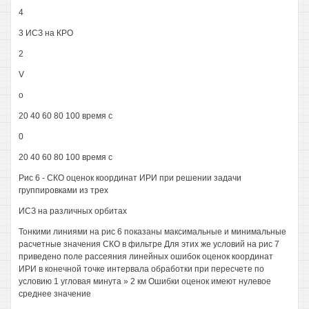
4
3 ИСЗ на КРО
2
V
о
20 40 60 80 100 время с
0
20 40 60 80 100 время с
Рис 6 - СКО оценок координат ИРИ при решении задачи
группировками из трех
ИСЗ на различных орбитах
Тонкими линиями на рис 6 показаны максимальные и минимальные
расчетные значения СКО в фильтре Для этих же условий на рис 7
приведено поле рассеяния линейных ошибок оценок координат
ИРИ в конечной точке интервала обработки при пересчете по
условию 1 угловая минута » 2 км Ошибки оценок имеют нулевое
среднее значение