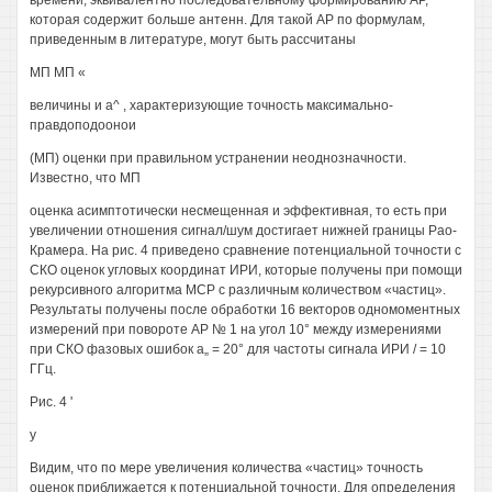
времени, эквивалентно последовательному формированию АР,
которая содержит больше антенн. Для такой АР по формулам,
приведенным в литературе, могут быть рассчитаны
МП МП «
величины и а^ , характеризующие точность максимально-
правдоподоонои
(МП) оценки при правильном устранении неоднозначности.
Известно, что МП
оценка асимптотически несмещенная и эффективная, то есть при
увеличении отношения сигнал/шум достигает нижней границы Рао-
Крамера. На рис. 4 приведено сравнение потенциальной точности с
СКО оценок угловых координат ИРИ, которые получены при помощи
рекурсивного алгоритма МСР с различным количеством «частиц».
Результаты получены после обработки 16 векторов одномоментных
измерений при повороте АР № 1 на угол 10° между измерениями
при СКО фазовых ошибок а„ = 20° для частоты сигнала ИРИ / = 10
ГГц.
Рис. 4 '
у
Видим, что по мере увеличения количества «частиц» точность
оценок приближается к потенциальной точности. Для определения