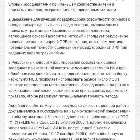
угловых координат ИРИ при меньшем количестве антенн и
приемных каналов, по сравнению с традиционным методом
2 Выражение для функции правдоподобия совокупности сигналов с
выходов квадратурных фазовьгх детекторов, подключенных к
приемным трактам трехбазового фазового пеленгатора,
являющееся основой алгоритма, который использует рекурсивное
вычисление апостериорной ПРВ состояния, позволяет достичь
потенциальной точности оценивания угловых координат ИРИ при
заданных параметрах системы
3 Рекурсивный алгоритм формирования совместных оценок
координат и неизвестной частоты излучения наземного ИРИ при
обработке измерений частоты радиосигналов, принятых на борту
нескольких ИСЗ, позволяет использовать разное число ИСЗ в
системе определения местоположения Исследование алгоритма в
трехпозиционной космической системе при заданных параметрах,
показало, что он реализует потенциальную точность метода
Апробация работы. Научные результаты диссертационной работы
докладывались и обсуждались на научно-технической конференции
по обмену опытом в области создания сверхширокополосных РЭС
(ФГУП «ЦКБА», г Омск, 11-13 октября 2006 г), научно-технической
конференции ФГУП «РНИИ КП», посвященной 60-летию
предприятия (Москва, 10-12 октября 2006 г), юбилейной научно-
технической конференции «Инновации в радиотехнических