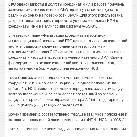
СКО оценок широты и долготы координат ИРИ в работе получены
зависимости этих величин от СКО оценок угловых координат в
различных зонах на поверхности Земли. Для этого использована
разработанная методика пересчета угловых координат ИРИ в
координаты ИРИ на эллипсоиде системы \VGS-84.
В четвертой главе «Фильтрация координат в пассивной
многопозиционной космической РТС при использовании измерений
частоты радиосигналов» выполнен синтез алгоритма и
статистический анализ СКО совместных квазиоптимальных оценок
координат и несущей частоты излучения наземного ИРИ. Оценки
формируются на основе измерений частоты радиосигналов,
выполняемых на борту одного или нескольких ИСЗ.
Геометрия задачи определения местоположения в системе
координат \У05-84 показана на рис. 5. Текущее положение на
орбите /-го ИСЗ в момент времени к определено заданием радиус-
вектора гположение ИРИ определяет постоянный во времени
радиус-вектор гир". Таким образом, вектора Аг1(к) = гГ(к)-гири и Лу
¡(к) = гГ{к)-гири(к) = у1сз(к)-9 определяют в
момент времени к, соответственно, текущее взаимное положение и
скорость направленной линии визирования «ИРИ - ИСЗ» в \YGS-84.
Рис. 5 - Геометрия решения задачи определения местоположения