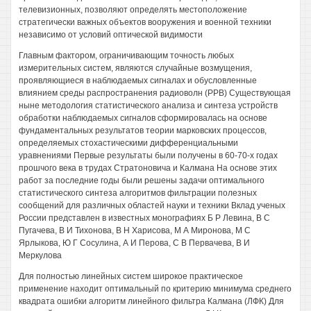
телевизионных, позволяют определять местоположение
стратегически важных объектов вооружения и военной техники
независимо от условий оптической видимости
Главным фактором, ограничивающим точность любых
измерительных систем, являются случайные возмущения,
проявляющиеся в наблюдаемых сигналах и обусловленные
влиянием среды распространения радиоволн (РРВ) Существующая
ныне методология статистического анализа и синтеза устройств
обработки наблюдаемых сигналов сформировалась на основе
фундаментальных результатов теории марковских процессов,
определяемых стохастическими дифференциальными
уравнениями Первые результаты были получены в 60-70-х годах
прошчого века в трудах Стратоновича и Калмана На основе этих
работ за последние годы были решены задачи оптимального
статистического синтеза алгоритмов фильтрации полезных
сообщений для различных областей науки и техники Вклад ученых
России представлен в известных монографиях Б Р Левина, В С
Пугачева, В И Тихонова, В Н Харисова, М А Миронова, М С
Ярлыкова, Ю Г Сосулина, А И Перова, С В Первачева, В И
Меркулова
Для полностью линейных систем широкое практическое
применение находит оптимальный по критерию минимума среднего
квадрата ошибки алгоритм линейного фильтра Калмана (ЛФК) Для