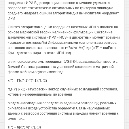
координат ИРИ В диссертации основное внимание уделяется
разработке статистически оптимальных по критерию минимума
среднего квадрата ошибки алгоритмов дчя вычислителя координат
ИРИ
Синтез алгоритмов оценки координат наземных ИРИ выполнен на
основе марковской теории нелинейной фильтрации Состояние
динамической системы «ИРИ - ИСЗ» в дискретный момент времени
к задается вектором \{к) Информативными компонентами вектора
состояния являются неизвестные (<?»/>». V«)' где (р"Р" ~ шиРота'
Кри - долгота и кири - высота ИРИ над
эллипсоидом системы координат \VGS-84, вращающейся вместе с
Землей Система разностных уравнений состояния в матричной
форме в общем случае имеет вид
х(*) = Г[х(*-1),*(*-1),*], (2)
где У) [к -1) - гауссовский вектор случайных возмущений состояния,
которые некоррелированы во времени
Модель наблюдения определена заданием вектора г{к) реальных
сигналов на входе устройства обработки Связь наблюдаемых
данных с вектором состояния системы в каждый момент времени к
имеет вид
z(*) = h[x(*),v(*),*], (3)