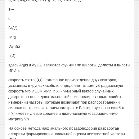
(к) = \ [х(к),г?сз(к),\"сз (*)] +л,- (к), г = 1 М, где
1---
с
АгД*)
,М*)|
,Ау ¡(к)
; (И)
здесь Аг¡[к) и Ау ¡(к) являются функциями широты, долготы и высоты
ИРИ; с
скорость света, (•,•) - скалярное произведение двух векторов,
указанных в круглых скобках, определяет взаимную радиальную
скорость г-го ИСЗ и ИРИ, п(к) - М-мерный вектор случайных
дискретных последовательностей некоррелированных ошибок
измерении частоты, которые возникают при распространении
сигнала на трассе и в приемном тракте Вектор гауссовых ошибок
п(к) имеет нулевое среднее и диагональную ковариационную
матрицу Vn
На основе метода максимального правдоподобия разработан
алгоритм формирования начальной оценки неизвестной частоты