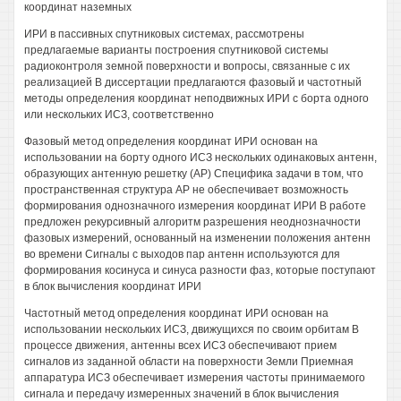
координат наземных
ИРИ в пассивных спутниковых системах, рассмотрены
предлагаемые варианты построения спутниковой системы
радиоконтроля земной поверхности и вопросы, связанные с их
реализацией В диссертации предлагаются фазовый и частотный
методы определения координат неподвижных ИРИ с борта одного
или нескольких ИСЗ, соответственно
Фазовый метод определения координат ИРИ основан на
использовании на борту одного ИСЗ нескольких одинаковых антенн,
образующих антенную решетку (АР) Специфика задачи в том, что
пространственная структура АР не обеспечивает возможность
формирования однозначного измерения координат ИРИ В работе
предложен рекурсивный алгоритм разрешения неоднозначности
фазовых измерений, основанный на изменении положения антенн
во времени Сигналы с выходов пар антенн используются для
формирования косинуса и синуса разности фаз, которые поступают
в блок вычисления координат ИРИ
Частотный метод определения координат ИРИ основан на
использовании нескольких ИСЗ, движущихся по своим орбитам В
процессе движения, антенны всех ИСЗ обеспечивают прием
сигналов из заданной области на поверхности Земли Приемная
аппаратура ИСЗ обеспечивает измерения частоты принимаемого
сигнала и передачу измеренных значений в блок вычисления