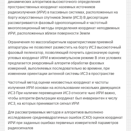
динамических алгоритмов высокоточного определения
пространственных координат наземных источников
радиоизлучения (ИРИ) в пассивных системах, расположенных на
борту искусственных спутников Земли (ИСЗ) В диссертации
рассматриваются фазовый однопозгщионный и частотный
многопозиционный методы определения координат неподвижных
ИРИ, расположенных вблизи поверхности Земли
Ограничения по массогабаритньгм характеристикам приемной
аппаратуры не позволяют разместить на борту ИСЗ высокоточный
фазовый пеленгатор, позволяющий почучить однозначную оценку
угловых координат ИРИ в моноимпульсном режиме В этих условиях
предлагается рекурсивный алгоритм обработки фазовых
измерений, выполняемых последовательно во времени, при
изменении ориентации антенной системы ИСЗ в пространстве
Частотный метод оценки неизвестных координат и частоты
излучения ИРИ основан на использовании нескольких движущихся
ИСЗ При наличии перемещения ИСЗ относите чьно ИРИ важно,
чтобы алгоритм фильтрации координат был инвариантен к числу
ИСЗ, на которых принимается сигнал ИРИ
Для рассматриваемых методов и алгоритмов выполнено
исследование среднеквадратичных ошибок (СКО) оценок координат
ИРИ при заданных ошибках первичных измерителей параметров
радиосигналов