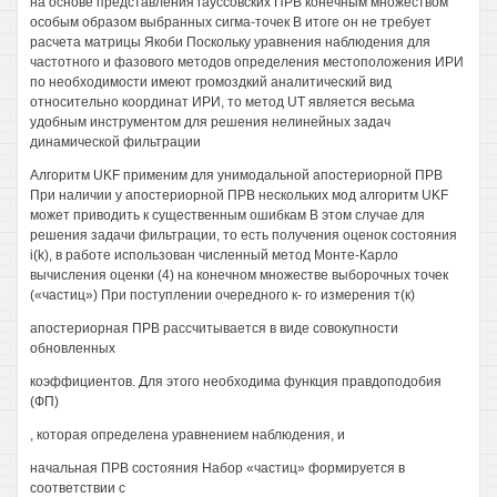
на основе представления гауссовских ПРВ конечным множеством
особым образом выбранных сигма-точек В итоге он не требует
расчета матрицы Якоби Поскольку уравнения наблюдения для
частотного и фазового методов определения местоположения ИРИ
по необходимости имеют громоздкий аналитический вид
относительно координат ИРИ, то метод UT является весьма
удобным инструментом для решения нелинейных задач
динамической фильтрации
Алгоритм UKF применим для унимодальной апостериорной ПРВ
При наличии у апостериорной ПРВ нескольких мод алгоритм UKF
может приводить к существенным ошибкам В этом случае для
решения задачи фильтрации, то есть получения оценок состояния
i(k), в работе использован численный метод Монте-Карло
вычисления оценки (4) на конечном множестве выборочных точек
(«частиц») При поступлении очередного к- го измерения т(к)
апостериорная ПРВ рассчитывается в виде совокупности
обновленных
коэффициентов. Для этого необходима функция правдоподобия
(ФП)
, которая определена уравнением наблюдения, и
начальная ПРВ состояния Набор «частиц» формируется в
соответствии с