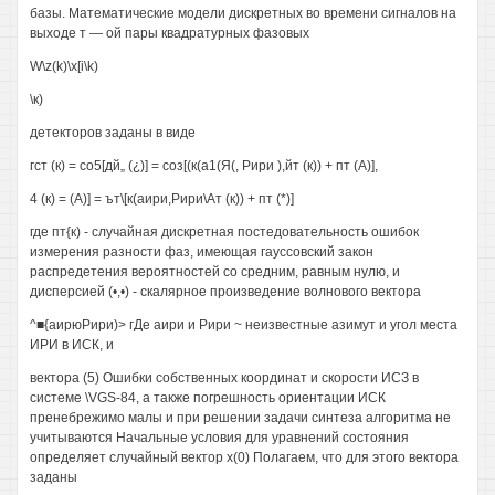
базы. Математические модели дискретных во времени сигналов на
выходе т — ой пары квадратурных фазовых
W\z(k)\x[i\k)
\к)
детекторов заданы в виде
гст (к) = со5[дй„ (¿)] = соз[(к(а1(Я(, Рири ),йт (к)) + пт (А)],
4 (к) = (А)] = ът\[к(аири,Рири\Ат (к)) + пт (*)]
где пт{к) - случайная дискретная постедовательность ошибок
измерения разности фаз, имеющая гауссовский закон
распредетения вероятностей со средним, равным нулю, и
дисперсией (•,•) - скалярное произведение волнового вектора
^■{аирюРири)> гДе аири и Рири ~ неизвестные азимут и угол места
ИРИ в ИСК, и
вектора (5) Ошибки собственных координат и скорости ИСЗ в
системе \VGS-84, а также погрешность ориентации ИСК
пренебрежимо малы и при решении задачи синтеза алгоритма не
учитываются Начальные условия для уравнений состояния
определяет случайный вектор х(0) Полагаем, что для этого вектора
заданы