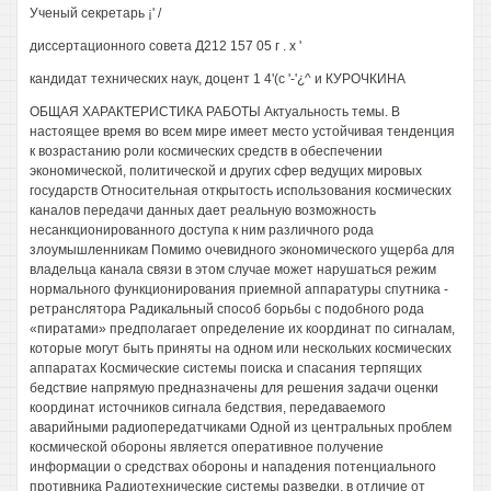
Ученый секретарь ¡' /
диссертационного совета Д212 157 05 г . х '
кандидат технических наук, доцент 1 4'(с '-'¿^ и КУРОЧКИНА
ОБЩАЯ ХАРАКТЕРИСТИКА РАБОТЫ Актуальность темы. В
настоящее время во всем мире имеет место устойчивая тенденция
к возрастанию роли космических средств в обеспечении
экономической, политической и других сфер ведущих мировых
государств Относительная открытость использования космических
каналов передачи данных дает реальную возможность
несанкционированного доступа к ним различного рода
злоумышленникам Помимо очевидного экономического ущерба для
владельца канала связи в этом случае может нарушаться режим
нормального функционирования приемной аппаратуры спутника -
ретранслятора Радикальный способ борьбы с подобного рода
«пиратами» предполагает определение их координат по сигналам,
которые могут быть приняты на одном или нескольких космических
аппаратах Космические системы поиска и спасания терпящих
бедствие напрямую предназначены для решения задачи оценки
координат источников сигнала бедствия, передаваемого
аварийными радиопередатчиками Одной из центральных проблем
космической обороны является оперативное получение
информации о средствах обороны и нападения потенциального
противника Радиотехнические системы разведки, в отличие от