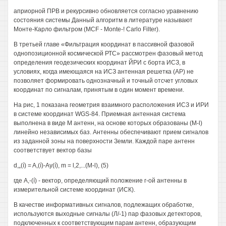
априорной ПРВ и рекурсивно обновляется согласно уравнению
состояния системы Данный алгоритм в литературе называют
Монте-Карло фильтром (MCF - Monte-! Carlo Filter).
В третьей главе «Фильтрация координат в пассивной фазовой
однопозиционной космической РТС» рассмотрен фазовый метод
определения геодезических координат ЙРИ с борта ИСЗ, в
условиях, когда имеющаяся на ИСЗ антенная решетка (АР) не
позволяет формировать однозначный и точный отсчет угловых
координат по сигналам, принятым в один момент времени.
На рис, 1 показана геометрия взаимного расположения ИСЗ и ИРИ
в системе координат WGS-84. Приемная антенная система
выполнена в виде М антенн, на основе которых образованы (M-l)
линейно независимых баз. Антенны обеспечивают прием сигналов
из заданной зоны на поверхности Земли. Каждой паре антенн
соответствует вектор базы
d,„(í) = A,(í)-Ay(í), m = l,2,...(M-l), (5)
где А,-(í) - вектор, определяющий положение г-ой антенны в
измерительной системе координат (ИСК).
В качестве информативных сигналов, подлежащих обработке,
используются выходные сигналы (Л/-1) пар фазовых детекторов,
подключенных к соответствующим парам антенн, образующим