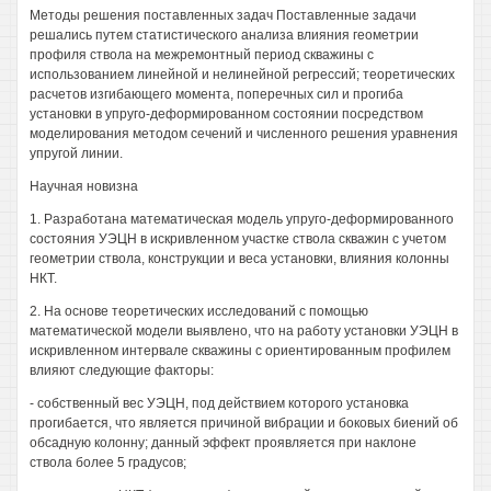
Методы решения поставленных задач Поставленные задачи
решались путем статистического анализа влияния геометрии
профиля ствола на межремонтный период скважины с
использованием линейной и нелинейной регрессий; теоретических
расчетов изгибающего момента, поперечных сил и прогиба
установки в упруго-деформированном состоянии посредством
моделирования методом сечений и численного решения уравнения
упругой линии.
Научная новизна
1. Разработана математическая модель упруго-деформированного
состояния УЭЦН в искривленном участке ствола скважин с учетом
геометрии ствола, конструкции и веса установки, влияния колонны
НКТ.
2. На основе теоретических исследований с помощью
математической модели выявлено, что на работу установки УЭЦН в
искривленном интервале скважины с ориентированным профилем
влияют следующие факторы:
- собственный вес УЭЦН, под действием которого установка
прогибается, что является причиной вибрации и боковых биений об
обсадную колонну; данный эффект проявляется при наклоне
ствола более 5 градусов;