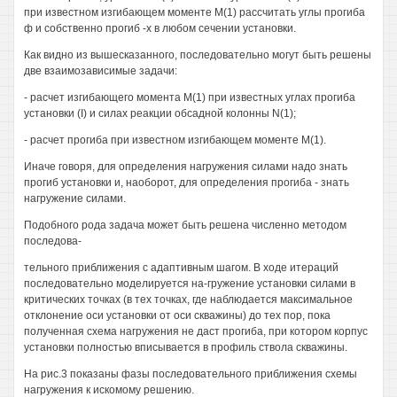
при известном изгибающем моменте М(1) рассчитать углы прогиба
ф и собственно прогиб -х в любом сечении установки.
Как видно из вышесказанного, последовательно могут быть решены
две взаимозависимые задачи:
- расчет изгибающего момента М(1) при известных углах прогиба
установки (I) и силах реакции обсадной колонны N(1);
- расчет прогиба при известном изгибающем моменте М(1).
Иначе говоря, для определения нагружения силами надо знать
прогиб установки и, наоборот, для определения прогиба - знать
нагружение силами.
Подобного рода задача может быть решена численно методом
последова-
тельного приближения с адаптивным шагом. В ходе итераций
последовательно моделируется на-гружение установки силами в
критических точках (в тех точках, где наблюдается максимальное
отклонение оси установки от оси скважины) до тех пор, пока
полученная схема нагружения не даст прогиба, при котором корпус
установки полностью вписывается в профиль ствола скважины.
На рис.3 показаны фазы последовательного приближения схемы
нагружения к искомому решению.