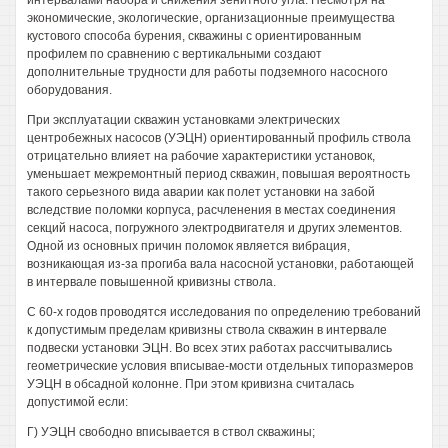
интервалами набора и снижения зенитного угла. Несмотря на
экономические, экологические, организационные преимущества
кустового способа бурения, скважины с ориентированным
профилем по сравнению с вертикальными создают
дополнительные трудности для работы подземного насосного
оборудования.
При эксплуатации скважин установками электрических
центробежных насосов (УЭЦН) ориентированный профиль ствола
отрицательно влияет на рабочие характеристики установок,
уменьшает межремонтный период скважин, повышая вероятность
такого серьезного вида аварии как полет установки на забой
вследствие поломки корпуса, расчленения в местах соединения
секций насоса, погружного электродвигателя и других элементов.
Одной из основных причин поломок является вибрация,
возникающая из-за прогиба вала насосной установки, работающей
в интервале повышенной кривизны ствола.
С 60-х годов проводятся исследования по определению требований
к допустимым пределам кривизны ствола скважин в интервале
подвески установки ЭЦН. Во всех этих работах рассчитывались
геометрические условия вписывае-мости отдельных типоразмеров
УЭЦН в обсадной колонне. При этом кривизна считалась
допустимой если:
Г) УЭЦН свободно вписывается в ствол скважины;