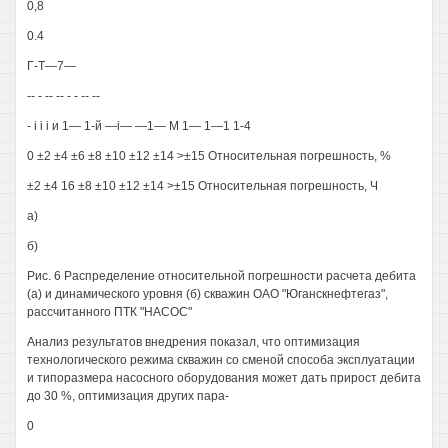
0,8
0.4
Г-Т—7—
-- - -- -- - - -- --
- i i i и 1— 1-й —i— —1— М 1— 1—1 1-4
0 ±2 ±4 ±6 ±8 ±10 ±12 ±14 >±15 Относительная погрешность, %
±2 ±4 16 ±8 ±10 ±12 ±14 >±15 Относительная погрешность, Ч
а)
б)
Рис. 6 Распределение относительной погрешности расчета дебита
(а) и динамического уровня (б) скважин ОАО "Юганскнефтегаз",
рассчитанного ПТК "НАСОС"
Анализ результатов внедрения показал, что оптимизация
технологического режима скважин со сменой способа эксплуатации
и типоразмера насосного оборудования может дать прирост дебита
до 30 %, оптимизация других пара-
0