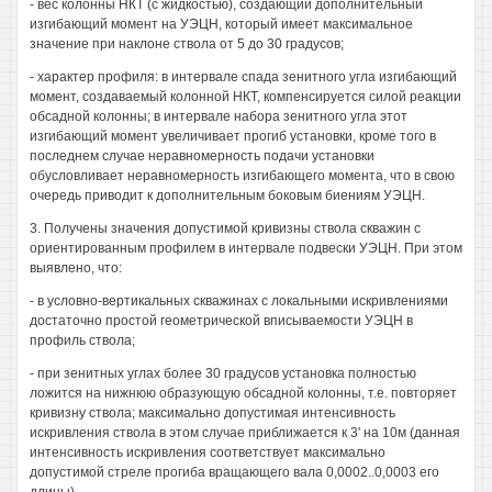
- вес колонны НКТ (с жидкостью), создающий дополнительный
изгибающий момент на УЭЦН, который имеет максимальное
значение при наклоне ствола от 5 до 30 градусов;
- характер профиля: в интервале спада зенитного угла изгибающий
момент, создаваемый колонной НКТ, компенсируется силой реакции
обсадной колонны; в интервале набора зенитного угла этот
изгибающий момент увеличивает прогиб установки, кроме того в
последнем случае неравномерность подачи установки
обусловливает неравномерность изгибающего момента, что в свою
очередь приводит к дополнительным боковым биениям УЭЦН.
3. Получены значения допустимой кривизны ствола скважин с
ориентированным профилем в интервале подвески УЭЦН. При этом
выявлено, что:
- в условно-вертикальных скважинах с локальными искривлениями
достаточно простой геометрической вписываемости УЭЦН в
профиль ствола;
- при зенитных углах более 30 градусов установка полностью
ложится на нижнюю образующую обсадной колонны, т.е. повторяет
кривизну ствола; максимально допустимая интенсивность
искривления ствола в этом случае приближается к 3' на 10м (данная
интенсивность искривления соответствует максимально
допустимой стреле прогиба вращающего вала 0,0002..0,0003 его