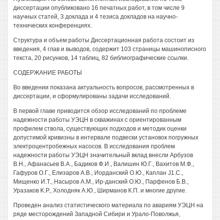
диссертации опубликовано 16 печатных работ, в том числе 9
научных статей, 3 доклада и 4 тезиса докладов на научно-
технических конференциях.
Структура и объем работы Диссертационная работа состоит из
введения, 4 глав и выводов, содержит 103 страницы машинописного
текста, 20 рисунков, 14 таблиц, 82 библиографические ссылки.
СОДЕРЖАНИЕ РАБОТЫ
Во введении показана актуальность вопросов, рассмотренных в
диссертации, и сформулированы задачи исследований.
В первой главе приводится обзор исследований по проблеме
надежности работы УЭЦН в скважинах с ориентированным
профилем ствола, существующих подходов и методик оценки
допустимой кривизны в интервале подвески установок погружных
электроцентробежных насосов. В исследования проблем
надежности работы УЭЦН значительный вклад внесли Арбузов
В.Н., Афанасьев В.А., Бадиков Ф.И., Валишин Ю.Г., Вахитов М.Ф.,
Гафуров О.Г., Елизаров A.B., Иорданский О.Ю., Каплан J1.C.,
Мищенко И.Т., Насыров A.M., Ир-данский О.Ю., Парфенов Б.В.,
Уразаков K.P., Холодняк А.Ю., Ширманов К.П. и многие другие.
Проведен анализ статистического материала по авариям УЭЦН на
ряде месторождений Западной Сибири и Урало-Поволжья,