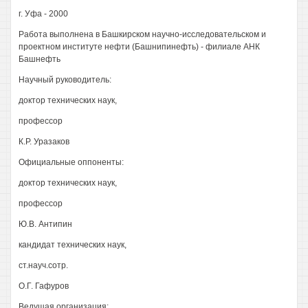
г. Уфа - 2000
Работа выполнена в Башкирском научно-исследовательском и
проектном институте нефти (Башнипинефть) - филиале АНК
Башнефть
Научный руководитель:
доктор технических наук,
профессор
К.Р. Уразаков
Официальные оппоненты:
доктор технических наук,
профессор
Ю.В. Антипин
кандидат технических наук,
ст.науч.сотр.
О.Г. Гафуров
Ведущая организация: