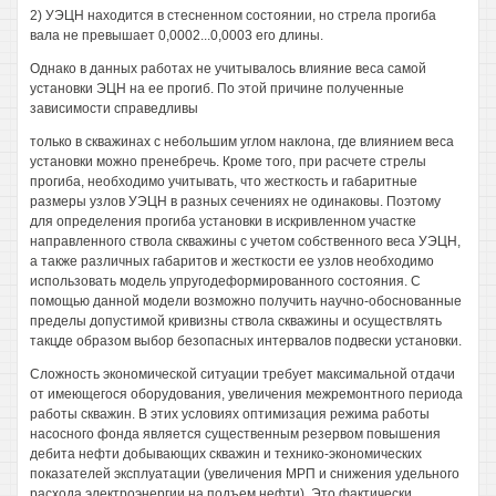
2) УЭЦН находится в стесненном состоянии, но стрела прогиба
вала не превышает 0,0002...0,0003 его длины.
Однако в данных работах не учитывалось влияние веса самой
установки ЭЦН на ее прогиб. По этой причине полученные
зависимости справедливы
только в скважинах с небольшим углом наклона, где влиянием веса
установки можно пренебречь. Кроме того, при расчете стрелы
прогиба, необходимо учитывать, что жесткость и габаритные
размеры узлов УЭЦН в разных сечениях не одинаковы. Поэтому
для определения прогиба установки в искривленном участке
направленного ствола скважины с учетом собственного веса УЭЦН,
а также различных габаритов и жесткости ее узлов необходимо
использовать модель упругодеформированного состояния. С
помощью данной модели возможно получить научно-обоснованные
пределы допустимой кривизны ствола скважины и осуществлять
такцде образом выбор безопасных интервалов подвески установки.
Сложность экономической ситуации требует максимальной отдачи
от имеющегося оборудования, увеличения межремонтного периода
работы скважин. В этих условиях оптимизация режима работы
насосного фонда является существенным резервом повышения
дебита нефти добывающих скважин и технико-экономических
показателей эксплуатации (увеличения МРП и снижения удельного
расхода электроэнергии на подъем нефти). Это фактически