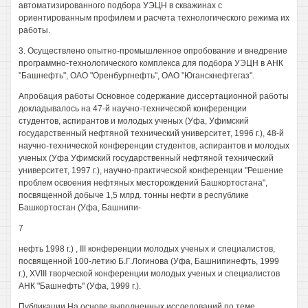
автоматизированного подбора УЭЦН в скважинах с
ориентированным профилем и расчета технологического режима их
работы.
3. Осуществлено опытно-промышленное опробование и внедрение
программно-технологического комплекса для подбора УЭЦН в АНК
"Башнефть", ОАО "Оренбургнефть", ОАО "Юганскнефтегаз".
Апробация работы Основное содержание диссертационной работы
докладывалось на 47-й научно-технической конференции
студентов, аспирантов и молодых ученых (Уфа, Уфимский
государственный нефтяной технический университет, 1996 г.), 48-й
научно-технической конференции студентов, аспирантов и молодых
ученых (Уфа Уфимский государственный нефтяной технический
университет, 1997 г.), научно-практической конференции "Решение
проблем освоения нефтяных месторождений Башкортостана",
посвященной добыче 1,5 млрд. тонны нефти в республике
Башкортостан (Уфа, Башнипи-
7
нефть 1998 г.) , III конференции молодых ученых и специалистов,
посвященной 100-летию Б.Г.Логинова (Уфа, Башнипинефть, 1999
г.), XVIII творческой конференции молодых ученых и специалистов
АНК "Башнефть" (Уфа, 1999 г.).
Публикации На основе выполненных исследований по теме