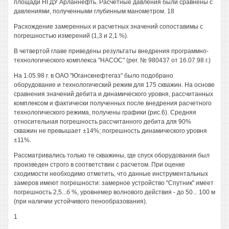
площади НГДУ Арланнефть. Расчетные давления были сравнены с
давлениями, полученными глубинным манометром. 18
Расхождение замеренных и расчетных значений сопоставимы с
погрешностью измерений (1,3 и 2,1 %).
В четвертой главе приведены результаты внедрения программно-
технологического комплекса "НАСОС" (per. № 980437 от 16.07.98 г.)
На 1.05.98 г. в ОАО "Юганскнефтегаз" было подобрано
оборудование и технологический режим для 175 скважин. На основе
сравнения значений дебита и динамического уровня, рассчитанных
комплексом и фактически полученных после внедрения расчетного
технологического режима, получены графики (рис.6). Средняя
относительная погрешность рассчитанного дебита для 90%
скважин не превышает ±14%; погрешность динамического уровня
±11%.
Рассматривались только те скважины, где спуск оборудования был
произведен строго в соответствии с расчетом. При оценке
сходимости необходимо отметить, что данные инструментальных
замеров имеют погрешности: замерное устройство "Спутник" имеет
погрешность 2,5...б %, уровнемер волнового действия - до 50... 100 м
(при наличии устойчивого пенообразования).
1