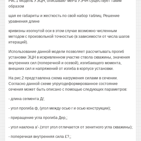
Рис.1 Модель УЭЦН, описываю- меРа УЭЧН существует таким
образом
щая ее габариты и жесткость по свой набор таблиц. Решение
уравнения длине
кривизны изогнутой оси в этом случае возможно численным
методом с произвольной точностью (в зависимости от числа шагов
итераций).
Использование данной модели позволяет рассчитывать прогиб
установки ЭЦН в искривленном участке ствола скважины, значения
внутренних сил (поперечной и осевой), изгибающего момента,
внешних сил и напряжений от изгиба в корпусе установки.
На рис.2 представлена схема нагружения силами в сечении.
Согласно данной схеме упругодеформированное состояние
сечения может быть описано с помощью следующих параметров:
- длина сегмента Д/;
- угол прогиба ф, (угол между осью г и осью конструкции);
- приращение угла прогиба Дер,;
- угол наклона а'-.(этот угол отличается от зенитного угла скважины);
- поперечная внутренняя сила £?,;