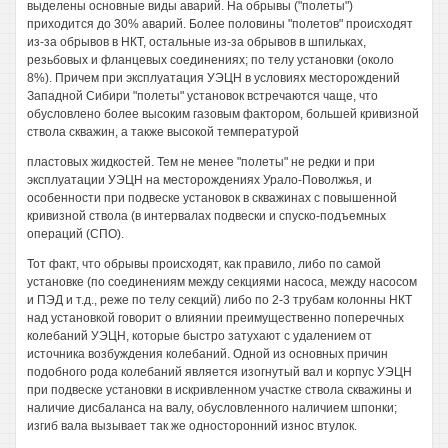
выделены основные виды аварий. На обрывы ("полеты")
приходится до 30% аварий. Более половины "полетов" происходят
из-за обрывов в НКТ, остальные из-за обрывов в шпильках,
резьбовых и фланцевых соединениях; по телу установки (около
8%). Причем при эксплуатация УЭЦН в условиях месторождений
Западной Сибири "полеты" установок встречаются чаще, что
обусловлено более высоким газовым фактором, большей кривизной
ствола скважин, а также высокой температурой
пластовых жидкостей. Тем не менее "полеты" не редки и при
эксплуатации УЭЦН на месторождениях Урало-Поволжья, и
особенности при подвеске установок в скважинах с повышенной
кривизной ствола (в интервалах подвески и спуско-подъемных
операций (СПО).
Тот факт, что обрывы происходят, как правило, либо по самой
установке (по соединениям между секциями насоса, между насосом
и ПЭД и т.д., реже по телу секций) либо по 2-3 трубам колонны НКТ
над установкой говорит о влиянии преимущественно поперечных
колебаний УЭЦН, которые быстро затухают с удалением от
источника возбуждения колебаний. Одной из основных причин
подобного рода колебаний является изогнутый вал и корпус УЭЦН
при подвеске установки в искривленном участке ствола скважины и
наличие дисбаланса на валу, обусловленного наличием шпонки;
изгиб вала вызывает так же односторонний износ втулок.