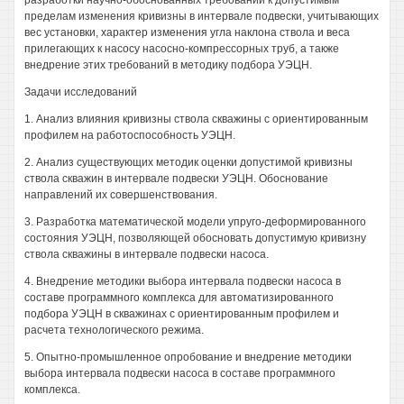
разработки научно-обоснованных требований к допустимым
пределам изменения кривизны в интервале подвески, учитывающих
вес установки, характер изменения угла наклона ствола и веса
прилегающих к насосу насосно-компрессорных труб, а также
внедрение этих требований в методику подбора УЭЦН.
Задачи исследований
1. Анализ влияния кривизны ствола скважины с ориентированным
профилем на работоспособность УЭЦН.
2. Анализ существующих методик оценки допустимой кривизны
ствола скважин в интервале подвески УЭЦН. Обоснование
направлений их совершенствования.
3. Разработка математической модели упруго-деформированного
состояния УЭЦН, позволяющей обосновать допустимую кривизну
ствола скважины в интервале подвески насоса.
4. Внедрение методики выбора интервала подвески насоса в
составе программного комплекса для автоматизированного
подбора УЭЦН в скважинах с ориентированным профилем и
расчета технологического режима.
5. Опытно-промышленное опробование и внедрение методики
выбора интервала подвески насоса в составе программного
комплекса.