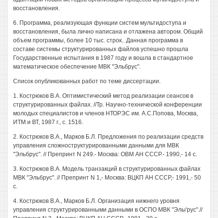
восстановления.
6. Программа, реализующая функции систем мультидоступа и
восстановления, была лично написана и отлажена автором. Общий
объем программы, более 10 тыс. строк.. Данная программа в
составе системы структурированных файлов успешно прошла
Государственные испытания в 1987 году и вошла в стандартное
математическое обеспечение МВК "Эльбрус".
Список опубликованных работ по теме диссертации.
1. Кострюков В.А. Оптимистический метод реализации сеансов в
структурированных файлах. //Тр. Научно-технической конференции
молодых специалистов и членов НТОРЭС им. А.С.Попова, Москва,
ИТМ и ВТ, 1987 г., с. 1516.
2. Кострюков В.А., Марков Б.Л. Предложения по реализации средств
управления сложноструктурированными данными для МВК
"Эльбрус". // Препринт N 249.- Москва: ОВМ АН СССР.- 1990,- 14 с.
3. Кострюков В.А. Модель транзакций в структурированных файлах
МВК "Эльбрус". // Препринт N 1,- Москва: ВЦКП АН СССР,- 1991,- 50
с.
4. Кострюков В.А., Марков Б.Л. Организация нижнего уровня
управления структурированными данными в ОСПО МВК "Элы'рус".//