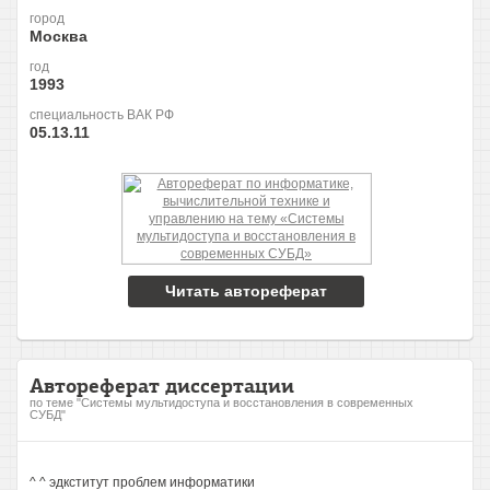
город
Москва
год
1993
специальность ВАК РФ
05.13.11
Читать автореферат
Автореферат диссертации
по теме "Системы мультидоступа и восстановления в современных
СУБД"
^ ^ эдкститут проблем информатики