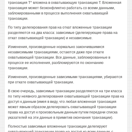
транзакция Т^ вложена в охватывающую транзакцию Т. Вложенная
транзакция может безконфликтно работать со всеми данными,
заблокированными в процессе выполнения охватывающей
транзакции.
По типу делегирования прав на откат вложенные транзакции
разделяются на два класса: зависимые (делегирующие права на
откат охватывающей транзакции) и независимые.
Изменения, произведенные нормально закончившимися
независимыми транзакциями, остаются даже при откате
охватывающей транзакции. Все данные, заблокированные в
процессе ее исполнения, разблокируются по окончанию
транзакции.
Изменения, произведенные зависимыми транзакциями, убираются
при откате охватывающей транзакции.
В свою очередь, зависимые транзакции разделяются на три класса
по типу неявного делегирования охватывающей транзакции прав на
доступ к данным (имея в виду, что любая вложенная транзакция
может явным образом делегировать охватывающей транзакции
права на доступ к произвольным данным путем передачи списка
указателей на эти данные в примитив окончания транзакции).
Полностью зависимые вложенные транзакции делегируют
охватывающей транзакции права на доступ ко всем данным, с