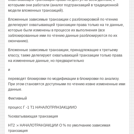
которыми они работали (аналог подтранзакций в традиционной
модели вложенных транзакций).
Вложенные зависимые транзакции с разблокировкой по чтению
делегируют охватывающей транзакции права только на те данные,
которые были изменены в процессе их выполнения (все
заблокированные ими по чтению данные разблокируются по их
окончанию).
Вложенные зависимые транзакции, принадлежащие к третьему
классу, также делегируют охватывающей транзакции только права
на измененные данные, но предварительно
и
переводят блокировки по модификации в блокировки по анализу.
При этом становятся доступными по чтению извне измененные ими
данные.
Фиктивный
процесс Г -1 Т1 НАЧАЛОТРЛНЗАКЦИИО
%охватывающая транзакция
НТ2 :« НАЧАЛОТРАНЗАКЦИИ О % по умолчанию зависимая
транзакция