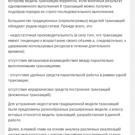
которому модель транзакций корректна, если конечный результат
одновременного выполнения К транзакций можно получить
подобрав порядок их строго последовательного выполнения.
Большинство традиционных (сериализуемых) моделей транзакций
обладают рядом недостатков. Прежде всего, это:
- недостаточная производительность (в силу того, что транзакции
имеют тенденцию к возрастанию своего объема а, следовательно, к
удержанию используемых ресурсов в течении длительного
времени);
отсутствие механизмов взаимодействия между параллельно
выполняемыми транзакциями;
- отсутствие удобных средств параллельной работы в рамках одной
транзакции;
отсутствие иерархических средств построения транзакций
(вложенных транзакций).
Для устранения недостатков традиционной модели транзакций
были предложены разнообразные расширенные модели, к классу
которых относится модель транзакций, разработанная в данной
работе.
Далее, в первой главе на основе анализа различных реализаций
систем мультидоступа с учетом специфики поставленной задачи