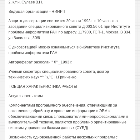
2. к.т.н. Сулаев В.Н.
Ведущая организация - НИИРП
Защита диссертации состоится 30 июня 1993 г. в 10 часов на
заседании специализированного совета Д 003.56.01 при Институте
проблем информатики РАН по адресу: 117900, ГСП-1, Москва, В 334,
ул Вавилова, 30/6.
С диссертацией можно ознакомиться в библиотеке Института
проблем информатики РАН.
Автореферат разослан " Л" _1993 г.
Ученый секретарь специализированного совета, доктор
технических наук ^^ ^¿^С.Н.Гринченко
I. ОБЩАЯ ХАРАКТЕРИСТИКА РАБОТЫ
Актуальность темы.
Компонентами программного обеспечения, отвечающими за
накопление, обработку и хранение информации в ЭВМ и
обеспечивающими связь с пользователями-непрофессионалами в
вычислительной технике, являются проблемно ориентированные
системы управления базами данных (СУБД).
Возможность одновременной работы нескольких программ с