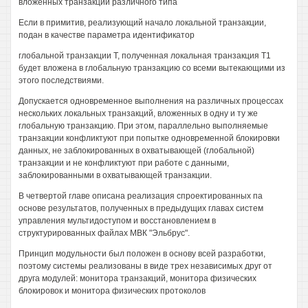
вложенных транзакций различного типа
Если в примитив, реализующий начало локальной транзакции,
подан в качестве параметра идентификатор
глобальной транзакции Т, полученная локальная транзакция Т1
будет вложена в глобальную транзакцию со всеми вытекающими из
этого последствиями.
Допускается одновременное выполнения на различных процессах
нескольких локальных транзакций, вложенных в одну и ту же
глобальную транзакцию. При этом, параллельно выполняемые
транзакции конфликтуют при попытке одновременной блокировки
данных, не заблокированных в охватывающей (глобальной)
транзакции и не конфликтуют при работе с данными,
заблокированными в охватывающей транзакции.
В четвертой главе описана реализация спроектированных па
основе результатов, полученных в предыдущих главах систем
управления мультидоступом и восстановлением в
структурированных файлах МВК "Эльбрус".
Принцип модульности был положен в основу всей разработки,
поэтому системы реализованы в виде трех независимых друг от
друга модулей: монитора транзакций, монитора физических
блокировок и монитора физических протоколов