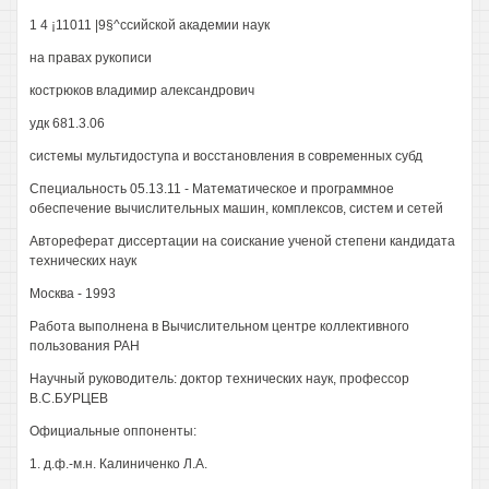
1 4 ¡11011 |9§^ссийской академии наук
на правах рукописи
кострюков владимир александрович
удк 681.3.06
системы мультидоступа и восстановления в современных субд
Специальность 05.13.11 - Математическое и программное
обеспечение вычислительных машин, комплексов, систем и сетей
Автореферат диссертации на соискание ученой степени кандидата
технических наук
Москва - 1993
Работа выполнена в Вычислительном центре коллективного
пользования РАН
Научный руководитель: доктор технических наук, профессор
В.С.БУРЦЕВ
Официальные оппоненты:
1. д.ф.-м.н. Калиниченко Л.А.