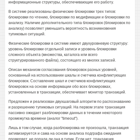
информационные структуры, обеспечивающие его работу.
В системе реализованы физические блокировки трех типов:
блокировки по чтению, блокировки по модификации и блокировки по
анализу. Наличие дополнительного типа блокировок (блокировок по
анализу) позволяет уменьшить вероятность возникновения
тупиковых ситуаций.
Физические блокировки в системе имеют двухуровневую структуру:
уровень блокировки отдельной записи и уровень блокировки
сложного объекта (множества, каталога или всего
структурированного файла), состоящего из многих записей.
Описан механизм согласования блокировок разных уровней,
основанный на использовании шкалы и счетчика конфликтующих
блокировок. Составление шкал и счетчиков конфликтующих
блокировок на основе информации обо всех блокировках,
установленных в транзакции, обеспечивает монитор транзакций.
Предложен и реализован двухшаговый алгоритм по распознаванию
и разрешению тупиковых ситуаций. На первом этапе транзакция
пассивно ожидает разблокировки данных в течении некоторого
промежутка времени (аналог "timeout").
Лишь в том случае, когда разблокировка не произошла, транзакция
активизируется и сама на основе анализа подграфа ожидания
проверяет, не попала ли она в тупик. Если нет, транзакция