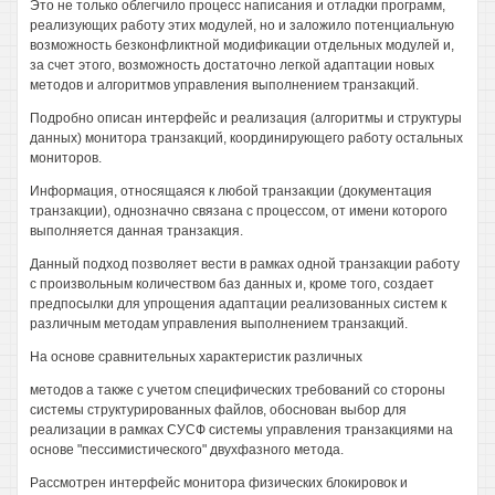
Это не только облегчило процесс написания и отладки программ,
реализующих работу этих модулей, но и заложило потенциальную
возможность безконфликтной модификации отдельных модулей и,
за счет этого, возможность достаточно легкой адаптации новых
методов и алгоритмов управления выполнением транзакций.
Подробно описан интерфейс и реализация (алгоритмы и структуры
данных) монитора транзакций, координирующего работу остальных
мониторов.
Информация, относящаяся к любой транзакции (документация
транзакции), однозначно связана с процессом, от имени которого
выполняется данная транзакция.
Данный подход позволяет вести в рамках одной транзакции работу
с произвольным количеством баз данных и, кроме того, создает
предпосылки для упрощения адаптации реализованных систем к
различным методам управления выполнением транзакций.
На основе сравнительных характеристик различных
методов а также с учетом специфических требований со стороны
системы структурированных файлов, обоснован выбор для
реализации в рамках СУСФ системы управления транзакциями на
основе "пессимистического" двухфазного метода.
Рассмотрен интерфейс монитора физических блокировок и