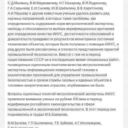
С.Д.Малкину, В.М.Марковичеву, Н.Г.Назарову, В.Я.Родионову,
Г.А.Сарычеву, Е.И.Сычеву, Ю.В.Шабалину, В.В.Харитонову,
А.И.Якушеву и другим известным ученым удалось развить ряд
научных направлений, в которых такие проблемы, как
определенность содержания норм метрологической экспертизы,
свободы и обоснованности выбора верификационных критериев
для определения качества ИИУС, достаточности обоснований и
доказательств правдивости результатов мониторинга состояния
технических объектов, которые были получены с помощью ИИУС, и
ряд других были рассмотрены в плоскости представления гарантий
промышленной безопасности. Вместе с тем ни в период
существования СССР ни в последующее время специальных работ,
посвященных оценочным понятиям качества метрологической
экспертизы информационно-измерительной техники и
аналитических приложений для управления промышленной
безопасностью и сроком службы газовых и ядерных объектов в
топливно-энергетических отраслях, опубликовано не было.
Вопросы оценочных понятий метрологической экспертизы ИИУС
привлекли внимание ученых на рубеже XXI века в период
кодификации российского законодательства в сфере
промышленной и экологической безопасности. В этот период они
поднимались в трудах М.Б.Бакирова,
B.М.Белова, Г.П.Былинкина, Т.Е.Зуйкова, А.Г.Иноземцева,