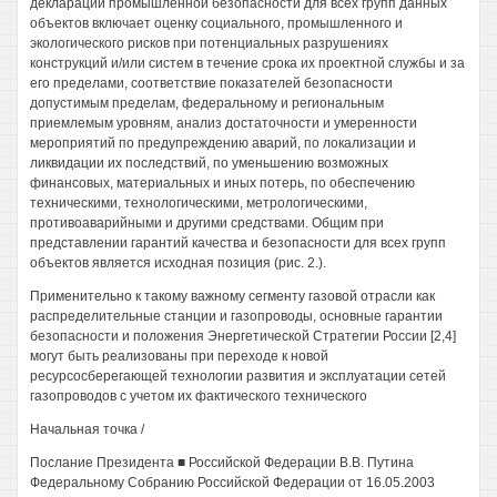
декларации промышленной безопасности для всех групп данных
объектов включает оценку социального, промышленного и
экологического рисков при потенциальных разрушениях
конструкций и/или систем в течение срока их проектной службы и за
его пределами, соответствие показателей безопасности
допустимым пределам, федеральному и региональным
приемлемым уровням, анализ достаточности и умеренности
мероприятий по предупреждению аварий, по локализации и
ликвидации их последствий, по уменьшению возможных
финансовых, материальных и иных потерь, по обеспечению
техническими, технологическими, метрологическими,
противоаварийными и другими средствами. Общим при
представлении гарантий качества и безопасности для всех групп
объектов является исходная позиция (рис. 2.).
Применительно к такому важному сегменту газовой отрасли как
распределительные станции и газопроводы, основные гарантии
безопасности и положения Энергетической Стратегии России [2,4]
могут быть реализованы при переходе к новой
ресурсосберегающей технологии развития и эксплуатации сетей
газопроводов с учетом их фактического технического
Начальная точка /
Послание Президента ■ Российской Федерации В.В. Путина
Федеральному Собранию Российской Федерации от 16.05.2003