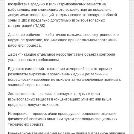
воздействия вредных и (или) взрывоопасных веществ на
работающих или снижающих это воздействие до предельно
допустимых концентраций вредных веществ в воздухе рабочей
зоны (ПДК) и предельно допустимых взрывобезопасных
концентраций (ПДВК).
Давление рабочее — избыточное максимальное внутреннее или
наружное давление, возникающее при нормальном протекании
рабочего процесса.
Дефект - каждое отдельное несоответствие объекта контроля
установленным требованиям;
Единство измерений - состояние измерений, при котором их
результаты выражены в узаконенных единицах величин и
погрешности измерений не выходят за установленные границы с
заданной вероятностью;
Загазованность — наличие в воздухе вредных и (или)
взрывоопасных веществ в концентрациях близких или выше
предельно-допустимых норм.
Измерение — процесс и/или процедура определения значения
физической величины опытным путем с помощью специальных
технических средств.
Инженерно-математическая модель — формализованное описание