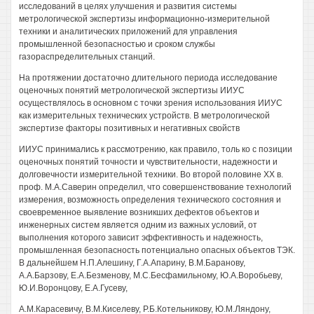
исследований в целях улучшения и развития системы
метрологической экспертизы информационно-измерительной
техники и аналитических приложений для управления
промышленной безопасностью и сроком службы
газораспределительных станций.
На протяжении достаточно длительного периода исследование
оценочных понятий метрологической экспертизы ИИУС
осуществлялось в основном с точки зрения использования ИИУС
как измерительных технических устройств. В метрологической
экспертизе факторы позитивных и негативных свойств
ИИУС принимались к рассмотрению, как правило, толь ко с позиции
оценочных понятий точности и чувствительности, надежности и
долговечности измерительной техники. Во второй половине XX в.
проф. М.А.Саверин определил, что совершенствование технологий
измерения, возможность определения технического состояния и
своевременное выявление возникших дефектов объектов и
инженерных систем является одним из важных условий, от
выполнения которого зависит эффективность и надежность,
промышленная безопасность потенциально опасных объектов ТЭК.
В дальнейшем Н.П.Алешину, Г.А.Апарину, В.М.Баранову,
А.А.Барзову, Е.А.Безменову, М.С.Бесфамильному, Ю.А.Воробьеву,
Ю.И.Воронцову, Е.А.Гусеву,
A.М.Карасевичу, В.М.Киселеву, Р.Б.Котельникову, Ю.М.Ляндону,