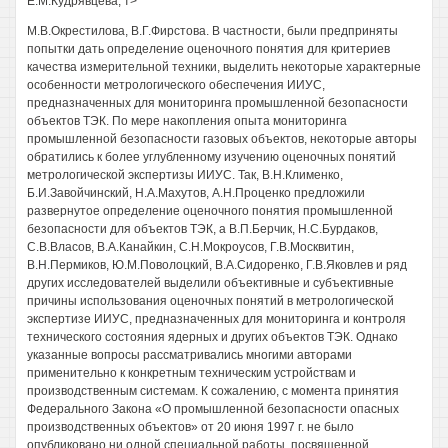
Е.М.Кудрявцева, т>
М.В.Окрестилова, В.Г.Фирстова. В частности, были предприняты
попытки дать определение оценочного понятия для критериев
качества измерительной техники, выделить некоторые характерные
особенности метрологического обеспечения ИИУС,
предназначенных для мониторинга промышленной безопасности
объектов ТЭК. По мере накопления опыта мониторинга
промышленной безопасности газовых объектов, некоторые авторы
обратились к более углубленному изучению оценочных понятий
метрологической экспертизы ИИУС. Так, В.Н.Клименко,
Б.И.Завойчинский, Н.А.Махутов, А.Н.Проценко предложили
развернутое определение оценочного понятия промышленной
безопасности для объектов ТЭК, а В.П.Берчик, Н.С.Бурдаков,
С.В.Власов, В.А.Канайкин, С.Н.Мокроусов, Г.В.Москвитин,
В.Н.Пермиков, Ю.М.Поволоцкий, В.А.Сидоренко, Г.В.Яковлев и ряд
других исследователей выделили объективные и субъективные
причины использования оценочных понятий в метрологической
экспертизе ИИУС, предназначенных для мониторинга и контроля
технического состояния ядерных и других объектов ТЭК. Однако
указанные вопросы рассматривались многими авторами
применительно к конкретным техническим устройствам и
производственным системам. К сожалению, с момента принятия
Федерального Закона «О промышленной безопасности опасных
производственных объектов» от 20 июня 1997 г. не было
опубликовано ни одной специальной работы, посвященной