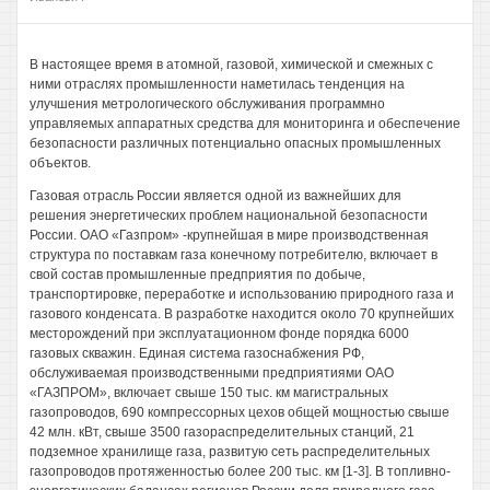
В настоящее время в атомной, газовой, химической и смежных с
ними отраслях промышленности наметилась тенденция на
улучшения метрологического обслуживания программно
управляемых аппаратных средства для мониторинга и обеспечение
безопасности различных потенциально опасных промышленных
объектов.
Газовая отрасль России является одной из важнейших для
решения энергетических проблем национальной безопасности
России. ОАО «Газпром» -крупнейшая в мире производственная
структура по поставкам газа конечному потребителю, включает в
свой состав промышленные предприятия по добыче,
транспортировке, переработке и использованию природного газа и
газового конденсата. В разработке находится около 70 крупнейших
месторождений при эксплуатационном фонде порядка 6000
газовых скважин. Единая система газоснабжения РФ,
обслуживаемая производственными предприятиями ОАО
«ГАЗПРОМ», включает свыше 150 тыс. км магистральных
газопроводов, 690 компрессорных цехов общей мощностью свыше
42 млн. кВт, свыше 3500 газораспределительных станций, 21
подземное хранилище газа, развитую сеть распределительных
газопроводов протяженностью более 200 тыс. км [1-3]. В топливно-