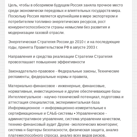
Цель, чтобы в обозримом будущем Россия заняла прочное место
среди экономически передовых и влиятельных государств мира.
Поскольку Россия является крупнейшим в мире экспортером и
потребителем топливно-энергетических ресурсов, рост
конкурентоспособности страны немыслим без развития и
модернизации газовой отрасли.
Энергетическая Стратегия России до 2010 г. и на последующие
годы, принята Правительством РФ в августе 2003 г.
Направления и средства реализации Стратегии Стратегия
провозглашает повышение эффективности
Законадательпо-правовое - Федеральные законы, Технические
регламенты, федеральные нормы и правила,
Материально-финансовое - инженерные, финансовые,
нормативные, инвестиционные и другие обеспечивающие базы
Интеллектуальное - научно-технический потенциал, подготовка и
аттестация специалистов, экспериментальная база
Информационное -= информационно-измерительные к
сертификационные и САЬБ-системы • Управленческое -
административное управление, система управлении качеством,
технико-финансовый аудит Другие -экологических мониторинг,
система н бартеры безопасности, физическая защита, анализ
платежеспособного спросаз, анализ всех видов рисков,.