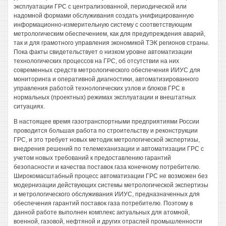
эксплуатации ГРС с централизованной, периодической или
надомной формами обслуживания создать унифицированную
информационно-измерительную систему с соответствующим
метрологическим обеспечением, как для предупреждения аварий,
так и для грамотного управления экономикой ТЭК регионов страны.
Пока факты свидетельствует о низком уровне автоматизации
технологических процессов на ГРС, об отсутствии на них
современных средств метрологического обеспечения ИИУС для
мониторинга и оперативной диагностики, автоматизированного
управления работой технологических узлов и блоков ГРС в
нормальных (проектных) режимах эксплуатации и внештатных
ситуациях.
В настоящее время газотранспортными предприятиями России
проводится большая работа по строительству и реконструкции
ГРС, и это требует новых методик метрологической экспертизы,
внедрения решений по телемеханизации и автоматизации ГРС с
учетом новых требований к предоставлению гарантий
безопасности и качества поставок газа конечному потребителю.
Широкомасштабный процесс автоматизации ГРС не возможен без
модернизации действующих системы метрологической экспертизы
и метрологического обслуживания ИИУС, предназначенных для
обеспечения гарантий поставок газа потребителю. Поэтому в
данной работе выполнен комплекс актуальных для атомной,
военной, газовой, нефтяной и других отраслей промышленности