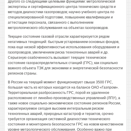
другого со следующими целевыми функциями: метрологической
экспертизы и сертификационного центра технических средств и
методов диагностики газопроводов; научно-учебного центра по
специализированной подготовке, повышению квалификации и
аттестации персонала, связанного с выполнением
метрологического обслуживания на объектах газопроводов.
Текущее состояние газовой отрасли характеризуется рядом
негативных тенденций: быстрым устареванием основных фондов,
пока еще низкой эффективностью использования оборудования и
газопроводов, увеличением риска техногенных аварий и др.
Серьезную озабоченность вызывает текущее техническое
состояние газораспределительных станций (ГРС), как социально
важного объекта ТЭК для экономики и энергетической безопасности
регионов страны.
В России на текущий момент функционирует свыше 3500 ГРС,
большая часть из которых находится на балансе ОАО «Газпром».
Территориальная разбросанность ГРС, порой их удаленное
расположение от линейно-производственных управлений (ЛПУ), а
также новое социально-экономическое состояние регионов России,
характеризуемое сегодня высоким интегральным риском
техногенных аварий, природных катастроф и терактов, срочно
требуется организация системной диагностики технического
состояния и мониторинга безопасности ГРС на новом качественном
уровне метрологического обслуживания. Особенно важно при