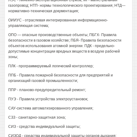
ЛЭС - линейно-эксплуатационная служба; МГ- магистральный
газопровод; НТП- нормы технологического проектирования; НТД—
нормативно-техническая документация;
ОИИУС - отраслевая интегрированная информационно-
управляющая система;
ОПО — опасные производственные объекты; ПБГХ- Правила
безопасности в газовом хозяйстве; ПБЯ- Правила безопасности
объектов использования атомной энергии. ПДК - предельно-
допустимые концентрации вредных веществ в воздухе рабочей
зоны;
ПЛК - программируемый логический контроллер;
ППБ - Правила пожарной безопасности для предприятий и
организаций газовой промышленности;
ППР - планово-предупредительный ремонт;
ПУЭ - Правила устройства электроустановок;
САУ-система автоматизированного управления;
СЗЗ - санитарно-защитная зона;
СИЗ - средства индивидуальной защиты;
СИЗОД - средства индивидуальной защиты органов дыхания;