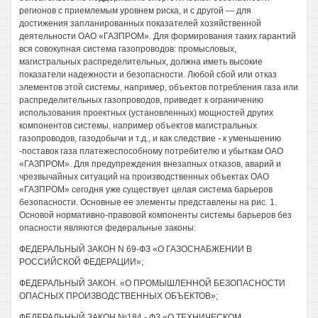
регионов с приемлемым уровнем риска, и с другой — для
достижения запланированных показателей хозяйственной
деятельности ОАО «ГАЗПРОМ». Для формирования таких гарантий
вся совокупная система газопроводов: промысловых,
магистральных распределительных, должна иметь высокие
показатели надежности и безопасности. Любой сбой или отказ
элементов этой системы, например, объектов потребления газа или
распределительных газопроводов, приведет к ограничению
использования проектных (установленных) мощностей других
компонентов системы, например объектов магистральных
газопроводов, газодобычи и т.д., и как следствие - к уменьшению
-поставок газа платежеспособному потребителю и убыткам ОАО
«ГАЗПРОМ». Для предупреждения внезапных отказов, аварий и
чрезвычайных ситуаций на производственных объектах ОАО
«ГАЗПРОМ» сегодня уже существует целая система барьеров
безопасности. Основные ее элементы представлены на рис. 1.
Основой нормативно-правовой компоненты системы барьеров без
опасности являются федеральные законы:
ФЕДЕРАЛЬНЫЙ ЗАКОН N 69-ФЗ «О ГАЗОСНАБЖЕНИИ В
РОССИЙСКОЙ ФЕДЕРАЦИИ»;
ФЕДЕРАЛЬНЫЙ ЗАКОН. «О ПРОМЫШЛЕННОЙ БЕЗОПАСНОСТИ
ОПАСНЫХ ПРОИЗВОДСТВЕННЫХ ОБЪЕКТОВ»;
ФЕДЕРАЛЬНЫЙ ЗАКОН №184 - ФЗ «О ТЕХНИЧЕСКОМ