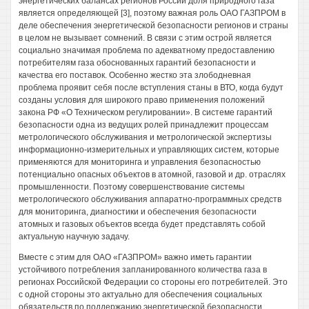
энергетических балансах регионов России доля природного газа
является определяющей [3], поэтому важная роль ОАО ГАЗПРОМ в
деле обеспечения энергетической безопасности регионов и страны
в целом не вызывает сомнений. В связи с этим острой является
социально значимая проблема по адекватному предоставлению
потребителям газа обоснованных гарантий безопасности и
качества его поставок. Особенно жестко эта злободневная
проблема проявит себя после вступления станы в ВТО, когда будут
созданы условия для широкого право применения положений
закона РФ «О Техническом регулировании». В системе гарантий
безопасности одна из ведущих ролей принадлежит процессам
метрологического обслуживания и метрологической экспертизы
информационно-измерительных и управляющих систем, которые
применяются для мониторинга и управления безопасностью
потенциально опасных объектов в атомной, газовой и др. отраслях
промышленности. Поэтому совершенствование системы
метрологического обслуживания аппаратно-программных средств
для мониторинга, диагностики и обеспечения безопасности
атомных и газовых объектов всегда будет представлять собой
актуальную научную задачу.
Вместе с этим для ОАО «ГАЗПРОМ» важно иметь гарантии
устойчивого потребления запланированного количества газа в
регионах Российской Федерации со стороны его потребителей. Это
с одной стороны это актуально для обеспечения социальных
обязательств по поддержанию энергетической безопасности