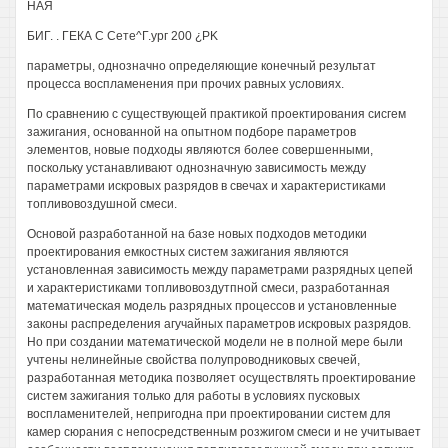
НАЯ
БИГ. . ГЕКА С Сете^Г.ург 200 ¿PK
параметры, однозначно определяющие конечный результат
процесса воспламенения при прочих равных условиях.
По сравнению с существующей практикой проектирования сисгем
зажигания, основанной на опытном подборе параметров
элементов, новые подходы являются более совершенными,
поскольку устанавливают однозначную зависимость между
параметрами искровых разрядов в свечах и характеристиками
топливовоздушной смеси.
Основой разработанной на базе новых подходов методики
проектирования емкостных систем зажигания являются
установленная зависимость между параметрами разрядных цепей
и характеристиками топливовоздутпной смеси, разработанная
математическая модель разрядных процессов и установленные
законы распределения агучайных параметров искровых разрядов.
Но при создании математической модели не в полной мере были
учтены нелинейные свойства полупроводниковых свечей,
разработанная методика позволяет осуществлять проектирование
систем зажигания только для работы в условиях пусковых
воспламенителей, непригодна при проектировании систем для
камер сюрания с непосредственным розжигом смеси и не учитывает