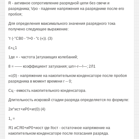
R - активное сопротивление разрядной цепи без свечи и
разрядника; Vpo - падение напряжения на разряднике после его
пробоя;
Для определения максимального значения разрядного тока
получено следующее выражение:
'т (-°СВ0 - "/>0 - "с («)). (3)
£»¿1
1де = - частота }атухающих колебаний;
8 = —— коэффициент затухания; шп=-г—!—; 2Л1
«с(0) - напряжение на накопительном конденсаторе после пробоя
разрядника в момент времени г -- 0;
Сц - емкость накопительного конденсатора.
Длительность искровой стадии разряда определяется по формуле:
2и^ист+иР0+иг(0) (4)
1„ =
Я1 иСЯ0+иР0+иост где I!ост - остаточное напряжение на
накопительном конденсаторе после погасания разряда.