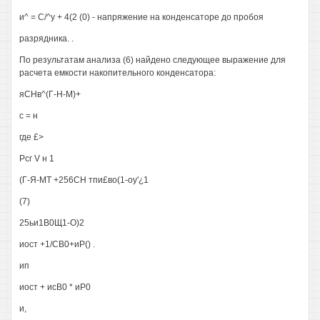
и^ = С/^у + 4(2 (0) - напряжение на конденсаторе до пробоя
разрядника. .
По результатам анализа (6) найдено следующее выражение для
расчета емкости накопительного конденсатора:
яСНв^(Г-Н-М)+
с = н
где £>
Рсг V н 1
(Г-Я-МТ +256СН тпи£во(1-оу'¿1
(7)
25ьи1В0Щ1-О)2
иост +1/СВ0+иР() .
ип
иост + исВ0 * иР0
и,