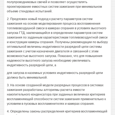
полупроводниковых свечей и позволяет осуществлять
проектирование емкостных систем зажигания при минимальном
объеме стендовых испытаний.
2. Предложен новый подход к расчету параметров систем
зажигания на основе моделирования процесса воспламенения
топливовоздушной смеси в камерах сгорания в условиях высотного
запуска ГТД, заключающийся в определении параметров систем
зажигания по заданным характеристикам топливовоздунтной смеси
и конструкции камеры сгорания. Получены рекомендации по выбору
оптимальной величины индуктивности разрядной цепи системы
зажигания с учетом назначения двигателя и связанной с этим
возможностью высотного запуска. Показано, что для повышения
надежности высотного запуска необходимо увеличивать
индуктивность разрядной цепи, а
для запуска в наземных условиях индуктивность разрядной цепи
должна быть минимальной.
3. На основе созданной модели разрядных процессов в системах
зажигания разработаны алторигмы расчета емкости
накопительного конденсатора при заданных величинах критериев
воспламеняющей способности систем зажигания применительно к
условиям в пусковых воспламенителях и камерах сгорания.
4. Определены законы распределения критериев воспламеняющей