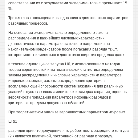
сопоставлении их с результатами экспериментов не превышает 15
%.
Третья глава посвящена исследованию вероятностных параметров
разрядных процессов.
На основании экспериментально определенного закона
распределения и важнейших числовых характеристик
диагностического параметра остаточного напряжения на
накопительном конденсаторе после погасания разряда ^()Ст,
которое может изменяться в достаточно широких пределах даже
в течение одного цикла запуска I IД, с использованием методов
теории вероятностей и математической статистики определены
законы распределения и числовые характеристики параметров
искровых разрядов, законы распределения критериев
воспламеняющей способности систем зажигания для различных
условий в пусковых воспламенителях и камерах сгорания, оценены
вероятности попадания параметров искровых разрядов и
критериев в пределы допусковых областей.
При теоретическом анализе верояшостных параметров искровых
Ш &1
разрядов принято допущение, что добротность разрядного контура
(2 • является величиной, постоянной от разряда к разряду.