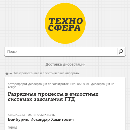
Доставка диссертаций
Электромеханика и электрические аппараты
автореферат диссертации по электротехнике, 05.09.01, диссертация на
тему:
Разрядные процессы в емкостных
системах зажигания ГТД
кандидата технических наук
Байбурин, Искандар Хамитович
город