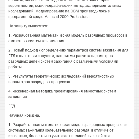
анализа, численные методы матемашки, методы теории
вероятностей, осциллографический метод экспериментальных
исследований. Моделирование па ЭВМ производилось в
программной среде Mathcad 2000 Professional.
На защиту выносятся:
1. Разработанная математическая модель разрядных процессов в
емкостных системах зажигания.
2. Новый подход к определению параметров систем зажигания для
ГТД с высотным запуском, алгоритмы расчета параметров
разрядных цепей систем зажигания с различными условиями
работы.
3. Результаты теоретических исследований вероятностных
параметров разрядных процессов.
4. Инженерная методика проектирования емкостных систем
зажигания
ГГД.
Научная новизна.
1. Разработанная математическая модель разрядных процессов в
системах зажигания колебательного разряда, в отличие от
известных, более точно учитывает нелинейные свойства