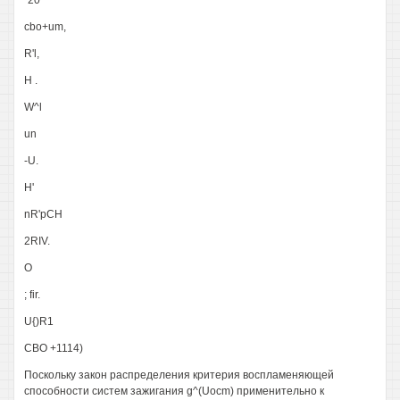
"20
cbo+um,
R'l,
H .
W^l
un
-U.
H'
nR'pCH
2RIV.
О
; fir.
U{)R1
CBO +1114)
Поскольку закон распределения критерия воспламеняющей
способности систем зажигания g^(Uocm) применительно к