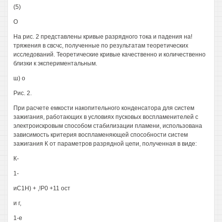
(5)
О
На рис. 2 представлены кривые разрядного тока и падения на!
тряжения в свсчс, полученные по результатам теоретических
исследований. Теоретические кривые качественно и количественно
близки к экспериментальным.
ш) о
Рис. 2.
При расчете емкости накопительного конденсатора для систем
зажигания, работающих в условиях пусковых воспламенителей с
электроискровым способом стабилизации пламени, использована
зависимость критерия воспламеняющей способности систем
зажигания К от параметров разрядной цепи, полученная в виде:
К-
1-
иС1Н) + ,!Р0 +11 ост
и г,
1-е