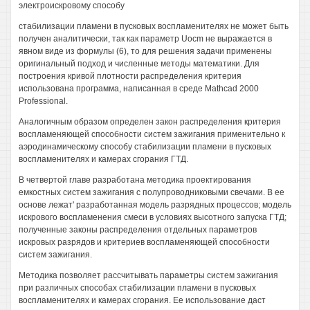
электроискровому способу
стабилизации пламени в пусковых воспламенителях не может быть
получен аналитически, так как параметр Uocm не выражается в
явном виде из формулы (6), то для решения задачи применены
оригинальный подход и численные методы математики. Для
построения кривой плотности распределения критерия
использована программа, написанная в среде Mathcad 2000
Professional.
Аналогичным образом определен закон распределения критерия
воспламеняющей способности систем зажигания применительно к
аэродинамическому способу стабилизации пламени в пусковых
воспламенителях и камерах сгорания ГТД.
В четвертой главе разработана методика проектирования
емкостных систем зажигания с полупроводниковыми свечами. В ее
основе лежат' разработанная модель разрядных процессов; модель
искрового воспламенения смеси в условиях высотного запуска ГТД;
полученные законы распределения отдельных параметров
искровых разрядов и критериев воспламеняющей способности
систем зажигания.
Методика позволяет рассчитывать параметры систем зажигания
при различных способах стабилизации пламени в пусковых
воспламенителях и камерах сгорания. Ее использование даст