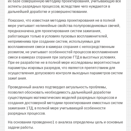
их базе совершенную методику проектирования, учитывающую все
аспекты разрядных процессов, вследствие чего нуждаются в
дальнейшей доработке и усовершенствовании.
Показано, что известная методика проектирования не в полной
мере учитывает нелинейные свойства полупроводниковых свечей,
предназначена для проектирования систем зажигания,
работающих только в условиях пусковых воспламенителей,
неприменима при создании систем, используемых для
воспламенения смеси в камерах сгорания с непосредственным
розжигом, не учитывает особенностей процессов воспламенения
смеси в камерах сгорания при запуске ГТД в высотных условиях.
При ее разработке не в полной мере исследованы вероятностные
параметры искровых разрядов, что является препятствием для
осуществления допускового контроля выходных параметров систем
зажи! ания.
Проведенный анализ подтвердил актуальность проблемы,
позволил обосновать необходимость дальнейшей доработки
существующих математических моделей разрядных процессов и
создания достоверной методики проектирования емкостных систем
зажигания 1ТД, в полной мере учитывающей особенности
разрядных процессов.
На основании проведенно1 о анализа определены цель и основные
задачи работы.