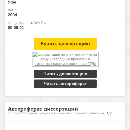
Уфа
год
2004
специальность ВАК РФ
05.09.01
Купить диссертацию
Читать диссертацию
Читать автореферат
Автореферат диссертации
по теме "Разрядные процессы в емкостных системах зажигания ГТД"