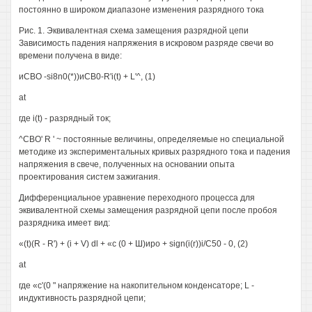
постоянно в широком диапазоне изменения разрядного тока
Рис. 1. Эквивалентная схема замещения разрядной цепи
Зависимость падения напряжения в искровом разряде свечи во
времени получена в виде:
иСВО -si8n0(*))иСВ0-R'i(t) + L'^, (1)
at
где i(t) - разрядный ток;
^СВО' R ' ~ постоянные величины, определяемые но специальной
методике из экспериментальных кривых разрядного тока и падения
напряжения в свече, полученных на основании опыта
проектирования систем зажигания.
Дифференциальное уравнение переходного процесса для
эквивалентной схемы замещения разрядной цепи после пробоя
разрядника имеет вид:
«(t)(R - R') + (i + V) dl + «с (0 + Ш)иро + sign(i(r))i/C50 - 0, (2)
at
где «с'(0 " напряжение на накопительном конденсаторе; L -
индуктивность разрядной цепи;