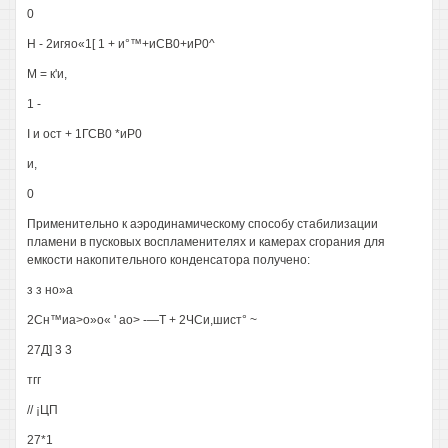
0
Н - 2игяо«1[ 1 + и°™+иСВ0+иР0^
М = к'и,
1 -
I и ост + 1ГСВ0 *иР0
и,
0
Применительно к аэродинамическому способу стабилизации
пламени в пусковых воспламенителях и камерах сгорания для
емкости накопительного конденсатора получено:
з з но»а
2Сн™иа>о»о« ' ао> -—Т + 2ЧСи,шист° ~
27Д] 3 3
тгг
// ¡ЦП
27*1