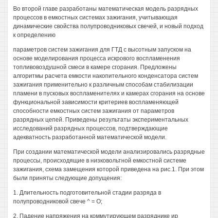
Во второй главе разработаны математическая модель разрядных
процессов в емкостных системах зажигания, учитывающая
динамические свойства полупроводниковых свечей, и новый подход
к определению
параметров систем зажигания для ГТД с высотным запуском на
основе моделирования процесса искрового воспламенения
топливовоздушной смеси в камере сгорания. Предложены
алгоритмы расчета емкости накопительного конденсатора систем
зажигания применительно к различным способам стабилизации
пламени в пусковых воспламенителях и камерах сгорания на основе
функциональной зависимости критериев воспламеняющей
способности емкостных систем зажигания от параметров
разрядных цепей. Приведены результаты экспериментальных
исследований разрядных процессов, подтверждающие
адекватность разработанной математической модели.
При создании математической модели анализировались разрядные
процессы, происходящие в низковольтной емкостной системе
зажигания, схема замещения которой приведена на рис.1. При этом
были приняты следующие допущения:
1. Длительность подготовительной стадии разряда в
полупроводниковой свече ^ = О;
2. Падение напряжения на коммутирующем разряднике ир