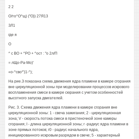
2 2
О/то^О^щ) (''О}) 27Я13
ЗЛ1
где я
О
^ с ВО + ^РО + ^ост : "о 2л/П
= лЩо-Ра-Мо)'
«о-^сво*')1-^);
На рие.З показана схема движения ядра пламени в камере сгорания
вне циркуляционной зоны при моделировании процессов искрового
воспламенения смеси в камере сюрания с учетом особенностей
высотного запуска двигателей.
Рис. 3. Схема движения ядра пламени в камере сгорания вне
циркуляционной зоны: 1 - свеча зажигания; 2 - циркуляционная
зона; V - скорость потока смеси в пристеночной зоне камеры
сгорания; I - длина циркуляционной зоны; г -радиус ядра пламени в
зоне прямых потоков; г0 - радиус начального ядра,
инициированного искровым разрядом в свече; 5 - характерный