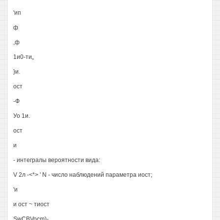
'ип
ф
,ф
1и0-ти„
}и.
ост
-Ф
Уо 1и.
ост
и
- интегралы вероятности вида:
V 2л -<*> ' N - число наблюдений параметра иост;
'и
и ост ~ тиост
SwCBVocm)-