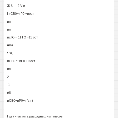
Ж £н.т 2 V и
I иСВ0+иР0 +иост
ип
ип
ис/Ю + 11 ГО +11 ост
■Лл
Я'и,
иСВ0 *~иР0 + иост
ип
2
-1
(6)
иСВ0+иР0+и°ст )
т
I де / - частота разрядных импульсов;