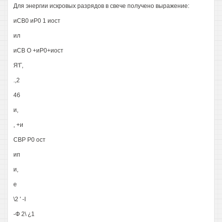
Для энергии искровых разрядов в свече получено выражение:
иСВ0 иР0 1 иост
ил
иСВ О +иР0+иост
Я'Г,
.,2
46
и,
, +и
СВР Р0 ост
ип
и,
е
\2 ' -I
-Ф 2\ ¿1