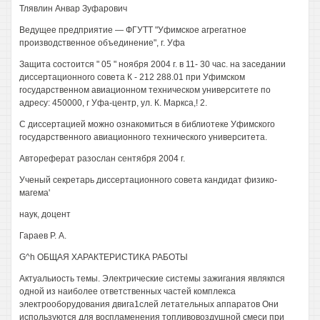
Тлявлин Анвар Зуфарович
Ведущее предприятие — ФГУТТ "Уфимское агрегатное
производственное объединение", г. Уфа
Защита состоится " 05 " ноября 2004 г. в 11- 30 час. на заседании
диссертационного совета К - 212 288.01 при Уфимском
государственном авиационном техническом университете по
адресу: 450000, г Уфа-центр, ул. К. Маркса,! 2.
С диссертацией можно ознакомиться в библиотеке Уфимского
государственного авиационного технического университета.
Автореферат разослан сентября 2004 г.
Ученый секретарь диссертационного совета кандидат физико-
магема'
наук, доцент
Гараев Р. А.
G^h ОБЩАЯ ХАРАКТЕРИСТИКА РАБОТЫ
Актуальиость темы. Электрические системы зажигания являкпся
одной из наиболее ответственных частей комплекса
электрооборудования двига1слей летательных аппаратов Они
используются для воспламенения топливовоздушной смеси при