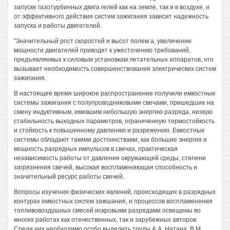
запуске газотурбинных двига гелей как на земле, так и в воздухе, и
от эффективного действия систем зажигания зависит надежность
запуска и работы двигателей.
"Значительный рост скоростей и высот полем а, увеличение
мощности двигателей приводят к ужесточению требований,
предъявляемых к силовым установкам летательных аппаратов, что
вызывает необходимость совершенствования электрических систем
зажигания.
В настоящее время широкое распространение получили емкостные
системы зажигания с полупроводниковыми свечами, пришедшие на
смену индуктивным, имевшим небольшую энергию разряда, низкую
стабильность выходных параметров, ограниченную термостойкость
и стойкость к повышенному давлению и разрежению. Емкостные
системы обладают такими достоинствами, как большие энергия и
мощность разрядных импульсов в свечах, практическая
независимость работы от давления окружающей среды, степени
загрязнения свечей, высокая воспламеняющая способность и
значительный ресурс работы свечей.
Вопросы изучения физических явлений, происходящих в разрядных
контурах емкостных сисгем зажшания, и процессов воспламенения
топливовоздушных смесей искровыми разрядами освещены во
многих работах как отечественных, так и зарубежных авторов.
Среди них необходимо особо выделить труды A.A. Натана, В.М.