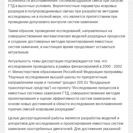
особенности воспламенения топливовоздушной смеси при запуске
ГТД в высотных условиях. Вероятностные параметры искровых
разрядов в полупроводниковых свечах при разработке методики
исследованы не в полной мере, что является препятствием при
проведении допускового контроля систем зажигания.
Таким образом, проведение исследований, направленных на
совершенствование математических моделей разрядных процессов
и создание достоверных методик проектирования емкостных
систем зажигания, в настоящее время продолжает оставаться
актуальным.
Актуальность темы диссертации подтверждается тем, что
исследования проводились в рамках финансируемой в 2000 - 2002
гт. Министерством образования Российской Федерации программы
"Научные исследования высшей школы по приоритетным
направлениям науки и техники" (раздел 205.01 "Воздушные
транспортные средства") но проекту "Исследование процессов в
емкостных системах зажигания ГТД, совершенствование методик
проектирования и оценки эффективности систем зажигания на
основе новых достижений в области исследования воспламенения
горючих смесей искровыми разрядами".
Целью диссертациониой работы являегся разработка моделей и
алгоритмов для исследования и проектирования емкостных систем
зажигания газотурбинных двигателей. Для достижения указанной