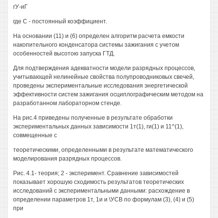
гУ-иГ
где С - постоянный коэффициент.
На основании (11) и (6) определен алгоритм расчета емкости
накопительного конденсатора системы зажигания с учетом
особенностей высотою запуска ГТД.
Для подтверждения адекватности модели разрядных процессов,
учитывающей нелинейные свойства полупроводниковых свечей,
проведены экспериментальные исследования энергетической
эффективности систем зажигания осциплографическим методом на
разработанном лабораторном стенде.
На рис.4 приведены полученные в результате обработки
экспериментальных данных зависимости 1т(1), ги(1) и 11^(1),
совмещенные с
теоретическими, определенными в результате математического
моделирования разрядных процессов.
Рис. 4.1- теория; 2 - эксперимент. Сравнение зависимостей
показывает хорошую сходимость результатов теоретических
исследований с экспериментальными данными: расхождение в
определении параметров 1т, 1и и \УСВ по формулам (3), (4) и (5)
при