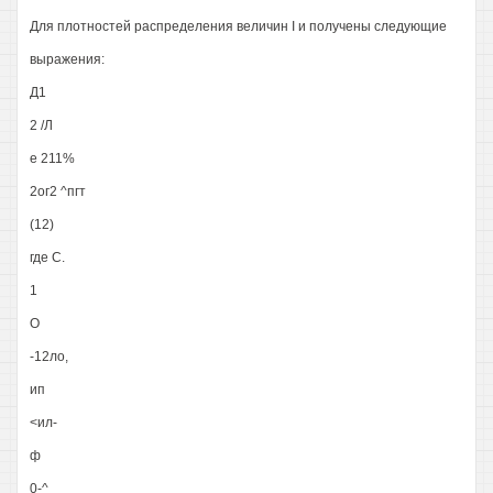
Для плотностей распределения величин I и получены следующие
выражения:
Д1
2 /Л
е 211%
2ог2 ^пгт
(12)
где С.
1
О
-12ло,
ип
<ил-
ф
0-^