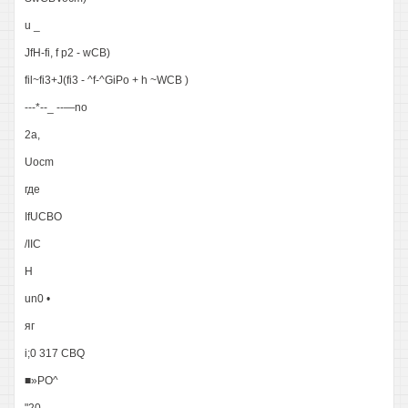
u _
JfH-fi, f p2 - wCB)
fil~fi3+J(fi3 - ^f-^GiPo + h ~WCB )
---*--_ --—no
2a,
Uocm
где
IfUCBO
/IIС
H
un0 •
яг
i;0 317 CBQ
■»PO^