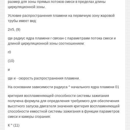
размер для зоны прямых потоков смеси в пределах длины
циркуляционной зоны.
Условие распространения пламени на первичную зону жаровой
трубы имеет вид:
2гг5, (9)
где радиус ядра пламени г связан с параметрами потока смеси и
длиной циркуляционной зоны соотношением:
г0
(10)
и
где и - скорость распространения пламени.
На основании зависимости радиуса ^ начального ядра пламени 01
критерия воспламеняющей способности системы зажигания
получена формула для определения требуемого для обеспечения
высотного запуска двигателя значения критерия воспламеняющей
способности емкостной системы зажигания в функции параметров
смеси и камеры сгорания:
К ^ (11)