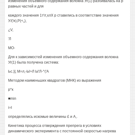
изменения объемного содержания волокна Уг(1) разбивалась на р
равных частей и для
каждого значения 1т\т,хлХ р ставились в соответствие значения
У/('я),Р(<„),
¿V,
'Л
МО-
Для к зависимостей изменения объемного содержания волокна
Уг(1) была получена система:
Ьс.)], М=л,-Ы>Л Ы'Л-^('А
Методом наименьших квадратов (МНК) из выражения
р*к
■min
i=l
определялись искомые величины £ и А,.
Кинетика процесса отверждения препрега в условиях
динамического эксперимента с постоянной скоростью нагрева