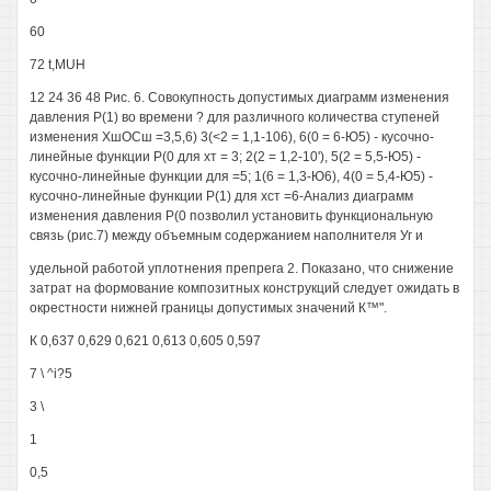
60
72 t,MUH
12 24 36 48 Рис. 6. Совокупность допустимых диаграмм изменения
давления Р(1) во времени ? для различного количества ступеней
изменения ХшОСш =3,5,6) 3(<2 = 1,1-106), 6(0 = 6-Ю5) - кусочно-
линейные функции Р(0 для хт = 3; 2(2 = 1,2-10'), 5(2 = 5,5-Ю5) -
кусочно-линейные функции для =5; 1(6 = 1,3-Ю6), 4(0 = 5,4-Ю5) -
кусочно-линейные функции Р(1) для хст =6-Анализ диаграмм
изменения давления Р(0 позволил установить функциональную
связь (рис.7) между объемным содержанием наполнителя Уг и
удельной работой уплотнения препрега 2. Показано, что снижение
затрат на формование композитных конструкций следует ожидать в
окрестности нижней границы допустимых значений К™".
К 0,637 0,629 0,621 0,613 0,605 0,597
7 \ ^i?5
3 \
1
0,5