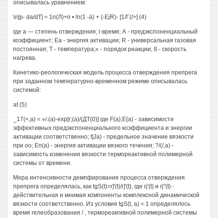
описывалась уравнением:
\п[р- da/dT] = 1п(Л)+п • !п(1 -ä) + {-EjR)- [1/Г(/>] (4)
где а — степень отверждения; i-время; А - предэкспоненциальный
коэффициент; Еа - энергия активации; R - универсальная газовая
постоянная; Т - температура;« - порядок реакции; ß - скорость
нагрева.
Кинетико-реологическая модель процесса отверждения препрега
при заданном температурно-временном режиме описывалась
системой:
at (5)
_17(<,а) = »/.(а)-ехр[г;(а)/(ДТ(0)] где F(a),E{a) - зависимости
эффективных предэкспоненциального коэффициента и энергии
активации соответственно; t]Ja) - предельное значение вязкости
при оо; Еп(а) - энергия активации вязкого течения; ?/(/,а) -
зависимость изменения вязкости термореактивной полимерной
системы от времени.
Мера интенсивности демпфирования процесса отверждения
препрега определялась, как tgS(t)=r]'(t)/r]'(t), где rj'(t) и rj"(t) -
действительная и мнимая компоненты комплексной динамической
вязкости соответственно. Из условия tgS(t, а) = 1 определялось
время гелеобразования / , термореакгивной полимерной системы