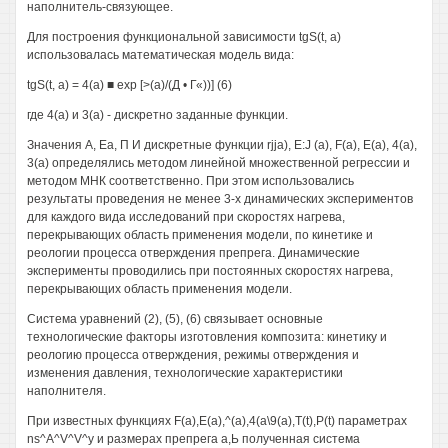
наполнитель-связующее.
Для построения функциональной зависимости tgS(t, а)
использовалась математическая модель вида:
tgS(t, а) = 4(a) ■ ехр [>(а)/(Д • Г«))] (6)
где 4(a) и 3(a) - дискретно заданные функции.
Значения А, Еа, П И дискретные функции rjja), E:J (a), F(a), Е(а), 4(a),
3(a) определялись методом линейной множественной регрессии и
методом МНК соответственно. При этом использовались
результаты проведения не менее 3-х динамических экспериментов
для каждого вида исследований при скоростях нагрева,
перекрывающих область применения модели, по кинетике и
реологии процесса отверждения препрега. Динамические
эксперименты проводились при постоянных скоростях нагрева,
перекрывающих область применения модели.
Система уравнений (2), (5), (6) связывает основные
технологические факторы изготовления композита: кинетику и
реологию процесса отверждения, режимы отверждения и
изменения давления, технологические характеристики
наполнителя.
При известных функциях F(a),E(a),^(a),4(a\9(a),T(t),P(t) параметрах
ns^A^V^V^y и размерах препрега а,Ь полученная система