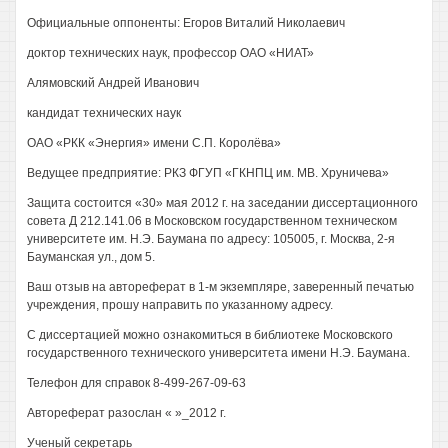
Официальные оппоненты: Егоров Виталий Николаевич
доктор технических наук, профессор ОАО «НИАТ»
Алямовский Андрей Иванович
кандидат технических наук
ОАО «РКК «Энергия» имени С.П. Королёва»
Ведущее предприятие: РКЗ ФГУП «ГКНПЦ им. MB. Хруничева»
Защита состоится «30» мая 2012 г. на заседании диссертационного
совета Д 212.141.06 в Московском государственном техническом
университете им. Н.Э. Баумана по адресу: 105005, г. Москва, 2-я
Бауманская ул., дом 5.
Ваш отзыв на автореферат в 1-м экземпляре, заверенный печатью
учреждения, прошу направить по указанному адресу.
С диссертацией можно ознакомиться в библиотеке Московского
государственного технического университета имени Н.Э. Баумана.
Телефон для справок 8-499-267-09-63
Автореферат разослан « »_2012 г.
Ученый секретарь