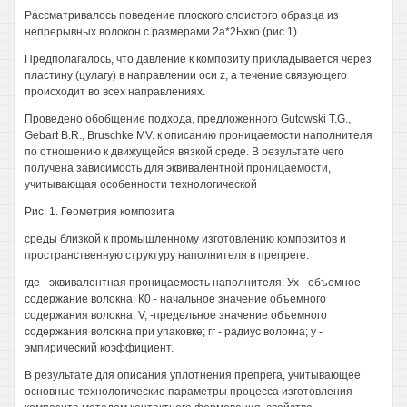
Рассматривалось поведение плоского слоистого образца из
непрерывных волокон с размерами 2а*2Ьхко (рис.1).
Предполагалось, что давление к композиту прикладывается через
пластину (цулагу) в направлении оси z, а течение связующего
происходит во всех направлениях.
Проведено обобщение подхода, предложенного Gutowski T.G.,
Gebart B.R., Bruschke MV. к описанию проницаемости наполнителя
по отношению к движущейся вязкой среде. В результате чего
получена зависимость для эквивалентной проницаемости,
учитывающая особенности технологической
Рис. 1. Геометрия композита
среды близкой к промышленному изготовлению композитов и
пространственную структуру наполнителя в препреге:
где - эквивалентная проницаемость наполнителя; Ух - объемное
содержание волокна; К0 - начальное значение объемного
содержания волокна; V, -предельное значение объемного
содержания волокна при упаковке; гг - радиус волокна; у -
эмпирический коэффициент.
В результате для описания уплотнения препрега, учитывающее
основные технологические параметры процесса изготовления