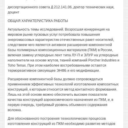
диссертационного совета Д 212.141.06, доктор технических наук,
доцент
ОБЩАЯ ХАРАКТЕРИСТИКА РАБОТЫ
Актуальность темы исследований. Возросшая конкуренция на
мировом рынке пусковых услуг потребовала повышения
энергомассовых характеристик отечественных ракет-носителей,
следствием чего является активное расширение компонентной
базы полимерных композиционных материалов (ПКМ) в России,
включая замену углеродных лент типа ЛУ-П и ЭЛУР на углеродные
наполнители на основе жгутов, тканей компаний Porcher Industries и
Toho Тепах. При этом наиболее востребованными остаются
термореактивное связующее ЭНФБ и его модификации.
Расширение компонентной базы должно сопровождаться
применением эффективных технологий изготовления композитных
конструкций, к которым относится метод контактного формования.
Лишь на этой основе можно обеспечить высокие показатели
качества конструкций аэрокосмического назначения из ПКМ, и, в
первую очередь, требуемый уровень объемного содержания
волокна.
Для обоснованного построения технологических процессов
изготовления конструкций из ПКМ необходимо развитие методов