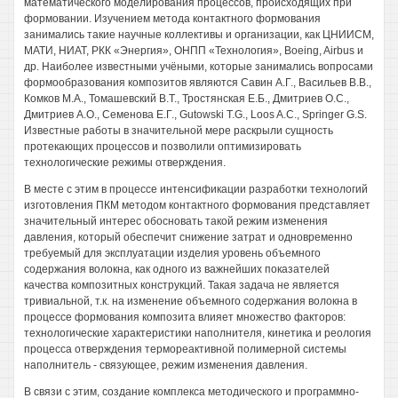
математического моделирования процессов, происходящих при
формовании. Изучением метода контактного формования
занимались такие научные коллективы и организации, как ЦНИИСМ,
МАТИ, НИАТ, РКК «Энергия», ОНПП «Технология», Boeing, Airbus и
др. Наиболее известными учёными, которые занимались вопросами
формообразования композитов являются Савин А.Г., Васильев В.В.,
Комков М.А., Томашевский В.Т., Тростянская Е.Б., Дмитриев О.С.,
Дмитриев А.О., Семенова Е.Г., Gutowski T.G., Loos A.C., Springer G.S.
Известные работы в значительной мере раскрыли сущность
протекающих процессов и позволили оптимизировать
технологические режимы отверждения.
В месте с этим в процессе интенсификации разработки технологий
изготовления ПКМ методом контактного формования представляет
значительный интерес обосновать такой режим изменения
давления, который обеспечит снижение затрат и одновременно
требуемый для эксплуатации изделия уровень объемного
содержания волокна, как одного из важнейших показателей
качества композитных конструкций. Такая задача не является
тривиальной, т.к. на изменение объемного содержания волокна в
процессе формования композита влияет множество факторов:
технологические характеристики наполнителя, кинетика и реология
процесса отверждения термореактивной полимерной системы
наполнитель - связующее, режим изменения давления.
В связи с этим, создание комплекса методического и программно-