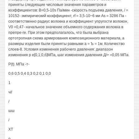
приняты следующие числовые значения параметров и
коэффициентов: В=0,5-10s Па/мин -скорость подъема давления, / =
10152- эмпирический коэффициент, rf = 3,5-10~6 ми As = 3286 Па -
соответственно радиус волокна и коэффициент упругости волокон,
V0 =0,47- начальное значение объемного содержания волокна в
препре-ге. При этом предполагалось, что была выбрана
ортотропная схема армирования композиционного материала, а
размеры изделия были приняты равными а = Ъ = 1м. Количество
слоев-8. Условия изменения рабочего давления: диапазон
изменения р е[0,1;0,б]МПа, шаг изменения давления Д/> =0,05 МПа.
P(t). МПа -т-
0,6 0,5 0,4 0,3 0,2 0,1 0,0
1
ч//
/
шш
/
XT
о