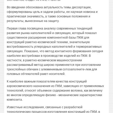
Во введении обоснована актуальность темы диссертации,
сформулированы цель и задачи работы, ее научная новизна и
практическая значимость, а также основные положения и
результаты, вынесенные на защиту.
Первая глава посвящена анализу современных тенденций
развития рынка наполнителей и связующих, который показал
существенное расширение компонентной базы ПКМ для
конструкций ракетно-космической техники, значительную
востребованность углеродных наполнителей и термореактивных
связующих. Показано, что метод контактного формования сегодня
наиболее востребован в производстве изделий из ПКМ. В
частности, в ракетно-космическом машиностроении
рассматриваемый метод широко применяется при изготовлении
трехслойных обечаек с алюминиевым сотозаполните-лем для
головных обтекателей ракет-носителей.
К наиболее важным показателям качества конструкций
аэрокосмического назначения из ПКМ, зависящих от применяемых
технологий, относят объемное содержание волокна, как величину
во многом определяющую физико - механические характеристики
композита.
Известные исследования, связанные с разработкой
технологических процессов изготовления конструкций из ПКМ, в