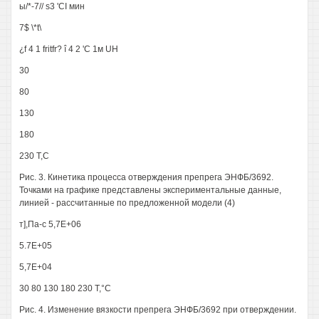
ы/*-7// s3 'CI мин
7$ \*t\
¿f 4 1 fritfr? î 4 2 'С 1м UH
30
80
130
180
230 Т,С
Рис. 3. Кинетика процесса отверждения препрега ЭНФБ/3692.
Точками на графике представлены экспериментальные данные,
линией - рассчитанные по предложенной модели (4)
т],Па-с 5,7Е+06
5.7Е+05
5,7Е+04
30 80 130 180 230 Т,°С
Рис. 4. Изменение вязкости препрега ЭНФБ/3692 при отверждении.