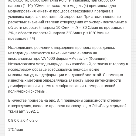
арт.4510, арт.4500 компании Porcher Industries, при скоростях
нагрева (1-10) °С/мин, показал, что модель (4) приемлема для
моделирования кинетики процесса отверждения препрега в
условиях нагрева с постоянной скоростью. При этом отклонение
расчетных значений степени отверждения от экспериментальных в
области скоростей нагрева 10 С/мин < /3 < 30 С/мин не превышает
3%, в области скоростей нагрева 3°С/мин< р <10°С/мин не
превышает 7 %.
Исследование реологии отверждения препрега проводилось
методом динамического механического анализа на
вискоанализаторе VA 4000 фирмы «Metravib» (Франция).
Использовался метод вынужденных колебаний, согласно которому в
исследуемом образце возбуждались периодические
малоамплитудные деформации с заданной частотой. С помощью
известных методов определялась вязкость, мера интенсивности
демпфирования и время гелеобра-зования термореактивной
полимерной системы.
В качестве примера на рис. 3, 4 приведены зависимости степени
отверждения, вязкости препрега на связующем ЭНФБ и углеродной
ткани арт. 3692. 1
0,8 0,6 а 0,4 0,2 0
1°С/ мин