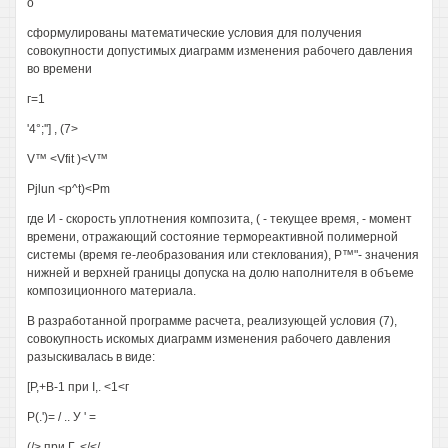
о
сформулированы математические условия для получения
совокупности допустимых диаграмм изменения рабочего давления
во времени
г=1
'4°;''] , (7>
V™ <Vfit )<V™
Pjlun <p^t)<Pm
где И - скорость уплотнения композита, ( - текущее время, - момент
времени, отражающий состояние термореактивной полимерной
системы (время ге-леобразования или стеклования), Р™"- значения
нижней и верхней границы допуска на долю наполнителя в объеме
композиционного материала.
В разработанной программе расчета, реализующей условия (7),
совокупность искомых диаграмм изменения рабочего давления
разыскивалась в виде:
[Р,+В-1 при I,. <1<г
Р(.')= / .. У ' =
(/> при Г, </</,