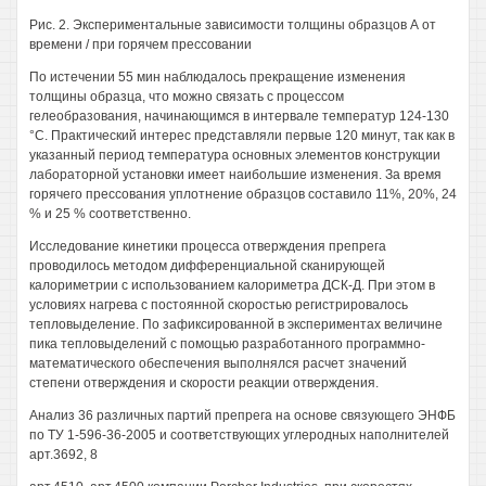
Рис. 2. Экспериментальные зависимости толщины образцов А от
времени / при горячем прессовании
По истечении 55 мин наблюдалось прекращение изменения
толщины образца, что можно связать с процессом
гелеобразования, начинающимся в интервале температур 124-130
°С. Практический интерес представляли первые 120 минут, так как в
указанный период температура основных элементов конструкции
лабораторной установки имеет наибольшие изменения. За время
горячего прессования уплотнение образцов составило 11%, 20%, 24
% и 25 % соответственно.
Исследование кинетики процесса отверждения препрега
проводилось методом дифференциальной сканирующей
калориметрии с использованием калориметра ДСК-Д. При этом в
условиях нагрева с постоянной скоростью регистрировалось
тепловыделение. По зафиксированной в экспериментах величине
пика тепловыделений с помощью разработанного программно-
математического обеспечения выполнялся расчет значений
степени отверждения и скорости реакции отверждения.
Анализ 36 различных партий препрега на основе связующего ЭНФБ
по ТУ 1-596-36-2005 и соответствующих углеродных наполнителей
арт.3692, 8