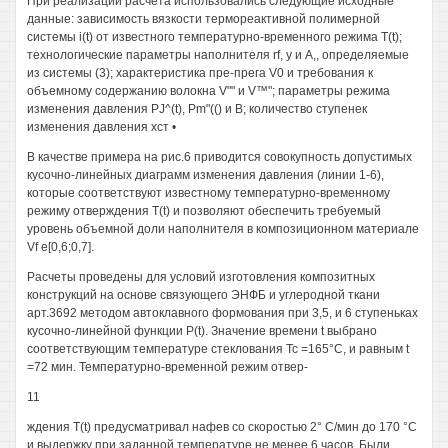
При реализации расчета использовались следующие исходные
данные: зависимость вязкости термореактивной полимерной
системы i(t) от известного температурно-временного режима T(t);
технологические параметры наполнителя rf, у и А,, определяемые
из системы (3); характеристика пре-прега V0 и требования к
объемному содержанию волокна V"" и V™"; параметры режима
изменения давления PJ^(t), Pm"(() и В; количество ступенек
изменения давления хст •
В качестве примера на рис.6 приводится совокупность допустимых
кусочно-линейных диаграмм изменения давления (линии 1-6),
которые соответствуют известному температурно-временному
режиму отверждения T(t) и позволяют обеспечить требуемый
уровень объемной доли наполнителя в композиционном материале
Vf е[0,6;0,7].
Расчеты проведены для условий изготовления композитных
конструкций на основе связующего ЭНФБ и углеродной ткани
арт.3692 методом автоклавного формования при 3,5, и 6 ступеньках
кусочно-линейной функции P(t). Значение времени t выбрано
соответствующим температуре стеклования Тс =165°С, и равным t
=72 мин. Температурно-временной режим отвер-
11
ждения T(t) предусматривал нафев со скоростью 2° С/мин до 170 °С
и выдержку при заданной температуре не менее 6 часов. Были