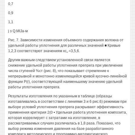
0,7
0,9
1,1
j з Q.MIJa-м
Рис. 7. Зависимости изменения объемного содержания волокна от
удельной работы уплотнения для различных значений ■ Кривые
1,2,3 соответствуют значениям хс„ =3,5,6.
Другим важным следствием установленной связи является
снижение удельной работы уплотнения препрега при увеличении
числа ступеней %ст (рис. 8), что показывает стремление к
непрерывной и монотонно изменяющейся кривой кусочно-линейной
функции Р(г), соответствующей наименьшему значению удельной
работы уплотнения препрега.
Результаты изготовления по указанным в таблице (образцы
изготавливались в соответствии с линиями 3 и 6 рис.6) режимам при
выборе условий уплотнения препрега раскрывают эффективность
применения критерия 2(0 • Удельная работа уплотнения композита,
которая коррелирует с затратами на изготовление, в
рассматриваемых случаях различалась в 1,8 раза. Показано, что
выбор режима изменения давления на базе разработанного
комплекса методического и программно-математического