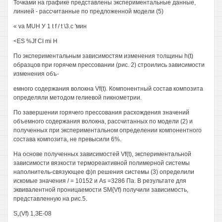
Точками на графике представлены экспериментальные данные,
линией - рассчитанные по предложенной модели (5)
« va MUH У 1 t f / t \3.c 'мин
<ES %Jf CI mi H
По экспериментальным зависимостям изменения толщины h(t)
образцов при горячем прессовании (рис. 2) строились зависимости
изменения объ-
емного содержания волокна Vf(t). Компонентный состав композита
определяли методом гелиевой пикнометрии.
По завершении горячего прессования расхождения значений
объемного содержания волокна, рассчитанных по модели (2) и
полученных при экспериментальном определении компонентного
состава композита, не превысили 6%.
На основе полученных зависимостей Vf(t), экспериментальной
зависимости вязкости термореактивной полимерной системы
наполнитель-связующее ф)п решения системы (3) определили
искомые значения / = 10152 и As =3286 Па. В результате для
эквивалентной проницаемости SM{Vf) получили зависимость,
представленную на рис.5.
S„(Vf) 1,ЗЕ-08