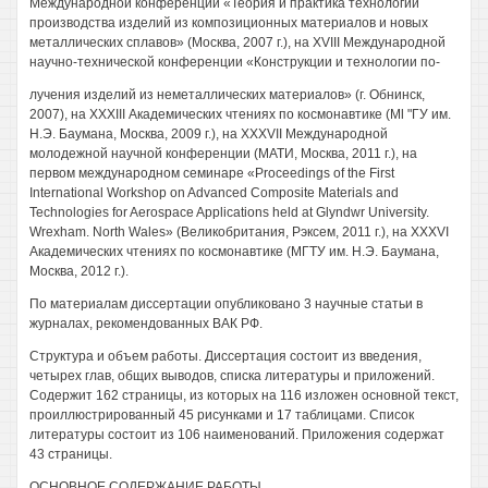
Международной конференции «Теория и практика технологии
производства изделий из композиционных материалов и новых
металлических сплавов» (Москва, 2007 г.), на XVIII Международной
научно-технической конференции «Конструкции и технологии по-
лучения изделий из неметаллических материалов» (г. Обнинск,
2007), на XXXIII Академических чтениях по космонавтике (Ml "ГУ им.
Н.Э. Баумана, Москва, 2009 г.), на XXXVII Международной
молодежной научной конференции (МАТИ, Москва, 2011 г.), на
первом международном семинаре «Proceedings of the First
International Workshop on Advanced Composite Materials and
Technologies for Aerospace Applications held at Glyndwr University.
Wrexham. North Wales» (Великобритания, Рэксем, 2011 г.), на XXXVI
Академических чтениях по космонавтике (МГТУ им. Н.Э. Баумана,
Москва, 2012 г.).
По материалам диссертации опубликовано 3 научные статьи в
журналах, рекомендованных ВАК РФ.
Структура и объем работы. Диссертация состоит из введения,
четырех глав, общих выводов, списка литературы и приложений.
Содержит 162 страницы, из которых на 116 изложен основной текст,
проиллюстрированный 45 рисунками и 17 таблицами. Список
литературы состоит из 106 наименований. Приложения содержат
43 страницы.
ОСНОВНОЕ СОДЕРЖАНИЕ РАБОТЫ