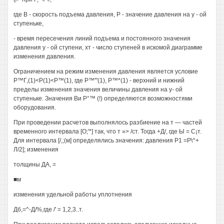
где В - скорость подъема давления, Р - значение давления на у - ой
ступеньке,
- время пересечения линий подъема и постоянного значения
давления у - ой ступени, хт - число ступеней в искомой диаграмме
изменения давления.
Ограничением на режим изменения давления является условие
Р™Г,(1)<Р(1)<Р™(1), где Р™'"(1), Р™*(1) - верхний и нижний
пределы изменения значения величины давления на у- ой
ступеньке. Значения Ви Р°™ (!) определяются возможностями
оборудования.
При проведении расчетов выполнялось разбиение на т — частей
временного интервала [О;'*] так, что т »> /ст. Тогда +Д/, где Ы = С¡т.
Для интервала [/,;(м] определялись значения: давления Р1 =Р\^+
Л/2]; изменения
толщины ДА, =
■м
изменения удельной работы уплотнения
Дб,=^-Д/%,где /' = 1,2,3..т.