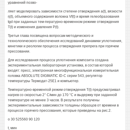
уравнений позво-
ляет моделировать зависимости степени отверждения a(t), вязкости
rj(t), объемного содержания волокна Vf(t) и время гелеобразования
tgd при заданных тем-пературно-временном режиме отверждения
T(t) и изменения давления P(t).
Третья глава посвящена вопросам методического и
технологического обеспечения исследований динамики уплотнения,
кинетики и реологии процесса отверждения препрега при горячем
прессовании.
Для исследования процесса уплотнения композита создана
экспериментальная лабораторная установка, в состав которой
входят: пресс, электронная многофункциональная измерительная
головка ABSOLUTE DIGIMATIC ID-C серии 543, регулятор
температуры Термодат-25Е1 и компьютер.
Температурно-временпой режим отверждения T(t) предусматривал
нагрев со скоростью 2° С/мин до 170 °С и выдержку при заданной
температуре не менее 3 часов. В результате получены
экспериментальные зависимости толщины образцов от времени в
процессе горячего прессования, которые приведены на рис.2.
о 30 525560 90 120
t, мин