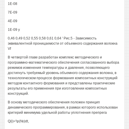
1Е-08
7Е-09
4Е-09
1Е-09 у
0,46 0,49 0,52 0,55 0,58 0,61 0,64 ' Рис.5 - Зависимость
эквивалентной проницаемости от объемного содержания волокна
Vf
В четвертой главе разработан комплекс методического и
программно-математического обеспечения согласованного выбора
режимов изменения температуры и давления, позволяющего
достигнуть требуемый уровень объемного содержания волокна, в
технологическом процессе формования композитных конструкций
методом контактного формования и представлены практические
результаты его применения при изготовлении композитных
конструкций.
В основу методического обеспечения положен принцип
динамического программирования, в рамках которого использован
критерий минимума удельной работы уплотнения препрега
Q{i)='\p(№)dt,