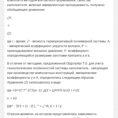
композита методом контактного формования, свойства
наполнителя, включая эквивалентную проницаемость, получено
обобщающее уравнение:
¿V,
-т
(2)
где г - время; ¡7 - вязкость термореактивной полимерной системы; А,
- эмпирический коэффициент упругости волокон; Р —
прикладываемое внешнее давление; У- коэффициент,
определяющийся размерами заготовки препрега а и Ь.
В отличие от методики, предложенной ОЩолубЫ Т.О. для учета
технологических особенностей системы наполнитель - связующее
при производстве композитных конструкций, эмпирические
коэффициенты у и А, определялись следующим образом.
Уравнение (2) записывалось в виде:
где =3/>2(^7^-1Г2(уг -1)' ;дг2 = ЦУг!У0-\)/;х3 = />(/);
х. = аЗ
[(ф^ - ')5'2 + (1 - )5 ] ; ^ = ¿^/А; £ = 1 / у.
Отрезок времени, на котором представлялась зависимость