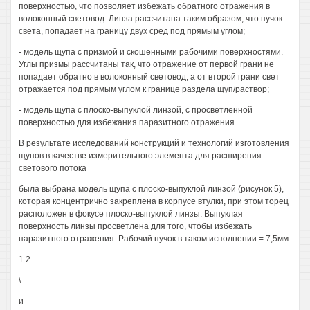
поверхностью, что позволяет избежать обратного отражения в
волоконный световод. Линза рассчитана таким образом, что пучок
света, попадает на границу двух сред под прямым углом;
- модель щупа с призмой и скошенными рабочими поверхностями.
Углы призмы рассчитаны так, что отражение от первой грани не
попадает обратно в волоконный световод, а от второй грани свет
отражается под прямым углом к границе раздела щуп/раствор;
- модель щупа с плоско-выпуклой линзой, с просветленной
поверхностью для избежания паразитного отражения.
В результате исследований конструкций и технологий изготовления
щупов в качестве измерительного элемента для расширения
светового потока
была выбрана модель щупа с плоско-выпуклой линзой (рисунок 5),
которая концентрично закреплена в корпусе втулки, при этом торец
расположен в фокусе плоско-выпуклой линзы. Выпуклая
поверхность линзы просветлена для того, чтобы избежать
паразитного отражения. Рабочий пучок в таком исполнении = 7,5мм.
1 2
\
и