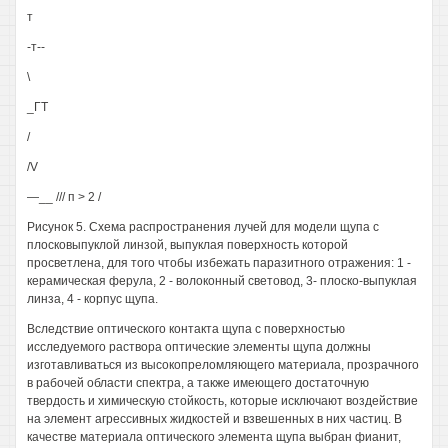
т
-т--
\
_ГТ
/
/V
—__ /// п > 2 /
Рисунок 5. Схема распространения лучей для модели щупа с
плосковыпуклой линзой, выпуклая поверхность которой
просветлена, для того чтобы избежать паразитного отражения: 1 -
керамическая ферула, 2 - волоконный световод, 3- плоско-выпуклая
линза, 4 - корпус щупа.
Вследствие оптического контакта щупа с поверхностью
исследуемого раствора оптические элементы щупа должны
изготавливаться из высокопреломляющего материала, прозрачного
в рабочей области спектра, а также имеющего достаточную
твердость и химическую стойкость, которые исключают воздействие
на элемент агрессивных жидкостей и взвешенных в них частиц. В
качестве материала оптического элемента щупа выбран фианит,