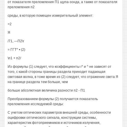
от показателя преломления П1 щупа-зонда, а также от показателя
преломления п2
среды, в которую помещен измерительный элемент:
>2
Я
/71, —П2\г
= ГГТ^ • (2)
\п1 + п2/
Из формулы (1) следует, что коэффициенты г* и ^ не зависят от
того, с какой стороны границы раздела приходит падающая
световая волна, в тоже время из (2) следует, что отражение света Я
на границе раздела тем больше, чем
больше абсолютная величина разности п2 - П1
Преобразованием формулы (2) получается показатель
преломления исследуемой среды:
С учетом оптических параметров внешней среды, особенности
оцифровки оптического сигнала, конструкции системы,
характеристик фотоприемников и источников излучения,