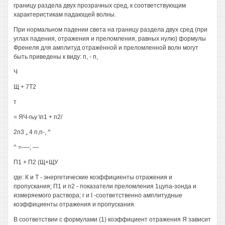
границу раздела двух прозрачных сред, к соответствующим
характеристикам падающей волны.
При нормальном падении света на границу раздела двух сред (при
углах падения, отражения и преломления, равных нулю) формулы
Френеля для амплитуд отражённой и преломленной волн могут
быть приведены к виду: п, - п,
Ч
Щ + 7Т2
т
= ЯЧ-гьу \п1 + п2/
2п3 „ 4 п,п-, ^
^ =-—; —
П1 + П2 (Щ+ЩУ
где: К и Т - энергетические коэффициенты отражения и
пропускания; П1 и п2 - показатели преломления 1цупа-зонда и
измеряемого раствора; г и I -соответственно амплитудные
коэффициенты отражения и пропускания.
В соответствии с формулами (1) коэффициент отражения Я зависит