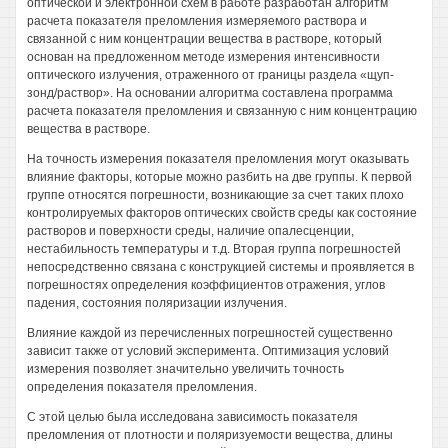
оптической и электронной схем в работе разработан алгоритм
расчета показателя преломления измеряемого раствора и
связанной с ним концентрации вещества в растворе, который
основан на предложенном методе измерения интенсивности
оптического излучения, отраженного от границы раздела «щуп-
зонд/раствор». На основании алгоритма составлена программа
расчета показателя преломления и связанную с ним концентрацию
вещества в растворе.
На точность измерения показателя преломления могут оказывать
влияние факторы, которые можно разбить на две группы. К первой
группе относятся погрешности, возникающие за счет таких плохо
контролируемых факторов оптических свойств среды как состояние
растворов и поверхности среды, наличие опалесценции,
нестабильность температуры и т.д. Вторая группа погрешностей
непосредственно связана с конструкцией системы и проявляется в
погрешностях определения коэффициентов отражения, углов
падения, состояния поляризации излучения.
Влияние каждой из перечисленных погрешностей существенно
зависит также от условий эксперимента. Оптимизация условий
измерения позволяет значительно увеличить точность
определения показателя преломления.
С этой целью была исследована зависимость показателя
преломления от плотности и поляризуемости вещества, длины