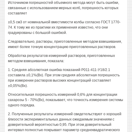
Источником погрешностей объемного метода могут быть ошибки,
связанные с использованием мерных колб, погрешность которых
составляет
±0,5 см3 от номинальной вместимости колбы согласно ГОСТ 1770-
74. К тому же из практики их применения известно, что они
градуированы с большой ошибкой.
Следовательно, растворы, приготовленные методом взвешивания,
имеют более точную концентрацию приготовленных растворов.
Обработка результатов измерений растворов, приготовленных
методом взвешивания, показала:
1. Средняя абсолютная ошибка показаний Р011-411-У18/2.1
составила ±0,1%(Вх). При этом средняя абсолютная погрешность
при измерении растворов высоких концентраций составляет
±0,05%(Вх).
Относительная погрешность измерений 0,6% для концентрации
сахарозы 5 - 70%(Вх), показывает, что точность измерения системы
одного порядка.
2. Полученные результаты измерений свидетельствуют о хорошей
близости экспериментальных данных ожидаемым значениям с
доверительной вероятностью 0,95. При этом доверительный
интервал полностью покрывает параметр среднеквадратического