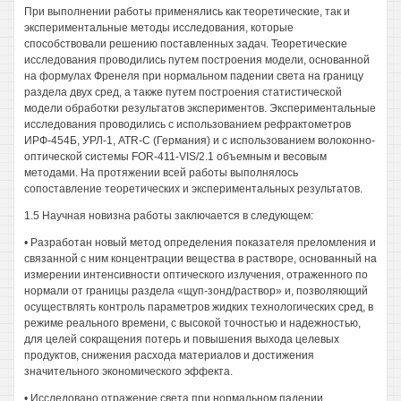
При выполнении работы применялись как теоретические, так и
экспериментальные методы исследования, которые
способствовали решению поставленных задач. Теоретические
исследования проводились путем построения модели, основанной
на формулах Френеля при нормальном падении света на границу
раздела двух сред, а также путем построения статистической
модели обработки результатов экспериментов. Экспериментальные
исследования проводились с использованием рефрактометров
ИРФ-454Б, УРЛ-1, ATR-C (Германия) и с использованием волоконно-
оптической системы FOR-411-VIS/2.1 объемным и весовым
методами. На протяжении всей работы выполнялось
сопоставление теоретических и экспериментальных результатов.
1.5 Научная новизна работы заключается в следующем:
• Разработан новый метод определения показателя преломления и
связанной с ним концентрации вещества в растворе, основанный на
измерении интенсивности оптического излучения, отраженного по
нормали от границы раздела «щуп-зонд/раствор» и, позволяющий
осуществлять контроль параметров жидких технологических сред, в
режиме реального времени, с высокой точностью и надежностью,
для целей сокращения потерь и повышения выхода целевых
продуктов, снижения расхода материалов и достижения
значительного экономического эффекта.
• Исследовано отражение света при нормальном падении