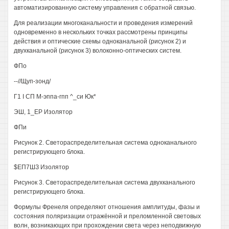
автоматизированную систему управления с обратной связью.
Для реализации многоканальности и проведения измерений
одновременно в нескольких точках рассмотрены принципы
действия и оптические схемы одноканальной (рисунок 2) и
двухканальной (рисунок 3) волоконно-оптических систем.
ФПо
--//Щуп-зонд/
Г1 I СП М-эппа-гпп ^_си Юк*
ЭШ, 1_ЕР Изолятор
ФПи
Рисунок 2. Светораспределительная система одноканального
регистрирующего блока.
$ЕП7ШЗ Изолятор
Рисунок 3. Светораспределительная система двухканального
регистрирующего блока.
Формулы Френеля определяют отношения амплитуды, фазы и
состояния поляризации отражённой и преломленной световых
волн, возникающих при прохождении света через неподвижную