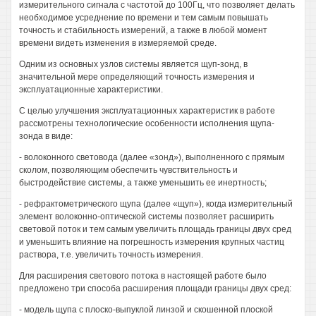
измерительного сигнала с частотой до 100Гц, что позволяет делать
необходимое усреднение по времени и тем самым повышать
точность и стабильность измерений, а также в любой момент
времени видеть изменения в измеряемой среде.
Одним из основных узлов системы является щуп-зонд, в
значительной мере определяющий точность измерения и
эксплуатационные характеристики.
С целью улучшения эксплуатационных характеристик в работе
рассмотрены технологические особенности исполнения щупа-
зонда в виде:
- волоконного световода (далее «зонд»), выполненного с прямым
сколом, позволяющим обеспечить чувствительность и
быстродействие системы, а также уменьшить ее инертность;
- рефрактометрического щупа (далее «щуп»), когда измерительный
элемент волоконно-оптической системы позволяет расширить
световой поток и тем самым увеличить площадь границы двух сред
и уменьшить влияние на погрешность измерения крупных частиц
раствора, т.е. увеличить точность измерения.
Для расширения светового потока в настоящей работе было
предложено три способа расширения площади границы двух сред:
- модель щупа с плоско-выпуклой линзой и скошенной плоской