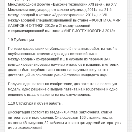
Международном форуме «Высокие технологии XXI века», на XIV
Московском международном салоне «Архимед 2011», на 21-й
международной выставке «Здравоохранение-2011», на VII
международной специализированной выставке «ФОТОНИКА. МИР
ЛАЗЕРОВ И ОПТИКИ-2012» и XI международной
специализированной выставке «МИР БИОТЕХНОЛОГИИ 2013».
1.9 Публикации.
По теме диссертации опубликовано 5 печатных работ, из них 4 в
опубликованных тезисах и докладах всероссийских и
международных конференций и 1 в журнале из перечня ВАК
ведущих рецензируемых научных журналов и изданий, в которых
должны быть опубликованы основные научные результаты
диссертаций на соискание ученой степени кандидата наук.
Получен один патент на изобретение, два патента на полезную
модель, одно решение о выдаче патента на изобретение и одно
решение о выдаче патента на полезную модель.
1.10 Структура и объем работы.
Диссертация состоит из введения, 4 глав, заключения, списка
литературы и приложений. Она содержит 166 страниц текста,
включая 48 рисунков, 32 таблицы и список цитируемой литературы
из 79 наименований.