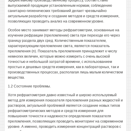
эффективному производственному процессу, соответствию
выпускаемой продукции установленным нормам, соблюдению
санитарно-гигиенических требований делает чрезвычайно
актуальным разработку и создание методов и средств измерения,
позволяющих проводить анализ на современном уровне.
Особое место занимают методы рефрактометрии, основанные на
изучении рефракции (преломлении) света при переходе его через
границу раздела двух сред. Количественным показателем,
характеризующим преломление света, является показатель
преломления (п). Показатель преломления принадлежит к числу
немногих величин, которые можно измерить с очень высокой
точностью и небольшой затратой времени, с использованием
простых и дешевых средств измерения, как в лабораторных, так и
производственных процессах, располагая лишь малым количеством
вещества.
1.2 Состояние проблемы.
Хотя рефрактометрия давно известный и широко используемый
метод для измерения показателя преломления разных жидкостей и
растворов, актуальной проблемой является создание новых типов
рефрактометрических методов и средств измерения для
повышения точности и надежности определения показателя
преломления, позволяющих проводить мониторинг на современном
уровне. А именно, проводить измерения концентраций растворов с