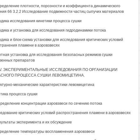
пределение плотности, порозности и коэффициента динамического
ния 66 3.2.2 Исследование подвижности частиц сыпучих материалов
одика исследования кинетики процесса сушки
одика и установка для исследования гидродинамики потока
одика и блок-схема установки для исследования критических условий
транения пламени в аэровзвесях
отная установка для исследования безопасных режимов сушки
венных препаратов
IV. ЭКСПЕРИМЕНТАЛЬНЫЕ ИССЛЕДОВАНИЯ ПО ОРГАНИЗАЦИИ
АСНОГО ПРОЦЕССА СУШКИ ЛЕВОМИЦЕТИНА.
уктурно-механические характеристики левомицетина
етика процесса сушки
пределение концентрации аэровзвеси по сечению потока
ледование критических условий распространения пламени в аэровзвесях
езультаты эксперимента и их обсуждение
пределение температуры воспламенения аэровзвеси