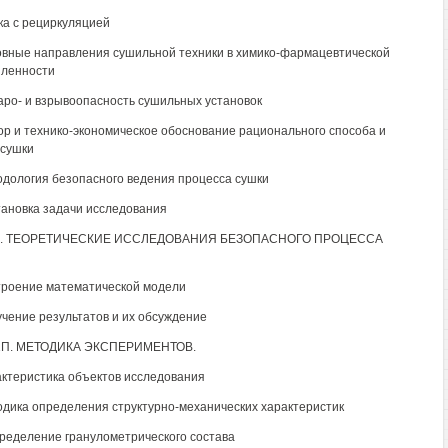
ка с рециркуляцией
овные направления сушильной техники в химико-фармацевтической
ленности
аро- и взрывоопасность сушильных установок
ор и технико-экономическое обоснование рационального способа и
сушки
одология безопасного ведения процесса сушки
тановка задачи исследования
II. ТЕОРЕТИЧЕСКИЕ ИССЛЕДОВАНИЯ БЕЗОПАСНОГО ПРОЦЕССА
троение математической модели
учение результатов и их обсуждение
1П. МЕТОДИКА ЭКСПЕРИМЕНТОВ.
актеристика объектов исследования
одика определения структурно-механических характеристик
пределение гранулометрического состава