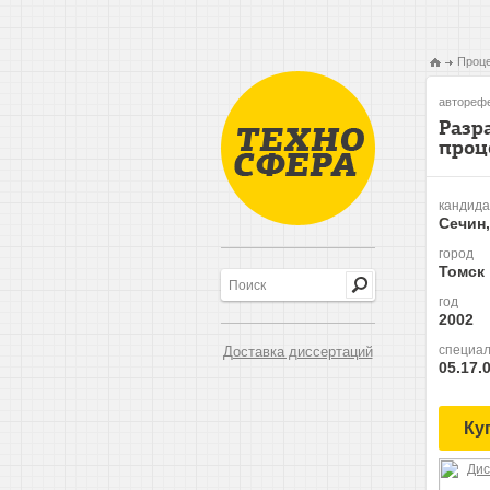
Проце
авторефе
Разр
проц
кандида
Сечин
город
Томск
год
2002
специал
Доставка диссертаций
05.17.
Ку