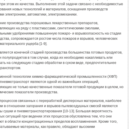
при этом их качества. Выполнение этой задачи связано с необходимостью
ования новых технологий и материалов, оснащения производств
ми электроники, автоматики, электромеханики.
ние производства порошковых лекарственных препаратов,
вляющих на ряду с пластмассами, синтетическими смолами,
ьными удобрениями повышенную пожаро- и взрывоопасность на стадии
дства, сопровождается ростом числа пожаров и взрывов, человеческих
 материального ущерба [1-9].
вляется конечной стадией производства большинства готовых продуктов,
 и полупродуктов в том случае, когда их необходимо накапливать или
ать на следующую стадию обработки в сухом виде, предпочтительнее
ранспортом.
менной технологии химико-фармацевтической промышленности (ХФП)
 пневмотранспорт являются одной из важнейших операций,
яющих не только качественные показатели готовой продукции в целом, но
мические показатели производства.
 процессов связанных с переработкой дисперсных материалов, наиболее
и в отношении загорания и взрывов пылевоздушных смесей являются
ы сушки и пневмотранспортирования [10-13]. Большая вероятность
ых ситуаций при ведении этих процессов обусловлена тем, что они
ют в области концентрационных пределов воспламенения. Кроме того,
атываемые материалы, как правило, обладают высокими