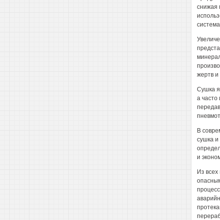
снижая 
использ
система
Увеличе
предста
минерал
произво
жертв и
Сушка я
а часто
передав
пневмот
В совре
сушка и
определ
и эконо
Из всех
опасным
процесс
аварийн
протека
перераб