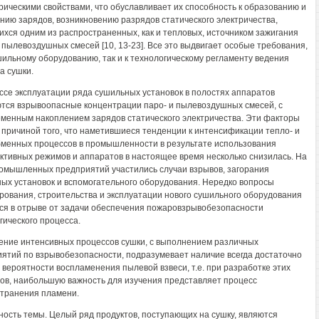
рическими свойствами, что обуславливает их способность к образованию и
нию зарядов, возникновению разрядов статического электричества,
хся одним из распространенных, как и тепловых, источником зажигания
 пылевоздушных смесей [10, 13-23]. Все это выдвигает особые требования,
ушильному оборудованию, так и к технологическому регламенту ведения
а сушки.
ссе эксплуатации ряда сушильных установок в полостях аппаратов
тся взрывоопасные концентрации паро- и пылевоздушных смесей, с
менным накоплением зарядов статического электричества. Эти факторы
 причиной того, что наметившиеся тенденции к интенсификации тепло- и
менных процессов в промышленности в результате использования
ктивных режимов и аппаратов в настоящее время несколько снизилась. На
омышленных предприятий участились случаи взрывов, загорания
ых установок и вспомогательного оборудования. Нередко вопросы
рования, строительства и эксплуатации нового сушильного оборудования
я в отрыве от задачи обеспечения пожаровзрывобезопасности
гического процесса.
ние интенсивных процессов сушки, с выполнением различных
ятий по взрывобезопасности, подразумевает наличие всегда достаточно
 вероятности воспламенения пылевой взвеси, т.е. при разработке этих
ов, наибольшую важность для изучения представляет процесс
транения пламени.
ность темы. Целый ряд продуктов, поступающих на сушку, являются