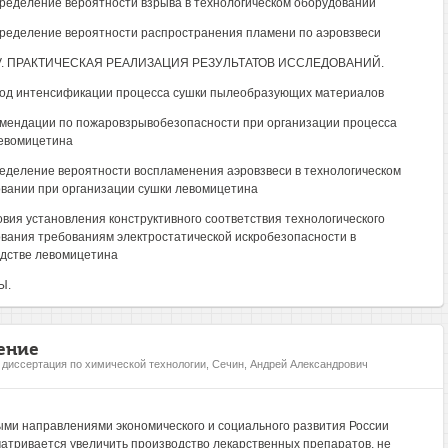
пределение вероятности взрыва в технологическом оборудовании
пределение вероятности распространения пламени по аэровзвеси
V. ПРАКТИЧЕСКАЯ РЕАЛИЗАЦИЯ РЕЗУЛЬТАТОВ ИССЛЕДОВАНИЙ.
тод интенсификации процесса сушки пылеобразующих материалов
омендации по пожаровзрывобезопасности при организации процесса
евомицетина
ределение вероятности воспламенения аэровзвеси в технологическом
вании при организации сушки левомицетина
ловия установления конструктивного соответствия технологического
вания требованиям электростатической искробезопасности в
дстве левомицетина
Ы.
ение
, диссертация по химической технологии, Сечин, Андрей Александрович
ми направлениями экономического и социального развития России
атривается увеличить производство лекарственных препаратов, не