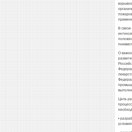
взрывоо
органич
пожаров
примене
В связи
интенси
положен
пневмот
О важно
развити
Российс
Федерац
лекарст
Федерал
промышл
выполне
Цель ра
процесс
необход
• разра
условия