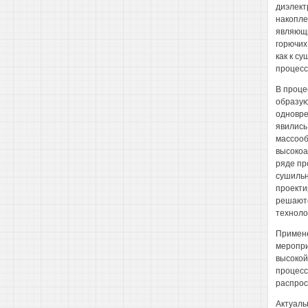
диэлект
накопле
являющи
горючих
как к с
процесс
В проце
образую
одновре
явились
массооб
высокоа
ряде пр
сушильн
проекти
решаютс
техноло
Примене
меропри
высокой
процесс
распрос
Актуаль