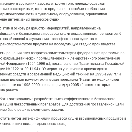
пасными в состоянии аэрозоля, кроме того, нередко содержат
еские растворители, все это предъявляет особые требования
зрывобезопасности к сушильному оборудованию, ограничивая
ние интенсивных процессов сушки.
 с этим в основу разработки мероприятий, направленных на
фикацию и безопасность процесса сушки лекарственных препаратов, 6
 новый способ высушивания - аэрофонтанная сушилка с
ранспортом сухого продукта на последующую стадию производства.
сти решения этих вопросов свидетельствуют федеральная программа по
ю фармацевтической промышленности и лекарственного обеспечения
кой Федерации (1994-1996 гг.), постановление Правительства Российской
ии № 1122 от 20.11.94 г. "О мерах по увеличению производства
венных средств и современной медицинской техники на 1995-1997 гг." и
ьная целевая научно-техническая программа "Развитие медицинской
енности на 1998-2000 гг. и на период до 2005 г." в свете которых
на работа.
боты заключалась в разработке высокоэффективного и безопасного
а сушки лекарственных препаратов. Для достижения поставленной цели
имо было решить следующие задачи:
ботать метод интенсификации процесса сушки взрывоопасных продуктов в
х снижающих пожаровзрывоопасность;