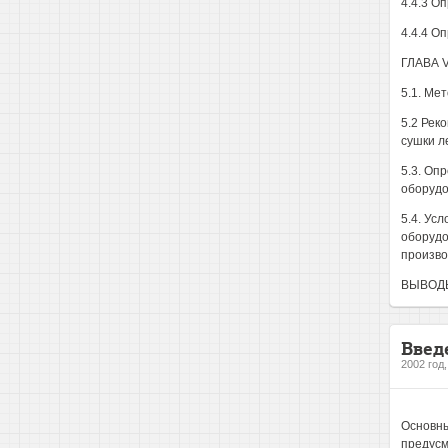
4.4.3 О
4.4.4 О
ГЛАВА 
5.1. Ме
5.2 Рек
сушки л
5.3. Оп
оборудо
5.4. Ус
оборудо
произво
ВЫВОД
Введ
2002 год
Основны
предусм