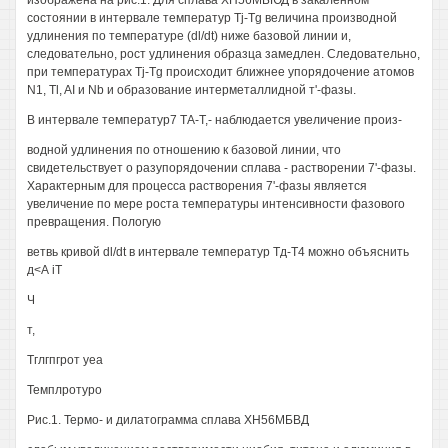
изображена на рис.1. Для сплава ХН56МБЮД в закаленном
состоянии в интервале температур Tj-Tg величина производной
удлинения по температуре (dl/dt) ниже базовой линии и,
следовательно, рост удлинения образца замедлен. Следовательно,
при температурах Tj-Tg происходит ближнее упорядочение атомов
N1, Tl, AI и Nb и образование интерметаллидной т'-фазы.
В интервале температур7 ТА-Т,- наблюдается увеличение произ-
водной удлинения по отношению к базовой линии, что
свидетельствует о разупорядочении сплава - растворении 7'-фазы.
Характерным для процесса растворения 7'-фазы является
увеличение по мере роста температуры интенсивности фазового
превращения. Пологую
ветвь кривой dl/dt в интервале температур Тд-Т4 можно объяснить
д<А iT
Ч
т,
Тглгпгрот уеа
Темплротуро
Рис.1. Термо- и дилатограмма сплава ХН56МБВД