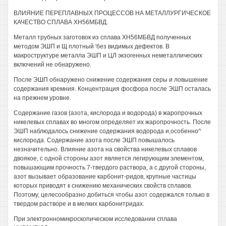
ВЛИЯНИЕ ПЕРЕПЛАВНЫХ ПРОЦЕССОВ НА МЕТАЛЛУРГИЧЕСКОЕ
КАЧЕСТВО СПЛАВА ХН56МБВД.
Металл трубных заготовок из сплава ХН56МБВД полученных
методом ЭШП и Щ плотный 'без видимых дефектов. В
макроструктуре металла ЭШП и ЦЛ экзогенных неметаллических
включений не обнаружено.
После ЭШП обнаружено снижение содержания серы и ловышение
содержания кремния. Концентрация фосфора после ЭШП осталась
на прежнем уровне.
Содержание газов (азота, кислорода и водорода) в жаропрочных
никелевых сплавах во многом определяет их жаропрочность. После
ЭШП наблюдалось снижение содержания водорода и,особенно^
кислорода. Содержание азота после ЭШП повышалось
незначительно. Влияние азота на свойства никелевых сплавов
двоякое, с одной стороны азот является легирующим элементом,
повышающим прочность 7-твердого раствора, а с другой стороны,
азот вызывает образование карбонит-ридов, крупные частицы
которых приводят к снижению механических свойств сплавов.
Поэтому, целесообразно добиться чтобы азот содержался только в
твердом растворе и в мелких карбонитридах.
При электронномикроскопическом исследовании сплава