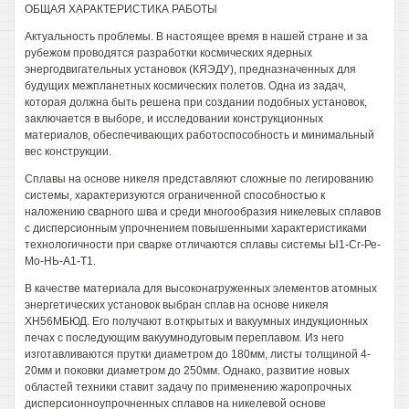
ОБЩАЯ ХАРАКТЕРИСТИКА РАБОТЫ
Актуальность проблемы. В настоящее время в нашей стране и за
рубежом проводятся разработки космических ядерных
энергодвигательных установок (КЯЭДУ), предназначенных для
будущих межпланетных космических полетов. Одна из задач,
которая должна быть решена при создании подобных установок,
заключается в выборе, и исследовании конструкционных
материалов, обеспечивающих работоспособность и минимальный
вес конструкции.
Сплавы на основе никеля представляют сложные по легированию
системы, характеризуются ограниченной способностью к
наложению сварного шва и среди многообразия никелевых сплавов
с дисперсионным упрочнением повышенными характеристиками
технологичности при сварке отличаются сплавы системы Ы1-Сг-Ре-
Мо-НЬ-А1-Т1.
В качестве материала для высоконагруженных элементов атомных
энергетических установок выбран сплав на основе никеля
ХН56МБЮД. Его получают в.открытых и вакуумных индукционных
печах с последующим вакуумнодуговым переплавом. Из него
изготавливаются прутки диаметром до 180мм, листы толщиной 4-
20мм и поковки диаметром до 250мм. Однако, развитие новых
областей техники ставит задачу по применению жаропрочных
дисперсионноупрочненных сплавов на никелевой основе