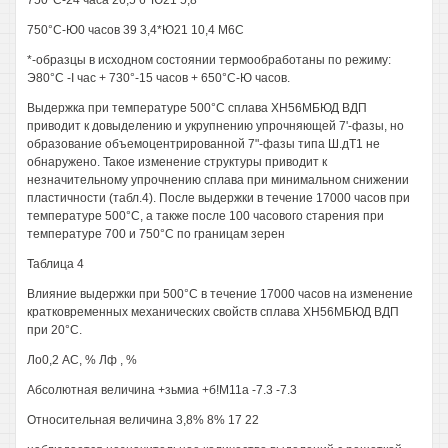
750°С-24 часа 26,5 6*Ю21 5,8
750°С-Ю0 часов 39 3,4*Ю21 10,4 М6С
*-образцы в исходном состоянии термообработаны по режиму:
Э80°С -I час + 730°-15 часов + 650°С-Ю часов.
Выдержка при температуре 500°С сплава ХН56МБЮД ВДП
приводит к довыделению и укрупнению упрочняющей 7'-фазы, но
образование объемоцентрированной 7"-фазы типа Ш.дТ1 не
обнаружено. Такое изменение структуры приводит к
незначительному упрочнению сплава при минимальном снижении
пластичности (табл.4). После выдержки в течение 17000 часов при
температуре 500°С, а также после 100 часового старения при
температуре 700 и 750°С по границам зерен
Таблица 4
Влияние выдержки при 500°С в течение 17000 часов на изменение
кратковременных механических свойств сплава ХН56МБЮД ВДП
при 20°С.
Ло0,2 АС, % Лф , %
Абсолютная величина +зьмиа +б!М11а -7.3 -7.3
Относительная величина 3,8% 8% 17 22