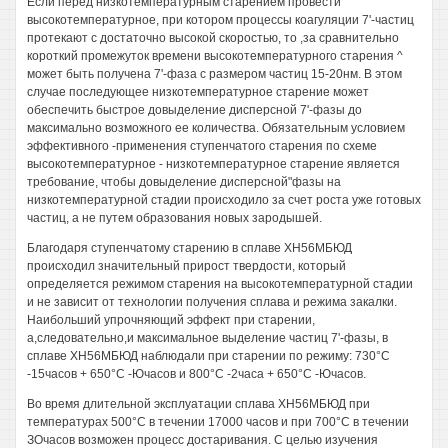
Если перед низкотемпературным старением провести
высокотемпературное, при котором процессы коагуляции 7'-частиц
протекают с достаточно высокой скоростью, то ,за сравнительно
короткий промежуток времени высокотемпературного старения ^
может быть получена 7'-фаза с размером частиц 15-20нм. В этом
случае последующее низкотемпературное старение может
обеспечить быстрое довыделение дисперсной 7'-фазы до
максимально возможного ее количества. Обязательным условием
эффективного -применения ступенчатого старения по схеме
высокотемпературное - низкотемпературное старение является
требование, чтобы довыделение дисперсной"фазы на
низкотемпературной стадии происходило за счет роста уже готовых
частиц, а не путем образования новых зародышей.
Благодаря ступенчатому старению в сплаве ХН56МБЮД
происходил значительный прирост твердости, который
определяется режимом старения на высокотемпературной стадии
и не зависит от технологии получения сплава и режима закалки.
Наибольший упрочняющий эффект при старении,
а,следовательно,и максимальное выделение частиц 7'-фазы, в
сплаве ХН56МБЮД наблюдали при старении по режиму: 730°С
-15часов + 650°С -Ючасов и 800°С -2часа + 650°С -Ючасов.
Во время длительной эксплуатации сплава ХН56МБЮД при
температурах 500°С в течении 17000 часов и при 700°С в течении
ЗОчасов возможен процесс достаривания. С целью изучения