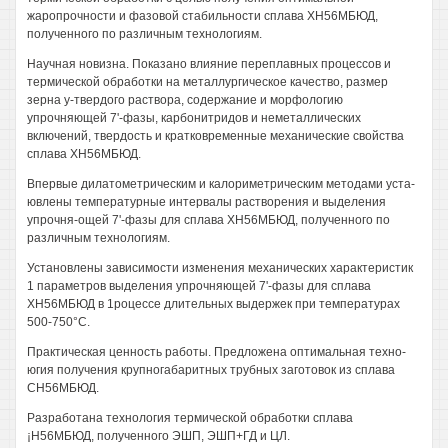
жаропрочности и фазовой стабильности сплава ХН56МБЮД,
полученного по различным технологиям.
Научная новизна. Показано влияние переплавных процессов и
термической обработки на металлургическое качество, размер
зерна у-твердого раствора, содержание и морфологию
упрочняющей 7'-фазы, карбонитридов и неметаллических
включений, твердость и кратковременные механические свойства
сплава ХН56МБЮД.
Впервые дилатометрическим и калориметрическим методами уста-
ювлены температурные интервалы растворения и выделения
упрочня-ощей 7'-фазы для сплава ХН56МБЮД, полученного по
различным технологиям.
Установлены зависимости изменения механических характеристик
1 параметров выделения упрочняющей 7'-фазы для сплава
ХН56МБЮД в 1роцессе длительных выдержек при температурах
500-750°С.
Практическая ценность работы. Предложена оптимальная техно-
югия получения крупногабаритных трубных заготовок из сплава
СН56МБЮД.
Разработана технология термической обработки сплава
¡Н56МБЮД, полученного ЭШП, ЭШП+ГД и ЦЛ.