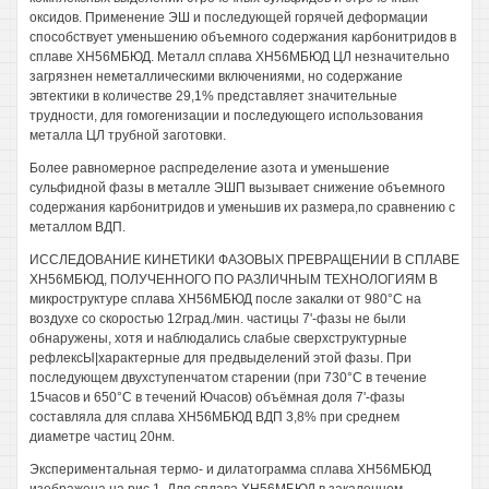
оксидов. Применение ЭШ и последующей горячей деформации
способствует уменьшению объемного содержания карбонитридов в
сплаве ХН56МБЮД. Металл сплава ХН56МБЮД ЦЛ незначительно
загрязнен неметаллическими включениями, но содержание
эвтектики в количестве 29,1% представляет значительные
трудности, для гомогенизации и последующего использования
металла ЦЛ трубной заготовки.
Более равномерное распределение азота и уменьшение
сульфидной фазы в металле ЭШП вызывает снижение объемного
содержания карбонитридов и уменьшив их размера,по сравнению с
металлом ВДП.
ИССЛЕДОВАНИЕ КИНЕТИКИ ФАЗОВЫХ ПРЕВРАЩЕНИИ В СПЛАВЕ
ХН56МБЮД, ПОЛУЧЕННОГО ПО РАЗЛИЧНЫМ ТЕХНОЛОГИЯМ В
микроструктуре сплава ХН56МБЮД после закалки от 980°С на
воздухе со скоростью 12град./мин. частицы 7'-фазы не были
обнаружены, хотя и наблюдались слабые сверхструктурные
рефлексЫ|характерные для предвыделений этой фазы. При
последующем двухступенчатом старении (при 730°С в течение
15часов и 650°С в течений Ючасов) объёмная доля 7'-фазы
составляла для сплава ХН56МБЮД ВДП 3,8% при среднем
диаметре частиц 20нм.
Экспериментальная термо- и дилатограмма сплава ХН56МБЮД