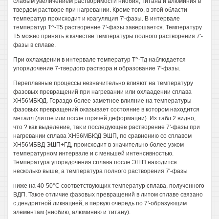
слабым увеличением растворимости ниобия, титана и алюминия в
твердом растворе при нагревании. Кроме того, в этой области
температур происходит и коагуляция 7'-фазы. В интервале
температур Т^-Т5 растворение 7'-фазы завершается. Температуру
Т5 можно принять в качестве температуры полного растворения 7'-
фазы в сплаве.
При охлаждении в интервале температур Т^-Тд наблюдается
упорядочение 7-твердого раствора и образование 7'-фазы.
Переплавные процессы незначительно влияют на температуру
фазовых превращений при нагревании или охлаадении сплава
ХН56МБЮД. Гораздо более заметное влияние на температуры
фазовых превращений оказывает состояние в котором находится
металл (литое или после горячей деформации). Из табл.2 видно,
что ? как выделение, так и последующее растворение 7'-фазы при
нагревании сплава ХН56МБЮД ЭШП, по сравнению со сплавом
ХН56МБВД ЭШП+ГД, происходит в значительно более узком
температурном интервале и с меньшей интенсивностью.
Температура упорядочения сплава после ЭШП находится
несколько выше, а температура полного растворения 7'-фазы
ниже на 40-50°С соответствующих температур сплава, полученного
ВДП. Такое отличие фазовых превращений в литом сплаве связано
с дендритной ликвацией, в первую очередь по 7'-образующим
элементам (ниобию, алюминию и титану).