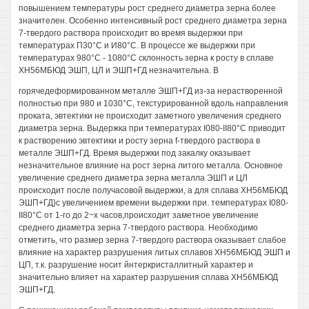
повышением температуры рост среднего диаметра зерна более
значителен. Особенно интенсивный рост среднего диаметра зерна
7-твердого раствора происходит во время выдержки при
температурах П30°С и И80°С. В процессе же выдержки при
температурах 980°С - 1080°С склонность зерна к росту в сплаве
ХН56МБЮД ЭШП, ЦЛ и ЭШП+ГД незначительна. В
горячедеформированном металле ЭШП+ГД из-за нерастворенной
полностью при 980 и 1030°С, текстурированной вдоль направления
проката, эвтектики не происходит заметного увеличения среднего
диаметра зерна. Выдержка при температурах I080-II80°C приводит
к растворению эвтектики и росту зерна f-твердого раствора в
металле ЭШП+ГД. Время выдержки под закалку оказывает
незначительное влияние на рост зерна литого металла. Основное
увеличение среднего диаметра зерна металла ЭШП и ЦЛ
происходит после получасовой выдержки, а для сплава ХН56МБЮД
ЭШП+ГД}с увеличением времени выдержки при. температурах I080-
II80°C от 1-го до 2~х часов,происходит заметное увеличение
среднего диаметра зерна 7-твердого раствора. Необходимо
отметить, что размер зерна 7-твердого раствора оказывает слабое
влияние на характер разрушения литых сплавов ХН56МБЮД ЭШП и
ЦП, т.к. разрушение носит йнтеркристаллитный характер и
значительно влияет на характер разрушения сплава ХН56МБЮД
ЭШП+ГД.