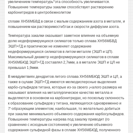
увеличением температурь^эта способность увеличивается.
Повышение температуры закалки способствует растворению
карбонитридов в центробежнолитом
сплаве ХН56МБВД в связи с малым содержанием азота в металле, и
повышением как растворимости5так и скорости диффузии азота.
Температура закалки оказывает заметное влияние на объемную
долю недеформируицихся силикатов только сплава ХН56МБВД
ЭШП+ГД и практически не изменяет содержание
недеформируицихся силикатов в литом металле (ЭШП и ЦП).
Максимальный диаметр недеформируицихся силикатов в сплаве
ХН56МБЮД ЭШП+ГД составлял 2,7мкм, а в металле ЭШП и ЦЛ не
превышал 1,9мкм.
В мевдуветвиях дендритов литого сплава ХН56МБЮД ЭШП и ЦЛ, а
также в сцлаве ЭШП+ГД имеются мелкодисперсные выделения
карбо-сульфидов титана, которые из-за своего ¡«алого размера не
оказывают влияния на металлургическое качество металла и
выделяются в основном на карбонитридах, но поскольку склонность
к образованию сульфидов у титана, являющегося одновременно и
7'-образующим элементом, наибольшая, то желательно добиться
при закалке минимального объемного содержания карбосульфидов.
Повышение температуры нагрева под закалку приводит (го
сравнению с исходным состоянием) к увеличению объемного
содержания сульфидной фазы в сплаве ХН56МБЮД, полученного