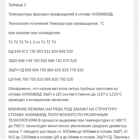
Таблица 2
Температуры фазовых превращений в сплаве ХН56МБЮД.
Технология получения Температура превращения, °С
при нагреве при охлаждении
Т1 Т2 Т3 Т4 1-3 сл Т1 Т2 Т3
БД 639 672 735 903 931 834 809 520
ЭШП 698 749 783 830 886 742 675 520
ЭШП+ГД 658 694 756 884 925 829 778 520
ЦЛ 640 700 755 820 895 820 750 520
Обнаружено, что нагрев металла литых трубных заготовок из
сплава ХН56МБВД ЭШП и ЦП,соответственно,до 1167 и 1210°С
приводит к оплавлению эвтектики.
ВЛИЯНИЕ РЕЖИМА НАГРЕВА ПОД ЗАКАЖУ НА СТРУКТУРУ
СПЛАВА ХН56МБЮД, ПОЛУЧЕННОГО ПО РАЗЛИЧНЫМ
ТЕХНОЛОГИЯМ В процессе выдержки при температурах от 980°С
до П80°С происходит монотонное увеличение среднего диаметра
зерна 7-твердого раствора от ЗООмкм до 800мкм в сплаве ЭШП, от
910 до 2200мкм в сплаве ЦЯ и до 94мкм в сплаве ЭШП+ГД. Причем,с