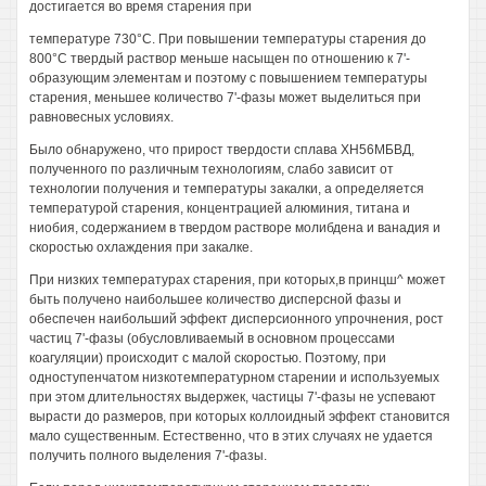
достигается во время старения при
температуре 730°С. При повышении температуры старения до
800°С твердый раствор меньше насыщен по отношению к 7'-
образующим элементам и поэтому с повышением температуры
старения, меньшее количество 7'-фазы может выделиться при
равновесных условиях.
Было обнаружено, что прирост твердости сплава ХН56МБВД,
полученного по различным технологиям, слабо зависит от
технологии получения и температуры закалки, а определяется
температурой старения, концентрацией алюминия, титана и
ниобия, содержанием в твердом растворе молибдена и ванадия и
скоростью охлаждения при закалке.
При низких температурах старения, при которых,в принцш^ может
быть получено наибольшее количество дисперсной фазы и
обеспечен наибольший эффект дисперсионного упрочнения, рост
частиц 7'-фазы (обусловливаемый в основном процессами
коагуляции) происходит с малой скоростью. Поэтому, при
одноступенчатом низкотемпературном старении и используемых
при этом длительностях выдержек, частицы 7'-фазы не успевают
вырасти до размеров, при которых коллоидный эффект становится
мало существенным. Естественно, что в этих случаях не удается
получить полного выделения 7'-фазы.