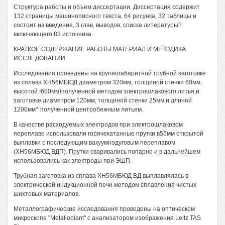
Структура работы и объем диссертации. Диссертация содержит
132 страницы машинописного текста, 64 рисунка, 32 таблицы и
состоит из введения, 3 глав, выводов, списка литературы?
включающего 83 источника.
КРАТКОЕ СОДЕРЖАНИЕ РАБОТЫ МАТЕРИАЛ И МЕТОДИКА
ИССЛЕДОВАНИИ
Исследования проведены на крупногабаритной трубной заготовке
из сплава ХН56МБЮД диаметром 320мм, толщиной стенки 60мм,
высотой I600мм}полученной методом электрошлакового литья,и
заготовке диаметром 120мм, толщиной стенки 25мм и длиной
1200мм^ полученной центробежным литьем.
В качестве расходуемых электродов при электрошлаковом
переплаве использовали горячекатанные прутки в55мм открытой
выплавки с последующим вакуумнодуговым переплавом
(ХН56МБЮД ВДП). Прутки сваривались попарно и в дальнейшем
использовались как электроды при ЭШП.
Трубная заготовка из сплава ХН56МБЮД ВД выплавлялась в
электрической индукционной печи методом сплавления чистых
шихтовых материалов.
Металлографические исследования проведены на оптическом
микроскопе "Metalloplant" с анализатором изображения Leltz TAS