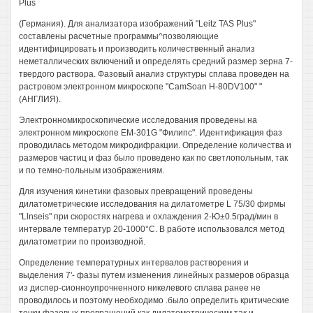
Plus
(Германия). Для анализатора изображений "Leitz TAS Plus"
составлены расчетные программы^позволяющие
идентифицировать и производить количественный анализ
неметаллических включений и определять средний размер зерна 7-
твердого раствора. Фазовый анализ структуры сплава проведен на
растровом электронном микроскопе "CamSoan H-80DV100" "
(АНГЛИЯ).
Электронномикроскопические исследования проведены на
электронном микроскопе EM-301G "Филипс". Идентификация фаз
проводилась методом микродифракции. Определение количества и
размеров частиц и фаз было проведено как по светлопольным, так
и по темно-польным изображениям.
Для изучения кинетики фазовых превращений проведены
дилатометрические исследования на дилатометре L 75/30 фирмы
"Llnseis" при скоростях нагрева и охлаждения 2-Ю±0.5град/мин в
интервале температур 20-1000°С. В работе использовался метод
дилатометрии по производной.
Определение температурных интервалов растворения и
выделения 7'- фазы путем изменения линейных размеров образца
из диспер-сионноупрочненного никелевого сплава ранее не
проводилось и поэтому необходимо .было определить критические