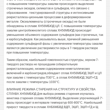
с повышением температуры закалки происходило выделение
строчечных оксидов, силикатов и сульфидов, что связано с
образованием . текстурированной структуры и интенсивными
рекристаллиза-ционными процессами в деформированном
металле. Оксиалюминаты (строчечные оксиды) не были
обнаружены в сплаве ХН56МБЮД ЦЛ. С повышением температуры
закалки центробежнолитого сплава ХН56МБЮД происходит
уменьшение объемного содержания сульфидов (как строчечных, так
и карбосульфидов. Как указывалось выше, причиной уменьшения
содержания сульфидной фазы с увеличением температуры закалки
является увеличение растворимости серы в 7-твердом растворе
при повышении температуры.
Таким образом, наибольшей гомогенностью-структуры, зерном 7-
твердого раствора не прошедшим собирательную
рекристаллизацию, низким содержанием неметаллических
включений и карбонитридов,обладает сплав ХН56МБЮД ЭШП и ЦЛ
при закалке с температуры П30°С, а сплав ХН56МБЮД ЭШП+ГД
после закалки с температуры 1030°С.
ВЛИЯНИЕ РЕЖИМА СТАРЕНИЯ НА СТРУКТУРУ И СВОЙСТВА
СПЛАВА ХН56МБЮД Для выбора режима старения изучалась
кинетика старения сплава ХН56МБЮД. Выделение упрочняющей 7'-
фазы происходит в интервале температур 600-800°С. Наибольший
прирост твердости в сплаве ХНБ6МБВД ВДП, ЭШП, ЭШП+ГД и Щ