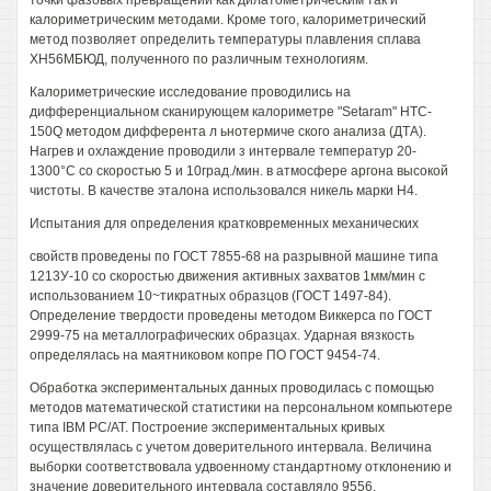
точки фазовых превращений как дилатометрическим так и
калориметрическим методами. Кроме того, калориметрический
метод позволяет определить температуры плавления сплава
ХН56МБЮД, полученного по различным технологиям.
Калориметрические исследование проводились на
дифференциальном сканирующем калориметре "Setaram" HTC-
150Q методом дифферента л ьнотермиче ского анализа (ДТА).
Нагрев и охлаждение проводили з интервале температур 20-
1300°С со скоростью 5 и 10град./мин. в атмосфере аргона высокой
чистоты. В качестве эталона использовался никель марки Н4.
Испытания для определения кратковременных механических
свойств проведены по ГОСТ 7855-68 на разрывной машине типа
1213У-10 со скоростью движения активных захватов 1мм/мин с
использованием 10~тикратных образцов (ГОСТ 1497-84).
Определение твердости проведены методом Виккерса по ГОСТ
2999-75 на металлографических образцах. Ударная вязкость
определялась на маятниковом копре ПО ГОСТ 9454-74.
Обработка экспериментальных данных проводилась с помощью
методов математической статистики на персональном компьютере
типа IBM PC/AT. Построение экспериментальных кривых
осуществлялась с учетом доверительного интервала. Величина
выборки соответствовала удвоенному стандартному отклонению и
значение доверительного интервала составляло 9556.