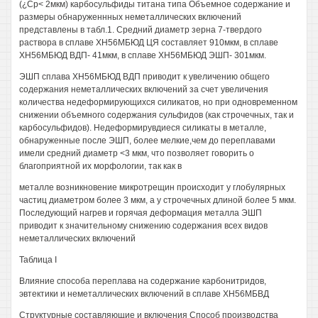
(¿Ср< 2мкм) карбосульфиды титана типа Объемное содержание и
размеры обнаруженнных неметаллических включений
представлены в табл.1. Средний диаметр зерна 7-твердого
раствора в сплаве ХН56МБЮД ЦЯ составляет 910мкм, в сплаве
ХН56МБЮД ВДП- 41мкм, в сплаве ХН56МБЮД ЭШП- 301мкм.
ЭШП сплава ХН56МБЮД ВДП приводит к увеличению общего
содержания неметаллических включений за счет увеличения
количества недеформирующихся силикатов, но при одновременном
снижении объемного содержания сульфидов (как строчечных, так и
карбосульфидов). Недеформирувдиеся силикаты в металле,
обнаруженные после ЭШП, более мелкие,чем до переплавами
имели средний диаметр <3 мкм, что позволяет говорить о
благоприятной их морфологии, так как в
металле возникновение микротрещин происходит у глобулярных
частиц диаметром более 3 мкм, а у строчечных длиной более 5 мкм.
Последующий нагрев и горячая деформация металла ЭШП
приводит к значительному снижению содержания всех видов
неметаллических включений
Таблица I
Влияние способа переплава на содержание карбонитридов,
эвтектики и неметаллических включений в сплаве ХН56МБВД
Структурные составляющие и включения Способ производства