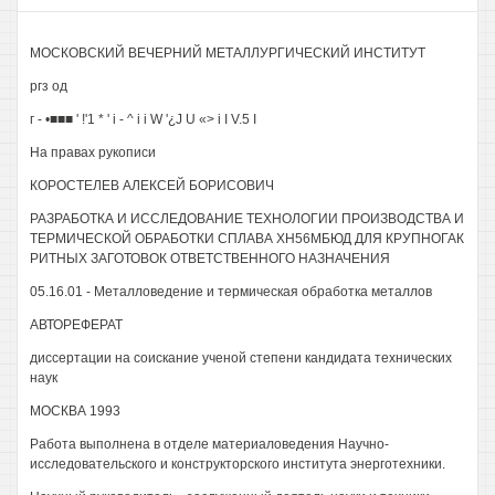
МОСКОВСКИЙ ВЕЧЕРНИЙ МЕТАЛЛУРГИЧЕСКИЙ ИНСТИТУТ
ргз од
г - •■■■ ' !'1 * ' i - ^ i i W '¿J U «> i I V.5 I
На правах рукописи
КОРОСТЕЛЕВ АЛЕКСЕЙ БОРИСОВИЧ
РАЗРАБОТКА И ИССЛЕДОВАНИЕ ТЕХНОЛОГИИ ПРОИЗВОДСТВА И
ТЕРМИЧЕСКОЙ ОБРАБОТКИ СПЛАВА ХН56МБЮД ДЛЯ КРУПНОГАК
РИТНЫХ ЗАГОТОВОК ОТВЕТСТВЕННОГО НАЗНАЧЕНИЯ
05.16.01 - Металловедение и термическая обработка металлов
АВТОРЕФЕРАТ
диссертации на соискание ученой степени кандидата технических
наук
МОСКВА 1993
Работа выполнена в отделе материаловедения Научно-
исследовательского и конструкторского института энерготехники.