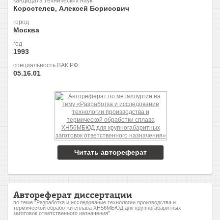
кандидата технических наук
Коростелев, Алексей Борисович
город
Москва
год
1993
специальность ВАК РФ
05.16.01
Читать автореферат
Автореферат диссертации
по теме "Разработка и исследование технологии производства и
термической обработки сплава ХН56МБЮД для крупногабаритных
заготовок ответственного назначения"