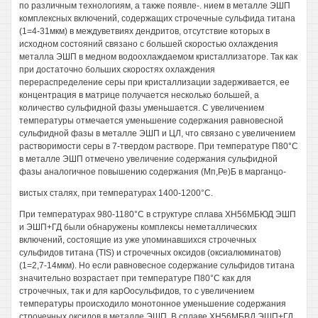
по различным технологиям, а также появле-. нием в металле ЭШП
комплексных включений, содержащих строчечные сульфида титана
(1=4-31мкм) в междуветвиях дендритов, отсутствие которых в
исходном состояний связано с большей скоростью охлаждения
металла ЭШП в медном водоохлаждаемом кристаллизаторе. Так как
при достаточно больших скоростях охлаждения
перераспределение серы при кристаллизации задерживается, ее
концентрация в матрице получается несколько большей, а
количество сульфидной фазы уменьшается. С увеличением
температуры отмечается уменьшение содержания равновесной
сульфидной фазы в металле ЭШП и ЦЛ, что связано с увеличением
растворимости серы в 7-твердом растворе. При температуре П80°С
в металле ЭШП отмечено увеличение содержания сульфидной
фазы аналогичное повышению содержания (Мп,Ре)Б в марганцо-
вистых сталях, при температурах 1400-1200°С.
При температурах 980-1180°С в структуре сплава ХН56МБЮД ЭШП
и ЭШП+ГД были обнаружены комплексы неметаллических
включений, состоящие из уже упоминавшихся строчечных
сульфидов титана (TIS) и строчечных оксидов (оксиалюминатов)
(1=2,7-14мкм). Но если равновесное содержание сульфидов титана
значительно возрастает при температуре П80°С как для
строчечных, так и для карОосульфидов, то с увеличением
температуры происходило монотонное уменьшение содержания
строчечных оксидов в металле ЭШП. В сплаве ХН56МБВД ЭШП+ГД