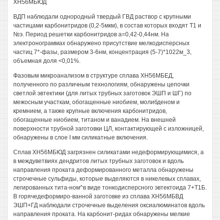
ХН56МБЮД
ВДП наблюдали однородный твердый ГВД раствор с крупными
частицами карбонитридов (0,2-5мкм), в состав которых входят Т1 и
№э. Период решетки карбонитридов а=0,42-0,44нм. На
электронограммах обнаружено присутствие мелкодисперсных
частиц 7*-фазы, размером 3-6нм, концентрация (5-7)*1022м_3,
объемная доля <0,01%.
Фазовым микроанализом в структуре сплава ХН56МБЕД,
полученного по различным технологиям, обнаружены цепочки
светлой эвтектики (для литых трубных заготовок ЭШП и ШГ) по
межосным участкам, обогащенные ниобием, молибденом и
кремнием, а также крупные включения карбонитридов,
обогащенные ниобием, титаном и ванадием. На внешней
поверхности трубной заготовки ЦЛ, контактирующей с изложницей,
обнаружены в слое I мм силикатные включения.
Сплав ХН56МБЮД загрязнен силикатами недеформирующимися, а
в междуветвиях дендритов литых трубных заготовок и вдоль
направления проката деформированного металла обнаружены
строчечные сульфиды, которые выделяются в никелевых сплавах,
легированных тита-ном^в виде тонкодисперсного эвтектоида 7+Т1Б.
В горячедеформиро-ванной заготовке из сплава ХН56МБВД
ЭШП+ГД наблюдали строчечные выделения оксиалюминатов вдоль
направления проката. На карбонит-ридах обнаружены мелкие