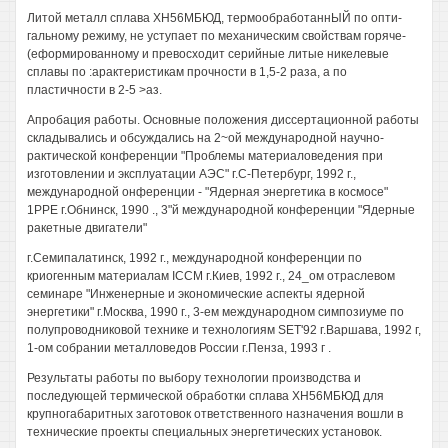
Литой металл сплава ХН56МБЮД, термообработаннЫЙ по опти-
гальному режиму, не уступает по механическим свойствам горяче-
(еформированному и превосходит серийные литые никелевые
сплавы по :арактеристикам прочности в 1,5-2 раза, а по
пластичности в 2-5 >аз.
Апробация работы. Основные положения диссертационной работы
складывались и обсуждались на 2~ой международной научно-
рактической конференции "Проблемы материаловедения при
изготовлении и эксплуатации АЭС" г.С-Петербург, 1992 г.,
международной онференции - "Ядерная энергетика в космосе"
1РРЕ г.Обнинск, 1990 ., 3"й международной конференции "Ядерные
ракетные двигатели"
г.Семипалатинск, 1992 г., международной конференции по
криогенным материалам ICCM г.Киев, 1992 г., 24_ом отраслевом
семинаре "Инженерные и экономические аспекты ядерной
энергетики" г.Москва, 1990 г., 3-ем международном симпозиуме по
полупроводниковой технике и технологиям SET'92 г.Варшава, 1992 г,
1-ом собрании металловедов России г.Пенза, 1993 г .
Результаты работы по выбору технологии производства и
последующей термической обработки сплава ХН56МБЮД для
крупногабаритных заготовок ответственного назначения вошли в
технические проекты специальных энергетических установок.