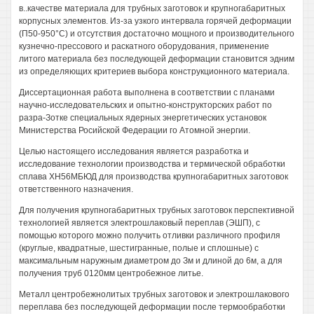
в..качестве материала для трубных заготовок и крупногабаритных
корпусных элементов. Из-за узкого интервала горячей деформации
(П50-950°С) и отсутствия достаточно мощного и производительного
кузнечно-прессового и раскатного оборудования, применение
литого материала без последующей деформации становится эдним
из определяющих критериев выбора конструкционного материала.
Диссертационная работа выполнена в соответствии с планами
научно-исследовательских и опытно-конструкторских работ по
разра-Зотке специальных ядерных энергетических установок
Министерства Росийской Федерации го Атомной энергии.
Целью настоящего исследования является разработка и
исследование технологии производства и термической обработки
сплава ХН56МБЮД для производства крупногабаритных заготовок
ответственного назначения.
Для получения крупногабаритных трубных заготовок перспективной
технологией является электрошлаковый переплав (ЭШП), с
помощью которого можно получить отливки различного профиля
(круглые, квадратные, шестигранные, полые и сплошные) с
максимальным наружным диаметром до Зм и длиной до 6м, а для
получения труб 0120мм центробежное литье.
Металл центробежнолитых трубных заготовок и электрошлакового
переплава без последующей деформации после термообработки