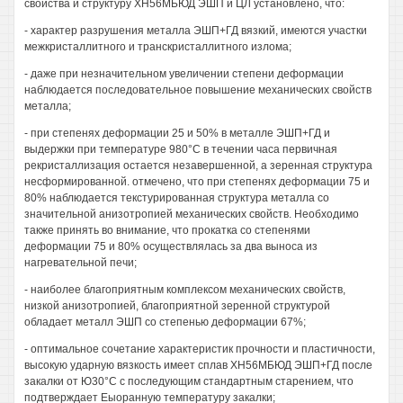
свойства и структуру ХН56МБЮД ЭШП и ЦЛ установлено, что:
- характер разрушения металла ЭШП+ГД вязкий, имеются участки
межкристаллитного и транскристаллитного излома;
- даже при незначительном увеличении степени деформации
наблюдается последовательное повышение механических свойств
металла;
- при степенях деформации 25 и 50% в металле ЭШП+ГД и
выдержки при температуре 980°С в течении часа первичная
рекристаллизация остается незавершенной, а зеренная структура
несформированной. отмечено, что при степенях деформации 75 и
80% наблюдается текстурированная структура металла со
значительной анизотропией механических свойств. Необходимо
также принять во внимание, что прокатка со степенями
деформации 75 и 80% осуществлялась за два выноса из
нагревательной печи;
- наиболее благоприятным комплексом механических свойств,
низкой анизотропией, благоприятной зеренной структурой
обладает металл ЭШП со степенью деформации 67%;
- оптимальное сочетание характеристик прочности и пластичности,
высокую ударную вязкость имеет сплав ХН56МБЮД ЭШП+ГД после
закалки от Ю30°С с последующим стандартным старением, что
подтверждает Еыоранную температуру закалки;