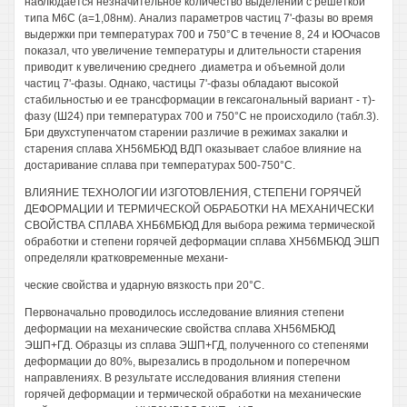
наблюдается незначительное количество выделений с решеткой
типа М6С (а=1,08нм). Анализ параметров частиц 7'-фазы во время
выдержки при температурах 700 и 750°С в течение 8, 24 и ЮОчасов
показал, что увеличение температуры и длительности старения
приводит к увеличению среднего .диаметра и объемной доли
частиц 7'-фазы. Однако, частицы 7'-фазы обладают высокой
стабильностью и ее трансформации в гексагональный вариант - т)-
фазу (Ш24) при температурах 700 и 750°С не происходило (табл.3).
Бри двухступенчатом старении различие в режимах закалки и
старения сплава ХН56МБЮД ВДП оказывает слабое влияние на
достаривание сплава при температурах 500-750°С.
ВЛИЯНИЕ ТЕХНОЛОГИИ ИЗГОТОВЛЕНИЯ, СТЕПЕНИ ГОРЯЧЕЙ
ДЕФОРМАЦИИ И ТЕРМИЧЕСКОЙ ОБРАБОТКИ НА МЕХАНИЧЕСКИ
СВОЙСТВА СПЛАВА ХНБ6МБЮД Для выбора режима термической
обработки и степени горячей деформации сплава ХН56МБЮД ЭШП
определяли кратковременные механи-
ческие свойства и ударную вязкость при 20°С.
Первоначально проводилось исследование влияния степени
деформации на механические свойства сплава ХН56МБЮД
ЭШП+ГД. Образцы из сплава ЭШП+ГД, полученного со степенями
деформации до 80%, вырезались в продольном и поперечном
направлениях. В результате исследования влияния степени
горячей деформации и термической обработки на механические