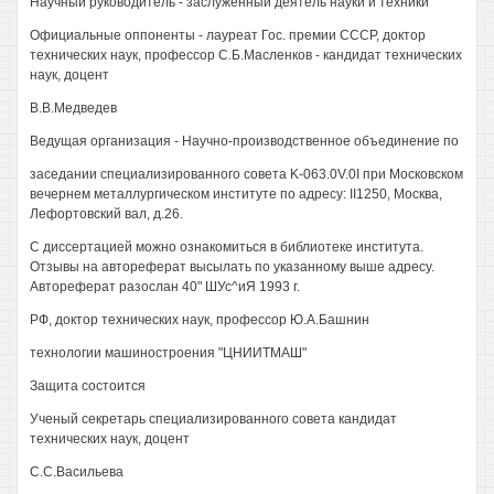
Научный руководитель - заслуженный деятель науки и техники
Официальные оппоненты - лауреат Гос. премии СССР, доктор
технических наук, профессор С.Б.Масленков - кандидат технических
наук, доцент
В.В.Медведев
Ведущая организация - Научно-производственное объединение по
заседании специализированного совета K-063.0V.0I при Московском
вечернем металлургическом институте по адресу: II1250, Москва,
Лефортовский вал, д.26.
С диссертацией можно ознакомиться в библиотеке института.
Отзывы на автореферат высылать по указанному выше адресу.
Автореферат разослан 40" ШУс^иЯ 1993 г.
РФ, доктор технических наук, профессор Ю.А.Башнин
технологии машиностроения "ЦНИИТМАШ"
Защита состоится
Ученый секретарь специализированного совета кандидат
технических наук, доцент
С.С.Васильева