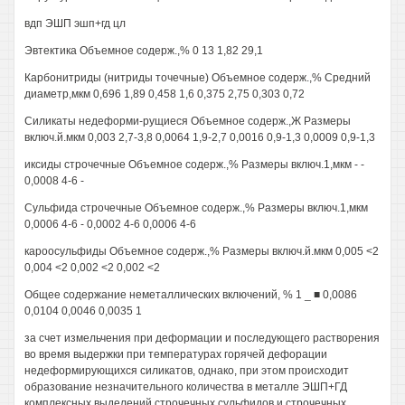
вдп ЭШП эшп+гд цл
Эвтектика Объемное содерж.,% 0 13 1,82 29,1
Карбонитриды (нитриды точечные) Объемное содерж.,% Средний
диаметр,мкм 0,696 1,89 0,458 1,6 0,375 2,75 0,303 0,72
Силикаты недеформи-рущиеся Объемное содерж.,Ж Размеры
включ.й.мкм 0,003 2,7-3,8 0,0064 1,9-2,7 0,0016 0,9-1,3 0,0009 0,9-1,3
иксиды строчечные Объемное содерж.,% Размеры включ.1,мкм - -
0,0008 4-6 -
Сульфида строчечные Объемное содерж.,% Размеры включ.1,мкм
0,0006 4-6 - 0,0002 4-6 0,0006 4-6
кароосульфиды Объемное содерж.,% Размеры включ.й.мкм 0,005 <2
0,004 <2 0,002 <2 0,002 <2
Общее содержание неметаллических включений, % 1 _ ■ 0,0086
0,0104 0,0046 0,0035 1
за счет измельчения при деформации и последующего растворения
во время выдержки при температурах горячей дефорации
недеформирующихся силикатов, однако, при этом происходит
образование незначительного количества в металле ЭШП+ГД
комплексных выделений строчечных сульфидов и строчечных