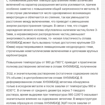
С понижением рабочей температуры влияние неметаллических
включений на характер разрушения металла усиливается, причем
особенно заметно с повышением общей загрязненности металла. В
этом случае увеличивается число одновременно возникающих
микротрещин и облегчается их слияние, так как уменьшается
расстояние между включениями, что приводит к уменьшению
энергии распространения трещин. В связи с тем, что стадия
зарождения вязкого излома обусловлена наличием частиц более 3-
5мкм, а неравномерное распределение частиц уменьшает
энергоемкость вязкого излома, то- низкая пластичность сплава
ХН56МБЮД может быть вызвана только достаточно крупными ОЗ-
Юмкм) нерастворившимися ликвационными неоднороднос-тями,
строчечными неметаллическими включениями и цепочками крупных
карбонитридов.
Повышение температуры от 980 до П80°С приводит к практически
полному растворению эвтектики в сплаве ХН56МБЮД, полученном
Э1Ш, и значительному растворению (остаточное содержание около
5% объемн.) в центробежнолитом сплаве ХН56МБЮД. В
деформированном сплаве ХН56МБЮД эвтектика обнаружена
только в исходном металле и после закалки от температуры 980 и
Ю30°С. В отличие от среднего диаметра зерна 7-твердого
раствора, время выдержки при температурах 980-1180°0 оказывает
значительное влияние на содержание эвтектики. В микроструктуре
излома образцов из сплава ХН56МБЮД ЭШП после закалки от