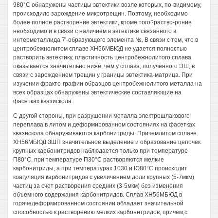
980°С обнаружены частицы эвтектики возле которых, по-видимому,
происходило зарождение микротрещин. Поэтому, необходимо
более полное растворение эвтектики, кроме того?раство-роние
необходимо и в связи с наличием в эвтектике связанного в
интерметаллида 7'-образующего элемента №. В связи с тем, что в
центробежнолитом сплаве ХН56МБЮД не удается полностью
растворить эвтектику, пластичность центробежнолитого сплава
оказывается значительно ниже, чем у сплава, полученного ЭШ, в
связи с зарождением трещин у границы эвтектика-матрица. При
изучении фракто-графии образцов центробежнолитого металла на
всех образцах обнаружены эвтектические составляющие на
фасетках квазискола.
С другой стороны, при разрушении металла электрошлакового
переплава в литом и деформированном состояниях на фасетках
квазискола обнаруживаются карбонитриды. Причемлитом сплаве
ХН56МБЮД ЗШП значительное выделение и образование цепочек
крупных карбонитридов наблюдается только при температуре
П80°С, при температуре П30°С растворяются мелкие
карбонитриды, а при температурах 1030 и Ю80°С происходит
коагуляция карбонитридов с увеличением доли крупных (5-7мкм)
частиц за счет растворения средних (3-5мкм) без изменения
объемного содержания карбонитридов. Сплав ХН56МБЮД в
горячедеформированном состоянии обладает значительной
способностью к растворению мелких карбонитридов, причем,с