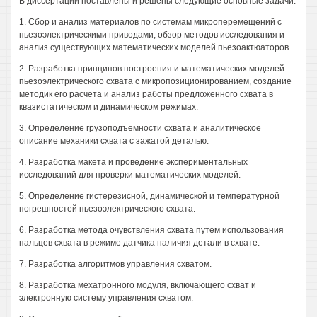
В диссертации поставлены и решены следующие основные задачи:
1. Сбор и анализ материалов по системам микроперемещений с
пьезоэлектрическими приводами, обзор методов исследования и
анализ существующих математических моделей пьезоактюаторов.
2. Разработка принципов построения и математических моделей
пьезоэлектрического схвата с микропозиционированием, создание
методик его расчета и анализ работы предложенного схвата в
квазистатическом и динамическом режимах.
3. Определение грузоподъемности схвата и аналитическое
описание механики схвата с зажатой деталью.
4. Разработка макета и проведение экспериментальных
исследований для проверки математических моделей.
5. Определение гистерезисной, динамической и температурной
погрешностей пьезоэлектрического схвата.
6. Разработка метода очувствления схвата путем использования
пальцев схвата в режиме датчика наличия детали в схвате.
7. Разработка алгоритмов управления схватом.
8. Разработка мехатронного модуля, включающего схват и
электронную систему управления схватом.