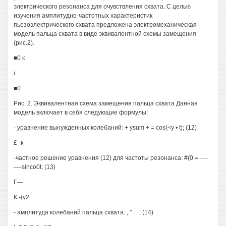
электрического резонанса для очувствления схвата. С целью
изучения амплитудно-частотных характеристик
пьезоэлектрического схвата предложена электромеханическая
модель пальца схвата в виде эквивалентной схемы замещения
(рис.2).
■0 к
i
■0
Рис. 2. Эквивалентная схема замещения пальца схвата Данная
модель включает в себя следующие формулы:
- уравнение вынужденных колебаний: + ysum + = cos(<y • t); (12)
£ -к
-частное решение уравнения (12) для частоты резонанса: #(0 = —-
—-sinco0t; (13)
Г—
К -(у2
- амплитуда колебаний пальца схвата: , " . . ; (14)