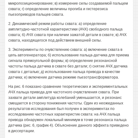
микропозиционирование; в) измерение силы создаваемой пальцем
схвата; г) определение величины прогиба и гистерезиса
пьезоприводов пальцев схвата.
2. Динамический режим работы схвата: а) определение
амплитудно-частотной характеристики (АЧХ) свободного пальца
схвата; б) АЧХ схвата при наличии зажатой детали в схвате; в) АЧХ
схвата, находящегося под действием внешней силы.
3. Эксперименты по очувствлению схвата: а) включение схвата в
цепь автогенератора; б) использование пальца-датчика для приема
сигнала прямоугольной формы; в) определение резонансной
частоты пальца датчика в схвате без детали; г) снятие АЧХ датчика
схвата с деталью; д) использование пальца привода в качестве
датчика; е) включение датчика режиме пьезотрансформатора.
На рис. 6 показано сравнение теоретических и экспериментальных
АЧХ пальца привода для частотного очувствления схвата. При
захвате детали амплитуда колебаний уменьшается, и резонанс
смещается в сторону понижения частоты. Один из неожиданных
результатов исследования был получен в экспериментах по
исследованию частотных характеристик схвата: на АЧХ пальца
привода обнаружен локальный минимум в точке резонанса пальца
датчика (рис. 6, график 4). Объяснение данного эффекта приведено
в диссертации.