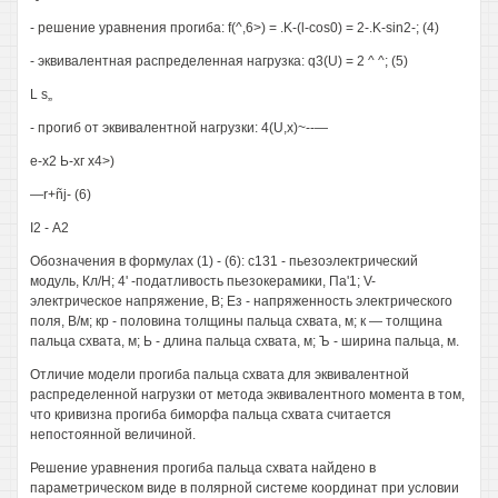
- решение уравнения прогиба: f(^,6>) = .K-(l-cos0) = 2-.K-sin2-; (4)
- эквивалентная распределенная нагрузка: q3(U) = 2 ^ ^; (5)
L s„
- прогиб от эквивалентной нагрузки: 4(U,x)~--—
е-х2 Ь-хг х4>)
—r+ñj- (6)
I2 - А2
Обозначения в формулах (1) - (6): с131 - пьезоэлектрический
модуль, Кл/Н; 4' -податливость пьезокерамики, Па'1; V-
электрическое напряжение, В; Ез - напряженность электрического
поля, В/м; кр - половина толщины пальца схвата, м; к — толщина
пальца схвата, м; Ь - длина пальца схвата, м; Ъ - ширина пальца, м.
Отличие модели прогиба пальца схвата для эквивалентной
распределенной нагрузки от метода эквивалентного момента в том,
что кривизна прогиба биморфа пальца схвата считается
непостоянной величиной.
Решение уравнения прогиба пальца схвата найдено в
параметрическом виде в полярной системе координат при условии