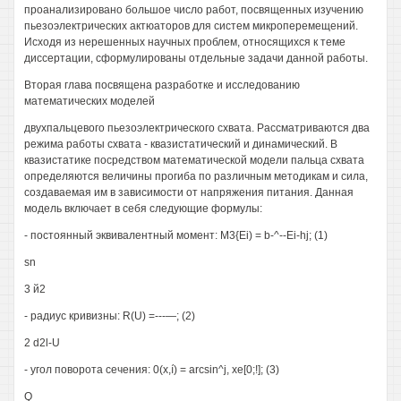
проанализировано большое число работ, посвященных изучению
пьезоэлектрических актюаторов для систем микроперемещений.
Исходя из нерешенных научных проблем, относящихся к теме
диссертации, сформулированы отдельные задачи данной работы.
Вторая глава посвящена разработке и исследованию
математических моделей
двухпальцевого пьезоэлектрического схвата. Рассматриваются два
режима работы схвата - квазистатический и динамический. В
квазистатике посредством математической модели пальца схвата
определяются величины прогиба по различным методикам и сила,
создаваемая им в зависимости от напряжения питания. Данная
модель включает в себя следующие формулы:
- постоянный эквивалентный момент: M3{Ei) = b-^--Ei-hj; (1)
sn
3 й2
- радиус кривизны: R(U) =---—; (2)
2 d2l-U
- угол поворота сечения: 0(x,í) = arcsin^j, хе[0;!]; (3)
Q