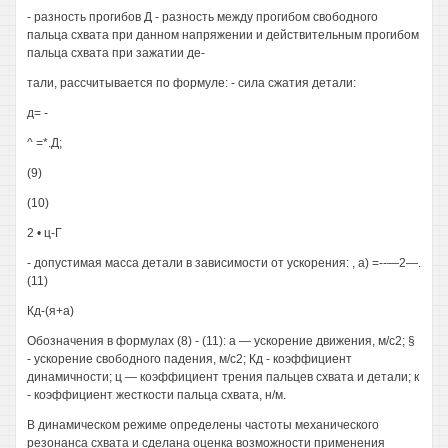
- разность прогибов Д - разность между прогибом свободного
пальца схвата при данном напряжении и действительным прогибом
пальца схвата при зажатии де-
тали, рассчитывается по формуле: - сила сжатия детали:
д= -
^ =*.Д;
(9)
(10)
2 • ц-Г
- допустимая масса детали в зависимости от ускорения: , а) =--—2—.
(11)
Кд-(я+а)
Обозначения в формулах (8) - (11): а — ускорение движения, м/с2; §
- ускорение свободного падения, м/с2; Кд - коэффициент
динамичности; ц — коэффициент трения пальцев схвата и детали; к
- коэффициент жесткости пальца схвата, н/м.
В динамическом режиме определены частоты механического
резонанса схвата и сделана оценка возможности применения