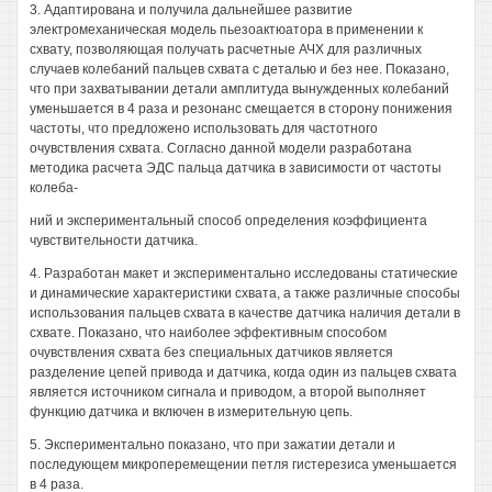
3. Адаптирована и получила дальнейшее развитие
электромеханическая модель пьезоактюатора в применении к
схвату, позволяющая получать расчетные АЧХ для различных
случаев колебаний пальцев схвата с деталью и без нее. Показано,
что при захватывании детали амплитуда вынужденных колебаний
уменьшается в 4 раза и резонанс смещается в сторону понижения
частоты, что предложено использовать для частотного
очувствления схвата. Согласно данной модели разработана
методика расчета ЭДС пальца датчика в зависимости от частоты
колеба-
ний и экспериментальный способ определения коэффициента
чувствительности датчика.
4. Разработан макет и экспериментально исследованы статические
и динамические характеристики схвата, а также различные способы
использования пальцев схвата в качестве датчика наличия детали в
схвате. Показано, что наиболее эффективным способом
очувствления схвата без специальных датчиков является
разделение цепей привода и датчика, когда один из пальцев схвата
является источником сигнала и приводом, а второй выполняет
функцию датчика и включен в измерительную цепь.
5. Экспериментально показано, что при зажатии детали и
последующем микроперемещении петля гистерезиса уменьшается
в 4 раза.