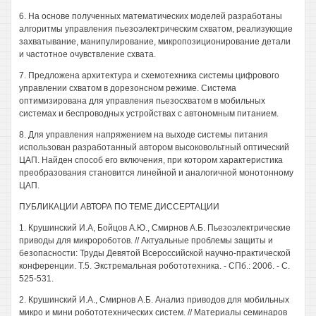
6. На основе полученных математических моделей разработаны
алгоритмы управления пьезоэлектрическим схватом, реализующие
захватывание, манипулирование, микропозиционирование детали
и частотное очувствление схвата.
7. Предложена архитектура и схемотехника системы цифрового
управлении схватом в дорезонсном режиме. Система
оптимизирована для управления пьезосхватом в мобильных
системах и беспроводных устройствах с автономным питанием.
8. Для управления напряжением на выходе системы питания
использован разработанный автором высоковольтный оптический
ЦАП. Найден способ его включения, при котором характеристика
преобразования становится линейной и аналогичной монотонному
ЦАП.
ПУБЛИКАЦИИ АВТОРА ПО ТЕМЕ ДИССЕРТАЦИИ
1. Крушинский И.А, Бойцов А.Ю., Смирнов А.Б. Пьезоэлектрические
приводы для микророботов. // Актуальные проблемы защиты и
безопасности: Труды Девятой Всероссийской научно-практической
конференции. Т.5. Экстремальная робототехника. - СПб.: 2006. - С.
525-531.
2. Крушинский И.А., Смирнов А.Б. Анализ приводов для мобильных
микро и мини робототехнических систем. // Материалы семинаров