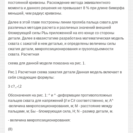
постоянной кривизны. Расхождение метода эквивалентного
момента и данного решения не превышает 8 % при длине биморфа
меньшей, чем радиус кривизны.
Далее в этой главе построены линии прогиба пальца схвата для
различных методик расчета и различных значений внешней
блокирующей силы РЬь приложенной на его конце со стороны
детали. Далее в квазистатике разработана математическая модель
схвата с зажатой в нем деталью, и определены величины силы
сжатия детали, микропозиционирования и грузоподъемности
схвата. Расчетная
схема для данной модели показана на рис. 1.
Рис.1 Расчетная схема зажатия детали Данная модель включает в
себя следующие формулы:
3 с?,,-/,2
Обозначения на рис. 1: ^ и ^ -деформации противоположных
пальцев схвата для напряжений [// и С/г соответственно, м; А^
-величина микропозиционирования, м; М - расстояние между
пальцами, м; Бы - блокирующая сила, Н; N - размер детали, м.
- величина микропозиционирования:
(8)