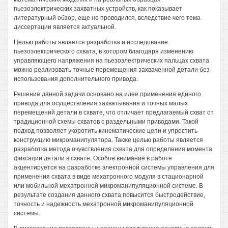
пьезоэлектрических захватных устройств, как показывает
литературный обзор, еще не проводился, вследствие чего тема
диссертации является актуальной.
Целью работы является разработка и исследование
пьезоэлектрического схвата, в котором благодаря изменению
управляющего напряжения на пьезоэлектрических пальцах схвата
можно реализовать точные перемещения захваченной детали без
использования дополнительного привода.
Решение данной задачи основано на идее применения единого
привода для осуществления захватывания и точных малых
перемещений детали в схвате, что отличает предлагаемый схват от
традиционной схемы схватов с раздельными приводами. Такой
подход позволяет укоротить кинематические цепи и упростить
конструкцию микроманипулятора. Также целью работы является
разработка метода очувствления схвата для определения момента
фиксации детали в схвате. Особое внимание в работе
акцентируется на разработке электронной системы управления для
применения схвата в виде мехатронного модуля в стационарной
или мобильной мехатронной микроманипуляционной системе. В
результате создания данного схвата повысится быстродействие,
точность и надежность мехатронной микроманипуляционной
системы.