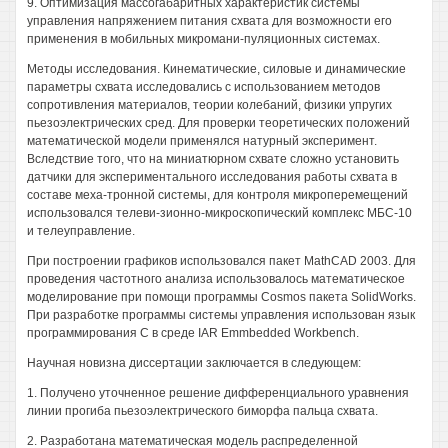
9. Оптимизация массогабаритных характеристик системы
управления напряжением питания схвата для возможности его
применения в мобильных микромани-пуляционных системах.
Методы исследования. Кинематические, силовые и динамические
параметры схвата исследовались с использованием методов
сопротивления материалов, теории колебаний, физики упругих
пьезоэлектрических сред. Для проверки теоретических положений
математической модели применялся натурный эксперимент.
Вследствие того, что на миниатюрном схвате сложно установить
датчики для экспериментального исследования работы схвата в
составе меха-тронной системы, для контроля микроперемещений
использовался телеви-зионно-микроскопический комплекс МБС-10
и телеуправление.
При построении графиков использовался пакет MathCAD 2003. Для
проведения частотного анализа использовалось математическое
моделирование при помощи программы Cosmos пакета SolidWorks.
При разработке программы системы управления использован язык
программирования С в среде IAR Emmbedded Workbench.
Научная новизна диссертации заключается в следующем:
1. Получено уточненное решение дифференциального уравнения
линии прогиба пьезоэлектрического биморфа пальца схвата.
2. Разработана математическая модель распределенной