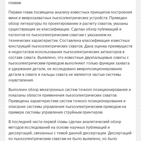
главам.
Первая глава посвящена анализу известных принципов построения
мини и микрозахватных пьезоэлектрических устройств. Приведен
обзор литературы по проектированию и расчету схватов, указаны
существующие их классификации. Сделан обзор публикаций и
патентов по пьезоэлектрическим схватам с указанием их
технических характеристик. Составлена классификация известных
конструкций пьезоэлектрических схватов. Дана оценка преимуществ
и недостатков использования пьезоэлектрических актюаторов в
составе схвата. Выявлено, что известные двухпальцевые схваты с
пьезоэлектрическим приводом выполняют только функции захвата
и удержания детали, не исследовано микропозиционирование
детали в схвате и пальцы схвата не являются частью системы
очувствления.
Выполнен обзор мехатронных систем точного позиционирования и
показаны области применения пьезоэлектрических схватов.
Приведены характеристики систем точного позиционирования и
описание системы управления пьезоэлектрическим приводом на
примере системы управления струйным принтером.
В последней части первой главы сделан аналитический обзор
методов исследований на основе научных публикаций и
диссертаций, связанных с темой данной диссертации. Диссертаций
по пьезоэлектрическим схватам не было выявлено, но было