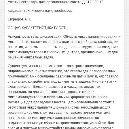
Ученый секретарь диссертационного совета Д 212.229.12
кандидат технических наук, профессор
Евграфов А.Н.
ОБЩАЯ ХАРАКТЕРИСТИКА РАБОТЫ
Актуальность темы диссертации. Область микроманипулирования и
микроробототехники все еще находится в своей начальной стадии
развития, и промышленность сегодня ориентируется на создание
микроманипуляторов и сборочных центров, предназначенных для
решения конкретных задач.
Существует много типов схватов — электромеханические,
гидравлические, пневматические, это схваты для разнообразных
применений. Они оснащены различными датчиками и, как правило,
специально разработаны под конкретные задачи. Многие из этих
схватов имеют большие размеры и массу, что делает их
непригодными для использования в составе мини- и
микроманипуляторов и мобильных микророботов. Основная
мотивация для проведения настоящего исследования состоит в
отсутствии микроманипуляционных систем, необходимых для
решения широкого спектра задач - от высокоточного монтажа
поверхностно-монтируемых электронных компонентов в
радиоэлектронике до сборки микромеханических устройств. Для
сборки и монтажа микроустройств нужны микроманипуляторы с