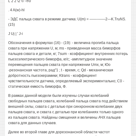
L 2 2 \2 © -®0
. 4 A(w)-hl
- ЭДС пальца схвата в режиме датчика: U{m) = ——-——2—K.TruNS.
(15)
J Uj | ' J-i
Обозначения в формулах (16) - (19): - величина прогиба пальца
схвата при напряжении U, м; ms - приведенная масса биморфов
пальцев схвата и детали, кг; 7sum - коэффициент внутренних потерь
пьезоэлектрического биморфа, кг/с; -амплитудное значение
перемещения пальцев схвата при напряжении Umx, м; Юо
-резонансная частота, рад"1 ; t - время, с; Qd - механическая
добротность пьезокерамики; Ktrans - коэффициент
чувствительности датчика, определяемый экспериментально; С0 -
статическая емкость биморфа, Ф.
В рамках данной модели были изучены случаи колебаний
свободных пальцев схвата, колебаний пальца схвата под действием
внешней силы, схвата с деталью при синхронном колебании двух
пальцев схвата, и схвата с деталью при колебаниях только одного
из пальцев схвата. Найдены смещения и величины АЧХ пальцев
схвата для данных случаев.
Далее во второй главе для дорезонансной области частот