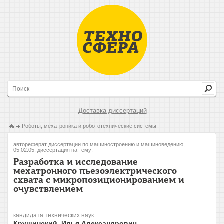
Доставка диссертаций
Роботы, мехатроника и робототехнические системы
автореферат диссертации по машиностроению и машиноведению,
05.02.05, диссертация на тему:
Разработка и исследование
мехатронного пьезоэлектрического
схвата с микропозиционированием и
очувствлением
кандидата технических наук
Крушинский, Илья Александрович