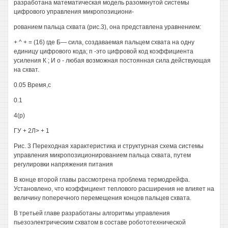
разработана математическая модель разомкнутой системы
цифрового управления микропозициони-
рованием пальца схвата (рис.3), она представлена уравнением:
+ ^ + = (16) где Б— сила, создаваемая пальцем схвата на одну
единицу цифрового кода; п -это цифровой код коэффициента
усиления К ; И о - любая возможная постоянная сила действующая
на схват.
0.05 Время,с
0.1
4(р)
ГУ + 2Л> + 1
Рис. 3 Переходная характеристика и структурная схема системы
управления микропозиционированием пальца схвата, путем
регулировки напряжения питания
В конце второй главы рассмотрена проблема термодрейфа.
Установлено, что коэффициент теплового расширения не влияет на
величину поперечного перемещения концов пальцев схвата.
В третьей главе разработаны алгоритмы управления
пьезоэлектрическим схватом в составе робототехнической