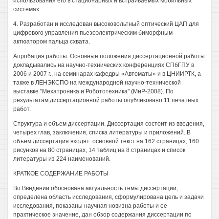
использования его в стационарных и встраиваемых мобильных
системах.
4. Разработан и исследован высоковольтный оптический ЦАП для
цифрового управления пьезоэлектрическим биморфным
актюатором пальца схвата.
Апробация работы. Основные положения диссертационной работы
докладывались на научно-технических конференциях СПбГПУ в
2006 и 2007 г., на семинарах кафедры «Автоматы» и в ЦНИИРТК, а
также в ЛЕНЭКСПО на международной научно-технической
выставке "Мехатроника и Робототехника" (МиР-2008). По
результатам диссертационной работы опубликовано 11 печатных
работ.
Структура и объем диссертации. Диссертация состоит из введения,
четырех глав, заключения, списка литературы и приложений. В
объем диссертация входят: основной текст на 162 страницах, 160
рисунков на 80 страницах, 14 таблиц на 8 страницах и список
литературы из 224 наименований.
КРАТКОЕ СОДЕРЖАНИЕ РАБОТЫ
Во Введении обоснована актуальность темы диссертации,
определена область исследования, сформулирована цель и задачи
исследования, показаны научная новизна работы и ее
практическое значение, дан обзор содержания диссертации по