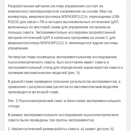
Разработанная автором система управления состоит из
компактного преобразователя напряжения на основе Step-Up
конвертера, микроконтроллера MSP430F1121A, переходника USB-
RS232 для связи с ПК и четырех высоковольтных оптических ЦАП,
включенных по мостовой схеме для управления питанием на
пальцах схвата. Экспериментально исследован разработанный
автором оптический ЦАП и написана программа на языке С для
микроконтроллера MSP430F1121 А, являющегося ядром системы
управления.
Четвертая глава посвящена экспериментальному исследованию
пьезоэлектрического схвата. Был изготовлен макет схвата и
экспериментальный стенд для определения характеристик схвата и
проверки математических моделей (рис. 5).
В данной главе приведено описание результатов экспериментов, а
сравнение с результатами расчетов по математическим моделям
производится во второй главе.
Рис. 5 Пьезоэлектрический схват и блок-схема экспериментального
стенда
В рамках экспериментального исследования пьезоэлектрического
схвата были проведены три группы экспериментов:
1. Квазистатический режим работы схвата: а) захват детали; б)