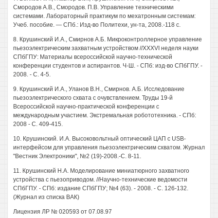
Смородов A.B., Смородов. П.В. Управление техническими
системами. Лабораторный практикум по мехатронным системам:
Учеб. пособие. — СПб.: Изд-во Политехи, ун-та, 2008.-118 с.
8. Крушинский И.А., Смирнов А.Б. Микроконтроллерное управление
пьезоэлектрическим захватным устройством //XXXVI неделя науки
СПбГПУ: Материалы всероссийской научно-технической
конференции студентов и аспирантов. Ч-Ш. - СПб: изд-во СПбГПУ. -
2008. - С. 4-5.
9. Крушинский И.А., Уланов В.Н., Смирнов. А.Б. Исследование
пьезоэлектрического схвата с очувствлением. Труды 19-й
Всероссийской научно-практической конференции с
международным участием. Экстремальная робототехника. - СПб:
2008 - С. 409-415.
10. Крушинский. И.А. Высоковольтный оптический ЦАП с USB-
интерфейсом для управления пьезоэлектрическим схватом. Журнал
"Вестник Электроники", №2 (19)-2008.-С. 8-11.
11. Крушинский H.A. Моделирование миниатюрного захватного
устройства с пьезоприводом. //Научно-технические ведомости
СПбГПУ. - СПб: издание СПбГПУ; №4 (63). - 2008. - С. 126-132.
(Журнал из списка ВАК)
Лицензия ЛР № 020593 от 07.08.97