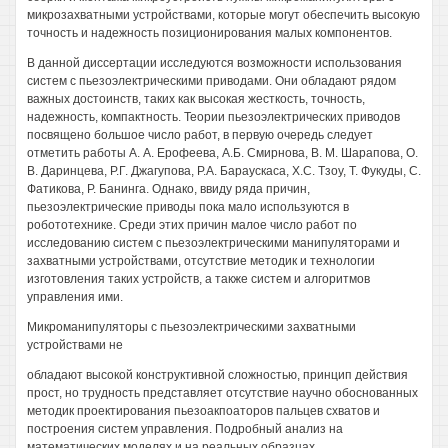
микрозахватными устройствами, которые могут обеспечить высокую
точность и надежность позиционирования малых компонентов.
В данной диссертации исследуются возможности использования
систем с пьезоэлектрическими приводами. Они обладают рядом
важных достоинств, таких как высокая жесткость, точность,
надежность, компактность. Теории пьезоэлектрических приводов
посвящено большое число работ, в первую очередь следует
отметить работы А. А. Ерофеева, А.Б. Смирнова, В. М. Шарапова, О.
В. Даринцева, Р.Г. Джагупова, P.A. Бараускаса, Х.С. Тзоу, Т. Фукуды, С.
Фатикова, Р. Банинга. Однако, ввиду ряда причин,
пьезоэлектрические приводы пока мало используются в
робототехнике. Среди этих причин малое число работ по
исследованию систем с пьезоэлектрическими манипуляторами и
захватными устройствами, отсутствие методик и технологии
изготовления таких устройств, а также систем и алгоритмов
управления ими.
Микроманипуляторы с пьезоэлектрическими захватными
устройствами не
обладают высокой конструктивной сложностью, принцип действия
прост, но трудность представляет отсутствие научно обоснованных
методик проектирования пьезоакпоаторов пальцев схватов и
построения систем управления. Подробный анализ на
математических моделях и на реальных образцах