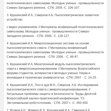
политехнического симпозиума: Молодые ученые - промышленности
Северо-Западного региона. -СПб: 2005.-С. 106-107.
3. Крушинский И.А., Смирнов А.Б. Пьезоэлектрическое захватное
устройство
с видео управлением. // Материалы конференций политехнического
симпозиума: Молодые ученые - промышленности Северо-
Западного региона. - СПб: 2006. -С. 126-127.
4. Крушинский И.А. Микропозиционная система на основе
пьезоэлектрического схвата. // Материалы конференций
политехнического симпозиума: Молодые ученые - промышленности
Северо-Западного региона. - СПб: 2006. - С. 96-97.
5. Крушинский И.А. Мехатронный модуль пьезоэлектрического
схвата с микропозиционированием. // Материалы Всероссийского
форума студентов, аспирантов и молодых ученых: Наука и
инновации в технических университетах. -СПб: 2007. - С. 24-25.
6. Крушинский И.А., Пол и щук М.Н., Смирнов. А.Б. Исследование
пьезоэлектрического схвата с микропозиционированием. //
Актуальные проблемы защиты и безопасности: Труды Десятой
Всероссийской научно-практической конференции. Т.5.
Экстремальная робототехника. - СПб: 2007 г. -С. 393-400.
7. Волков А.Н., Жавнер B.JI., Крушинский И.А., Смирнов А.Б.,