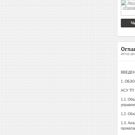
Ч
Огла
автор ди
ВВЕДЕН
1. ОБЗ
АСУ ТП
1.1. Об
управле
1.2. Об
1.3. Ан
прокатк