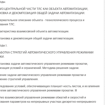
воды.
ЛИЗ ЦЕНТРАЛЬНОЙ ЧАСТИ ТЛС КАК ОБЪЕКТА АВТОМАТИЗАЦИИ,
ОВКА И ДЕКОМПОЗИЦИЯ ОБЩЕЙ ЗАДАЧИ АВТОМАТИЗАЦИИ.
держательное описание объекта - технологического процесса и
вания ТЛС.
рактеристика взаимосвязей объекта автоматизации.
становка и декомпозиция общей задачи автоматизации.
оды.\.
РАБОТКА СТРАТЕГИЙ АВТОМАТИЧЕСКОГО УПРАВЛЕНИЯ РЕЖИМАМИ
КИ.
становка задачи автоматического управления режимами прокатки,
зация условий и ограничений. Методика решения задачи.
шение задачи автоматического управления режимами прокатки и
ение стратегий управления.
следование условий, обеспечивающих планшет-ность листов, и их влияния
тегии автоматического управления режимами прокатки. III
ализ взаимосвязей управления режимами обжатий и скоростей и
ования параметров на непрерывных участках дискретно-непрерывного