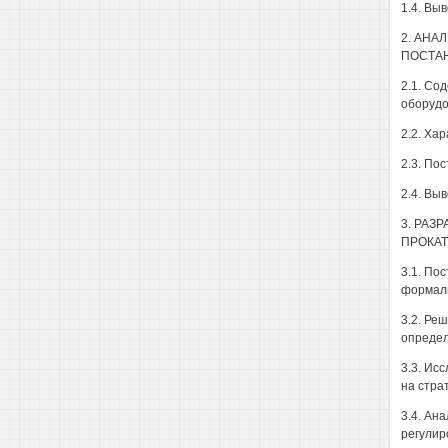
1.4. Вы
2. АНА
ПОСТАН
2.1. Со
оборудо
2.2. Ха
2.3. По
2.4. Выв
3. РАЗ
ПРОКАТ
3.1. По
формали
3.2. Ре
определ
3.3. Ис
на стра
3.4. Ан
регулир