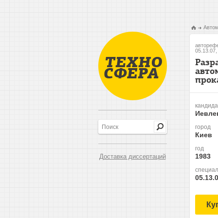
Автом
авторефе
05.13.07
Разр
авто
прок
кандида
Иевле
город
Киев
год
1983
Доставка диссертаций
специал
05.13.
Ку