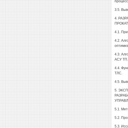
процесс
3.5. Вы
4. РАЗ
ПРОКАТ
4.1. Пр
4.2. Ал
оптимиз
4.3. Ал
АСУ ТП.
4.4. Фу
ТЛС.
4.5. Вы
5. ЭК
РАЗРАБ
УПРАВЛ
5.1. Ме
5.2. Пр
5.3. Ис