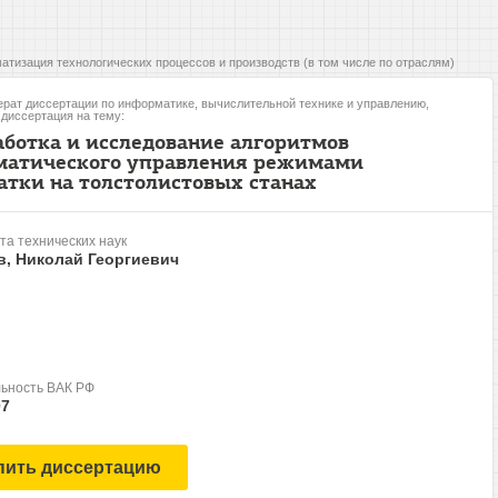
атизация технологических процессов и производств (в том числе по отраслям)
рат диссертации по информатике, вычислительной технике и управлению,
, диссертация на тему:
аботка и исследование алгоритмов
матического управления режимами
атки на толстолистовых станах
та технических наук
в, Николай Георгиевич
ьность ВАК РФ
07
пить диссертацию