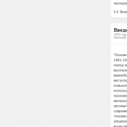
экспери
5.4. Вы
Введ
1983 год
Николай 
"Основными направлениями экономического и социального развития СССР на 1981-1985 годы и на период до 1990 года", утвержденными ХХУ1 съездом КПСС, перед черной и цветной металлургией поставлена задача увеличения выпуска высококачественного листового проката. Обеспечение дальнейшего развития важнейших отраслей народного хозяйства, в том числе черной и цветной металлургии, предусмотрено на основе интенсификации производства, повышения его эффективности, ускорения научно-технического прогресса и использования достижений науки и техники. Одним из путей интенсификации производства и повышения его эффективности является комплексная механизация и автоматизация производственных процессов, создание автоматизированных цехов и заводов. Так как без систем автсяяатизации современные высокопроизводительные станы не могут обеспечить требуемые технико-экономические показатели работы, создание автоматизированных систем управления технологическими процессами (АСУ Ш с управляющими вычислительными машинами (УИЛ) в прокатном производстве является одним из 