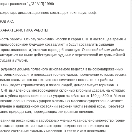
рат разослан " ¿"З " V П] 1996г.
секретарь диссертационного совета докт.гехн.наук,проф.
ОВ А.С.
ХАРАКТЕРИСТИКА РАБОТЫ
ность работы, Основу экономики России и саран СНГ в настоящее время и
йшем обозримом будущем составляют и будут составлять сырьеше
 промышленности,' включая горнодобывающую. Основной объем добычи
риходиться на ныне действующие рудники с перспективой их дальнейшей
укции и углубки.
 рудников добыча полезного ископаемого ведется в высоконапряженных
х горных пород, что порождает горные удары, проявление которых весьма
ельно сказывается на технико-экономических показателях работы
ятий, ведет к травматизму и гибели людей, деморализует горняков. В
 СНГ выявлено 62 месторождения склонных к горным ударам, на которых
ая глубина проявления горных ударов колеблется от 150 до 800 м. Малая
 возникновения горных ударов в скальных массивах существенно меняет
вление о напряженном состоянии верхней части земной коры. Требуется
ание природы сил, порождающих эти грозные явления.
ваниями российских и зарубежных ученых установлено множество горно-
ческих и горнотехнических факторов неоднозначно влияющих на
асное состояние скальных массивов. В связи с чем необходим