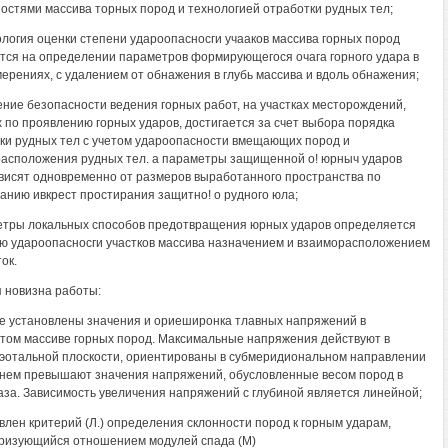
остями массива торных пород и технологией отработки рудных тел;
ология оценки степени удароопасносги учааков массива горных пород
тся на определении параметров формирующегося очага горного удара в
мерениях, с удалением от обнажения в глубь массива и вдоль обнажения;
ние безопасности ведения горных работ, на участках месторождений,
 по проявлению горных ударов, достигается за счет выбора порядка
ки рудных тел с учетом удароопасности вмещающих пород и
асположения рудных тел. а параметры защищенной о! юрныч ударов
висят одновременно от размеров выработанного пространства по
анию ивкрест простирания защитно! о рудного юла;
етры локальных способов предотвращения юрных ударов определяется
ю удароопасносги участков массива назначением и взаиморасположением
ок.
 новизна работы:
е установлены значения и ориеширонка тлавных напряжений в
том массиве горных пород. Максимальные напряжения действуют в
эотальной плоскости, ориентированы в субмеридиональном направлении
днем превышают значения напряжений, обусловленные весом пород в
раза. Зависимость увеличения напряжений с глубиной является линейной;
овлен критерий (Л.) определения склонности пород к горным ударам,
ризующийся отношением модулей спада (М)