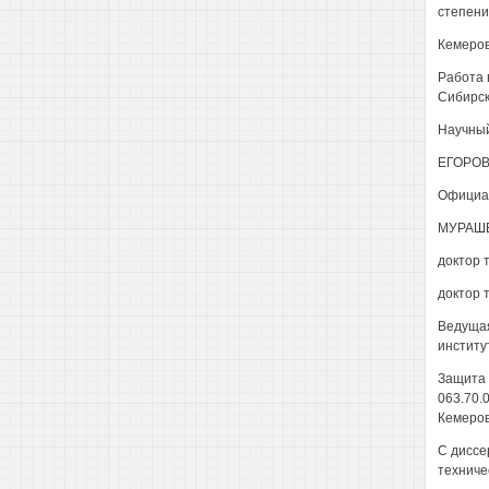
степени
Кемеров
Работа 
Сибирс
Научный
ЕГОРОВ 
Официал
МУРАШЕ
доктор 
доктор 
Ведущая
институ
Защита 
063.70.
Кемерово
С диссе
техниче