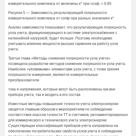
измерительного комплекса от величины к^ при соэф, = 0,95
Рисунок 5 — Зависимость результирующей погрешности
измерительного комплекса от costp при разных значениях к^
Анализ зависимости показывает, что результирующая погрешность
узла учета, функционирующего в системе электроснабжения с
нелинейной нагрузкой, будет больше. Поэтому необходимо
учитывать влияние мощности высших гармоник на работу узла
учета.
Третья глава «Методы снижения погрешности узла учета»
посвящена разработке методов снижения погрешности узла учета.
Наиболее «уязвимыми» элементами узла учета, с точки зрения
погрешности измерения, являются измерительные
преобразователи
тока и напряжения, которые могут быть расположены как вне
прибора учета, так и входить в его состав.
Известные методы повышения точности учета электроэнергии
сводятся главным образом к мероприятиям по соблюдению
соответствия классов точности ТТ и счетчиков, регламентированных
для коммерческого и технического учета электроэнергии.
Существующая классификация приборов учета направлена на
обеспечение потребительских свойств узлов учета и соблюдение