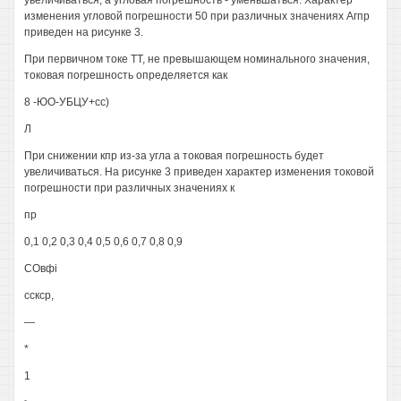
увеличиваться, а угловая погрешность - уменьшаться. Характер
изменения угловой погрешности 50 при различных значениях Агпр
приведен на рисунке 3.
При первичном токе ТТ, не превышающем номинального значения,
токовая погрешность определяется как
8 -ЮО-УБЦУ+сс)
Л
При снижении кпр из-за угла а токовая погрешность будет
увеличиваться. На рисунке 3 приведен характер изменения токовой
погрешности при различных значениях к
пр
0,1 0,2 0,3 0,4 0,5 0,6 0,7 0,8 0,9
СОвфі
сскср,
—
*
1