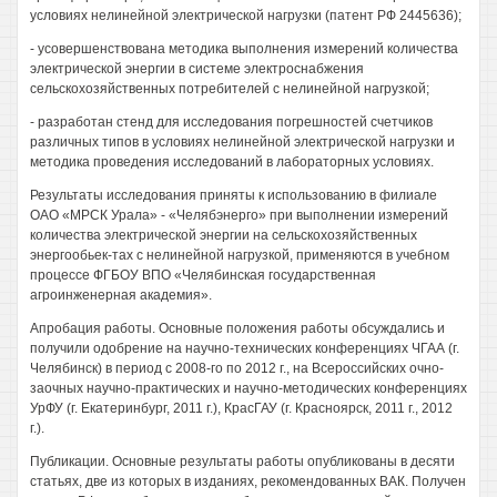
условиях нелинейной электрической нагрузки (патент РФ 2445636);
- усовершенствована методика выполнения измерений количества
электрической энергии в системе электроснабжения
сельскохозяйственных потребителей с нелинейной нагрузкой;
- разработан стенд для исследования погрешностей счетчиков
различных типов в условиях нелинейной электрической нагрузки и
методика проведения исследований в лабораторных условиях.
Результаты исследования приняты к использованию в филиале
ОАО «МРСК Урала» - «Челябэнерго» при выполнении измерений
количества электрической энергии на сельскохозяйственных
энергообьек-тах с нелинейной нагрузкой, применяются в учебном
процессе ФГБОУ ВПО «Челябинская государственная
агроинженерная академия».
Апробация работы. Основные положения работы обсуждались и
получили одобрение на научно-технических конференциях ЧГАА (г.
Челябинск) в период с 2008-го по 2012 г., на Всероссийских очно-
заочных научно-практических и научно-методических конференциях
УрФУ (г. Екатеринбург, 2011 г.), КрасГАУ (г. Красноярск, 2011 г., 2012
г.).
Публикации. Основные результаты работы опубликованы в десяти
статьях, две из которых в изданиях, рекомендованных ВАК. Получен