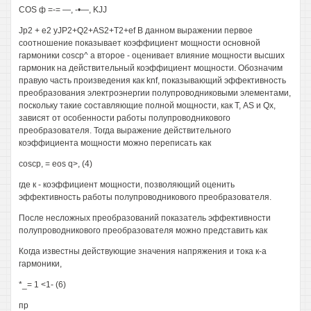
COS ф =-= —, -•—, KJJ
Jp2 + e2 yJP2+Q2+AS2+T2+ef В данном выражении первое
соотношение показывает коэффициент мощности основной
гармоники coscp^ а второе - оценивает влияние мощности высших
гармоник на действительный коэффициент мощности. Обозначим
правую часть произведения как knf, показывающий эффективность
преобразования электроэнергии полупроводниковыми элементами,
поскольку такие составляющие полной мощности, как Т, AS и Qx,
зависят от особенности работы полупроводникового
преобразователя. Тогда выражение действительного
коэффициента мощности можно переписать как
coscp, = eos q>, (4)
где к - коэффициент мощности, позволяющий оценить
эффективность работы полупроводникового преобразователя.
После несложных преобразований показатель эффективности
полупроводникового преобразователя можно представить как
Когда известны действующие значения напряжения и тока к-а
гармоники,
*_= 1 <1- (6)
пр