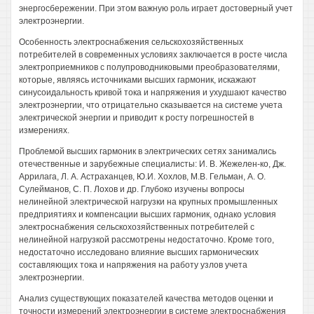
энергосбережении. При этом важную роль играет достоверный учет
электроэнергии.
Особенность электроснабжения сельскохозяйственных
потребителей в современных условиях заключается в росте числа
электроприемников с полупроводниковыми преобразователями,
которые, являясь источниками высших гармоник, искажают
синусоидальность кривой тока и напряжения и ухудшают качество
электроэнергии, что отрицательно сказывается на системе учета
электрической энергии и приводит к росту погрешностей в
измерениях.
Проблемой высших гармоник в электрических сетях занимались
отечественные и зарубежные специалисты: И. В. Жежелен-ко, Дж.
Аррилага, Л. А. Астраханцев, Ю.И. Хохлов, М.В. Гельман, А. О.
Сулейманов, С. П. Лохов и др. Глубоко изучены вопросы
нелинейной электрической нагрузки на крупных промышленных
предприятиях и компенсации высших гармоник, однако условия
электроснабжения сельскохозяйственных потребителей с
нелинейной нагрузкой рассмотрены недостаточно. Кроме того,
недостаточно исследовано влияние высших гармонических
составляющих тока и напряжения на работу узлов учета
электроэнергии.
Анализ существующих показателей качества методов оценки и
точности измерений электроэнергии в системе электроснабжения