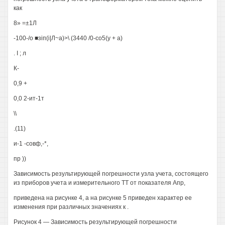
как
8» =±1Л
-100-/о ■зіп(і|Л~а)>\ (3440 /0-со5(у + а)
. I ; л
К-
0,9 +
0,0 2-ит-1т
\\
.(11)
и-1 -совф,-*,
пр ))
Зависимость результирующей погрешности узла учета, состоящего
из приборов учета и измерительного ТТ от показателя Апр,
приведена на рисунке 4, а на рисунке 5 приведен характер ее
изменения при различных значениях к .
Рисунок 4 — Зависимость результирующей погрешности