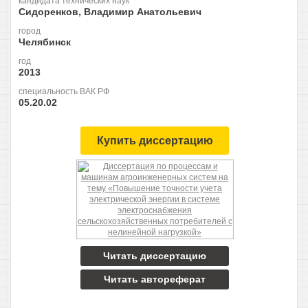
кандидата технических наук
Сидоренков, Владимир Анатольевич
город
Челябинск
год
2013
специальность ВАК РФ
05.20.02
Купить диссертацию
Читать диссертацию
Читать автореферат