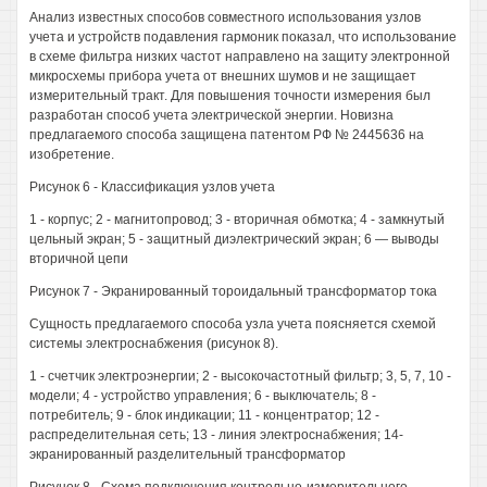
Анализ известных способов совместного использования узлов
учета и устройств подавления гармоник показал, что использование
в схеме фильтра низких частот направлено на защиту электронной
микросхемы прибора учета от внешних шумов и не защищает
измерительный тракт. Для повышения точности измерения был
разработан способ учета электрической энергии. Новизна
предлагаемого способа защищена патентом РФ № 2445636 на
изобретение.
Рисунок 6 - Классификация узлов учета
1 - корпус; 2 - магнитопровод; 3 - вторичная обмотка; 4 - замкнутый
цельный экран; 5 - защитный диэлектрический экран; 6 — выводы
вторичной цепи
Рисунок 7 - Экранированный тороидальный трансформатор тока
Сущность предлагаемого способа узла учета поясняется схемой
системы электроснабжения (рисунок 8).
1 - счетчик электроэнергии; 2 - высокочастотный фильтр; 3, 5, 7, 10 -
модели; 4 - устройство управления; 6 - выключатель; 8 -
потребитель; 9 - блок индикации; 11 - концентратор; 12 -
распределительная сеть; 13 - линия электроснабжения; 14-
экранированный разделительный трансформатор