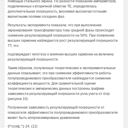
помощью стального экрана. По разности показаний амперметров,
подключенных к вторичной обмотке ТЕ, определялась
дополнительная погрешность, вносимая высокочастотными
магнитными полями соседних фаз.
Результаты эксперимента показали, что при выполнении
экранирования трансформатора тока средней фазы происходит
снижение результирующей погрешности на 50%. При появлении
высших гармоник наблюдается рост результирующей погрешности
ТТ, что
подтверждает гипотезу о влиянии высших гармоник на величину
результирующей погрешности.
Таким образом, полученные теоретические и экспериментальные
данные показывают, что при снижении эффективности работы
полупроводникового преобразователя наблюдается снижение
коэффициента мощности. Для сравнительной оценки
теоретических и эмпирических данных построены графики
зависимости результирующей погрешности узла учета от /спр
(рисунок 10).
Полученная зависимость результирующей погрешности от
показателя эффективности полупроводникового преобразователя
может быть аппроксимирована уравнением
б^созф,^1-24. (12)