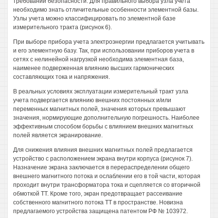
требований безопасности. Для правильного выбора узла учета
необходимо знать отличительные особенности элементной базы.
Узлы учета можно классифицировать по элементной базе
измерительного тракта (рисунок 6).
При выборе прибора учета электроэнергии предлагается учитывать
и его элементную базу. Так, при использовании приборов учета в
сетях с нелинейной нагрузкой необходима элементная база,
наименее подверженная влиянию высших гармонических
составляющих тока и напряжения.
В реальных условиях эксплуатации измерительный тракт узла
учета подвергается влиянию внешних постоянных и/или
переменных магнитных полей, значения которых превышают
значения, нормирующие дополнительную погрешность. Наиболее
эффективным способом борьбы с влиянием внешних магнитных
полей является экранирование.
Для снижения влияния внешних магнитных полей предлагается
устройство с расположением экрана внутри корпуса (рисунок 7).
Назначение экрана заключается в перераспределении общего
внешнего магнитного потока и ослаблении его в той части, которая
проходит внутри трансформатора тока и сцепляется со вторичной
обмоткой ТТ. Кроме того, экран предотвращает рассеивание
собственного магнитного потока ТТ в пространстве. Новизна
предлагаемого устройства защищена патентом РФ № 103972.