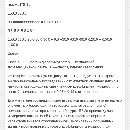
градус 1*0.0 7 -
150.0 120.0
оаоооооооооооооо ІОООООООС
5 8 Я Я Я 8 3 8 !
150.0 120.0 90.0 60.0 30.0 ■ 0.0 --30.0 -60.0 -90.0 -120.0 ■ -150.0
-180.0
Время
Рисунок 11 - График фазовых углов: а — компактной
люминесцентной лампы; б — светодиодного светильника
Из графика фазовых углов (рисунки 11, 12) следует, что во время
экспериментальных исследований с компактной люминесцентной
лампой и светодиодным светильником коэффициент мощности по
первой гармонике составлял 0,93 и 0,95 соответственно.
Для учета электроэнергии использовались два узла учета на разных
элементных базах, один из которых являлся эталонным. С
помощью анализатора качества «Ресурс иЯ2М» производились
измерения показателей качества электрической энергии и
характеристики электроприемников. На основании полученных
данных производились расчеты коэффициента мощности для