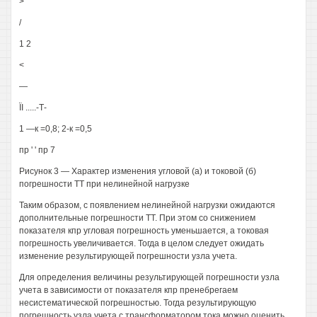
>
/
1 2
<
—
ЇІ .....-Т-
1 —к =0,8; 2-к =0,5
пр ' ' пр 7
Рисунок 3 — Характер изменения угловой (а) и токовой (б)
погрешности ТТ при нелинейной нагрузке
Таким образом, с появлением нелинейной нагрузки ожидаются
дополнительные погрешности ТТ. При этом со снижением
показателя кпр угловая погрешность уменьшается, а токовая
погрешность увеличивается. Тогда в целом следует ожидать
изменение результирующей погрешности узла учета.
Для определения величины результирующей погрешности узла
учета в зависимости от показателя кпр пренебрегаем
несистематической погрешностью. Тогда результирующую
погрешность узла учета с трансформатором тока можно оценить