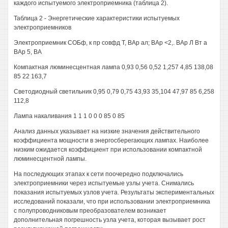
каждого испытуемого электроприемника (таблица 2).
Таблица 2 - Энергетические характеристики испытуемых
электроприемников
Электроприемник СОБф, к пр совфд Т, ВАр ал; ВАр <2,. ВАр Л Вт а
ВАр 5, ВА
Компактная люминесцентная лампа 0,93 0,56 0,52 1,257 4,85 138,08
85 22 163,7
Светодиодный светильник 0,95 0,79 0,75 43,93 35,104 47,97 85 6,258
112,8
Лампа накаливания 1 1 1 0 0 0 85 0 85
Анализ данных указывает на низкие значения действительного
коэффициента мощности в энергосберегающих лампах. Наиболее
низким ожидается коэффициент при использовании компактной
люминесцентной лампы.
На последующих этапах к сети поочередно подключались
электроприемники через испытуемые узлы учета. Снимались
показания испытуемых узлов учета. Результаты экспериментальных
исследований показали, что при использовании электроприемника
с полупроводниковым преобразователем возникает
дополнительная погрешность узла учета, которая вызывает рост