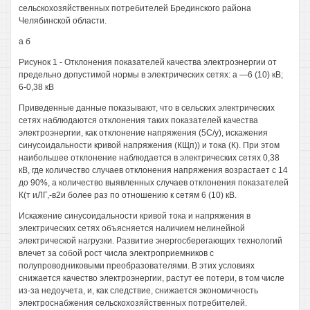
сельскохозяйственных потребителей Брединского района
Челябинской области.
а б
Рисунок 1 - Отклонения показателей качества электроэнергии от
предельно допустимой нормы в электрических сетях: а —6 (10) кВ;
6-0,38 кВ
Приведенные данные показывают, что в сельских электрических
сетях наблюдаются отклонения таких показателей качества
электроэнергии, как отклонение напряжения (5С/у), искажения
синусоидальности кривой напряжения (КЩп)) и тока (К). При этом
наибольшее отклонение наблюдается в электрических сетях 0,38
кВ, где количество случаев отклонения напряжения возрастает с 14
до 90%, а количество выявленных случаев отклонения показателей
К(т иЛГ,-в2и более раз по отношению к сетям 6 (10) кВ.
Искажение синусоидальности кривой тока и напряжения в
электрических сетях объясняется наличием нелинейной
электрической нагрузки. Развитие энергосберегающих технологий
влечет за собой рост числа электроприемников с
полупроводниковыми преобразователями. В этих условиях
снижается качество электроэнергии, растут ее потери, в том числе
из-за недоучета, и, как следствие, снижается экономичность
электроснабжения сельскохозяйственных потребителей.