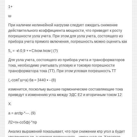
1+
ш
При наличии нелинейной нагрузки следует ожидать снижение
действительного коэффициента мощности, что приведет к росту
погрешности узла учета. При этом для узла учета, состоящего из
прибора учета прямого включения, погрешность можно оценить как
5„ = -к\ 0,9 + • С/ном /ном | (?)
Для узла учета, состоящего из прибора учета и трансформаторов
тока, необходимо учитывать угловую и токовую погрешности
трансформатора тока (ТТ). При этом угловая погрешность ТТ
/„-сояГш+а) 6в = 3440 • --(8)
изменится, поскольку высшие гармонические составляющие тока
приведут к изменению угла между ЭДС Е2 и вторичным током 12:
X.
а = arctg-*---. (9)
Л2+гн-со5ф|-^пр
Анализ выражений показывает, что при снижении кпр угол а будет