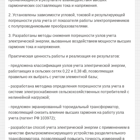
проявляющиеся в результате взаимодействия высших
гармонических составляющих тока и напряжения.
2. Установлены зависимости угловой, токовой и результирующей
погрешности узла учета от показателя работы электроприемников
с полупроводниковыми преобразователями.
3. Разработаны методы снижения погрешности узлов учета
электрической энергии, вызванные воздействием мощности высших
гармоник тока и напряжения.
Практическая ценность работы и реализация ее результатов:
- предложена классификация узлов учета электрической энергии,
работающих в сельских сетях 0,22 и 0,38 кВ, позволяющая
правильно их выбрать с учетом элементной базы;
- разработана методика определения погрешности узла учета в
системе электроснабжения сельскохозяйственных потребителей с
нелинейной нагрузкой;
- предложен экранированный тороидальный трансформатор,
позволяющий снизить влияние высших гармоник на работу узла
учета (патент РФ 103972);
- разработан способ учета электрической энергии с применением в
качестве фильтрокомпенсирующего устройства разделительного
трансформатора, позволяющий повысить точность измерений в