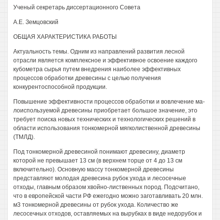
Ученый секретарь диссертационного Совета
А.Е. Земцовский
ОБЩАЯ ХАРАКТЕРИСТИКА РАБОТЫ
Актуальность темы. Одним из направлений развития лесной
отрасли является комплексное и эффективное освоение каждого
кубометра сырья путем внедрения наиболее эффективных
процессов обработки древесины с целью получения
конкурентоспособной продукции.
Повышение эффективности процессов обработки и вовлечение ма-
лоиспользуемой древесины приобретает большое значение, это
требует поиска новых технических и технологических решений в
области использования тонкомерной мягколиственной древесины
(ТМЛД).
Под тонкомерной древесиной понимают древесину, диаметр
которой не превышает 13 см (в верхнем торце от 4 до 13 см
включительно). Основную массу тонкомерной древесины
представляют молодая древесина рубок ухода и лесосечные
отходы, главным образом хвойно-лиственных пород. Подсчитано,
что в европейской части РФ ежегодно можно заготавливать 20 млн.
м3 тонкомерной древесины от рубок ухода. Количество же
лесосечных отходов, оставляемых на вырубках в виде недорубок и