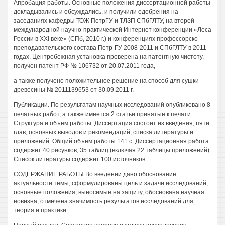
Апробация работы. Основные положения диссертационной работы
докладывались и обсуждались, и получили одобрения на
заседаниях кафедры ТОЖ ПетрГУ и ТЛЗП СПбГЛТУ, на второй
международной научно-практической Интернет конференции «Леса
России в XXI веке» (СПб, 2010 г.) и конференциях профессорско-
преподавательского состава Петр-ГУ 2008-2011 и СПбГЛТУ в 2011
годах. Центробежная установка проверена на патентную чистоту,
получен патент РФ № 106732 от 20.07.2011 года,
а также получено положительное решение на способ для сушки
древесины № 2011139653 от 30.09.2011 г.
Публикации. По результатам научных исследований опубликовано 8
печатных работ, а также имеется 2 статьи принятые к печати.
Структура и объем работы. Диссертация состоит из введения, пяти
глав, основных выводов и рекомендаций, списка литературы и
приложений. Общий объем работы 141 с. Диссертационная работа
содержит 40 рисунков, 35 таблиц (включая 22 таблицы приложений).
Список литературы содержит 100 источников.
СОДЕРЖАНИЕ РАБОТЫ Во введении дано обоснование
актуальности темы, сформулированы цель и задачи исследований,
основные положения, выносимые на защиту, обоснована научная
новизна, отмечена значимость результатов исследований для
теория и практики.