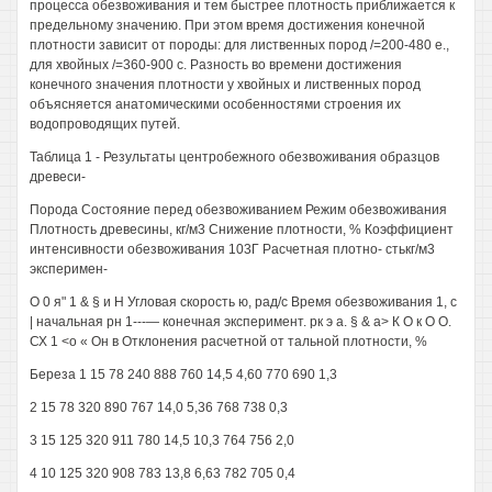
процесса обезвоживания и тем быстрее плотность приближается к
предельному значению. При этом время достижения конечной
плотности зависит от породы: для лиственных пород /=200-480 е.,
для хвойных /=360-900 с. Разность во времени достижения
конечного значения плотности у хвойных и лиственных пород
объясняется анатомическими особенностями строения их
водопроводящих путей.
Таблица 1 - Результаты центробежного обезвоживания образцов
древеси-
Порода Состояние перед обезвоживанием Режим обезвоживания
Плотность древесины, кг/м3 Снижение плотности, % Коэффициент
интенсивности обезвоживания 103Г Расчетная плотно- стькг/м3
эксперимен-
О 0 я" 1 & § и Н Угловая скорость ю, рад/с Время обезвоживания 1, с
| начальная рн 1---— конечная эксперимент. рк э а. § & а> К О к О О.
СХ 1 <о « Он в Отклонения расчетной от тальной плотности, %
Береза 1 15 78 240 888 760 14,5 4,60 770 690 1,3
2 15 78 320 890 767 14,0 5,36 768 738 0,3
3 15 125 320 911 780 14,5 10,3 764 756 2,0
4 10 125 320 908 783 13,8 6,63 782 705 0,4