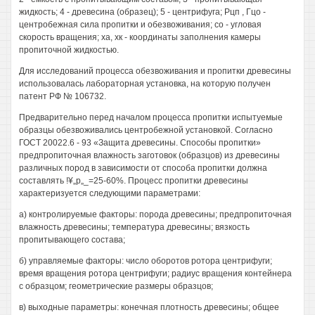
жидкость; 4 - древесина (образец); 5 - центрифуга; Рцп , Гцо -
центробежная сила пропитки и обезвоживания; со - угловая
скорость вращения; ха, хк - координаты заполнения камеры
пропиточной жидкостью.
Для исследований процесса обезвоживания и пропитки древесины
использовалась лабораторная установка, на которую получен
патент РФ № 106732.
Предварительно перед началом процесса пропитки испытуемые
образцы обезвоживались центробежной установкой. Согласно
ГОСТ 20022.6 - 93 «Защита древесины. Способы пропитки»
предпропиточная влажность заготовок (образцов) из древесины
различных пород в зависимости от способа пропитки должна
составлять !¥„р„_=25-60%. Процесс пропитки древесины
характеризуется следующими параметрами:
а) контролируемые факторы: порода древесины; предпропиточная
влажность древесины; температура древесины; вязкость
пропитывающего состава;
б) управляемые факторы: число оборотов ротора центрифуги;
время вращения ротора центрифуги; радиус вращения контейнера
с образцом; геометрические размеры образцов;
в) выходные параметры: конечная плотность древесины; общее