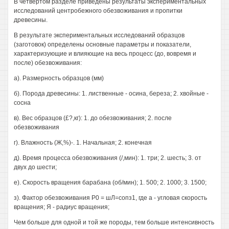
В четвертом разделе приведены результаты экспериментальных
исследований центробежного обезвоживания и пропитки
древесины.
В результате экспериментальных исследований образцов
(заготовок) определены основные параметры и показатели,
характеризующие и влияющие на весь процесс (до, вовремя и
после) обезвоживания:
а). Размерность образцов (мм)
б). Порода древесины: 1. лиственные - осина, береза; 2. хвойные -
сосна
в). Вес образцов (£?,кг): 1. до обезвоживания; 2. после
обезвоживания
г). Влажность (Ж,%)-. 1. Начальная; 2. конечная
д). Время процесса обезвоживания (/,мин): 1. три; 2. шесть; 3. от
двух до шести;
е). Скорость вращения барабана (об/мин); 1. 500; 2. 1000; 3. 1500;
з). Фактор обезвоживания Р0 = шЛ=сопз1, где а - угловая скорость
вращения; Я - радиус вращения;
Чем больше для одной и той же породы, тем больше интенсивность