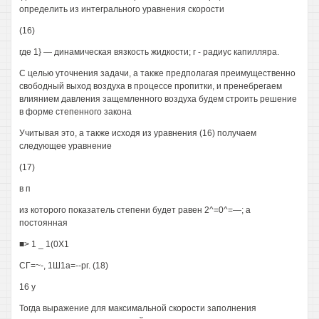
определить из интегрального уравнения скорости
(16)
где 1} — динамическая вязкость жидкости; г - радиус капилляра.
С целью уточнения задачи, а также предполагая преимущественно
свободный выход воздуха в процессе пропитки, и пренебрегаем
влиянием давления защемленного воздуха будем строить решение
в форме степенного закона
Учитывая это, а также исходя из уравнения (16) получаем
следующее уравнение
(17)
в п
из которого показатель степени будет равен 2^=0^=—; а
постоянная
■> 1 _ 1(0X1
СГ=~-, 1Ш1а=--рг. (18)
16 у
Тогда выражение для максимальной скорости заполнения