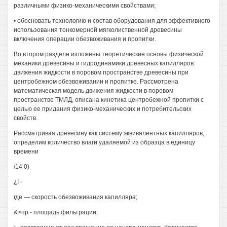
различными физико-механическими свойствами;
• обосновать технологию и состав оборудования для эффективного
использования тонкомерной мягколиственной древесины
включения операции обезвоживания и пропитки.
Во втором разделе изложены теоретические основы физической
механики древесины и гидродинамики древесных капилляров:
движения жидкости в поровом пространстве древесины при
центробежном обезвоживании и пропитке. Рассмотрена
математическая модель движения жидкости в поровом
пространстве ТМЛД, описана кинетика центробежной пропитки с
целью ее придания физико-механических и потребительских
свойств.
Рассматривая древесину как систему эквивалентных капилляров,
определим количество влаги удаляемой из образца в единицу
времени
/14 0)
¿I -
где — скорость обезвоживания капилляра;
&>пр - площадь фильтрации;