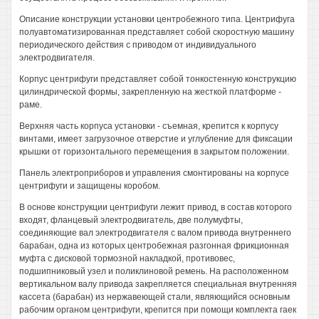
Описание конструкции установки центробежного типа. Центрифуга
полуавтоматизированная представляет собой скоростную машину
периодического действия с приводом от индивидуального
электродвигателя.
Корпус центрифуги представляет собой тонкостенную конструкцию
цилиндрической формы, закрепленную на жесткой платформе -
раме.
Верхняя часть корпуса установки - съемная, крепится к корпусу
винтами, имеет загрузочное отверстие и углубление для фиксации
крышки от горизонтального перемещения в закрытом положении.
Панель электроприборов и управления смонтированы на корпусе
центрифуги и защищены коробом.
В основе конструкции центрифуги лежит привод, в состав которого
входят, фланцевый электродвигатель, две полумуфты,
соединяющие вал электродвигателя с валом привода внутреннего
барабан, одна из которых центробежная разгонная фрикционная
муфта с дисковой тормозной накладкой, противовес,
подшипниковый узел и поликлиновой ремень. На расположенном
вертикальном валу привода закрепляется специальная внутренняя
кассета (барабан) из нержавеющей стали, являющийся основным
рабочим органом центрифуги, крепится при помощи комплекта гаек