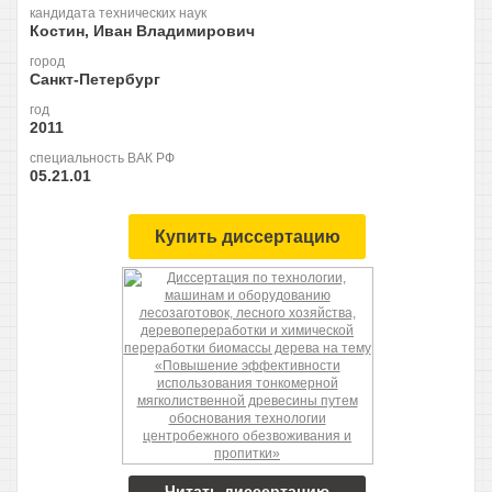
кандидата технических наук
Костин, Иван Владимирович
город
Санкт-Петербург
год
2011
специальность ВАК РФ
05.21.01
Купить диссертацию
Читать диссертацию