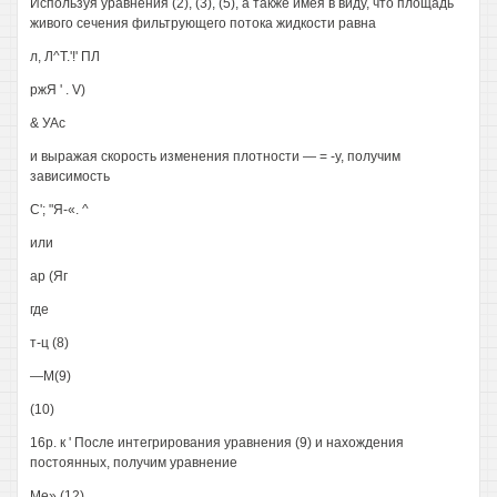
Используя уравнения (2), (3), (5), а также имея в виду, что площадь
живого сечения фильтрующего потока жидкости равна
л, Л^Т.'!' ПЛ
ржЯ ' . V)
& УАс
и выражая скорость изменения плотности — = -у, получим
зависимость
С'; "Я-«. ^
или
ар (Яг
где
т-ц (8)
—М(9)
(10)
16р. к ' После интегрирования уравнения (9) и нахождения
постоянных, получим уравнение
Ме» (12)