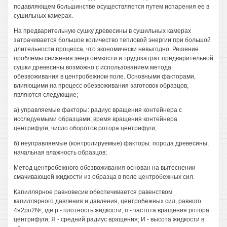
подавляющем большинстве осуществляется путем испарения ее в
сушильных камерах.
На предварительную сушку древесины в сушильных камерах
затрачивается большое количество тепловой энергии при большой
длительности процесса, что экономически невыгодно. Решение
проблемы снижения энергоемкости и трудозатрат предварительной
сушки древесины возможно с использованием метода
обезвоживания в центробежном поле. Основными факторами,
влияющими на процесс обезвоживания заготовок образцов,
являются следующие;
а) управляемые факторы: радиус вращения контейнера с
исследуемыми образцами; время вращения контейнера
центрифуги; число оборотов ротора центрифуги;
б) неуправляемые (контролируемые) факторы: порода древесины;
начальная влажность образцов;
Метод центробежного обезвоживания основан на вытеснении
смачивающей жидкости из образца в поле центробежных сил.
Капиллярное равновесие обеспечивается равенством
капиллярного давления и давления, центробежных сил, равного
4я2рп2№, где р - плотность жидкости; п - частота вращения ротора
центрифуги; Я - средний радиус вращения; И - высота жидкости в