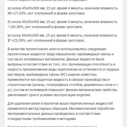
а) осина 45x45x300 мм, 15 шт, время 4 минуты, конечная влажность
Жг=17-23%, нет отклонений в форме заготовок;
б) сосна 45x45x300 мм, 15 шт, время 4 минуты, конечная влажность
^=26-38%, нет отклонений в форме заготовок;
в) сосна 45x45x300 мм, 15 шт, время 6 минуты, конечная влажность
$^=23-29%, нет отклонений в форме заготовок;
В качестве пропиточного агента использовались следующие
пропиточные жидкости: вода окрашенная, карбамидные смолы и
состав из полимерных материалов. Данные жидкости были
выбраны в соответствии из того, что: проникающая способность и
скорость проникновения воды практически не отличается от водных
растворов; карбамидные смолы (КС) широко известны,
применяются как защитная жидкость в сферах производства и
строительстве (шпалы, телеграфных столбов, деревянных опор и т.
д.); состав из полимеров повышает физико-механические свойства,
увеличивает срок и условия эксплуатации изделия.
Для удаления влаги и пропитки выше перечисленных жидкостей
применялся метод парных образцов. Математическая обработка
экспериментальных данных проводилась в соответствии
стандартными требованиями и методами.