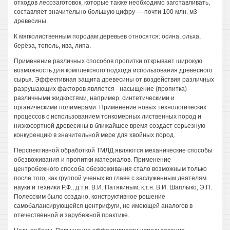
отходов лесозаготовок, которые также необходимо заготавливать,
составляет значительно большую цифру — почти 100 млн. м3
древесины.
К мягколиственным породам деревьев относятся: осина, ольха,
берёза, тополь, ива, липа.
Применение различных способов пропитки открывает широкую
возможность для комплексного подхода использования древесного
сырья. Эффективная защита древесины от воздействия различных
разрушающих факторов является - насыщение (пропитка)
различными жидкостями, например, синтетическими и
органическими полимерами. Применение новых технологических
процессов с использованием тонкомерных лиственных пород и
низкосортной древесины в ближайшее время создаст серьезную
конкуренцию в значительной мере для хвойных пород.
Перспективной обработкой ТМЛД являются механические способы
обезвоживания и пропитки материалов. Применение
центробежного способа обезвоживания стало возможным только
после того, как группой ученых во главе с заслуженным деятелям
науки и техники Р.Ф., д.т.н. В.И. Патякиным, к.т.н. В.И. Шаплыко, Э.П.
Полесским было создано, конструктивное решение
самобалансирующейся центрифуги, не имеющей аналогов в
отечественной и зарубежной практике.