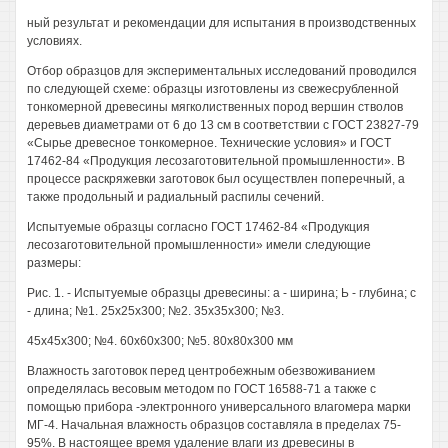
ный результат и рекомендации для испытания в производственных
условиях.
Отбор образцов для экспериментальных исследований проводился
по следующей схеме: образцы изготовлены из свежесрубленной
тонкомерной древесины мягколиственных пород вершин стволов
деревьев диаметрами от 6 до 13 см в соответствии с ГОСТ 23827-79
«Сырье древесное тонкомерное. Технические условия» и ГОСТ
17462-84 «Продукция лесозаготовительной промышленности». В
процессе раскряжевки заготовок был осуществлен поперечный, а
также продольный и радиальный распилы сечений.
Испытуемые образцы согласно ГОСТ 17462-84 «Продукция
лесозаготовительной промышленности» имели следующие
размеры:
Рис. 1. - Испытуемые образцы древесины: а - ширина; Ь - глубина; с
- длина; №1. 25x25x300; №2. 35x35x300; №3.
45x45x300; №4. 60x60x300; №5. 80x80x300 мм
Влажность заготовок перед центробежным обезвоживанием
определялась весовым методом по ГОСТ 16588-71 а также с
помощью прибора -электронного универсального влагомера марки
МГ-4. Начальная влажность образцов составляла в пределах 75-
95%. В настоящее время удаление влаги из древесины в