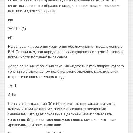
/ - расстояние от оси вращения до центра мениска. Количество
влаги, остающееся в образце и определяющее текущее значение
плотности древесины равно
где
?=1Н ' • (3)
(4)
На основании решения уравнения обезвоживания, предложенного
В.И. Патякиным, при определенных допущениях с оценкой степени
погрешности получено выражение
Далее решение уравнения течения жидкости в капиллярах круглого
сечения в стационарном поле получено значение максимальной
скорости ни оси капилляра в виде
_«--1
Л 4м
Сравнивая выражения (5) и (6) видим, что они характеризуются
одними и теми же параметрами и отличаются численным
значением. Это дает основание в дальнейшем использовать
уравнение (5) для составления уравнения снижения плотности
древесины при обезвоживании.