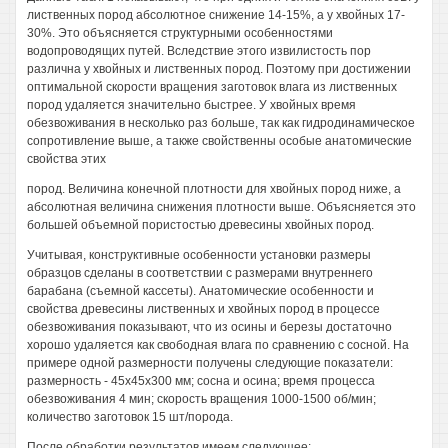
лиственных пород абсолютное снижение 14-15%, а у хвойных 17-
30%. Это объясняется структурными особенностями
водопроводящих путей. Вследствие этого извилистость пор
различна у хвойных и лиственных пород. Поэтому при достижении
оптимальной скорости вращения заготовок влага из лиственных
пород удаляется значительно быстрее. У хвойных время
обезвоживания в несколько раз больше, так как гидродинамическое
сопротивление выше, а также свойственны особые анатомические
свойства этих
пород. Величина конечной плотности для хвойных пород ниже, а
абсолютная величина снижения плотности выше. Объясняется это
большей объемной пористостью древесины хвойных пород.
Учитывая, конструктивные особенности установки размеры
образцов сделаны в соответствии с размерами внутреннего
барабана (съемной кассеты). Анатомические особенности и
свойства древесины лиственных и хвойных пород в процессе
обезвоживания показывают, что из осины и березы достаточно
хорошо удаляется как свободная влага по сравнению с сосной. На
примере одной размерности получены следующие показатели:
размерность - 45x45x300 мм; сосна и осина; время процесса
обезвоживания 4 мин; скорость вращения 1000-1500 об/мин;
количество заготовок 15 шт/порода.
После обработки результатов имеем следующее: