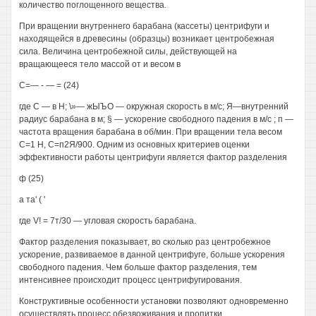
количество поглощенного вещества.
При вращении внутреннего барабана (кассеты) центрифуги и
находящейся в древесины (образцы) возникает центробежная
сила. Величина центробежной силы, действующей на
вращающееся тело массой от и весом в
С=— - — = (24)
где С — в Н; \»— жЫЪО — окружная скорость в м/с; Я—внутренний
радиус барабана в м; § — ускорение свободного падения в м/с ; п —
частота вращения барабана в об/мин. При вращении тела весом
С=1 Н, С=п2Я/900. Одним из основных критериев оценки
эффективности работы центрифуги является фактор разделения
ф (25)
а та' ( '
где V! = 7т/30 — угловая скорость барабана.
Фактор разделения показывает, во сколько раз центробежное
ускорение, развиваемое в данной центрифуге, больше ускорения
свободного падения. Чем больше фактор разделения, тем
интенсивнее происходит процесс центрифугирования.
Конструктивные особенности установки позволяют одновременно
осуществлять процесс обезвоживания и пропитки.