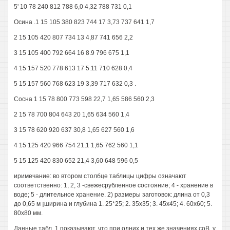
5' 10 78 240 812 788 6,0 4,32 788 731 0,1
Осина .1 15 105 380 823 744 17 3,73 737 641 1,7
2 15 105 420 807 734 13 4,87 741 656 2,2
3 15 105 400 792 664 16 8.9 796 675 1,1
4 15 157 520 778 613 17 5.11 710 628 0,4
5 15 157 560 768 623 19 3,39 717 632 0,3 .
Сосна 1 15 78 800 773 598 22,7 1,65 586 560 2,3
2 15 78 700 804 643 20 1,65 634 560 1,4
3 15 78 620 920 637 30,8 1,65 627 560 1,6
4 15 125 420 966 754 21,1 1,65 762 560 1,1
5 15 125 420 830 652 21,4 3,60 648 596 0,5
иримечание: во втором столбце таблицы цифры означают
соответственно: 1, 2, 3 -свежесрубленное состояние; 4 - хранение в
воде; 5 - длительное хранение. 2) размеры заготовок: длина от 0,3
до 0,65 м ¡ширина и глубина 1. 25*25; 2. 35x35; 3. 45x45; 4. 60x60; 5.
80x80 мм.
Данные табл. 1 показывают, что при одних и тех же значениях соВ. у