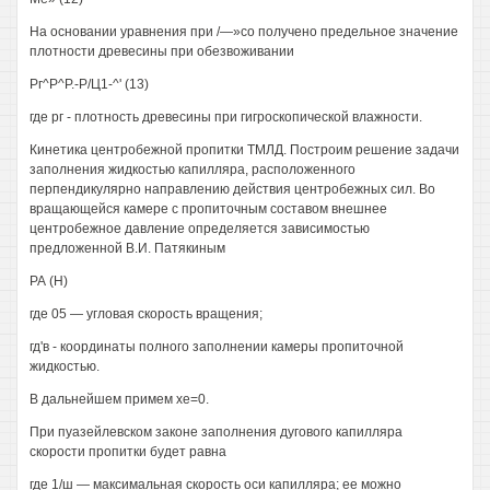
На основании уравнения при /—»со получено предельное значение
плотности древесины при обезвоживании
Рг^Р^Р.-Р/Ц1-^' (13)
где рг - плотность древесины при гигроскопической влажности.
Кинетика центробежной пропитки ТМЛД. Построим решение задачи
заполнения жидкостью капилляра, расположенного
перпендикулярно направлению действия центробежных сил. Во
вращающейся камере с пропиточным составом внешнее
центробежное давление определяется зависимостью
предложенной В.И. Патякиным
РА (Н)
где 05 — угловая скорость вращения;
гд'в - координаты полного заполнении камеры пропиточной
жидкостью.
В дальнейшем примем хе=0.
При пуазейлевском законе заполнения дугового капилляра
скорости пропитки будет равна
где 1/ш — максимальная скорость оси капилляра; ее можно