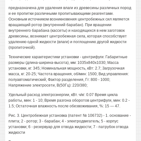
предназначена для удаления влаги из древесины различных пород
и ее пропитки различными пропитывающими реагентами.
Основным источником возникновения центробежных сил является
вращающий ротор (внутренний барабан). При вращении
внутреннего барабана (кассеты) и находящихся в нем заготовок
древесины, возникает центробежная сила, которая способствует
удалению одной жидкости (влаги) и поглощению другой жидкости
(пропиточной).
Технические характеристики установки - центрифуги: Габаритные
размеры (длина-ширина-высота), мм: 1035x840x1030; Масса
установки, кг: 345; Номинальная мощность, кВт: 2.7; Загрузочная
масса, кг: 20-25; Частота вращения, об/мин: 1500; Вид управления:
полуавтоматический; Фактор разделения, Гг: 800 - 1000;
Напряжение электросети, В(50Гц): 220/380;
Удельный расход электроэнергии, кВт. ч/кг: 0.07 Время цикла
работы, мин: 1 - 10; Время разгона оборотов центрифуги, мин: 0.2 -
1.5; Остаточная влажность после обезвоживания, %: 15 — 47.
Рис. 3. Центробежная установка (патент № 106732) - 1. основание -
плита; 2 - ротор; 3 - барабан; 4 - электродвигатель; 5 - корпус
установки; 6 - резервуар для отвода жидкости; 7 - патрубок отвода
жидкости