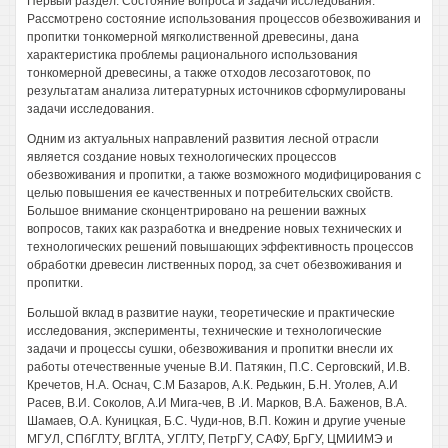
Первый раздел. Состояние вопроса и задачи исследования.
Рассмотрено состояние использования процессов обезвоживания и
пропитки тонкомерной мягколиственной древесины, дана
характеристика проблемы рационального использования
тонкомерной древесины, а также отходов лесозаготовок, по
результатам анализа литературных источников сформулированы
задачи исследования.
Одним из актуальных направлений развития лесной отрасли
является создание новых технологических процессов
обезвоживания и пропитки, а также возможного модифицирования с
целью повышения ее качественных и потребительских свойств.
Большое внимание сконцентрировано на решении важных
вопросов, таких как разработка и внедрение новых технических и
технологических решений повышающих эффективность процессов
обработки древесин лиственных пород, за счет обезвоживания и
пропитки.
Большой вклад в развитие науки, теоретические и практические
исследования, эксперименты, технические и технологические
задачи и процессы сушки, обезвоживания и пропитки внесли их
работы отечественные ученые В.И. Патякин, П.С. Серговский, И.В.
Кречетов, H.A. Оснач, С.М Базаров, А.К. Редькин, Б.Н. Уголев, А.И
Расев, В.И. Соколов, А.И Мига-чев, В .И. Марков, В.А. Баженов, В.А.
Шамаев, O.A. Куницкая, Б.С. Чуди-нов, В.П. Кожин и другие ученые
МГУЛ, СПбГЛТУ, ВГЛТА, УГЛТУ, ПетрГУ, САФУ, БрГУ, ЦМИИМЭ и