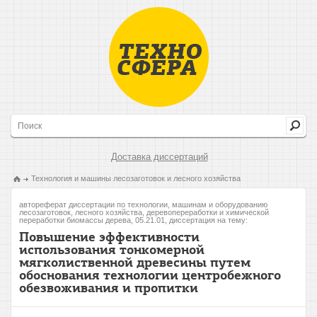
Доставка диссертаций
Технология и машины лесозаготовок и лесного хозяйства
автореферат диссертации по технологии, машинам и оборудованию
лесозаготовок, лесного хозяйства, деревопереработки и химической
переработки биомассы дерева, 05.21.01, диссертация на тему:
Повышение эффективности
использования тонкомерной
мягколиственной древесины путем
обоснования технологии центробежного
обезвоживания и пропитки