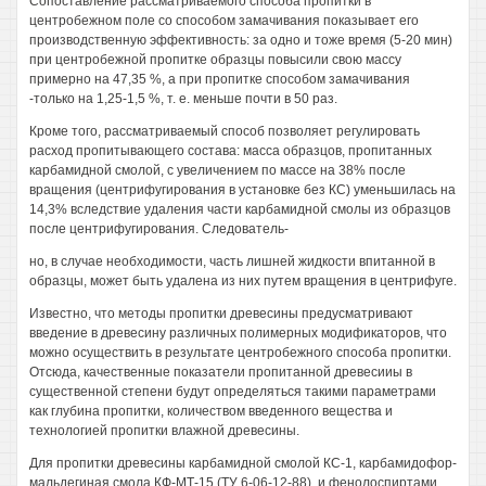
Сопоставление рассматриваемого способа пропитки в
центробежном поле со способом замачивания показывает его
производственную эффективность: за одно и тоже время (5-20 мин)
при центробежной пропитке образцы повысили свою массу
примерно на 47,35 %, а при пропитке способом замачивания
-только на 1,25-1,5 %, т. е. меньше почти в 50 раз.
Кроме того, рассматриваемый способ позволяет регулировать
расход пропитывающего состава: масса образцов, пропитанных
карбамидной смолой, с увеличением по массе на 38% после
вращения (центрифугирования в установке без КС) уменьшилась на
14,3% вследствие удаления части карбамидной смолы из образцов
после центрифугирования. Следователь-
но, в случае необходимости, часть лишней жидкости впитанной в
образцы, может быть удалена из них путем вращения в центрифуге.
Известно, что методы пропитки древесины предусматривают
введение в древесину различных полимерных модификаторов, что
можно осуществить в результате центробежного способа пропитки.
Отсюда, качественные показатели пропитанной древесииы в
существенной степени будут определяться такими параметрами
как глубина пропитки, количеством введенного вещества и
технологией пропитки влажной древесины.
Для пропитки древесины карбамидной смолой КС-1, карбамидофор-
мальдегиная смола КФ-МТ-15 (ТУ 6-06-12-88), и фенолоспиртами