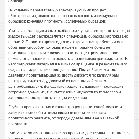
образце.
Выходными параметрами, характеризующими процесс
обезвоживания, являются: конечная влажность исследуемых
образцов; конечная плотность исследуемых образцов;
Учитывая, конструктивные особенности установки, пропитывающая
жидкость будет распределяться следующим образом, как показано
на рис. 2. Пропитка производилась встречно-центробежным или
обратным способом, который нашел в практике большее
признание. При этом способе пропитки в центробежное поле
помещается пропиточная емкость с пропитывающей жидкостью. В
него загружают материал и начинают вращение, в результате чего
создается гидростатическое давление. Под действием этого
давления пропитывающая жидкость движется по капиллярам
навстречу жидкости, удаляемой из него под действием
центробежных сил. Вследствие градиента давления происходит
встречное движение, т. е. вытеснение жидкости из капилляра и
заполнение его пропитывающей жидкостью.
Глубина проникновения и концентрация пропиточной жидкости
зависит от способа и цикла времени пропитки, состава
пропиточного реагента, от породы древесины и ее начальной
влажности.
Рис. 2. Схема обратного способа пропитки древесины: 1 - капилляр;
2 - емкость с пропитывающим составом; 3 - пропитывающая