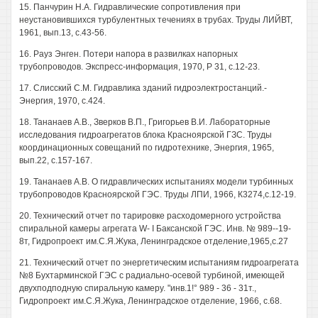
15. Панчурин H.A. Гидравлические сопротивления при
неустановившихся турбулентных течениях в трубах. Труды ЛИЙВТ,
1961, вып.13, с.43-56.
16. Рауз Энген. Потери напора в развилках напорных
трубопроводов. Экспресс-информация, 1970, Р 31, с.12-23.
17. Слисский С.М. Гидравлика зданий гидроэлектростанций.-
Энергия, 1970, с.424.
18. Тананаев A.B., Зверков В.П., Григорьев В.И. Лабораторные
исследования гидроагрегатов блока Красноярской ГЗС. Труды
координационных совещаний по гидротехнике, Энергия, 1965,
вып.22, с.157-167.
19. Тананаев A.B. О гидравлических испытаниях модели турбинных
трубопроводов Красноярской ГЭС. Труды ЛПИ, 1966, К3274,с.12-19.
20. Технический отчет по тарировке расходомерного устройства
спиральной камеры агрегата W- I Баксанской ГЭС. Инв. № 989--19-
8т, Гидропроект им.С.Я.Жука, Ленинградское отделение,1965,с.27
21. Технический отчет по энергетическим испытаниям гидроагрегата
№8 Бухтарминской ГЭС с радиально-осевой турбиной, имеющей
двухподподную спиральную камеру. "инв.1!° 989 - 36 - 31т.,
Гидропроект им.С.Я.Жука, Ленинградское отделение, 1966, с.68.