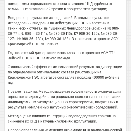
номограммы определения степени снижения 1ШД турбины от
величины кавитационной эрозии в процессе эксплуатации;
Внедрение результатов исследований. Выводы результатов
исследований внедрены на действующих ГЭС и изложены в
технических отчетах, выпущенных ЛенгидропроеКтом: инв.№ 989-
36-77т, № 989- --З6-П4т, № 989-36-Пбт, К? 989-36-125т, № 989-36-
127т, № 989-36--131т, № 989-36-182т. В техническом проекте АСУ
Красноярской ГЭС № 1238-7т.
Ряд положений диссертации использованы в проектах АСУ ТТ1
Зейской ГЭС и ГЭС Кемского каскада.
Экономический эффект от использований результатов диссертации
по определению оптимального состава работающих на
Красноярской ГЭС агрегатов составляет порядка 400000 рублей в
год.
Предмет защиты: Метод повышения эффективности эксплуатации
агрегатов с гидротурбинами радиально-осевого типа на основании
индивидуальных эксплуатационных характеристик, полученных в
результате комплексных натурных энергетических исследований.
Метод оценки влияния конструкций водоподводящих трактов на
снижение их КПД в натурных условиях эксплуатации.
Способ определения изменения объемного КПД радиально-осевой