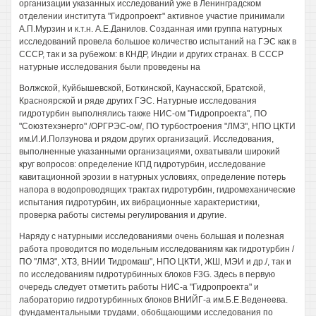
организации указанных исследований уже в Ленинградском
отделении института "Гидропроект" активное участие принимали
А.П.Мурзин и к.т.н. А.Е.Данилов. Созданная ими группа натурных
исследований провела большое количество испытаний на ГЭС как в
СССР, так и за рубежом: в КНДР, Индии и других странах. В СССР
натурные исследования были проведены на
Волжской, Куйбышевской, Боткинской, Каунасской, Братской,
Красноярской и ряде других ГЭС. Натурные исследования
гидротурбин выполнялись также НИС-ом "Гидропроекта", ПО
"Союзтехэнерго" /ОРГРЭС-ом/, ПО турбостроения "ЛМЗ", НПО ЦКТИ
им.И.И.Ползунова и рядом других организаций. Исследования,
выполненные указанными организациями, охватывали широкий
круг вопросов: определение КПД гидротурбин, исследование
кавитационной эрозии в натурных условиях, определение потерь
напора в водопроводящих трактах гидротурбин, гидромеханические
испытания гидротурбин, их вибрационные характеристики,
проверка работы системы регулирования и другие.
Наряду с натурными исследованиями очень большая и полезная
работа проводится по модельным исследованиям как гидротурбин /
ПО "ЛМЗ", ХТЗ, ВНИИ Тидромаш", НПО ЦКТИ, ЖШ, МЭИ и др./, так и
по исследованиям гидротурбинных блоков F3G. Здесь в первую
очередь следует отметить работы НИС-а "Гидропроекта" и
лабораторию гидротурбинных блоков ВНИЙГ-а им.Б.Е.Веденеева.
фундаментальными трудами, обобщающими исследования по