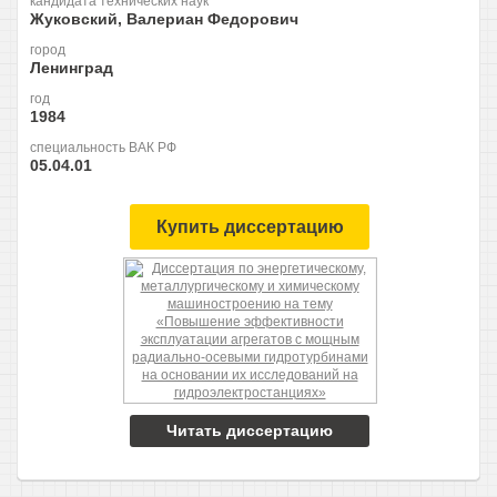
кандидата технических наук
Жуковский, Валериан Федорович
город
Ленинград
год
1984
специальность ВАК РФ
05.04.01
Купить диссертацию
Читать диссертацию