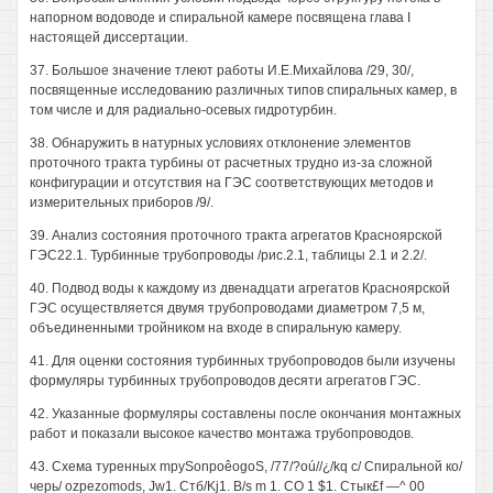
напорном водоводе и спиральной камере посвящена глава I
настоящей диссертации.
37. Большое значение тлеют работы И.Е.Михайлова /29, 30/,
посвященные исследованию различных типов спиральных камер, в
том числе и для радиально-осевых гидротурбин.
38. Обнаружить в натурных условиях отклонение элементов
проточного тракта турбины от расчетных трудно из-за сложной
конфигурации и отсутствия на ГЭС соответствующих методов и
измерительных приборов /9/.
39. Анализ состояния проточного тракта агрегатов Красноярской
ГЭС22.1. Турбинные трубопроводы /рис.2.1, таблицы 2.1 и 2.2/.
40. Подвод воды к каждому из двенадцати агрегатов Красноярской
ГЭС осуществляется двумя трубопроводами диаметром 7,5 м,
объединенными тройником на входе в спиральную камеру.
41. Для оценки состояния турбинных трубопроводов были изучены
формуляры турбинных трубопроводов десяти агрегатов ГЭС.
42. Указанные формуляры составлены после окончания монтажных
работ и показали высокое качество монтажа трубопроводов.
43. Схема туренных mpySonpoêogoS, /77/?oú//¿/kq с/ Спиральной ко/
черь/ ozpezomods, Jw1. Стб/Kj1. B/s m 1. CO 1 $1. Стык£f —^ 00