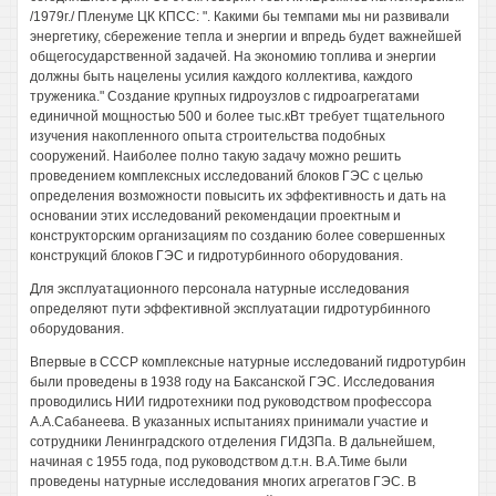
/1979г./ Пленуме ЦК КПСС: ". Какими бы темпами мы ни развивали
энергетику, сбережение тепла и энергии и впредь будет важнейшей
общегосударственной задачей. На экономию топлива и энергии
должны быть нацелены усилия каждого коллектива, каждого
труженика." Создание крупных гидроузлов с гидроагрегатами
единичной мощностью 500 и более тыс.кВт требует тщательного
изучения накопленного опыта строительства подобных
сооружений. Наиболее полно такую задачу можно решить
проведением комплексных исследований блоков ГЭС с целью
определения возможности повысить их эффективность и дать на
основании этих исследований рекомендации проектным и
конструкторским организациям по созданию более совершенных
конструкций блоков ГЭС и гидротурбинного оборудования.
Для эксплуатационного персонала натурные исследования
определяют пути эффективной эксплуатации гидротурбинного
оборудования.
Впервые в СССР комплексные натурные исследований гидротурбин
были проведены в 1938 году на Баксанской ГЭС. Исследования
проводились НИИ гидротехники под руководством профессора
А.А.Сабанеева. В указанных испытаниях принимали участие и
сотрудники Ленинградского отделения ГИДЗПа. В дальнейшем,
начиная с 1955 года, под руководством д.т.н. В.А.Тиме были
проведены натурные исследования многих агрегатов ГЭС. В