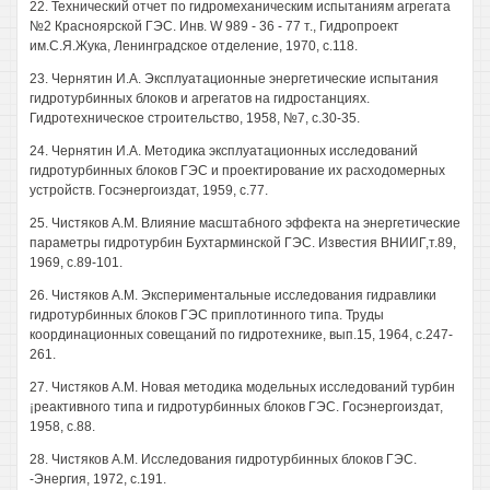
22. Технический отчет по гидромеханическим испытаниям агрегата
№2 Красноярской ГЭС. Инв. W 989 - 36 - 77 т., Гидропроект
им.С.Я.Жука, Ленинградское отделение, 1970, с.118.
23. Чернятин И.А. Эксплуатационные энергетические испытания
гидротурбинных блоков и агрегатов на гидростанциях.
Гидротехническое строительство, 1958, №7, с.30-35.
24. Чернятин И.А. Методика эксплуатационных исследований
гидротурбинных блоков ГЭС и проектирование их расходомерных
устройств. Госэнергоиздат, 1959, с.77.
25. Чистяков A.M. Влияние масштабного эффекта на энергетические
параметры гидротурбин Бухтарминской ГЭС. Известия ВНИИГ,т.89,
1969, с.89-101.
26. Чистяков A.M. Экспериментальные исследования гидравлики
гидротурбинных блоков ГЭС приплотинного типа. Труды
координационных совещаний по гидротехнике, вып.15, 1964, с.247-
261.
27. Чистяков A.M. Новая методика модельных исследований турбин
¡реактивного типа и гидротурбинных блоков ГЭС. Госэнергоиздат,
1958, с.88.
28. Чистяков A.M. Исследования гидротурбинных блоков ГЭС.
-Энергия, 1972, с.191.