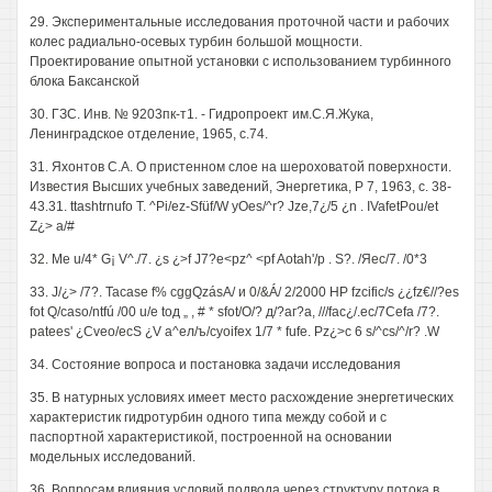
29. Экспериментальные исследования проточной части и рабочих
колес радиально-осевых турбин большой мощности.
Проектирование опытной установки с использованием турбинного
блока Баксанской
30. ГЗС. Инв. № 9203пк-т1. - Гидропроект им.С.Я.Жука,
Ленинградское отделение, 1965, с.74.
31. Яхонтов С.А. О пристенном слое на шероховатой поверхности.
Известия Высших учебных заведений, Энергетика, Р 7, 1963, с. 38-
43.31. ttashtrnufo Т. ^Pi/ez-Sfüf/W yOes/^r? Jze,7¿/5 ¿n . IVafetPou/et
Z¿> а/#
32. Me u/4* G¡ V^./7. ¿s ¿>f J7?e<pz^ <pf Aotah'/p . S?. /Яес/7. /0*3
33. J/¿> /7?. Tacase f% cggQzásA/ и 0/&Á/ 2/2000 HP fzcific/s ¿¿fz€//?es
fot Q/caso/ntfú /00 u/e tод „ , # * sfot/O/? д/?аг?а, ///fac¿/.ec/7Cefa /7?.
patees' ¿Cveo/ecS ¿V а^ел/ъ/сyoifex 1/7 * fufe. Pz¿>c 6 s/^cs/^/r? .W
34. Состояние вопроса и постановка задачи исследования
35. В натурных условиях имеет место расхождение энергетических
характеристик гидротурбин одного типа между собой и с
паспортной характеристикой, построенной на основании
модельных исследований.
36. Вопросам влияния условий подвода через структуру потока в