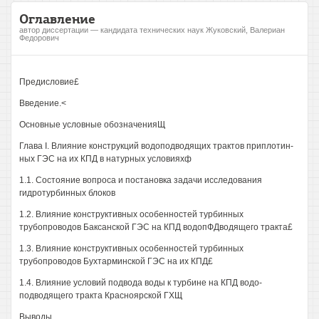
Оглавление
автор диссертации — кандидата технических наук Жуковский, Валериан
Федорович
Предисловие£
Введение.<
Основные условные обозначенияЩ
Глава I. Влияние конструкций водоподводящих трактов приплотин-
ных ГЭС на их КПД в натурных условияхф
1.1. Состояние вопроса и постановка задачи исследования
гидротурбинных блоков
1.2. Влияние конструктивных особенностей турбинных
трубопроводов Баксанской ГЭС на КПД водопФДводящего тракта£
1.3. Влияние конструктивных особенностей турбинных
трубопроводов Бухтарминской ГЭС на их КПД£
1.4. Влияние условий подвода воды к турбине на КПД водо-
подводящего тракта Красноярской ГХЩ
Выводы