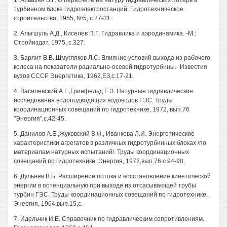
1. Айвазян В.Г. О пересчете на натуру гидравлических потерь в
турбинном блоке гидроэлектростанций. Гидротехническое
строительство, 1955, №5, с.27-31.
2. Альтшуль А.Д., Киселев П.Г. Гидравлика и аэродинамика. -М.:
Стройиздат, 1975, с.327.
3. Барлит В.В.,Шмугляков Л.С. Влияние условий выхода из рабочего
колеса на показатели радиально-осевой гидротурбины.- Известия
вузов СССР Энергетика, 1962,ЕЗ,с.17-21.
4. Василевский А.Г.,Гринфельд Е.З. Натурные гидравлические
исследования водоподводящих водоводов ГЭС. Труды
координационных совещаний по гидротехнике, 1972, вып.76
"Энергия",с.42-45.
5. Данилов А.Е.,Жуковский В.Ф., Иванкова Л.И. Энергетические
характеристики агрегатов в различных гидротурбинных блоках /по
материалам натурных испытаний/. Труды координационных
совещаний по гидротехнике, Энергия, 1972,вып.76.с.94-98.
6. Дульнев В.Б. Расширение потока и восстановление кинетической
энергии в потенциальную при выходе из отсасывающей трубы
турбин ГЭС. Труды координационных совещаний по гидротехнике.
Энергия, 1964,вып.15,с.
7. Идельчик И.Е. Справочник по гидравлическим сопротивлениям.