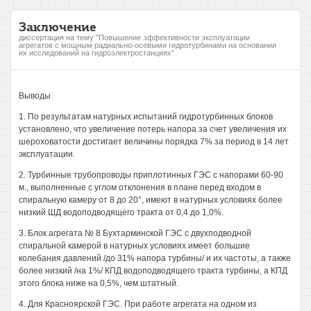
Заключение
диссертация на тему "Повышение эффективности эксплуатации
агрегатов с мощным радиально-осевыми гидротурбинами на основании
их исследований на гидроэлектростанциях"
Выводы
1. По результатам натурных испытаний гидротурбинных блоков
установлено, что увеличение потерь напора за счет увеличения их
шероховатости достигает величины порядка 7% за период в 14 лет
эксплуатации.
2. Турбинные трубопроводы приплотинных ГЭС с напорами 60-90
м., выполненные с углом отклонения в плане перед входом в
спиральную камеру от 8 до 20°, имеют в натурных условиях более
низкий ШД водоподводящего тракта от 0,4 до 1,0%.
3. Блок агрегата № 8 Бухтарминской ГЭС с двухподводной
спиральной камерой в натурных условиях имеет большие
колебания давлений /до 31% напора турбины/ и их частоты, а также
более низкий /на 1%/ КПД водоподводящего тракта турбины, а КПД
этого блока ниже на 0,5%, чем штатный.
4. Для Красноярской ГЭС. При работе агрегата на одном из