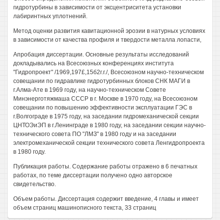
гидротурбины в зависимости от эксцентриситета установки
лабиринтных уплотнений.
Метод оценки развития кавитационной эрозии в натурных условиях
в зависимости от качества профиля и твердости металла лопасти,
Апробация диссертации. Основные результаты исследований
докладывались на Всесоюзных конференциях института
"Гидропроект" /1969,197£,15б2г.г./, Всесоюзном научно-техническом
совещании по гидравлике гидротурбинных блоков СНК МАГИ в
г.Алма-Ате в 1969 году, на научно-техническом Совете
Минэнерготяжмаша СССР в г. Москве в 1970 году, на Всесоюзном
совещании по повышению эффективности эксплуатации ГЭС в
г.Волгограде в 1975 году, на заседании гидромеханической секции
ЦНТОЭиЭП в г.Ленинграде в 1980 году, на заседании секции научно-
технического совета ПО "ЛМЗ" в 1980 году и на заседании
электромеханической секции технического совета Ленгидропроекта
в 1980 году.
Публикация работы. Содержание работы отражено в 6 печатных
работах, по теме диссертации получено одно авторское
свидетельство.
Объем работы. Диссертация содержит введение, 4 главы и имеет
объем страниц машинописного текста, 33 страниц