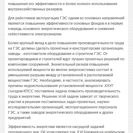
повышения его эффективности и более полного использования
внутрихозяйственных резервов.
Для работников эксплуатации ГЭС одним из основных направлений
являются повышение эффективности основных фондов и в первую
очередь основного энергетического оборудования и снижения
себестоимости электроэнергии.
Более крупный вклад в дело повышения производительности труда
на ГЭС должны сделать проектные и конструкторские организации,
заводы - изготовители оборудования и строители ГЭС. От
проектировщиков и строителей ждут лучших проектных решений по
компоновке сооружений. Значительный резерв повышения
используемой мощности во многих энергосистемах состоит в
уменьшении разрыва между установленной и располагаемой
мощностями ГЭС. Необходимо, в частности, анализировать
причины недоиспользования установленной мощности .ХХУГ
съездом КПСС поставлена задача повысить производительность
труда в энергетике. Решение этой задачи зависит от творческого
участия в решении поставленных задач проектных, научно-
исследовательских организаций, эксплуатационного персонала
ГЭС, а также заводов энергетического оборудования и других
предприятий.
Эффективность энергетики является насущной задачей
сегодняшнего дня. Об этом говорил тов. Л.И.Брежнев на ноябрьском