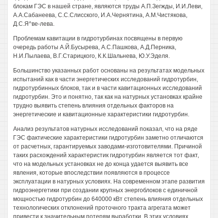
блокам ГЭС в нашей стране, являются труды А.П.Зегжды, И.И.Леви,
А.А.Сабанеева, С.С.Слисского, И.А.Чернятина, А.М.Чистякова,
Д.С.Я^ве-лева.
Проблемам кавитации в гидротурбинах посвящены в первую
очередь работы А.Й.Бусырева, А.С.Пашкова, А.Д.Перника,
Н.И.Пылаева, В.Г.Старицкого, К.К.Шальнева, Ю.У.Эделя.
Большинство указанных работ основаны на результатах модельных
испытаний как в части энергетических исследований гидротурбин,
гидротурбинных блоков, так и в части кавитационных исследований
гидротурбин. Это и понятно, так как на натурных установках крайне
трудно выявить степень влияния отдельных факторов на
энергетические и кавитационные характеристики гидротурбин.
Анализ результатов натурных исследований показал, что на ряде
ГЭС фактические характеристики гидротурбин заметно отличаются
от расчетных, гарантируемых заводами-изготовителями. Причиной
таких расхождений характеристик гидротурбин является тот факт,
что на модельных установках не до конца удается выявить все
явления, которые впоследствии появляются в процессе
эксплуатации в натурных условиях. На современном этапе развития
гидроэнергетики при создании крупных энергоблоков с единичной
мощностью гидротурбин до 640000 кВт степень влияния отдельных
технологических отклонений проточного тракта агрегата может
привести к значительным потерям выработки. В этих условиях