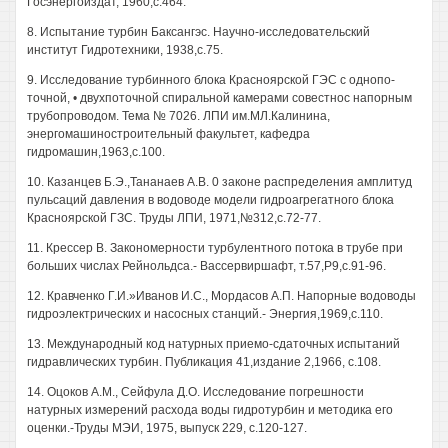
Госэнергоиздат, 1960,с.464.
8. Испытание турбин Баксангэс. Научно-исследовательский
институт Гидротехники, 1938,с.75.
9. Исследование турбинного блока Красноярской ГЭС с однопо-
точной, • двухпоточной спиральной камерами совестнос напорным
трубопроводом. Тема № 7026. ЛПИ им.МЛ.Калинина,
энергомашиностроительный факультет, кафедра
гидромашин,1963,с.100.
10. Казанцев Б.Э.,Тананаев A.B. 0 законе распределения амплитуд
пульсаций давления в водоводе модели гидроагрегатного блока
Красноярской ГЗС. Труды ЛПИ, 1971,№312,с.72-77.
11. Крессер В. Закономерности турбулентного потока в трубе при
больших числах Рейнольдса.- Вассервиршафт, т.57,Р9,с.91-96.
12. Кравченко Г.И.»Иванов И.С., Мордасов А.П. Напорные водоводы
гидроэлектрических и насосных станций.- Энергия,1969,с.110.
13. Международный код натурных приемо-сдаточных испытаний
гидравлических турбин. Публикация 41,издание 2,1966, с.108.
14. Оцоков А.М., Сейфула Д.О. Исследование погрешности
натурных измерений расхода воды гидротурбин и методика его
оценки.-Труды МЭИ, 1975, выпуск 229, с.120-127.