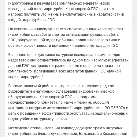
гидротурбины и результатов комплексных энергетических
исследований всех гидротурбин Красноярской ГЭС при трех
напорах получить уточненные эксплуатационные характеристики
каждой гидротурбины ГЭС.
На основании индивидуальных эксплуатационных характеристик
гидротурбин разработать метод оптимизации режимов работы
ГЭС, оборудованной гидротурбинами радиальноосевого типа с
оценкой эффективности применения данного метода для ГЭС.
Все ранее проводившиеся натурные исследования имели один
недостаток: они осуществлялись на одном или нескольких агрегатах
данной ГЭС.как правило в разное время и не носили характера
комплексного исследования всех агрегатов данной ГЭС /данной
серии гидротурбин/.
В представляемой работе автор, являясь в течение ряда лет
руководителем натурных исследований гидромеханического
оборудования на Красноярской ГЭС по программе
Государственного Комитета по науке и технике, обобщил
материалы натурных исследований гидротурбин типа РО П5/697а с
целью повышения эффективности эксплуатации радиально-осевых
гидротурбин в натурных условиях.
Исследовал степень влияния водоподводящего тракта натурных
гидротурбинных блоков Бухтарминской, Баксанской и Красноярской