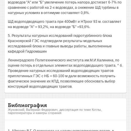
водоводов "А" или "Б" увеличение потерь напора достигает 6-7% по
сравнению с работой на 2-х водоводах, а снижение ШД турбины в
натурных условиях в оптимуме составляет 0,8%.
ШД водоподводящего тракта при 400мВт и НТроог 93 м. составляет
на водоводе "А" = 93,2%, на водоводе "Б" =93,6%.
5. Результаты натурных исследований гидротурбинного блока
Красноярской ГЭС подтвердили результаты модельных
исследований блока и главные выводы работы, выполненные
кафедрой Гидромашин
Ленинградского Политехнического института им.М.И.Калинина, по
оценке потерь в отдельных элементах водоподводшцего тракта. ^ б.
Проведение натурных исследований водоподводящих трактов
приплотинных ГЭС с НБ = 60-100 м дали возможность получить
фактическое значение их КПД, позволяющее обосновать выбор
конструкций водоподводящих трактов.
Библиография
Жуковский, Валериан Федорович, диссертация по теме Котлы,
парогенераторы и камеры сгорания