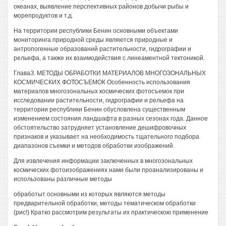
океанах, выявление перспективных районов добычи рыбы и
морепродуктов и т.д.
На территории республики Бенин основными объектами
мониторинга природной среды являются природные и
антропогенные образований растительности, гидрографии и
рельефа, а также их взаимодействия с линеаментной тектоникой.
ГлаваЗ. МЕТОДЫ ОБРАБОТКИ МАТЕРИАЛОВ МНОГОЗОНАЛЬНЫХ
КОСМИЧЕСКИХ ФОТОСЪЕМОК Особенность использования
материалов многозональных космических фотосъемок при
исследовании растительности, гидрографии и рельефа на
территории республики Бенин обусловлена существенным
изменением состояния ландшафта в разных сезонах года. Данное
обстоятельство затрудняет установление дешифровочных
признаков и указывает на необходимость тщательного подбора
диапазонов съемки и методов обработки изображений.
Для извлечения информации заключенных в многозональных
космических фотоизображениях нами были проанализированы и
использованы различные методы
обработыт основными из которых являются методы
предварительной обработки, методы тематическом обработки
(рис!) Кратко рассмотрим результаты их практическою применение