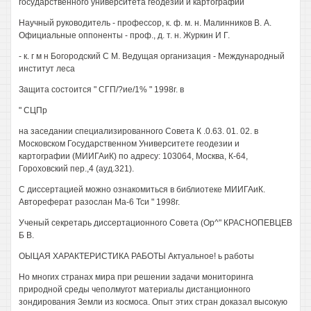
государственного университета геодезии и картографии
Научный руководитель - профессор, к. ф. м. н. Малинников В. А.
Официальные оппоненты - проф., д. т. н. Журкин И Г.
- к. г м н Богородский С М. Ведущая организация - Международный
институт леса
Защита состоится " СГП/?ие/1% " 1998г. в
" СЦПр
на заседании специализированного Совета К .0.63. 01. 02. в
Московском Государственном Университете геодезии и
картографии (МИИГАиК) по адресу: 103064, Москва, К-64,
Гороховский пер.,4 (ауд.321).
С диссертацией можно ознакомиться в библиотеке МИИГАиК.
Автореферат разослан Ма-6 Тси " 1998г.
Ученый секретарь диссертационного Совета (Ор^" КРАСНОПЕВЦЕВ
Б В.
ОЫЦАЯ ХАРАКТЕРИСТИКА РАБОТЫ Актуальное! ь работы
Но многих странах мира при решении задачи мониторинга
природной среды чеполмугот материалы дистанционного
зондирования Земли из космоса. Опыт этих стран доказал высокую