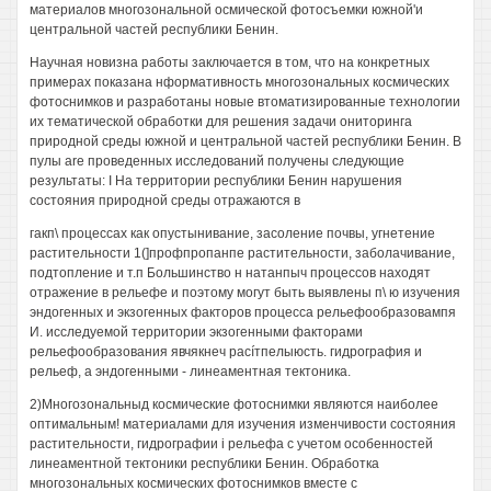
материалов многозональной осмической фотосъемки южной'и
центральной частей республики Бенин.
Научная новизна работы заключается в том, что на конкретных
примерах показана нформативность многозональных космических
фотоснимков и разработаны новые втоматизированные технологии
их тематической обработки для решения задачи ониторинга
природной среды южной и центральной частей республики Бенин. В
пулы are проведенных исследований получены следующие
результаты: I На территории республики Бенин нарушения
состояния природной среды отражаются в
гакп\ процессах как опустынивание, засоление почвы, угнетение
растительности 1(]профпропанпе растительности, заболачивание,
подтопление и т.п Большинство н натанпыч процессов находят
отражение в рельефе и поэтому могут быть выявлены п\ ю изучения
эндогенных и экзогенных факторов процесса рельефообразовампя
И. исследуемой территории экзогенными факторами
рельефообразования явчякнеч pacíтпелыюсть. гидрография и
рельеф, а эндогенными - линеаментная тектоника.
2)Многозональныд космические фотоснимки являются наиболее
оптимальным! материалами для изучения изменчивости состояния
растительности, гидрографии i рельефа с учетом особенностей
линеаментной тектоники республики Бенин. Обработка
многозональных космических фотоснимков вместе с