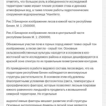
отметить, что большую роль в обводненности исследуемой
территории также играют плохие условия стока и дренажа
атмосферных вод, а также плохие работы гидротехнических
сооружения водохранилища "Нангбето.
Рис 3 Бинарное изображение лесов в южной части республики
Бенин. М. 1: 2500000.
Рис.4 Бинарное изображение лесов в центральной части
республики Бенин М. 1: 2500000.
Обнаженные участки почв и горных пород имеют темно серый тон
изображении, а пески светло - серый тон. Основные
сельскохозяйственные культуры находятся в основном в юго-
восточной части исследуемого района и хорошо дешифрируются в
красной зоне спектра по их правильным геометрическим контурам.
Из приведенного в работе видового состава лесов видно, что на
территории республики Бенин наблюдаются многоярусные
структуры растительности. В основном этим обу.довлены
благоприятными условиями фотосинтеза (света, температуры и
орографического фактора), которые позволяют лесным покровам
южного равнинного ландшафта продвигать к возвышенной
северной территории. Но отдельные
ашропо! емные факторы мешают развитию этой структуры
Основные антропогенные факюры в лесной зоне являются