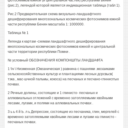
фотоснимков южной (и центральной частей) республики Бенин
(рис.2), легендой которой является индикационная таблица (табл 1).
Рис.2 Предварительная схема визуально-ландшафтного
дешифрирования многозональных космических фотоснимков южной
части республики Бенин масштаба 1: 1000000.
Таблица № 1
Легенда к картам -схемам ландшафтного дешифрирования
многозональных космических фотоснимков южной н центральной
части территории республики Помни .
№ условный ОБОЗНАЧЕНИЯ КОМПОНШП'Ы ЛАНДШАФТА
1 \\ч \ Низменная (Океаническая ) равнина с пашнями .мозаиками
сельскохозяйственных культур и плантациями лесных дсрсвьсв(
тэка , мас-шчной пальмы, кокоса) на песчаных и песчано-глннисггых
почвах.
2 Речные долины, состоящие и 1 глинисто- песчаных и
аллювиальных отложений с временно затопляемыми хвойными
лесами, лугами, и полями на аллювиальных почвах .
3 ь ь 4 й Ь. л ь Депрессии, состоящие из песчаника, глин, мергелей с
временно затопляемыми хвойными лесами и лугами на глинисто -
песчаных почвах.