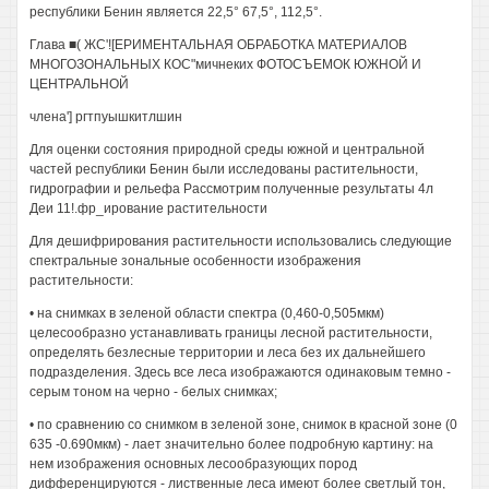
республики Бенин является 22,5° 67,5°, 112,5°.
Глава ■( ЖС'![ЕРИМЕНТАЛЬНАЯ ОБРАБОТКА МАТЕРИАЛОВ
МНОГОЗОНАЛЬНЫХ КОС"мичнеких ФОТОСЪЕМОК ЮЖНОЙ И
ЦЕНТРАЛЬНОЙ
члена'] ргтпуышкитлшин
Для оценки состояния природной среды южной и центральной
частей республики Бенин были исследованы растительности,
гидрографии и рельефа Рассмотрим полученные результаты 4л
Деи 11!.фр_ирование растительности
Для дешифрирования растительности использовались следующие
спектральные зональные особенности изображения
растительности:
• на снимках в зеленой области спектра (0,460-0,505мкм)
целесообразно устанавливать границы лесной растительности,
определять безлесные территории и леса без их дальнейшего
подразделения. Здесь все леса изображаются одинаковым темно -
серым тоном на черно - белых снимках;
• по сравнению со снимком в зеленой зоне, снимок в красной зоне (0
635 -0.690мкм) - лает значительно более подробную картину: на
нем изображения основных лесообразующих пород
дифференцируются - лиственные леса имеют более светлый тон,