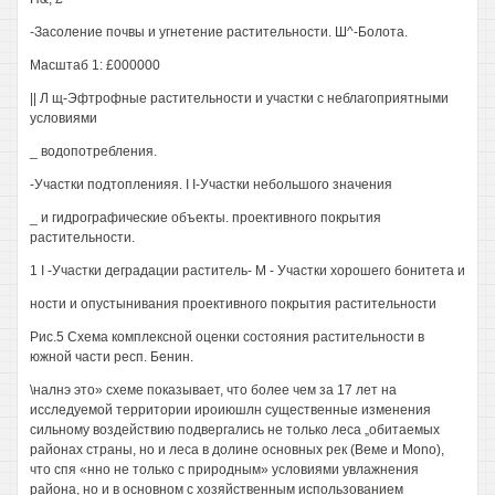
-Засоление почвы и угнетение растительности. Ш^-Болота.
Масштаб 1: £000000
|| Л щ-Эфтрофные растительности и участки с неблагоприятными
условиями
_ водопотребления.
-Участки подтопленияя. I I-Участки небольшого значения
_ и гидрографические объекты. проективного покрытия
растительности.
1 I -Участки деградации раститель- М - Участки хорошего бонитета и
ности и опустынивания проективного покрытия растительности
Рис.5 Схема комплексной оценки состояния растительности в
южной части респ. Бенин.
\налнэ это» схеме показывает, что более чем за 17 лет на
исследуемой территории ироиюшлн существенные изменения
сильному воздействию подвергались не только леса „обитаемых
районах страны, но и леса в долине основных рек (Веме и Mono),
что спя «нно не только с природным» условиями увлажнения
района, но и в основном с хозяйственным использованием