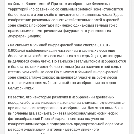
хвойные - более темный При этом изображение безлесных
территорий (по сравнению со снимком в зеленой зоне) становится
более темным и они слабо отличаются ог лиственных лесов. Здесь
изображение различных сельскохозяйственных полей в красной
зоне спектра приобретают примерно одинаковый темный тон с
правильными геометрическими фигурами, что усложняет их
дифференциацию;
• на снимках в ближней инфракрасной зоне спектра (0.810 -
0.900мкм) дифференциация лиственных и хвойных лесов еще
более четкая: хвойные леса имеют светло-серый цвет, их контуры
выделяются очень четко. Но таким же светлым тоном изображаются
и болота, но они имеют более темные (из-за наличия в ней воды)
оттенки чем хвойные леса По снимкам в ближней инфракрасной
зоне спектра также хорошо выделяются участки вырубки лесов
которые имеют светлый пятнистый тон изображения на черно-
белых снимках.
Известно, что некоторые различия в изображении древесных
пород, слабо улавливаемые на зональных снимках, подчеркиваются
при анализе синтезированного изображения. Для этого нами были
выполнены два варианта синтеза многозональных космических
фотоизображений Первый вариант синтеза получен по
изображениям которые подвергались предварительной обработке
методом эквализации, а второй - методом линейного