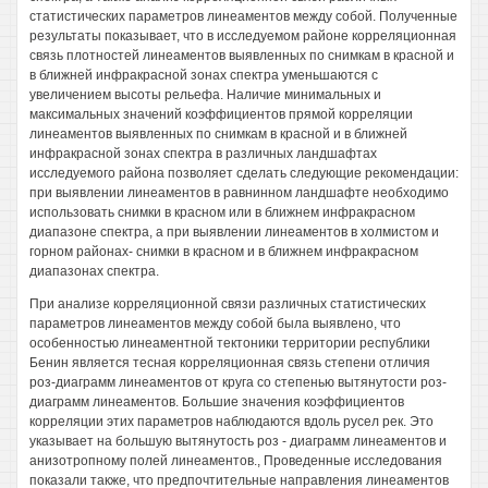
статистических параметров линеаментов между собой. Полученные
результаты показывает, что в исследуемом районе корреляционная
связь плотностей линеаментов выявленных по снимкам в красной и
в ближней инфракрасной зонах спектра уменьшаются с
увеличением высоты рельефа. Наличие минимальных и
максимальных значений коэффициентов прямой корреляции
линеаментов выявленных по снимкам в красной и в ближней
инфракрасной зонах спектра в различных ландшафтах
исследуемого района позволяет сделать следующие рекомендации:
при выявлении линеаментов в равнинном ландшафте необходимо
использовать снимки в красном или в ближнем инфракрасном
диапазоне спектра, а при выявлении линеаментов в холмистом и
горном районах- снимки в красном и в ближнем инфракрасном
диапазонах спектра.
При анализе корреляционной связи различных статистических
параметров линеаментов между собой была выявлено, что
особенностью линеаментной тектоники территории республики
Бенин является тесная корреляционная связь степени отличия
роз-диаграмм линеаментов от круга со степенью вытянутости роз-
диаграмм линеаментов. Большие значения коэффициентов
корреляции этих параметров наблюдаются вдоль русел рек. Это
указывает на большую вытянутость роз - диаграмм линеаментов и
анизотропному полей линеаментов., Проведенные исследования
показали также, что предпочтительные направления линеаментов