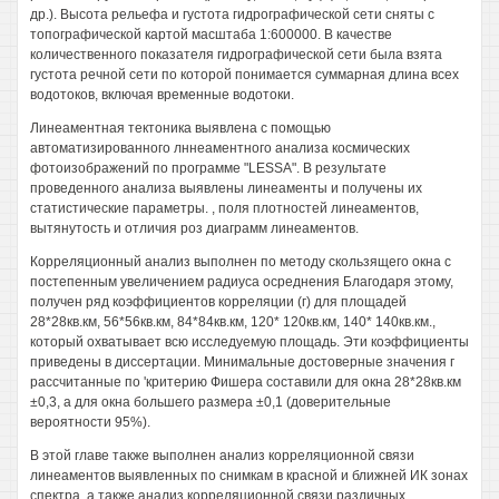
др.). Высота рельефа и густота гидрографической сети сняты с
топографической картой масштаба 1:600000. В качестве
количественного показателя гидрографической сети была взята
густота речной сети по которой понимается суммарная длина всех
водотоков, включая временные водотоки.
Линеаментная тектоника выявлена с помощью
автоматизированного лннеаментного анализа космических
фотоизображений по программе "LESSA". В результате
проведенного анализа выявлены линеаменты и получены их
статистические параметры. , поля плотностей линеаментов,
вытянутость и отличия роз диаграмм линеаментов.
Корреляционный анализ выполнен по методу скользящего окна с
постепенным увеличением радиуса осреднения Благодаря этому,
получен ряд коэффициентов корреляции (г) для площадей
28*28кв.км, 56*56кв.км, 84*84кв.км, 120* 120кв.км, 140* 140кв.км.,
который охватывает всю исследуемую площадь. Эти коэффициенты
приведены в диссертации. Минимальные достоверные значения г
рассчитанные по 'критерию Фишера составили для окна 28*28кв.км
±0,3, а для окна большего размера ±0,1 (доверительные
вероятности 95%).
В этой главе также выполнен анализ корреляционной связи
линеаментов выявленных по снимкам в красной и ближней ИК зонах
спектра, а также анализ корреляционной связи различных