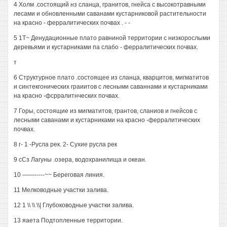
4 Холм .состоящий нз сланца, гранитов, гнейса с высокотравными
лесами и обновленными саванами кустарниковой растительности
на красно - ферралитических почвах . - -
5 1Т~ Денудационные плато равниной территории с низкорослыми
деревьями и кустарниками па слабо - ферралитических почвах.
т
6 Структурное плато .состоящее из сланца, кварцитов, мигматитов
и синтекгонических граиитов с лесными саваннами и кустарниками
на красно -фсрралитнческих почвах.
7 Горы, состоящие из мигматитов, грантов, сланиов и гнейсов с
лесными саванами и кустарниками на красно -ферралитических
почвах.
8 г- 1 -Русла рек. 2- Сухие русла рек
9 сСз Лагуны .озера, водохранилища и океан.
10 ——-----~~ Береговая линия.
11 Мелководные участки залива.
12 1 \\ \\ \\| Глубоководные участки залива.
13 яаета Подтопленные территории.