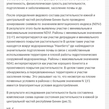
угнетенность, физиологическая сухость растительности,
подтопление и заболачивание, засоление почвы и др.
После определения видового состава растительности южной и
центральной частей республики Бенин было проведено
зонирование снимков по значением вегетационного индекса (N0%!)
В результате этого были выявлены участки с минимальным и
максимальным значением NDVI. Районы с минимальным значением
1\1>\'1 интерпретируются как участки деградации и минимального
проективного покрытия растительности В целом такие участки
находятся вокруг водохранилища "Нангбето" где наблюдаются
значительное подтопление почвы в связи с хозяйственным
использованием территории и плохой работы гидротехнических
сооружений водохранилища. Районы с максимальным значением
N041 интерпретируются как участки хорошего бонитета и
проективного покрытия растительности. В целом такие участки
обнаружились в переувлажненных территориях и участки
засоления почвы. Это указывает на то, что несмотря на плохие
почвенных условиях в районах с большим значением N 1)\'1
имеется благоприятные условия водопотребления.
В результате исследования растительности была составлена
комплексная схема оценки состояния растительности в южной (и
центральной частей республики Бенин (рис.5).
Н&, £