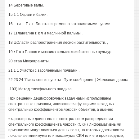
14 Береговые валы.
15 1 1 Овраги и балки.
16 _ ти: _ Г-л г- Болота с временно затопляемыми лугами .
17 11лангапнн г; к л и масличной пальмы .
18 ЦОласти распространения лесной растительности. ,
19 • I" в о Пашня и мозаика сельскохозяйственных культур.
20 етаа Мпкрограниты.
21 1 1 Участки с засоленными почвами .
22 23 24 11асслснные пункты . Пути сообщения. | Железная дорога .
-103) Метод смекфального гшадиза
При решении дешмфровочных задач нами использованы
спектральные признаки, яппяюшнеся функциями исходных
спектральных коэффициентов яркости объектов, а именно
• характерные длины волн в спектральном распределении
спектрального коэффициента яркости (СКЯ) Информативными
признаками могут являться длины волн, на которых достигаются
локальные минимумы или максимумы СКЯ или его производные,