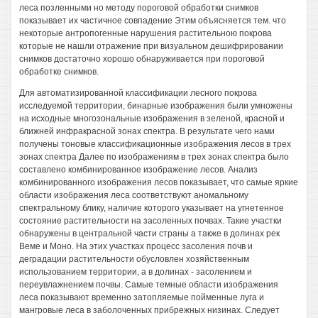
леса позленными но методу пороговой обработки снимков
показывает их частичное совпадение Этим объясняется тем. что
некоторые антропогенные нарушения растительною покрова
которые не нашли отражение при визуальном дешифрировании
снимков достаточно хорошо обнаруживается при пороговой
обработке снимков.
Для автоматизированной классификации лесного покрова
исследуемой территории, бинарные изображения были умножены
на исходные многозональные изображения в зеленой, красной и
ближней инфракрасной зонах спектра. В результате чего нами
получены тоновые классификационные изображения лесов в трех
зонах спектра Далее по изображениям в трех зонах спектра было
составлено комбинированное изображение лесов. Анализ
комбинированного изображения лесов показывает, что самые яркие
области изображения леса соответствуют аномальному
спектральному блику, наличие которого указывает на угнетенное
состояние растительности на засоленных почвах. Такие участки
обнаружены в центральной части страны а также в долинах рек
Веме и Моно. На этих участках процесс засоления почв и
деградации растительности обусловлен хозяйственным
использованием территории, а в долинах - засолением и
переувлажнением почвы. Самые темные области изображения
леса показывают временно затопляемые пойменные луга и
мангровые леса в заболоченных прибрежных низинах. Следует