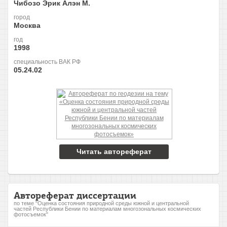
Чибозо Эрик Алэн М.
город
Москва
год
1998
специальность ВАК РФ
05.24.02
Читать автореферат
Автореферат диссертации
по теме "Оценка состояния природной среды южной и центральной
частей Республики Бении по материалам многозональных космических
фотосъемок"