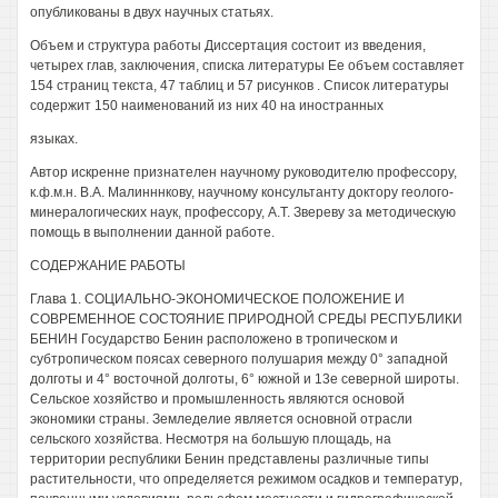
опубликованы в двух научных статьях.
Объем и структура работы Диссертация состоит из введения,
четырех глав, заключения, списка литературы Ее объем составляет
154 страниц текста, 47 таблиц и 57 рисунков . Список литературы
содержит 150 наименований из них 40 на иностранных
языках.
Автор искренне признателен научному руководителю профессору,
к.ф.м.н. В.А. Малинннкову, научному консультанту доктору геолого-
минералогических наук, профессору, А.Т. Звереву за методическую
помощь в выполнении данной работе.
СОДЕРЖАНИЕ РАБОТЫ
Глава 1. СОЦИАЛЬНО-ЭКОНОМИЧЕСКОЕ ПОЛОЖЕНИЕ И
СОВРЕМЕННОЕ СОСТОЯНИЕ ПРИРОДНОЙ СРЕДЫ РЕСПУБЛИКИ
БЕНИН Государство Бенин расположено в тропическом и
субтропическом поясах северного полушария между 0° западной
долготы и 4° восточной долготы, 6° южной и 13е северной широты.
Сельское хозяйство и промышленность являются основой
экономики страны. Земледелие является основной отрасли
сельского хозяйства. Несмотря на большую площадь, на
территории республики Бенин представлены различные типы
растительности, что определяется режимом осадков и температур,