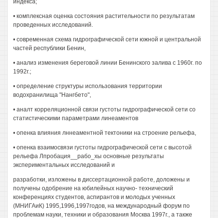
индекса;
• комплексная оценка состояния растительности по результатам
проведенных исследований.
• современная схема гидрографической сети южной и центральной
частей республики Бенин,
• анализ изменения береговой линии Бенинского залива с 1960г. по
1992г.;
• определение структуры использования территории
водохранилища "Нангбето",
• аналт корреляционной связи густоты гидрографической сети со
статистическими параметрами линеаментов
• опенка влияния лннеаментной тектоники на строение рельефа,
• опенка взаимосвязи густоты гидрографической сети с высотой
рельефа Лпробация__рабо_хы основные результаты
экспериментальных исследований и
разработки, изложены в диссертационной работе, доложены и
получены одобрение на юбилейных научно- технический
конференциях студентов, аспирантов и молодых ученных
(МНИГАиК) 1995,1996,1997годов, на международный форум по
проблемам науки, техники и образования Москва 1997г., а также