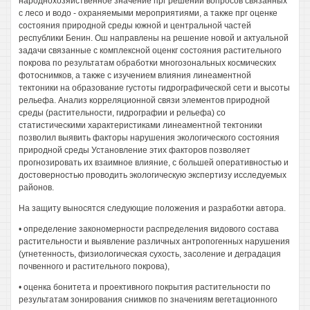
народнохозяйственное значение прг решении вопросов связанных
с лесо и водо - охраняемыми мероприятиями, а также прг оценке
состояния природной среды южной и центральной частей
республики Бенин. Ош направлены на решение новой и актуальной
задачи связанные с комплексной оценкг состояния растительного
покрова по результатам обработки многозональных космических
фотоснимков, а также с изучением влияния линеаментной
тектоники на образование густоты гидрографической сети и высоты
рельефа. Анализ корреляционной связи элементов природной
среды (растительности, гидрографии и рельефа) со
статистическими характеристиками линеаментной тектоники
позволил выявить факторы нарушения экологического состояния
природной среды Установление этих факторов позволяет
прогнозировать их взаимное влияние, с большей оперативностью и
достоверностью проводить экологическую экспертизу исследуемых
районов.
На защиту выносятся следующие положения и разработки автора.
• определение закономерности распределения видового состава
растительности и выявление различных антропогенных нарушения
(угнетенность, физиологическая сухость, засоление и деградация
почвенного и растительного покрова),
• оценка бонитета и проективного покрытия растительности по
результатам зонирования снимков по значениям вегетационного