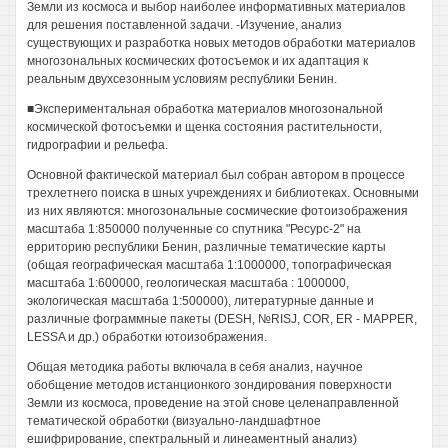
Земли из космоса и выбор наиболее информативных материалов
для решения поставленной задачи. -Изучение, анализ
существующих и разработка новых методов обработки материалов
многозональных космических фотосъемок и их адаптация к
реальным двухсезонным условиям республики Бенин.
■Экспериментальная обработка материалов многозональной
космической фотосъемки и щенка состояния растительности,
гидрографии и рельефа.
Основной фактической материал был собран автором в процессе
трехлетнего поиска в шных учреждениях и библиотеках. Основными
из них являются: многозональные сосмические фотоизображения
масштаба 1:850000 полученные со спутника "Ресурс-2" на
ерриторию республики Бенин, различные тематические карты
(общая географическая масштаба 1:1000000, топографическая
масштаба 1:600000, геологическая масштаба : 1000000,
экологическая масштаба 1:500000), литературные данные и
различные фограммные пакеты (DESH, №RISJ, COR, ER - MAPPER,
LESSA и др.) обработки ютоизображения.
Общая методика работы включала в себя анализ, научное
обобщение методов истанционкого зондирования поверхности
Земли из космоса, проведение на этой снове целенаправленной
тематической обработки (визуально-ландшафтное
ешифрирование, спектральный и линеаментный анализ)