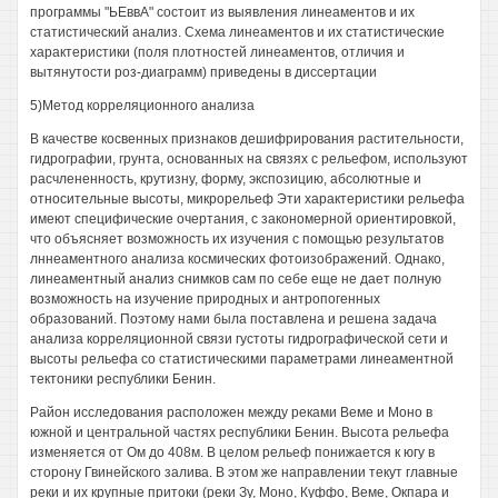
программы "ЬЕввА" состоит из выявления линеаментов и их
статистический анализ. Схема линеаментов и их статистические
характеристики (поля плотностей линеаментов, отличия и
вытянутости роз-диаграмм) приведены в диссертации
5)Метод корреляционного анализа
В качестве косвенных признаков дешифрирования растительности,
гидрографии, грунта, основанных на связях с рельефом, используют
расчлененность, крутизну, форму, экспозицию, абсолютные и
относительные высоты, микрорельеф Эти характеристики рельефа
имеют специфические очертания, с закономерной ориентировкой,
что объясняет возможность их изучения с помощью результатов
лннеаментного анализа космических фотоизображений. Однако,
линеаментный анализ снимков сам по себе еще не дает полную
возможность на изучение природных и антропогенных
образований. Поэтому нами была поставлена и решена задача
анализа корреляционной связи густоты гидрографической сети и
высоты рельефа со статистическими параметрами линеаментной
тектоники республики Бенин.
Район исследования расположен между реками Веме и Моно в
южной и центральной частях республики Бенин. Высота рельефа
изменяется от Ом до 408м. В целом рельеф понижается к югу в
сторону Гвинейского залива. В этом же направлении текут главные
реки и их крупные притоки (реки Зу, Моно, Куффо, Веме, Окпара и