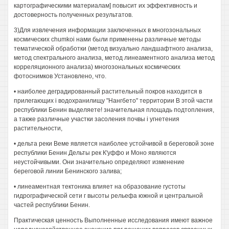
картографическими материалам] повысит их эффективность и
достоверность полученных результатов.
3)Для извлечения информации заключенных в многозональных
космических chumkoi нами были применены различные методы
тематической обработки (метод визуально ландшафтного анализа,
метод спектрального анализа, метод линеаментного анализа метод
корреляционного анализа) многозональных космических
фотоснимков Установлено, что.
• наиболее деградированный растительный покров находится в
прилегающих i водохранилищу "Нангбето" территории В этой части
республики Бенин выделяете! значительная площадь подтопления,
а также различные участки засоления почвы i угнетения
растительности,
• дельта реки Веме является наиболее устойчивой в береговой зоне
республики Бенин Дельты рек К'уффо и Моно являются
неустойчивыми. Они значительно определяют изменение
береговой линии Бенинского залива;
• линеаментная тектоника влияет на образование густоты
гидрографической сети г высоты рельефа южной и центральной
частей республики Бенин.
Практическая ценность Выполненные исследования имеют важное