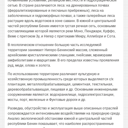
почвенными условиями, рельефом местности и гидрографической
сетью. В стране различаются леса: на дренированных почвах
(ферралитизированные и песчаных прибрежных); леса на
заболоченных и гидроморфных почвах, а также галерейные леса
растущие вдоль водотоков в зоне саванн. В южной и центральной
частей республики Бенин имеется густая речная сеть, основными
составляющими которой являются реки Моно, Пенджари, Куффо,
Веме с притоком Зу, и Нигер с притоками Мекру, Аллибори и Сота.
В геологическом отношении большую часть исследуемой
территории занимает Нигеро-Бенинский массив, сложенный
архейскими кристаллическими сланцами, гнейсами, мраморами
амфиболитами и кварцитами. В его пределах известны проявления
руд, меди, олова н золота.
По использованию территории различают культурную и
хозяйственную промышленность среди которых выделяются с/х
плантации, металлообрабатывающая, цементная, текстильная,
деревообрабатывающая, пищевая и др. Основными инженерными
сооружениями являются: водохранилище, гидроэлектростанции,
мосты, порт, железные и Фунтовые дороги и др.
Разведка, обустройство и эксплуатация выше описанных отраслей
сопровождается интенсивными воздействиями на природную среду.
Анализ экологической обстановки южной и центральной частей
республики Бенин показывает, что наиболее распространенные