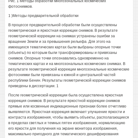
Рис. 1 Методы обработки многозональных космических
фотоснимков.
1 )Методы предварительной обработки
В процессе предварительной обработки были осуществлены
геометрическая и яркостная коррекции снимков. В результате
геометрической коррекции на снимках устранены ошибки за
вращение Земли и за превышения рельефа. Для этого на
имеющихся тематических картах были выбраны опорные точки
(объекты) по которым были трансформированы и привязаны
снимков. Опорные точки опознавались одновременно на
тематических картах и на многозональных космических снимках. В
результате геометрической коррекции многозональные космические
фотоснимки были привязаны к южной и центральной частей
республики Бенин. Результаты геометрической коррекции снимков
приведены в диссертации. 1
После геометрической коррекции была осуществлена яркостная
коррекция снимков. В результате яркостной коррекции снимков
прямые или косвенные индикационные признаки более отчетливо
выявляются. Яркостная коррекция включает улучшение яркости и
контраста изображения, чтобы выявить объекты, располагающиеся
в пределах светлых и темных пятен изображения, нормализацию
его яркости для получения на экране монитора изображения,
максимально пригодного для тематического дешифрирования