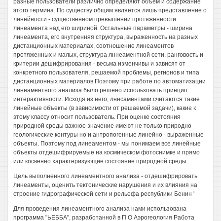
разные пользователи различно определяют объем и содержание
этого термина. По существу общим является лишь представление о
линейности - существенном превышении протяженности
линеамента над его шириной. Остальные параметры - ширина
линеамента, его внутренняя структура, выраженность на разных
дистанционных материалах, соотношение линеаментов
протяженных и малых, структура лннеаментной сети, ранговость и
критерии дешифрирования - весьма изменчивы и зависят от
конкретного пользователя, решаемой проблемы, регионов и типа
дистанционных материалов Поэтому при работе по автоматизации
линеаментного анализа было решено использовать принцип
интерактивности. Исходя из него, лннсаментами считаются такие
линейные объекты (в зависимости от решаемой задачи), какие к
этому классу относит пользователь. При оценке состояния
природной среды важное значение имеют не только природно -
геологические контуры но и антропогенные линейно - выраженные
объекты. Поэтому под линеаментом - мы понимаем все линейные
объекты отдешифрируемые на космическом фотоснимке и прямо
или косвенно характеризующие состояние природной среды.
Цель выполненного линеаментного анализа - отдешифрировать
линеаменты, оценить тектонические нарушения и их влияния на
строение гидрографической сети и рельефа республики Бенин '
Для проведения линеаментного анализа нами использована
программа "ЬЕББА", разработанной в П О Аэрогеология Работа