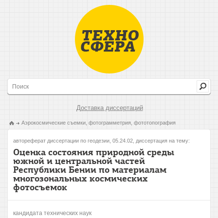
Доставка диссертаций
Аэрокосмические съемки, фотограмметрия, фототопография
автореферат диссертации по геодезии, 05.24.02, диссертация на тему:
Оценка состояния природной среды
южной и центральной частей
Республики Бении по материалам
многозональных космических
фотосъемок
кандидата технических наук