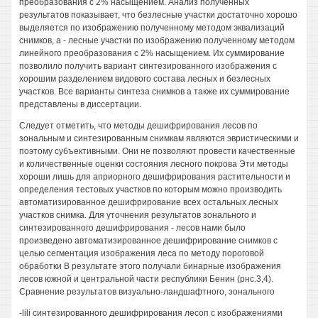
преобразования с 2% насыщением. Анализ полученных
результатов показывает, что безлесные участки достаточно хорошо
выделяется по изображению полученному методом эквализаций
снимков, а - лесные участки по изображению полученному методом
линейного преобразования с 2% насыщением. Их суммирование
позволило получить вариант синтезированного изображения с
хорошим разделением видового состава лесных и безлесных
участков. Все варианты синтеза снимков а также их суммирование
представлены в диссертации.
Следует отметить, что методы дешифрирования лесов по
зональным и синтезированным снимкам являются эвристическими и
поэтому субъективными. Они не позволяют провести качественные
и количественные оценки состояния лесного покрова Эти методы
хороши лишь для априорного дешифрирования растительности и
определения тестовых участков по которым можно производить
автоматизированное дешифрирование всех остальных лесных
участков снимка. Для уточнения результатов зонального и
синтезированного дешифрирования - лесов нами было
произведено автоматизированное дешифрирование снимков с
целью сегментация изображения леса по методу пороговой
обработки В результате этого получали бинарные изображения
лесов южной и центральной части республики Бенин (рнс.3,4).
Сравнение результатов визуально-ландшафтного, зонального
-lili синтезированного дешифрирования лесоп с изображениями