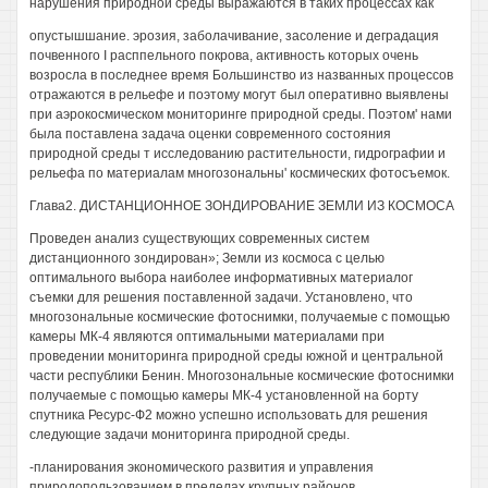
нарушения природной среды выражаются в таких процессах как
опустышшание. эрозия, заболачивание, засоление и деградация
почвенного I расппельного покрова, активность которых очень
возросла в последнее время Большинство из названных процессов
отражаются в рельефе и поэтому могут был оперативно выявлены
при аэрокосмическом мониторинге природной среды. Поэтом' нами
была поставлена задача оценки современного состояния
природной среды т исследованию растительности, гидрографии и
рельефа по материалам многозональны' космических фотосъемок.
Глава2. ДИСТАНЦИОННОЕ ЗОНДИРОВАНИЕ ЗЕМЛИ ИЗ КОСМОСА
Проведен анализ существующих современных систем
дистанционного зондирован»; Земли из космоса с целью
оптимального выбора наиболее информативных материалог
съемки для решения поставленной задачи. Установлено, что
многозональные космические фотоснимки, получаемые с помощью
камеры МК-4 являются оптимальными материалами при
проведении мониторинга природной среды южной и центральной
части республики Бенин. Многозональные космические фотоснимки
получаемые с помощью камеры МК-4 установленной на борту
спутника Ресурс-Ф2 можно успешно использовать для решения
следующие задачи мониторинга природной среды.
-планирования экономического развития и управления
природопользованием в пределах крупных районов,