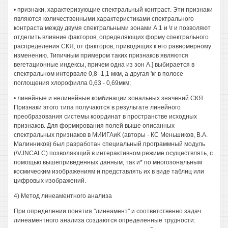
• признаки, характеризующие спектральный контраст. Эти признаки
являются количественными характеристиками спектрального
контраста между двумя спектральными зонами А.1 и \г и позволяют
отделить влияние факторов, определяющих форму спектрального
распределения СКЯ, от факторов, приводящих к его равномерному
изменению. Типичным примером таких признаков являются
вегетационные индексы, причем одна из зон А.] выбирается в
спектральном интервале 0,8 -1,1 мкм, а другая 'кг в полосе
поглощения хлорофилла 0,63 - 0,69мкм;
• линейные и нелинейные комбинации зональных значений СКЯ.
Признаки этого типа получаются в результате линейного
преобразования системы координат в пространстве исходных
признаков. Для формирования полей выше описанных
спектральных признаков в МИИГАиК (авторы - КС Меньшиков, В.А.
Малинников) был разработан специальный программный модуль
(\VJNCALC) позволяющий в интерактивном режиме осуществлять, с
помощью вышеприведенных данным, так и* по многозональным
космическим изображениям и представлять их в виде таблиц или
цифровых изображений.
4) Метод линеаментного анализа
При определении понятия "линеамент" и соответственно задач
линеаментного анализа создаются определенные трудности: