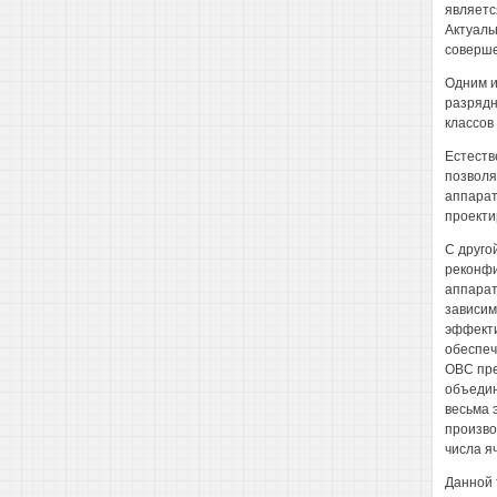
являетс
Актуаль
соверше
Одним и
разрядн
классов 
Естеств
позволя
аппарат
проекти
С друго
реконфи
аппарат
зависим
эффекти
обеспеч
ОВС пре
объедин
весьма 
произво
числа я
Данной 