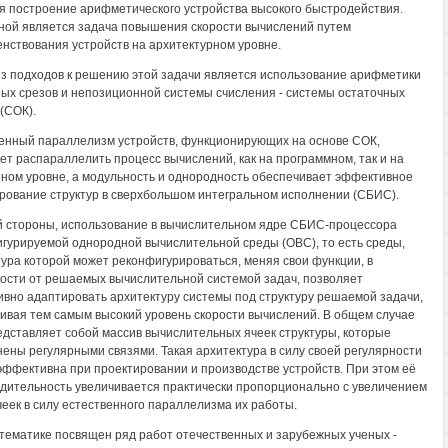
я построение арифметического устройства высокого быстродействия.
ной является задача повышения скорости вычислений путем
нствования устройств на архитектурном уровне.
з подходов к решению этой задачи является использование арифметики
ых срезов и непозиционной системы счисления - системы остаточных
(СОК).
енный параллелизм устройств, функционирующих на основе СОК,
ет распараллелить процесс вычислений, как на программном, так и на
ном уровне, а модульность и однородность обеспечивает эффективное
рование структур в сверхбольшом интегральном исполнении (СБИС).
й стороны, использование в вычислительном ядре СБИС-процессора
гурируемой однородной вычислительной среды (ОВС), то есть среды,
ура которой может реконфигурироваться, меняя свои функции, в
ости от решаемых вычислительной системой задач, позволяет
вно адаптировать архитектуру системы под структуру решаемой задачи,
ивая тем самым высокий уровень скорости вычислений. В общем случае
дставляет собой массив вычислительных ячеек структуры, которые
ены регулярными связями. Такая архитектура в силу своей регулярности
эффективна при проектировании и производстве устройств. При этом её
дительность увеличивается практически пропорционально с увеличением
чеек в силу естественного параллелизма их работы.
тематике посвящен ряд работ отечественных и зарубежных ученых -