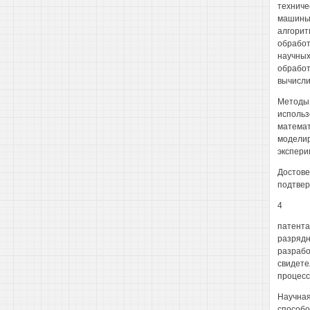
техниче
машины,
алгорит
обработ
научных
обработ
вычисли
Методы 
использ
математ
моделир
экспери
Достове
подтвер
4
патента
разрядн
разрабо
свидете
процесс
Научная
способо