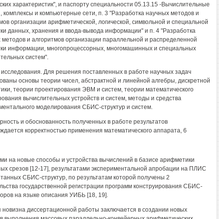
ских характеристик", и паспорту специальности 05.13.15 -Вычислительные
 комплексы и компьютерные сети, п. 3 "Разработка научных методов и
мов организации арифметической, логической, символьной и специальной
ки данных, хранения и ввода-вывода информации" и п. 4 "Разработка
 методов и алгоритмов организации параллельной и распределенной
ки информации, многопроцессорных, многомашинных и специальных
тельных систем".
исследования. Для решения поставленных в работе научных задач
ованы основы теории чисел, абстрактной и линейной алгебры, дискретной
ики, теории проектирования ЭВМ и систем, теории математического
ования вычислительных устройств и систем, методы и средства
ментального моделирования СБИС-структур и систем.
рность и обоснованность полученных в работе результатов
ждается корректностью применения математического аппарата, 6
ми на новые способы и устройства вычислений в базисе арифметики
ых срезов [12-17], результатами экспериментальной апробации на ПЛИС
танных СБИС-структур, по результатам которой получены 2
льства государственной регистрации программ конструирования СБИС-
оров на языке описания УИБЬ [18, 19].
 новизна диссертационной работы заключается в создании новых
в выполнения массовых параллельно-конвейерных арифметических