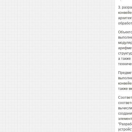
3. разр
конвейе
архитек
обработ
Объекто
выполне
модуляр
арифмет
структу
а также
техниче
Предмет
выполне
конвейе
также м
Соответ
соответ
вычисли
создани
элемент
"Разраб
устройс