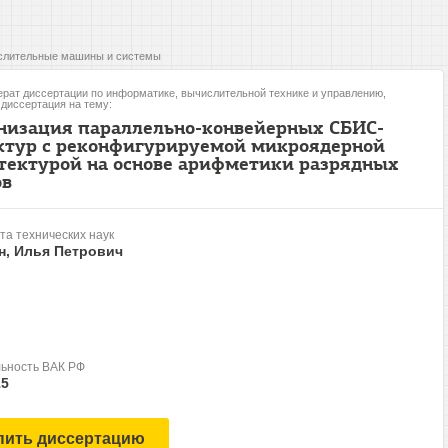
слительные машины и системы
рат диссертации по информатике, вычислительной технике и управлению,
, диссертация на тему:
низация параллельно-конвейерных СБИС-
ктур с реконфигурируемой микроядерной
тектурой на основе арифметики разрядных
ов
та технических наук
н, Илья Петрович
ьность ВАК РФ
15
пить диссертацию