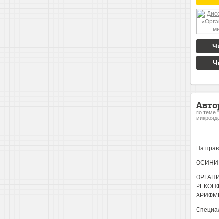
Ч
Ч
Авто
по теме 
микрояде
На прав
ОСИНИН
ОРГАНИ
РЕКОН
АРИФМ
Специал