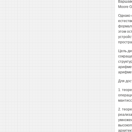
Варшавск
Moore G.
Однако 
естеств
формаль
этом ос
устройс
простра
Цель ди
сокраще
структу
арифмет
арифмет
Для дос
1. теор
операци
мантисс
2. теор
реализа
умножен
высокоп
архитек