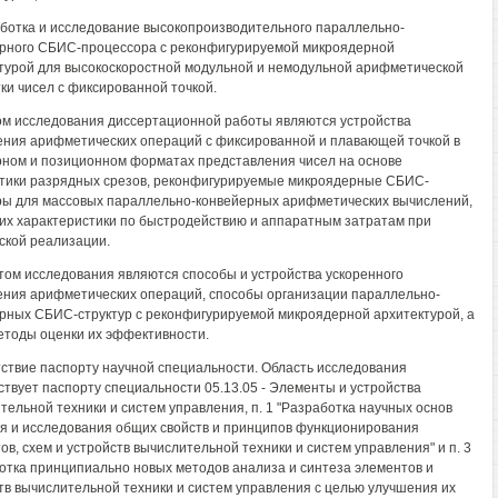
аботка и исследование высокопроизводительного параллельно-
рного СБИС-процессора с реконфигурируемой микроядерной
турой для высокоскоростной модульной и немодульной арифметической
ки чисел с фиксированной точкой.
м исследования диссертационной работы являются устройства
ния арифметических операций с фиксированной и плавающей точкой в
ном и позиционном форматах представления чисел на основе
ики разрядных срезов, реконфигурируемые микроядерные СБИС-
ры для массовых параллельно-конвейерных арифметических вычислений,
 их характеристики по быстродействию и аппаратным затратам при
ской реализации.
ом исследования являются способы и устройства ускоренного
ния арифметических операций, способы организации параллельно-
рных СБИС-структур с реконфигурируемой микроядерной архитектурой, а
етоды оценки их эффективности.
ствие паспорту научной специальности. Область исследования
ствует паспорту специальности 05.13.05 - Элементы и устройства
тельной техники и систем управления, п. 1 "Разработка научных основ
я и исследования общих свойств и принципов функционирования
ов, схем и устройств вычислительной техники и систем управления" и п. 3
отка принципиально новых методов анализа и синтеза элементов и
тв вычислительной техники и систем управления с целью улучшения их