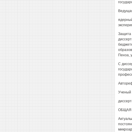
государ
Ведущая
ядерный
экспери
Защита с
диссерт
бюджетн
образов
Пенза, у
С диссе
государ
професс
Автореф
Ученый 
диссерт
ОБЩАЯ 
Актуаль
постоян
микроар