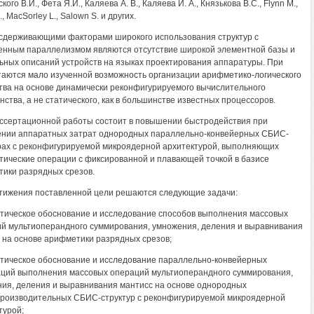
ого В.И., Фета Я.И., Каляева А. В., Каляева И. А., Князькова B.C., Flynn М.,
, MacSorley L., Salown S. и других.
сдерживающими факторами широкого использования структур с
енным параллелизмом являются отсутствие широкой элементной базы и
ных описаний устройств на языках проектирования аппаратуры. При
таются мало изученной возможность организации арифметико-логического
тва на основе динамически реконфигурируемого вычислительного
нства, а не статического, как в большинстве известных процессоров.
ссертационной работы состоит в повышении быстродействия при
нии аппаратных затрат однородных параллельно-конвейерных СБИС-
рах с реконфигурируемой микроядерной архитектурой, выполняющих
ические операции с фиксированной и плавающей точкой в базисе
ики разрядных срезов.
тижения поставленной цели решаются следующие задачи:
етическое обоснование и исследование способов выполнения массовых
й мультиоперандного суммирования, умножения, деления и выравнивания
 на основе арифметики разрядных срезов;
етическое обоснование и исследование параллельно-конвейерных
ций выполнения массовых операций мультиоперандного суммирования,
ия, деления и выравнивания мантисс на основе однородных
роизводительных СБИС-структур с реконфигурируемой микроядерной
турой;