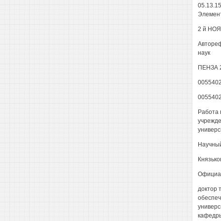
05.13.1
Элемент
2 й НОЯ
Автореф
наук
ПЕНЗА 
005540
005540
Работа 
учрежде
универс
Научный
Князько
Официал
доктор 
обеспеч
универс
кафедр