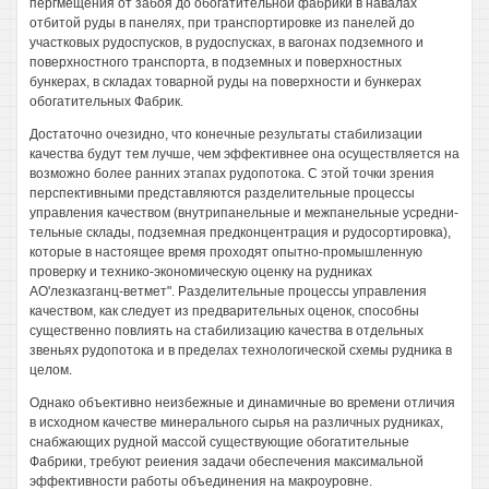
пергмещения от забоя до обогатительной фабрики в навалах
отбитой руды в панелях, при транспортировке из панелей до
участковых рудоспусков, в рудоспусках, в вагонах подземного и
поверхностного транспорта, в подземных и поверхностных
бункерах, в складах товарной руды на поверхности и бункерах
обогатительных Фабрик.
Достаточно очезидно, что конечные результаты стабилизации
качества будут тем лучше, чем эффективнее она осуществляется на
возможно более ранних этапах рудопотока. С этой точки зрения
перспективными представляются разделительные процессы
управления качеством (внутрипанельные и межпанельные усредни-
тельные склады, подземная предконцентрация и рудосортировка),
которые в настоящее время проходят опытно-промышленную
проверку и технико-экономическую оценку на рудниках
АО'лезказганц-ветмет". Разделительные процессы управления
качеством, как следует из предварительных оценок, способны
существенно повлиять на стабилизацию качества в отдельных
звеньях рудопотока и в пределах технологической схемы рудника в
целом.
Однако объективно неизбежные и динамичные во времени отличия
в исходном качестве минерального сырья на различных рудниках,
снабжающих рудной массой существующие обогатительные
Фабрики, требуют реиения задачи обеспечения максимальной
эффективности работы объединения на макроуровне.