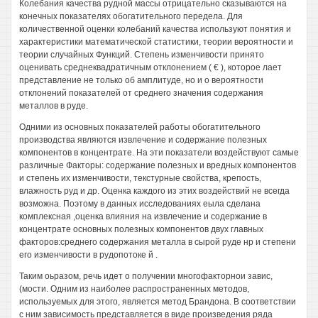
Колебания качества рудной массы отрицательно сказываются на
конечных показателях обогатительного передела. Для
количественной оценки колебаний качества используют понятия и
характеристики математической статистики, теории вероятности и
теории случайных Функций. Степень изменчивости принято
оценивать среднеквадратичным отклонением ( € ), которое лает
представление не только об амплитуде, но и о вероятности
отклонений показателей от среднего значения содержания
металлов в руде.
Одними из основных показателей работы обогатительного
производства являются извлечение и содержание полезных
компонентов в концентрате. На эти показатели воздействуют самые
различные Факторы: содержание полезных и вредных компонентов
и степень их изменчивости, текстурные свойства, крепость,
влажность руд и др. Оценка каждого из этих воздействий не всегда
возможна. Поэтому в данных исследованиях еыла сделана
комплексная ,оценка влияния на извлечение и содержание в
концентрате основных полезных компонентов двух главных
факторов:среднего содержания металла в сырой руде нр и степени
его изменчивости в рудопотоке й .
Таким оьразом, речь идет о получении многофакторнои завис,
(мости. Одним из наиболее распространенных методов,
используемых для этого, является метод Брандона. В соответствии
с ним зависимость представляется в виде произведения ряда