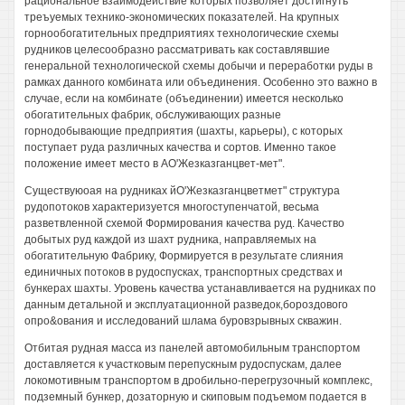
рациональное взаимодействие которых позволяет достигнуть
треъуемых технико-экономических показателей. На крупных
горнообогатительных предприятиях технологические схемы
рудников целесообразно рассматривать как составлявшие
генеральной технологической схемы добычи и переработки руды в
рамках данного комбината или объединения. Особенно это важно в
случае, если на комбинате (объединении) имеется несколько
обогатительных фабрик, обслуживающих разные
горнодобывающие предприятия (шахты, карьеры), с которых
поступает руда различных качества и сортов. Именно такое
положение имеет место в АО'Жезказганцвет-мет".
Существуюоая на рудниках йО'Жезказганцветмет" структура
рудопотоков характеризуется многоступенчатой, весьма
разветвленной схемой Формирования качества руд. Качество
добытых руд каждой из шахт рудника, направляемых на
обогатительную Фабрику, Формируется в результате слияния
единичных потоков в рудоспусках, транспортных средствах и
бункерах шахты. Уровень качества устанавливается на рудниках по
данным детальной и эксплуатационной разведок,бороздового
опро&ования и исследований шлама буровзрывных скважин.
Отбитая рудная масса из панелей автомобильным транспортом
доставляется к участковым перепускным рудоспускам, далее
локомотивным транспортом в дробильно-перегрузочный комплекс,
подземный бункер, дозаторную и скиповым подъемом подается в