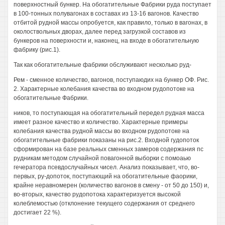
поверхностный бункер. На обогатительные Фабрики руда поступает
в 100-тонных полувагонах в составах из 13-16 вагонов. Качество
отбитой рудной массы опробуется, как правило, только в вагонах, в
околоствольных дворах, далее перед загрузкой составов из
бункеров на поверхности и, наконец, на входе в обогатительную
фабрику (рис.1).
Так как обогатительные фабрики обслуживают несколько руд-
Рем - сменное количество, вагонов, поступаюдих на бункер ОФ. Рис.
2. Характерные колебания качества во входном рудопотоке на
обогатительные Фабрики.
ников, то поступающая на обогатительный передел рудная масса
имеет разное качество и количество. Характерные примеры
колебания качества рудной массы во входном рудопотоке на
обогатительные фабрики показаны на рис.2. Входной гудопоток
сформирован на базе реальных сменных замеров содержания пс
рудникам методом случайной повагонной выборки с помоаью
гечератора псевдослучайных чисел. Анализ показывает, что, во-
первых, ру-допоток, поступающий на обогатительные фаорики,
крайне неравномерен (количество вагонов в смену - от 50 до 150) и,
во-вторых, качество рудопотока характеризуется высокой
колеблемостью (отклонение текущего содержания от среднего
достигает 22 %).