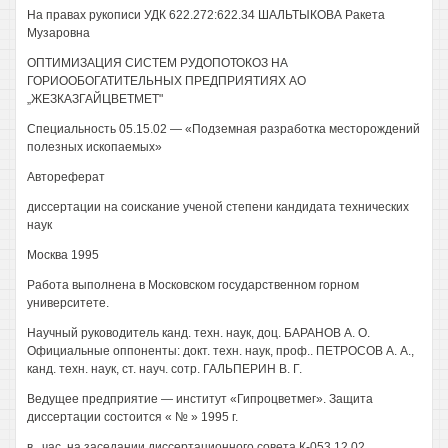
На правах рукописи УДК 622.272:622.34 ШАЛЬТЫКОВА Ракета
Музаровна
ОПТИМИЗАЦИЯ СИСТЕМ РУДОПОТОКОЗ НА
ГОРИООБОГАТИТЕЛЬНЫХ ПРЕДПРИЯТИЯХ АО
„ЖЕЗКАЗГАЙЦВЕТМЕТ"
Специальность 05.15.02 — «Подземная разработка месторождений
полезных ископаемых»
Автореферат
диссертации на соискание ученой степени кандидата технических
наук
Москва 1995
Работа выполнена в Московском государственном горном
университете.
Научный руководитель канд. техн. наук, доц. БАРАНОВ А. О.
Официальные оппоненты: докт. техн. наук, проф.. ПЕТРОСОВ А. А.,
канд. техн. наук, ст. науч. сотр. ГАЛЬПЕРИН В. Г.
Ведущее предприятие — институт «Гипроцветмег». Защита
диссертации состоится « № » 1995 г.
в . час. на заседании диссертационного совета К-053.12.02