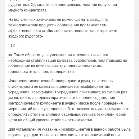
рудопотоке. Однако это влияние меньше, чем при получении
медного концентрата.
Нз полученных зависимостей можно сделать вывод, что
технологические процессы обогащения протекают тем
эффективнее, чем стабильнее качественные характеристики
входного рудопото-
- 12 -
ка. Таким образом, для уменьшения колеоанин качества
необходима стабилизация качества рудопотоков, поступающих на
обогащение во всех звеньях технологическом схемы
горнооеогатитель-ного предприятия.'
Изменение качественной однородности руды, т.е. степень
стабильности ее качества, оценивается коэффициентом
усреднения. Коэффициент усреднения показывает, во сколько раз
умень-оилось среднеквадратичное отклонение содержания
контролируемого компонента в рудной массе после проведения
мероприятий по ее усреднению. Этот показатель дает возможность
определять степень влияния отдельных звеньев технологической
цепи на общий уровень стабильности качестьа.
Для установления указанных коэффициентов в данной работе была
изучена усреднительная возможность в технологической цепи