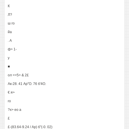
К
Л?
ш го
йа
. А
ф> 1-
у
■
ол <<5> & 2£
Ак-28. 41 Ар"О. 76 б'4О.
€ я>
го
?х> ео а
£
£-(83.64-9.24 / Ар) б"(-0. 02)