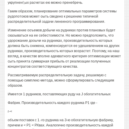
укрупнен!,ых расчетах ею можно пренебречь.
Гаким образом, планирование оптимальных параметров системы
рудопотоков может оыть сведено к решению типичной
распределительной задачи линеиного программирования.
Изменение ооъемов добычи на рудниках против плановых будет
сказываться на ее себестоимости. Но можно предположить, что
удорожание дооычи на рудниках, производительность которых
должна быть снижена, компенсируется ее удешевлением на других
рудниках, производительность которых возрастет. Поэтому, на наш
взгляд, в качестве вполне адекватного критерия оптимизации может
сыть принята суммарная прибыль от реализации полученных
концентратов соответствующего качества.
Рассматриваемую распределительную задачу, решаемую с
помощью симплекс-метода, можно сформулировать следующим
образом.
Имеется 1 рудников, поставляющих руду на J обогатительных
Фабрик. Производительность каждого рудника Р1 где -
г-<
объем поставок с 1.-го рудника на З-ю обогатительную фабрику,
причем и < Р1 < РХвах. Аналогично производительность каждой