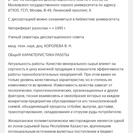
Московского государственного горного университета по адресу:
И7935, ГСП, Москва, В-49, Ленинский проспект, 6.
С диссертацией можно ознакомиться в библиотеке университета.
Автореферат разослан « » 1995 г.
Ученый секретарь диссертационного совета
канд. техн. наук, доц. КОРОЛЕВА В. Н.
ОБщнЯ ХАРАКТЕРИСТИКА РА50ТЫ
Актуальность работы. Качество минерального сырья влияет на
сортность и цену конечной продукции и показатели эффективности
работы горнообогатительных предприятий. При этом важен не
только уровень качественных характеристик, но и степень их
изменчивости во времени. Изменчивость качества зависит от
геологических, горнотехнологических, организационных и других
факторов, тесная взаимосвязь и своеобразие которых на каждом
конкретном предприятии обуславливается его технологической
схемой, объединяющей процессы отбойки, выпуска, доставки,
транспортирования, складирования и отгрузки руды потребителю.
Жезказганское полиметаллическое месторождение является одной
из основ сырьевой базы Республики Казахстан, крупнеишим
потенциальным источником валютных поступлении в бюджет