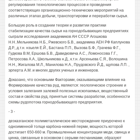
регулирования технологических процессов и проведения
соответствующих организационно-технических мероприятий на
различных этапах добычи, транспортировки и переработки сырья.
Большую роль в создании теории и развитии практики
стабилизации качества сырья на горнодобывающих предприятиях
сыграли исследования академиков АН СССР Агошкова
H.H..Мельникова Н.Б., Ржевского Б.В., академика АЕН РФ Каплунова
Д.Р., д.т.н. нзьеля Е.Й., Бастана П.П., Вызова Б.Ф., Грачева Ф.Г.,
Гудкова В.М, Ершова Б.В., Давидковича A.C., Ломоносова Г.Г.,
Петросова A.A., Школьникова н.Д., к.т.н. Арсеньева С.Я., Волошина
H.H., Жигалова М.Л., Манилова H.A., Прудовского Й.Д., щупова Л.П. ,
эрперта A.M. и многих других ученых и инженеров.
Доказано, что основными Факторами, оказывающими влияние на
Формирование качества руд, являются: геологическое строение и
условия залегания залежей полезных ископаемых, вещественный
состав и свойства руд, принятые системы разработки, особенности
схемы рудопотока горнодобывающего предприятия.
- 3 -
дезказганское полиметаллическое месторождение приурочено к
одноименной толще карбона-нижней перми, мощность которой
достигает 650-660 м. Промышленные концентрации меди, свинца и
цинка, связанные в основном с серыми песчаниками, образуют