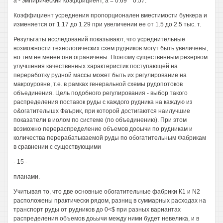
а - эмпирический коэффициент, а = 0.69 ^ 0.57.
Коэффициент усреднения пропорционален вместимости бункера и
изменяется от 1.17 до 1.29 при увеличении ее от 1.5 до 2.5 тыс. т.
Результаты исследований показывают, что усреднительные
возможности технологических схем рудников могут быть увеличены,
но тем не менее они ограничены. Поэтому существенным резервом
улучшения качественных характеристик поступающей на
переработку рудной массы может быть их регулирование на
макроуровне, т.е. в рамках генеральной схемы рудопотоков
объединения. Цель подобного регулирования - выбор такого
распределения поставок руды с каждого рудника на каждую из
о&огатителышх Фаърик, при которой достигаются наилучшие
показатели в иолом по системе (по объединению). При этом
возможно перераспределение объемов дооычи по рудникам и
количества перерабатываемой руды по обогатительным Фабрикам
в сравнении с существующими
- 15 -
планами.
Учитывая то, что две основные обогатительные фабрики К1 и N2
расположены практически рядом, разниц в суммарных расходах на
транспорт руды от рудников до 0<$ при разных вариантах
распределения объемов доьычи между ними будет невелика, и в