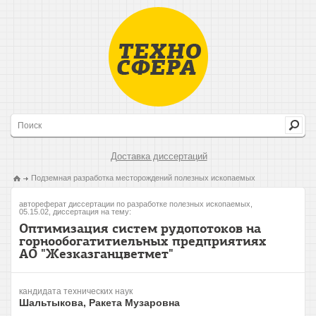
Доставка диссертаций
Подземная разработка месторождений полезных ископаемых
автореферат диссертации по разработке полезных ископаемых,
05.15.02, диссертация на тему:
Оптимизация систем рудопотоков на
горнообогатитиельных предприятиях
АО "Жезказганцветмет"
кандидата технических наук
Шальтыкова, Ракета Музаровна