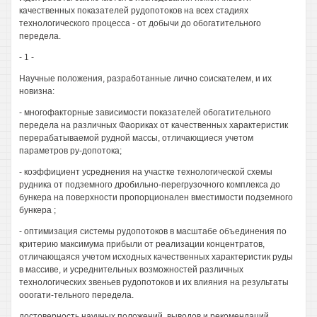
качественных показателей рудопотоков на всех стадиях
технологического процесса - от добычи до обогатительного
передела.
- 1 -
Научные положения, разработанные лично соискателем, и их
новизна:
- многофакторные зависимости показателей обогатительного
передела на различных Фаориках от качественных характеристик
перерабатываемой рудной массы, отличающиеся учетом
параметров ру-допотока;
- коэффициент усреднения на участке технологической схемы
рудника от подземного дробильно-перегрузочного комплекса до
бункера на поверхности пропорционален вместимости подземного
бункера ;
- оптимизация системы рудопотоков в масштабе объединения по
критерию максимума прибыли от реализации концентратов,
отличающаяся учетом исходных качественных характеристик руды
в массиве, и усреднительных возможностей различных
технологических звеньев рудопотоков и их влияния на результаты
ооогати-тельного передела.
достоверность научных положений, выводов и рекомендаций