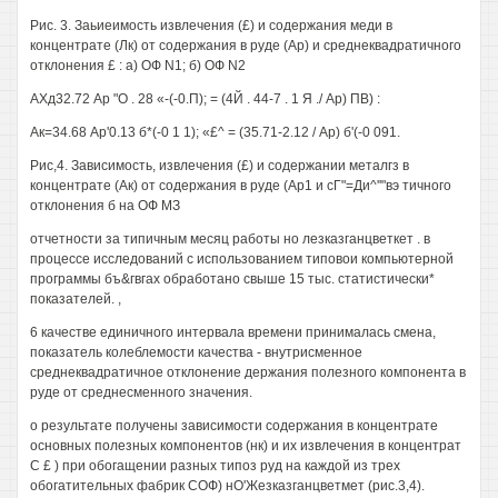
Рис. 3. Заьиеимость извлечения (£) и содержания меди в
концентрате (Лк) от содержания в руде (Ар) и среднеквадратичного
отклонения £ : а) ОФ N1; б) ОФ N2
АХд32.72 Ар "О . 28 «-(-0.П); = (4Й . 44-7 . 1 Я ./ Ар) ПВ) :
Ак=34.68 Ар'0.13 б*(-0 1 1); «£^ = (35.71-2.12 / Ар) б'(-0 091.
Рис,4. Зависимость, извлечения (£) и содержании металгз в
концентрате (Ак) от содержания в руде (Ар1 и сГ"=Ди^''"вэ тичного
отклонения б на ОФ МЗ
отчетности за типичным месяц работы но лезказганцветкет . в
процессе исследований с использованием типовои компьютерной
программы бъ&гвгах обработано свыше 15 тыс. статистически*
показателей. ,
6 качестве единичного интервала времени принималась смена,
показатель колеблемости качества - внутрисменное
среднеквадратичное отклонение держания полезного компонента в
руде от среднесменного значения.
о результате получены зависимости содержания в концентрате
основных полезных компонентов (нк) и их извлечения в концентрат
С £ ) при обогащении разных типоз руд на каждой из трех
обогатительных фабрик СОФ) нО'Жезказганцветмет (рис.3,4).