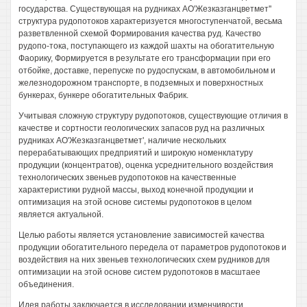
государства. Существующая на рудниках АО'Жезказганцветмет''
структура рудопотоков характеризуется многоступенчатой, весьма
разветвленной схемой Формирования качества руд. Качество
рудопо-тока, поступающего из каждой шахты на обогатительную
Фаорику, Формируется в результате его трансформации при его
отбойке, доставке, перепуске по рудоспускам, в автомобильном и
железнодорожном транспорте, в подземных и поверхностных
бункерах, бункере обогатительных Фабрик.
Учитывая сложную структуру рудопотоков, существующие отличия в
качестве и сортности геологических запасов руд на различных
рудниках АО'Жезказганцветмет', наличие нескольких
перерабатывающих предприятий и широкую номенклатуру
продукции (концентратов), оценка усреднительного воздействия
технологических звеньев рудопотоков на качественные
характеристики рудной массы, выход конечной продукции и
оптимизация на этой основе системы рудопотоков в целом
является актуальной.
Целью работы является установление зависимостей качества
продукции обогатительного передела от параметров рудопотоков и
воздействия на них звеньев технологических схем рудников для
оптимизации на этой основе систем рудопотоков в масштаее
объединения.
Идея работы заключается в исследовании изменчивости