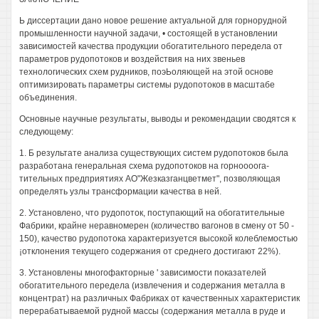
Ь диссертации дано новое решение актуальной для горнорудной
промышленности научной задачи, • состоящей в установлении
зависимостей качества продукции обогатительного передела от
параметров рудопотоков и воздействия на них звеньев
технологических схем рудников, поэЬоляющей на этой основе
оптимизировать параметры системы рудопотоков в масштабе
объединения.
Основные научные результаты, выводы и рекомендации сводятся к
следующему:
1. Б результате анализа существующих систем рудопотоков была
разработана генеральная схема рудопотоков на горноооога-
тительных предприятиях АО"Жезказганцветмет", позволяющая
определять узлы трансформации качества в ней.
2. Установлено, что рудопоток, поступающий на обогатительные
Фабрики, крайне неравномерен (количество вагонов в смену от 50 -
150), качество рудопотока характеризуется высокой колеблемостью
¡отклонения текущего содержания от среднего достигают 22%).
3. Установлены многофакторные ' зависимости показателей
обогатительного передела (извлечения и содержания металла в
концентрат) на различных Фабриках от качественных характеристик
перерабатываемой рудной массы (содержания металла в руде и