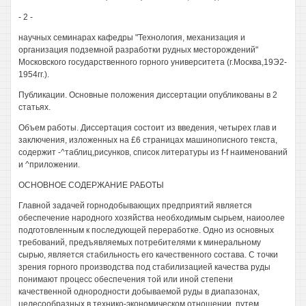
- 2 -
научных семинарах кафедры "Технология, механизация и
организация подземной разработки рудных месторождений"
Московского государственного горного университета (г.Москва,19Э2-
1954гг.).
Публикации. Основные положения диссертации опубликованы в 2
статьях.
Объем работы. Диссертация состоит из введения, четырех глав и
заключения, изложенных на £6 страницах машинописного текста,
содержит -^таблиц,рисунков, список литературы из f-f наименований
и ^приложении.
ОСНОВНОЕ СОДЕРЖАНИЕ РАБОТЫ
Главной задачей горнодобывающих предприятий является
обеспечение народного хозяйства необходимым сырьем, наиоолее
подготовленным к последующей переработке. Одно из основных
требований, предъявляемых потребителями к минеральному
сырью, является стабильность его качественного состава. С точки
зрения горного производства под стабилизацией качества руды
понимают процесс обеспечения той или иной степени
качественной однородности добываемой руды в диапазонах,
целесообразных в технико-экономическом отношении, путем