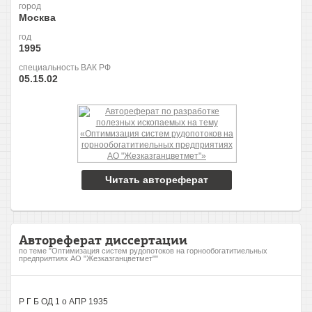
город
Москва
год
1995
специальность ВАК РФ
05.15.02
Читать автореферат
Автореферат диссертации
по теме "Оптимизация систем рудопотоков на горнообогатитиельных
предприятиях АО "Жезказганцветмет""
Р Г Б ОД 1 о АПР 1935