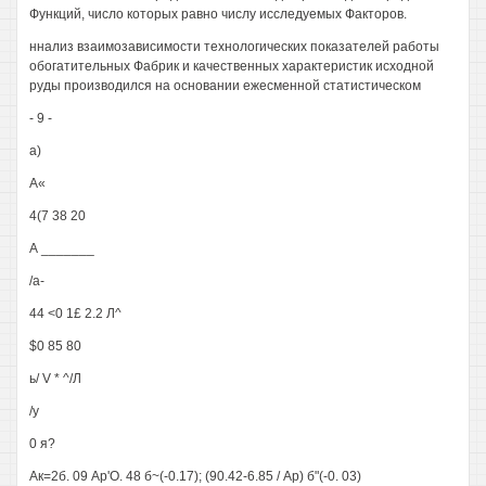
Функций, число которых равно числу исследуемых Факторов.
ннализ взаимозависимости технологических показателей работы
обогатительных Фабрик и качественных характеристик исходной
руды производился на основании ежесменной статистическом
- 9 -
а)
А«
4(7 38 20
А _______
/а-
44 <0 1£ 2.2 Л^
$0 85 80
ь/ V * ^/Л
/у
0 я?
Ак=2б. 09 Ар'О. 48 б~(-0.17); (90.42-6.85 / Ар) б"(-0. 03)