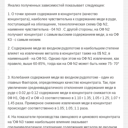
Янализ полученных зависимостей показывает следующее:
1. О точки зрения содержания в концрнтрате (качество
концентрата), наиболее чувствительна к содержанию меди в руде,
поступающей на обогащение, технологическая схема Оф N2,
наименее чувствительна - 04 N3 . С другой стороны, на ОФ N2
получают концентрат с самым высоким содержанием меди, а на ОФ
КЗ - с самым низким.
2. Содержание меди во входном рудопотоке в наибольшем степени
влияет на извлечение металла в концентрат также на 0$ N2, в
наименьшей - на ОФ N1. Однако при этом на ОФ N1 извлечение, как
правило, выше 60-85%, тогда как на ОФ N2 может быть ниже 75- 70*
.
3. Колебания содержания меди во входном рудопотоке - один из
главных Факторов, определяющих качество концентрата. Так, при
увеличении среднеквадратичного отклонения содержания меди в
руде с 0.02 до 0.12 содержание меди в концентрате снижается на
0Ф Н1, Оф и'2 и ОФ «3 соответственно в 1.10 г 1.35; 1.05 г 1.25; 1.07 т
1.45 раза. Примерное снижение извлечения меди в концентрат
происходит соответственно в 1.05; 1.05; 1.1 раза.
4. На показатели производства свинцового и цинкового концентрата
на 'ОФ N3 также наибольшее влияние оказывает
среднеквадратичное отклонение содержания металла во входном