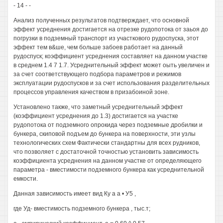
- 14 - -
Анализ полученных результатов подтверждает, что основной
эффект усреднения достигается на отрезке рудопотока от заьоя до
погрузки в подземный транспорт из участкового рудоспуска, этот
эффект тем в&ше, чем больше забоев работает на данный
рудоспуск; коэффициент усреднения составляет на данном участке
в среднем 1.4 7 1.7. Усреднительный эффект может оыть увеличен и
за счет соответствующего подбора параметров и режимов
эксплуатации рудоспусков и за счет использования разделительных
процессов управления качеством в призабоиной зоне.
Установлено также, что заметный усреднительный эффект
(коэффициент усреднения до 1.3) достигается на участке
рудопотока от подземного опрокида через подземные дробилки и
бункера, скиповой подъем до бункера на поверхности, эти узлы
технологических схем Фактически стандартны для всех рудников,
что позволяет с достаточной точностью установить зависимость
коэффициента усреднения на данном участке от определяющего
параметра - вместимости подземного бункера как усреднительной
емкости.
Данная зависимость имеет вид Ку а а • У5 ,
где Уд- вместимость подземного бункера , тыс.т;