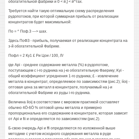
обогатительной фабрики и 0 < й,] < й^тах.
Требуется найти такую оптимальную схему распределения
рудопотоков, при которой суммарная прибыль от реализации
концентратов будет максимальной:
По = ^ Поф.3 ---> шах.
Здесь ПоФЗ - прибыль, получаемая от реализации концентрата на
з-й обогатительной Фабрике.
Пофл = 2 Ку1 £ Ри Цои / 100, Л/
где Api - среднее содержание металла (%) в рудопотоке,
поступающем с i-ro рудника на j-ю обогатительную Фаерику; Kyi -
общий коэффициент усреднения 1-го рудника; £ - извлечение
металла в концентрат, определяемое по зависимостям (рис.2); ííoij -
оптовая цена за металл в концентрате, получаемый на j-и
обогатительной Фабрике из руды i-ro рудника.
Величина íloij в соответствии с мировом практикой составляет
обычно 4Ö-6Ö % оптовой цены металла и примерно
пропорциональна его содержанию в концентрате, которая зависит
от Api и fii и определяется по зависимостям (рис.2).
Б-свою очередь Api и ffi определяются по изложенной выше
методике с учетом исходного содержания металла в руде