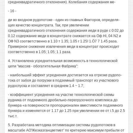
среднеквадратичного отклонения). Колебания содержания ме-
- 16 -
ди во входном рудопотоке - один из главных Факторов, определя-
щих качество концентрата. Так, при увеличении
среднеквадратичного отклонения содержания иеди в руде с 0.02 до
0.12 содержание меди в концентрате снижается на Оф Hi, 04 N2 и
ОФ N3 соответственно в 1.10 т 1.35; 1.05 г 1.25! 1.Ö7 7 1.45 раза.
Примерное снижение извлечения меди в концентрат происходит
соответственно в 1.05; 1.05; 1.1 раза.
4. Установлена усреднительная возможность в технологической
цепи "массив - обогатительная Фабрика":
- наибольший эффект усреднения достигается на отрезке рудопо-
тока от забоя до погрузки в подземный транспорт из участкового
рудоспуска и составляет в среднем 1.4 ~ 1.7;
- коэффициент усреднения на участке технологической схемы
рудника от подземного дробильно-перегрузочного комплекса до
бункера «а поверхности пропорционален вместимости подземного
бункера и изменяется от 1.17 до 1.25 при увеличении ее от i.5 до 2.5
тыс.т.
5. Разработана методика оптимизации системы рудопотоков в
масштабе АО'Жезказганцветмет' по критерию максимум прибыли от