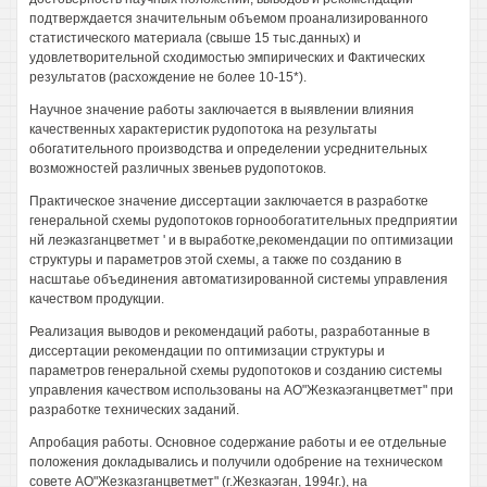
подтверждается значительным объемом проанализированного
статистического материала (свыше 15 тыс.данных) и
удовлетворительной сходимостью эмпирических и Фактических
результатов (расхождение не более 10-15*).
Научное значение работы заключается в выявлении влияния
качественных характеристик рудопотока на результаты
обогатительного производства и определении усреднительных
возможностей различных звеньев рудопотоков.
Практическое значение диссертации заключается в разработке
генеральной схемы рудопотоков горнообогатительных предприятии
нй леэказганцветмет ' и в выработке,рекомендации по оптимизации
структуры и параметров этой схемы, а также по созданию в
насштаье объединения автоматизированной системы управления
качеством продукции.
Реализация выводов и рекомендаций работы, разработанные в
диссертации рекомендации по оптимизации структуры и
параметров генеральной схемы рудопотоков и созданию системы
управления качеством использованы на АО"Жезкаэганцветмет" при
разработке технических заданий.
Апробация работы. Основное содержание работы и ее отдельные
положения докладывались и получили одобрение на техническом
совете АО"Жезказганцветмет" (г.Жезкаэган, 1994г.), на