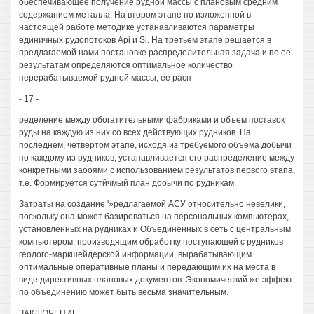
обеспечивающее получение рудной массы с плановым средним
содержанием металла. На втором этапе по изложенной в
настоящей работе методике устанавливаются параметры
единичных рудопотоков Api и Si. На третьем этапе решается в
предлагаемой нами постановке распределительная задача и по ее
результатам определяются оптимальное количество
перерабатываемой рудной массы, ее расп-
- 17 -
ределение между обогатительными фабриками и объем поставок
руды на каждую из них со всех действующих рудников. На
последнем, четвертом этапе, исходя из требуемого объема добычи
по каждому из рудников, устанавливается его распределение между
конкретными заооями с использованием результатов первого этапа,
т.е. Формируется сутйчмый план дооычи по рудникам.
Затраты на создание '»редлагаемой АСУ относительно невелики,
поскольку она может базироваться на персональных компьютерах,
установленных на рудниках и Объединенных в сеть с центральным
компьютером, производящим обработку поступающей с рудников
геолого-маркшейдерской информации, вырабатывающим
оптимальные оперативные планы и передающим их на места в
виде директивных плановых документов. Экономический же эффект
по объединению может быть весьма значительным.
ЗАКЛЮЧЕНИЕ