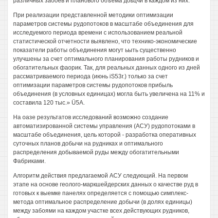
различных заооев и планового объема доьцчи в каждом из них.
При реализации представленной методики оптимизации
параметров системы рудопотоков в масштабе объединения для
исследуемого периода времени с использованием реальной
статистической отчетности выявлено, что технико-экономические
показатели работы объединения могут ьыть существенно
улучшены за счет оптимального планирования работы рудников и
обогатительных фаорик. Так, для реальных данных одного из дней
рассматриваемого периода (июнь iS53r.) только за счет
оптимизации параметров системы рудопотоков прибыль
объединения (в условных единицах) могла быть увеличена на 11% и
составила 120 тыс.» Ü5A.
На оазе результатов исследований возможно создание
автоматизированной системы управления (АСУ) рудопотоками в
масштабе объединения, цель которой - разработка оперативных
суточных планов добычи на рудниках и оптимального
распределения добываемой руды между обогатительными
Фабриками.
Алгоритм действия предлагаемой АСУ следующий. На первом
этапе на основе геолого-маркшейдерских данных о качестве руд в
готовых к выемке панелях определяется с помощью симплекс-
метода оптимальное распределение добычи (в долях единицы)
между забоями на каждом участке всех действующих рудников,