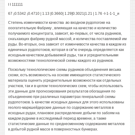
I I 111111
67 ¡0.5342 ¡0.4710 | 1.13 |0.3660| 1.29]0.3021|1.21 | 1.76 -I-1-1-1_и
Степень изменчивости качества .во входном рудопогоке на
ооогатительную Фабрику , влияющая на качество и количество
получаемого концентрата, зависит, во-первых, от числа рудников,
снаъхаюцих фабрику рудной массой, и количества поставляемой им
руды. Во-вторых, она зависит от изменчивости качества в каждом из
единичных рудопотоков, которая в св^ю очередь определяется как
исходным качеством добываемой руды, так и усреднительными
возможностями технологической схемы каждого из рудников.
Поскольку технологические схемы рудников объединения весьма
схожи, есть возможность на основе имеющегося статистического
материала оценить усреднительные возможности как отдельных
участков, так и в целом технологических схем, чтобы использовать
эти данные для прогнозирования результатов обогащения по
объединению при различных параметрах генеральной схемы
рудопотоков. Ь качестве исходных данных для этого использованы
геолого-маркшейдерские данные по содержанию металлов в
исходных рудах, плановое распределение добычи по забоям на
каждом руднике в исследуемый период времени, а также
статистические данные по среднесменному содержанию металлов
в добытой рудной массе в поверхностных бункерах.