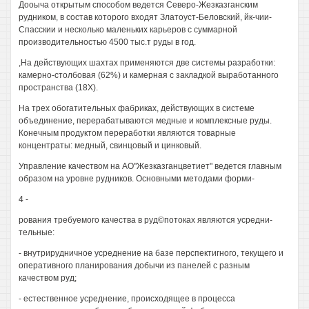
Дооыча открытым способом ведется Северо-Жезказганским
рудником, в состав которого входят Златоуст-Беловский, йк-чии-
Спасскии и несколько маленьких карьеров с суммарной
производительностью 4500 тыс.т руды в год.
,На действующих шахтах применяются две системы разработки:
камерно-столбовая (62%) и камерная с закладкой выработанного
пространства (18Х).
На трех обогатительных фабриках, действующих в системе
объединение, перерабатываются медные и комплексные руды.
Конечным продуктом переработки являются товарные
концентраты: медный, свинцовый и цинковый.
Управление качеством на АО"Жезказганцветиет" ведется главным
образом на уровне рудников. Основными методами форми-
4 -
рования требуемого качества в руд©потоках являются усредни-
тельные:
- внутрирудничное усреднение на базе перспектигного, текущего и
оперативного планирования добычи из панелей с разным
качеством руд;
- естественное усреднение, происходящее в процесса