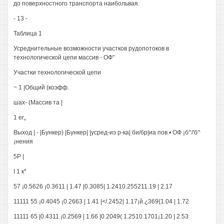
до поверхностного транспорта наибольвая.
- 13 -
Таблица 1
Усреднительные возможности участков рудопотоков в
технологической цепи массив - ОФ"
Участки технологической цепи
~ 1 |Общий (коэфф.
шах- (Массив та |
1 ег„
Выход | - |Бункер) |Бункер| |усред-иэ р-ка| би/бр|иа пов • ОФ ¡б^/'б^
¡нения
5Р |
I 1 к*
57 ¡0.5626 ¡0.3611 | 1.47 |0.3085| 1.2410.255211.19 | 2.17
11111 55 ¡0.4045 ¡0.2663 | 1.41 |</.2452| 1.17¡й.¿369{1.04 | 1.72
11111 65 |0.4311 ¡0.2569 | 1.66 |0.2049( 1.2510.1701¡1.20 | 2.53