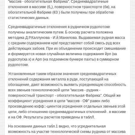
"массив - обогатительная Фабрика". Среднеквадратичные
отклонения в массиве (6„), поверхностном транспорте (бв), на
обогатительной Фабрике (€0 ) были получены при обработке
статистических данных.
Среднеквадратичные отклонения в рудничном рудопотоке
получены аналитическим путем. Б основу расчета положена
методика Д.Р.Каллунова - И.й.Манилова. Выдаваемая рудная масса
с средним содержанием нрв! представляет собой смесь руд всех
действующих забоев. При их объединении происходит смешивание
и формируется новая случайная величина содержания йрп (ка
рудоспуска х) и Арп (на подземном бункере пахты) в суммарном
рудопотоке.
Установленные таким образом значения среднеквадратичных
отклонений содержания металла в руде, поступающей на
обогащение, дают возможность выявить усредняющую способность
всех звеньев технологической цепи "массив - рудник -
поверхностный транспорт - обогатительная Фабрика". Общий же
коэффициент усреднения в цепи "массив - ОФ" равен либо
произведению кофф::-циентов усреднения отдельных звеньев этой
цепи, либо отношению среднеквадратичных отклонений . в массиве
и на ОФ. Результаты расчетов приведены в таблЛ.
На основании данных табл.1 видно, что усреднительная
возможность на участке технологической схемы рудника от массива