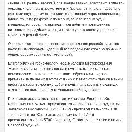
свыше 100 рудных залежей, преимущественно Пластовых и пласто-
оораэных, крупных и иэометричных. Залежи отличаются довольно
сложным внутренним строением, выраженным чередованием как в
плане, так и по разрезу балансовых, забалансовых руд и
вмещающих пород, что приводит при добыче к повышенным
потерям или разубоживанию, а также к усложнению управления
качеством рудной массы.
Основная часть лезказганского месторождения разрабатывается
подземным способом. Удельный вес подземного способа добычи в
общем оьъеме составляет около 50%.
Благоприятные горно-геологические условия месторождения
-устойчивость вмещающих пород и руд, высокая их крепость,
негазоносность и пологое залегание - обусловили широкое
применение дешевых и эффективных систем с открытым очистным
пространством. Более дмъ добычи руды на подземных рудниках
ведется с использованием самоходного оборудования.
Подземная доьыча ведется тремя рудниками: Еосточно-Жез-
казганским (шх. 57,42) - производительность 7100 тыс.т руды в год;
Западно-лезказганским (шх.55,31-32) - производительность 3700
тыс.т руды в год; Южно-аезказганским (вх.65,67,45) -
производительность 5700 тыс.т в год. Строятся янненскии и нк-чии-
Спасский рудники.