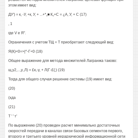
этом имеет вид:
ДУ') = к, -У, +к, У, + ...+*„■ К„+С = ¿А, У, + С (17)
, 1
где V е Я".
Ограничения с учетом ТЩ = Т приобретают следующий вид:
Я(К)<0=>|^-Г<0 (18)
Общее выражение для метода множителей Лагранжа таково:
щ,у2,...,у.,Л) = £к,-у, + Л(Г-£{;) (19)
Тогда для общего случая решение системы (19) имеет вид:
(20)
(хда
(21)
Т ' ' т'
По выражению (20) проведен расчет минимально достаточных
скоростей передачи в каналах связи базовых сегментов первого,
второго и третьего уровней иерархической информационной сети