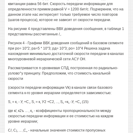
квитанции равна 56 бит. Скорость передачи информации для
определенности примем равной V = 1200 бит/с. Подчеркнем, что на
данном этапе нас интересует только требуемое число повторов
(шагов процесса), которое не зависит от скорости передачи.
На рисунке 4 представлены ВВХ доведения сообщения, в таблице 1
представлены рассчитанные /,.
Рисунок 4 - Графики ВВХ доведения сообщений в базовом сегменте
при ро= 10"2; ра=5 * 10"3; рд= 10"3; ро= 10"4 Решена задача
нахождения минимально достаточной скорости передачи в каналах
многоуровневой иерархической сети АСУ ОН.
Рассматривается п-уровневая СПД, построенная по радиально-
узлово^у принципу. Предположим, что стоимость канальной
скорости
(скорости передачи информации Vk) в канале связи базового
сегмента к-го уровня иерархии определяется зависимостью:
S, = к, - У, +С,, S, = к, У2 +С2, ..., S„ =к„ -У, +С„ (15)
где к/, к2ъ ... , к„ - коэффициенты пропорциональности между
скоростью передачи информации и ее стоимостью на каждом
уровне иерархии;
С/, C¡, ... ,С„ - начальные значения стоимости пропускных