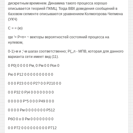
дискретным временем. Динамика такого процесса хорошо
описывается теорией ПКМЦ. Тогда ВВХ доведения сообщений в
базовом сегменте описываются уравнением Колмогорова-Чепмена
(УКЧ)
С = = (ю)
где '> Р<п> ~ векторы вероятностей состояний процесса на
нулевом,
0-1)-м и ;'-м шагах соответственно; Р{„,л - МПВ, которая для данного
варианта сети имеет вид (11).
0 Р0| 0 0 0 0 Рм, 0 Рм 0 0 Рои 0
Рю 0 Р12 0 0 0 0 0 0 0 0 0 0
0 0 0 Р23 0 0 0 Р2? 0 0 Р210 0 0
0 0 Р32 0 Р)4 0 0 0 0 0 0 0 0
0 0 0 0 0 Р*5 0 0 0 Р49 0 0 0
0 0 0 0 Рм 0 0 0 0 0 0 0 Р512
РбО 0 о 0 Рм 0 0 0 0 0 0 0 0
0 0 Р72 0 0 0 0 0 0 0 0 0 Р712