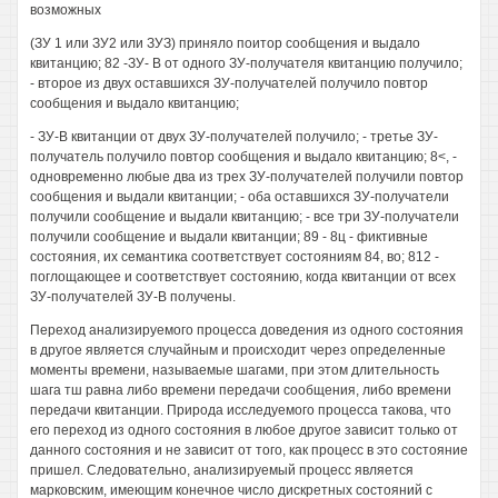
возможных
(ЗУ 1 или ЗУ2 или ЗУЗ) приняло поитор сообщения и выдало
квитанцию; 82 -ЗУ- В от одного ЗУ-получателя квитанцию получило;
- второе из двух оставшихся ЗУ-получателей получило повтор
сообщения и выдало квитанцию;
- ЗУ-В квитанции от двух ЗУ-получателей получило; - третье ЗУ-
получатель получило повтор сообщения и выдало квитанцию; 8<, -
одновременно любые два из трех ЗУ-получателей получили повтор
сообщения и выдали квитанции; - оба оставшихся ЗУ-получатели
получили сообщение и выдали квитанцию; - все три ЗУ-получатели
получили сообщение и выдали квитанции; 89 - 8ц - фиктивные
состояния, их семантика соответствует состояниям 84, во; 812 -
поглощающее и соответствует состоянию, когда квитанции от всех
ЗУ-получателей ЗУ-В получены.
Переход анализируемого процесса доведения из одного состояния
в другое является случайным и происходит через определенные
моменты времени, называемые шагами, при этом длительность
шага тш равна либо времени передачи сообщения, либо времени
передачи квитанции. Природа исследуемого процесса такова, что
его переход из одного состояния в любое другое зависит только от
данного состояния и не зависит от того, как процесс в это состояние
пришел. Следовательно, анализируемый процесс является
марковским, имеющим конечное число дискретных состояний с