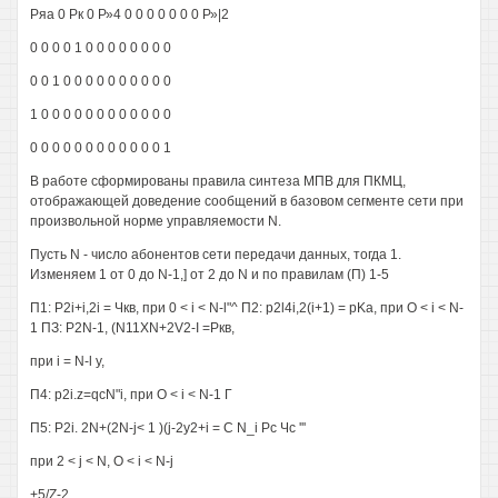
Ряа 0 Рк 0 Р»4 0 0 0 0 0 0 0 Р»|2
0 0 0 0 1 0 0 0 0 0 0 0 0
0 0 1 0 0 0 0 0 0 0 0 0 0
1 0 0 0 0 0 0 0 0 0 0 0 0
0 0 0 0 0 0 0 0 0 0 0 0 1
В работе сформированы правила синтеза МПВ для ПКМЦ,
отображающей доведение сообщений в базовом сегменте сети при
произвольной норме управляемости N.
Пусть N - число абонентов сети передачи данных, тогда 1.
Изменяем 1 от 0 до N-1,] от 2 до N и по правилам (П) 1-5
П1: P2i+i,2i = Чкв, при 0 < i < N-l"^ П2: p2l4i,2(i+1) = pKa, при О < i < N-
1 ПЗ: P2N-1, (N11XN+2V2-I =Ркв,
при i = N-l у,
П4: p2i.z=qcN"i, при О < i < N-1 Г
П5: P2i. 2N+(2N-j< 1 )(j-2y2+i = С N_i Рс Чс '''
при 2 < j < N, О < i < N-j
+5/Z-2