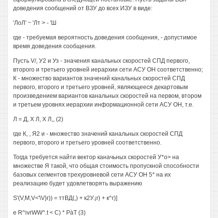
доведения сообщений от ВЗУ до всех ИЗУ в виде:
'ЛоЛ' ~ 'Лт > - 'Ш
где - требуемая вероятность доведения сообщения, - допустимое
время доведения сообщения.
Пусть V/, У2 и Уз - значения канальных скоростей СПД первого,
второго и третьего уровней иерархии сети АСУ ОН соответственно;
К - множество вариантов значений канальных скоростей СПД
первого, второго и третьего уровней, являющееся декартовым
произведением вариантов канальных скоростей на первом, втором
и третьем уровнях иерархии информационной сети АСУ ОН, т.е.
Л = Д, X Л, X Л,, (2)
где К, , Я2 и - множество значений канальных скоростей СПД
первого, второго и третьего уровней соответственно.
Тогда требуется найти вектор каначьных скоростей У*о> на
множестве Я такой, что общая стоимость пропускной способности
базовых сегментов трехуровневой сети АСУ ОН 5* на их
реализацию будет удовлетворять выражению
S'(V,M,V<'\V}r)) = ттВД(,) + к2У.¡r) + к^г)]
e R^ivrWW^.t < С) * PàT (3)