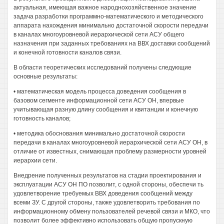
актуальная, имеющая важное народнохозяйственное значение
задача разработки программно-математического и методического
аппарата нахождения минимально достаточной скорости передачи
в каналах многоуровневой иерархической сети АСУ общего
назначения при заданных требованиях на ВВХ доставки сообщений
и конечной готовности каналов связи.
В области теоретических исследований получены следующие
основные результаты:
• математическая модель процесса доведения сообщения в
базовом сегменте информационной сети АСУ ОН, впервые
учитывающая разную длину сообщения и квитанции и конечную
готовность каналов;
• методика обоснования минимально достаточной скорости
передачи в каналах многоуровневой иерархической сети АСУ ОН, в
отличие от известных, снимающая проблему размерности уровней
иерархии сети.
Внедрение полученных результатов на стадии проектирования и
эксплуатации АСУ ОН ПО позволит, с одной стороны, обеспечи ть
удовлетворение требуемых ВВХ доведения сообщений между
всеми ЗУ. С другой стороны, также удовлетворить требования по
информационному обмену пользователей речевой связи и МКО, что
позволит более эффективно использовать общую пропускную