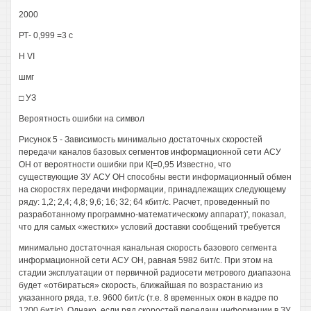
2000
РТ- 0,999 =3 с
Н VI
шмг
□ УЗ
Вероятность ошибки на символ
Рисунок 5 - Зависимость минимально достаточных скоростей
передачи каналов базовых сегментов информационной сети АСУ
ОН от вероятности ошибки при К[=0,95 Известно, что
существующие ЗУ АСУ ОН способны вести информационный обмен
на скоростях передачи информации, принадлежащих следующему
ряду: 1,2; 2,4; 4,8; 9,6; 16; 32; 64 кбит/с. Расчет, проведенный по
разработанному программно-математическому аппарат)', показал,
что для самых «жестких» условий доставки сообщений требуется
минимально достаточная канальная скорость базового сегмента
информационной сети АСУ ОН, равная 5982 бит/с. При этом на
стадии эксплуатации от первичной радиосети метрового диапазона
будет «отбираться» скорость, ближайшая по возрастанию из
указанного ряда, т.е. 9600 бит/с (т.е. 8 временных окон в кадре по
1200 бит/с). Однако, если ряд скоростей передачи информации в ЗУ