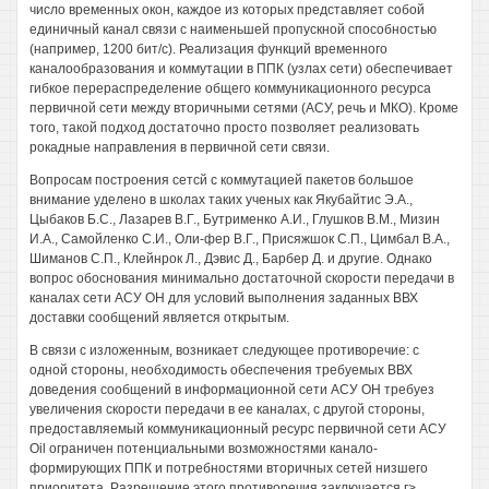
число временных окон, каждое из которых представляет собой
единичный канал связи с наименьшей пропускной способностью
(например, 1200 бит/с). Реализация функций временного
каналообразования и коммутации в ППК (узлах сети) обеспечивает
гибкое перераспределение общего коммуникационного ресурса
первичной сети между вторичными сетями (АСУ, речь и МКО). Кроме
того, такой подход достаточно просто позволяет реализовать
рокадные направления в первичной сети связи.
Вопросам построения сетсй с коммутацией пакетов большое
внимание уделено в школах таких ученых как Якубайтис Э.А.,
Цыбаков Б.С., Лазарев В.Г., Бутрименко А.И., Глушков В.М., Мизин
И.А., Самойленко С.И., Оли-фер В.Г., Присяжшок С.П., Цимбал В.А.,
Шиманов С.П., Клейнрок Л., Дэвис Д., Барбер Д. и другие. Однако
вопрос обоснования минимально достаточной скорости передачи в
каналах сети АСУ ОН для условий выполнения заданных ВВХ
доставки сообщений является открытым.
В связи с изложенным, возникает следующее противоречие: с
одной стороны, необходимость обеспечения требуемых ВВХ
доведения сообщений в информационной сети АСУ ОН требуез
увеличения скорости передачи в ее каналах, с другой стороны,
предоставляемый коммуникационный ресурс первичной сети АСУ
Oil ограничен потенциальными возможностями канало-
формирующих ППК и потребностями вторичных сетей низшего
приоритета. Разрешение этого противоречия заключается г>