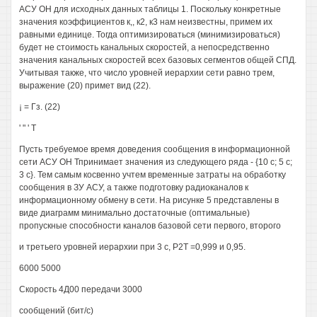
АСУ ОН для исходных данных таблицы 1. Поскольку конкретные
значения коэффициентов к,, к2, к3 нам неизвестны, примем их
равными единице. Тогда оптимизироваться (минимизироваться)
будет не стоимость канальных скоростей, а непосредственно
значения канальных скоростей всех базовых сегментов общей СПД.
Учитывая также, что число уровней иерархии сети равно трем,
выражение (20) примет вид (22).
¡ = Гз. (22)
' " ' Т
Пусть требуемое время доведения сообщения в информационной
сети АСУ ОН Тпринимает значения из следующего ряда - {10 с; 5 с;
3 с}. Тем самым косвенно учтем временные затраты на обработку
сообщения в ЗУ АСУ, а также подготовку радиоканалов к
информационному обмену в сети. На рисунке 5 представлены в
виде диаграмм минимально достаточные (оптимальные)
пропускные способности каналов базовой сети первого, второго
и третьего уровней иерархии при 3 с, Р2Т =0,999 и 0,95.
6000 5000
Скорость 4Д00 передачи 3000
сообщений (бит/с)