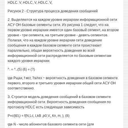
HDLC. V, HDLC, V, HDLC. V,
Рисунок 2 - Структура процесса доведения сообщений
2. Выделяются на каждом уровне иерархии информационной сети
АСУ ОН базовые сегменты сети. Из рисунка 1 следует, что на
первом уровне иерархии имеется один базовый сегмент, на втором
уровне - три сегмента, на третьем уровне - девять сегментов.
Полагая, что на каждом уровне иерархии сети доведение
сообщения в каждом базовом сегменте сети проистекает
параллельно, общая вероятность доведения во всей
информационной сети распределяется по базовым сегментам
каждого уровня иерархии.
^. = ^..(5) (6) = (?)
где Рщах, f мсг, ?а/гез ~ вероятность доведения в базовом сегменте
первого, второго и третьего уровня иерархии общей сети АСУ ОН
соответственно.
3. Строится модель доведения сообщений в базовом сегменте
информационной сети. Вероятность доведения сообщения по
протоколу HDLC есть следующая зависимость
P«c{t£t,) = f{N,Lc, LkB ,p0,V„ Кп, m, ), (8)
где N - число абонентов базового сегмента сети (для