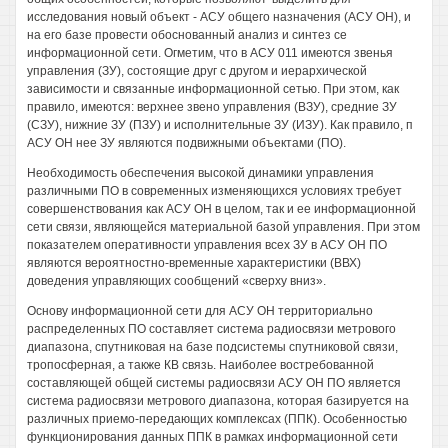
исследования новый объект - АСУ общего назначения (АСУ ОН), и
на его базе провести обоснованный анализ и синтез се
информационной сети. Огметим, что в АСУ 011 имеются звенья
управления (ЗУ), состоящие друг с другом и иерархической
зависимости и связанные информационной сетью. При этом, как
правило, имеются: верхнее звено управления (ВЗУ), средние ЗУ
(СЗУ), нижние ЗУ (ПЗУ) и исполнительные ЗУ (ИЗУ). Как правило, п
АСУ ОН нее ЗУ являются подвижными объектами (ПО).
Необходимость обеспечения высокой динамики управления
различными ПО в современных изменяющихся условиях требует
совершенствования как АСУ ОН в целом, так и ее информационной
сети связи, являющейся материальной базой управления. При этом
показателем оперативности управления всех ЗУ в АСУ ОН ПО
являются вероятностно-временные характеристики (ВВХ)
доведения управляющих сообщений «сверху вниз».
Основу информационной сети для АСУ ОН территориально
распределенных ПО составляет система радиосвязи метрового
диапазона, спутниковая на базе подсистемы спутниковой связи,
тропосферная, а также КВ связь. Наиболее востребованной
составляющей общей системы радиосвязи АСУ ОН ПО является
система радиосвязи метрового диапазона, которая базируется на
различных приемо-передающих комплексах (ППК). Особенностью
функционирования данных ППК в рамках информационной сети