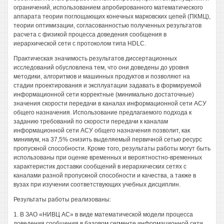
ограничений, использованием апробированного математического
аппарата теории поглощающих конечных марковских цепей (ПКМЦ),
теории оптимизации, согласованностью полученных результатов
расчета с физикой процесса доведения сообщения в
иерархической сети с протоколом типа HDLC.
Практическая значимость результатов диссертационных
исследований обусловлена тем, что они доведены до уровня
методики, алгоритмов и машинных продуктов и позволяют на
стадии проектирования и эксплуатации задавать в формируемой
информационной сети корректные (минимально достаточные)
значения скорости передачи в каналах информационной сети АСУ
общего назначения. Использование предлагаемого подхода к
заданию требований по скорости передачи к каналам
информационной сети АСУ общего назначения позволит, как
минимум, на 37,5% снизить выделяемый первичной сетью ресурс
пропускной способности. Кроме того, результаты работы могут быть
использованы при оценке временных и вероятностно-временных
характеристик доставки сообщений в иерархических сетях с
каналами разной пропускной способности и качества, а также в
вузах при изучении соответствующих учебных дисциплин.
Результаты работы реализованы:
1. В ЗАО «НИВЦ АС» в виде математической модели процесса
доведения сообщения в базовом сегменте информационной сети