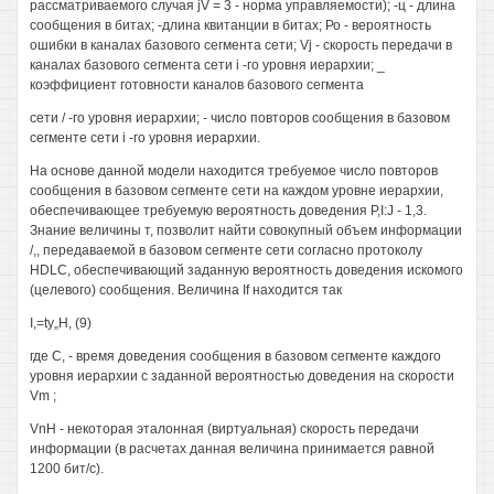
рассматриваемого случая jV = 3 - норма управляемости); -ц - длина
сообщения в битах; -длина квитанции в битах; Ро - вероятность
ошибки в каналах базового сегмента сети; Vj - скорость передачи в
каналах базового сегмента сети i -го уровня иерархии; _
коэффициент готовности каналов базового сегмента
сети / -го уровня иерархии; - число повторов сообщения в базовом
сегменте сети i -го уровня иерархии.
На основе данной модели находится требуемое число повторов
сообщения в базовом сегменте сети на каждом уровне иерархии,
обеспечивающее требуемую вероятность доведения P,I:J - 1,3.
Знание величины т, позволит найти совокупный объем информации
/,, передаваемой в базовом сегменте сети согласно протоколу
HDLC, обеспечивающий заданную вероятность доведения искомого
(целевого) сообщения. Величина If находится так
I,=ty„H, (9)
где С, - время доведения сообщения в базовом сегменте каждого
уровня иерархии с заданной вероятностью доведения на скорости
Vm ;
VnH - некоторая эталонная (виртуальная) скорость передачи
информации (в расчетах данная величина принимается равной
1200 бит/с).