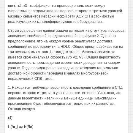
где к|, к2, к3 - коэффициенты пропорциональности между
скоростями передачи каналов первого, второго и третьего уровней
базовых сегментов иерархической сети АСУ ОН и стоимостью
реализующих их каналоформирующе-го оборудования.
Структура решения данной задачи вытекает из структуры процесса
доведения сообщений, представленной на рисунке 2. Сделано
предположение, что на каждом уровне реализуется доставка
сообщений по протоколу типа HDLC. Общее время разбивается на
три независимых этапа. На каждом этапе в базовых сегментах
имеется своя канальная скорость (Vb V2, V3). Общая вероятность
доведения есть произведение вероятности доведения на каждом
уровне. Тогда порядок решения задачи нахождения минимально
достаточной скорости передачи в каналах многоуровневой
иерархической СПД таков.
1. Находится требуемая вероятность доведения сообщения в СПД
первого, второго и третьего уровня соответственно. Учитывая, что
данные вероятности - величины меньше единицы, максимум их
произведения будет обеспечиваться только при их равенстве.
Отсюда следует
(4)
l ,(/■„,) ад Ь(Ли)