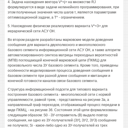
4. Задача нахождения вектора V*<j> на множестве RJ
формулируется в виде задачи нелинейного программирования, при
этом полученные значения числа шагов т, являются параметрами
оптимизационной задачи, а Т^ - ограничением.
5. Нахождение физически реализуемого варианта V*<3> для
иерархической сети АСУ ОН.
Во втором разделе разработаны марковские модели доведения
сообщения для варианта двухполюсного и многополюсного
базового сегмента информационной сети АСУ ОН, а также алгоритм
автоматизированного синтеза матрицы переходных вероятностей
(МПВ) поглощающей конечной марковской цепи (ПКМЦ) для
произвольного числа ЗУ базового сегмента. Кроме того, приведены
особенности моделирования процесса доведения сообщения в
базовом сегменте при разной длине сообщения и квитанции и
конечной готовности каналов связи базового сегмента.
Структура информационной подсети для типового варианта
построения базового сегмента - многополюсной сети с нормой
управляемости, равной трем, - представлена на рисунке За, а
направленный граф переходов, отображающий процесс передачи в
виде ПКМЦ, - на рисунке 36. Состояния этой цепи формализованы
следующим образом: S0 - ЗУ-отправитель (В) выдало повтор
сообщения, ни одно из ЗУ-получателей (ЗУ], ЗУ2, ЗУЗ) сообщение
не получило; Si - какое-либо одно из ЗУ-получателей из трех