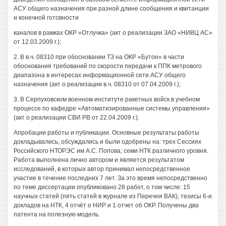
АСУ общего назначения при разной длине сообщения и квитанции
и конечной готовности
каналов в рамках ОКР «Отлучка» (акт о реализации ЗАО «НИВЦ АС»
от 12.03.2009 г.);
2. В в.ч. 08310 при обосновании ТЗ на ОКР «Бутон» в части
обоснования требований по скорости передачи к ППК метрового
диапазона в интересах информационной сети АСУ общего
назначения (акт о реализации в.ч. 08310 от 07.04.2009 г.);
3. В Серпуховском военном институте ракетных войск в учебном
процессе по кафедре «Автоматизированные системы управления»
(акт о реализации СВИ РВ от 22.04.2009 г.).
Апробации работы и публикации. Основные результаты работы
докладывались, обсуждались и были одобрены на: трех Сессиях
Российского НТОРЭС им A.C. Попова; семи НТК различного уровня.
Работа выполнена лично автором и является результатом
исследований, в которых автор принимал непосредственное
участие в течение последних 7 лет. За это время непосредственно
по теме диссертации опубликовано 28 работ, о том числе: 15
научных статей (пять статей в журнале из Перечня ВАК), тезисы 6-и
докладов на НТК, 4 отчёт о НИР и 1 отчет об ОКР. Получены два
патента на полезную модель.