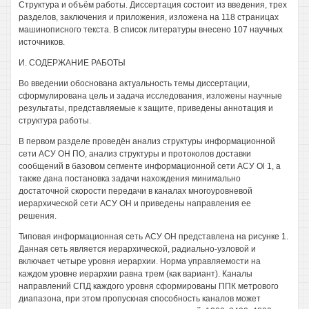
Структура и объём работы. Диссертация состоит из введения, трех
разделов, заключения и приложения, изложена на 118 страницах
машинописного текста. В список литературы внесено 107 научных
источников.
И. СОДЕРЖАНИЕ РАБОТЫ
Во введении обоснована актуальность темы диссертации,
сформулирована цель и задача исследования, изложены научные
результаты, представляемые к защите, приведены аннотация и
структура работы.
В первом разделе проведён анализ структуры информационной
сети АСУ ОН ПО, анализ структуры и протоколов доставки
сообщений в базовом сегменте информационной сети АСУ Ol 1, а
также дана постановка задачи нахождения минимально
достаточной скорости передачи в каналах многоуровневой
иерархической сети АСУ ОН и приведены направления ее
решения.
Типовая информационная сеть АСУ ОН представлена на рисунке 1.
Данная сеть является иерархической, радиально-узловой и
включает четыре уровня иерархии. Норма управляемости на
каждом уровне иерархии равна трем (как вариант). Каналы
направлений СПД каждого уровня сформированы ППК метрового
диапазона, при этом пропускная способность каналов может