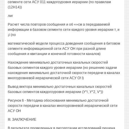
сегменте сети АСУ 011 каждогоуровня иерархии (по правилам
(12Н14))
лиг
Расчет числа повторов сообщения и об «»см а передаваемой
информации в базовом сегменте сети каждого уровня иерархии т, и
¡i (по
математической модели процесса доведения сообщения в битовом
сегменте информационной сети АСУ ОН при разной длине
сообщения и квитанции и конечной готовности каналов)
Нахождение минимально достаточных канальных скоростей
базовых сегментов каждого уровня иерархии (но решению задачи
нахождения минимально достаточной скорости передачи в каналах
многоуровневой иерархической сети АСУ О! I)
Вывод вектора минимально достаточных канальных скоростей
базовых сегментов каждогоуровня иерархии (У*/, У*2, V*})
Рисунок 6 - Методика обоснования минимально достаточной
скорости передачи в каналах многоуровневой иерархической сети
АСУ ОН
III. ЗАКЛЮЧЕНИЕ
В результате проведенных в диссертации исследований решена