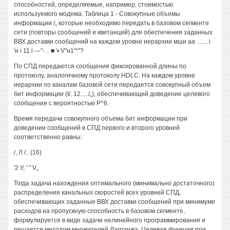
способностей, определяемые, например, стоимостью
используемого модема. Таблица 1 - Совокупные объемы
информации /„ которые необходимо передать в базовом сегменте
сети (повторы сообщений и квитанций) для обеспечения заданных
ВВХ доставки сообщений на каждом уровне иерархии мши аа ........i
'и i 11 i —"- .. ■ '• V"н1'^"?
По СПД передаются сообщения фиксированной длины по
протоколу, аналогичному протоколу HDLC. На каждом уровне
иерархии по каналам базовой сети передается совокупный объем
бит информации (I/. 12...../„), обеспечивающий доведение целевого
сообщения с вероятностью Р^6.
Время передачи совокупного объема бит информации при
доведении сообщений в СПД первого и второго уровней
соответственно равны:
/, Л /.. (16)
'2 У, ' " V„
Тогда задача нахождения оптимального (минимально достаточного)
распределения канальных скоростей всех уровней СПД,
обеспечивающих заданные ВВХ доставки сообщений при минимуме
расходов на пропускную способность в базовом сегменте,
формулируется в виде задачи нелинейного программирования и
решается методом множителей Лагранжа. Целевая функция при