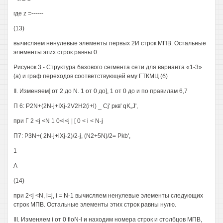
где z =------
(13)
вычисляем ненулевые элементы первых 2И строк МПВ. Остальные
элементы этих строк равны 0.
Рисунок 3 - Структура базового сегмента сети для варианта «1-3»
(а) и граф переходов соответствующей ему ГТКМЦ (б)
II. Изменяем] от 2 до N. 1 от 0 до], 1 от 0 до и по правилам 6,7
П 6: P2N+(2N-j+IXj-2V2H2(i+l) _ Cj' ркв' qK„J',
при Г 2 <j <N 1 0<l<j | [ 0 < i < N-j
П7: P3N+( 2N-j+lXj-2)/2-j, (N2+5N)/2= Pkb',
1
A
(14)
при 2<j <N, l=j, i = N-1 вычисляем ненулевые элементы следующих
строк МПВ. Остальные элементы этих строк равны нулю.
III. Изменяем i от 0 floN-l и находим номера строк и столбцов МПВ,