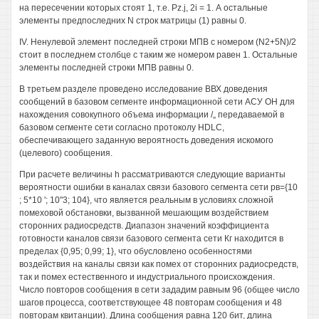
на пересечении которых стоят 1, т.е. Pz.j, 2i = 1. А остальные
элементы предпоследних N строк матрицы (1) равны 0.
IV. Ненулевой элемент последней строки МПВ с номером (N2+5N)/2
стоит в последнем столбце с таким же номером равен 1. Остальные
элементы последней строки МПВ равны 0.
В третьем разделе проведено исследование ВВХ доведения
сообщений в базовом сегменте информационной сети АСУ ОН для
нахождения совокупного объема информации /„ передаваемой в
базовом сегменте сети согласно протоколу HDLC,
обеспечивающего заданную вероятность доведения искомого
(целевого) сообщения.
При расчете величины h рассматриваются следующие варианты
вероятности ошибки в каналах связи базового сегмента сети рв={10
; 5*10 '; 10"3; 104}, что является реальным в условиях сложной
помеховой обстановки, вызванной мешающим воздействием
сторонних радиосредств. Диапазон значений коэффициента
готовности каналов связи базового сегмента сети Кг находится в
пределах {0,95; 0,99; 1}, что обусловлено особенностями
воздействия на каналы связи как помех от сторонних радиосредств,
так и помех естественного и индустриального происхождения.
Число повторов сообщения в сети зададим равным 96 (общее число
шагов процесса, соответствующее 48 повторам сообщения и 48
повторам квитанции). Длина сообщения равна 120 бит, длина