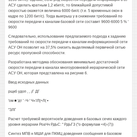
АСУ сделать кратным 1,2 кбит/с, то ближайшей допустимой
скоростью окажется величина 6000 биг/с (т.е. 5 временных окон в
кадре по 1200 бит/с). Тогда выигрыш у в снижении требований по
скорости передачи к каналам базовой сети составит 9600-6000 5 % '
9600
Следовательно, использование предлагаемого подхода к заданию
требований по скорости передачи к каналам информационной сети
АСУ ОН позволит на 37,5% снизить выделяемый первичной сетью
ресурс пропускной способности.
Разработана методика обоснования минимально достаточной
скорости передачи в каналах многоуровневой иерархической сети
АСУ ОН, которая представлена на рисунке 6.
Ввод исходных данных
рщкб удоп , , ¡Г ДГ
'ом ■ 'дт ' -Ч-' Ч«'/Л|>Л( •
"ЗЛГ
Расчет требуемой вероятное!и доведения в базовых сечях каждого
уровня иерархии РоаЧч РдЬС: " РдЬГЗ ("о формулам <4)-(7))
Синтез МПВ н МШИ для ПКМЦ доведения сообщения в базовом