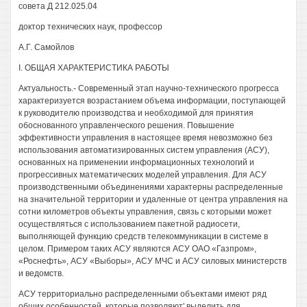
совета Д 212.025.04
доктор технических наук, профессор
А.Г. Самойлов
I. ОБЩАЯ ХАРАКТЕРИСТИКА РАБОТЫ
Актуальность.- Современный этап научно-технического прогресса
характеризуется возрастанием объема информации, поступающей
к руководителю производства и необходимой для принятия
обоснованного управленческого решения. Повышение
эффективности управления в настоящее время невозможно без
использования автоматизированных систем управления (АСУ),
основанных на применении информационных технологий и
прогрессивных математических моделей управления. Для АСУ
производственными объединениями характерны распределенные
на значительной территории и удаленные от центра управления на
сотни километров объекты управления, связь с которыми может
осуществляться с использованием пакетной радиосети,
выполняющей функцию средств телекоммуникации в системе в
целом. Примером таких АСУ являются АСУ ОАО «Газпром»,
«Роснефть», АСУ «Выборы», АСУ МЧС и АСУ силовых министерств
и ведомств.
АСУ территориально распределенными объектами имеют ряд
общих особенностей, которые позволяют' выделить для