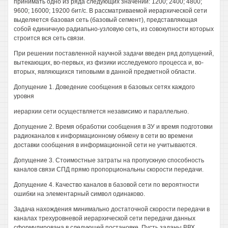
принимать одно из ряда следующих значений: 1200; 2400; 4800;
9600; 16000; 19200 бит/с. В рассматриваемой иерархической сети
выделяется базовая сеть (базовый сегмент), представляющая
собой единичную радиапьно-узловую сеть, из совокупности которых
строится вся сеть связи.
При решении поставленной научной задачи введен ряд допущений,
вытекающих, во-первых, из физики исследуемого процесса и, во-
вторых, являющихся типовыми в данной предметной области.
Допущение 1. Доведение сообщения в базовых сетях каждого
уровня
иерархии сети осуществляется независимо и параллельно.
Допущение 2. Время обработки сообщения в ЗУ и время подготовки
радиоканалов к информационному обмену в сети во времени
доставки сообщения в информационной сети не учитываются.
Допущение 3. Стоимостные затраты на пропускную способность
каналов связи СПД прямо пропорциональны скорости передачи.
Допущение 4. Качество каналов в базовой сети по вероятности
ошибки на элементарный символ одинаково.
Задача нахождения минимально достаточной скорости передачи в
каналах трехуровневой иерархической сети передачи данных
сформулирована в следующей постановке. Пусть заданы ВВХ