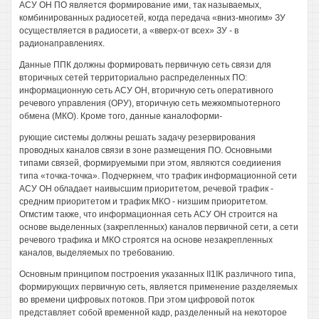
АСУ ОН ПО является формирование ими, так называемых,
комбинированных радиосетей, когда передача «вниз-многим» ЗУ
осуществляется в радиосети, а «вверх-от всех» ЗУ - в
радионаправлениях.
Данные ППК должны формировать первичную сеть связи для
вторичных сетей территориально распределенных ПО:
информационную сеть АСУ ОН, вторичную сеть оперативного
речевого управления (ОРУ), вторичную сеть межкомпыотерного
обмена (МКО). Кроме того, данные каналоформи-
рующие системы должны решать задачу резервирования
проводных каналов связи в зоне размещения ПО. Основными
типами связей, формируемыми при этом, являются соедииения
типа «точка-точка». Подчеркнем, что трафик информационной сети
АСУ ОН обладает наивысшим приоритетом, речевой трафик -
средним приоритетом и трафик МКО - низшим приоритетом.
Огмстим также, что информационная сеть АСУ ОН строится на
основе выделенных (закрепленных) каналов первичной сети, а сети
речевого трафика и МКО строятся на основе незакрепленных
каналов, выделяемых по требованию.
Основным принципом построения указанных II1IK различного типа,
формирующих первичную сеть, является применение разделяемых
во времени цифровых потоков. При этом цифровой поток
представляет собой временной кадр, разделенный на некоторое