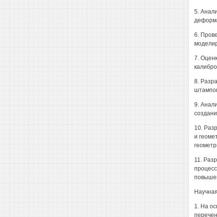
5. Анал
деформа
6. Пров
моделир
7. Оцен
калибро
8. Разр
штампов
9. Анал
создани
10. Раз
и геоме
геометр
11. Раз
процесс
повышен
Научная
1. На о
перечен