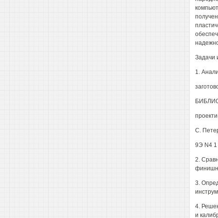
компьют
получен
пластич
обеспеч
надежно
Задачи 
1. Анал
заготов
БИБЛИО
проекти
С. Петер
9Э N4 1
2. Срав
финишно
3. Опре
инструм
4. Реше
и калиб