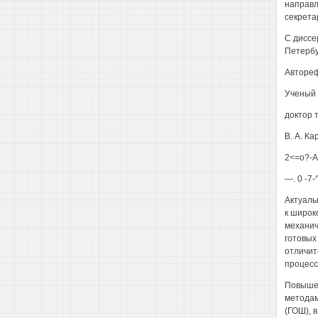
направл
секрета
С диссе
Петербу
Автореф
Ученый 
доктор 
В. А. Ка
2<=о?-А
—. 0 -
Актуаль
к широк
механич
готовых
отличит
процесс
Повышен
методам
(ГОШ), 