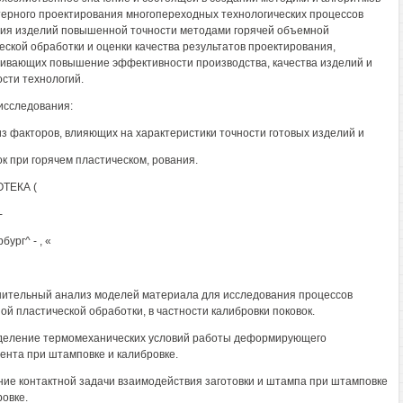
ерного проектирования многопереходных технологических процессов
ия изделий повышенной точности методами горячей объемной
еской обработки и оценки качества результатов проектирования,
ивающих повышение эффективности производства, качества изделий и
сти технологий.
исследования:
из факторов, влияющих на характеристики точности готовых изделий и
ок при горячем пластическом, рования.
ТЕКА (
-
бург^ - , «
нительный анализ моделей материала для исследования процессов
й пластической обработки, в частности калибровки поковок.
деление термомеханических условий работы деформирующего
ента при штамповке и калибровке.
ние контактной задачи взаимодействия заготовки и штампа при штамповке
ровке.