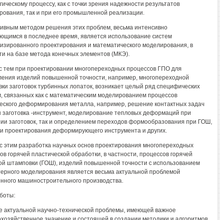
гическому процессу, как с точки зрения надежности результатов
рования, так и при его промышленной реализации.
вным методом решения этих проблем, весьма интенсивно
ющимся в последнее время, является использование систем
изированного проектирования и математического моделирования, в
ти на базе метода конечных элементов (МКЭ).
с тем при проектировании многопереходных процессов ГПО для
ления изделий повышенной точности, например, многопереходной
ки заготовок турбинных лопаток, возникает целый ряд специфических
, связанных как с математическим моделированием процессов
еского деформирования металла, например, решение контактных задач
 заготовка -инструмент, моделирование тепловых деформаций при
ии заготовок, так и определением переходов формообразования при ГОШ,
и проектирования деформирующего инструмента и других.
 с этим разработка научных основ проектирования многопереходных
ов горячей пластической обработки, в частности, процессов горячей
й штамповки (ГОШ), изделий повышенной точности с использованием
ерного моделирования является весьма актуальной проблемой
нного машиностроительного производства.
боты:
 актуальной научно-технической проблемы, имеющей важное
хозяйственное значение и состоящей в создании методики и алгоритмов