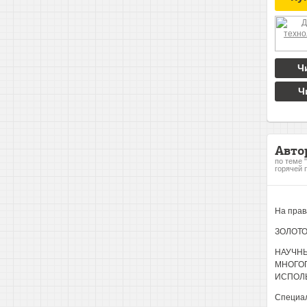
Ч
Ч
Авто
по теме 
горячей 
На прав
ЗОЛОТО
НАУЧН
МНОГОП
ИСПОЛ
Специал