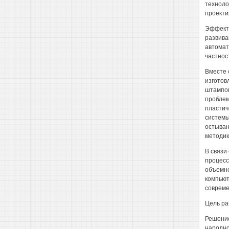
техноло
проекти
Эффекти
развива
автомат
частнос
Вместе 
изготов
штампов
проблем
пластич
системы
остыван
методик
В связи
процесс
объемно
компьют
совреме
Цель ра
Решение
народно