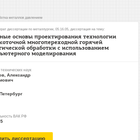
отка металлов давлением
рат диссертации по металлургии, 05.16.05, диссертация на тему:
ные основы проектирования технологии
коточной многопереходной горячей
тической обработки с использованием
ьютерного моделирования
 технических наук
ов, Александр
мович
-Петербург
ьность ВАК РФ
05
пить диссертацию