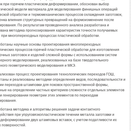
ок при горячем пластическом деформировании, обоснован выбор
ической модели материала для моделирования финишных операций
еской обработки и термомеханических процессов охлаждения заготовок,
енка влияния структурных превращений на формоизменение после
рования. По результатам проведенного анализа разработана и
вана методика прогнозирования характеристик точности получаемых
 при многопереходных процессах пластической обработки.
аботаны научные основы проектирования многопереходных
гических процессов горячей пластической обработки для изготовления
очных заготовок и изделий сложной формы с использованием систем
ерного моделирования, реализованных на базе твердотельного
ного геометрического моделирования и МКЭ.
ализован процесс проектирования технологических переходов ГОШ,
таны и реализованы методики определения видов, последовательности и
ии переходов штамповки для поковок пространственной формы,
ные на определении частных критериев сложности отдельных элементов
 и генерировании геометрии этих элементов по переходам
ирования.
аботана методика и алгоритмы решения задачи контактного
ействия при упруговязкопластическом течении металла заготовки и
 деформировании двух штамповых вставок, с учетом податливости их
 поверхностей.