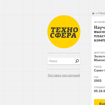
Обраб
авторефе
Науч
высо
плас
комп
доктора
Золот
Макси
город
Санкт
Доставка диссертаций
год
2003
специал
05.16.
Ку