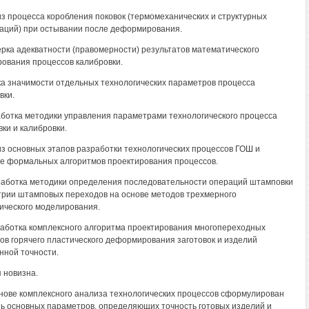
из процесса коробления поковок (термомеханических и структурных
ций) при остывании после деформирования.
ерка адекватности (правомерности) результатов математического
ования процессов калибровки.
ка значимости отдельных технологических параметров процесса
вки.
аботка методики управления параметрами технологического процесса
ки и калибровки.
из основных этапов разработки технологических процессов ГОШ и
е формальных алгоритмов проектирования процессов.
работка методики определения последовательности операций штамповки
трии штамповых переходов на основе методов трехмерного
ического моделирования.
работка комплексного алгоритма проектирования многопереходных
ов горячего пластического деформирования заготовок и изделий
ной точности.
 новизна.
снове комплексного анализа технологических процессов сформулирован
ь основных параметров, определяющих точность готовых изделий и