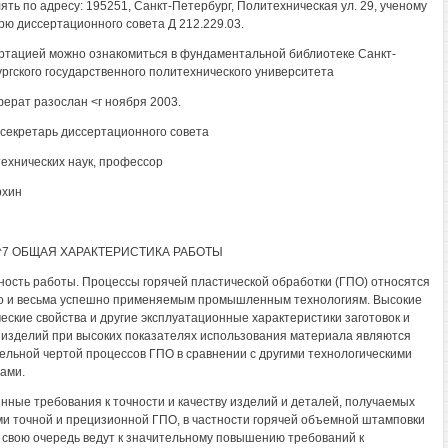
ять по адресу: 195251, Санкт-Петербург, Политехническая ул. 29, ученому
рю диссертационного совета Д 212.229.03.
ртацией можно ознакомиться в фундаментальной библиотеке Санкт-
ргского государственного политехнического университета
ерат разослан <г ноября 2003.
секретарь диссертационного совета
технических наук, профессор
рхин
7-^7 ОБЩАЯ ХАРАКТЕРИСТИКА РАБОТЫ
ность работы. Процессы горячей пластической обработки (ГПО) относятся
о и весьма успешно применяемым промышленным технологиям. Высокие
еские свойства и другие эксплуатационные характеристики заготовок и
 изделий при высоких показателях использования материала являются
ельной чертой процессов ГПО в сравнении с другими технологическими
ами.
ные требования к точности и качеству изделий и деталей, получаемых
и точной и прецизионной ГПО, в частности горячей объемной штамповки
в свою очередь ведут к значительному повышению требований к