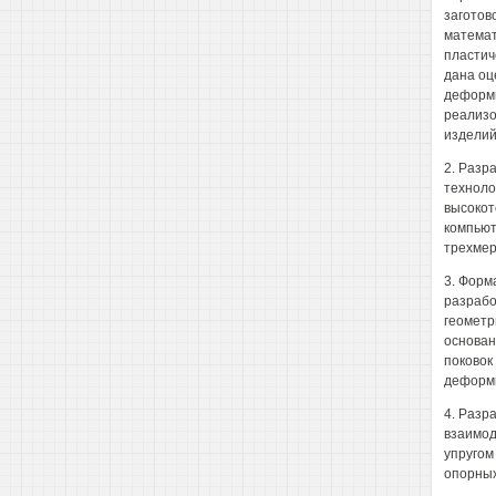
заготов
математ
пластич
дана оц
деформи
реализо
изделий
2. Разр
техноло
высокот
компьют
трехмер
3. Форм
разрабо
геометр
основан
поковок
деформ
4. Разр
взаимод
упругом
опорных