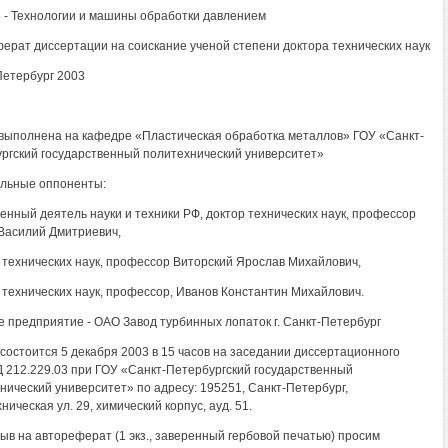
5 - Технологии и машины обработки давлением
ерат диссертации на соискание ученой степени доктора технических наук
Петербург 2003
выполнена на кафедре «Пластическая обработка металлов» ГОУ «Санкт-
ргский государственный политехнический университет»
льные оппоненты:
женный деятель науки и техники РФ, доктор технических наук, профессор
Василий Дмитриевич,
р технических наук, профессор Виторский Ярослав Михайлович,
р технических наук, профессор, Иванов Константин Михайлович.
 предприятие - ОАО Завод турбинных лопаток г. Санкт-Петербург
состоится 5 декабря 2003 в 15 часов на заседании диссертационного
Д 212.229.03 при ГОУ «Санкт-Петербургский государственный
нический университет» по адресу: 195251, Санкт-Петербург,
ическая ул. 29, химический корпус, ауд. 51.
ыв на автореферат (1 экз., заверенный гербовой печатью) просим