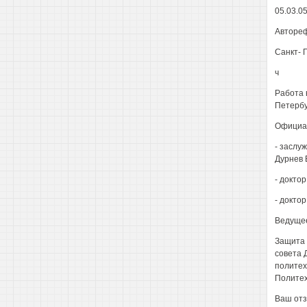
05.03.0
Автореф
Санкт- 
ч
Работа 
Петербу
Официа
- заслу
Дурнев 
- докто
- докто
Ведущее
Защита 
совета 
политех
Политехн
Ваш отз