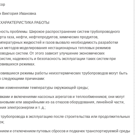
сор
 Виктория Ивановна
ХАРАКТЕРИСТИКА РАБОТЫ
ность проблемы. Широкое распространение систем трубопроводного
рта газа, нефти, нефтепродуктов, химических продуктов,
мпературных жидкостей и газов вызвало необходимость разработки
х методов моделирования нестационарных тепловых режимов
оводных систем. От этого зависит улучшение экономических
ристик, надежность и безопасность эксплуатации таких систем при
овившихся режимах.
овившиеся режимы работы неизотермических трубопроводов могут быть
 следующими причинами:
ыми изменениями температуры окружающей среды;
овками и включениями насосных агрегатов и теплообменников; они могут
ановыми или аварийными из-за отказов оборудования, линейной части,
ия электроэнергии и т. д.;
м трубопровода в эксплуатацию после строительства или продолжительных
ок;
ением и отключением путевых сбросов и подкачек транспортируемой среды