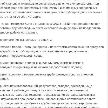
сной станции и минимально допустимое давление в конце системы, при
 соблюдения технологических ограничений и возможных оперативных
льствах, что позволяет повысить надежность трубопроводной системы и
 затраты на ее эксплуатацию.
танная методика была использована ОАО «НИПИ газпереработка» при
ровании трубопроводных систем сложной конфигурации на предприятии
зпром добыча Астрахань».
е положения, выносимые на защиту:
ическая модель нестационарного и неизотермического течения продуктов
реработки в трубопроводной системе: внешняя среда - стенка
овода - перекачиваемая среда;
а моделирования тепловых и гидродинамических режимов в
оводных коммуникациях на основе разработанной модели;
м имитационного моделирования трубопроводных систем сложной
рации.
рность научных положений, результатов, выводов, приведенных_в
ационной работе, достигнута за счет: сочетания формальных и
льных методов исследования; использования методов, адекватных
 изучавшихся процессов и явлений; обобщения накопленного опыта
по процессам теплообмена в трубопроводных системах; верификации
ых результатов в рамках известных теоретических конструкций, широко