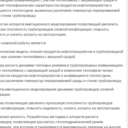
оводных коммуникациях с учетом теплообмена с окружающей средой и
ия теплофизических характеристик продуктов нефтепереработки и
иента теплоотдачи, вызванных различием температур перекачиваемой
 стенки трубопровода;
ботан алгоритм имитационного моделирования позволяющий увеличить
ную способность трубопроводов сложной конфигурации, повысить
сть и снизить затраты на эксплуатацию.
 новизной работы является
атическая модель течения продуктов нефтепереработки в трубопроводной
 при наличии теплообмена с внешней средой;
ика расчета динамики тепловых режимов в трубопроводных коммуникациях
м теплообмена с окружающей средой и изменения теплофизи-ческих
ристик продуктов нефтепереработки и коэффициента теплоотдачи,
ых различием температур перекачиваемой среды и стенки трубопровода;
итм имитационного моделирования динамики трубопроводов сложной
рации;
ика позволяющая увеличить пропускную способность трубопроводов
 конфигурации, повысить надежность, снизить затраты на эксплуатацию.
еская ценность. Разработаны методика и алгоритм расчета
оводов, позволяющие рассчитать теплогидравлический режим
ивания, при котором устанавливается максимальное давление на выходе