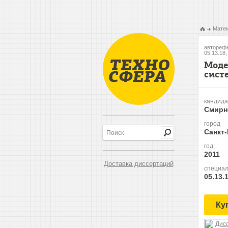
Матем
авторефе
05.13.18
Моде
сист
кандида
Смирн
город
Санкт
год
2011
Доставка диссертаций
специал
05.13.
Ку