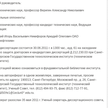
 руководитель:
технических наук, профессор Веригин Александр Николаевич
льные оппоненты:
технических наук, профессор кандидат технических наук, Ведущая
ация:
ий Игорь Васильевич Никифоров Аркадий Олегович ОАО
ефтехим»
иссертации состоится 30.06.2011 г. в 1300 час., ауд. 61 на заседании
по защите докторских и кандидатских диссертаций Д 212.230.03 при Санкт-
ргском Государственном технологическом институте (техническом
итете).
ртацией можно ознакомиться в фундаментальной библиотеке института.
на автореферат в одном экземпляре, заверенные печатью, просим
ть по адресу: 190013, Санкт-Петербург, Московский пр., д. 26, Санкт-
ргский Государственный технологический институт (технический
тет), Ученый Совет, тел. (812) 494-93-75, факс (812) 712-77-91,
Ш50Уе1@1есЬп0^.edu.ru.
ерат разослан 35 мая 2011 г. Ученый секретарь диссертационного совета,