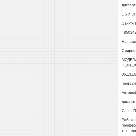
диссерт
1 6 ИЮН
Санкт-П
485034
На прав
Смирнов
МОДЕЛ
НЕФТЕ
05.13.1
програм
Авторе
диссерт
Санкт-П
Работа 
професс
техноло