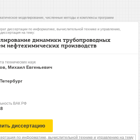
атическое моделирование, численные методы и комплексы программ
рат диссертации по информатике, вычислительной технике и управлению,
, диссертация на тему:
лирование динамики трубопроводных
ем нефтехимических производств
та технических наук
ов, Михаил Евгеньевич
-Петербург
ьность ВАК РФ
18
пить диссертацию