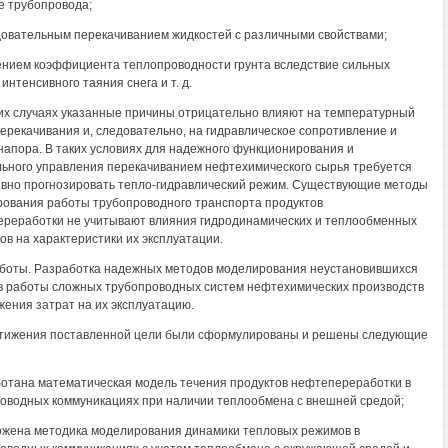
е трубопровода;
довательным перекачиванием жидкостей с различными свойствами;
ением коэффициента теплопроводности грунта вследствие сильных
интенсивного таяния снега и т. д.
их случаях указанные причины отрицательно влияют на температурный
ерекачивания и, следовательно, на гидравлическое сопротивление и
напора. В таких условиях для надежного функционирования и
ьного управления перекачиванием нефтехимического сырья требуется
вно прогнозировать тепло-гидравлический режим. Существующие методы
ования работы трубопроводного транспорта продуктов
реработки не учитывают влияния гидродинамических и теплообменных
ов на характеристики их эксплуатации.
боты. Разработка надежных методов моделирования неустановившихся
 работы сложных трубопроводных систем нефтехимических производств
жения затрат на их эксплуатацию.
тижения поставленной цели были сформулированы и решены следующие
ботана математическая модель течения продуктов нефтепереработки в
оводных коммуникациях при наличии теплообмена с внешней средой;
ожена методика моделирования динамики тепловых режимов в