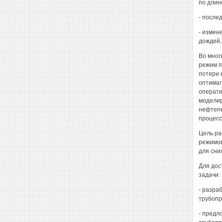
по длин
- после
- измен
дождей, 
Во мног
режим п
потери 
оптимал
операти
моделир
нефтепе
процесс
Цель ра
режимов
для сни
Для дос
задачи:
- разра
трубопр
- предл