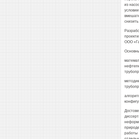
из насо
условии
вмешате
снизить
Разрабо
проекти
ООО «Га
Основны
математ
нефтепе
трубопр
методик
трубопр
алгорит
конфигу
Достове
диссерт
неформа
природе
работы 
отдельн