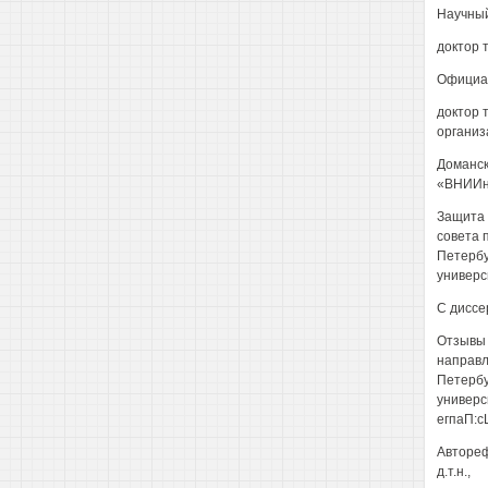
Научный
доктор 
Официа
доктор 
организ
Доманск
«ВНИИн
Защита д
совета 
Петербу
универс
С диссе
Отзывы 
направля
Петербу
универси
егпаП:с
Автореф
д.т.н.,