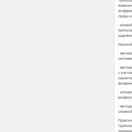
трубопр
изменен
коэффиц
среды и
- разра
пропуск
надежно
Научной
- матем
системе
- метод
с учето
характе
вызванн
- алгор
конфигу
- метод
сложной
Практич
трубопр
перекач