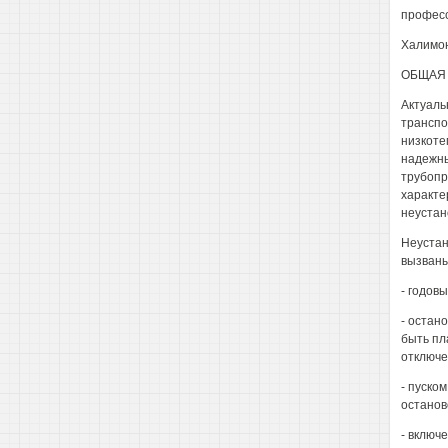
профес
Халимон
ОБЩАЯ 
Актуаль
транспо
низкоте
надежны
трубопр
характе
неустан
Неустан
вызваны
- годов
- остан
быть пл
отключен
- пуско
останов
- включ