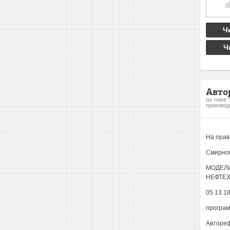
Ч
Ч
Авто
по теме 
производ
На прав
Смирнов
МОДЕЛ
НЕФТЕ
05.13.1
програм
Авторе