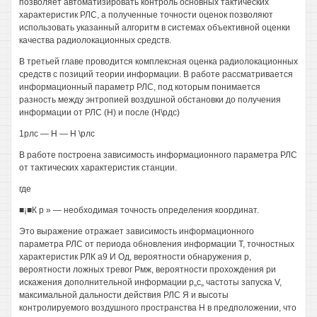
позволяет автоматизировать контроль основных тактических
характеристик РЛС, а полученные точности оценок позволяют
использовать указанный алгоритм в системах объективной оценки
качества радиолокационных средств.
В третьей главе проводится комплексная оценка радиолокационных
средств с позиций теории информации. В работе рассматривается
информационный параметр РЛС, под которым понимается
разность между энтропией воздушной обстановки до получения
информации от РЛС (Н) и после (Н\рдс)
1рлс — Н — Н \рлс
В работе построена зависимость информационного параметра РЛС
от тактических характеристик станции.
где
■¡■К р » — необходимая точность определения координат.
Это выражение отражает зависимость информационного
параметра РЛС от периода обновления информации Т, точностных
характеристик РЛК а9 И Од, вероятности обнаружения р,
вероятности ложных тревог Рмж, вероятности прохождения ри
искажения дополнительной информации р„с„ частоты запуска V,
максимальной дальности действия РЛС Я и высоты
контролируемого воздушного пространства Н в предположении, что