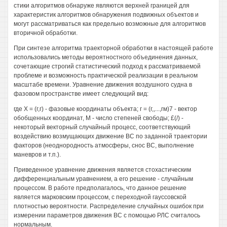
стики алгоритмов обнаруже являются верхней границей для
характеристик алгоритмов обнаружения подвижных объектов и
могут рассматриваться как предельно возможные для алгоритмов
вторичной обработки.
При синтезе алгоритма траекторной обработки в настоящей работе
использовались методы вероятностного объединения данных,
сочетающие строгий статистический подход к рассматриваемой
проблеме и возможность практической реализации в реальном
масштабе времени. Уравнение движения воздушного судна в
фазовом пространстве имеет следующий вид:
где Х = (г,г) - фазовые координаты объекта; г = (г,,...,гм)7 - вектор
обобщенных координат, М - число степеней свободы; £(/) -
некоторый векторный случайный процесс, соответствующий
воздействию возмущающих движение ВС по заданной траектории
факторов (неоднородность атмосферы, снос ВС, выполнение
маневров и т.п.).
Приведенное уравнение движения является стохастическим
дифференциальным уравнением, а его решение - случайным
процессом. В работе предполагалось, что данное решение
является марковским процессом, с переходной гауссовской
плотностью вероятности. Распределение случайных ошибок при
измерении параметров движения ВС с помощью РЛС считалось
нормальным.