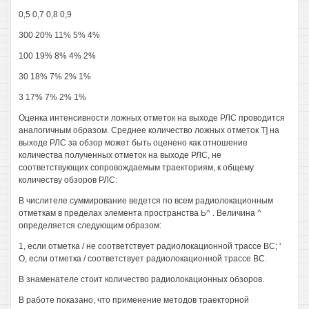
0,5 0,7 0,8 0,9
300 20% 11% 5% 4%
100 19% 8% 4% 2%
30 18% 7% 2% 1%
3 17% 7% 2% 1%
Оценка интенсивности ложных отметок на выходе РЛС проводится
аналогичным образом. Среднее количество ложных отметок Т] на
выходе РЛС за обзор может быть оценено как отношение
количества полученных отметок на выходе РЛС, не
соответствующих сопровождаемым траекториям, к общему
количеству обзоров РЛС:
В числителе суммирование ведется по всем радиолокационным
отметкам в пределах элемента пространства Ь^ . Величина ^
определяется следующим образом:
1, если отметка / не соответствует радиолокационной трассе ВС; '
О, если отметка / соответствует радиолокационной трассе ВС.
В знаменателе стоит количество радиолокационных обзоров.
В работе показано, что применение методов траекторной