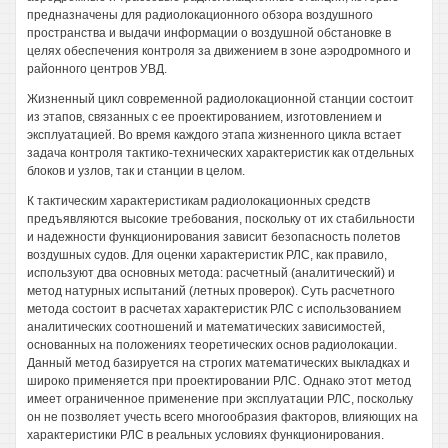
предназначены для радиолокационного обзора воздушного
пространства и выдачи информации о воздушной обстановке в
целях обеспечения контроля за движением в зоне аэродромного и
районного центров УВД.
Жизненный цикл современной радиолокационной станции состоит
из этапов, связанных с ее проектированием, изготовлением и
эксплуатацией. Во время каждого этапа жизненного цикла встает
задача контроля тактико-технических характеристик как отдельных
блоков и узлов, так и станции в целом.
К тактическим характеристикам радиолокационных средств
предъявляются высокие требования, поскольку от их стабильности
и надежности функционирования зависит безопасность полетов
воздушных судов. Для оценки характеристик РЛС, как правило,
используют два основных метода: расчетный (аналитический) и
метод натурных испытаний (летных проверок). Суть расчетного
метода состоит в расчетах характеристик РЛС с использованием
аналитических соотношений и математических зависимостей,
основанных на положениях теоретических основ радиолокации.
Данный метод базируется на строгих математических выкладках и
широко применяется при проектировании РЛС. Однако этот метод
имеет ограниченное применение при эксплуатации РЛС, поскольку
он не позволяет учесть всего многообразия факторов, влияющих на
характеристики РЛС в реальных условиях функционирования.