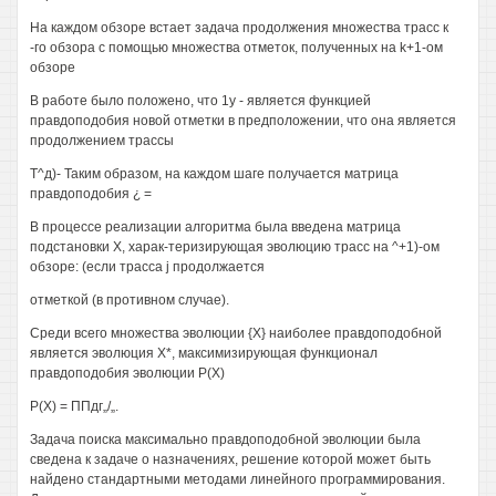
На каждом обзоре встает задача продолжения множества трасс к
-го обзора с помощью множества отметок, полученных на k+1-ом
обзоре
В работе было положено, что 1у - является функцией
правдоподобия новой отметки в предположении, что она является
продолжением трассы
Т^д)- Таким образом, на каждом шаге получается матрица
правдоподобия ¿ =
В процессе реализации алгоритма была введена матрица
подстановки X, харак-теризирующая эволюцию трасс на ^+1)-ом
обзоре: (если трасса j продолжается
отметкой (в противном случае).
Среди всего множества эволюции {X} наиболее правдоподобной
является эволюция X*, максимизирующая функционал
правдоподобия эволюции Р(Х)
Р(Х) = ППдг„/„.
Задача поиска максимально правдоподобной эволюции была
сведена к задаче о назначениях, решение которой может быть
найдено стандартными методами линейного программирования.