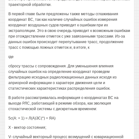
траекторной обработки.
В первой главе были предложены также методы сглаживания
координат ВС, так как наличие случайных ошибок измерения
координат воздушных судов приводит к ошибкам при их
экстраполяции. Это в свою очередь приводит к возможным ошибкам
при отождествлении отметок с уже завязанными трассами. Из-за
данных ошибок происходит перепутывание трасс, продолжение
трасс с помощью ложных отметок и, в итоге, к
где
сбросу трассы с сопровождения. Для уменьшения влияния
случайных ошибок на определение координат проведем
фильтрацию исходных радиолокационных данных исходя из
априорной информации о характере движения цели и
статистических характеристиках распределения ошибок.
В работе рассматривалась информация о координатах ВС на
выходе РЛС, работающей в режиме обзора, как эволюция
стохастической системы с дискретным временем:
5с(А: + 1) = Л(А)ЗС(*) + ЯА)
X - вектор состояния;
V- случайный векторный процесс возмущений с ковариационной