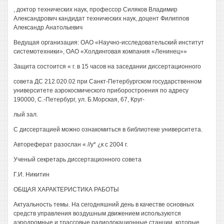
, доктор технических наук, профессор Силяков Владимир
Александрович кандидат технических наук, доцент Филиппов
Александр Анатольевич
Ведущая организация: ОАО «Научно-исследовательский институт
системотехники», ОАО «Холдинговая компания «Ленинец»»
Защита состоится « г. в 15 часов на заседании диссертационного
совета ДС 212.020.02 при Санкт-Петербургском государственном
университете аэрокосмического приборостроения по адресу
190000, С.-Петербург, ул. Б.Морская, 67, Круг-
лый зал.
С диссертацией можно ознакомиться в библиотеке университета.
Автореферат разослан « //у* ¿к с 2004 г.
Ученый секретарь диссертационного совета
Г.И. Никитин
ОБЩАЯ ХАРАКТЕРИСТИКА РАБОТЫ
Актуальность темы. На сегодняшний день в качестве основных
средств управления воздушным движением используются
аэродромные и трассовые радиолокационные станции, которые