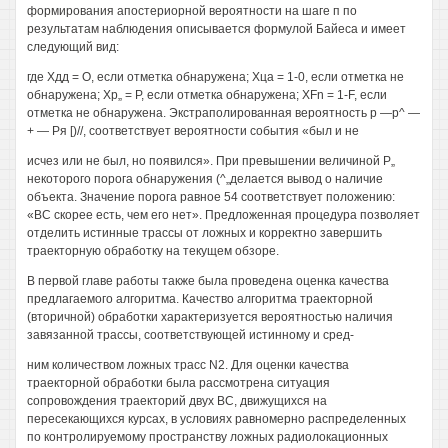
формирования апостериорной вероятности на шаге п по
результатам наблюдения описывается формулой Байеса и имеет
следующий вид:
где Хдд = О, если отметка обнаружена; Хца = 1-0, если отметка не
обнаружена; Хр„ = Р, если отметка обнаружена; XFn = 1-F, если
отметка не обнаружена. Экстраполированная вероятность р —р^ —
+ — Ря [)//, соответствует вероятности события «был и не
исчез или не был, но появился». При превышении величиной Р„
некоторого порога обнаружения (^„делается вывод о наличие
объекта. Значение порога равное 54 соответствует положению:
«ВС скорее есть, чем его нет». Предложенная процедура позволяет
отделить истинные трассы от ложных и корректно завершить
траекторную обработку на текущем обзоре.
В первой главе работы также была проведена оценка качества
предлагаемого алгоритма. Качество алгоритма траекторной
(вторичной) обработки характеризуется вероятностью наличия
завязанной трассы, соответствующей истинному и сред-
ним количеством ложных трасс N2. Для оценки качества
траекторной обработки была рассмотрена ситуация
сопровождения траекторий двух ВС, движущихся на
пересекающихся курсах, в условиях равномерно распределенных
по контролируемому пространству ложных радиолокационных