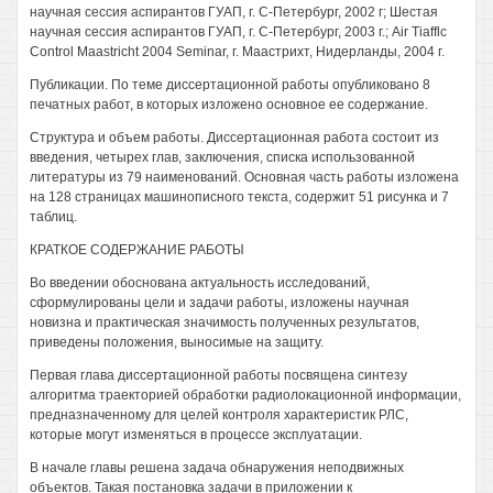
научная сессия аспирантов ГУАП, г. С-Петербург, 2002 г; Шестая
научная сессия аспирантов ГУАП, г. С-Петербург, 2003 г.; Air Tiafflc
Control Maastricht 2004 Seminar, г. Маастрихт, Нидерланды, 2004 г.
Публикации. По теме диссертационной работы опубликовано 8
печатных работ, в которых изложено основное ее содержание.
Структура и объем работы. Диссертационная работа состоит из
введения, четырех глав, заключения, списка использованной
литературы из 79 наименований. Основная часть работы изложена
на 128 страницах машинописного текста, содержит 51 рисунка и 7
таблиц.
КРАТКОЕ СОДЕРЖАНИЕ РАБОТЫ
Во введении обоснована актуальность исследований,
сформулированы цели и задачи работы, изложены научная
новизна и практическая значимость полученных результатов,
приведены положения, выносимые на защиту.
Первая глава диссертационной работы посвящена синтезу
алгоритма траекторией обработки радиолокационной информации,
предназначенному для целей контроля характеристик РЛС,
которые могут изменяться в процессе эксплуатации.
В начале главы решена задача обнаружения неподвижных
объектов. Такая постановка задачи в приложении к