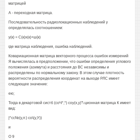
матрицей
А - переходная матрица.
Последовательность радиолокационных наблюдений у
определялась соотношением:
у(к) = С(к)х(к)+ш{к)
где матрица наблюдения, ошибка наблюдений.
Ковариационная матрица векторного процесса ошибок измерений
Я вычислялась в предположении, что ошибки определения углового
положения (азимута) и расстояния до ВС независимы и
распределены по нормальному закону. В этом случае плотность
вероятности распределения координат на выходе РЛС имеет
следующее значение:
ею;
Тогда в декартовой систб (соЧ*,*) соу(х,у)"\ ционная матрица К имеет
вид:
|^сс№(у,л:) со\(у,У))
и
О 9