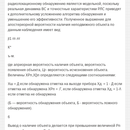
радиолокационному обнаружению является модельной, поскольку
реальная динамика ВС и точностные характеристики РЛС приводят
к дополнительному усложнению алгоритма обнаружения и
уменьшению его эффективности. Полученное выражение для
апостериорной вероятности наличия неподвижного объекта по
данным наблюдения имеет вид:
jl1 гп лт
К*
ъ-м.
где априорная вероятность наличия объекта, вероятность
появления объекта, Цг- вероятность исчезновения объекта.
Величины ХРп,Х[)п определяются следующими соотношениями:
Хш = Д если обнаружена отметка на выходе прибора Xд. = 1 - Д если
отметка не обнаружена ХРп = .Г, если обнаружена отметка Хд, = 1-/\
если отметка не обнаружена
(Б — вероятность обнаружения объекта, Б - вероятность ложного
обнаружения).
6
Вывод о наличие объекта делается при превышении величиной Рп