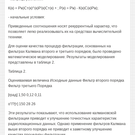
К(к) = Р\к)Ст(к)^(к)Р'(к)Ст(к) + ; Р(к) = Р\к) - К(к)С(к)Р\к);
- начальные условия:
Приведенные соотношения носят рекуррентный характер, что
позволяет легко реализовывать их на средствах вычислительной
техники.
Для оценки качества процедур фильтрации, основанных на
фильтрах Калмана второго и третьего порядков, было проведено
математическое моделирование. Результаты моделирования
представлены в таблице 2.
Таблица 2.
Оцениваемая величина Исходные данные Фильтр второго порядка
Фильтр третьего Порядка
[град] 1,50 0,12 0,11
о"/?[т] 150 28 26
Эти результаты показывают, что использование калмановской
фильтрации приводит к улучшению точностных характеристик
радиолокационных данных. Однако применение фильтров Калмана
выше второго порядка не приводит к заметному улучшению
качества процедуры фильтрации.