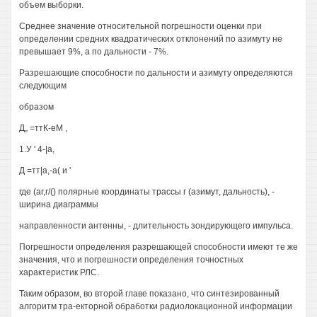
объем выборки.
Среднее значение относительной погрешности оценки при
определении средних квадратических отклонений по азимуту не
превышает 9%, а по дальности - 7%.
Разрешающие способности по дальности и азимуту определяются
следующим
образом
Д„ =ттК-еМ ,
1.У ' 4-|а,
Д =тт|а,-а( и '
где (аг,г/() полярные координаты трассы г (азимут, дальность), -
ширина диаграммы
направленности антенны, - длительность зондирующего импульса.
Погрешности определения разрешающей способности имеют те же
значения, что и погрешности определения точностных
характеристик РЛС.
Таким образом, во второй главе показано, что синтезированный
алгоритм тра-екторной обработки радиолокационной информации