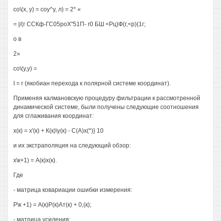
со\(х, у) = соу^у, л) = 2* «
= |/(г ССКф-ГС05роХ''51П- г0 БШ <Рц)Ф(г,<р)(1г;
о в
2»
со\(у,у) =
I = г (якобиан перехода к полярной системе координат).
Применяя калмановскую процедуру фильтрации к рассмотренной
динамической системе, были получены следующие соотношения
для сглаживания координат:
х(к) = х'(к) + К(к)\у(к) - С(А)х(*)} 10
и их экстраполяция на следующий обзор:
х\к+1) = А(к)х(к).
Где
- матрица ковариации ошибки измерения:
Р\к +1) = А(к)Р(к)Ат(к) + 0,(к);
- матрица усиления: