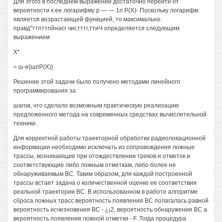
Для этого в последнем выражении достаточно перейти от
вероятности к ее логарифму р — — 1п.Р(Х)- Поскольку логарифм
является возрастающей функцией, то максимально
правд"ттпттпйнасг чиг,тттг,ттиЧ определяется следующим
выражением
X*
= ш-е{шпР(Х)}
Решение этой задачи было получено методами линейного
программирования за
шагов, что сделало возможным практическую реализацию
предложенного метода на современных средствах вычислительной
техники.
Для корректной работы траекторной обработки радиолокационной
информации необходимо исключать из сопровождения ложные
трассы, возникающие при отождествлении треков и отметок и
соответствующие либо ложным отметкам, либо более не
обнаруживаемым ВС. Таким образом, для каждой построенной
трассы встает задача о количественной оценке ее соответствия
реальной траектории ВС. В использованном в работе алгоритме
сброса ложных трасс вероятность появления ВС полагалась равной
вероятность исчезновения ВС - ¿¡2, вероятность обнаружения ВС а
вероятность появления ложной отметки - F. Тогда процедура