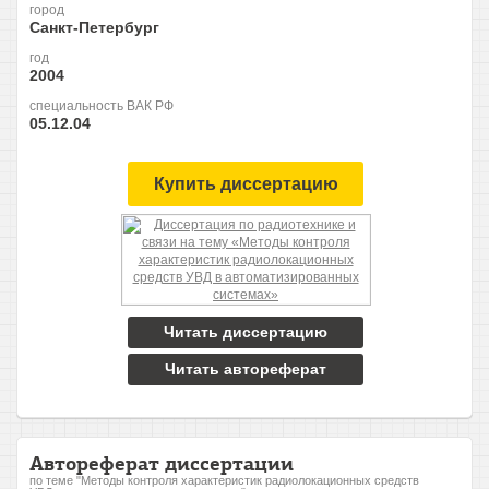
город
Санкт-Петербург
год
2004
специальность ВАК РФ
05.12.04
Купить диссертацию
Читать диссертацию
Читать автореферат
Автореферат диссертации
по теме "Методы контроля характеристик радиолокационных средств