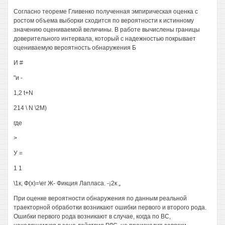
Согласно теореме Гливенко полученная эмпирическая оценка с
ростом объема выборки сходится по вероятности к истинному
значению оцениваемой величины. В работе вычислены границы
доверительного интервала, который с надежностью покрывает
оцениваемую вероятность обнаружения Б
И #
"и -
1,2 t+N
214 \ N \2М)
где
>
У =
1 1
\1к, Ф(х)=\ег Ж- Фикция Лапласа. -¡2к „
При оценке вероятности обнаружения по данным реальной
траекторной обработки возникают ошибки первого и второго рода.
Ошибки первого рода возникают в случае, когда по ВС,