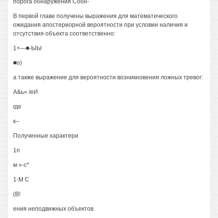
порога обнаружения Собн-
В первой главе получены выражения для математического
ожидания апостериорной вероятности при условии наличия и
отсутствия объекта соответственно:
1+—■-ЫЫ
■о)
а также выражение для вероятности возникновения ложных тревог:
А&ь» /еИ
где
к--
Полученные характери
1п
м »-с*
1-М С
(В!
ения неподвижных объектов