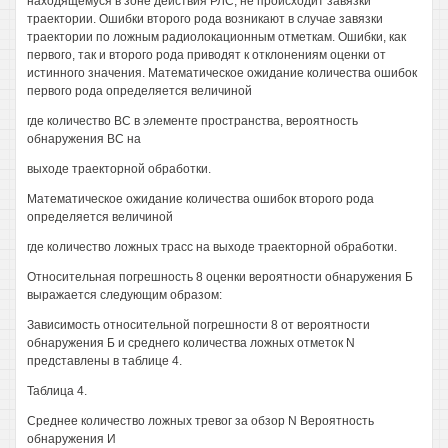
находящемуся в зоне действия РЛС, не происходит завязки
траектории. Ошибки второго рода возникают в случае завязки
траектории по ложным радиолокационным отметкам. Ошибки, как
первого, так и второго рода приводят к отклонениям оценки от
истинного значения. Математическое ожидание количества ошибок
первого рода определяется величиной
где количество ВС в элементе пространства, вероятность
обнаружения ВС на
выходе траекторной обработки.
Математическое ожидание количества ошибок второго рода
определяется величиной
где количество ложных трасс на выходе траекторной обработки.
Относительная погрешность 8 оценки вероятности обнаружения Б
выражается следующим образом:
Зависимость относительной погрешности 8 от вероятности
обнаружения Б и среднего количества ложных отметок N
представлены в таблице 4.
Таблица 4.
Среднее количество ложных тревог за обзор N Вероятность
обнаружения И