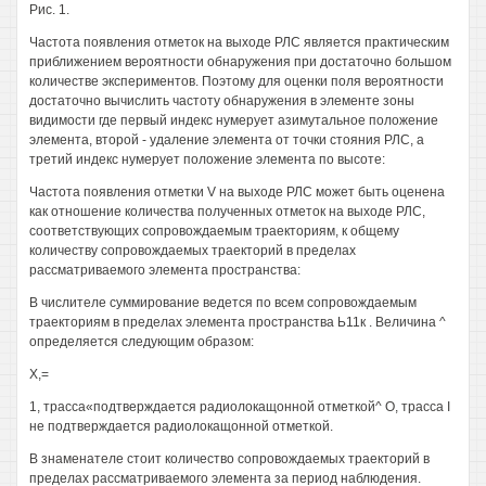
Рис. 1.
Частота появления отметок на выходе РЛС является практическим
приближением вероятности обнаружения при достаточно большом
количестве экспериментов. Поэтому для оценки поля вероятности
достаточно вычислить частоту обнаружения в элементе зоны
видимости где первый индекс нумерует азимутальное положение
элемента, второй - удаление элемента от точки стояния РЛС, а
третий индекс нумерует положение элемента по высоте:
Частота появления отметки V на выходе РЛС может быть оценена
как отношение количества полученных отметок на выходе РЛС,
соответствующих сопровождаемым траекториям, к общему
количеству сопровождаемых траекторий в пределах
рассматриваемого элемента пространства:
В числителе суммирование ведется по всем сопровождаемым
траекториям в пределах элемента пространства Ь11к . Величина ^
определяется следующим образом:
Х,=
1, трасса«подтверждается радиолокащонной отметкой^ О, трасса I
не подтверждается радиолокащонной отметкой.
В знаменателе стоит количество сопровождаемых траекторий в
пределах рассматриваемого элемента за период наблюдения.