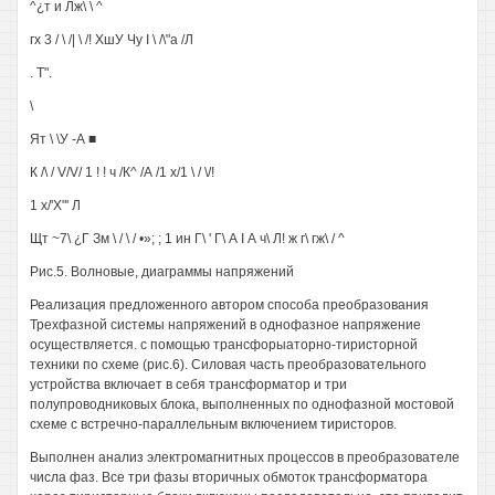
^¿т и Лж\ \ ^
гх 3 / \ /| \ /! ХшУ Чу I \ /\"а /Л
. Т".
\
Ят \ \У -А ■
К /\ / V/V/ 1 ! ! ч /К^ /А /1 х/1 \ / \/!
1 х/'Х"' Л
Щт ~7\ ¿Г Зм \ / \ / •»; ; 1 ин Г\ ' Г\ А I А ч\ Л! ж г\ гж\ / ^
Рис.5. Волновые, диаграммы напряжений
Реализация предложенного автором способа преобразования
Трехфазной системы напряжений в однофазное напряжение
осуществляется. с помощью трансфорыаторно-тиристорной
техники по схеме (рис.6). Силовая часть преобразовательного
устройства включает в себя трансформатор и три
полупроводниковых блока, выполненных по однофазной мостовой
схеме с встречно-параллельным включением тиристоров.
Выполнен анализ электромагнитных процессов в преобразователе
числа фаз. Все три фазы вторичных обмоток трансформатора