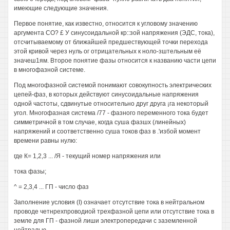
имеющие следующие значения.
Первое понятие, как известно, относится к угловому значению
аргумента СО? £ У синусоидальной кр::зой напряжения (ЭДС, тока),
отсчитываемому от ближайшей предшествующей точки перехода
этой кривой через нуль ог отрицательных к ноло-зштельным её
значеш1ям. Второе понятие фазы относится к названию части цепи
в многофазной системе.
Под многофазной системой понимают совокупность электрических
цепей-фаз, в которых действуют синусоидальные напряжения
одной частоты, сдвинутые относительно друг друга ¡га некоторый
угол. Многофазная система /77 - фазного переменного тока будет
симметричной в том случае, когда суша фазшх (линейных)
напряжений и соответственно суша токов фаз в .'избой момент
времени равны нулю:
где К= 1,2,3 ... /Я - текущий номер напряжения или
тока фазы;
^ = 2,3,4 ... ГП - число фаз
Заполнение условия (I) означает отсутствие тока в нейтральном
проводе четнрехпроводиой трехфазной цепи или отсутствие тока в
земле для ГП - фазной лиши электропередачи с заземленной