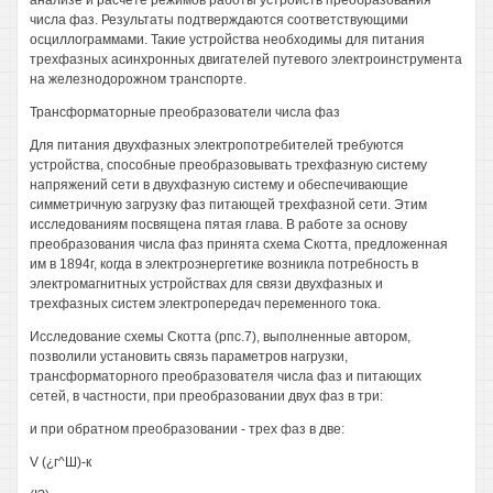
анализе и расчете режимов работы устройств преобразования
числа фаз. Результаты подтверждаются соответствующими
осциллограммами. Такие устройства необходимы для питания
трехфазных асинхронных двигателей путевого электроинструмента
на железнодорожном транспорте.
Трансформаторные преобразователи числа фаз
Для питания двухфазных электропотребителей требуются
устройства, способные преобразовывать трехфазную систему
напряжений сети в двухфазную систему и обеспечивающие
симметричную загрузку фаз питающей трехфазной сети. Этим
исследованиям посвящена пятая глава. В работе за основу
преобразования числа фаз принята схема Скотта, предложенная
им в 1894г, когда в электроэнергетике возникла потребность в
электромагнитных устройствах для связи двухфазных и
трехфазных систем электропередач переменного тока.
Исследование схемы Скотта (рпс.7), выполненные автором,
позволили установить связь параметров нагрузки,
трансформаторного преобразователя числа фаз и питающих
сетей, в частности, при преобразовании двух фаз в три:
и при обратном преобразовании - трех фаз в две:
V (¿г^Ш)-к