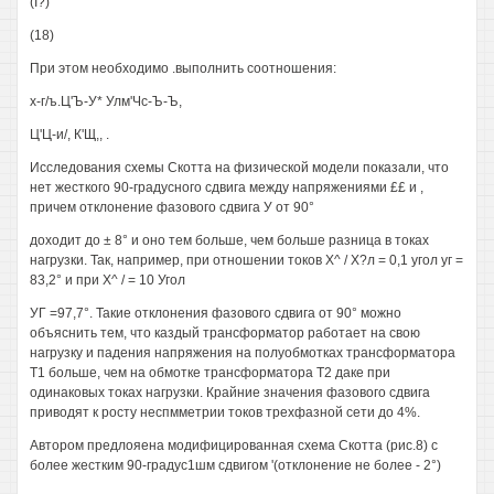
(I?)
(18)
При этом необходимо .выполнить соотношения:
х-г/ъ.Ц'Ъ-У* Улм'Чс-Ъ-Ъ,
Ц'Ц-и/, К'Щ,, .
Исследования схемы Скотта на физической модели показали, что
нет жесткого 90-градусного сдвига между напряжениями ££ и ,
причем отклонение фазового сдвига У от 90°
доходит до ± 8° и оно тем больше, чем больше разница в токах
нагрузки. Так, например, при отношении токов Х^ / Х?л = 0,1 угол уг =
83,2° и при Х^ / = 10 Угол
УГ =97,7°. Такие отклонения фазового сдвига от 90° можно
объяснить тем, что каздый трансформатор работает на свою
нагрузку и падения напряжения на полуобмотках трансформатора
Т1 больше, чем на обмотке трансформатора Т2 даке при
одинаковых токах нагрузки. Крайние значения фазового сдвига
приводят к росту неспмметрии токов трехфазной сети до 4%.
Автором предлояена модифицированная схема Скотта (рис.8) с
более жестким 90-градус1шм сдвигом '(отклонение не более - 2°)