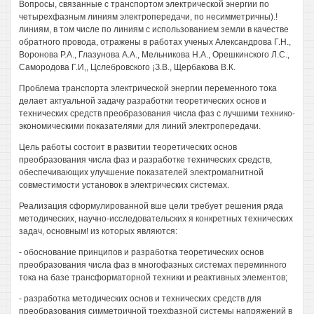
Вопросы, связанные с транспортом электрической энергии по
четырехфазным линиям электропередачи, по несимметричны).!
линиям, в том числе по линиям с использованием земли в качестве
обратного провода, отражены в работах ученых Александрова Г.Н.,
Воронова P.A., Глазунова A.A., Мельникова H.A., Орешкинского Л.С.,
Самородова Г.И,, Цслебровского ¡З.В., Щербакова В.К.
Проблема транспорта электрической энергии переменного тока
делает актуальной задачу разработки теоретических основ и
технических средств преобразования числа фаз с лучшими технико-
экономическими показателями для линий электропередачи.
Цель работы состоит в развитии теоретических основ
преобразования числа фаз и разработке технических средств,
обеспечивающих улучшение показателей электромагнитной
совместимости установок в электрических системах.
Реализация сформулированной вше цели требует решения ряда
методических, научно-исследовательских я конкретных технических
задач, основным! из которых являются:
- обоснование принципов и разработка теоретических основ
преобразования числа фаз в многофазных системах переминного
тока на базе трансформаторной техники и реактивных элементов;
- разработка методических основ и технических средств для
преобразования симметричной трехфазной системы напряжений в