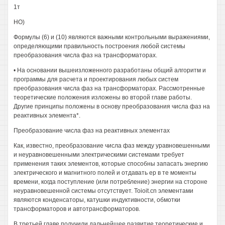
1т
НО)
Формулы (6) и (10) являются важными контрольными выражениями,
определяющими правильность построения любой системы
преобразования числа фаз на трансформаторах.
• На основании вышеизложенного разработаны общий алгоритм и
программы для расчета и проектирования любых систем
преобразования числа фаз на трансформаторах. Рассмотренные
теоретические положения изложены во второй главе работы.
Другие принципы положены в основу преобразования числа фаз на
реактивных элемента*.
Преобразование числа фаз на реактивных элементах
Как, известно, преобразование числа фаз между уравновешенными
и неуравновешенными электрическими системами требует
применения таких элементов, которые способны запасать энергию
электрического и магнитного полей и отдавать ер в те моменты
времени, когда поступление (или потребление) энергии на стороне
неуравновешенной системы отсутствует. Toioit.cn элементами
являются конденсаторы, катушки индуктивности, обмотки
трансформаторов и автотрансформаторов.
В третьей главе получили дальнейшее развитие теоретические и