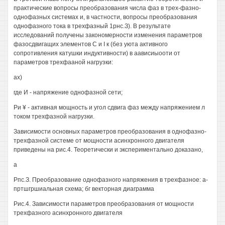
практические вопросы преобразования числа фаз в трех-фазно-
однофазных системах и, в частности, вопросы преобразования
однофазного тока в трехфазный 1рнс.З). В результате
исследований получены закономерности изменения параметров
фазосдвигащих элементов С и I к (без уюта активного
сопротивления катушки индуктивности) в аависиыооти от
параметров трехфааной нагрузки:
ах)
где И - напряжение однофазной сети;
Ри ¥ - активная мощность и угол сдвига фаз между напряжением л
током трехфазной нагрузки.
Зависимости основных параметров преобразования в однофазно-
трехфазной системе от мощности асинхронного двигателя
приведены на рис.4. Теоретически и экспериментально доказано,
а
Рпс.З. Преобразование однофазного напряжения в трехфазное: а-
пртшгршиальная схема; бг векторная диаграмма
Рис.4. Зависимости параметров преобразования от мощности
трехфазного асинхронного двигателя