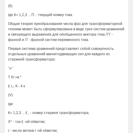
(6)
где К= 1,2,3 ... П. - текущий номер тока.
Общая теория преобразования числа фаз для трансформаторной
техники может быть сформулирована в виде трех систем уравнений
и связующего выражения для обобщенного вектора тока /77 -
фазной и /7 - фазной систем переменного тока.
Первая система уравнений представляет собой совокупность
отдельных уравнений магнитодвижущих сил для каждого из
стержней трансформатора:
' п '
Т IV »в *
£ г„- К - 4 к
(V)
где
К= 1,2,3 ... £ , - номер стержня трансформатора;
Х^ - ток £ -ой обмотки;
г - число витков I -ой обмотки;