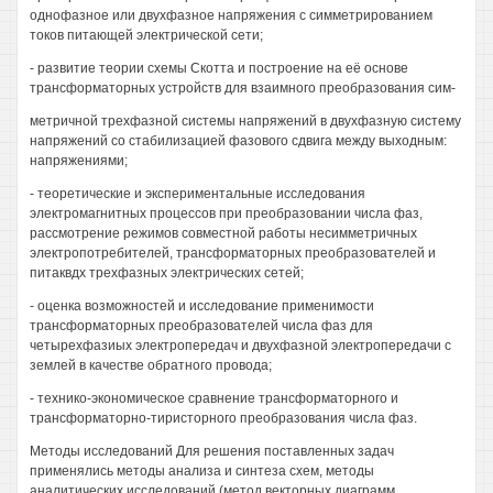
однофазное или двухфазное напряжения с симметрированием
токов питающей электрической сети;
- развитие теории схемы Скотта и построение на её основе
трансформаторных устройств для взаимного преобразования сим-
метричной трехфазной системы напряжений в двухфазную систему
напряжений со стабилизацией фазового сдвига между выходным:
напряжениями;
- теоретические и экспериментальные исследования
электромагнитных процессов при преобразовании числа фаз,
рассмотрение режимов совместной работы несимметричных
электропотребителей, трансформаторных преобразователей и
питаквдх трехфазных электрических сетей;
- оценка возможностей и исследование применимости
трансформаторных преобразователей числа фаз для
четырехфазиых электропередач и двухфазной электропередачи с
землей в качестве обратного провода;
- технико-экономическое сравнение трансформаторного и
трансформаторно-тиристорного преобразования числа фаз.
Методы исследований Для решения поставленных задач
применялись методы анализа и синтеза схем, методы
аналитических исследований (метод векторных диаграмм,