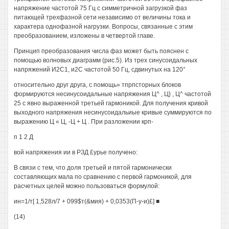
напряжение частотой 75 Гц с симметричной загрузкой фаз
питающей трехфазной сети независимо от величины тока и
характера однофазной нагрузки. Вопросы, связанные с этим
преобразованием, изложены в четвертой главе.
Принцип преобразования числа фаз может быть пояснен с
помощью волновых диаграмм (рис.5). Из трех синусоидальных
напряжений И2С1, и2С частотой 50 Гц, сдвинутых на 120°
относительно друг друга, с помощь» тпрпсторных блоков
формируются несинусоидальные напряжения Ц^ , Ц} , Ц^ частотой
25 с явно выраженной третьей гармоникой. Для получения кривой
выходного напряжения несинусоидальиые кривые суммируются по
выражению Ц « Ц, -Ц + Ц . При разложении крп-
п 1 2 Д
вой напряжения ии в РЗД £урье получено:
В связи с тем, что доля третьей и пятой гармонически
составляющих мала по сравнению с первой гармоникой, для
расчетных целей можно пользоваться формулой:
ин=1/т[ 1,528л/7 + 099$т(&мия) + 0,0353(П-у-и)£] ■
(14)