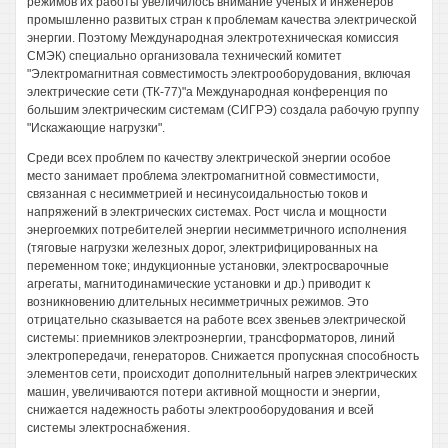
режимов их работы увеличилось внимание ученых и инженеров
промышленно развитых стран к проблемам качества электрической
энергии. Поэтому Международная электротехническая комиссия
СМЭК) специально организовала технический комитет
"Электромагнитная совместимость электрооборудования, включая
электрические сети (ТК-77)"а Международная конференция по
большим электрическим системам (СИГРЭ) создала рабочую группу
"Искажающие нагрузки".
Среди всех проблем по качеству электрической энергии особое
место занимает проблема электромагнитной совместимости,
связанная с несимметрией и несинусоидальностью токов и
напряжений в электрических системах. Рост числа и мощности
энергоемких потребителей энергии несимметричного исполнения
(тяговые нагрузки железных дорог, электрифицированных на
переменном токе; индукционные установки, электросварочные
агрегаты, магнитодинамические установки и др.) приводит к
возникновению длительных несимметричных режимов. Это
отрицательно сказывается на работе всех звеньев электрической
системы: приемников электроэнергии, трансформаторов, линий
электропередачи, генераторов. Снижается пропускная способность
элементов сети, происходит дополнительный нагрев электрических
машин, увеличиваются потери активной мощности и энергии,
снижается надежность работы электрооборудования и всей
системы электроснабжения.