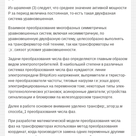
Из шраяенкя (3) следует, что среднее значение активной мощности
Р за период величина постоянная, то-естъ такая двухфазная
система уравновешенная.
Взаимное преобразование многофазных симметричных
уравновешенных систем, включая несимметричную, по
уравновешенную двухфазную систему, целесообразно выполнять
на трансфюрматор-пой технике, так как трансформаторы не
:;з:.:сиязот условия уравновешенности.
Задачи преобразования числа фаз определяются главным образом
видом электропотребителей. В наибольшей степени в различных
системах преобразования числа фаз нуждаются: линии
электропередачи BHqoKoro напряжения; выпрямители и тяристор-
нне преобразователи частоты; тяговые нагрузки г.е:;езшх дорог,
электрифицированных на переменном токе; некоторые типы элек-
тротехнологнческнх установок; асинхронные двигатели; устройства
сигнализации и блокировки па келезподорозюм транспорте.
Далее в работе основное внимание уделено трансфер;,:атор;ш.м
способа;,1 преобразования числа фаз.
При разработке математической модели преобразования числа
фаз на трансформаторах использован метод преобразования
координат, когда производится замена одних переменных другими