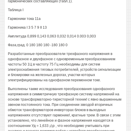
гармонических составляющих (табл.1).
Таблица I
Гармоники тока 11а
Гармоника I 3 5 7 9 II 13
Амплитуда 0,899 0,143 0,063 0,032 0,014 0.003 0,003
Фаза,град. 0 180 180 180 -180 180 0
Разработанные преобразователи трехфазного напряжения в
однофазное и двухфазное с одновременным преобразованием
частоты 50 1Ц в частоту 75 Гц необходимы для систем
электроснабжения тяговых потребителей, устройств сигнализации
и блокировки на железных дорогах, участки которых
электрифицированы на однофазном переменном токе.
Выполнены также исследования преобразования однофазного
напряжения в симметричную трехфазную систему напряжений на
основе трансформаторно-тиристорной техник! с явно выраженным
звеном постоянного тока. При соединении звездой вторичных
обмоток трансформаторов инверторах блоков в выходных
напряжениях отсутствуют гармонию!, кратные трем. В связи с этим
установлено, что линейное и фазное напряжения находятся в
соотношении Уд = 1,633 ¡/¡р , что необходимо учитывать при