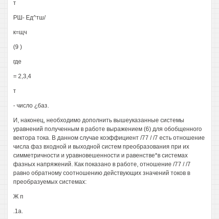
т
РШ- Ед^тш/
к=щч
(9 )
где
= 2,3,4
т
- число ¿баз.
И, наконец, необходимо дополнить вышеуказанные системы
уравнений полученным в работе выражением (6) для обобщенного
вектора тока. В данном случае коэффициент /77 / /7 есть отношение
числа фаз входной и выходной систем преобразования при их
симметричности и уравновешенности и равенстве*в системах
фазных напряжений. Как показано в работе, отношение /77 / /7
равно обратному соотношению действующих значений токов в
преобразуемых системах:
Ж п
.1а.