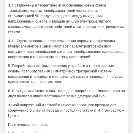
3. Предложены и теоретически обоснованы новые схемы
трансформаторных преобразователей числа фаз со
стабилизацией 50-градусного сдвига между выходными
напряжениями, обеспечивающие лучшую электромагнитную
совместимость электропотребителей с питающими электрическими
сетями.
4. Найдены закономерности изменения параметров фазосдви-
гаювдх элементов в зависимости от параметров'трехфазной
нагрузки и тока однофазной сети при преобразовании однофазного
напряжения в трехфазную систему напряжений.
5. Разработаны схемные решения устройств и теоретические
основы преобразования симметричной трехфазной системы
напряжений в четырех- и многофазную систем напрякснпй на двух
однофазных трансформаторах.
6. Исследована возможность передач.: энергии переменного тока по
двум полюсам линии постоянного тока с двухфазной сис-
'темой напряжений и землей в качестве обратного провода для
сооруженного участка передачи постоянного тока (ГИТ) Экнбастуз--
Центр.
Практическая ценность