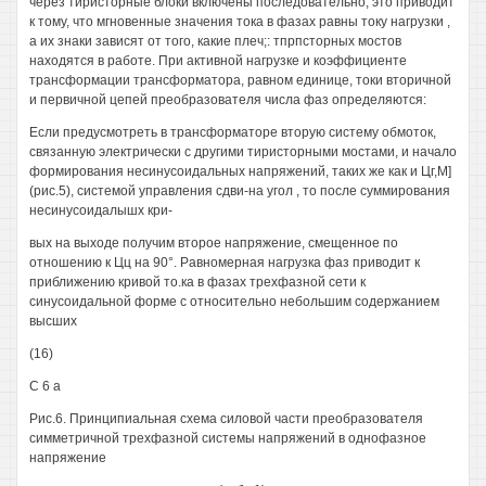
через тиристорные блоки включены последовательно, это приводит
к тому, что мгновенные значения тока в фазах равны току нагрузки ,
а их знаки зависят от того, какие плеч;: тпрпсторных мостов
находятся в работе. При активной нагрузке и коэффициенте
трансформации трансформатора, равном единице, токи вторичной
и первичной цепей преобразователя числа фаз определяются:
Если предусмотреть в трансформаторе вторую систему обмоток,
связанную электрически с другими тиристорными мостами, и начало
формирования несинусоидальных напряжений, таких же как и Цг,М]
(рис.5), системой управления сдви-на угол , то после суммирования
несинусоидалышх кри-
вых на выходе получим второе напряжение, смещенное по
отношению к Цц на 90°. Равномерная нагрузка фаз приводит к
приближению кривой то.ка в фазах трехфазной сети к
синусоидальной форме с относительно небольшим содержанием
высших
(16)
С 6 а
Рис.6. Принципиальная схема силовой части преобразователя
симметричной трехфазной системы напряжений в однофазное
напряжение