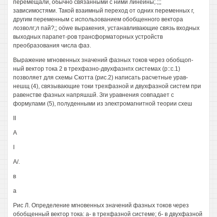
перемещали, обычно связанными с ними линейны;.;;;
зависимостями. Такой взаимный переход от одних переменных г,
другим переменным с использованием обобщенного вектора
лозволг;л пай?;; oöwe выракения, устанавливающие связь входных
выходных парапет-ров трансформаторных устройств
преобразования числа фаз.
Выражение мгновенных значений фазных токов через обобщоп-
ный вектор тока 2 в трехфазно-двухфазнпх системах (р::с.1)
позволяет для схемы Скотта (рис.2) написать расчетные урав-
нешщ (4), связывающие токи трехфазной и двухфазной систем при
равенстве фазных напряшшй. Зги уравнения совпадает с
формулами (5), полуденными из электромагнитной теории схеш
II
А
I
А/.
в
а
Рис Л. Определение мгновенных значений фазных токов через
обобщенный вектор тока: а- в трехфазной системе; б- в двухфазной