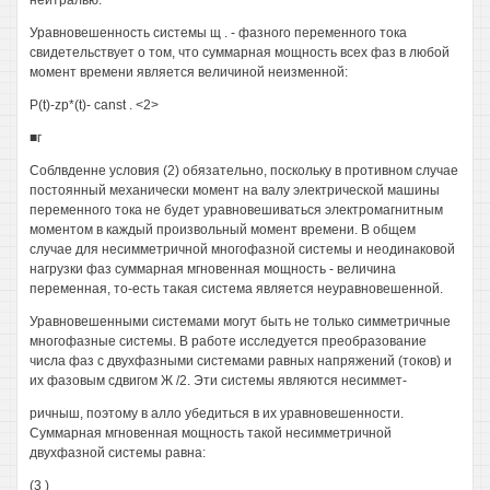
нейтралью.
Уравновешенность системы щ . - фазного переменного тока
свидетельствует о том, что суммарная мощность всех фаз в любой
момент времени является величиной неизменной:
P(t)-zp*(t)- canst . <2>
■г
Соблвденне условия (2) обязательно, поскольку в противном случае
постоянный механически момент на валу электрической машины
переменного тока не будет уравновешиваться электромагнитным
моментом в каждый произвольный момент времени. В общем
случае для несимметричной многофазной системы и неодинаковой
нагрузки фаз суммарная мгновенная мощность - величина
переменная, то-есть такая система является неуравновешенной.
Уравновешенными системами могут быть не только симметричные
многофазные системы. В работе исследуется преобразование
числа фаз с двухфазными системами равных напряжений (токов) и
их фазовым сдвигом Ж /2. Эти системы являются несиммет-
ричныш, поэтому в алло убедиться в их уравновешенности.
Суммарная мгновенная мощность такой несимметричной
двухфазной системы равна:
(3 )