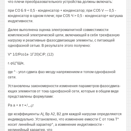
что плечи преобразовательного устройства должны включать:
при СО Б 9 < 0,5 - конденсатор + конденсатор; при СО5 V — 0,5 -
конденсатор в одном плече; при СО5 Ч > 0,5 - конденсатор+ катушка
индуктивности.
Далее выполнена оценка электромагнитной совместимости
комплексной электрической цепи, включающей в себя трехфазную
нагрузку и реактивные фазосдвигающке элементы, с питающей
однофазной сетью. В результате этого получено:
V* 1/2/Рсо1к- 1Г20)С/Р; (12)
г.-рЦ^Щ/и,
где ^ - угол сдвига фаз мезду напряжением и топом однофазной
сети.
Установлены закономерности изменения параметров фазосдвига-
ющих элементов от тока однофазной сети, которые в общем виде
представлены формулами:
Ра а + я т • / „ ¿г
где коэффициенты А|, Вр А2, В2 для каждой нагрузки определяются
индивидуально. Установлено, что изменение емкости С от тока Т^
носит линейный характер^, а изменение индуктивности -
нелинейный характер, что