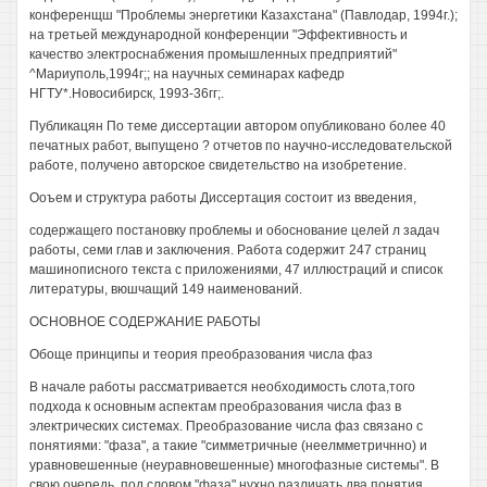
конференщш "Проблемы энергетики Казахстана" (Павлодар, 1994г.);
на третьей международной конференции "Эффективность и
качество электроснабжения промышленных предприятий"
^Мариуполь,1994г;; на научных семинарах кафедр
НГТУ*.Новосибирск, 1993-36гг;.
Публикацян По теме диссертации автором опубликовано более 40
печатных работ, выпущено ? отчетов по научно-исследовательской
работе, получено авторское свидетельство на изобретение.
Ооъем и структура работы Диссертация состоит из введения,
содержащего постановку проблемы и обоснование целей л задач
работы, семи глав и заключения. Работа содержит 247 страниц
машинописного текста с приложениями, 47 иллюстраций и список
литературы, вюшчащий 149 наименований.
ОСНОВНОЕ СОДЕРЖАНИЕ РАБОТЫ
Обоще принципы и теория преобразования числа фаз
В начале работы рассматривается необходимость слота,того
подхода к основным аспектам преобразования числа фаз в
электрических системах. Преобразование числа фаз связано с
понятиями: "фаза", а такие "симметричные (неелмметричнно) и
уравновешенные (неуравновешенные) многофазные системы". В
свою очередь, под словом "фаза" нухно различать два понятия,