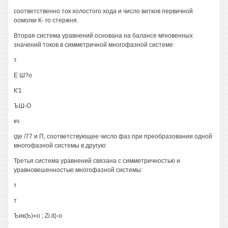
соответственно ток холостого хода и число витков первичной
оомогки К- го стержня.
Вторая система уравнений основана на балансе мгновенных
значений токов в симметричной многофазной системе:
т
Е Ш?о
К'1
ЪШ-О
кч
где /77 и П, соответствующее число фаз при преобразовании одной
многофазной системы в другую:
Третья система уравнений связана с симметричностью и
уравновешенностью многофазной системы:
т
т
Ъик(Ь)»о ; Zi.it)-о