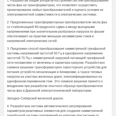
1. Разработан общий алгоритм построения систем преобразования
числа фаз на трансформаторах, что позволяет осуществить
проектирование любых преобразователей и оценить условия их
электромагнитной совместимости в электрических системах.
2. Предложенные трансформаторные преобразователи числа фаз
со стабилизацией 90-градусного сдвих-а мезду выходными
напряжениями при значительном разбалансе нагрузок по фазам
обеспечивают на практике меньшую несимметрию токов и
напряжений электрических сетей.
3. Предложен способ преобразования симметричной трехфазной
системы напряжений частотой 50 Гц в однофазное напряжение
частотой 75 Пц с симметричной загрузкой питающей трехфазной
сети независимо от величины и характера нагрузки. Разработано
схемное решение трансформаторно-тирпсторного устройства для
питания устройств сигнализации и блокировки, а тшасе тяговых
нагрузок на участках железных дорог, электрифицированных на
однофазном переменном токе. Это схемное решение принято к
внедрению при разработке опытного образца преобразователя
числа фаз в Доронной электротехнической лаборатории
Западно-Сибирской железной дороги.
4. Разработана система автоматического регулирования
параметров реактивных элементов для создания симметричной
трехфазной системы напряжений на нагрузке при питании от