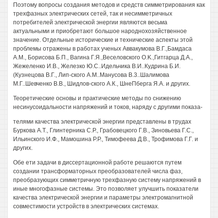
Поэтому вопросы создания методов и средств симметрирования как
трехфазных электрических сетей, так и несимметричных
потребителей электрической энергии являются весьма
актуальными и приобретают большое народнохозяйственное
значение. Отдельные исторические и технические аспекты этой
проблемы отражены в работах ученых Аввакумова В.Г.,Бамдаса
A.M., Борисова Б.П., Вагина Г.Я.,Веселовского O.K.,Гитгарца Д.А.,
Жежеленко И.В., Железко Ю.С..Идельчика В.И..Кудрина Б.И.
(Кузнецова В.Г., Лип-ского A.M..Манусова В.3..Шалимова
М.Г..Шевченко В.В., Шидлов-ского А.К., ШнеПберга Я.А. и других.
Теоретические основы и практические методы по снижению
несинусоидальности напряжений и токов, наряду с другими показа-
телями качества электрической энергии представлены в трудах
Буркова А.Т., Глинтерника С.Р., Грабовецкого Г.В., Зиновьева Г.С.,
Ильинского И.Ф., Мамошина P.P., Тимофеева Д.В., Трофимова Г.Г. и
других.
Обе ети задачи в диссертационной работе решаются путем
создании трансформаторных преобразователей числа фаз,
преобразующих симметричную трехфазную систему напряжений в
иные многофазные системы. Это позволяет улучшить показатели
качества электрической энергии и параметры электромагнитной
совместимости устройств в электрических системах.