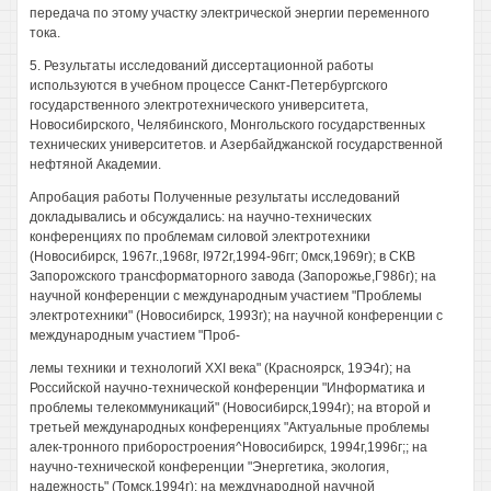
передача по этому участку электрической энергии переменного
тока.
5. Результаты исследований диссертационной работы
используются в учебном процессе Санкт-Петербургского
государственного электротехнического университета,
Новосибирского, Челябинского, Монгольского государственных
технических университетов. и Азербайджанской государственной
нефтяной Академии.
Апробация работы Полученные результаты исследований
докладывались и обсуждались: на научно-технических
конференциях по проблемам силовой электротехники
(Новосибирск, 1967г.,1968г, I972г,1994-96гг; 0мск,1969г); в СКВ
Запорожского трансформаторного завода (Запорожье,Г986г); на
научной конференции с международным участием "Проблемы
электротехники" (Новосибирск, 1993г); на научной конференции с
международным участием "Проб-
лемы техники и технологий XXI века" (Красноярск, 19Э4г); на
Российской научно-технической конференции "Информатика и
проблемы телекоммуникаций" (Новосибирск,1994г); на второй и
третьей международных конференциях "Актуальные проблемы
алек-тронного приборостроения^Новосибирск, 1994г,1996г;; на
научно-технической конференции "Энергетика, экология,
надежность" (Томск,1994г); на международной научной