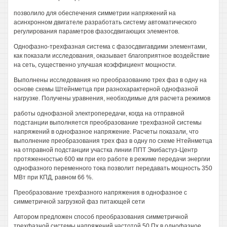
позволило для обеспечения симметрии напряжений на
асинхронном двигателе разработать систему автоматического
регулирования параметров фазосдвигающих элементов.
Однофазно-трехфазная система с фазосдвигавдими элементами,
как показали исследования, оказывает благоприятное воздействие
на сеть, существенно улучшая коэффициент мощности.
Выполнены исследования но преобразованию трех фаз в одну на
основе схемы Штейнметца при разнохарактерной однофазной
нагрузке. Получены уравнения, необходимые для расчета режимов
работы однофазной электропередачи, когда на отправной
подстанции выполняется преобразование трехфазной системы
напряжений в однофазное напряжение. Расчеты показали, что
выполнение преобразования трех фаз в одну по схеме Нтейнметца
на отправной подстанции участка линии ППТ Экибастуз-Центр
протяженностью 600 км при его работе в режиме передачи энергии
однофазного переменного тока позволит передавать мощность 350
МВт при КПД, равном 66 %.
Преобразование трехфазного напряжения в однофазное с
симметричной загрузкой фаз питающей сети
Автором предложен способ преобразования симметричной
трехфазной системы напряжений частотой 50 Пх в однофазное