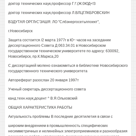
доктор технических наук,профессор Г.!'.(Ж:0ЮД<!3
доктор технических наук,профессор Л.ВЛЦГЛКБРОВСКИН
ВЗДУТАЯ ОРГЛгС'ЗАШЯ: ЛО "Слбэнергосетьппоект",
г.Новосибирск
Защита состоится /2 марта 1977г в Ю~ часов на заседании
диссертационного Совета Д 063.34.01 в Новосибирском
государственном техническом университете по адресу: 630092,
Новосибирск, пр.К.Маркса,20
С диссертацией молено ознакомиться в библиотеке Новосибирского
государственного технического университета
Автореферат разослан 20 января 1997т
Ученый секретарь диссертационного совета
канд.техн.наук,доцент ^ В.Я.Ольховский
ОБЩАЯ ХАРАКТЕРИСТИКА РАБОТЫ
Актуальность проблемы В последние десятилетия в связи с
широким внедрением в промышленность специфических
несимметричных и нелинейных электроприемников и разнообразия