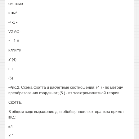
системе
и ■ч*
-+-1 •
V2 АС-
*—1 V
ил*иг*и
У (4)
г -г
(5)
•Рис.2. Схема Скотта и расчетные соотношения: (4 ) - по методу
преобразования координат; (5 ) - из электромагнитной теории
Скотта.
В общем виде выражение для обобщенного вектора тока примет
вид:
£4'
К-1