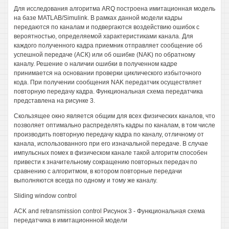
Для исследования алгоритма ARQ построена имитационная модель
на базе MATLAB/Simulink. В рамках данной модели кадры
передаются по каналам и подвергаются воздействию ошибок с
вероятностью, определяемой характеристиками канала. Для
каждого полученного кадра приемник отправляет сообщение об
успешной передаче (АСК) или об ошибке (NAK) по обратному
каналу. Решение о наличии ошибки в полученном кадре
принимается на основании проверки циклического избыточного
кода. При получении сообщения NAK передатчик осуществляет
повторную передачу кадра. Функциональная схема передатчика
представлена на рисунке 3.
Скользящее окно является общим для всех физических каналов, что
позволяет оптимально распределять кадры по каналам, в том числе
производить повторную передачу кадра по каналу, отличному от
канала, использованного при его изначальной передаче. В случае
импульсных помех в физическом канале такой алгоритм способен
привести к значительному сокращению повторных передач по
сравнению с алгоритмом, в котором повторные передачи
выполняются всегда по одному и тому же каналу.
Sliding window control
ACK and retransmission control Рисунок 3 - Функциональная схема
передатчика в имитационнной модели