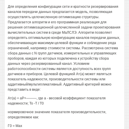
Для определения конфигурации сети и кратности резервирования
каналов передачи данных предлагается модель, позволяющая
осуществлять целочисленную оптимизацию структуры.
Предлагается алгоритм и его программная реализация для
решения оптимизационной целочисленной задачи проектирования
вычислительных систем в среде МаЛСЛЭ. Алгоритм позволяет
определять оптимальную конфигурацию каналов передачи данных,
обеспечивающую максимум целевой функции и соблюдение ряда
ограничений, например стоимости системы. Рассмотрена система
сбора данных с N групп датчиков, измерительных и управляющих
проборов, каждая из которых подключена к устройству сбора
данных через резервированный канал. Условием
работоспособности системы является доступность всех групп
датчиков и приборов. Целевой функцией Ат(а) может являться
показатель надежности, производительности системы или
аддитивный/мультипликативный. Аддитивный критерий можно
представить в виде:
Ат(а) = аР+———, где а - весовой коэффициент показателя
надежности; То -Т / Т0
нормировочное значение показателя производительности,
определяемое как:
Г0 = Мах