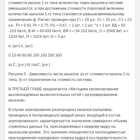
стоимости канала 1-го типа количество таких каналов в системе
уменьшается, а при достижении стоимости пороговой величины
количество каналов 1-го типа становится равным минимальному
ограничению ф. Расчет проведен при С\ = 20 у.е., Сг = 25 у.е., Сз = 23
у.е., Р) = 0.91, Рг = 0.75, Ръ = 0.67, = 1 шт, = 2 шт, ^з = 1 шт, ВД = 50
-103 бит/с, В Иг = 60-Ю3 бит/с, ВЯ з = 54 103 бит/с, 1\ = 2048 бит, к =
1024 бит, /3 = 1024 бит, N = 3 шт.
и, (шт) п, (шт)
0 10 40 60 80 100 100 200 300
а) С„ (у.е.) б) тахС, (у.е.)
Рисунок 5 - Зависимость числа каналов: а) от стоимости канала 1-го
типа, б) от ограничения на стоимость системы
В ТРЕТЬЕЙ ГЛАВЕ предлагается «Методика проектирования
высоконадежных вычислительных сетей с резервированием
каналов».
В случае агрегирования разнородных каналов (например,
проводных и беспроводных) каждый канал, входящий в состав
агрегированного, характеризуется значением суммарного объема
служебных данных Уа, присоединяемых к каждому кадру на
канальном уровне. Это значение определяется необходимостью
присоединения порядкового номера кадра в последовательности,