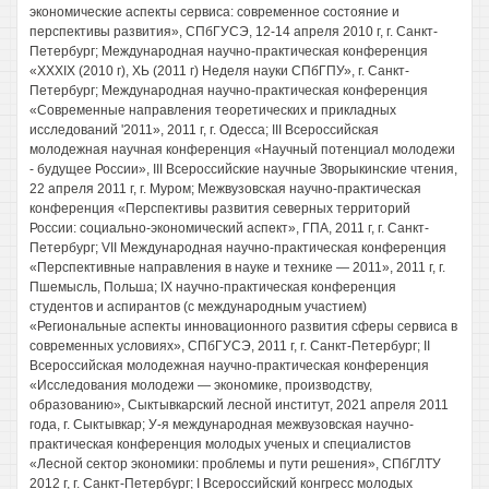
экономические аспекты сервиса: современное состояние и
перспективы развития», СПбГУСЭ, 12-14 апреля 2010 г, г. Санкт-
Петербург; Международная научно-практическая конференция
«XXXIX (2010 г), ХЬ (2011 г) Неделя науки СПбГПУ», г. Санкт-
Петербург; Международная научно-практическая конференция
«Современные направления теоретических и прикладных
исследований '2011», 2011 г, г. Одесса; III Всероссийская
молодежная научная конференция «Научный потенциал молодежи
- будущее России», III Всероссийские научные Зворыкинские чтения,
22 апреля 2011 г, г. Муром; Межвузовская научно-практическая
конференция «Перспективы развития северных территорий
России: социально-экономический аспект», ГПА, 2011 г, г. Санкт-
Петербург; VII Международная научно-практическая конференция
«Перспективные направления в науке и технике — 2011», 2011 г, г.
Пшемысль, Польша; IX научно-практическая конференция
студентов и аспирантов (с международным участием)
«Региональные аспекты инновационного развития сферы сервиса в
современных условиях», СПбГУСЭ, 2011 г, г. Санкт-Петербург; II
Всероссийская молодежная научно-практическая конференция
«Исследования молодежи — экономике, производству,
образованию», Сыктывкарский лесной институт, 2021 апреля 2011
года, г. Сыктывкар; У-я международная межвузовская научно-
практическая конференция молодых ученых и специалистов
«Лесной сектор экономики: проблемы и пути решения», СПбГЛТУ
2012 г, г. Санкт-Петербург; I Всероссийский конгресс молодых