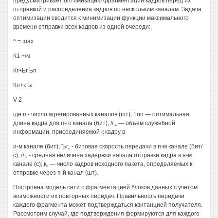
предусматривает оптимизацию фрагментации кадров перед их
отправкой и распределения кадров по нескольким каналам. Задача
оптимизации сводится к минимизации функции максимального
времени отправки всех кадров из одной очереди:
^ = шах
К1 +/м
Кг+Ьг Ьп
Кп+к Ьг
V 2
где п - число агрегированных каналов (шт); 1оп — оптимальная
длина кадра для п-го канала (бит); //,„ — объем служебной
информации, присоединяемой к кадру в
и-м канале (бит); Ъг„ - битовая скорость передачи в п-м канале (бит/
с); /л, - средняя величина задержки начала отправки кадра в я-м
канале (с); к„ — число кадров исходного пакета, определяемых к
отправке через п-й канал (шт).
Построена модель сети с фрагментацией блоков данных с учетом
возможности их повторных передач. Правильность передачи
каждого фрагмента может подтверждаться квитанцией получателя.
Рассмотрим случай, где подтверждения формируются для каждого