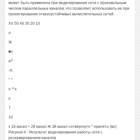
может быть применена при моделировании сети с произвольным
числом параллельных каналов, что позволяет использовать ее при
проектировании отказоустойчивых вычислительных сетей.
XV 50 40 30 20 10
л
Ж
■о
а'!'
-А.
^ *
о **х
о
7
10
х 1й канал + 2й канал Ж Зй канал «отвергнуто * принято (мс)
Рисунок 4 - Результат моделирования работы сети с
резервированием каналов