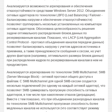
Анализируются возможности агрегирования и обеспечения
отказоустойчивости средствами Windows Server 2012. Объединение
сетевых адаптеров по технологии LBFO (Load Balancing / Failover -
балансировка нагрузки и обеспечение отказоустойчивости)
позволяет группировать несколько установленных на компьютере
сетевых адаптеров. Обоснована целесообразность решения
задачи оптимального распределения блоков данных по
резервированным каналам. Показано, что LACP (Link Aggregation
Control Protocol - протокол объединения каналов передачи данных)
позволяет балансировать нагрузку с учетом адресов источника и
приемника, а также принадлежности сообщения к сессии, но учет
других факторов (например, оптимального размера блоков данных)
при распределении кадров по резервированным каналам в нем не
предусмотрен.
Анализируется агрегирование по технологии SMB Multichannel. SMB
(Server Message Block) - сетевой протокол общего доступа к
файлам. С SMB Multichannel для одной SMB-сессии создается
несколько подключений (по одному на каждый сетевой адаптер), что
позволяет SMB суммировать пропускную способность сетевых
адаптеров, в том числе при накоплении отказов (деградации).
Вместе с тем показано, что при объединении разнородных каналов
по технологии SMB Multichannel пропускная способность более
медленных каналов не используется (что соответствует режиму