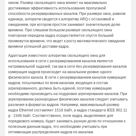
окном. Размер скользящего окна влияет на максимально
достижимую эффективность использования пропускной
способности резервированных каналов. При размере окна, равном
единице, алгоритм сводится к алгоритму ARQ с остановкой и
ожиданием, при котором простои занимают значительную долю
времени. При слишком большом размере скользящего окна
повторная передача кадра осуществляется спустя больший
промежуток времени, что ведет к росту математического ожидания
времени успешной доставки кадра.
Адаптация известного алгоритма скользящего окна для
использования в сети с резервированием каналов является
нетривиальной задачей, так как в сети без резервирования каналов
нумерация кадров происходит на канальном уровне одного
физического канала. В сети с резервированием каналов нумерация
кадров, посылаемых по всем каналам, входящих в состав
агрегированного, должна быть единой, поэтому нумерацию
необходимо производить на подуровне агрегирования каналов. При
агрегировании разнородных физических каналов следует учитывать
различия в форматах кадров. Например, максимальный размер
кадра Ethernet составляет 1518 байт, а кадра стандарта IEEE 802.11
g - 2346 байт. Соответственно, поле кадра, выделяемое для
порядкового номера, будет занимать разную долю по отношению к
полезным данным кадра, что необходимо учитывать при
оптимизации распределения кадров по каналам.