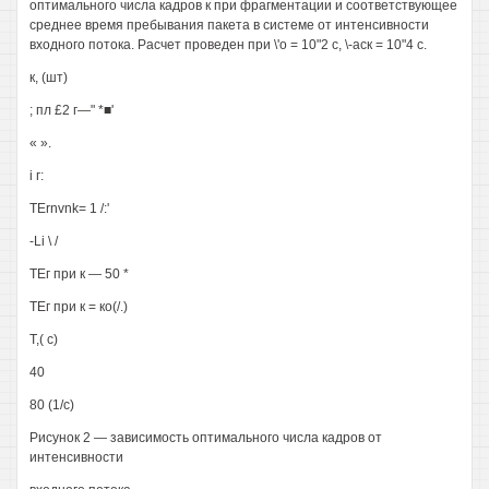
оптимального числа кадров к при фрагментации и соответствующее
среднее время пребывания пакета в системе от интенсивности
входного потока. Расчет проведен при \'о = 10"2 с, \-аск = 10"4 с.
к, (шт)
; пл £2 г—" *■'
« ».
i г:
TErnvnk= 1 /:'
-Li \ /
ТЕг при к — 50 *
ТЕг при к = ко(/.)
Т,( с)
40
80 (1/с)
Рисунок 2 — зависимость оптимального числа кадров от
интенсивности