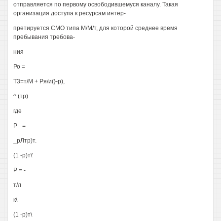
отправляется по первому освободившемуся каналу. Такая
организация доступа к ресурсам интер-
претируется СМО типа М/М/т, для которой среднее время
пребывания требова-
ния
Ро =
Т3=т/М + Ря/и(}-р),
^ (тр)
где
Р_ =
_рЛтр)т.
(1 -р)т\'
Р = -
т/л
к\
(1 -р)т\