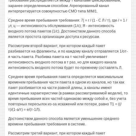
требований распределяется между т каналами фиксированным,
заранее определенным способом. Агрегированный канал
интерпретируется совокупностью СМО типа М/М/1.
Среднее время пребывания требования: 7| = г / (1 - С Л / т), где / = 1 /
¡л; ц — интенсивность обслуживания (1/с); Я - интенсивность
входного потока пакетов (1/с). Достоинством данного способа
является простота организации доступа к ресурсам.
Рассмотрим второй вариант, при котором каждый пакет
разбивается на фрагменты, и по каждому каналу отправляется 1/от-
я часть пакета. Разбивка пакета на т частей увеличивает
интенсивность входного потока в т раз, но для каждого канала
интенсивность входного потока будет по-прежнему составлять Л.
Среднее время пребывания пакета определяется максимальным
временем пребывания части пакета в одном из каналов, но так как
пакет разбивается на части равной длины, а каналы имеют
идентичные характеристики (в рамках рассматриваемой модели), то
время пребывания всех частей одинаково между собой и, без учета
повторных пересылок из-за искажений или потери, равно Т1 = ((/
т)/(1-а/т) = е/(т-1Л).
Достоинством данного способа является уменьшение среднего
времени пребывания требования в системе.
Рассмотрим третий вариант, при котором каждый пакет