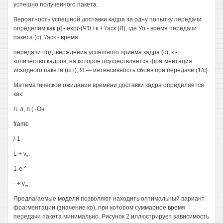
успешно полученного пакета.
Вероятность успешной доставки кадра за одну попытку передачи
определим как р] - ехр(-(Ч'0 / к + \'аск )Л), где Уо - время передачи
пакета (с); \'аск - время
передачи подтверждения успешного приема кадра (с); к -
количество кадров, на которое осуществляется фрагментация
исходного пакета (шт); Я — интенсивность сбоев при передаче (1/с).
Математическое ожидание времени доставки кадра определяется
как:
л. л, л ( -Оч
frame
/-1
L + v„.
1-е ^
- + v„,
Предлагаемые модели позволяют находить оптимальный вариант
фрагментации (значение ко), при котором суммарное время
передачи пакета минимально. Рисунок 2 иллюстрирует зависимость