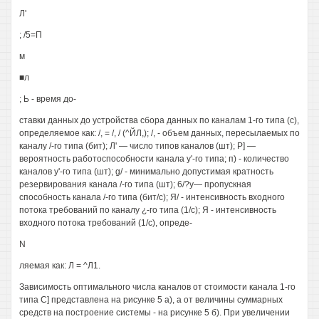
Л'
; /5=П
м
■л
; Ь - время до-
ставки данных до устройства сбора данных по каналам 1-го типа (с),
определяемое как: /, = /, / (^ЙЛ,); /, - объем данных, пересылаемых по
каналу /-го типа (бит); Л' — число типов каналов (шт); Р] —
вероятность работоспособности канала у'-го типа; п) - количество
каналов у'-го типа (шт); g/ - минимально допустимая кратность
резервирования канала /-го типа (шт); 6/?у— пропускная
способность канала /-го типа (бит/с); Я/ - интенсивность входного
потока требований по каналу ¿-го типа (1/с); Я - интенсивность
входного потока требований (1/с), опреде-
N
ляемая как: Л = ^Л1.
Зависимость оптимального числа каналов от стоимости канала 1-го
типа С] представлена на рисунке 5 а), а от величины суммарных
средств на построение системы - на рисунке 5 б). При увеличении