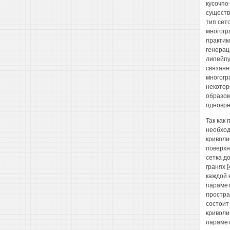
кусочпо
существ
тип сет
многогр
практик
генерац
липейпу
связанн
многогр
некоторы
образом
одновре
Так как
необход
криволи
поверхн
сетка д
гранях 
каждой 
парамет
простра
состоит
криволи
парамет