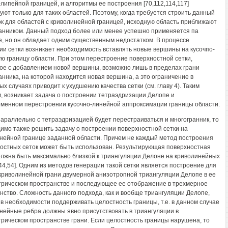
-липейпой границей, и алгоритмы ее построения [70,112,114,117]
уют только для таких областей. Поэтому, когда требуется строить данный
ок для областей с криволинейной границей, исходную область приближают
анником. Данный подход более или менее успешно применяется па
е, но он обладает одним существенным недостатком. В процессе
ии сетки возникает необходимость вставлять новые вершины на кусочпо-
ю границу области. При этом перестроение поверхностной сетки,
ое с добавлением новой вершины, возможно лишь в пределах грани
анника, на которой находится новая вершина, а это ограничение в
х случаях приводит к ухудшению качества сетки (см. главу 4). Таким
, возникает задача о построении тетраэдризации Делопе и
менном перестроении кусочно-линейной аппроксимации границы области.
 параллельно с тетраэдризацией будет перестраиваться и многогранник, то
имо также решить задачу о построении поверхностной сетки на
нейной границе заданной области. Причем не каждый метод построения
остных сеток может быть использован. Результирующая поверхностная
олжна быть максимально близкой к триангуляции Делоне на криволинейных
[44,54]. Одним из методов генерации такой сетки является построение для
криволинейной грани двумерной анизотропной триангуляции Делопе в ее
рическом пространстве и последующее ее отображение в трехмерное
нство. Сложность данного подхода, как и вообще триангуляции Делопе,
 в необходимости поддерживать целостность границы, т.е. в данном случае
нейные ребра должны явно присутствовать в триангуляции в
рическом пространстве грани. Если целостность границы нарушена, то