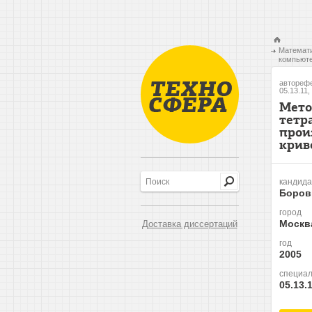
Математи
компьюте
авторефе
05.13.11,
Мето
тетр
прои
крив
кандида
Боров
город
Москв
Доставка диссертаций
год
2005
специал
05.13.