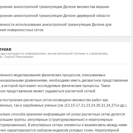
троение анизотропной триангуляции Делоне множества вершин.
троение анизотропной триангуляции Делоне двумерной области
бенности использования анизотропной триангуляции Делоне для
ния поверхностных сеток
ение
, диссертация по информатике, вычислительной технике и управлению,
в, Сергей Николаевич
ленного моделирования физических процессов, описываемых
нциальными уравнениями, необходимо иметь дискретное представление
, в которой протекают исследуемые физические процессы. Такое
ное представление может задаваться расчетной сеткой.
 построения расчетных сеток посвящено множество работ как
енных, так и зарубежных ученых (см. [13,15-17,21,23,24,30,31,34,37] и др.).
ельно способа хранения информации об узлах расчетные сетки делятся
большие группы: регулярные (структурированные) и нерегулярные
ктурированные). В регулярных сетках элементы и взаимосвязь между ними
чно характеризуется набором индексов узловых точек. Нерегулярной