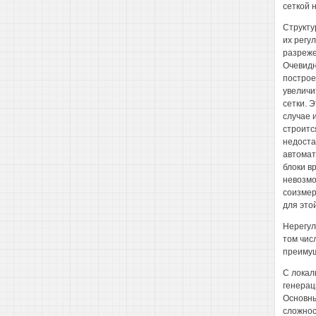
сеткой 
Структу
их регу
разреже
Очевидн
построе
увеличи
сетки. 
случае 
строитс
недоста
автомат
блоки в
невозмо
соизмер
для это
Нерегул
том чис
преимущ
С локал
генерац
Основны
сложнос