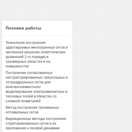
Похожие работы
Технология построения
адаптируемых многогранных сеток и
численное решение эллиптических
уравнений 2-го порядка в
трехмерных областях и на
поверхностях
Построение согласованных
неструктурированных треугольных и
тетраэдральных сеток для
конечноэлементного
моделирования электромагнитных и
тепловых полей в областях со
сложной геометрией
Метод построения трехмерных
оптимальных сеток
Вариационные методы построения
структурированных сеток и их
приложения к газовой динамике