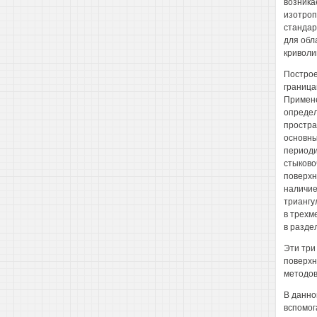
возника
изотроп
стандар
для обл
криволи
Построе
граница
Примене
определ
простра
основны
периоди
стыково
поверхн
наличие
триангу
в трехме
в раздел
Эти три
поверхн
методов
В данно
вспомог