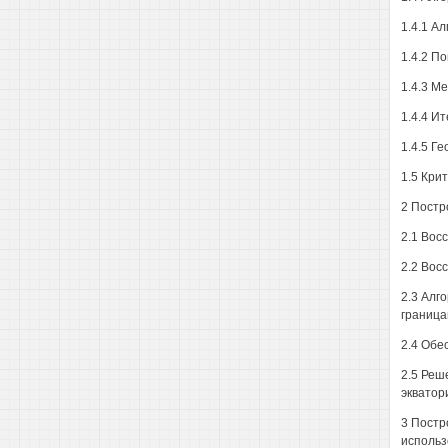
1.4.1 А
1.4.2 П
1.4.3 М
1.4.4 И
1.4.5 Г
1.5 Кри
2 Постр
2.1 Вос
2.2 Вос
2.3 Алг
граница
2.4 Обе
2.5 Реш
экватор
3 Постр
использ