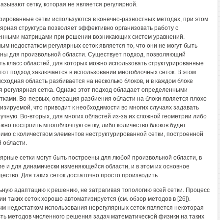
называют сетку, которая не является регулярной.
рированные сетки используются в конечно-разностных методах, при этом
лярная структура позволяет эффективно организовать работу с
нными матрицами при решении возникающих систем уравнений.
ым недостатком регулярных сеток является то, что они не могут быть
ны для произвольной области. Существует подход, позволяющий
ть класс областей, для которых можно использовать структурированные
Этот подход заключается в использовании многоблочных сеток. В этом
исходная область разбивается на несколько блоков, и в каждом блоке
я регулярная сетка. Однако этот подход обладает определенными
тками. Во-первых, операция разбиения области на блоки является плохо
изируемой, что приводит к необходимости во многих случаях задавать
ручную. Во-вторых, для многих областей из-за их сложной геометрии либо
жно построить мпогоблочпую сетку, либо количество блоков будет
имо с количеством элементов неструктурированной сетки, построенной
й области.
ярные сетки могут быть построены для любой произвольной области, в
ле и для динамически изменяющейся области, и в этом их основное
ество. Для таких сеток достаточно просто производить
ьную адаптацию к решению, не затрагивая топологию всей сетки. Процесс
ии таких сеток хорошо автоматизируется (см. обзор методов в [26]).
м недостатком использования нерегулярных сеток является некоторая
ть методов численного решения задач математической физики на таких