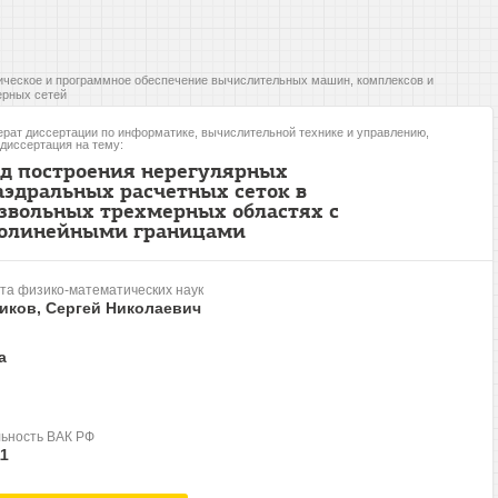
ческое и программное обеспечение вычислительных машин, комплексов и
рных сетей
рат диссертации по информатике, вычислительной технике и управлению,
 диссертация на тему:
д построения нерегулярных
аэдральных расчетных сеток в
звольных трехмерных областях с
олинейными границами
та физико-математических наук
иков, Сергей Николаевич
а
ьность ВАК РФ
11