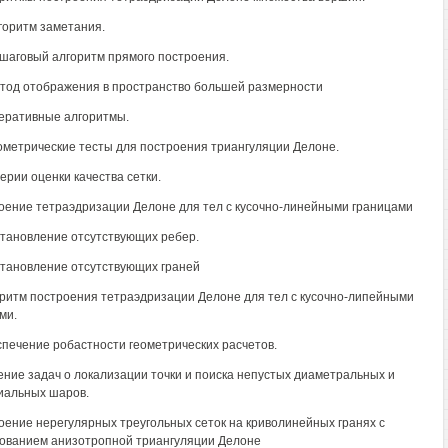
лгоритм заметания.
ошаговый алгоритм прямого построения.
етод отображения в пространство большей размерности
теративные алгоритмы.
еометрические тесты для построения триангуляции Делоне.
терии оценки качества сетки.
оение тетраэдризации Делоне для тел с кусочно-линейными границами
становление отсутствующих ребер.
становление отсутствующих граней
оритм построения тетраэдризации Делоне для тел с кусочно-липейными
ми.
спечение робастности геометрических расчетов.
ение задач о локализации точки и поиска непустых диаметральных и
иальных шаров.
оение нерегулярных треугольных сеток на криволинейных гранях с
ованием анизотропной триангуляции Делоне