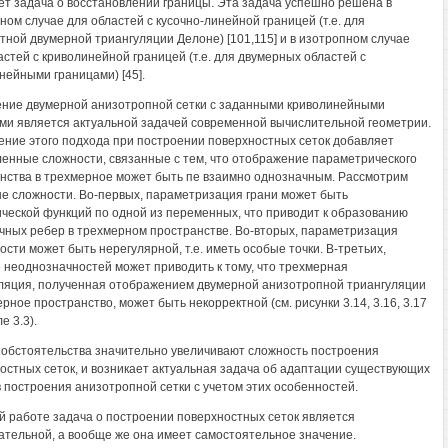
ет задача о восстановлении границы. Эта задача успешно решена в
ном случае для областей с кусочно-линейной границей (т.е. для
тной двумерной триангуляции Делоне) [101,115] и в изотропном случае
астей с криволинейной границей (т.е. для двумерных областей с
нейными границами) [45].
ние двумерной анизотропной сетки с заданными криволинейными
ми является актуальной задачей современной вычислительной геометрии.
ние этого подхода при построении поверхностных сеток добавляет
енные сложности, связанные с тем, что отображение параметрического
нства в трехмерное может быть пе взаимно однозначным. Рассмотрим
е сложности. Во-первых, параметризация грани может быть
ческой функций по одной из переменных, что приводит к образованию
чных ребер в трехмерном пространстве. Во-вторых, параметризация
ости может быть нерегулярной, т.е. иметь особые точки. В-третьих,
 неоднозначностей может приводить к тому, что трехмерная
ляция, полученная отображением двумерной анизотропной триангуляции
рное пространство, может быть некорректной (см. рисунки 3.14, 3.16, 3.17
е 3.3).
 обстоятельства значительно увеличивают сложность построения
остных сеток, и возникает актуальная задача об адаптации существующих
 построения анизотропной сетки с учетом этих особенностей.
й работе задача о построении поверхностных сеток является
ательной, а вообще же она имеет самостоятельное значение.