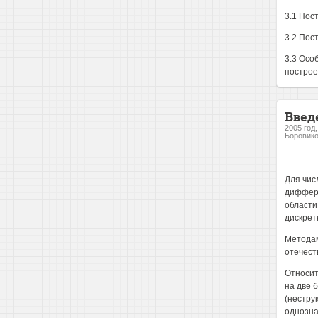
3.1 Пос
3.2 Пос
3.3 Осо
построе
Введ
2005 год
Боровико
Для чис
диффере
области
дискрет
Методам
отечеств
Относит
на две 
(нестру
однозна