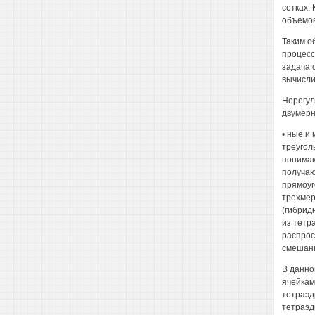
сетках.
объемов
Таким о
процесс
задача 
вычисли
Нерегул
двумерн
• ные и
треугол
понимаю
получаю
прямоуг
трехмер
(гибрид
из тетр
распрос
смешанн
В данно
ячейкам
тетраэд
тетраэд