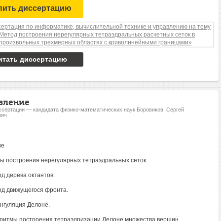
пить диссертацию
итать диссертацию
вление
ссертации — кандидата физико-математических наук Боровиков, Сергей
вич
ие
ы построения нерегулярных тетраэдральных сеток
од дерева октантов.
од движущегося фронта.
ангуляция Делоне.
оритмы построения тетраэдризации Делоне множества вершин.