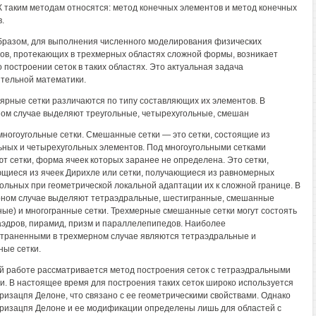
 К таким методам относятся: метод конечных элементов и метод конечных
.
бразом, для выполнения численного моделирования физических
ов, протекающих в трехмерных областях сложной формы, возникает
о построении сеток в таких областях. Это актуальная задача
тельной математики.
ярные сетки различаются по типу составляющих их элементов. В
ом случае выделяют треугольные, четырехугольные, смешан
 многоугольные сетки. Смешанные сетки — это сетки, состоящие из
ьных и четырехугольных элементов. Под многоугольными сетками
т сетки, форма ячеек которых заранее не определена. Это сетки,
щиеся из ячеек Дирихле или сетки, получающиеся из равномерных
ольных при геометрической локальной адаптации их к сложной границе. В
ном случае выделяют тетраэдральные, шестигранные, смешанные
ные) и многогранные сетки. Трехмерные смешанные сетки могут состоять
аэдров, пирамид, призм и параллелепипедов. Наиболее
траненными в трехмерном случае являются тетраэдральные и
ые сетки.
й работе рассматривается метод построения сеток с тетраэдральными
и. В настоящее время для построения таких сеток широко используется
ризацпя Делоне, что связано с ее геометрическими свойствами. Однако
ризацпя Делоне и ее модификации определены лишь для областей с