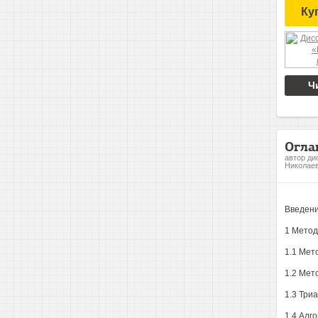
Ку
Ч
Огла
автор ди
Николае
Введен
1 Метод
1.1 Мет
1.2 Мет
1.3 Три
1.4 Алг