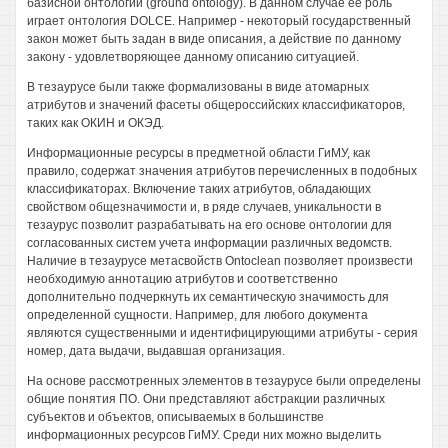
базисной онтологии (ground ontology). В данном случае ее роль
играет онтология DOLCE. Например - некоторый государственный
закон может быть задан в виде описания, а действие по данному
закону - удовлетворяющее данному описанию ситуацией.
В тезаурусе были также формализованы в виде атомарных
атрибутов и значений фасеты общероссийских классификаторов,
таких как ОКИН и ОКЭД.
Информационные ресурсы в предметной области ГиМУ, как
правило, содержат значения атрибутов перечисленных в подобных
классификаторах. Включение таких атрибутов, обладающих
свойством общезначимости и, в ряде случаев, уникальности в
тезаурус позволит разрабатывать на его основе онтологии для
согласованных систем учета информации различных ведомств.
Наличие в тезаурусе метасвойств Ontoclean позволяет произвести
необходимую аннотацию атрибутов и соответственно
дополнительно подчеркнуть их семантическую значимость для
определенной сущности. Например, для любого документа
являются существенными и идентифицирующими атрибуты - серия
номер, дата выдачи, выдавшая организация.
На основе рассмотренных элементов в тезаурусе были определены
общие понятия ПО. Они представляют абстракции различных
субъектов и объектов, описываемых в большинстве
информационных ресурсов ГиМУ. Среди них можно выделить