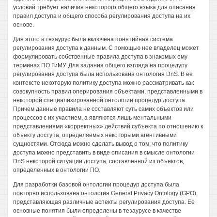
условий требует наличия некоторого общего языка для описания
правил доступа и общего способа регулирования доступа на их
основе.
Для этого в тезаурус была включена понятийная система
регулирования доступа к данным. С помощью нее владелец может
формулировать собственные правила доступа в знакомых ему
терминах ПО ГиМУ. Для задания общего взгляда на процедуру
регулирования доступа была использована онтология DnS. В ее
контексте некоторую политику доступа можно рассматривать как
совокупность правил оперирования объектами, представленными в
некоторой специализированной онтологии процедур доступа.
Причем данные правила не составляют суть самих объектов или
процессов с их участием, а являются лишь ментальными
представлениями «корректных» действий субъекта по отношению к
объекту доступа, определяемых некоторыми агентивными
сущностями. Отсюда можно сделать вывод о том, что политику
доступа можно представить в виде описания в смысле онтологии
DnS некоторой ситуации доступа, составленной из объектов,
определенных в онтологии ПО.
Для разработки базовой онтологии процедур доступа была
повторно использована онтология General Privacy Ontology (GPO),
представляющая различные аспекты регулирования доступа. Ее
основные понятия были определены в тезаурусе в качестве