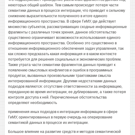
некоторых общий шаблон. Тем самым происходит потеря части
семантики данных в процессе интеграции, что приводит к сильному
снижению выразительности полученного в итоге единого
информационного пространства. В сфере ГиМУ, где действует
множество субъектов, рассматривающих сходные информационные
фрагменты с различных точек зрения, данное обстоятельство
существенно ограничивает возможности использования единого
информационного пространства. Особенно это существенно в
отношении информационного обеспечения задач управления, так
как сложно предсказать какая информация и в каком контексте
потребуется для решения социальных и экономических проблем.
Также утрата части семантики фрагментов данных приводит к
появлению смысловых конфликтов и ошибок в программных
продуктах, вызванных произвольными трактовками смысла
интегрированной информации. Другими недостатками данных
подходов являются: отсутствие ответственности за информацию,
переданную во время интеграции, ее дублирование, а также потеря
контроля доступа к ней. Перечисленные обстоятельства
определяют необходимость
применения иных подходов к интеграции информации в сфере
ГиМУ, ориентированных в первую очередь на оперирование
семантикой данных в процессе их интеграции.
Большое влияние на развитие средств и методов семантической