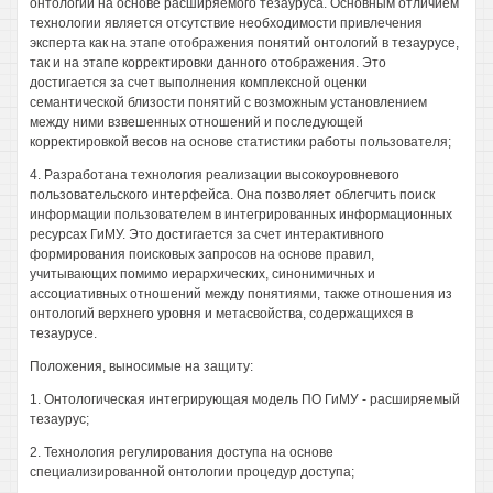
онтологий на основе расширяемого тезауруса. Основным отличием
технологии является отсутствие необходимости привлечения
эксперта как на этапе отображения понятий онтологий в тезаурусе,
так и на этапе корректировки данного отображения. Это
достигается за счет выполнения комплексной оценки
семантической близости понятий с возможным установлением
между ними взвешенных отношений и последующей
корректировкой весов на основе статистики работы пользователя;
4. Разработана технология реализации высокоуровневого
пользовательского интерфейса. Она позволяет облегчить поиск
информации пользователем в интегрированных информационных
ресурсах ГиМУ. Это достигается за счет интерактивного
формирования поисковых запросов на основе правил,
учитывающих помимо иерархических, синонимичных и
ассоциативных отношений между понятиями, также отношения из
онтологий верхнего уровня и метасвойства, содержащихся в
тезаурусе.
Положения, выносимые на защиту:
1. Онтологическая интегрирующая модель ПО ГиМУ - расширяемый
тезаурус;
2. Технология регулирования доступа на основе
специализированной онтологии процедур доступа;