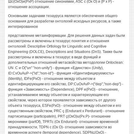
Шс(ОхО)и(РхР) отношение синонимии, ASC с (Ох О) и {Р х Р) -
отношение ассоциации.
Основными задачами тезауруса являются обеспечения общего
основания для разработки онтологий исходных ресурсов, а также
интегрированное
представление метаинформации. Для решения данных задач были
рассмотрены и включены в тезаурус понятия и отношения
онтологий: Descriptive Ortlology for Linguistic and Cognitive
Engineering (DOLCE), Descriptions and Situations (DnS). Также были
рассмотрены и включены в тезаурус в виде функций и
дополнительных отношений метасвойства методологии Ontoclean:
UN :С и О{"un" "non-unity"} - функция «Единство» (Unity),
ID:CvOuAuP->{"id","non-id"} - функция «Идентифицируемость»
(Identity), IDFe(PxO) - отношение между объектом и
идентифицирующим его свойство, DP:CuOvAvP->{"dep","non-dep"} -
функция «Зависимость» (Dependence), DPF е(РхО) - отношение,
устанавливаемое между объектом и характеризующим его
свойством, через которое проявляется зависимость от другого
объекта тезауруса, ESFe(PxO) - отношение между объектом и его
существенным свойством, PRC ç {Endurant х Perdurant) - отношение
партисипации (participateln), PRT ç(OxO)u(Px.P)- отношение
меронимии (partOf), TPRTс (Ох Endurant)- отношение временной
принадлежности, TDPN с (Ох О)- отношение зависимости во
временном аспекте (temporal dependence), SDPNç(OxO) -