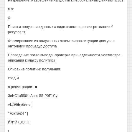
Разрешение: Разрешение на доступ к персональным данным №381
м ж
¥
Поиск и получение данных а виде экземпляров из рнтологии ^
ресурса ^I
Формирование из полученных экземпляров ситуации доступа в
онтологии процедур доступа
Проведение пог-го вывода -проверка принадлежности экземпляра
описания к классу политики
Описание политики получения
свед-и
о регистрации - ■
ЗиЬС1з5$0*: Ассе 55-Р0Г1Су
»Ц'ЭбЬубиг-е |
^АзктаеЯ * |
ЙЛ^ЙКВОГ; ]
!