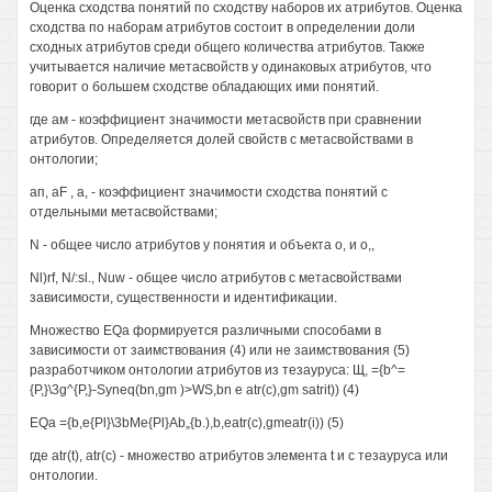
Оценка сходства понятий по сходству наборов их атрибутов. Оценка
сходства по наборам атрибутов состоит в определении доли
сходных атрибутов среди общего количества атрибутов. Также
учитывается наличие метасвойств у одинаковых атрибутов, что
говорит о большем сходстве обладающих ими понятий.
где ам - коэффициент значимости метасвойств при сравнении
атрибутов. Определяется долей свойств с метасвойствами в
онтологии;
ап, aF , а, - коэффициент значимости сходства понятий с
отдельными метасвойствами;
N - общее число атрибутов у понятия и объекта о, и о,,
Nl)rf, N/:sl., Nuw - общее число атрибутов с метасвойствами
зависимости, существенности и идентификации.
Множество EQa формируется различными способами в
зависимости от заимствования (4) или не заимствования (5)
разработчиком онтологии атрибутов из тезауруса: Щ, ={b^=
{P,}\3g^{P,}-Syneq(bn,gm )>WS,bn е atr(c),gm satrit)) (4)
EQa ={b,e{Pl}\3bMe{Pl}Ab„{b.),b,eatr(c),gmeatr(i)) (5)
где atr(t), atr(c) - множество атрибутов элемента t и с тезауруса или
онтологии.