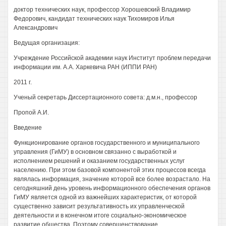
доктор технических наук, профессор Хорошевский Владимир
Федорович, кандидат технических наук Тихомиров Илья
Александрович
Ведущая организация:
Учреждение Российской академии наук Институт проблем передачи
информации им. А.А. Харкевича РАН (ИППИ РАН)
2011 г.
Ученый секретарь Диссертационного совета: д.м.н., профессор
Пропой А.И.
Введение
Функционирование органов государственного и муниципального
управления (ГиМУ) в основном связанно с выработкой и
исполнением решений и оказанием государственных услуг
населению. При этом базовой компонентой этих процессов всегда
являлась информация, значение которой все более возрастало. На
сегодняшний день уровень информационного обеспечения органов
ГиМУ является одной из важнейших характеристик, от которой
существенно зависит результативность их управленческой
деятельности и в конечном итоге социально-экономическое
развитие общества. Поэтому совершенствование