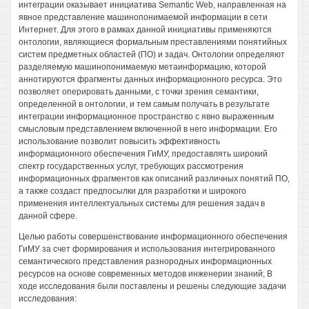
интеграции оказывает инициатива Semantic Web, направленная на
явное представление машинопонимаемой информации в сети
Интернет. Для этого в рамках данной инициативы применяются
онтологии, являющиеся формальным преставлениями понятийных
систем предметных областей (ПО) и задач. Онтологии определяют
разделяемую машинопонимаемую метаинформацию, которой
аннотируются фрагменты данных информационного ресурса. Это
позволяет оперировать данными, с точки зрения семантики,
определенной в онтологии, и тем самым получать в результате
интеграции информационное пространство с явно выраженным
смысловым представлением включенной в него информации. Его
использование позволит повысить эффективность
информационного обеспечения ГиМУ, предоставлять широкий
спектр государственных услуг, требующих рассмотрения
информационных фрагментов как описаний различных понятий ПО,
а также создаст предпосылки для разработки и широкого
применения интеллектуальных системы для решения задач в
данной сфере.
Целью работы совершенствование информационного обеспечения
ГиМУ за счет формирования и использования интегрированного
семантического представления разнородных информационных
ресурсов на основе современных методов инженерии знаний; В
ходе исследования были поставлены и решены следующие задачи
исследования: