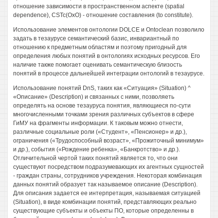
отношение зависимости в пространственном аспекте (spatial
dependence), CSTc(OxO) - отношение составления (to constitute).
Использование элементов онтологии DOLCE и Ontoclean позволило
задать в тезаурусе семантический базис, инвариантный по
отношению к предметным областям и поэтому пригодный для
определения любых понятий в онтологиях исходных ресурсов. Его
наличие также помогает оценивать семантическую близость
понятий в процессе дальнейшей интеграции онтологий в тезаурусе.
Использование понятий DnS, таких как «Ситуация» (Situation) ^
«Описание» (Description) и связанных с ними, позволяеть
определять на основе тезауруса понятия, являющиеся по-сути
многочисленными точками зрения различных субъектов в сфере
ГиМУ на фрагменты информации. К таковым можно отнести,
различные социальные роли («Студент», «Пенсионер» и др.),
ограничения («Трудоспособный возраст», «Прожиточный минимум»
и др.), события («Рождение ребенка», «Банкротство» и др.).
Отличительной чертой таких понятий является то, что они
существуют посредством подразумевающих их агентных сущностей
- граждан страны, сотрудников учреждения. Некоторая комбинация
данных понятий образует так называемое описание (Description).
Для описания задается ее интерпретация, называемая ситуацией
(Situation), в виде комбинации понятий, представляющих реально
существующие субъекты и объекты ПО, которые определенны в