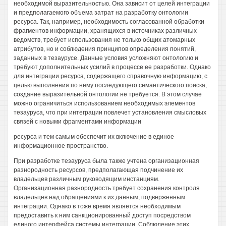
необходимой выразительностью. Она зависит от целей интеграции
и предполагаемого объема затрат на разработку онтологии
ресурса. Так, например, необходимость согласованной обработки
фрагментов информации, хранящихся в источниках различных
ведомств, требует использования не только общих атомарных
атрибутов, но и соблюдения принципов определения понятий,
заданных в тезаурусе. Данные условия усложняют онтологию и
требуют дополнительных усилий в процессе ее разработки. Однако
для интеграции ресурса, содержащего справочную информацию, с
целью выполнения по нему последующего семантического поиска,
создание выразительной онтологии не требуется. В этом случае
можно ограничиться использованием необходимых элементов
тезауруса, что при интеграции повлечет установления смысловых
связей с новыми фрагментами информации
ресурса и тем самым обеспечит их включение в единое
информационное пространство.
При разработке тезауруса была также учтена организационная
разнородность ресурсов, предполагающая подчинение их
владельцев различным руководящим инстанциям.
Организационная разнородность требует сохранения контроля
владельцев над обращениями к их данным, подверженным
интеграции. Однако в тоже время является необходимым
предоставить к ним санкционированный доступ посредством
единого интерфейса системы интеграции. Соблюдение этих