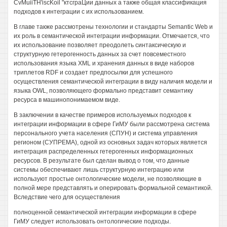
CvMuiiTH'iscKoil "ктсграЦии данных а также общая классификация
подходов к интеграции с их использованием.
В главе также рассмотрены технологии и стандарты Semantic Web и
их роль в семантической интеграции информации. Отмечается, что
их использование позволяет преодолеть синтаксическую и
структурную гетерогенность данных за счет повсеместного
использования языка XML и хранения данных в виде наборов
триплетов RDF и создает предпосылки для успешного
осуществления семантической интеграции в виду наличия модели и
языка OWL, позволяющего формально представит семантику
ресурса в машинопонимаемом виде.
В заключении в качестве примеров используемых подходов к
интеграции информации в сфере ГиМУ были рассмотрена система
персонального учета населения (СПУН) и система управления
регионом (СУПРЕМА), одной из основных задач которых является
интеграция распределенных гетерогенных информационных
ресурсов. В результате был сделан вывод о том, что данные
системы обеспечивают лишь структурную интеграцию или
используют простые онтологические модели, не позволяющие в
полной мере представлять и оперировать формальной семантикой.
Вследствие чего для осуществления
полноценной семантической интеграции информации в сфере
ГиМУ следует использовать онтологические подходы.