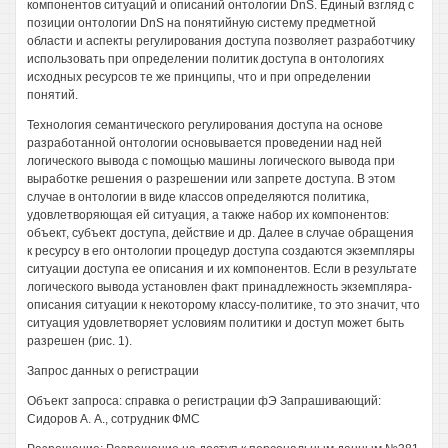
компонентов ситуаций и описаний онтологии DnS. Единый взгляд с
позиции онтологии DnS на понятийную систему предметной
области и аспекты регулирования доступа позволяет разработчику
использовать при определении политик доступа в онтологиях
исходных ресурсов те же принципы, что и при определении
понятий.
Технология семантического регулирования доступа на основе
разработанной онтологии основывается проведении над ней
логического вывода с помощью машины логического вывода при
выработке решения о разрешении или запрете доступа. В этом
случае в онтологии в виде классов определяются политика,
удовлетворяющая ей ситуация, а также набор их компонентов:
объект, субъект доступа, действие и др. Далее в случае обращения
к ресурсу в его онтологии процедур доступа создаются экземпляры
ситуации доступа ее описания и их компонентов. Если в результате
логического вывода установлен факт принадлежность экземпляра-
описания ситуации к некоторому классу-политике, то это значит, что
ситуация удовлетворяет условиям политики и доступ может быть
разрешен (рис. 1).
Запрос данных о регистрации
Объект запроса: справка о регистрации фЭ Запрашивающий:
Сидоров А. А., сотрудник ФМС