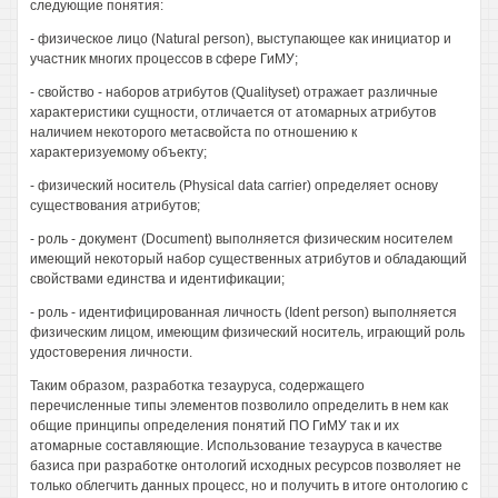
следующие понятия:
- физическое лицо (Natural person), выступающее как инициатор и
участник многих процессов в сфере ГиМУ;
- свойство - наборов атрибутов (Qualityset) отражает различные
характеристики сущности, отличается от атомарных атрибутов
наличием некоторого метасвойста по отношению к
характеризуемому объекту;
- физический носитель (Physical data carrier) определяет основу
существования атрибутов;
- роль - документ (Document) выполняется физическим носителем
имеющий некоторый набор существенных атрибутов и обладающий
свойствами единства и идентификации;
- роль - идентифицированная личность (Ident person) выполняется
физическим лицом, имеющим физический носитель, играющий роль
удостоверения личности.
Таким образом, разработка тезауруса, содержащего
перечисленные типы элементов позволило определить в нем как
общие принципы определения понятий ПО ГиМУ так и их
атомарные составляющие. Использование тезауруса в качестве
базиса при разработке онтологий исходных ресурсов позволяет не
только облегчить данных процесс, но и получить в итоге онтологию с