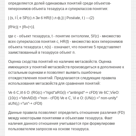
определяется долей одинаковых понятий среди объектов-
гиперонимов объекта тезауруса и суперклассов понятия:
| {s, I Í, е SP(c) л Зи б HR{t ) л ф,)} | Poséate, t ) ---(2)
|ЯЧс)| + |Я»(<)1
где с - объект тезауруса, t - понятие онтологии, SI'(c) - множество
всех суперклассов понятия с, HR(t) - множество всех гиперонимов
объекта тезауруса г, n(s) - означает, что понятие 5 представляет
заимствованный в тезаурусе объект п.
Оценка сходства понятий но наличию метасвойств. Оценка
имеющихся у понятий метасвойств производиться в дополнение к
остальным оценкам и позволяет выявить ошибочные
отождествления понятий. Предлагаются следующие правила
использования метасвойств для сравнения понятий:
Ve б C,\/t б О: (RG(c) ="rigid"aRG(í) ="antirigid"-+ cFDt) Ve 6C',VíeO:
(10(c) ="idnAlD(t) ="non - cFDt) Ve e C, Vi e O: (UN(c) =" non-unity"
aUN(¡) ="un"-+ cFDt)
Данные правила позволяют определить отношение различия (FD)
между некоторыми понятиями и объектами тезауруса. Факт
наличия данного отношения учитывается при формулировке
пользователем запросов на основе тезауруса.