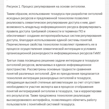
Рисунок 1. Процесс регулирования на основе онтологии.
Таким образом, использование тезауруса при разработке онтологий
исходных ресурсов и предложенной технологии позволяет
реализовать семантическое регулирование доступа к ним, дает
возможность владельцу информационного ресурса формулировать
правила доступа требуемой сложности в терминах ПО и
обеспечивает создание интероперабельных систем регулирования
доступа, благодаря использованию единой системы понятий.
Перечисленные свойства технологии позволяют применять ее в
процессе осуществления семантической интеграции в условиях
организационной разнородности информационных ресурсов ГиМУ.
Третья глава посвящена решению задачи интеграции в тезаурусе
онтологий ресурсов, включаемых в единое информационное
пространство. Рассмотрены основные трудности сравнения
понятий различных онтологий. Для их преодоления предлагается
технология интеграции разнородных онтологий в тезаурусе,
обладающая высокой степенью автоматизации за счет отсутствия
необходимости участия эксперта как в процессе отображения
понятий интегрируемой онтологии в тезаурусе, так и корректировки
его результатов. Также предложена технология реализации
высокоуровневого интерфейса, позволяющего облегчить работу
пользователя с понятийной системой тезауруса.