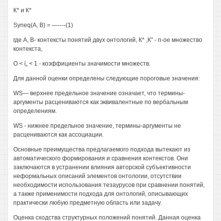
К* и К*
Syneq(A, В) = —----(1)
где А, В- контексты понятий двух онтологий, К* ,К" - п-ое множество
контекста,
О < í„ < 1 - коэффициенты значимости множеств.
Для данной оценки определены следующие пороговые значения:
WS— верхнее предельное значение означает, что термины-
аргументы расцениваются как эквивалентные по вербальным
определениям.
WS - нижнее предельное значение, термины-аргументы не
расцениваются как ассоциации.
Основные преимущества предлагаемого подхода вытекают из
автоматического формирования и сравнения контекстов. Они
заключаются в устранении влияния авторской субъективности
неформальных описаний элементов онтологии, отсутствии
необходимости использования тезаурусов при сравнении понятий,
а также применимости подхода для онтологий, описывающих
практически любую предметную область или задачу.
Оценка сходства структурных положений понятий. Данная оценка