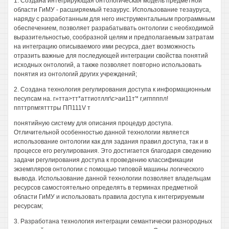
1. Создана интегрирующая онтологическая модель предметной
области ГиМУ - расширяемый тезаурус. Использование тезауруса,
наряду с разработанным для него инструментальным программным
обеспечением, позволяет разрабатывать онтологии с необходимой
выразительностью, сообразной целям и предполагаемым затратам
на интеграцию описываемого ими ресурса, дает возможность
отразить важные для последующей интеграции свойства понятий
исходных онтологий, а также позволяет повторно использовать
понятия из онтологий других учреждений;
2. Создана технология регулирования доступа к информационным
песупсам на. г»тта>тт*аттиотллг\с>аи11т'* г,игппппл!
ппттрпмгятттры ПП111V т
понятийную систему для описания процедур доступа.
Отличительной особенностью данной технологии является
использование онтологии как для задания правил доступа, так и в
процессе его регулирования. Это достигается благодаря сведению
задачи регулирования доступа к проведению классификации
экземпляров онтологии с помощью типовой машины логического
вывода. Использование данной технологии позволяет владельцам
ресурсов самостоятельно определять в терминах предметной
области ГиМУ и использовать правила доступа к интегрируемым
ресурсам;
3. Разработана технология интеграции семантически разнородных