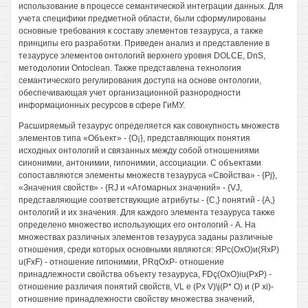
использование в процессе семантической интеграции данных. Для
учета специфики предметной области, были сформулированы
основные требования к составу элементов тезауруса, а также
принципы его разработки. Приведен анализ и представление в
тезаурусе элементов онтологий верхнего уровня DOLCE, DnS,
методологии Ontoclean. Также представлена технология
семантического регулирования доступа на основе онтологии,
обеспечивающая учет организационной разнородности
информационных ресурсов в сфере ГиМУ.
Расширяемый тезаурус определяется как совокупность множеств
элементов типа «Объект» - {О¡}, представляющих понятия
исходных онтологий и связанных между собой отношениями
синонимии, антонимии, гипонимии, ассоциации. С объектами
сопоставляются элементы множеств тезауруса «Свойства» - {Pj},
«Значения свойств» - {RJ и «Атомарных значений» - {VJ,
представляющие соответствующие атрибуты - {С,} понятий - {А,}
онтологий и их значения. Для каждого элемента тезауруса также
определено множество использующих его онтологий - А. На
множествах различных элементов тезауруса заданы различные
отношения, среди которых основными являются: ЯРс(ОхО)и(ЯхР)
u(FxF) - отношение гипонимии, PRqOxP- отношение
принадлежности свойства объекту тезауруса, FDç(OxO)iu(PxP) -
отношение различия понятий свойств, VL е (Рх V)\j(P* О) и (Р xi)-
отношение принадлежности свойству множества значений,