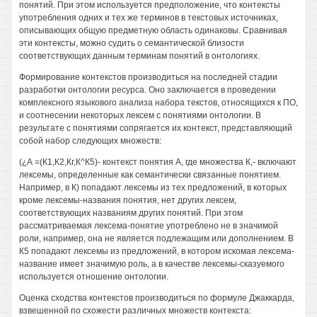
понятий. При этом используется предположение, что контексты
употребления одних и тех же терминов в текстовых источниках,
описывающих общую предметную область одинаковы. Сравнивая
эти контексты, можно судить о семантической близости
соответствующих данным терминам понятий в онтологиях.
Формирование контекстов производиться на последней стадии
разработки онтологии ресурса. Оно заключается в проведении
комплексного языкового анализа набора текстов, относящихся к ПО,
и соотнесении некоторых лексем с понятиями онтологии. В
результате с понятиями сопрягается их контекст, представляющий
собой набор следующих множеств:
(¿А =(К1,К2,Кг,К^К5)- контекст понятия А, где множества К,- включают
лексемы, определенные как семантически связанные понятием.
Например, в К) попадают лексемы из тех предложений, в которых
кроме лексемы-названия понятия, нет других лексем,
соответствующих названиям других понятий. При этом
рассматриваемая лексема-понятие употреблено не в значимой
роли, например, она не является подлежащим или дополнением. В
К5 попадают лексемы из предложений, в котором искомая лексема-
название имеет значимую роль, а в качестве лексемы-сказуемого
используется отношение онтологии.
Оценка сходства контекстов производиться по формуле Джаккарда,
взвешенной по схожести различных множеств контекста: