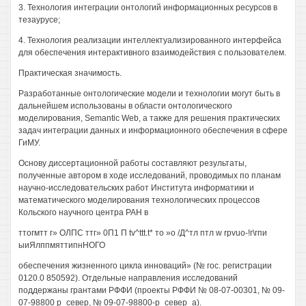
3. Технология интеграции онтологий информационных ресурсов в
тезаурусе;
4. Технология реализации интеллектуализированного интерфейса
для обеспечения интерактивного взаимодействия с пользователем.
Практическая значимость.
Разработанные онтологические модели и технологии могут быть в
дальнейшем использованы в области онтологического
моделирования, Semantic Web, а также для решения практических
задач интеграции данных и информационного обеспечения в сфере
ГиМУ.
Основу диссертационной работы составляют результаты,
полученные автором в ходе исследований, проводимых по планам
научно-исследовательских работ Института информатики и
математического моделирования технологических процессов
Кольского научного центра РАН в
ттогмтт г» ОЛПС ттг» 0П1 П tv^ttt.t* то »о /Д^тл птл w rpvuo-!г\гпи
ыиЯлппмяттипнНОГО
обеспечения жизненного цикла инноваций» (№ гос. регистрации
0120.0 850592). Отдельные направления исследований
поддержаны грантами РФФИ (проекты РФФИ № 08-07-00301, № 09-
07-98800 р_север, № 09-07-98800-р_север_а).