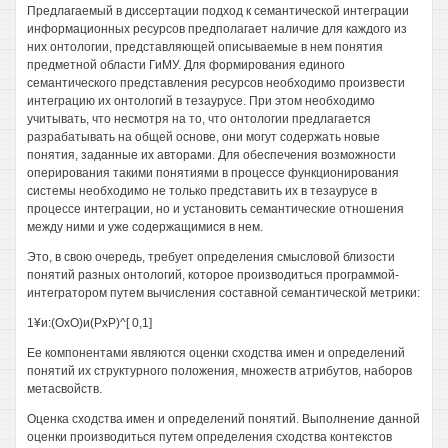
Предлагаемый в диссертации подход к семантической интеграции
информационных ресурсов предполагает наличие для каждого из
них онтологии, представляющей описываемые в нем понятия
предметной области ГиМУ. Для формирования единого
семантического представления ресурсов необходимо произвести
интеграцию их онтологий в тезаурусе. При этом необходимо
учитывать, что несмотря на то, что онтологии предлагается
разрабатывать на общей основе, они могут содержать новые
понятия, заданные их авторами. Для обеспечения возможности
оперирования такими понятиями в процессе функционирования
системы необходимо не только представить их в тезаурусе в
процессе интеграции, но и установить семантические отношения
между ними и уже содержащимися в нем.
Это, в свою очередь, требует определения смысловой близости
понятий разных онтологий, которое производиться программой-
интегратором путем вычисления составной семантической метрики:
1¥и:(ОхО)и(РхР)^[ 0,1]
Ее компонентами являются оценки сходства имен и определений
понятий их структурного положения, множеств атрибутов, наборов
метасвойств.
Оценка сходства имен и определений понятий. Выполнение данной
оценки производиться путем определения сходства контекстов