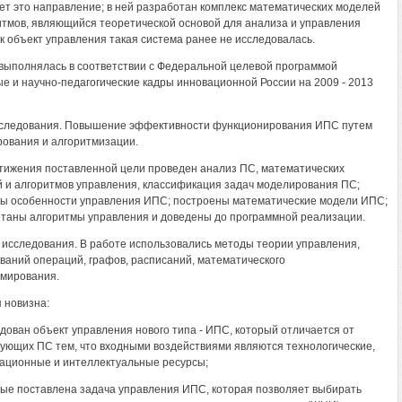
ет это направление; в ней разработан комплекс математических моделей
итмов, являющийся теоретической основой для анализа и управления
к объект управления такая система ранее не исследовалась.
выполнялась в соответствии с Федеральной целевой программой
е и научно-педагогические кадры инновационной России на 2009 - 2013
следования. Повышение эффективности функционирования ИПС путем
ования и алгоритмизации.
тижения поставленной цели проведен анализ ПС, математических
 и алгоритмов управления, классификация задач моделирования ПС;
ы особенности управления ИПС; построены математические модели ИПС;
таны алгоритмы управления и доведены до программной реализации.
исследования. В работе использовались методы теории управления,
ваний операций, графов, расписаний, математического
мирования.
 новизна:
едован объект управления нового типа - ИПС, который отличается от
ующих ПС тем, что входными воздействиями являются технологические,
ционные и интеллектуальные ресурсы;
вые поставлена задача управления ИПС, которая позволяет выбирать