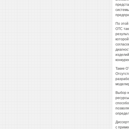
предста
системы
предпри
По этой
ОТС так
результ
которой
согласо
диагнос
изделий
конкуре
Такие О
Отсутст
разрабо
моделир
Выбор н
ресурсы
способо
позволя
опреде
Диссерт
с приме