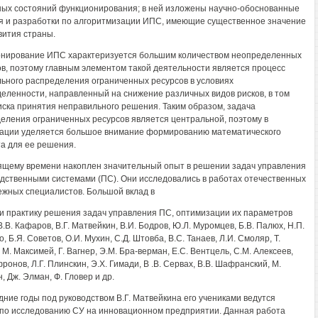
ых состояний функционирования; в ней изложены научно-обоснованные
 и разработки по алгоритмизации ИПС, имеющие существенное значение
вития страны.
нирование ИПС характеризуется большим количеством неопределенных
в, поэтому главным элементом такой деятельности является процесс
ьного распределения ограниченных ресурсов в условиях
еленности, направленный на снижение различных видов рисков, в том
иска принятия неправильного решения. Таким образом, задача
еления ограниченных ресурсов является центральной, поэтому в
ации уделяется большое внимание формированию математического
а для ее решения.
ящему времени накоплен значительный опыт в решении задач управления
дственными системами (ПС). Они исследовались в работах отечественных
ежных специалистов. Большой вклад в
и практику решения задач управления ПС, оптимизации их параметров
.В. Кафаров, В.Г. Матвейкин, В.И. Бодров, Ю.Л. Муромцев, Б.В. Палюх, Н.П.
, Б.Я. Советов, О.И. Мухин, С.Д. Штовба, B.C. Танаев, Л.И. Смоляр, Т.
М. Максимей, Г. Вагнер, Э.М. Бра-верман, Е.С. Вентцель, С.М. Алексеев,
ронов, Л.Г. Плинскин, Э.Х. Гимади, В .В. Сервах, В.В. Шафранский, М.
, Дж. Элман, Ф. Гловер и др.
дние годы под руководством В.Г. Матвейкина его учениками ведутся
по исследованию СУ на инновационном предприятии. Данная работа