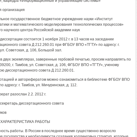
», кафедра «Информационные и управляющие системы»
 организация
ьное государственное бюджетное учреждение науки «Институт
тики и математического моделирования технологических процессов»
го научного центра Российской академии наук
диссертации состоится 1 ноября 2012 г. в 13 часов на заседании
ационного совета Д 212.260.01 при ФГБОУ ВПО «ТГТУ» по адресу: г.
ул. Советская, д. 106, Большой зал.
в двух экземплярах, заверенные гербовой печатью, просим направлять по
39200, г. Тамбов, ул. Советская, д. 106, ФГБОУ ВПО «ТГТУ», ученому
рю диссертационного совета Д 212.260.01.
ртацией и авторефератом можно ознакомиться в библиотеке ФГБОУ ВПО
о адресу: г. Тамбов, ул. Мичуринская, д. 112.
ерат разослан 2.2. 2012 г.
секретарь диссертационного совета
иков
ХАРАКТЕРИСТИКА РАБОТЫ
ность работы. В России в последнее время существенно возросло
е государства к необходимости создания холдинговых структур, которые