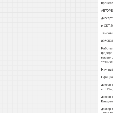
процесс
АВТОРЕ
диссерт
м ОКТ 2
Тамбов-
005053
Работа 
федерал
высшего
техниче
Научный
Официа
доктор 
«ТГТУ»,
доктор 
Владими
доктор 