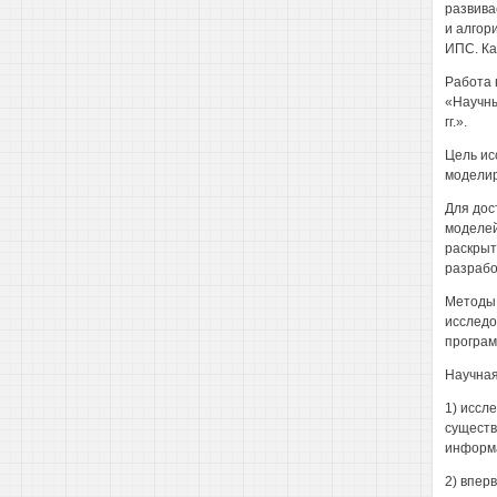
развива
и алгор
ИПС. Ка
Работа 
«Научны
гг.».
Цель ис
моделир
Для дос
моделей
раскрыт
разрабо
Методы 
исследо
програм
Научная
1) иссл
существ
информа
2) впер