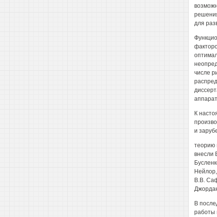
возможн
решения
для раз
Функцио
факторо
оптимал
неопред
числе р
распред
диссерт
аппарат
К насто
произво
и заруб
теорию 
внесли В
Бусленко
Нейлор, 
В.В. Саф
Джордан
В после
работы 