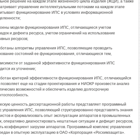
ьное решение на каждом этапе жизненного цикла изделия (ЖЦИ), а также
атривает управление интеллектуальными потоками на каждом этапе
итывает функционирование ИПС в условиях информационной
еленности;
роены модели функционирования ИПС, отличающиеся учетом
адок и дефекта ресурса, учетом ограничений на использование
вных ресурсов;
аботаны алгоритмы управления ИПС, позволяющие проводить
ование состояний ее функционирования, отличающиеся тем,
ависимости от заданной эффективности функционирования ИПС
дится их уточнение;
аботан критерий эффективности функционирования ИПС, отличающийся
о позволяет еще на стадии проектирования и НИОКР произвести анализ
гических возможностей и обеспечить изделию долгосрочную
нтоспособность.
ескую ценность диссертационной работы представляет программный
с управления ИПС, позволяющий структурированно представлять знания
истов и формализовать опыт эксплуатации аппаратов в промышленных
х, оперативно диагностировать нештатные ситуации и дефицит ресурсов,
ь коэффициент загрузки аппаратов. Программный комплекс управления
едан в опытную эксплуатацию в ОАО «Корпорация «Росхимзащита».