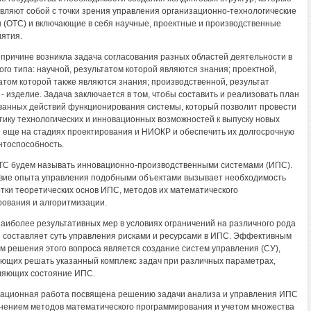
вляют собой с точки зрения управления организационно-технологические
 (ОТС) и включающие в себя научные, проектные и производственные
ятия.
 причине возникла задача согласования разных областей деятельности в
ого типа: научной, результатом которой являются знания; проектной,
атом которой также являются знания; производственной, результат
 - изделие. Задача заключается в том, чтобы составить и реализовать план
ванных действий функционирования системы, который позволит провести
тику технологических и инновационных возможностей к выпуску новых
 еще на стадиях проектирования и НИОКР и обеспечить их долгосрочную
нтоспособность.
ТС будем называть инновационно-производственными системами (ИПС).
вие опыта управления подобными объектами вызывает необходимость
тки теоретических основ ИПС, методов их математического
ования и алгоритмизации.
аиболее результативных мер в условиях ограничений на различного рода
 составляет суть управления рисками и ресурсами в ИПС. Эффективным
м решения этого вопроса является создание систем управления (СУ),
ющих решать указанный комплекс задач при различных параметрах,
ляющих состояние ИПС.
ационная работа посвящена решению задачи анализа и управления ИПС
нением методов математического программирования и учетом множества