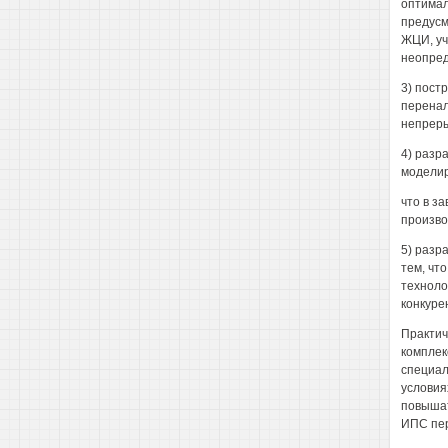
оптимал
предусм
ЖЦИ, уч
неопред
3) пост
перенал
непреры
4) разр
моделир
что в з
произво
5) разр
тем, чт
техноло
конкуре
Практич
комплек
специал
условия
повышат
ИПС пер