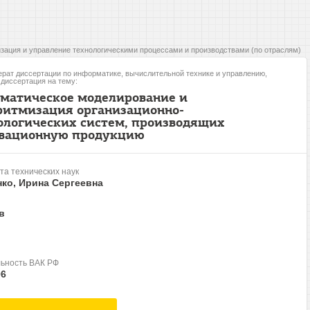
зация и управление технологическими процессами и производствами (по отраслям)
рат диссертации по информатике, вычислительной технике и управлению,
, диссертация на тему:
матическое моделирование и
ритмизация организационно-
ологических систем, производящих
вационную продукцию
та технических наук
ко, Ирина Сергеевна
в
ьность ВАК РФ
06