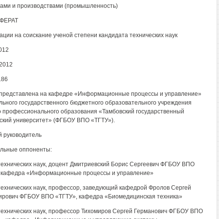
ами и производствами (промышленность)
ФЕРАТ
ации на соискание ученой степени кандидата технических наук
012
2012
186
представлена на кафедре «Информационные процессы и управление»
ьного государственного бюджетного образовательного учреждения
 профессионального образования «Тамбовский государственный
ский университет» (ФГБОУ ВПО «ТГТУ»).
 руководитель
льные оппоненты:
технических наук, доцент Дмитриевский Борис Сергеевич ФГБОУ ВПО
 кафедра «Информационные процессы и управление»
технических наук, профессор, заведующий кафедрой Фролов Сергей
рович ФГБОУ ВПО «ТГТУ», кафедра «Биомедицинская техника»
технических наук, профессор Тихомиров Сергей Германович ФГБОУ ВПО