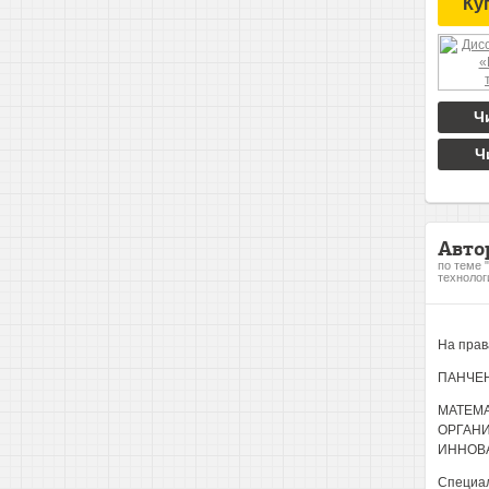
Ку
Ч
Ч
Авто
по теме 
технолог
На прав
ПАНЧЕН
МАТЕМ
ОРГАН
ИННОВ
Специал