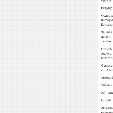
«ВГУИТ
Ведущая
Федерал
информа
Кольско
Защита 
диссерт
Тамбов, 
Отзывы 
адресу: 
секрета
С диссе
«ТГТУ» п
Автореф
Ученый 
АЛ. Чур
ОБЩАЯ 
Актуаль
внимани