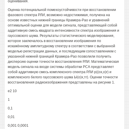
оценивания.
Оценка потенциальной помехоустойчивости при восстановлении
фазового спектра РЛИ, возможно недостижимая, получена на
основе известных нижней границы Крамера-Рао и уравнений
оптимальной оценки для модели сигнала, представляющей собой
аддитивную смесь квадрата интенсивности спектра изображения и
гауссовского шума. Результаты статистического моделирования,
которое заключалось в восстановлении изображения по
искажённому амплитудному спектру в соответствии с выбранной
моделью регистрации данных, и последующим сопоставлением с
указанной нижней границей Крамера-Рао позволили получить
дисперсию оценки точности восстановления РЛИ. Математическая
модель сигнала на входе системы обработки РСА представляет
собой аддитивную смесь комплексного спектра РЛИ р((ох,о)г) и
комплексного белого гауссовского шума Ы(о)х,тг). Оценки точности
восстановления радиоизображения представлены на рисунке 1.
е2 10
1
0,1
0,01
0,001 0,0001