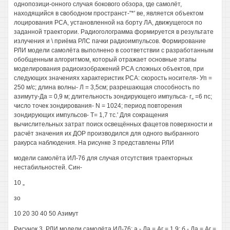
однопозици-онного случая бокового обзора, где самолёт,
находящийся в свободном пространст-"*' ве, является объектом
лоцирования РСА, установленной на борту ЛА, движущегося по
заданной траектории. Радиоголограмма формируется в результате
излучения и \ приёма РЛС пачки радиоимпульсов. Формирование
РЛИ модели самолёта выполнено в соответствии с разработанным
обобщенным алгоритмом, который отражает основные этапы
моделирования радиоизображений РСА сложных объектов, при
следующих значениях характеристик РСА: скорость носителя- Уп =
250 м/с; длина волны- Л = 3,5см; разрешающая способность по
азимуту-Да = 0,9 м; длительность зондирующего импульса- г„ =6 пс;
число точек зондирования- N = 1024; период повторения
зондирующих импульсов- Т= 1,7 тс.' Для сокращения
вычислительных затрат поиск освещённых фацетов поверхности и
расчёт значения их ДОР производился для одного выбранного
ракурса наблюдения. На рисунке 3 представлены РЛИ
модели самолёта ИЛ-76 для случая отсутствия траекторных
нестабильностей. Син-
10 „
зо
10 20 30 40 50 Азимут
Рисунок 3. РЛИ модели самолёта ИЛ-76; а - Да = Аг = 1,9; б - Да = Аг =