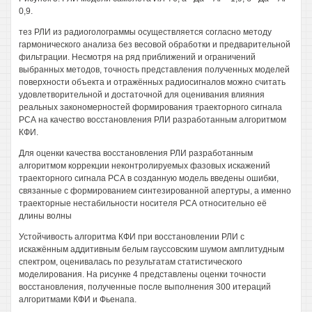
0,9.
тез РЛИ из радиоголограммы осуществляется согласно методу
гармонического анализа без весовой обработки и предварительной
фильтрации. Несмотря на ряд приближений и ограничений
выбранных методов, точность представления полученных моделей
поверхности объекта и отражённых радиосигналов можно считать
удовлетворительной и достаточной для оценивания влияния
реальных закономерностей формирования траекторного сигнала
РСА на качество восстановления РЛИ разработанным алгоритмом
КФИ.
Для оценки качества восстановления РЛИ разработанным
алгоритмом коррекции неконтролируемых фазовых искажений
траекторного сигнала РСА в созданную модель введены ошибки,
связанные с формированием синтезированной апертуры, а именно
траекторные нестабильности носителя РСА относительно её
длины волны
Устойчивость алгоритма КФИ при восстановлении РЛИ с
искажённым аддитивным белым гауссовским шумом амплитудным
спектром, оценивалась по результатам статистического
моделирования. На рисунке 4 представлены оценки точности
восстановления, полученные после выполнения 300 итераций
алгоритмами КФИ и Фьенапа.