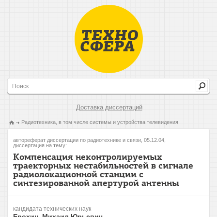
Доставка диссертаций
Радиотехника, в том числе системы и устройства телевидения
автореферат диссертации по радиотехнике и связи, 05.12.04,
диссертация на тему:
Компенсация неконтролируемых
траекторных нестабильностей в сигнале
радиолокационной станции с
синтезированной апертурой антенны
кандидата технических наук
Ерохин, Михаил Юрьевич