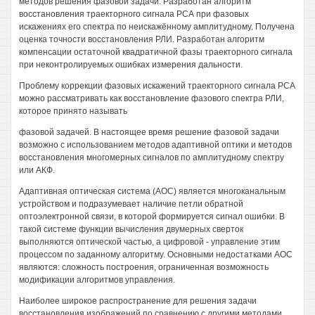
методов решения фазовой задачи. Разработан алгоритм
восстановления траекторного сигнала РСА при фазовых
искажениях его спектра по неискажённому амплитудному. Получена
оценка точности восстановления РЛИ. Разработан алгоритм
компенсации остаточной квадратичной фазы траекторного сигнала
при неконтролируемых ошибках измерения дальности.
Проблему коррекции фазовых искажений траекторного сигнала РСА
можно рассматривать как восстановление фазового спектра РЛИ,
которое принято называть
фазовой задачей. В настоящее время решение фазовой задачи
возможно с использованием методов адаптивной оптики и методов
восстановления многомерных сигналов по амплитудному спектру
или АКФ.
Адаптивная оптическая система (АОС) является многоканальным
устройством и подразумевает наличие петли обратной
оптоэлектронной связи, в которой формируется сигнал ошибки. В
такой системе функции вычисления двумерных сверток
выполняются оптической частью, а цифровой - управление этим
процессом по заданному алгоритму. Основными недостатками АОС
являются: сложность построения, ограниченная возможность
модификации алгоритмов управления.
Наиболее широкое распространение для решения задачи
восстановления изображений по сравнению с другими методами