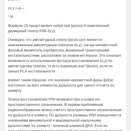
со у =-а—.
* Я
Формула (3) представляет собой при (р{сох)=0 комплексный
двумерный спектр РЛИ /{х,у).
Очевидно, что амплитудный спектр \р(сох,сог)\ является
неискаженным амплитудным спектром /(х,у), так как неизвестный
фазовый множитель ехрОф(сох)), вызванный траекторными
нестабильностями, расположен за знаком интеграла. Это означает
возможность использования методов восстановления /(х,у) по
амплитудному спектру, то есть коррекции ехр^'ф(о)х)), если на
сигнал РСА нестабильности
влияют таким образом, что значение неизвестной фазы ф(б)х)
постоянно на всех элементах дальности для одного отсчёта по
азимуту.
Точное восстановление РЛИ возможно при условии его
пространственного ограничения. В первом приближении
радиоизображение можно считать пространственно ограниченным
по дальности и азимуту. По дальности размеры РЛИ определяются
значениями минимальной и максимальной наклонными
дальностями, по азимуту - конечной шириной ДНА. Если по