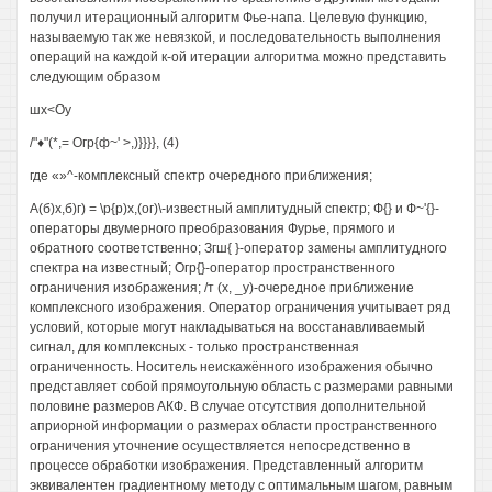
получил итерационный алгоритм Фье-напа. Целевую функцию,
называемую так же невязкой, и последовательность выполнения
операций на каждой к-ой итерации алгоритма можно представить
следующим образом
шх<Оу
/"♦"(*,= Огр{ф~' >,)}}}}, (4)
где «»^-комплексный спектр очередного приближения;
А(б)х,б)г) = \р{р)х,(ог)\-известный амплитудный спектр; Ф{} и Ф~'{}-
операторы двумерного преобразования Фурье, прямого и
обратного соответственно; Згш{ }-оператор замены амплитудного
спектра на известный; Огр{}-оператор пространственного
ограничения изображения; /т (х, _у)-очередное приближение
комплексного изображения. Оператор ограничения учитывает ряд
условий, которые могут накладываться на восстанавливаемый
сигнал, для комплексных - только пространственная
ограниченность. Носитель неискажённого изображения обычно
представляет собой прямоугольную область с размерами равными
половине размеров АКФ. В случае отсутствия дополнительной
априорной информации о размерах области пространственного
ограничения уточнение осуществляется непосредственно в
процессе обработки изображения. Представленный алгоритм
эквивалентен градиентному методу с оптимальным шагом, равным