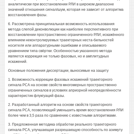
аналитически при восстановлении РЛИ в широком диапазоне
значений отношения сигнал/шум, которая не зависит от алгоритма
восстановления фазы.
6. Рассмотрена принципиальная возможность использования
метода слепой деконволюции как наиболее перспективного при
восстановлении пространственно ограниченного РЛИ, искажённого
влиянием неконтролируемых траекторных неста-бильностей
носителя или аппаратурными ошибками и описываемого
уравнением типа свёртки. Особенностью указанного метода
является коррекция не только фазовых, но и амплитудных
искажений.
Основные положения диссертации, выносимые на защиту
1. Возможность коррекции фазовых искажений траекторного
сигнала РСА на основе свойств многомерных пространственно
ограниченных сигналов в условиях априорной неопределённости
характеристик флукгуаций фазы.
2. Разработанный алгоритм на основе свойств траекторного
сигнала РСА, позволяющий уменьшить время восстановления РЛИ
более чем в 3,5 раза по сравнению с известными алгоритмами.
3. Предложенная методика обработки реального траекторного
сигнала РСА, улучшающая разрешающую способность по азимуту