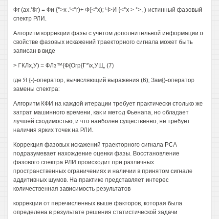
Фг (ах.'®г) = Фи {°>х .'<°г)+ Ф{<°х); Ч>И {<°х > °>, )-истинный фазовый
спектр РЛИ.
Алгоритм коррекции фазы с учётом дополнительной информации о
свойстве фазовых искажений траекторного сигнала может быть
записан в виде
> ГКЛх,У) = ФЛз™{Ф{Огр{Г*\х,УЩ, (7)
где Я {-}-оператор, вычисляющий выражения (6); Зам{}-оператор
замены спектра:
Алгоритм КФИ на каждой итерации требует практически столько же
затрат машинного времени, как и метод Фьенапа, но обладает
лучшей сходимостью, и что наиболее существенно, не требует
наличия ярких точек на РЛИ.
Коррекция фазовых искажений траекторного сигнала РСА
подразумевает нахождение оценки фазы. Восстановление
фазового спектра РЛИ происходит при различных
пространственных ограничениях и наличии в принятом сигнале
аддитивных шумов. На практике представляет интерес
количественная зависимость результатов
коррекции от перечисленных выше факторов, которая была
определена в результате решения статистической задачи