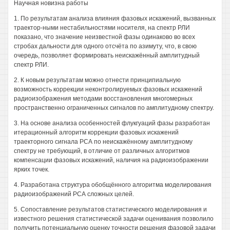
Научная новизна работы
1. По результатам анализа влияния фазовых искажений, вызванных
траектор-ными нестабильностями носителя, на спектр РЛИ
показано, что значение неизвестной фазы одинаково во всех
стробах дальности для одного отсчёта по азимуту, что, в свою
очередь, позволяет формировать неискажённый амплитудный
спектр РЛИ.
2. К новым результатам можно отнести принципиальную
возможность коррекции неконтролируемых фазовых искажений
радиоизображения методами восстановления многомерных
пространственно ограниченных сигналов по амплитудному спектру.
3. На основе анализа особенностей флукгуаций фазы разработан
итерационный алгоритм коррекции фазовых искажений
траекторного сигнала РСА по неискажённому амплитудному
спектру не требующий, в отличие от различных алгоритмов
компенсации фазовых искажений, наличия на радиоизображении
ярких точек.
4. Разработана структура обобщённого алгоритма моделирования
радиоизображений РСА сложных целей.
5. Сопоставление результатов статистического моделирования и
известного решения статистической задачи оценивания позволило
получить потенциальную оценку точности решения фазовой задачи