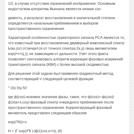
1/2, в случае отсутствия ограничений изображения. Основным
недостатком алгоритма Фьенапа является низкая схо-
димость, а результат восстановления в значительной степени
определяется начальным приближением и выбором
пространственного ограничения.
Характерной особенностью траекторного сигнала РСА является то,
что известный при восстановлении двумерный комплексный спектр
Ь\ах,(ог) отличается от точного спектра /{х,у) лишь множителем
ехр(/<г>Ц.)), не зависящим от дальности. Учёт этого факта
позволяет синтезировать алгоритм коррекции фазовых искажений
траекторного сигнала (КФИ) с более высокой сходимостью.
Для решения этой задачи был применён градиентный метод,
соответствующий ч' следующей целевой функции
^ 0)х 0)у IV/
где ф{сох)-искомое значение фазы, такое, что ф(сох)=-ф(сох)\
ф1к\а>х,соу)-фазовый спектр очередного приближения после
пространственного ограничения. Корректирующий фазовый
множитель представлен следующим образом
ехр(/?К))=±
Н = )Г ехр(//"К )-]ф1{сох,о>г)), (6)