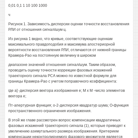
0,01 0,1 1 10 100 1000
ч
Рисунок 1. Зависимость дисперсии оценки точности восстановления
РЛИ от отношения сигнал/шум ц.
Из рисунка 1 видно, что кривые, соответствующие оценкам
максимального правдоподобия и максимума апостериорной
вероятности восстановления РЛИ, отличаются от нижней границы
Крамера-Рао на постоянную величину в широком
диапазоне значений отношения сигнал/шум. Таким образом,
проводить оценку точности коррекции фазовых искажений
траекторного сигнала РСА можно по известной формуле для
границы Крамера-Рао с учетом поправочного коэффициента:
где а] -дисперсия вектора изображения е; М х М -число элементов
вектора е;
Пт-апертурная функция; о-2-дисперсия квадратур шума; О-функция
пространственного ограничения изображения.
В этой же главе рассмотрен вопрос компенсации квадратичных
фазовых искажений траекторного сигнала (1), которые приводят к
увеличению азимутального размера изображения. Критерием
компенсации неконтролируемого фазового множителя является