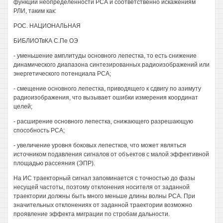
функции неопределённости РСА и соответственно искажениям
РЛИ, таким как:
РОС. НАЦИОНАЛЬНАЯ
БИБЛИОТвКА С.Пе ОЭ
- уменьшение амплитуды основного лепестка, то есть снижение
динамического диапазона синтезированных радиоизображений или
энергетического потенциала РСА;
- смещение основного лепестка, приводящего к сдвигу по азимуту
радиоизображения, что вызывает ошибки измерения координат
целей;
- расширение основного лепестка, снижающего разрешающую
способность РСА;
- увеличение уровня боковых лепестков, что может являться
источником подавления сигналов от объектов с малой эффективной
площадью рассеяния (ЭПР).
На ИС траекторный сигнал запоминается с точностью до фазы
несущей частоты, поэтому отклонения носителя от заданной
траектории должны быть много меньше длины волны РСА. При
значительных отклонениях от заданной траектории возможно
проявление эффекта миграции по стробам дальности.