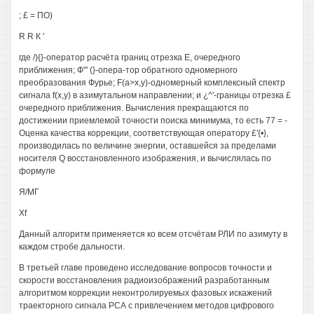
; £ = ПО)
R R К '
где /){}-оператор расчёта границ отрезка Е, очередного
приближения; Ф"' (}-опера-тор обратного одномерного
преобразования Фурье; F(a>x,y)-одномерный комплексный спектр
сигнала f(x,y) в азимутальном направлении; и ¿^'-границы отрезка £
очередного приближения. Вычисления прекращаются по
достижении приемлемой точности поиска минимума, то есть 77 = -
Оценка качества коррекции, соответствующая оператору £'{•},
производилась по величине энергии, оставшейся за пределами
носителя Q восстановленного изображения, и вычислялась по
формуле
Я/МГ
Xf
Данный алгоритм применяется ко всем отсчётам РЛИ по азимуту в
каждом стробе дальности.
В третьей главе проведено исследование вопросов точности и
скорости восстановления радиоизображений разработанным
алгоритмом коррекции неконтролируемых фазовых искажений
траекторного сигнала РСА с привлечением методов цифрового