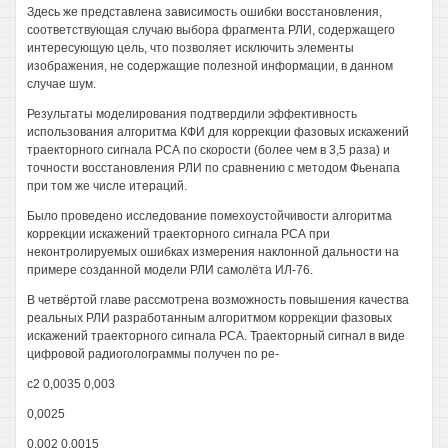
Здесь же представлена зависимость ошибки восстановления,
соответствующая случаю выбора фрагмента РЛИ, содержащего
интересующую цель, что позволяет исключить элементы
изображения, не содержащие полезной информации, в данном
случае шум.
Результаты моделирования подтвердили эффективность
использования алгоритма КФИ для коррекции фазовых искажений
траекторного сигнала РСА по скорости (более чем в 3,5 раза) и
точности восстановления РЛИ по сравнению с методом Фьенапа
при том же числе итераций.
Было проведено исследование помехоустойчивости алгоритма
коррекции искажений траекторного сигнала РСА при
неконтролируемых ошибках измерения наклонной дальности на
примере созданной модели РЛИ самолёта ИЛ-76.
В четвёртой главе рассмотрена возможность повышения качества
реальных РЛИ разработанным алгоритмом коррекции фазовых
искажений траекторного сигнала РСА. Траекторный сигнал в виде
цифровой радиоголограммы получен по ре-
с2 0,0035 0,003
0,0025
0,002 0,0015