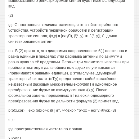
вышесказанного регистрируемый сигнал будет иметь следующий
вид
(2)
где С-постоянная величина, зависящая от свойств приёмного
устройства, устройств первичной обработки и регистрации
траекторного сигнала; /{х,у) = ]кхг¡Я), |/(*,.у)| = |£(*,.у)|; £ -длина
синтезированной антен-
ны. В (2) принято, что диаграмма направленности б(-) постоянна и
равна единице в пределах угла раскрыва антенны по азимуту и
равна нулю за её пределами. Первые три множителя известны при
приёме и поэтому в дальнейших выкладках не учитываются
(принимаются равными единице). В этом случае, двумерный
траекторный сигнал зт(пТ,у) представляет собой искажённое
неизвестным фазовым множителем ехр(уф{пТ)) одномерное
преобразование Фурье по азимуту сигнала /(х,у). После
формальной замены переменных пТ на еох я одномерного
преобразования Фурье по дальности формула (2) примет вид
р(о)х,сог) = ехр {¡ф(о>х )){ | /(*, >>)ехр(- ^о>хх + еог у))Луск, (3)
я, о
где пространственная частота по х равна
2 кУппТ