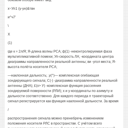
боковом обзоре имеет вид
х~Уп1 (у-ун)&твн
и^ч7'
\
X
(1)
где к = 2л/Я; Я-длина волны РСА; ф{1) -неконтролируемая фаза
мультипликативной помехи; Уп-скорость ЛА; -координата центра
диаграммы направленности реальной антенны; ви -угол места; Я-
высота полёта носителя РСА;
—наклонная дальность; .у(^)— комплексная огибающая
зондирующего сигнала; С(-) -диаграмма направленности реальной
антенны (ДНА); £(х> У) -комплексная функция рассеяния
зондируемой поверхности (РЛИ); х и у-координаты по азимуту и
дальности соответственно. Для каждого периода п траекторный
сигнал регистрируется как функция наклонной дальности. За время
/
распространения сигнала можно пренебречь изменением
положения носителя РЛС в пространстве. С учётом всего