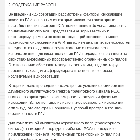
2. СОДЕРЖАНИЕ РАБОТЫ
Во введении к диссертации рассмотрены факторы, снижающие
качество РЛИ, основным из которых являются траекторные
нестабильности носителя РСА, приводящие к флуктуациям фазы
принимаемого сигнала. Представлен обзор известных к
настоящему времени основных тенденций снижения влияния
траекторных искажений на РЛИ, выполнен анализ их возможностей
и недостатков. Сделано предположение о возможности
использования для восстановления РЛИ подхода, основанного на
свойствах многомерных пространственно ограниченных сигналов.
Это позволило обосновать актуальность темы, выделить круг
нерешённых задач и сформулировать основные вопросы,
исследуемые в диссертации.
В первой главе проведено рассмотрение условий формирования
двумерного амплитудного спектра траекторного сигнала РСА,
выявлена характерная закономерность поведения фазовых
искажений. Выполнен анализ источников возможных искажений
амплитудного спектра и нарушения условий пространственной
ограниченности РЛИ.
Для комплексной амплитуды отражённого поля (траекторного
сигнала) на входной апертуре приёмника РСА справедливо
приближение Френеля. Комплексный траекторный сигнал при