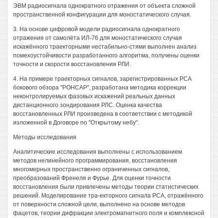
ЭВМ радиосигнала однократного отражения от объекта сложной
пространственной конфигурации для моностатического случая.
3. На основе цифровой модели радиосигнала однократного
отражения от самолёта ИЛ-76 для моностатического случая
искажённого траекторными нестабильно-стями выполнен анализ
помехоустойчивости разработанного алгоритма, получены оценки
точности и скорости восстановления РЛИ.
4. На примере траекторных сигналов, зарегистрированных РСА
бокового обзора "РОНСАР", разработана методика коррекции
неконтролируемых фазовых искажений реальных данных
дистанционного зондирования РЛС. Оценка качества
восстановленных РЛИ произведена в соответствии с методикой
изложенной в Договоре по "Открытому небу".
Методы исследования
Аналитические исследования выполнены с использованием
методов нелинейного программирования, восстановления
многомерных пространственно ограниченных сигналов,
преобразований Френеля и Фурье. Для оценки точности
восстановления были привлечены методы теории статистических
решений. Моделирование тра-екторного сигнала РСА, отражённого
от поверхности сложной цели, выполнено на основе методов
фацетов, теории дифракции электромагнитного поля и комплексной