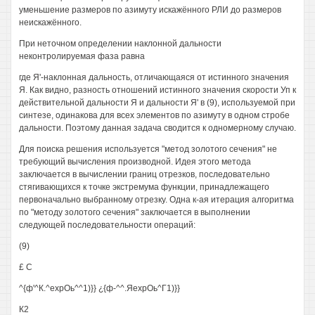
уменьшение размеров по азимуту искажённого РЛИ до размеров
неискажённого.
При неточном определении наклонной дальности
неконтролируемая фаза равна
где Я'-наклонная дальность, отличающаяся от истинного значения
Я. Как видно, разность отношений истинного значения скорости Уп к
действительной дальности Я и дальности Я' в (9), используемой при
синтезе, одинакова для всех элементов по азимуту в одном стробе
дальности. Поэтому данная задача сводится к одномерному случаю.
Для поиска решения используется "метод золотого сечения" не
требующий вычисления производной. Идея этого метода
заключается в вычислении границ отрезков, последовательно
стягивающихся к точке экстремума функции, принадлежащего
первоначально выбранному отрезку. Одна к-ая итерация алгоритма
по "методу золотого сечения" заключается в выполнении
следующей последовательности операций:
(9)
£ С
^{ф'^К.^ехрОь^^1)}} ¿{ф-^^.ЯехрОь^Г1)}}
К2