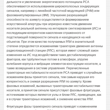
дальности и увеличение энергетического потенциала РСА
обеспечиваются использованием широкополосных зондирующих
сигналов, например с линейной частотной модуляцией (ЛЧМ) или
фазоманипулированных (ФМ). Улучшение разрешающей
способности по азимуту осуществляется формированием
искусственной апертуры при априорно известном движении
носителя реальной анггенны на интервале синтезирования (ИС) и
последующим когерентном накоплении отраженного от
подстилающей поверхности сигнала и находящихся на ней
объектов. При этом качество получаемых РЛИ в значительной
степени определяется искажениями траектории движения антенны
радиолокационной станции (РЛС), которая имеет сложный закон
изменения на ИС под воздействием таких дестабилизирующих
факторов, как турбулентные потоки в атмосфере, упругие
колебания корпуса и вибрации элементов конструкции носителя, а
также возмущения в системе управления. Перечисленные
траекторные нестабильности носителя РСА приводят к случайным
искажениям фазы принятого сигнала, тем самым нарушая его
когерентность и снижая разрешение РЛИ по азимуту. Кроме
фазовых искажений, вызванных траекторными нестабильностями
носителя, в принятом сигнале присутствуют фазовые флуктуации,
источниками которых являются узлы и блоки РЛС, приводящее, как
и в случае траекторных искажений, к снижению качества РЛИ.
Флуктуации фазы траекгорного сигнала приводят к изменениям