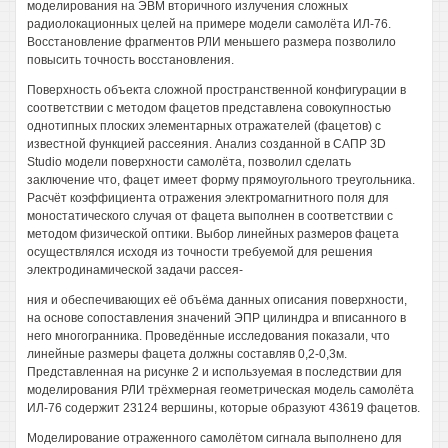
моделирования на ЭВМ вторичного излучения сложных
радиолокационных целей на примере модели самолёта ИЛ-76.
Восстановление фрагментов РЛИ меньшего размера позволило
повысить точность восстановления.
Поверхность объекта сложной пространственной конфигурации в
соответствии с методом фацетов представлена совокупностью
однотипных плоских элементарных отражателей (фацетов) с
известной функцией рассеяния. Анализ созданной в САПР 3D
Studio модели поверхности самолёта, позволил сделать
заключение что, фацет имеет форму прямоугольного треугольника.
Расчёт коэффициента отражения электромагнитного поля для
моностатического случая от фацета выполнен в соответствии с
методом физической оптики. Выбор линейных размеров фацета
осуществлялся исходя из точности требуемой для решения
электродинамической задачи рассея-
ния и обеспечивающих её объёма данных описания поверхности,
на основе сопоставления значений ЭПР цилиндра и вписанного в
него многогранника. Проведённые исследования показали, что
линейные размеры фацета должны составляв 0,2-0,3м.
Представленная на рисунке 2 и используемая в последствии для
моделирования РЛИ трёхмерная геометрическая модель самолёта
ИЛ-76 содержит 23124 вершины, которые образуют 43619 фацетов.
Моделирование отраженного самолётом сигнала выполнено для