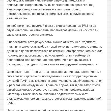
Однако, указанным направлениям присущи недостатки,
приводящие к ограничениям их применения на практике. Так,
например, к недостаткам компенсации траекторных
нестабильностей носителя с помощью ИНС следует отнести
наличие оста-
точной неконтролируемой фазы в синтезированном РЛИ из-за
случайных ошибок измерений параметров движения носителя и
сложность построения системы.
К недостаткам автофокусировки можно отнести необходимость
наличия и сложность выбора яркой точки из траекторного сигнала.
Данные о целях извлекаются из искажённого траекторного сигнала,
поэтому для достоверного поиска яркой точки необходима
дополнительная априорная информация о его физических
размерах, структуре и положении на зондируемой поверхности.
Основные недостатки метода восстановления радиолокационных
сигналов при детальном исследовании их автокорреляционных
функций (АКФ), заключаются в ограничении числа блестящих точек
и расстояния между ними. В данном случае, как и для алгоритмов
автофокусировки, существует аналогичная проблема выбора
блестящих точек. Восстановлению подлежит только часть
радиолокационного сигнала, соответствующая радиолокационной
цели.
Цель диссертационной работы и задачи исследования