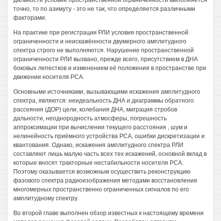
дальности условие пространственной ограниченности выполняется
точно, то по азимуту - это не так, что определяется различными
факторами.
На практике при регистрации РЛИ условия пространственной
ограниченности и неискажённости двумерного амплитудного
спектра строго не выполняются. Нарушение пространственной
ограниченности РЛИ вызвано, прежде всего, присутствием в ДНА
боковых лепестков и изменением её положения в пространстве при
движении носителя РСА.
Основными источниками, вызывающими искажения амплитудного
спектра, являются: неидеальность ДНА и диаграммы обратного
рассеяния (ДОР) цели, колебания ДНА, миграция стробов
дальности, неоднородность атмосферы, погрешность
аппроксимации при вычислении текущего расстояния , шум и
нелинейность приёмного устройства РСА, ошибки дискретизации и
квантования. Однако, искажения амплитудного спектра РЛИ
составляют лишь малую часть всех тех искажений, основной вклад в
которые вносят тракторные нестабильности носителя РСА.
Поэтому оказывается возможным осуществить реконструкцию
фазового спектра радиоизображения методами восстановления
многомерных пространственно ограниченных сигналов по его
амплитудному спектру.
Во второй главе выполнен обзор известных к настоящему времени