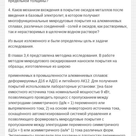
предельной толщины?
4. Каков механизм вхождения в покрытие оксидов металлов после
введения в базовый электролит, в котором получают
многофункциональные микродуговые покрытия на алюминиевых
сплавах, различных соединений - солей и оксидов, как растворимых,
так и нерастворимых в щелочном водном растворе?
Из выше изложенного и были определены цель и задачи
исследования.
В главах 3,4 представлена методика исследования. В работе
методом микродугового оксидирования наносили покрытия на
образцы, изготовленные из широко
применяемых в промышленности алюминиевых сплавов:
деформируемых Д16 и АД31 и литейного АК12. Для получения
покрытий использовали лабораторные установки: ))на базе
емкостного источника тока номинальной мощностью 9 кВт,
позволяющего проводить процесс с пропусканием между
электродами симметричного (Ід/Ік = 1) переменного или
выпрямленного тока; 2) на основе инверторного источника тока,
оснащённого автоматизированной системой управления и
позволяющего формировать микродуговые покрытия с
пропусканием между электродами переменного симметричного
(Ц/1к = I) или асимметричного (іа/ік^ 1) тока различных форм.
Эксперименты проводили при различных плотностях переменного