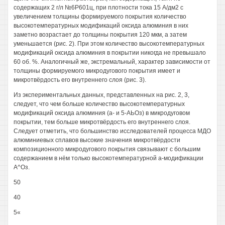
содержащих 2 г/л №6Р601ц, при плотности тока 15 А/дм2 с
увеличением толщины формируемого покрытия количество
высокотемпературных модификаций оксида алюминия в них
заметно возрастает до толщины покрытия 120 мкм, а затем
уменьшается (рис. 2). При этом количество высокотемпературных
модификаций оксида алюминия в покрытии никогда не превышало
60 об. %. Аналогичный же, экстремальный, характер зависимости от
толщины формируемого микродугового покрытия имеет и
микротвёрдость его внутреннего слоя (рис. 3).
Из экспериментальных данных, представленных на рис. 2, 3,
следует, что чем больше количество высокотемпературных
модификаций оксида алюминия (а- и 5-АЬОз) в микродуговом
покрытии, тем больше микротвёрдость его внутреннего слоя.
Следует отметить, что большинство исследователей процесса МДО
алюминиевых сплавов высокие значения микротвёрдости
композиционного микродугового покрытия связывают с большим
содержанием в нём только высокотемпературной а-модификации
А^Оз.
50
40
5«