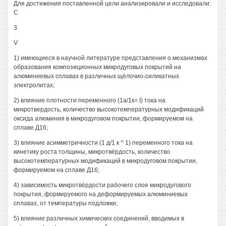
Для достижения поставленной цели анализировали и исследовали:
С
3
V
1) имеющиеся в научной литературе представления о механизмах
образования композиционных микродуговых покрытий на
алюминиевых сплавах в различных щёлочио-силикатных
электролитах;
2) влияние плотности переменного (1а/1к= I) тока на
микротвердость, количество высокотемпературных модификаций
оксида алюминия в микродуговом покрытии, формируемом на
сплаве Д16;
3) влияние асимметричности (1 д/1 к ^ 1) переменного тока на
кинетику роста толщины, микротвёрдость, количество
высокотемпературных модификаций в микродуговом покрытии,
формируемом на сплаве Д16;
4) зависимость микротвёрдости рабочего слоя микродугового
покрытия, формируемого на деформируемых алюминиевых
сплавах, от температуры подложки;
5) влияние различных химических соединений, вводимых в