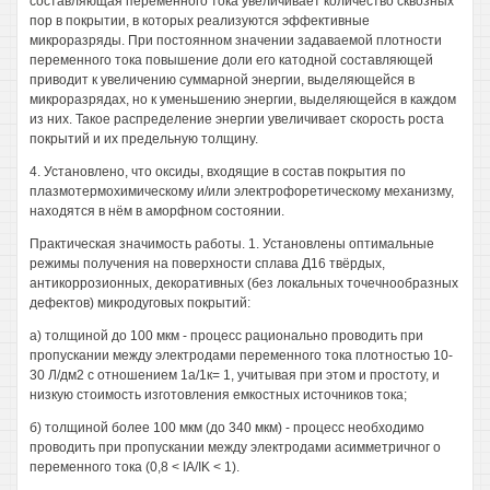
составляющая переменного тока увеличивает количество сквозных
пор в покрытии, в которых реализуются эффективные
микроразряды. При постоянном значении задаваемой плотности
переменного тока повышение доли его катодной составляющей
приводит к увеличению суммарной энергии, выделяющейся в
микроразрядах, но к уменьшению энергии, выделяющейся в каждом
из них. Такое распределение энергии увеличивает скорость роста
покрытий и их предельную толщину.
4. Установлено, что оксиды, входящие в состав покрытия по
плазмотермохимическому и/или электрофоретическому механизму,
находятся в нём в аморфном состоянии.
Практическая значимость работы. 1. Установлены оптимальные
режимы получения на поверхности сплава Д16 твёрдых,
антикоррозионных, декоративных (без локальных точечнообразных
дефектов) микродуговых покрытий:
а) толщиной до 100 мкм - процесс рационально проводить при
пропускании между электродами переменного тока плотностью 10-
30 Л/дм2 с отношением 1а/1к= 1, учитывая при этом и простоту, и
низкую стоимость изготовления емкостных источников тока;
б) толщиной более 100 мкм (до 340 мкм) - процесс необходимо
проводить при пропускании между электродами асимметричног о
переменного тока (0,8 < IA/IK < 1).