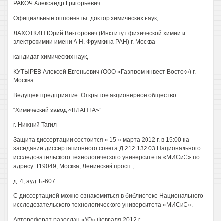
РАКОЧ Александр Григорьевич
Официальные оппоненты: доктор химических наук,
ЛАХОТКИН Юрий Викторович (Институт физической химии и
электрохимии имени А Н. Фрумкина РАН) г. Москва
кандидат химических наук,
КУТЫРЕВ Алексей Евгеньевич (ООО «Газпром инвест Восток») г.
Москва
Ведущее предприятие: Открытое акционерное общество
“Химический завод «ПЛАНТА»”
г. Нижний Тагил
Защита диссертации состоится « 15 » марта 2012 г. в 15:00 на
заседании диссертационного совета Д.212.132.03 Национального
исследовательского технологического университета «МИСиС» по
адресу: 119049, Москва, Ленинский просп.,
д. 4, ауд. Б-607 .
С диссертацией можно ознакомиться в библиотеке Национального
исследовательского технологического университета «МИСиС».
Автореферат разослан «'/О» Февраля 2012 г.