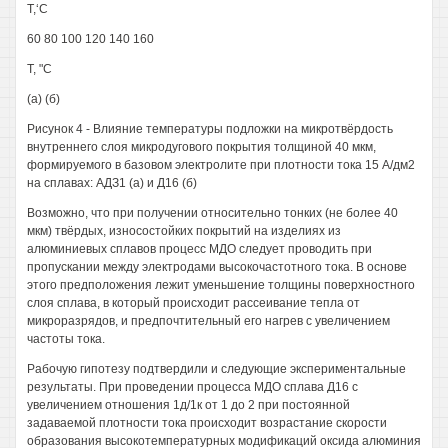
Т,‘С
60 80 100 120 140 160
Т, "С
(а) (б)
Рисунок 4 - Влияние температуры подложки на микротвёрдость
внутреннего слоя микродугового покрытия толщиной 40 мкм,
формируемого в базовом электролите при плотности тока 15 А/дм2
на сплавах: АДЗ1 (а) и Д16 (б)
Возможно, что при получении относительно тонких (не более 40
мкм) твёрдых, износостойких покрытий на изделиях из
алюминиевых сплавов процесс МДО следует проводить при
пропускании между электродами высокочастотного тока. В основе
этого предположения лежит уменьшение толщины поверхностного
слоя сплава, в который происходит рассеивание тепла от
микроразрядов, и предпочтительный его нагрев с увеличением
частоты тока.
Рабочую гипотезу подтвердили и следующие экспериментальные
результаты. При проведении процесса МДО сплава Д16 с
увеличением отношения 1д/1к от 1 до 2 при постоянной
задаваемой плотности тока происходит возрастание скорости
образования высокотемпературных модификаций оксида алюминия