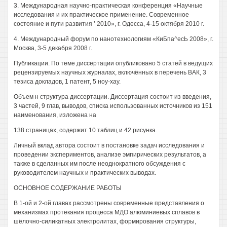
3. Международная научно-практическая конференция «Научные
исследования и их практическое применение. Современное
состояние и пути развития ’ 2010», г. Одесса, 4-15 октября 2010 г.
4. Международный форум по нанотехнологиям «КиБпа^есЬ 2008», г.
Москва, 3-5 декабря 2008 г.
Публикации. По теме диссертации опубликовано 5 статей в ведущих
рецензируемых научных журналах, включённых в перечень ВАК, 3
тезиса докладов, 1 патент, 5 ноу-хау.
Объем н структура диссертации. Диссертация состоит из введения,
3 частей, 9 глав, выводов, списка использованных источников из 151
наименования, изложена на
138 страницах, содержит 10 таблиц и 42 рисунка.
Личный вклад автора состоит в постановке задач исследования и
проведении экспериментов, анализе эмпирических результатов, а
также в сделанных им после неоднократного обсуждения с
руководителем научных и практических выводах.
ОСНОВНОЕ СОДЕРЖАНИЕ РАБОТЫ
В 1-ой и 2-ой главах рассмотрены современные представления о
механизмах протекания процесса МДО алюминиевых сплавов в
шёлочно-силикатных электролитах, формирования структуры,