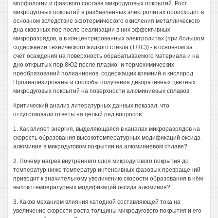
морфологии и фазового состава микродуговых покрытий. Рост
микродуговых покрытий в разбавленных электролитах происходит в
основном вследствие экзотермического окисления металлического
дна сквозных пор после реализации в них эффективных
микроразрядов, а в концентрированных электролитах (при большом
содержании технического жидкого стекла (ТЖС)) - в основном за
счёт осаждения на поверхность обрабатываемого материала и на
дно открытых пор 8Ю2 после плазмо- и термохимических
преобразований полианионов, содержащих кремний и кислород.
Проанализированы и способы получения декоративных цветных
микродуговых покрытий на поверхности алюминиевых сплавов.
Критический анализ литературных данных показал, что
отсутствовали ответы на целый ряд вопросов:
1. Как влияет энергия, выделяющаяся в каналах микроразрядов на
скорость образования высокотемпературных модификаций оксида
алюминия в микродуговом покрытии на алюминиевом сплаве?
2. Почему нагрев внутреннего слоя микродугового покрытия до
температур ниже температур интенсивных фазовых превращений
приводит к значительному увеличению скорости образования в нём
высокотемпературных модификаций оксида алюминия?
3. Каков механизм влияния катодной составляющей тока на
увеличение скорости роста толщины микродугового покрытия и его