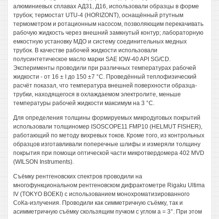
алюминиевых сплавах АД31, Д16, использовали образцы в форме
трубок; термостат UTU-4 (HORIZONT), оснащённый ртутным
термометром и ротационным насосом, позволяющим перекачивать
рабочую жидкость через внешний замкнутый контур; лабораторную
емкостную установку МДО и систему соединительных медных
трубок. В качестве рабочей жидкости использовали
полусинтетическое масло марки SAE IOW-40 API SG/CD.
Эксперименты проводили при различных температурах рабочей
жидкости - от 16 ± I до 150 ±7 °С. Проведённый теплофизический
расчёт показал, что температура внешней поверхности образца-
трубки, находящегося в охлаждаемом электролите, меньше
температуры рабочей жидкости максимум на 3 °С.
Для определения толщины формируемых микродуговых покрытий
использовали толщиномер ISOSCOPE11 FMP10 (HELMUT FISHER),
работающий по методу вихревых токов. Кроме того, из контрольных
образцов изготавливали поперечные шлифы и измеряли толщину
покрытия при помощи оптической части микротвердомера 402 MVD
(WILSON Instruments).
Съёмку рентгеновских спектров проводили на
многофункциональном рентгеновском дифрактометре Rigaku Ultima
IV (TOKYO BOEKI) с использованием монохроматизированного
СоКа-излучения. Проводили как симметричную съёмку, так и
асимметричную съёмку скользящим пучком с углом а = 3°. При этом