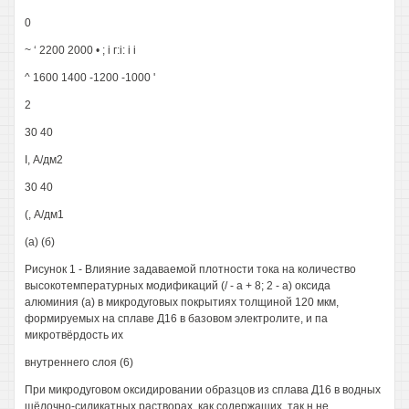
0
~ ‘ 2200 2000 • ; і г:і: і і
^ 1600 1400 -1200 -1000 '
2
30 40
I, А/дм2
30 40
(, А/дм1
(а) (б)
Рисунок 1 - Влияние задаваемой плотности тока на количество
высокотемпературных модификаций (/ - а + 8; 2 - а) оксида
алюминия (а) в микродуговых покрытиях толщиной 120 мкм,
формируемых на сплаве Д16 в базовом электролите, и па
микротвёрдость их
внутреннего слоя (6)
При микродуговом оксидировании образцов из сплава Д16 в водных
щёлочно-силикатных растворах, как содержащих, так н не