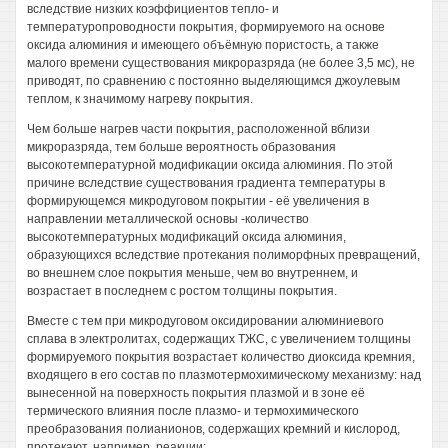
вследствие низких коэффициентов тепло- и
температуропроводности покрытия, формируемого на основе
оксида алюминия и имеющего объёмную пористость, а также
малого времени существования микроразряда (не более 3,5 мс), не
приводят, по сравнению с постоянно выделяющимся джоулевым
теплом, к значимому нагреву покрытия.
Чем больше нагрев части покрытия, расположенной вблизи
микроразряда, тем больше вероятность образования
высокотемпературной модификации оксида алюминия. По этой
причине вследствие существования градиента температуры в
формирующемся микродуговом покрытии - её увеличения в
направлении металлической основы -количество
высокотемпературных модификаций оксида алюминия,
образующихся вследствие протекания полиморфных превращений,
во внешнем слое покрытия меньше, чем во внутреннем, и
возрастает в последнем с ростом толщины покрытия.
Вместе с тем при микродуговом оксидировании алюминиевого
сплава в электролитах, содержащих ТЖС, с увеличением толщины
формируемого покрытия возрастает количество диоксида кремния,
входящего в его состав по плазмотермохимическому механизму: над
вынесенной на поверхность покрытия плазмой и в зоне её
термического влияния после плазмо- и термохимического
преобразования полианионов, содержащих кремний и кислород,
протекают, например, реакции: