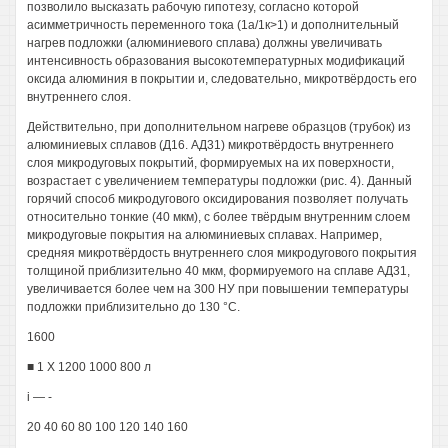
позволило высказать рабочую гипотезу, согласно которой
асимметричность переменного тока (1а/1к>1) и дополнительный
нагрев подложки (алюминиевого сплава) должны увеличивать
интенсивность образования высокотемпературных модификаций
оксида алюминия в покрытии и, следовательно, микротвёрдость его
внутреннего слоя.
Действительно, при дополнительном нагреве образцов (трубок) из
алюминиевых сплавов (Д16. АД31) микротвёрдость внутреннего
слоя микродуговых покрытий, формируемых на их поверхности,
возрастает с увеличением температуры подложки (рис. 4). Данный
горячий способ микродугового оксидирования позволяет получать
относительно тонкие (40 мкм), с более твёрдым внутренним слоем
микродуговые покрытия на алюминиевых сплавах. Например,
средняя микротвёрдость внутреннего слоя микродугового покрытия
толщиной приблизительно 40 мкм, формируемого на сплаве АД31,
увеличивается более чем на 300 НУ при повышении температуры
подложки приблизительно до 130 °С.
1600
■ 1 X 1200 1000 800 л
і — -
20 40 60 80 100 120 140 160