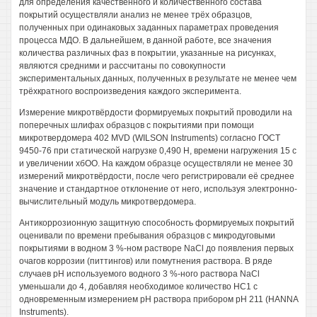
для определения качественного и количественного состава
покрытий осуществляли анализ не менее трёх образцов,
полученных при одинаковых заданных параметрах проведения
процесса МДО. В дальнейшем, в данной работе, все значения
количества различных фаз в покрытии, указанные на рисунках,
являются средними и рассчитаны по совокупности
экспериментальных данных, полученных в результате не менее чем
трёхкратного воспроизведения каждого эксперимента.
Измерение микротвёрдости формируемых покрытий проводили на
поперечных шлифах образцов с покрытиями при помощи
микротвердомера 402 MVD (WILSON Instruments) согласно ГОСТ
9450-76 при статической нагрузке 0,490 Н, времени нагружения 15 с
и увеличении хбОО. На каждом образце осуществляли не менее 30
измерений микротвёрдости, после чего регистрировали её среднее
значение и стандартное отклонение от него, используя электронно-
вычислительный модуль микротвердомера.
Антикоррозионную защитную способность формируемых покрытий
оценивали по времени пребывания образцов с микродуговыми
покрытиями в водном 3 %-ном растворе NaCl до появления первых
очагов коррозии (питтингов) или помутнения раствора. В ряде
случаев pH используемого водного 3 %-ного раствора NaCl
уменьшали до 4, добавляя необходимое количество НС1 с
одновременным измерением pH раствора прибором pH 211 (HANNA
Instruments).