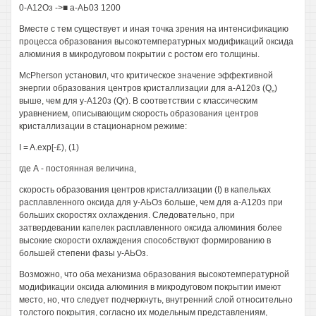
0-А12Оз ->■ а-АЬ03 1200
Вместе с тем существует и иная точка зрения на интенсификацию
процесса образования высокотемпературных модификаций оксида
алюминия в микродуговом покрытии с ростом его толщины.
McPherson установил, что критическое значение эффективной
энергии образования центров кристаллизации для а-А120з (Q„)
выше, чем для у-А120з (Qr). В соответствии с классическим
уравнением, описывающим скорость образования центров
кристаллизации в стационарном режиме:
I = A.exp[-£), (1)
где А - постоянная величина,
скорость образования центров кристаллизации (I) в капельках
расплавленного оксида для у-АЬОз больше, чем для а-А120з при
больших скоростях охлаждения. Следовательно, при
затвердевании капелек расплавленного оксида алюминия более
высокие скорости охлаждения способствуют формированию в
большей степени фазы у-АЬОз.
Возможно, что оба механизма образования высокотемпературной
модификации оксида алюминия в микродуговом покрытии имеют
место, но, что следует подчеркнуть, внутренний слой относительно
толстого покрытия, согласно их модельным представлениям,