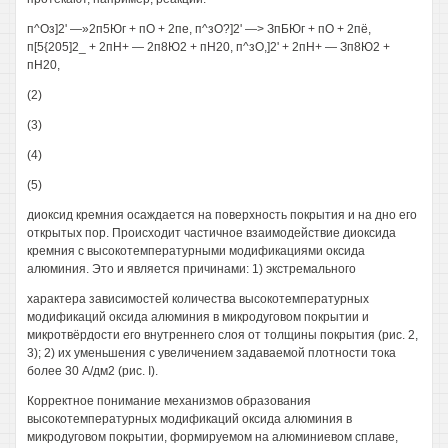
п^Оз]2' —»2п5Юг + пО + 2пе, п^зО?]2' —> ЗпБЮг + пО + 2пё,
п[5{205]2_ + 2пН+ — 2п8Ю2 + пН20, п^зО,]2' + 2пН+ — Зп8Ю2 +
пН20,
(2)
(3)
(4)
(5)
диоксид кремния осаждается на поверхность покрытия и на дно его
открытых пор. Происходит частичное взаимодействие диоксида
кремния с высокотемпературными модификациями оксида
алюминия. Это и является причинами: 1) экстремального
характера зависимостей количества высокотемпературных
модификаций оксида алюминия в микродуговом покрытии и
микротвёрдости его внутреннего слоя от толщины покрытия (рис. 2,
3); 2) их уменьшения с увеличением задаваемой плотности тока
более 30 А/дм2 (рис. I).
Корректное понимание механизмов образования
высокотемпературных модификаций оксида алюминия в
микродуговом покрытии, формируемом на алюминиевом сплаве,