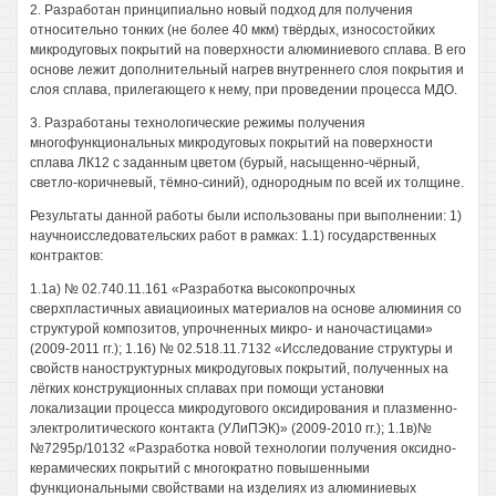
2. Разработан принципиально новый подход для получения
относительно тонких (не более 40 мкм) твёрдых, износостойких
микродуговых покрытий на поверхности алюминиевого сплава. В его
основе лежит дополнительный нагрев внутреннего слоя покрытия и
слоя сплава, прилегающего к нему, при проведении процесса МДО.
3. Разработаны технологические режимы получения
многофункциональных микродуговых покрытий на поверхности
сплава ЛК12 с заданным цветом (бурый, насыщенно-чёрный,
светло-коричневый, тёмно-синий), однородным по всей их толщине.
Результаты данной работы были использованы при выполнении: 1)
научноисследовательских работ в рамках: 1.1) государственных
контрактов:
1.1а) № 02.740.11.161 «Разработка высокопрочных
сверхпластичных авиациоиных материалов на основе алюминия со
структурой композитов, упрочненных микро- и наночастицами»
(2009-2011 гг.); 1.16) № 02.518.11.7132 «Исследование структуры и
свойств наноструктурных микродуговых покрытий, полученных на
лёгких конструкционных сплавах при помощи установки
локализации процесса микродугового оксидирования и плазменно-
электролитического контакта (УЛиПЭК)» (2009-2010 гг.); 1.1в)№
№7295р/10132 «Разработка новой технологии получения оксидно-
керамических покрытий с многократно повышенными
функциональными свойствами на изделиях из алюминиевых