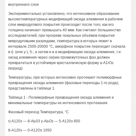
внутреннего слоя
Экспериментально установлено, что интенсивное образование
высокотемпературных модификаций оксида алюминия в рабочем
слое микродугового покрытия происходит после того, как его
толщина начинает превышать 40 мкм. Как считают большинство
исследователей, при прогреве локальных объёмов покрытия
микродуговыми разрядами, температура в которых лежит в
интервале 2500-20000 °С, аморфное покрытие переходит сначала
в г|- (или у-), 5-, а затем и в а-модификацию оксида алюминия, т.е.
оксид алюминия через серию промежуточных фаз должен
превратиться в устойчивую кристаллическую форму а-А1гОз
(корунд).
Температуры, при которых интенсивно протекают полиморфные
превращения оксида алюминия (фазовые переходы 1-го рода),
представлены в таблице 1.
Таблица 1 - Полиморфные превращения оксида алюминия и
минимальные температуры их интенсивного протекания
Фазовый переход Температура, °С
г|-А120з — 8-АЬ03 у-АЬОз — 5-А120з 850
8-А120з — 0-А12Оз 1050