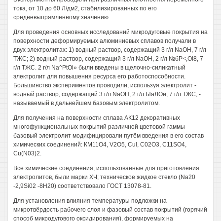
тока, от 10 до 60 Л/дм2, стабилизированных по его
средневыпрямленному значению.
Для проведения основных исследований микродуговые покрытия на
поверхности деформируемых алюминиевых сплавов получали в
двух электролитах: 1) водный раствор, содержащий 3 г/л NaOH, 7 г/л
ТЖС; 2) водный раствор, содержащий 3 г/л NaOH, 2 г/л №бР<,Оі8, 7
г/л ТЖС. 2 г/л Na^PtOi» были введены в щелочно-силикатный
электролит для повышения ресурса его работоспособности.
Большинство экспериментов проводили, используя электролит -
водный раствор, содержащий 3 г/л NaOH, 2 г/л ЫаЛОи, 7 г/л ТЖС, -
называемый в дальнейшем базовым электролитом.
Для получения на поверхности сплава АК12 декоративных
многофункциональных покрытий различной цветовой гаммы
базовый электролит модифицировали путём введения в его состав
химических соединений: КМ11О4, V2O5, Cul, С02О3, C11SO4,
Cu(N03)2.
Все химические соединения, использованные для приготовления
электролитов, были марки ХЧ; техническое жидкое стекло (Na20
-2,9Si02 -8Н20) соответствовало ГОСТ 13078-81.
Для установления влияния температуры подложки на
микротвёрдость рабочего слоя и фазовый состав покрытий (горячий
способ микродугового оксидирования), формируемых на