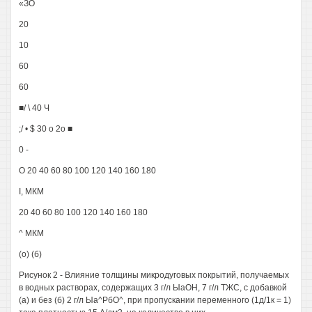
«ЗО
20
10
60
60
■/ \ 40 Ч
;/ • $ 30 о 2о ■
0 -
О 20 40 60 80 100 120 140 160 180
І, МКМ
20 40 60 80 100 120 140 160 180
^ МКМ
(о) (б)
Рисунок 2 - Влияние толщины микродуговых покрытий, получаемых
в водных растворах, содержащих 3 г/л ЫаОН, 7 г/л ТЖС, с добавкой
(а) и без (б) 2 г/л Ыа^РбО^, при пропускании переменного (1д/1к = 1)