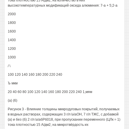
тока плотностью 15 А/дм2, на количество в них
высокотемпературных модификаций оксида алюминия: 7-а + 5;2-а
2000
1800
1600
1400
1200
1000
/ \
100 120 140 160 180 200 220 240
Ъ мкм
20 40 60 80 100 120 140 160 180 200 220 240 1,мям
(а) (6)
Рисунок 3 - Влияние толщины микродуговых покрытий, получаемых
в водных растворах, содержащих 3 г/л ЫаОН, 7 г/л ТЖС, с добавкой
(а) и без (б) 2 г/л ЫабРб018, при пропускании переменного (ЦЛк = 1)
тока плотностью 15 А/дм2, на микротвёрдость их