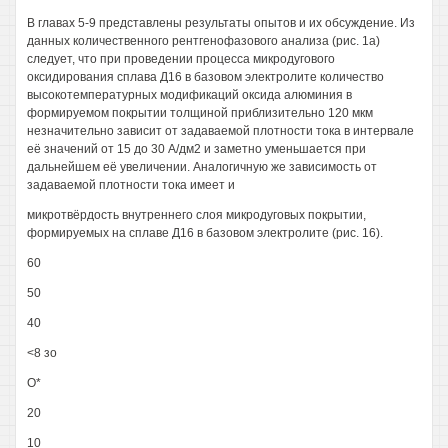
В главах 5-9 представлены результаты опытов и их обсуждение. Из
данных количественного рентгенофазового анализа (рис. 1а)
следует, что при проведении процесса микродугового
оксидирования сплава Д16 в базовом электролите количество
высокотемпературных модификаций оксида алюминия в
формируемом покрытии толщиной приблизительно 120 мкм
незначительно зависит от задаваемой плотности тока в интервале
её значений от 15 до 30 А/дм2 и заметно уменьшается при
дальнейшем её увеличении. Аналогичную же зависимость от
задаваемой плотности тока имеет и
микротвёрдость внутреннего слоя микродуговых покрытии,
формируемых на сплаве Д16 в базовом электролите (рис. 16).
60
50
40
<8 зо
О*
20
10