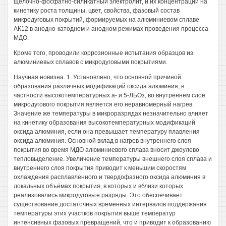
щёлочно-фосфатно-силикатный электролит, и их концентрации на
кинетику роста толщины, цвет, свойства, фазовый состав
микродуговых покрытий, формируемых на алюминиевом сплаве
АК12 в анодно-катодном и анодном режимах проведения процесса
МДО.
Кроме того, проводили коррозионные испытания образцов из
алюминиевых сплавов с микродуговыми покрытиями.
Научная новизна. 1. Установлено, что основной причиной
образования различных модификаций оксида алюминия, в
частности высокотемпературных а- и 5-ЛЬОз, во внутреннем слое
микродугового покрытия является его неравномерный нагрев.
Значение же температуры в микроразрядах незначительно влияет
на кинетику образования высокотемпературных модификаций
оксида алюминия, если она превышает температуру плавления
оксида алюминия. Основной вклад в нагрев внутреннего слоя
покрытия во время МДО алюминиевого сплава вносит джоулево
тепловыделение. Увеличение температуры внешнего слоя сплава и
внутреннего слоя покрытия приводит к меньшим скоростям
охлаждения расплавленного и твердофазного оксида алюминия в
локальных объёмах покрытия, в которых и вблизи которых
реализовались микродуговьге разряды. Это обеспечивает
существование достаточных временных интервалов поддержания
температуры этих участков покрытия выше температур
интенсивных фазовых превращений, что и приводит к образованию