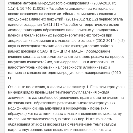
сплавов методом микродугового оксидирования» (2009-2010 гг.);
1.1г)№ 16.740.11.0085 «Разработка авиационных материалов
нового поколения на основе литейных алюминиевых сплавов и
оксидно-керамических покрытий» (2011-2012 гг.); 1.2) первого этапа
единого госзадания №311.211 «Разработка теоретических основ
«самоорганизации» образования нанопористых упорядоченных
плёнок и локализованных высокоэнергетических потоков при
анодировании алюминия и сплавов на его основе» (2012-2014 гг.); 2)
научно-исследовательских и опытно конструкторских работ в
рамках договора с ОАО НПО «ЦНИИТМАШ» «Исследование
влияния состава электролитов и электрического режима на процесс
получения износостойких, антикоррозионных и декоративных
наноструктурных покрытий на поверхности алюминиевых и
магниевых сплавов методом микродугового оксидирования» (2010
г.).
Основные положения, выносимые на защиту. 1. Если температура в
микроразрядах превышает температуру плавления оксида
алюминия, то дальнейшее её увеличение практически не влияет на
интенсивность образования различных высокотемпературных
модификаций оксида алюминия в микродуговых покрытиях,
образующихся на алюминиевых сплавах в основном по механизму
окисления металлического дна сквозных пор. Интенсивность
образования этих фаз возрастает с увеличением температуры
нагрева внутреннего слоя покрытия и внешнего слоя сплава,