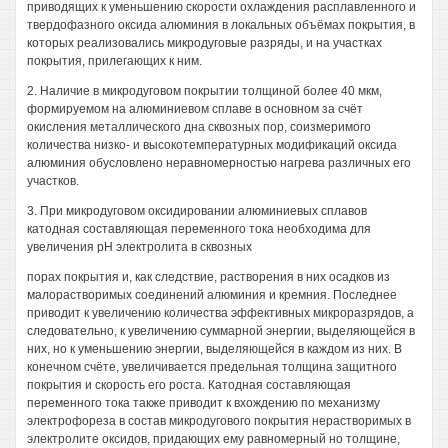
приводящих к уменьшению скорости охлаждения расплавленного и
твердофазного оксида алюминия в локальных объёмах покрытия, в
которых реализовались микродуговые разряды, и на участках
покрытия, прилегающих к ним.
2. Наличие в микродуговом покрытии толщиной более 40 мкм,
формируемом на алюминиевом сплаве в основном за счёт
окисления металлического дна сквозных пор, соизмеримого
количества низко- и высокотемпературных модификаций оксида
алюминия обусловлено неравномерностью нагрева различных его
участков.
3. При микродуговом оксидировании алюминиевых сплавов
катодная составляющая переменного тока необходима для
увеличения pH электролита в сквозных
порах покрытия и, как следствие, растворения в них осадков из
малорастворимых соединений алюминия и кремния. Последнее
приводит к увеличению количества эффективных микроразрядов, а
следовательно, к увеличению суммарной энергии, выделяющейся в
них, но к уменьшению энергии, выделяющейся в каждом из них. В
конечном счёте, увеличивается предельная толщина защитного
покрытия и скорость его роста. Катодная составляющая
переменного тока также приводит к вхождению по механизму
электрофореза в состав микродугового покрытия нерастворимых в
электролите оксидов, придающих ему равномерный но толщине,