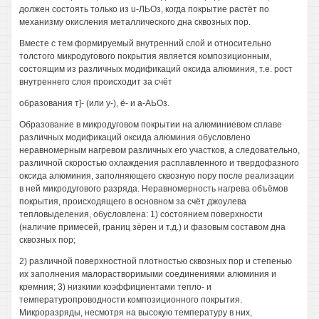
должен состоять только из u-ЛЬОз, когда покрытие растёт по
механизму окисления металлического дна сквозных пор.
Вместе с тем формируемый внутренний слой и относительно
толстого микродугового покрытия является композиционным,
состоящим из различных модификаций оксида алюминия, т.е. рост
внутреннего слоя происходит за счёт
образования т]- (или у-), ё- и а-АЬОз.
Образование в микродуговом покрытии на алюминиевом сплаве
различных модификаций оксида алюминия обусловлено
неравномерным нагревом различных его участков, а следовательно,
различной скоростью охлаждения расплавленного и твердофазного
оксида алюминия, заполняющего сквозную пору после реализации
в ней микродугового разряда. Неравномерность нагрева объёмов
покрытия, происходящего в основном за счёт джоулева
тепловыделения, обусловлена: 1) состоянием поверхности
(наличие примесей, границ зёрен и т.д.) и фазовым составом дна
сквозных пор;
2) различной поверхностной плотностью сквозных пор и степенью
их заполнения малорастворимыми соединениями алюминия и
кремния; 3) низкими коэффициентами тепло- и
температуропроводности композиционного покрытия.
Микроразряды, несмотря на высокую температуру в них,