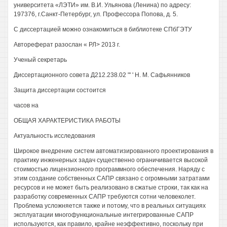
университета «ЛЭТИ» им. В.И. Ульянова (Ленина) по адресу:
197376, г.Санкт-Петербург, ул. Профессора Попова, д. 5.
С диссертацией можно ознакомиться в библиотеке СПбГЭТУ
Автореферат разослан « РЛ> 2013 г.
Ученый секретарь
Диссертационного совета Д212.238.02 "' ' Н. М. Сафьянников
Защита диссертации состоится
часов на
ОБЩАЯ ХАРАКТЕРИСТИКА РАБОТЫ
Актуальность исследования
Широкое внедрение систем автоматизированного проектирования в
практику инженерных задач существенно ограничивается высокой
стоимостью лицензионного программного обеспечения. Наряду с
этим создание собственных САПР связано с огромными затратами
ресурсов и не может быть реализовано в сжатые строки, так как на
разработку современных САПР требуются сотни человеколет.
Проблема усложняется также и потому, что в реальных ситуациях
эксплуатации многофункциональные интегрированные САПР
используются, как правило, крайне неэффективно, поскольку при