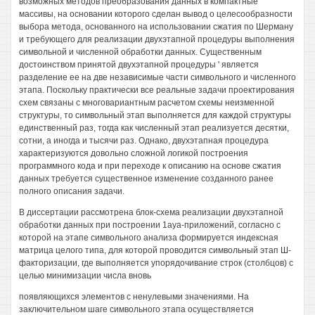
возможных методов преобразования данных в компактные
массивы, на основании которого сделан вывод о целесообразности
выбора метода, основанного на использовании сжатия по Шерману
и требующего для реализации двухэтапной процедуры выполнения
символьной и численной обработки данных. Существенным
достоинством принятой двухэтапной процедуры ' является
разделение ее на две независимые части символьного и численного
этапа. Поскольку практически все реальные задачи проектирования
схем связаны с многовариантным расчетом схемы неизменной
структуры, то символьный этап выполняется для каждой структуры
единственный раз, тогда как численный этап реализуется десятки,
сотни, а иногда и тысячи раз. Однако, двухэтапная процедура
характеризуются довольно сложной логикой построения
программного кода и при переходе к описанию на основе сжатия
данных требуется существенное изменение созданного ранее
полного описания задачи.
В диссертации рассмотрена блок-схема реализации двухэтапной
обработки данных при построении 1ауа-приложений, согласно с
которой на этапе символьного анализа формируется индексная
матрица целого типа, для которой проводится символьный этап Ш-
факторизации, где выполняется упорядочивание строк (столбцов) с
целью минимизации числа вновь
появляющихся элементов с ненулевыми значениями. На
заключительном шаге символьного этапа осуществляется