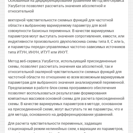
Основанный на дифференцировании уравнений метод веб-сервиса
УагуБетсе позволяет рассчитать значения абсолютной и
относительной
векторной чувствительности схемных функций для частотной
области к выбранному вариируемому параметру для всей
совокупности базисных переменных. В качестве вариируемых
параметров могут выступать значения сопротивления, емкости, или
индуктивности произвольного двухполюсника схемы типа II, С или Ь,
и параметры передач управляемых частотно-зависимых источников
типа ИТУН, ИНУН, ИТУТ или ИНУТ.
Метод веб-сервиса УагуБетсе, использующий присоединенные
схемы, позволяет рассчитать значения как абсолютной, так и
относительной скалярной чувствительности схемных функций для
частотной области по отношению ко всем возможным вариируемым
параметрам для выбранного значения анализируемой переменной.
Предлагаемая в работе блок-схема программного обеспечения
позволяет воспользоваться результатами формирования
компактных массивов основной схемы для расчета присоединенной
схемы. В качестве вариируемых параметров в методе, основанном
на присоединенной схеме, могут выступать те же параметры, что и
для метода, основанного на дифференцировании уравнений.
Для расчета чувствительности переменных, задающих
стационарный режим нелинейных схем, к вариации их параметров,