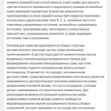
схемных функций в частотной области, и веб-сервис для расчета
чувствительности переменных стационарного режима нелинейных
схем к вариации параметров. В качестве компонентов
проектируемых на базе разработанных веб-сервисов схем можно
использовать двухполюсники типа Я, С, Ь, линейные частотно-
зависимые управляемые источники, нелинейные управляемые
источники, трансформаторы, биполярные и униполярные
транзисторы, операционные усилители, а также задающие
источники тока и напряжения.
Основой для таких методов является общая структура
математического описания систем схемотехнического
проектирования. В диссертации дается сравнительная оценка
возможных способов выбора координатного базиса для
формирования описания линеаризованных схем, при этом
предпочтение отдается расширенному базису узловых
потенциалов. Отмечается, что наряду с несомненными
достоинствами, существенным ограничением этого базиса является
невозможность математического описания компонентов схемы
уравнениями в неявной форме, что часто затрудняет, а иногда
делает невозможным, его практическое применение. Для
реализации возможности описания компонентов схемы
уравнениями в неявной форме в работе приводится
модифицированная версия расширенного базиса узловых
напряжений, которая принимается за основу при построении