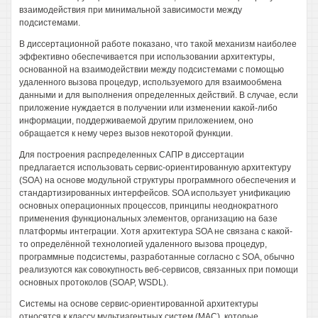
взаимодействия при минимальной зависимости между
подсистемами.
В диссертационной работе показано, что такой механизм наиболее
эффективно обеспечивается при использовании архитектуры,
основанной на взаимодействии между подсистемами с помощью
удаленного вызова процедур, используемого для взаимообмена
данными и для выполнения определенных действий. В случае, если
приложение нуждается в получении или изменении какой-либо
информации, поддерживаемой другим приложением, оно
обращается к нему через вызов некоторой функции.
Для построения распределенных САПР в диссертации
предлагается использовать сервис-ориентированную архитектуру
(SOA) на основе модульной структуры программного обеспечения и
стандартизированных интерфейсов. SOA использует унификацию
основных операционных процессов, принципы неоднократного
применения функциональных элементов, организацию на базе
платформы интеграции. Хотя архитектура SOA не связана с какой-
то определённой технологией удаленного вызова процедур,
программные подсистемы, разработанные согласно с SOA, обычно
реализуются как совокупность веб-сервисов, связанных при помощи
основных протоколов (SOAP, WSDL).
Системы на основе сервис-ориентированной архитектуры
относятся к классу мультиагентных систем (MAC), которые