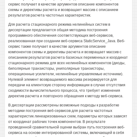
сервис получает в качестве аргументов описание компонентов
схемы и директивы расчета и возвращает массив с описанием
результатов расчета частотных характеристик.
Для расчета стационарного режима нелинейных систем в
диссертации предлагается общая методика построения
программного обеспечения соответствующих веб-сервисов,
реализованная при создании веб-сервиса StaticService_Java. Веб-
сервис также получает в качестве аргументов описание
компонентов схемы и директивы расчета и возвращает массив с
описанием результатов расчета базисных переменных и координат
стационарного режима для всех нелинейных компонентов (диоды,
биполярные транзисторы, униполярные транзисторы,
операционные усилители, нелинейные управляемые источники).
Нулевой элемент возвращаемого массива резервируется для
передачи на клиентскую сторону информации в случае отсутствия
сходимости вычислительного процесса, что требует изменения
директив расчета и повторного обращения к методу веб-сервиса.
В диссертации рассмотрены возможные подходы к разработке
методики построения веб-сервисов для расчета частотных
характеристик линеаризованных схем, параметры которых зависят
от координат рабочих точек компонентов. В результате
проведенной сравнительной оценки выбран путь построения веб-
сервиса на основе интегрированной системы, включающей в себя