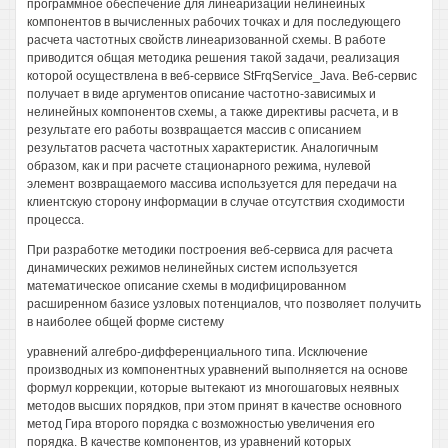
программное обеспечение для линеаризации нелинейных
компонентов в вычисленных рабочих точках и для последующего
расчета частотных свойств линеаризованной схемы. В работе
приводится общая методика решения такой задачи, реализация
которой осуществлена в веб-сервисе StFrqService_Java. Веб-сервис
получает в виде аргументов описание частотно-зависимых и
нелинейных компонентов схемы, а также директивы расчета, и в
результате его работы возвращается массив с описанием
результатов расчета частотных характеристик. Аналогичным
образом, как и при расчете стационарного режима, нулевой
элемент возвращаемого массива используется для передачи на
клиентскую сторону информации в случае отсутствия сходимости
процесса.
При разработке методики построения веб-сервиса для расчета
динамических режимов нелинейных систем используется
математическое описание схемы в модифицированном
расширенном базисе узловых потенциалов, что позволяет получить
в наиболее общей форме систему
уравнений алгебро-дифференциального типа. Исключение
производных из компонентных уравнений выполняется на основе
формул коррекции, которые вытекают из многошаговых неявных
методов высших порядков, при этом принят в качестве основного
метод Гира второго порядка с возможностью увеличения его
порядка. В качестве компонентов, из уравнений которых