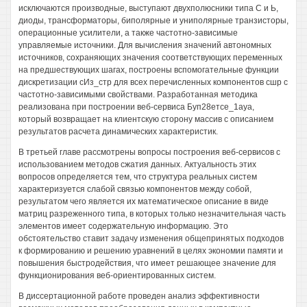
исключаются производные, выступают двухполюсники типа С и Ь,
диоды, трансформаторы, биполярные и униполярные транзисторы,
операционные усилители, а также частотно-зависимые
управляемые источники. Для вычисления значений автономных
источников, сохраняющих значения соответствующих переменных
на предшествующих шагах, построены вспомогательные функции
дискретизации сИз_стр для всех перечисленных компонентов сшр с
частотно-зависимыми свойствами. Разработанная методика
реализована при построении веб-сервиса Буп28етсе_1ауа,
который возвращает на клиентскую сторону массив с описанием
результатов расчета динамических характеристик.
В третьей главе рассмотрены вопросы построения веб-сервисов с
использованием методов сжатия данных. Актуальность этих
вопросов определяется тем, что структура реальных систем
характеризуется слабой связью компонентов между собой,
результатом чего является их математическое описание в виде
матриц разреженного типа, в которых только незначительная часть
элементов имеет содержательную информацию. Это
обстоятельство ставит задачу изменения общепринятых подходов
к формированию и решению уравнений в целях экономии памяти и
повышения быстродействия, что имеет решающее значение для
функционирования веб-ориентированных систем.
В диссертационной работе проведен анализ эффективности