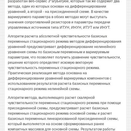
разработан веб-сервис З^агуБегуюе, который так же содержит два
метода, один из которых основан на дифференцировании
уравнений, а второй - на присоединенной схеме. В качестве
вариируемого параметра в обоих методах могут выступать
значения сопротивлений резисторов и параметры передачи
управляемых источников типа ИТУН, ИНУН, ИТУТ или ИНУТ.
Алгоритм расчета абсолютной чувствительности базисных
переменных стационарного режима методом дифференцирования
уравнений предусматривает дифференцирование нелинейного
уравнения схемы по базисным переменным и вариируемым
параметрам, что позволяет получить уравнение чувствительности,
решение которого определяет искомую векторную
чувствительность переменных стационарного режима.
Практическая реализация метода основана на
дифференцировании уравнений вариируемых компонентов с
использованием результатов расчета базисных переменных
стационарного режима нелинейной схемы.
Алгоритм метода, выполняющего расчет скалярной
чувствительности переменных стационарного режима при помощи
присоединенной схемы, предусматривает расчет базисных
переменных стационарного режима основной схемы и расчет
базисных переменных линеаризованной присоединенной схемы,
который выполняется на основе сформированных ранее
компактных массивов для основной схемы. Результатом работы