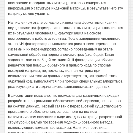
построение координатных матриц, в которых содержится
информация о структуре индексной матрицы, в результате чего эту
матрицу можно удалить.
На численном этапе согласно с известным форматом описания
осуществляется формирование компактных матриц и выполняется
их виртуальная численная Ш-факторизация на основе
построенного в работе алгоритма. После завершения численного
этапа ЬИ-факторизации выполняется расчет всех переменных
системы и их перекодировка согласно проведенным на этапе
символьной обработки перестановкам строк (столбцов). Такая
задача согласно с общей методикой Ш-факторизации обычно
решается при помощи обратного и прямого хода по строкам
исходной матрицы, но, поскольку полная матрица при
использовании сжатия данных отсутствует, то, как прямой, так и
обратный ход, выполняются при помощи специальных алгоритмов,
реализующих эти задачи с использованием сжатия данных.
В диссертации показано, что возможны два различных подхода к
разработке программного обеспечения веб-сервисов, основанных
на сжатии данных. Первый связан с переработкой существующего
программного обеспечения, основанного на полном
математическом описании в виде исходных матриц с разреженной
структурой, с целью построения модифицированного метода,
использующего компактные массивы. Наличие прототипа