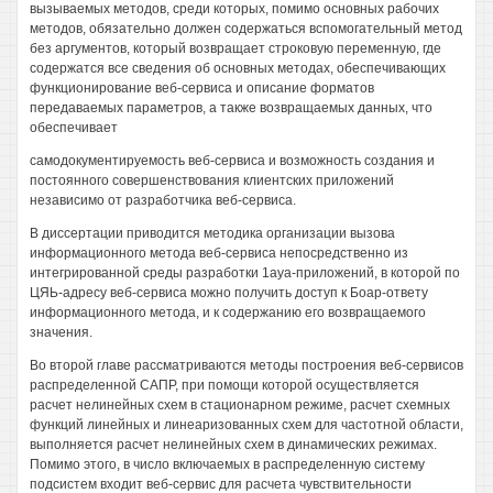
вызываемых методов, среди которых, помимо основных рабочих
методов, обязательно должен содержаться вспомогательный метод
без аргументов, который возвращает строковую переменную, где
содержатся все сведения об основных методах, обеспечивающих
функционирование веб-сервиса и описание форматов
передаваемых параметров, а также возвращаемых данных, что
обеспечивает
самодокументируемость веб-сервиса и возможность создания и
постоянного совершенствования клиентских приложений
независимо от разработчика веб-сервиса.
В диссертации приводится методика организации вызова
информационного метода веб-сервиса непосредственно из
интегрированной среды разработки 1ауа-приложений, в которой по
ЦЯЬ-адресу веб-сервиса можно получить доступ к Боар-ответу
информационного метода, и к содержанию его возвращаемого
значения.
Во второй главе рассматриваются методы построения веб-сервисов
распределенной САПР, при помощи которой осуществляется
расчет нелинейных схем в стационарном режиме, расчет схемных
функций линейных и линеаризованных схем для частотной области,
выполняется расчет нелинейных схем в динамических режимах.
Помимо этого, в число включаемых в распределенную систему
подсистем входит веб-сервис для расчета чувствительности