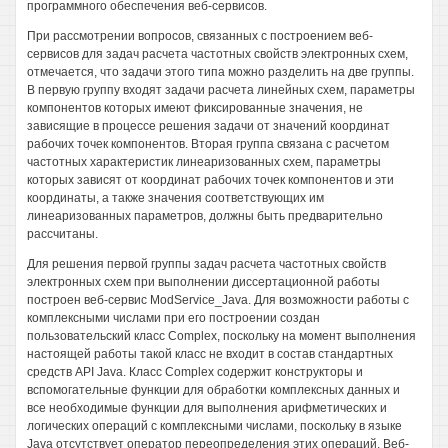
программного обеспечения веб-сервисов.
При рассмотрении вопросов, связанных с построением веб-
сервисов для задач расчета частотных свойств электронных схем,
отмечается, что задачи этого типа можно разделить на две группы.
В первую группу входят задачи расчета линейных схем, параметры
компонентов которых имеют фиксированные значения, не
зависящие в процессе решения задачи от значений координат
рабочих точек компонентов. Вторая группа связана с расчетом
частотных характеристик линеаризованных схем, параметры
которых зависят от координат рабочих точек компонентов и эти
координаты, а также значения соответствующих им
линеаризованных параметров, должны быть предварительно
рассчитаны.
Для решения первой группы задач расчета частотных свойств
электронных схем при выполнении диссертационной работы
построен веб-сервис ModService_Java. Для возможности работы с
комплексными числами при его построении создан
пользовательский класс Complex, поскольку на момент выполнения
настоящей работы такой класс не входит в состав стандартных
средств API Java. Класс Complex содержит конструкторы и
вспомогательные функции для обработки комплексных данных и
все необходимые функции для выполнения арифметических и
логических операций с комплексными числами, поскольку в языке
Java отсутствует оператор переопределения этих операций. Веб-