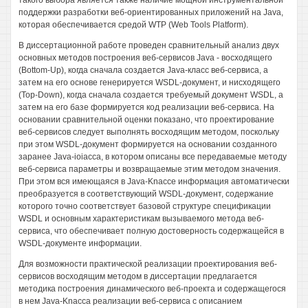
такого выбора является также наличие мощной инструментальной
поддержки разработки веб-ориентированных приложений на Java,
которая обеспечивается средой WTP (Web Tools Platform).
В диссертационной работе проведен сравнительный анализ двух
основных методов построения веб-сервисов Java - восходящего
(Bottom-Up), когда сначала создается Java-класс веб-сервиса, а
затем на его основе генерируется WSDL-документ, и нисходящего
(Top-Down), когда сначала создается требуемый документ WSDL, а
затем на его базе формируется код реализации веб-сервиса. На
основании сравнительной оценки показано, что проектирование
веб-сервисов следует выполнять восходящим методом, поскольку
при этом WSDL-документ формируется на основании созданного
заранее Java-ioiacca, в котором описаны все передаваемые методу
веб-сервиса параметры и возвращаемые этим методом значения.
При этом вся имеющаяся в Java-Knacce информация автоматически
преобразуется в соответствующий WSDL-документ, содержание
которого точно соответствует базовой структуре спецификации
WSDL и основным характеристикам вызываемого метода веб-
сервиса, что обеспечивает полную достоверность содержащейся в
WSDL-документе информации.
Для возможности практической реализации проектирования веб-
сервисов восходящим методом в диссертации предлагается
методика построения динамического веб-проекта и содержащегося
в нем Java-Knacca реализации веб-сервиса с описанием