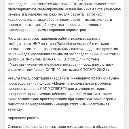
распределенная схемотехническая САПР, которая осуществляет
многовариантное моделирование нелинейных схем в стационарном
режиме, в динамическом режиме, для расчета частотных
характеристик, а также обеспечивает расчет чувствительности
передаточных функций и чувствительности переменных
стационарного режима к вариации параметров.
Результаты диссертационной работы использовались в
госбюджетных НИР по теме «Разработка моделей и методов
анализа и синтеза интеллектуальных систем поддержки принятия
решений для управления сложными распределенными объектами»
(шифр САПР-47 тем. плана СПбГЭТУ 2011 г.) и по теме
«Математико-логические основы построения сред виртуальных
инструментов» (шифр САПР-49 тем. плана СПбГЭТУ 2012 г.)
Результаты диссертации внедрены в инженерную практику научно-
производственной фирмы «Модем» и используются в учебном
процессе кафедры САПР СПБГЭТУ для изучения методики
построения программного обеспечения систем автоматизации
схемотехнического проектирования при подготовке бакалавров и
магистров по направлению «Информатика и вычислительная
техника».
Апробация работы
Основные положения диссертации докладывались и обсуждались