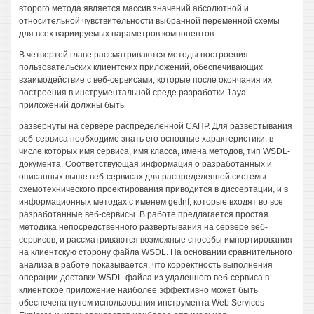
второго метода является массив значений абсолютной и
относительной чувствительности выбранной переменной схемы
для всех вариируемых параметров компонентов.
В четвертой главе рассматриваются методы построения
пользовательских клиентских приложений, обеспечивающих
взаимодействие с веб-сервисами, которые после окончания их
построения в инструментальной среде разработки 1ауа-
приложений должны быть
развернуты на сервере распределенной САПР. Для развертывания
веб-сервиса необходимо знать его основные характеристики, в
числе которых имя сервиса, имя класса, имена методов, тип WSDL-
документа. Соответствующая информация о разработанных и
описанных выше веб-сервисах для распределенной системы
схемотехнического проектирования приводится в диссертации, и в
информационных методах с именем getlnf, которые входят во все
разработанные веб-сервисы. В работе предлагается простая
методика непосредственного развертывания на сервере веб-
сервисов, и рассматриваются возможные способы импортирования
на клиентскую сторону файла WSDL. На основании сравнительного
анализа в работе показывается, что корректность выполнения
операции доставки WSDL-файла из удаленного веб-сервиса в
клиентское приложение наиболее эффективно может быть
обеспечена путем использования инструмента Web Services