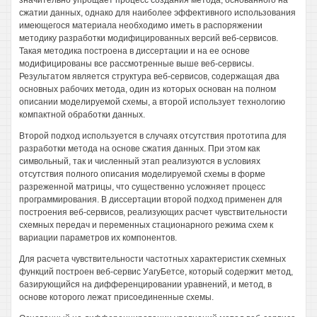
значительно упрощает процесс создания метода, основанного на
сжатии данных, однако для наиболее эффективного использования
имеющегося материала необходимо иметь в распоряжении
методику разработки модифицированных версий веб-сервисов.
Такая методика построена в диссертации и на ее основе
модифицированы все рассмотренные выше веб-сервисы.
Результатом является структура веб-сервисов, содержащая два
основных рабочих метода, один из которых основан на полном
описании моделируемой схемы, а второй использует технологию
компактной обработки данных.
Второй подход используется в случаях отсутствия прототипа для
разработки метода на основе сжатия данных. При этом как
символьный, так и численный этап реализуются в условиях
отсутствия полного описания моделируемой схемы в форме
разреженной матрицы, что существенно усложняет процесс
программирования. В диссертации второй подход применен для
построения веб-сервисов, реализующих расчет чувствительности
схемных передач и переменных стационарного режима схем к
вариации параметров их компонентов.
Для расчета чувствительности частотных характеристик схемных
функций построен веб-сервис УагуБетсе, который содержит метод,
базирующийся на дифференцировании уравнений, и метод, в
основе которого лежат присоединенные схемы.