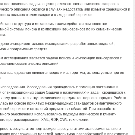
на поставленная задача оценки релевантности поискового запроса и
ческого описания сервиса в случаях недостатка или избытка хранящихся и
нных пользователем входов и выходов веб-сервисов.
аботаны структура и механизмы взаимодействия компонентов
мной системы поиска и композиции веб-сервисов по их семантическим
ям.
едено экспериментальное исследование разработанных моделей,
мов и программных средств.
м исследования является задача поиска и композиции веб-сервисов с
ованием семантических описаний.
ом исследования являются модели и алгоритмы, используемые при ее
и.
исследования. Исследования проводились с помощью постановки и
 оптимизационных задач (задачи о назначениях) и задач, сводящихся к
ному доказательству в исчислении предикатов первого порядка. Работа
лась на основе принятых международных стандартов семантического
я веб-сервисов и онтологий предметных областей. При разработке
много обеспечения использовались подходы логического и клиент-
ого программирования, XML, RDF, OWL технологии.
рность результатов подтверждена результатами экспериментального
вания предложенных моделей, алгоритмов, разработанной и практически