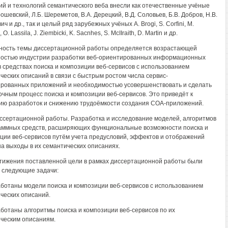
ий и технологий семантического веба внесли как отечественные учёные
ошевский, Л.Б. Шереметов, В.А. Дерецкий, В.Д. Соловьев, Б.В. Добров, Н.В.
ч и др., так и целый ряд зарубежных учёных A. Brogi, S. Corfini, M.
 О. Lassila, J. Ziembicki, K. Sacnhes, S. McIIraith, D. Martin и др.
ность темы диссертационной работы определяется возрастающей
остью индустрии разработки веб-ориентированных информационных
в средствах поиска и композиции веб-сервисов с использованием
ческих описаний в связи с быстрым ростом числа сервис-
рованных приложений и необходимостью усовершенствовать и сделать
очным процесс поиска и композиции веб-сервисов. Это приведёт к
ию разработок и снижению трудоёмкости создания СОА-приложений.
ссертационной работы. Разработка и исследование моделей, алгоритмов
аммных средств, расширяющих функциональные возможности поиска и
ции веб-сервисов путём учета предусловий, эффектов и отображений
на выходы в их семантических описаниях.
тижения поставленной цели в рамках диссертационной работы были
следующие задачи:
аботаны модели поиска и композиции веб-сервисов с использованием
ческих описаний.
аботаны алгоритмы поиска и композиции веб-сервисов по их
ческим описаниям.