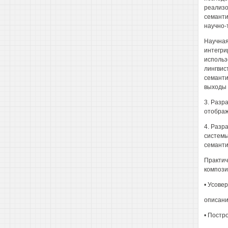
реализо
семанти
научно-
Научная
интегри
использ
лингвис
семанти
выходы 
3. Разр
отображ
4. Разр
системы
семанти
Практич
компози
• Усове
описани
• Постр