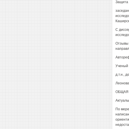
Защита д
заседан
исследо
Каширск
С диссе
исследо
Отзывы 
направл
Автореф
Ученый 
д.т.н., 
Леонова
ОБЩАЯ 
Актуаль
По мере
написан
ориенти
недоста