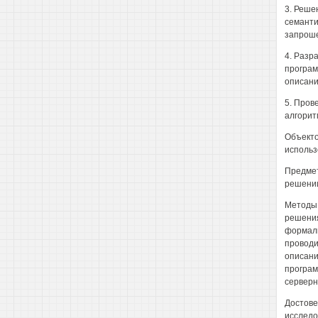
3. Реше
семанти
запроше
4. Разр
програм
описани
5. Пров
алгорит
Объекто
использ
Предмет
решени
Методы 
решения
формаль
проводи
описани
програм
серверн
Достове
исследо