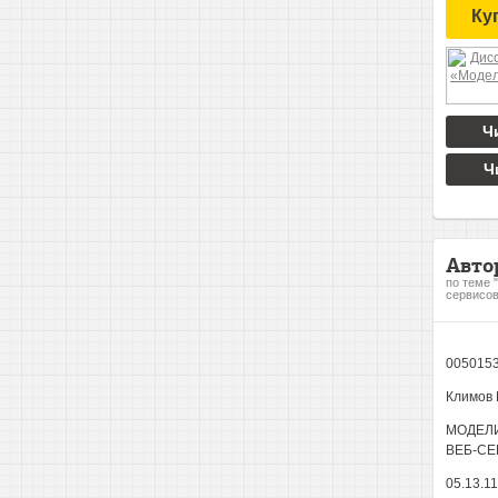
Ку
Ч
Ч
Авто
по теме 
сервисов
005015
Климов 
МОДЕЛИ
ВЕБ-С
05.13.1