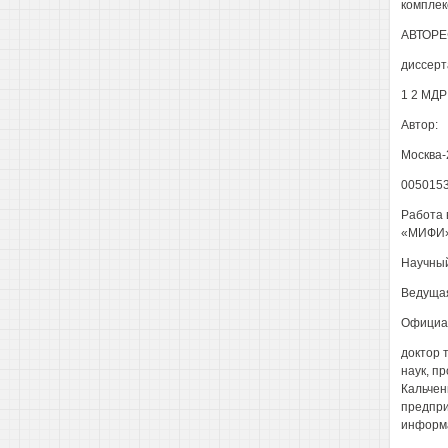
комплек
АВТОРЕ
диссерт
1 2 МДР
Автор:
Москва-
005015
Работа 
«МИФИ»
Научный
Ведущая
Официа
доктор 
наук, п
Кальчен
предпри
информа