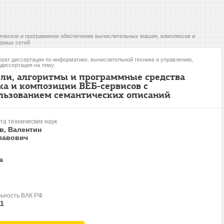
ческое и программное обеспечение вычислительных машин, комплексов и
рных сетей
рат диссертации по информатике, вычислительной технике и управлению,
 диссертация на тему:
ли, алгоритмы и программные средства
ка и композиции ВЕБ-сервисов с
льзованием семантических описаний
та технических наук
в, Валентин
лавович
а
ьность ВАК РФ
11