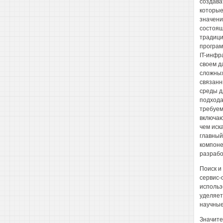
создава
которые
значени
состоящ
традици
програм
IT-инфр
своем д
сложных
связанн
среды д
подхода
требуем
включаю
чем иск
главный
компоне
разрабо
Поиск и
сервис-
использ
уделяет
научные
Значите