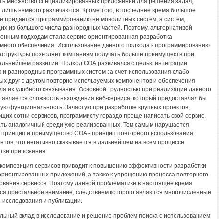
ть множество специализированных приложений для решения задач,
 лишь немного различаются. Кроме того, в последнее время большое
е придается программированию не монолитных систем, а систем,
их из большого числа разнородных частей. Поэтому, альтернативой
онным подходам стала сервис-ориентированная разработка
много обеспечения. Использование данного подхода к программированию
аструктуры позволяет компаниям получать больше преимуществ при
альнейшем развитии. Подход СОА развивался с целью интеграции
 и разнородных программных систем за счет использования слабо
ых друг с другом повторно используемых компонентов и обеспечения
ля их удобного связывания. Основной трудностью при реализации данного
 является сложность нахождения веб-сервиса, который предоставлял бы
ую функциональность. Зачастую при разработке крупных проектов,
щих сотни сервисов, программисту гораздо проще написать свой сервис,
ать аналогичный среди уже реализованных. Тем самым нарушается
 принцип и преимущество СОА - принцип повторного использования
нтов, что негативно сказывается в дальнейшем на всем процессе
тки приложения.
 композиция сервисов приводит к повышению эффективности разработки
ориентированных приложений, а также к упрощению процесса повторного
ования сервисов. Поэтому данной проблематике в настоящее время
ся пристальное внимание, следствием которого являются многочисленные
 исследования и публикации.
льный вклад в исследование и решение проблем поиска с использованием