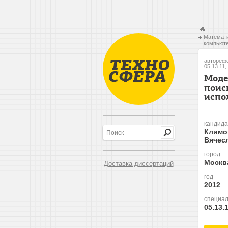
Математи
компьюте
авторефе
05.13.11,
Моде
поис
испо
кандида
Климо
Вячес
город
Москв
Доставка диссертаций
год
2012
специал
05.13.