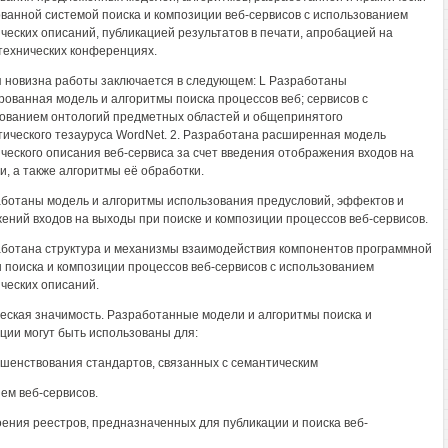
ванной системой поиска и композиции веб-сервисов с использованием
ческих описаний, публикацией результатов в печати, апробацией на
технических конференциях.
 новизна работы заключается в следующем: L Разработаны
рованная модель и алгоритмы поиска процессов веб; сервисов с
ованием онтологий предметных областей и общепринятого
тического тезауруса WordNet. 2. Разработана расширенная модель
ческого описания веб-сервиса за счет введения отображения входов на
и, а также алгоритмы её обработки.
аботаны модель и алгоритмы использования предусловий, эффектов и
ений входов на выходы при поиске и композиции процессов веб-сервисов.
аботана структура и механизмы взаимодействия компонентов программной
 поиска и композиции процессов веб-сервисов с использованием
ческих описаний.
еская значимость. Разработанные модели и алгоритмы поиска и
ции могут быть использованы для:
ршенствования стандартов, связанных с семантическим
ем веб-сервисов.
оения реестров, предназначенных для публикации и поиска веб-