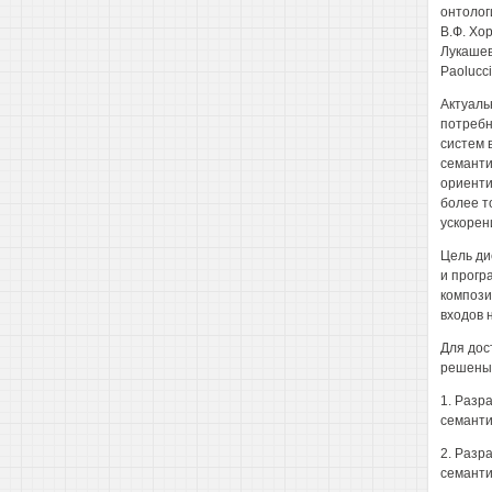
онтолог
В.Ф. Хор
Лукашеви
Paolucci,
Актуаль
потребн
систем 
семанти
ориенти
более т
ускорен
Цель ди
и прогр
компози
входов 
Для дос
решены 
1. Разр
семанти
2. Разр
семанти