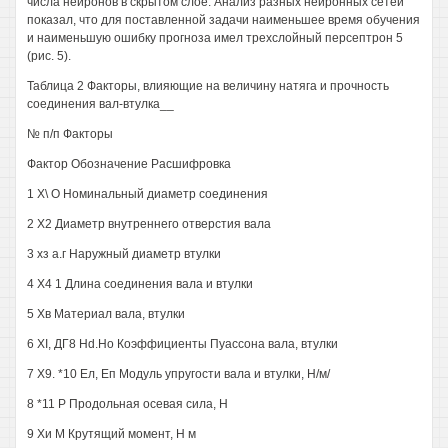
числа нейронов в скрытом слое. Анализ разных нейронных сетей
показал, что для поставленной задачи наименьшее время обучения
и наименьшую ошибку прогноза имел трехслойный персептрон 5
(рис. 5).
Таблица 2 Факторы, влияющие на величину натяга и прочность
соединения вал-втулка__
№ п/п Факторы
Фактор Обозначение Расшифровка
1 Х\ О Номинальный диаметр соединения
2 Х2 Диаметр внутреннего отверстия вала
3 хз а.г Наружный диаметр втулки
4 X4 1 Длина соединения вала и втулки
5 Хв Материал вала, втулки
6 XI, ДГ8 Hd.Ho Коэффициенты Пуассона вала, втулки
7 Х9. *10 Ел, Еп Модуль упругости вала и втулки, Н/м/
8 *11 Р Продольная осевая сила, Н
9 Хи М Крутящий момент, Н м