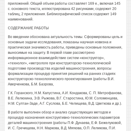
приложений. Общий объем работы составляет 169 е., включая 145
с. основного текста, иллюстрирована 42 рисунками, содержит 20
таблиц, 2 приложения. Библиографический список содержит 149
наименований.
СОДЕРЖАНИЕ РАБОТЫ
Во введении обоснована актуальность темы. Сформированы цель и
основные задачи исследования, показаны научная новизна и
практическая значимость работы, приведены основные положения,
выносимые на защиту. В первой главе рассмотрено
информационное взаимодействие систем «конструктор»,
«технолог», «метрологе при конструкторско-технологической
подготовке производства изделий машиностроения, вопросы
формализации процедур принятия решений на ранних стадиях
конструкторско-технологического проектирования (работы В.И.
Аверченкова, Б.М. Базрова,
Г.К. Горанского, Н.М. Капустина, А.И. Кондакова, С. П. Митрофанова,
В.Е. Лелюхина, Э.В. Рыжова, В.Г. Старостина, Ю.М. Соломенцева,
Н.М. Султан-Заде, А.Г. Суслова, Б.Е. Челищева, В.Д. Цветкова и др.).
В работе выполнен обзор и анализ существующих методов и
процедур назначения конструктивно-технологических параметров
деталей машиностроения (работы П.Ф. Дунаева, Е.Ф. Бежелуковой,
И. С. Гречищева, H.H. Маркова, В.Д. Мягкова, О.П. Леликова, П.И.