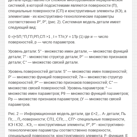
Деталь представляется сложной многоуровневой иерархической
системой, в которой подсистемами являются поверхности (П),
специальные поверхности (СП) и конструктивные элементы (КЭ), а
элементами - их конструктивно-технологические параметры
соответственно Р", Р", (рис. 2). Системная модель детали имеет
следующий вид:
0 =]<5П,^П,ГП,РП,СП >1 , I = Т7п;У = 1Тр (1) где и — число
поверхностей, р — число параметров.
Уровень детали: 5° - множество имен детали, — множество функций
детали; 7° - множество структур детали; Р° — множество признаков
детали; С° — множество связей детали.
Уровень поверхностей детали: 5" — множество имен поверхностей;
Р' — множество функций поверхностей; 7я— множество структур
поверхностей; Р" — множество признаков поверхностей; С" —
множество связей поверхностей. Уровень параметров: ^ —
множество имен параметров; Р9 — множество функций параметров;
Рр — множество признаков параметров; (У — множество связей
параметров.
Рис. 2 — Информационная модель детали, где £>2,... А- детали; Пь
Пг,..., П„-поверхности; СП1, СПг,..., СП*- специальные поверхности,
КЭ I КЭ2... КЭ„ — конструктивные элементы; Р", Р" - конструктивно-
технологические параметры соответственно поверхности,
специальной поверхности, конструктивного элемента; F- функция, Е