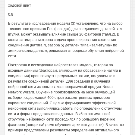
ходовой винт
0,8
В результате исследования модели (3) установлено, что на выбор
точностного признака Pos (посадка) для соединения деталей вал-
втулка, может оказывать влияние свыше 20 факторов (табл.2). В
связи с этим рассмотрена задача прогнозирования состояния
соединения (натяга N, зазора 5) деталей типа «вал-втулка» по
эмпирическим данным, решаемая в процессе обучения нейронной
сети.
Построена и исследована нейросетевая модель, которая по
входным данным (факторам, влияющим на образование натяга в
соединении) прогнозирует предельные натяги, получаемые в
результате соединений деталей. Для создания и обучения
нейронной сети использовался программный продукт Neural
Network Wizard. Обучение производилось на базе обучающей
выборки, содержащей 400 строк рассмотренных примеров
вариантов соединений. С целью формирования эффективной
нейронной сети выполнялись работы по определению структуры
сети и формы представления данных. Выбор оптимальной
структуры нейронной сети проводился по большому перечню
факторов (алгоритм/время обучения архитектура сети). В качестве
примера представлены результаты определения оптимального