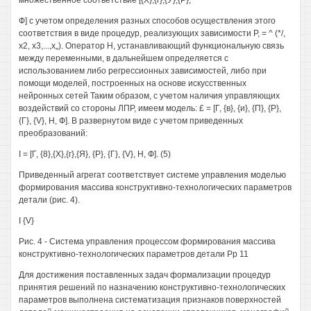
множественное соответствие [{Х},{г},{У},{Р},
Ф] с учетом определения разных способов осуществления этого
соответствия в виде процедур, реализующих зависимости Р, = ^ (*/,
х2, х3,...,х„). Оператор Н, устанавливающий функциональную связь
между переменными, в дальнейшем определяется с
использованием либо регрессионных зависимостей, либо при
помощи моделей, построенных на основе искусственных
нейронных сетей Таким образом, с учетом наличия управляющих
воздействий со стороны ЛПР, имеем модель: £ = [Г, {в}, {и}, {П}, {Р},
{Г}, {V}, Н, Ф]. В развернутом виде с учетом приведенных
преобразований:
I = [Г, {8},{Х},{г},{Я}, {Р}, {Г}, {V}, Н, Ф]. (5)
Приведенный агрегат соответствует системе управления моделью
формирования массива конструктивно-технологических параметров
детали (рис. 4).
I {V}
Рис. 4 - Система управления процессом формирования массива
конструктивно-технологических параметров детали Рр 11
Для достижения поставленных задач формализации процедур
принятия решений по назначению конструктивно-технологических
параметров выполнена систематизация признаков поверхностей