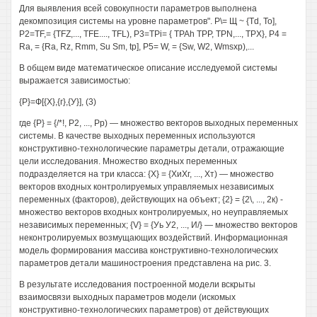
Для выявления всей совокупности параметров выполнена
декомпозиция системы на уровне параметров". Р\= Щ ~ {Td, То],
P2=TF,= {TFZ,..., TFE...., TFL), P3=TPi= { TPAh TPP, TPN,..., TPX}, P4 =
Ra, = {Ra, Rz, Rmm, Su Sm, tp], P5= W, = {Sw, W2, Wmsxp),...
В общем виде математическое описание исследуемой системы
выражается зависимостью:
{Р}=Ф[{Х},{г},{У}], (3)
где {Р} = {/*!, Р2, ..., Рр) — множество векторов выходных переменных
системы. В качестве выходных переменных используются
конструктивно-технологические параметры детали, отражающие
цели исследования. Множество входных переменных
подразделяется на три класса: {X} = {ХиХг, ..., Хт) — множество
векторов входных контролируемых управляемых независимых
переменных (факторов), действующих на объект; {2} = {2\, ..., 2к) -
множество векторов входных контролируемых, но неуправляемых
независимых переменных; {V} = {Уь У2, ..., И/} — множество векторов
неконтролируемых возмущающих воздействий. Информационная
модель формирования массива конструктивно-технологических
параметров детали машиностроения представлена на рис. 3.
В результате исследования построенной модели вскрыты
взаимосвязи выходных параметров модели (искомых
конструктивно-технологических параметров) от действующих