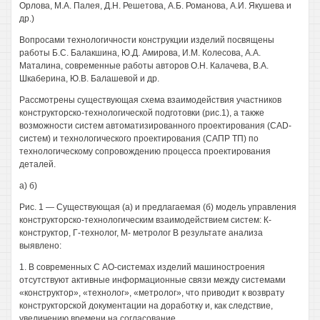
Орлова, М.А. Палея, Д.Н. Решетова, А.Б. Романова, А.И. Якушева и
др.)
Вопросами технологичности конструкции изделий посвящены
работы Б.С. Балакшина, Ю.Д. Амирова, И.М. Колесова, A.A.
Маталина, современные работы авторов О.Н. Калачева, В.А.
Шкаберина, Ю.В. Балашевой и др.
Рассмотрены существующая схема взаимодействия участников
конструкторско-технологической подготовки (рис.1), а также
возможности систем автоматизированного проектирования (CAD-
систем) и технологического проектирования (САПР ТП) по
технологическому сопровождению процесса проектирования
деталей.
а) б)
Рис. 1 — Существующая (а) и предлагаемая (б) модель управления
конструкторско-технологическим взаимодействием систем: К-
конструктор, Г-технолог, М- метролог В результате анализа
выявлено:
1. В современных С АО-системах изделий машиностроения
отсутствуют активные информационные связи между системами
«конструктор», «технолог», «метролог», что приводит к возврату
конструкторской документации на доработку и, как следствие,
увеличению времени на согласование.