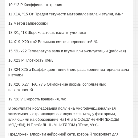
10 *13 Р Коэффициент трения
11 Х14, ^15 От Предел текучести материалов вала и втулки, \Мыг
12 Метод запрессовки
13 Х\1, *18 Шероховатость вала, втулки, мкм
14 Х19, Х20 кьк2 Величина смятия неровностей, %
15 *2Ь х22 Температура вала и втулки при эксплуатации (рабочая)
16 Х23 Р Плотность, кг/м3
17 Х24,Х25 а Коэффициент линейного расширения материала вала
и втулки
18 Х26, Х27 ТРА, 77Ъ Отклонение формы сопрягаемых
поверхностей
19 *28 V Скорость вращения, м/с
В результате исследования получена многофункциональная
зависимость, отражающая сложную связь между факторами,
влияющими на образование НаТЯГа В СОеДИНеНИИ (ВХОДЫ
МОДеЛИ), И ПреДеЛЬНЫМ НаТЯГОМ (ЛГтах, А'тт)-
Предложен алгоритм нейронной сети, который позволяет для