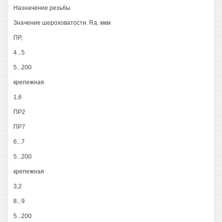
Назначение резьбы
Значение шероховатости. Ra, мкм
ПР,
4...5
5...200
крепежная
1,6
ПР2
ПР7
6...7
5...200
крепежная
3,2
8...9
5...200