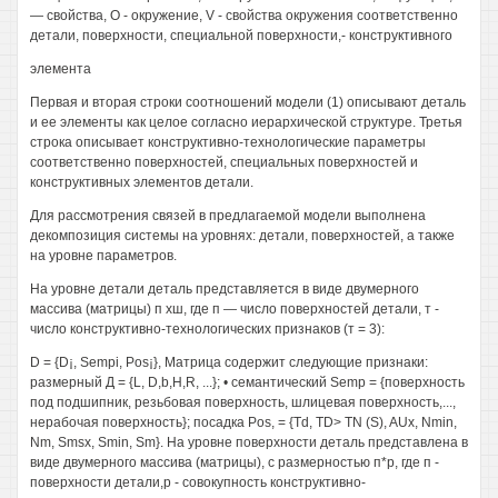
— свойства, О - окружение, V - свойства окружения соответственно
детали, поверхности, специальной поверхности,- конструктивного
элемента
Первая и вторая строки соотношений модели (1) описывают деталь
и ее элементы как целое согласно иерархической структуре. Третья
строка описывает конструктивно-технологические параметры
соответственно поверхностей, специальных поверхностей и
конструктивных элементов детали.
Для рассмотрения связей в предлагаемой модели выполнена
декомпозиция системы на уровнях: детали, поверхностей, а также
на уровне параметров.
На уровне детали деталь представляется в виде двумерного
массива (матрицы) п хш, где п — число поверхностей детали, т -
число конструктивно-технологических признаков (т = 3):
D = {D¡, Sempi, Pos¡}, Матрица содержит следующие признаки:
размерный Д = {L, D,b,H,R, ...}; • семантический Semp = {поверхность
под подшипник, резьбовая поверхность, шлицевая поверхность,...,
нерабочая поверхность}; посадка Pos, = {Td, TD> TN (S), AUx, Nmin,
Nm, Smsx, Smin, Sm}. На уровне поверхности деталь представлена в
виде двумерного массива (матрицы), с размерностью п*р, где п -
поверхности детали,р - совокупность конструктивно-