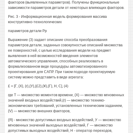
факторов (выявленных параметров). Получены функциональные
зависимости параметров детали от некоторых влияющих факторов.
Рис. 3 - Информационная модель формирования массива
конструктивно-технологических
параметров детали Рр
Выражение (3) задает описание способа преобразования
параметров детали, заданных совокупностью описаний множества
ее поверхностей, с целью исследования модели на предмет
выявления в ней возможностей введения элементов
автоматического управления, способных реализовать в
формализованном виде процедуры автоматизированного
проектирования для САПР. При таком подходе проектируемую
систему можно представить в виде агрегата:
£ = [Г, {X}, {г},{У},{£2},{¥},{Г}, Н, С], (4)
где Т — множество моментов времени, {X} — множество мгновенных
значений входных воздействий,{г} — множество технико-
экономических требований, установленных техническим заданием,
{V} — множество внешних факторов,
{Я} - множество допустимых входных воздействий, У — множество
мгновенных значений выходных воздействий, Г — множество
допустимых выходных воздействий, Н - оператор переходов,