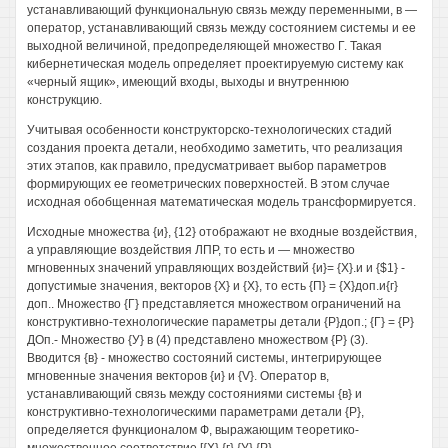
устанавливающий функциональную связь между переменными, в —
оператор, устанавливающий связь между состоянием системы и ее
выходной величиной, предопределяющей множество Г. Такая
кибернетическая модель определяет проектируемую систему как
«черный ящик», имеющий входы, выходы и внутреннюю
конструкцию.
Учитывая особенности конструкторско-технологических стадий
создания проекта детали, необходимо заметить, что реализация
этих этапов, как правило, предусматривает выбор параметров
формирующих ее геометрических поверхностей. В этом случае
исходная обобщенная математическая модель трансформируется.
Исходные множества {и}, {12} отображают не входные воздействия,
а управляющие воздействия ЛПР, то есть и — множество
мгновенных значений управляющих воздействий {и}= {Х}.и и {$1} -
допустимые значения, векторов {X} и {X}, то есть {П} = {Х}доп.и{г}
доп.. Множество {Г} представляется множеством ограничений на
конструктивно-технологические параметры детали {Р}доп.; {Г} = {Р}
ДОп.- Множество {У} в (4) представлено множеством {Р} (3).
Вводится {в} - множество состояний системы, интегрирующее
мгновенные значения векторов {и} и {V}. Оператор в,
устанавливающий связь между состояниями системы {в} и
конструктивно-технологическими параметрами детали {Р},
определяется функционалом Ф, выражающим теоретико-