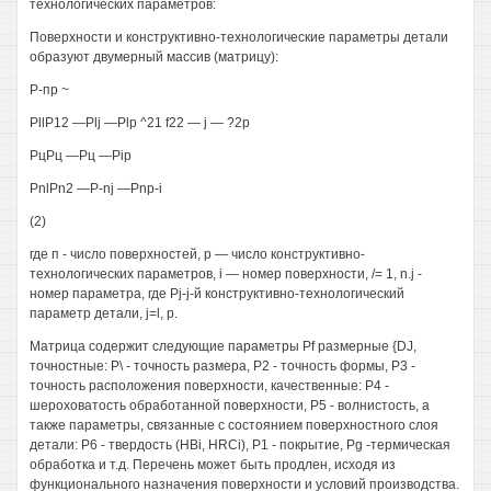
технологических параметров:
Поверхности и конструктивно-технологические параметры детали
образуют двумерный массив (матрицу):
Р-пр ~
РllP12 —Plj —Plp ^21 f22 — j — ?2р
РцРц —Рц —Pip
PnlPn2 —P-nj —Pnp-i
(2)
где п - число поверхностей, р — число конструктивно-
технологических параметров, i — номер поверхности, /= 1, n.j -
номер параметра, где Pj-j-й конструктивно-технологический
параметр детали, j=l, р.
Матрица содержит следующие параметры Pf размерные {DJ,
точностные: Р\ - точность размера, Р2 - точность формы, Р3 -
точность расположения поверхности, качественные: Р4 -
шероховатость обработанной поверхности, Р5 - волнистость, а
также параметры, связанные с состоянием поверхностного слоя
детали: Р6 - твердость (HBi, HRCi), P1 - покрытие, Pg -термическая
обработка и т.д. Перечень может быть продлен, исходя из
функционального назначения поверхности и условий производства.