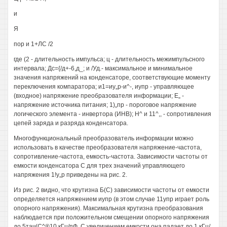
и
Я
пор и 1+ЛС /2
где (2 - длительность импульса; ц - длительность межимпульсного
интервала; Дс={/д+-6,д_; и /Уд.- максимальное и минимальное
значения напряжений на конденсаторе, соответствующие моменту
переключения компаратора; и1=иу„р-и^-, иупр - управляющее
(входное) напряжение преобразователя информации; Е„ -
напряжение источника питания; 1)„пр - пороговое напряжение
логического элемента - инвертора (ИНВ); Н^ и 11^,, - сопротивления
цепей заряда и разряда конденсатора.
Многофункциональный преобразователь информации можно
использовать в качестве преобразователя напряжение-частота,
сопротивление-частота, емкость-частота. Зависимости частоты от
емкости конденсатора С для трех значений управляющего
напряжения 1!у„р приведены на рис. 2.
Из рис. 2 видно, что крутизна Б(С) зависимости частоты от емкости
определяется напряжением иупр (в этом случае 11упр играет роль
опорного напряжения). Максимальная крутизна преобразования
наблюдается при положительном смещении опорного напряжения
до 5тач(С^®10 кГц/пФ. С увеличением емкости она падает до 1 кГц/