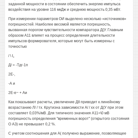
заданной мощности в состоянии обеспечить энергию импульса
воздействия на уровне 116 мкДж и среднюю мощность 0,35 мВт.
При измерении параметров ОИ выделено несколько «источников»
погрешностей. Наиболее весомой является погрешность,
вызванная порогом чувствительности компаратора Д{У. Главным
образом А11 влияет на процесс определения длительности
импульсов формирователя, которые могут быть измерены с
точностью
/ \ I„
Д/ = -Тдг-1п
2Е-,
-А и
2Е-е~ + Аи
Как показывают расчеты, увеличение ДII приводит к линейному
возрастанию Л/ / тх. Крутизна зависимости А/ / хх от Д(У при этом
составляет 0,03%/мВ. Для типичного значения А11=\0 мВ
погрешность определения "временных ворот" (открытого состояния
О АЗ) не превышает 0,2 %.
С учетом соотношения для А( получено выражение, позволяющее