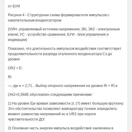
от БУИ
Рисунок 4 - Структурная схема формирователя импульсов с
накопительным конденсатором
{УИН- управляемый источник напряжения; ЗК\, ЭК2 - электронные
ключи; УС - устройство сравнения; БУИ - блок управления и
индикации)
Показано, что длительность импульсов воздействия соответствует
продолжительности разряда эталонного конденсатора Сэ до
уровня
ÜR2 = E-
Ri
—, где е = 2,71... Выбор опорного напряжения на уровне Ri + R\ е
(Уя2=0,368Е обусловлен следующими причинами:
1) На уровне Eje кривая зависимости z/, (?) имеет большую крутизну.
Это обстоятельство позволяет компаратору точнее определить
момент равенства напряжений ис и UR2 при пороге
чувствительности Д(У.
2) Основная часть энергии импульса воздействия заключена в