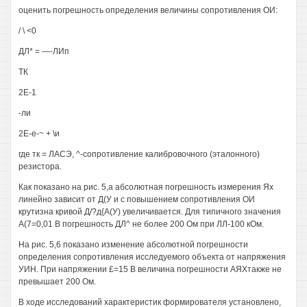
оценить погрешность определения величины сопротивления ОИ:
/ \ <0
ДЛ* = —-ЛИп
ТК
2Е-1
-ли
2Е-е-~ + \и
где тк = ЛАСЭ, ^-сопротивление калибровочного (эталонного)
резистора.
Как показано на рис. 5,а абсолютная погрешность измерения Ях
линейно зависит от Д(У и с повышением сопротивления ОИ
крутизна кривой Д/?д{А(У) увеличивается. Для типичного значения
А(7=0,01 В погрешность ДЛ^ не более 200 Ом при ЛЛ-100 кОм.
На рис. 5,6 показано изменение абсолютной погрешности
определения сопротивления исследуемого объекта от напряжения
УИН. При напряжении £=15 В величина погрешности АЯХтакже не
превышает 200 Ом.
В ходе исследований характеристик формирователя установлено,