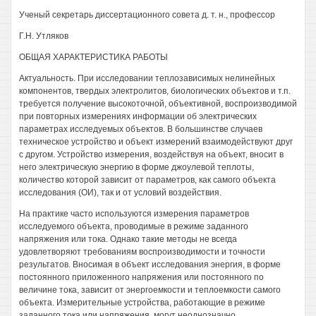
Ученый секретарь диссертационного совета д. т. н., профессор
Г.Н. Утляков
ОБЩАЯ ХАРАКТЕРИСТИКА РАБОТЫ
Актуальность. При исследовании теплозависимых нелинейных
компонентов, твердых электролитов, биологических объектов и т.п.
требуется получение высокоточной, объективной, воспроизводимой
при повторных измерениях информации об электрических
параметрах исследуемых объектов. В большинстве случаев
техническое устройство и объект измерений взаимодействуют друг
с другом. Устройство измерения, воздействуя на объект, вносит в
него электрическую энергию в форме джоулевой теплоты,
количество которой зависит от параметров, как самого объекта
исследования (ОИ), так и от условий воздействия.
На практике часто используются измерения параметров
исследуемого объекта, проводимые в режиме заданного
напряжения или тока. Однако такие методы не всегда
удовлетворяют требованиям воспроизводимости и точности
результатов. Вносимая в объект исследования энергия, в форме
постоянного приложенного напряжения или постоянного по
величине тока, зависит от энергоемкости и теплоемкости самого
объекта. Измерительные устройства, работающие в режиме
заданного тока или напряжения, могут неоднозначно