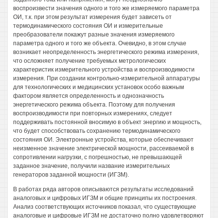
воспроизвести значения одного и того же измеряемого параметра
ОИ, т.к. при этом результат измерения будет зависеть от
термодинамического состояния ОИ и измерительные
преобразователи покажут разные значения измеряемого
параметра одного и того же объекта. Очевидно, в этом случае
возникает неопределенность энергетического режима измерения,
что осложняет получение требуемых метрологических
характеристик измерительного устройства и воспроизводимости
измерения. При создании контрольно-измерительной аппаратуры
для технологических и медицинских установок особо важным
фактором является определенность и однозначность
энергетического режима объекта. Поэтому для получения
воспроизводимости при повторных измерениях, следует
поддерживать постоянной вносимую в объект энергию и мощность,
что будет способствовать сохранению термодинамического
состояния ОИ. Электронные устройства, которые обеспечивают
неизменное значение электрической мощности, рассеиваемой в
сопротивлении нагрузки, с погрешностью, не превышающей
заданное значение, получили название измерительных
генераторов заданной мощности (ИГЗМ).
В работах ряда авторов описываются результаты исследований
аналоговых и цифровых ИГЗМ и общие принципы их построения.
Анализ соответствующих источников показал, что существующие
аналоговые и цифровые ИГЗМ не достаточно полно удовлетворяют