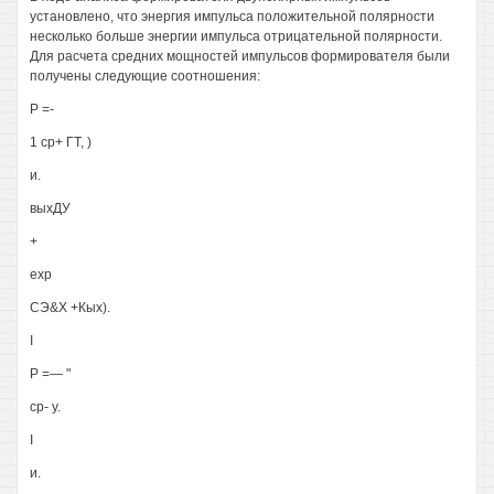
установлено, что энергия импульса положительной полярности
несколько больше энергии импульса отрицательной полярности.
Для расчета средних мощностей импульсов формирователя были
получены следующие соотношения:
Р =-
1 ср+ ГТ, )
и.
выхДУ
+
ехр
СЭ&Х +Кых).
I
Р =— "
ср- у.
I
и.