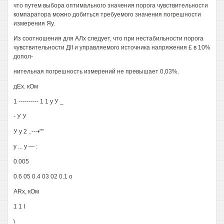
что путем выбора оптимального значения порога чувствительности
компаратора можно добиться требуемого значения погрешности
измерения Яу.
Из соотношения для АЛх следует, что при нестабильности порога
чувствительности ДII и управляемого источника напряжения £ в 10%
допол-
нительная погрешность измерений не превышает 0,03%.
дЕх. кОм
1 ---------- 1 1 у У _
- У У
У у 2 ..---•""
у ... у — :
0.005
0.6 05 0.4 03 02 0.1 о
ARx, кОм
1 1 I
\