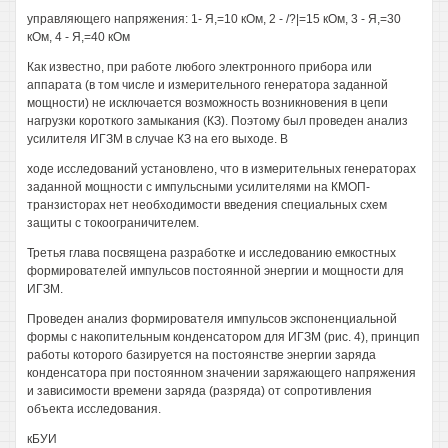
управляющего напряжения: 1- Я,=10 кОм, 2 - /?|=15 кОм, 3 - Я,=30
кОм, 4 - Я,=40 кОм
Как известно, при работе любого электронного прибора или
аппарата (в том числе и измерительного генератора заданной
мощности) не исключается возможность возникновения в цепи
нагрузки короткого замыкания (КЗ). Поэтому был проведен анализ
усилителя ИГЗМ в случае КЗ на его выходе. В
ходе исследований установлено, что в измерительных генераторах
заданной мощности с импульсными усилителями на КМОП-
транзисторах нет необходимости введения специальных схем
защиты с токоограничителем.
Третья глава посвящена разработке и исследованию емкостных
формирователей импульсов постоянной энергии и мощности для
ИГЗМ.
Проведен анализ формирователя импульсов экспоненциальной
формы с накопительным конденсатором для ИГЗМ (рис. 4), принцип
работы которого базируется на постоянстве энергии заряда
конденсатора при постоянном значении заряжающего напряжения
и зависимости времени заряда (разряда) от сопротивления
объекта исследования.
кБУИ