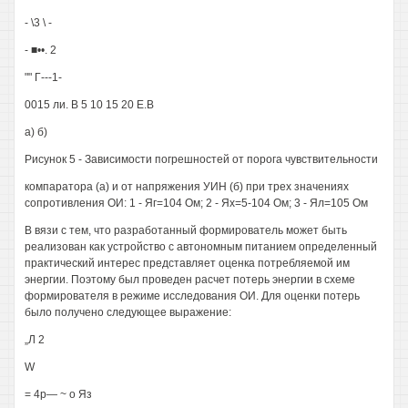
- \3 \ -
- ■••. 2
"" Г---1-
0015 ли. В 5 10 15 20 Е.В
а) б)
Рисунок 5 - Зависимости погрешностей от порога чувствительности
компаратора (а) и от напряжения УИН (б) при трех значениях
сопротивления ОИ: 1 - Яг=104 Ом; 2 - Ях=5-104 Ом; 3 - Ял=105 Ом
В вязи с тем, что разработанный формирователь может быть
реализован как устройство с автономным питанием определенный
практический интерес представляет оценка потребляемой им
энергии. Поэтому был проведен расчет потерь энергии в схеме
формирователя в режиме исследования ОИ. Для оценки потерь
было получено следующее выражение:
„Л 2
W
= 4р— ~ о Яз