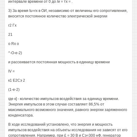
интервале времени от 0 до /и = тх = .
3) За время tu=rx в ОИ, независимо от величины его сопротивления,
вносится постоянное количество электрической энергии
г2 Гх
21
о Rx о
^-О-е-2)
и рассеивается постоянная мощность в единицу времени
IV =
к1 Е2Сэ 2
(1-е-2)
где к] - количество импульсов воздействия за единицу времени.
Энергия импульсов в этом случае составляет 86,5% от
максимального возможного значения, равного энергии заряженного
конденсатора.
В ходе исследований установлено, что энергия и мощность
импульсов воздействия на объекты исследования не зависят от его
сопротивления. Например, при £ = 30 В и Сэ=300 нФ, генератор