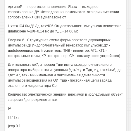
где ипоР — пороговое напряжение, Явых — выходное
сопротивление ДУ. Исследования показывали, что при изменении
сопротивления ОИ в диапазоне от
Нхтт= Ю4 0м Д° Лд-тах^Ю6 Ом длительность импульсов меняется в
диапазоне /»шЛ=0,14 мс до ?„„,„,=14,06 мс.
Рисунок 6 - Структурная схема формирователя двуполярных
импульсов (ДГИ- дополнительный генератор импульсов; ДУ -
дифференциальный усилитель; ПИВ - инвертор; АТ1, КТ1 -
контрольные точки; КР -контроллер; СУ - согласующее устройство)
Длительность /л/7, и период Тдги импульсов дополнительного
генератора выбираются из условия /дат/ <.¡. и Тдп, > ¡„ тах+4тм/„ где
/„гот и /„ тах - минимальная и максимальная длительности
импульсов воздействия на ОИ, тшр - постоянная цепи заряда
эталонного конденсатора Сэ.
Количество электрической энергии, вносимой в исследуемый объект
за время /,„ определяется как
IV =
[ £" ] 2 /
}ехр 0 1