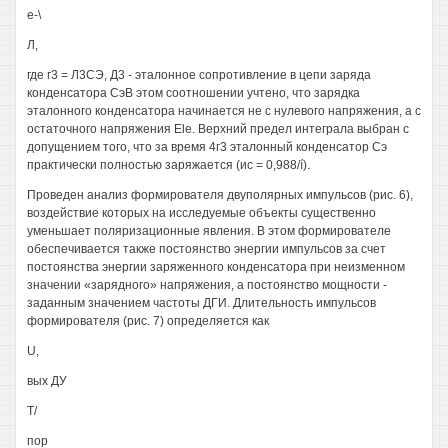
е-\
Л,
где г3 = Л3СЭ, Д3 - эталонное сопротивление в цепи заряда
конденсатора СэВ этом соотношении учтено, что зарядка
эталонного конденсатора начинается не с нулевого напряжения, а с
остаточного напряжения Ele. Верхний предел интеграла выбран с
допущением того, что за время 4г3 эталонный конденсатор Сэ
практически полностью заряжается (ис = 0,988/í).
Проведен анализ формирователя двуполярных импульсов (рис. 6),
воздействие которых на исследуемые объекты существенно
уменьшает поляризационные явления. В этом формирователе
обеспечивается также постоянство энергии импульсов за счет
постоянства энергии заряженного конденсатора при неизменном
значении «зарядного» напряжения, а постоянство мощности -
заданным значением частоты ДГИ. Длительность импульсов
формирователя (рис. 7) определяется как
U,
вых ДУ
Т/
пор