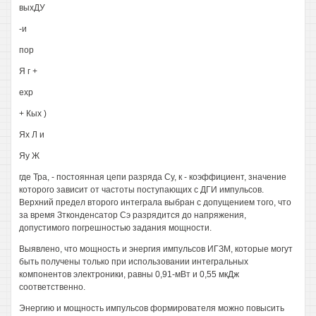
выхДУ
-и
пор
Я г +
ехр
+ Кых )
Ях Л и
Яу Ж
где Тра, - постоянная цепи разряда Су, к - коэффициент, значение
которого зависит от частоты поступающих с ДГИ импульсов.
Верхний предел второго интеграла выбран с допущением того, что
за время Зтконденсатор Сэ разрядится до напряжения,
допустимого погрешностью задания мощности.
Выявлено, что мощность и энергия импульсов ИГЗМ, которые могут
быть получены только при использовании интегральных
компонентов электроники, равны 0,91-мВт и 0,55 мкДж
соответственно.
Энергию и мощность импульсов формирователя можно повысить