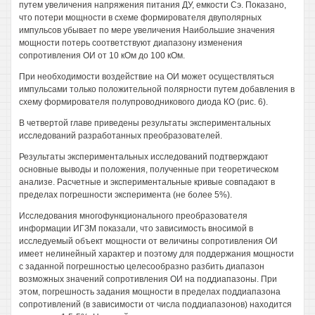
путем увеличения напряжения питания ДУ, емкости Сэ. Показано,
что потери мощности в схеме формирователя двуполярных
импульсов убывает по мере увеличения Наибольшие значения
мощности потерь соответствуют диапазону изменения
сопротивления ОИ от 10 кОм до 100 кОм.
При необходимости воздействие на ОИ может осуществляться
импульсами только положительной полярности путем добавления в
схему формирователя полупроводникового диода КО (рис. 6).
В четвертой главе приведены результаты экспериментальных
исследований разработанных преобразователей.
Результаты экспериментальных исследований подтверждают
основные выводы и положения, полученные при теоретическом
анализе. Расчетные и экспериментальные кривые совпадают в
пределах погрешности эксперимента (не более 5%).
Исследования многофункционального преобразователя
информации ИГЗМ показали, что зависимость вносимой в
исследуемый объект мощности от величины сопротивления ОИ
имеет нелинейный характер и поэтому для поддержания мощности
с заданной погрешностью целесообразно разбить диапазон
возможных значений сопротивления ОИ на поддиапазоны. При
этом, погрешность задания мощности в пределах поддиапазона
сопротивлений (в зависимости от числа поддиапазонов) находится