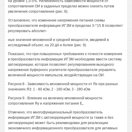
на уровне 1,5-5%. Нелинейность зависимости мощности от
сопротивления ОИ в заданных пределах можно снизить путем
увеличения сопротивления (рис. 8).
Установлено, что изменение напряжения питания схемы
преобразователя информации ИГЗМ в пределах 3-^15 В позволяет
регулировать абсолют-
ные значения мгновенной и средней мощности, вводимой в
исследуемый объект, на 20 дб и более (рис. 9).
Показано, что при повышенных требованиях к точности измерения
в преобразователь информации ИГЗМ необходимо ввести систему
автокоррекции, которая позволяет регулированием выходного
напряжения буферного усилителя преобразователя управлять
величиной мощности импульсов, воздействующих на ОИ.
Рисунок 8 - Зависимость мгновенной мощности от Ях при разных
значениях Я3: 1 - 80 кОм, 2 - 180 кОм, 3 - 280 кОм
Рисунок 9 - Влияние на величину мгновенной мощности
сопротивления Яу и напряжения питания Е„
Отмечено, что многофункциональный преобразователь
информации ИГЗМ с автокоррекцией мощности (а также и без
автокоррекции) может быть рекомендован для реализации
экономичного информационного преобразователя для активных