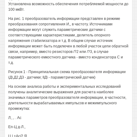
Установлена возможность обеспечения потребляемой мощности до
100 мкВт.
На рис. 1 преобразователь информации представлен в режиме
преобразования сопротивления И,, в частоту. Источниками
информации могут служить параметрические датчики с
соответствующими характеристиками, делитель опорного
напряжения стабилизатора и т.д. В общем случае источник
информации может быть подключен в любой участок цепи обратной
связи, например, вместо резисторов /?2 или /?3, в случае
параметрического емкостного датчика - вместо конденсатора С и
т.д.
Рисунок 1 - Принципиальная схема преобразователя информации
(Д\,Д2,ДЗ - датчики; IIД\ - параметрический датчик)
На основе анализа работы и экспериментальных исследований
получены аналитические выражения для расчета наиболее
значимых параметров преобразователя информации, в частности,
длительности вырабатываемых импульсов и межимпульсного
промежутка:
Л, ,. . Ас
Еп-Ц д-Л.,
Ц | +Ас/2 Я,