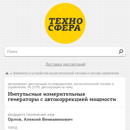
Доставка диссертаций
Элементы и устройства вычислительной техники и систем управления
автореферат диссертации по информатике, вычислительной технике и
управлению, 05.13.05, диссертация на тему:
Импульсные измерительные
генераторы с автокоррекцией мощности
кандидата технических наук
Орлов, Алексей Вениаминович
город