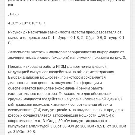
пФ.
„1-1-1-
4 10"" 6 10"" 810"" С.Ф
Рисунок 2 - Расчетные зависимости частоты преобразователя от
емкости конденсатора С: 1 - Иупр= -0,1 В; 2 - С/да= 0 В; 3 - иупр=0,1
В
Зависимости частоты импульсов преобразователя информации от
значения управляющего (входного) напряжения показаны на рис. 3.
Проанализирована работа ИГЗМ с широтно-импульсной
модуляцией импульсов воздействия на объект исследования.
Выбран диапазон мощностей, при котором сохраняется
диагностическая ценность получаемой информации и
обеспечивается наиболее экономичный режим работы
измерительного генератора. Показано, что для обеспечения
средней мощности воздействия на уровне номинальной Р„аи=0,3
мВт диапазон возможных значений сопротивлений объекта
исследования (ОИ) следует разбить на поддиапазоны, в пределах
которых осуществляется автокоррекция мощности. Для ОИ с
сопротивлением от 3 кОм до 30 кОм следует использовать
импульсы с амплитудой 3 В, от 30 кОм до 300 кОм - 9,5 В, от 300 кОм
до 3 МОм - 30 В.