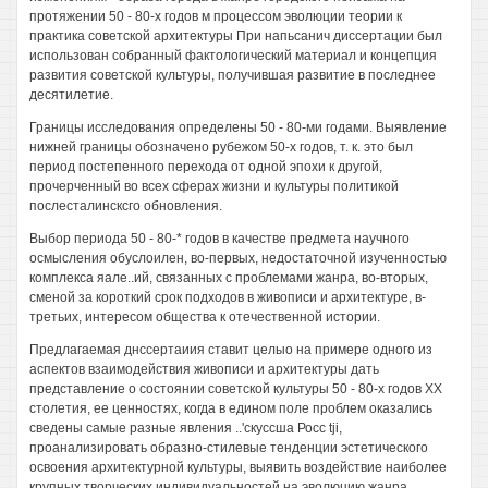
протяжении 50 - 80-х годов м процессом эволюции теории к
практика советской архитектуры При напьсанич диссертации был
использован собранный фактологический материал и концепция
развития советской культуры, получившая развитие в последнее
десятилетие.
Границы исследования определены 50 - 80-ми годами. Выявление
нижней границы обозначено рубежом 50-х годов, т. к. это был
период постепенного перехода от одной эпохи к другой,
прочерченный во всех сферах жизни и культуры политикой
послесталинсксго обновления.
Выбор периода 50 - 80-* годов в качестве предмета научного
осмысления обуслоилен, во-первых, недостаточной изученностью
комплекса яале..ий, связанных с проблемами жанра, во-вторых,
сменой за короткий срок подходов в живописи и архитектуре, в-
третьих, интересом общества к отечественной истории.
Предлагаемая днссертаиия ставит целыо на примере одного из
аспектов взаимодействия живописи и архитектуры дать
представление о состоянии советской культуры 50 - 80-х годов XX
столетия, ее ценностях, когда в едином поле проблем оказались
сведены самые разные явления ..'скуссша Росс tji,
проанализировать образно-стилевые тенденции эстетического
освоения архитектурной культуры, выявить воздействие наиболее
крупных творческих индивидуальностей на эволюцию жанра