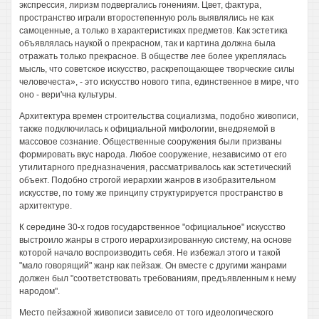
экспрессия, лиризм подвергались гонениям. Цвет, фактура,
пространство играли второстепенную роль выявлялись не как
самоценные, а только в характеристиках предметов. Как эстетика
объявлялась наукой о прекрасном, так и картина должна была
отражать только прекрасное. В обществе лее более укреплялась
мысль, что советское искусство, раскрепощающее творческие силы
человечеста», - это искусство нового типа, единственное в мире, что
оно - вери'чна культуры.
Архитектура времен строительства социализма, подобно живописи,
также подключилась к официальной мифологии, внедряемой в
массовое сознание. Общественные сооружения были призваны
формировать вкус народа. Любое сооружение, независимо от его
утилитарного предназначения, рассматривалось как эстетический
объект. Подобно строгой иерархии жанров в изобразительном
искусстве, по тому же принципу структурируется пространство в
архитектуре.
К середине 30-х годов государственное "официальное" искусство
выстроило жанры в строго иерархизированную систему, на основе
которой начало воспроизводить себя. Не избежал этого и такой
"мало говорящий" жанр как пейзаж. Он вместе с другими жанрами
должен был "соответствовать требованиям, предъявленным к нему
народом".
Место пейзажной живописи зависело от того идеологического