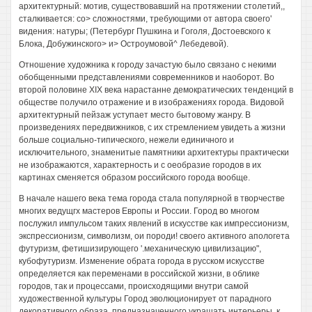
архитектурный: мотив, существовавший на протяжении столетий,,
сталкивается: со> сложностями, требующими от автора своего'
видения: натуры; (Петербург Пушкина и Гоголя, Достоевского к
Блока, Добужинского> и> Остроумовой^ Лебедевой).
Отношение художника к городу зачастую было связано с некими
обобщенными представлениями современников и наоборот. Во
второй половине XIX века нарастанне демократических тенденций в
обществе получило отражение и в изображениях города. Видовой
архитектурный пейзаж уступает место бытовому жанру. В
произведениях передвижников, с их стремлением увидеть а жизни
больше социально-типического, нежели единичного и
исключительного, знаменитые памятники архитектуры практически
не изображаются, характерность и с оеобразие городов в их
картинах сменяется образом российского города вообще.
В начале нашего века тема города стала популярной в творчестве
многих ведущгх мастеров Европы и России. Город во многом
послужил импульсом таких явлений в искусстве как импрессионизм,
экспрессионизм, символизм, ои породи! своего активного апологета
футуризм, фетишизирующего '.механическую цивилизацию",
кубофутуризм. Изменение обрата города в русском искусстве
определяется как переменами в российской жизни, в облике
городов, так и процессами, происходящими внутри самой
художественной культуры Город эволюционирует от парадного
декоративного образа, предназначенного украшать интерьеры, к