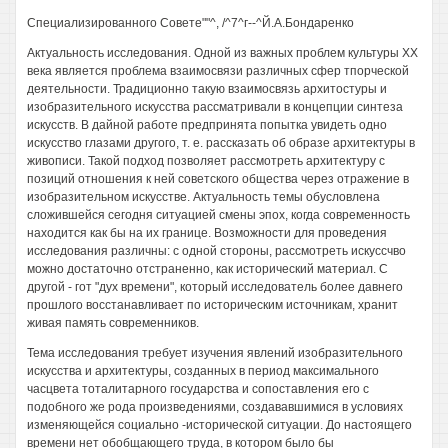
Специализированного Совете""^, /^7^г--^Й.А.Бондаренко
Актуальность исследования. Одной из важных проблем культуры XX
века является проблема взаимосвязи различных сфер тпорческой
деятельности. Традиционно такую взаимосвязь архитостуры и
изобразительного искусства рассматривали в концепции синтеза
искусств. В дайной работе предпринята попытка увидеть одно
искусство глазами другого, т. е. рассказать об образе архитектуры в
живописи. Такой подход позволяет рассмотреть архитектуру с
позиций отношения к ней советского общества через отражение в
изобразительном искусстве. Актуальность темы обусловлена
сложившейся сегодня ситуацией смены эпох, когда современность
находится как бы на их границе. Возможности для проведения
исследования различны: с одной стороны, рассмотреть искуссчво
можно достаточно отстраненно, как исторический материал. С
другой - гот "дух времени", который исследователь более давнего
прошлого восстанавливает по историческим источникам, хранит
живая память современников.
Тема исследования требует изучения явлений изобразительного
искусства и архитектуры, созданных в период максимального
часцвета тоталитарного государства и сопоставления его с
подобного же рода произведениями, создававшимися в условиях
изменяющейся социально -исторической ситуации. До настоящего
времени нет обобщающего труда, в котором было бы