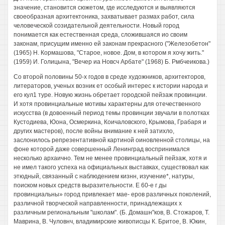
значение, становится сюжетом, где исследуются и выявляются
своеобразная архитектоника, захватывает размах работ, сила
человеческой созидательной деятельности. Новый город
понимается как естественная среда, сложившаяся ио своим
законам, присущим именно ей законам прекрасного ("Железобетон"
(1965) Н. Кормашова, "Старое, новое. Дом, в котором я хочу жить."
(1959) И. Голицына, "Вечер иа Новсч Арбате" (1968) Б. Рмбчеикова.)
Со второй половины 50-х годов в среде художников, архитекторов,
литераторов, ученых возник ет особый интерес к истории народа и
его кул1 туре. Новую жизнь обретает городской пейзаж провинции.
И хотя провинциальные мотивы характерны для отечественного
искусства (в довоенный период темы провинции звучали в полотках
Кустодиева, Юона, Осмеркина, Коичаловского, Крымова, Грабаря и
других мастеров), после войны внимание к ней затихло,
заслонилось репрезентативной картиной оиновленной столицы, на
фоне которой даже совершенный Ленинград воспринимался
несколько архаично. Тем не менее провинциальный пейзаж, хотя и
не имел такого успеха на официальных выставках, существовал как
этюдный, связанный с наблюдением кизнн, изучение*, натуры,
поиском новых средств выразительности. Е 60-е г ды
провинциальны» город привлекает мае- еров различных поколений,
различной творческой направленности, принадлежащих х
различным региональным "школам". (Б. Домашн"ков, В. Стожаров, Т.
Маврина, В. Чуловнч, владимирские живописцы К. Бритое, В. Юкин,