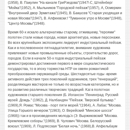
(1958), В. Пакулин "На канале ГриРэедова"(1947\ С, Штейнберг
"Мойка"(1952), А. Мыльников "Городской пейзаж"(1957), А, Осмеркин
"Внутренний двор Эрмитажа"(1945), В. Бакшсев "Старая уходящая и
новая Москва"(1947), В. Алфеевски:! "Туманное утро в Москве"(1948),
"Центр Москвы"(1948).
Время 60-х искало альтернативы старому, отжившему, "героями"
полотен стали новью города, новая архитектура, новые персонажи.
Во всех крупнейших экспозициях лидирует индустриальный пейзаж.
Как и в послевоенное пятнадцатилетие, внимание художника
привлекают новые промышленные объекты, строительство дорог,
городов. Если в начале 50-х годов индустриальный пейзаж
демонстрировал достижения первого в мире социалистического
государства, то в эпоху торжества НТР он овеян романтикой
преобразования окружающей среды. Шестидесятые годы -время
активного действия трех поколений художников, трех "генераций",
разделяющих мастеров не только по возрастным категориям, но и
по развитию различных творческих традиций. Kai в полотнах
художников старшего поколения (Б. Иогансон "Ленинград. Русский
музей. Дождь." (1962), Д. Налбандян "Пейзаж. Тверской бульвар."
(1969),Я. Ромас "Москва - порт пяти морей."(1964), А. Лабас "Москва.
Улица Горького вечером."(1963), О. Верейский "Минское шоссе"
(1968)) так и в произведениях молодь'х (Э. Выржиковский "Москва.
Кремлевские соборы."(1969), В. Чулович "Москва. Белорусский
вокзал."(1969), Л. Подлясская "Белая ночь." (1968),В. Апфельбаум