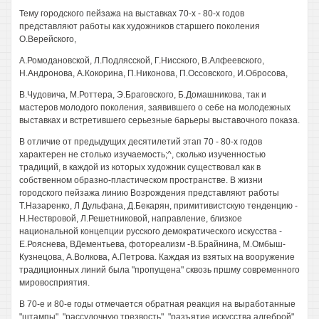
Тему городского пейзажа на выставках 70-х - 80-х годов
представляют работы как художников старшего поколения
О.Верейского,
A.Ромодановской, Л.Подлясской, Г.Нисского, В.Алфеевского,
Н.Андронова, А.Кокорина, П.Никонова, П.Оссовского, И.Обросова,
B.Чудовича, М.Роттера, Э.Браговского, Б.Домашникова, так и
мастеров молодого поколения, заявившего о себе на молодежных
выставках и встретившего серьезные барьеры выставочного показа.
В отличие от предыдущих десятилетий этап 70 - 80-х годов
характерен не столько изучаемость;^, сколько изученностью
традиций, в каждой из которых художник существовал как в
собственном образно-пластическом пространстве. В жизни
городского пейзажа линию Возрождения представляют работы
Т.Назаренко, Л Дульфана, Д.Бекарян, примитивистскую тенденцию -
Н.Нествровой, Л.Решетниковой, направление, близкое
национальной концепции русского демократического искусства -
Е.Рояснева, ВДементьева, фотореализм -В.Брайнина, М.Омбыш-
Кузнецова, А.Волкова, А.Петрова. Каждая из взятых на вооружение
традиционных линий была "пропущена" сквозь пршму современного
мировосприятия.
В 70-е и 80-е годы отмечается обратная реакция на выработанные
"штампы", "рассудочную трезвость", "разъятие искусства алгеброй",