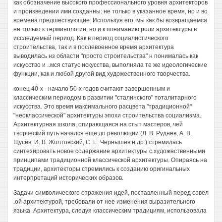
как обозначение высокого профессионального уровня архитекторов
и произведении ими созданны: не только в указанное время, но и во
времена предшествующие. Используя его, мы как бы возвращаемся
не только к терминологии, но и к пониманию роли архитектуры в
исследуемый период. Как в период социалистического
строительства, так и в послевоенное время архитектура
выводилась нз области "просто строительства" н понималась как
искусство и ..мся статус искусства, выполняла те же идеологические
функции, как и любой другой вид художественного творчества.
конец 40-х - начало 50-х годов считают завершенным и
классическим периодом в развитии "сталинского" тоталитарного
искусства. Это время максимального расцвета "традиционной"
"неоклассической" архитектуры эпохи строительства социализма.
Архитектурная школа, опирающаяся на стыт мастеров, чей
творческий путь начался еще до революции (Л. В. Руднев, А. В.
Щусев, И. В. Жолтовский, С. Е. Чернышев н др.) стремилась
синтезировать новое содержание архитектуры с художественными
принципами традиционной классической архитектуры. Опираясь на
традиции, архитекторы стремились к созданию оригинальных
интерпретаций исторических образов.
Задачи символического отражения идей, поставленный перед совел
.ой архитектурой, требовали от нее изменения выразительного
языка. Архитектура, следуя классическим традициям, использовала