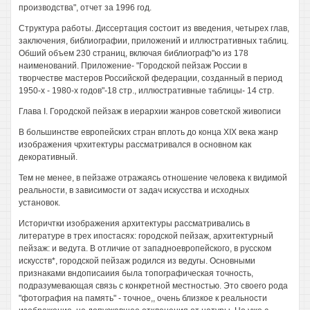
производства", отчет за 1996 год.
Структура работы. Диссертация состоит из введения, четырех глав,
заключения, библиографии, приложений и иллюстративных таблиц.
Обший объем 230 страниц, включая библиограф"ю из 178
наименований. Приложение- "Городской пейзаж России в
творчестве мастеров Российской федерации, созданный в период
1950-х - 1980-х годов"-18 стр., иллюстративные таблицы- 14 стр.
Глава I. Городской пейзаж в иерархии жанров советской живописи
В большинстве европейских стран вплоть до конца XIX века жанр
изображения чрхитектуры рассматривался в основном как
декоративный.
Тем не менее, в пейзаже отражаясь отношение человека к видимой
реальности, в зависимости от задач искусства и исходных
установок.
Историчтки изображения архитектуры рассматривались в
литературе в трех ипостасях: городской пейзаж, архитектурный
пейзаж: и ведута. В отличие от западноевропейского, в русском
искусств*, городской пейзаж родился из ведугы. Основными
признаками вндописаиия была топографическая точность,
подразумевающая связь с конкретной местностью. Это своего рода
"фотография на память" - точное,, очень близкое к реальности