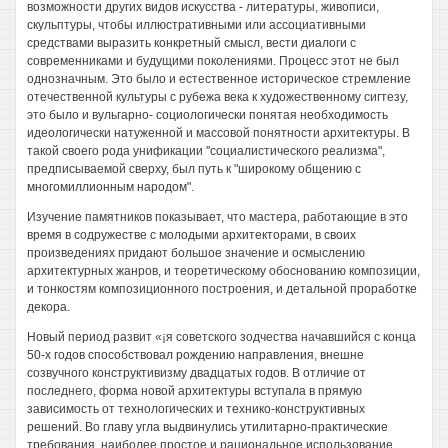
возможности других видов искусства - литературы, живописи,
скульптуры, чтобы иллюстративными или ассоциативными
средствами выразить конкретный смысл, вести диалоги с
современниками и будущими поколениями. Процесс этот не был
однозначным. Это было и естественное историческое стремление
отечественной культуры с рубежа века к художественному сигтезу,
это было и вульгарно- социологически понятая необходимость
идеологически натуженной и массовой понятности архитектуры. В
такой своего рода унификации "социалистического реализма",
предписываемой сверху, был путь к "широкому общению с
многомиллионным народом".
Изучение памятников показывает, что мастера, работающие в это
время в содружестве с молодыми архитекторами, в своих
произведениях придают большое значение и осмыслению
архитектурных жанров, и теоретическому обоснованию композиции,
и тонкостям композиционного построения, и детальной проработке
декора.
Новый период развит «¡я советского зодчества начавшийся с конца
50-х годов способствовал рождению направления, внешне
созвучного конструктивизму двадцатых годов. В отличие от
последнего, форма новой архитектуры вступала в прямую
зависимость от технологических и технико-конструктивных
решений. Во главу угла выдвинулись утилитарно-практические
требования, наиболее простое и рациональное использование