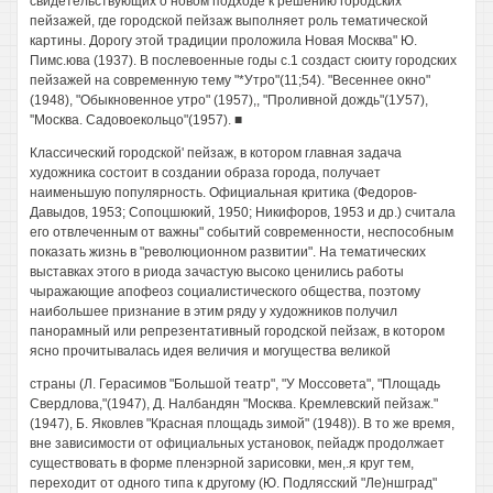
свидетельствующих о новом подходе к решению городских
пейзажей, где городской пейзаж выполняет роль тематической
картины. Дорогу этой традиции проложила Новая Москва" Ю.
Пимс.юва (1937). В послевоенные годы с.1 создаст сюиту городских
пейзажей на современную тему "*Утро"(11;54). "Весеннее окно"
(1948), "Обыкновенное утро" (1957),, "Проливной дождь"(1У57),
''Москва. Садовоекольцо"(1957). ■
Классический городской' пейзаж, в котором главная задача
художника состоит в создании образа города, получает
наименьшую популярность. Официальная критика (Федоров-
Давыдов, 1953; Сопоцшюкий, 1950; Никифоров, 1953 и др.) считала
его отвлеченным от важны" событий современности, неспособным
показать жизнь в "революционном развитии". На тематических
выставках этого в риода зачастую высоко ценились работы
чыражающие апофеоз социалистического общества, поэтому
наибольшее признание в этим ряду у художников получил
панорамный или репрезентативный городской пейзаж, в котором
ясно прочитывалась идея величия и могущества великой
страны (Л. Герасимов "Большой театр", "У Моссовета", "Площадь
Свердлова,"(1947), Д. Налбандян "Москва. Кремлевский пейзаж."
(1947), Б. Яковлев "Красная площадь зимой" (1948)). В то же время,
вне зависимости от официальных установок, пейадж продолжает
существовать в форме пленэрной зарисовки, мен,.я круг тем,
переходит от одного типа к другому (Ю. Подлясский "Ле)ншград"