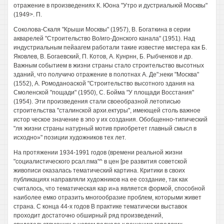
отражение в произведениях К. Юона "Утро и дустриалыюй Москвы"
(1949>. П.
Соколова-Скаля "Крыши Москвы" (1957), В. Богаткина в серии
акварелей "Строительство Во/иго-Донского канала" (1951). Над
индустриальным пейаагем работали такие известие мистера как Б.
Яковлев, В. Богаевский, П. Котов, А. Кунрнн, Б. Рыбченков и др.
Важным событием в жизни страны стало строительство высотных
зданий, что получичо отражение в полотнах А. Де":неки "Москва"
(1552), А. Ромоданоаской "Строительство высотного здания на
Смоленской "пощади" (1950), С. Бойма "У площади Восстания"
(1954). Эти произведения стали своеобразной летописью
строительства "сталинской архи.ектуры", имеющей столь важное
истор ческое значение в эпо у их создания. Обобщенно-типический
"ля жизни страны натурный мотив приобретет главный смысл в
исходно»" позиции художников тех лет.
На протяжении 1934-1991 годов (времени реальной жизни
"социалистического рсал.пма"^ в цен [ре развития советской
живописи оказалась тематический картина. Критики в своих
публикациях направляли художников на ее создание, так как
считалось, что тематическая кар и»а является формой, способной
наиболее емко отразить многообразие проблем, которыми живет
страна. С конца 44-х годов В практике тематически выставок
проходит достаточно обширный ряд произведений,