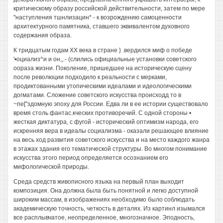
критическому образу российской действительности, затем по мере
"наступления тшнлизацин* - к возрождению самоценности
архитектурного памятника, ставшего эквивалентом духовного
содержания образа.
К тридцатым годам XX века в стране } .вердился миф о победе
'•оциализ^и и он,,.- (слились официальные установки советского
оораза жизни. Поколение, пришедшее на историческую сцену
после революции подходило к реальности с мерками,
продиктованными утопическими идеалами и идеологическими
догматами. Сложение советского искусства происходд то в
~пе["здомную эпоху для России. Едва ли в ее истории существовало
время столь фантас.кческих противоречий. С одной стороны •
жесткая диктатура, с фугой - исторический оптимизм народа, его
искренняя вера в идеалы социализма - оказали решающее влияние
на весь ход развития советского искусства и на место каждого жанра
в этажах здания его тематической структуры. Во многом понимание
искусства этого период определяется осознанием его
мифологической природы.
Среда средств живописного языка на первый план выходит
композиция. Она должна была быть понятной и легко доступной
широким массам, в изображениях необходимо было соблюдать
академическую точность, четкость в деталях. Из картинл изымался
все расплывчатое, неопределенное, многозначное. Эподность,