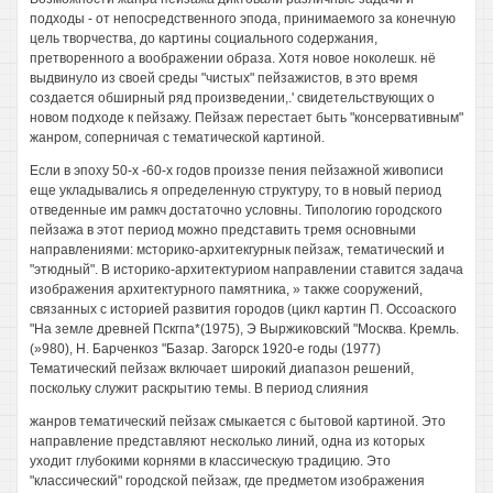
подходы - от непосредственного эпода, принимаемого за конечную
цель творчества, до картины социального содержания,
претворенного а воображении образа. Хотя новое ноколешк. нё
выдвинуло из своей среды "чистых" пейзажистов, в это время
создается обширный ряд произведении,.' свидетельствующих о
новом подходе к пейзажу. Пейзаж перестает быть "консервативным"
жанром, соперничая с тематической картиной.
Если в эпоху 50-х -60-х годов произзе пения пейзажной живописи
еще укладывались я определенную структуру, то в новый период
отведенные им рамкч достаточно условны. Типологию городского
пейзажа в этот период можно представить тремя основными
направлениями: мсторико-архитекгурнык пейзаж, тематический и
"этюдный". В историко-архитектуриом направлении ставится задача
изображения архитектурного памятника, » также сооружений,
связанных с историей развития городов (цикл картин П. Оссоаского
"На земле древней Пскгпа*(1975), Э Выржиковский "Москва. Кремль.
(»980), Н. Барченкоз "Базар. Загорск 1920-е годы (1977)
Тематический пейзаж включает широкий диапазон решений,
поскольку служит раскрытию темы. В период слияния
жанров тематический пейзаж смыкается с бытовой картиной. Это
направление представляют несколько линий, одна из которых
уходит глубокими корнями в классическую традицию. Это
"классический" городской пейзаж, где предметом изображения