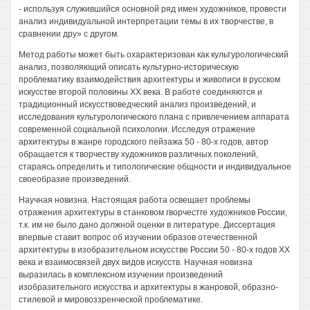
- используя служившийся основной ряд имен художников, провести
анализ индивидуальной интерпретации темы в их творчестве, в
сравнении дру» с другом.
Метод работы может быть охарактеризован как культурологический
анализ, позволяющий описать культурно-историческую
проблематику взаимодействия архитектуры и живописи в русском
искусстве второй половины XX века. В работе соединяются и
традиционный искусствоведческий анализ произведений, и
исследования культурологического плана с привлечением аппарата
современной социальной психологии. Исследуя отражение
архитектуры в жанре городского пейзажа 50 - 80-х годов, автор
обращается к творчеству художников различных поколений,
стараясь определить и типологические общности и индивидуальное
своеобразие произведений.
Научная новизна. Настоящая работа освещает проблемы
отражения архитектуры в станковом гворчестге художников России,
т.к. им не было дано должной оценки в литературе. Диссертация
впервые ставит вопрос об изучении образов отечественной
архитектуры в изобразительном искусстве России 50 - 80-х годов XX
века и взаимосвязей двух видов искусств. Научная новизна
выразилась в комплексном изучении произведений
изобразительного искусства и архитектуры в жанровой, образно-
стилевой и мировоззренческой проблематике.