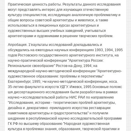
Практическая ценность работы. Результаты данного исследования
могут представлять интерес для изучающих отечественную
культуру специалистов, исследующих аналогичную проблематику и
общие вопросы советской архитектуры и живописи, а также
использоваться в лекционных курсах архитектурных и
художественных высших учебных заведений, учитываться
архитекторами и художниками в решении творческих проблем.
Апробация. 1'еаультагы исследований докладывались и
обсуждались на ежегодных научных конференциях 1993, 1994, 1995
годов Ростовского государственного архитектурного института, на
научно-практической конференции "Архитектура России:
Региональное своеобразие" Ростов-на-Дону, 1994; на
международной научно-методической конференции "Архитектурно-
художественное образование: проблемы и перспективы"
Екатеринбург, 1995; >м научно-методической конференции, носа.
35-летию факультета искусств УДГУ. Ижевск, 1995.0сновные положс
шя диссертационного исследования были разработаны в рамках
научно • исследовательской работы НИС РАИ по направлению
"Исследование, историке - теоретических проблей архитектуры,
дизайна и. декоративно -прикладного искусства реставрации
памятников архитектуры и градостроительства" н получили
шедрение в республиканской научно исследовательской программе
ГК РФ по высшему образованию "Народная художественная
культура в проблемах знания, образования, творческой практики и