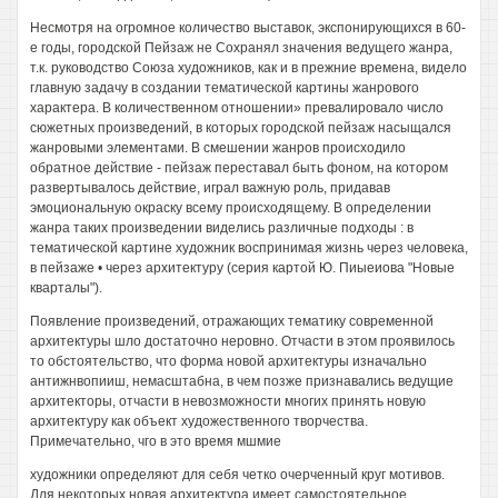
Несмотря на огромное количество выставок, экспонирующихся в 60-
е годы, городской Пейзаж не Сохранял значения ведущего жанра,
т.к. руководство Союза художников, как и в прежние времена, видело
главную задачу в создании тематической картины жанрового
характера. В количественном отношении» превалировало число
сюжетных произведений, в которых городской пейзаж насыщался
жанровыми элементами. В смешении жанров происходило
обратное действие - пейзаж переставал быть фоном, на котором
развертывалось действие, играл важную роль, придавав
эмоциональную окраску всему происходящему. В определении
жанра таких произведении виделись различные подходы : в
тематической картине художник воспринимая жизнь через человека,
в пейзаже • через архитектуру (серия картой Ю. Пиыеиова "Новые
кварталы").
Появление произведений, отражающих тематику современной
архитектуры шло достаточно неровно. Отчасти в этом проявилось
то обстоятельство, что форма новой архитектуры изначально
антижнвопииш, немасштабна, в чем позже признавались ведущие
архитекторы, отчасти в невозможности многих принять новую
архитектуру как объект художественного творчества.
Примечательно, чго в это время мшмие
художники определяют для себя четко очерченный круг мотивов.
Для некоторых новая архитектура имеет самостоятельное