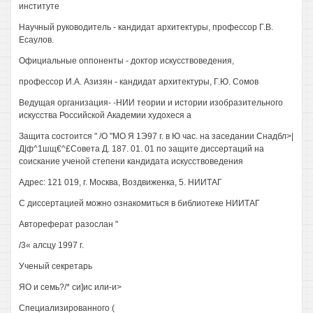
институте
Научный руководитель - кандидат архитектуры, профессор Г.В.
Есаулов.
Официальные оппоненты - доктор искусствоведения,
профессор И.А. Азизян - кандидат архитектуры, Г.Ю. Сомов
Ведущая организация- -НИИ теории и истории изобразительного
искусства Российской Академии худохеся а
Защита состоится " /О "МО Я 1Э97 г. в Ю час. на заседании Снадбл>|
Д|ф^1шщ€^£Совета Д. 187. 01. 01 по защите диссертаций на
соискание ученой степени кандидата искусствоведения
Адрес: 121 019, г. Москва, Воздвиженка, 5. НИИТАГ
С диссертацией можно ознакомиться в библиотеке НИИТАГ
Автореферат разослан "
/3« алсцу 1997 г.
Ученый секретарь
ЯО и семь?/* си]ис или-и>
Специализированного (