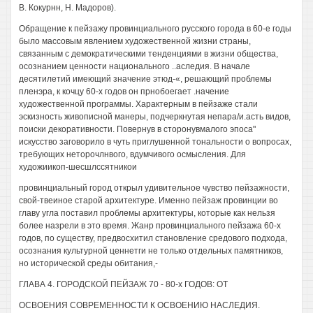
В. Кокурнн, Н. Мадоров).
Обращение к пейзажу провинциального русского города в 60-е годы
было массовым явлением художественной жизни страны,
связанным с демократическими тенденциями в жизни общества,
осознанием ценности национального ..аследия. В начале
десятилетий имеющий значение этюд-«, решающий проблемы
пленэра, к кочцу 60-х годов он прнобоегает .начение
художественной программы. Характерным в пейзаже стали
эскизность живописной манеры, подчеркнутая непара/и.асть видов,
поиски декоративности. Повернув в сторонувмалого эпоса"
искусство заговорило в чуть приглушенной тональности о вопросах,
требующих неторочлнвого, вдумчивого осмысления. Для
художиикоп-шесшлссятникои
провинциальный город открыл удивительное чувство пейзажности,
свой-твеиное старой архитектуре. Именно пейзаж провинции во
главу угла поставил проблемы архитектуры, которые как нельзя
более назрели в это время. Жанр провинциального пейзажа 60-х
годов, по существу, предвосхитил становление средового подхода,
осознания культурной ценнетги не только отдельных памятников,
но исторической среды обитания,-
ГЛАВА 4. ГОРОДСКОЙ ПЕЙЗАЖ 70 - 80-х ГОДОВ: ОТ
ОСВОЕНИЯ СОВРЕМЕННОСТИ К ОСВОЕНИЮ НАСЛЕДИЯ.