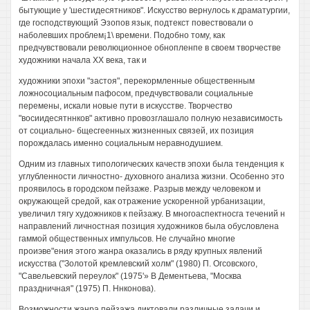
бытующие у 'шестидесятников". Искусство вернулось к драматургии,
где господствующий Эзопов язык, подтекст повествовали о
наболевших проблем¡1\ времени. Подобно тому, как
предчувствовали революционное обнопленпе в своем творчестве
художники начала XX века, так и
художники эпохи "застоя", перекормленные общественным
ложносоциальным пафосом, предчувствовали социальные
перемены, искали новые пути в искусстве. Творчество
"восиидесятннков" активно провозглашало полную независимость
от социально- бщесгеенных жизненных связей, их позиция
порождалась именно социальным неравнодушием.
Одним из главных типологических качеств эпохи была тенденция к
углубленности личностно- духовного анализа жизни. Особенно это
проявилось в городском пейзаже. Разрыв между человеком и
окружающей средой, как отражение ускоренной урбанизации,
увеличил тягу художников к пейзажу. В многоаспектносга течений н
направлений личностная позиция художников была обусловлена
гаммой общественных импульсов. Не случайно многие
проиэве"ения этого жанра оказались в ряду крупных явлений
искусства ("Золотой кремлевский холм" (1980) П. Огсовского,
"Савельевский переулок" (1975'» В Дементьева, "Москва
праздничная" (1975) П. Ннконова).
Возможности жанра пейзажа диктовали различные задачи и