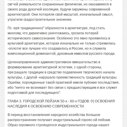
свг>ей уникальности сохраненные физически, но оказавииеся в
своего рода духогчой изоляции, будучи окружены современной
архитектурой. Они потеряли свой масштаб, изначальный смысл,
утратили градостроительное значение.
Пс :еря традиционно)" образности в архитектуре, под стать
многому, что директивно уничтожаюсь, грозила потерей
исторического самосознания. Особенно это явно проявилось в
культовой архитектуре, которая изначально не только стремилась
-оплотиг все лучшее что создавалось в России, но и служила
композиционной доминантой, духовным имволом русского города.
Целенаправленное административное вмешательство в
формирование архитектурной эстетики, с одной стороны,
пре:ращало традиции в средство подавления творческого начала
культуры, с другой -нарушало преемственность традиций культуры.
Ошибки, порожденные такой практикой имели пубокие последствия,
ибо "ничто не возникает без связи с предшествующим и все служит
подготовкой для последующего".
ГЛАВА 3. ГОРОДСКОЙ ПЕЙЗАЖ 50-х - 60-х ГОДОВ: 0'| ОСВОЕНИЯ
НАСЛЕДИЯ К ОСВОЕНИЮ СОВРЕМЕННОСТИ.
В период восстановления народного хозяйства большое
распространение получает индустриальный горояс-ой пейзаж.
Образ огромного строящегося индустриального города нашел