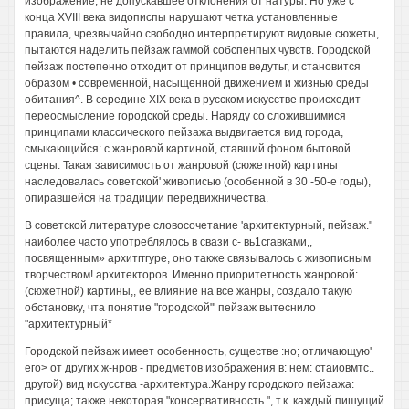
изображение, не допускавшее отклонения от натуры. Но уже с
конца XVIII века видописпы нарушают четка установленные
правила, чрезвычайно свободно интерпретируют видовые сюжеты,
пытаются наделить пейзаж гаммой собспенпых чувств. Городской
пейзаж постепенно отходит от принципов ведутьг, и становится
образом • современной, насыщенной движением и жизнью среды
обитания^. В середине XIX века в русском искусстве происходит
переосмысление городской среды. Наряду со сложившимися
принципами классического пейзажа выдвигается вид города,
смыкающийся: с жанровой картиной, ставший фоном бытовой
сцены. Такая зависимость от жанровой (сюжетной) картины
наследовалась советской' живописью (особенной в 30 -50-е годы),
опиравшейся на традиции передвижничества.
В советской литературе словосочетание 'архитектурный, пейзаж."
наиболее часто употреблялось в свази с- вь1сгавками,,
посвященным» архитгггуре, оно также связывалось с живописным
творчеством! архитекторов. Именно приоритетность жанровой:
(сюжетной) картины,, ее влияние на все жанры, создало такую
обстановку, чта понятие "городской"' пейзаж вытеснило
"архитектурный*
Городской пейзаж имеет особенность, существе :но; отличающую'
его> от других ж-нров - предметов изображения в: нем: стаиовмтс..
другой) вид искусства -архитектура.Жанру городского пейзажа:
присуща; также некоторая "консервативность.", т.к. каждый пишущий