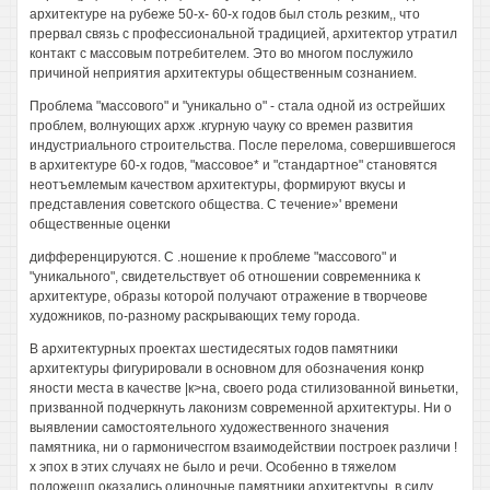
архитектуре на рубеже 50-х- 60-х годов был столь резким,, что
прервал связь с профессиональной традицией, архитектор утратил
контакт с массовым потребителем. Это во многом послужило
причиной неприятия архитектуры общественным сознанием.
Проблема "массового" и "уникально о" - стала одной из острейших
проблем, волнующих архж .кгурную чауку со времен развития
индустриального строительства. После перелома, совершившегося
в архитектуре 60-х годов, "массовое* и "стандартное" становятся
неотъемлемым качеством архитектуры, формируют вкусы и
представления советского общества. С течение»' времени
общественные оценки
дифференцируются. С .ношение к проблеме "массового" и
"уникального", свидетельствует об отношении современника к
архитектуре, образы которой получают отражение в творчеове
художников, по-разному раскрывающих тему города.
В архитектурных проектах шестидесятых годов памятники
архитектуры фигурировали в основном для обозначения конкр
яности места в качестве |к>на, своего рода стилизованной виньетки,
призванной подчеркнуть лаконизм современной архитектуры. Ни о
выявлении самостоятельного художественного значения
памятника, ни о гармоничесггом взаимодействии построек различи !
х эпох в этих случаях не было и речи. Особенно в тяжелом
положешп оказались одиночные памятники архитектуры, в силу