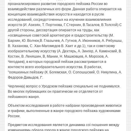
проанализировано развитие городского пейзажа России во
взаимодействии различных его форм. Данная работа опирается на
концепцию взаимодействия искусств и находится в русле
исследований, сосредоточенных на изучении взаимовлияния
искусств (И. Азизян, Т. Портнова, Г.Стернин, В.Тасалов, В.Толсгой).С
другой стороны, диссертация опирается на труды, как
«освященные советской архитектуре и градостроительству (М.
Бархин, Ю. Волчок,В. Глазычев, А. Гутнов, А. Иконников, А. Рябухшш,
В. Хазанова, С. Хан-Магомедов В. Хаит и др.1), так и советскому
изобразительному искусству (А. Дехтярь, А. Зингер, А. Каменский, В.
Костин, В. Леняшин, В, Мании, Н. Машковцев, А. Морозов, А.
Чегодаев), в которых городской пейзаж рассматривается в
контексте всего изобразительного искусства. В работах,
"оояшеиных пейзажу (К. Богемская, О. Сопошшский, О. Никулина, А.
Федоров-Давыдов, I".
Черлинка) вопрос о Уродском пейзаже специально не поднимался.
Во многих публикациях он практически не отделяется от
пейзажного жанрп.
Объектом исследования в работе набрани произведения живописи
и графики, выполненные в жанре городского пейзажа художниками
России.
Предметом исследования является динамика coi гношения между
изменениям» образа города в жанре городского пейзажа на