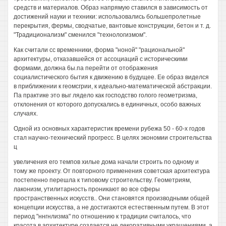
средств и материалов. Образ напрямую ставился в зависимость от
достижений науки и техники: использовались большепролетные
перекрытия, фермы, сводчатые, вантовые конструкции, бетон и т. д.
"Традиционализм" сменился "технологизмом".
Как считали сс временники, форма "ноной" "рациональной"
архитектуры, отказавшейся от ассоциаций с историческими
формами, должна 6ы.па перейти от отображения
социалистического бытия к движению в будущее. Ее образ виделся
в приближении к геомсгрии, к идеально-математической абстракции.
Па практике это выг лядело как господство голого геометризма,
отклонения от которого допускались в единичных, особо важных
случаях.
Одной из основных характеристик времени рубежа 50 - 60-х годов
стал научно-технический прогресс. В целях экономии строительства
ц
увеличения его темпов хилые дома начали строить по одному и
тому же проекту. От повторного применения советская архитектура
постепенно перешла к типовому строительству. Геометриям,
лаконизм, утилитарность проникают во все сферы
пространственных искусств.. Они становятся производными общей
концепции искусства, а не достигаются естественным путем. В этот
период "ннгнлизма" по отношению к традиции считалось, что
красота в архитектуре создается не декоративными украшениями, а