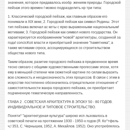
значения, которое придавалось изобр .жениям природы. Городской
пейзаж этого времен-! можно подразделить нр три типа:
1. Классический городской пейзаж, как главным образом его
понимали в XIX веке; 2. Городской пейзаж как символ Родины. Этот
тип пейзажа включал ас кеты с ярко выраженными национальным!
мотивами; 3. Городской пейзаж как символ нового государства. Он
характеризуется изображением "новой" архитектуры, созданной за
года! concicKoii власти и приобретшей значение "памятника", а
также мотивами сгроск, ассоциирующихся со строительством
общества нового типа.
Таким образом, раэитие городского пейзажа в предвоенное время
тесно связаго с общими художественными прогессами эпохи, хотя
ему в меньшей степени чем сюжетной картине по силам выразить
всю сложность и неоднозначность этих процессов. В связи с этим в
искусстве постепенно обозначилось отрицательное отношение к"
самостоятельности жанра городского пейзажа, он приобретает
подчиненную тематическую направленность.
ГЛАВА 2 . СОВЕТСКАЯ АРХИТЕКТУРА В ЭПОХУ 50 - 80 ГОДОВ.
ИНДИВИДУАЛЬНОЕ И ТИПОВОЕ СТРОИТЕЛЬСТВО.
Поняти* "архитектурная культура" широко исп льзовалось в
советской печати на протяжении 1930 - 1950-х годов (Я. Ко^тфель
ч,! 353, С. Чернышев, 1952, А. Михайлов. 1952). Оно употреблялось