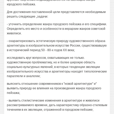
юродского пейзажа.
Для достижения поставленной цели представляется необходимым
решить следующие „задачи:
- уточнить определение жанра городского пейзажа и его специфики.
Определить его место и особенности в иерархии жанров советской
живописи.
- охарактеризовать эстетическую природу художественного образа
архитектуры в изобразительном искусстве России, существовавшую
в исторический период 50 - 80-х годов XX века;
исследовать круг вопросов, охватывающих не только.
художественную проблематику, но и более широкую область
социально-культурных явлений, в которых тенденции эволюции
изобразительного искусства и архитекторы находят типологические
параллели и аналогии;
выяснить отношение современников к "новой архитектуре" и"
выявить природу ее влияния на произведения жанра городского
пейзажа;
- выявить стилистические изменения в архитектуре и живописи
рассматриваемого времени, дать характеристику образно-стилевым
течениям в их эволюции, отраженной в городском пейзаже;