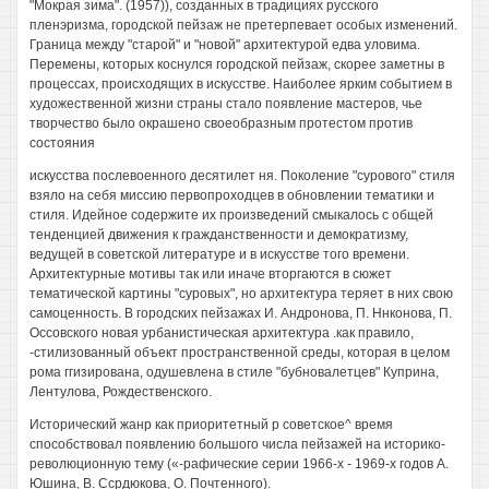
"Мокрая зима". (1957)), созданных в традициях русского
пленэризма, городской пейзаж не претерпевает особых изменений.
Граница между "старой" и "новой" архитектурой едва уловима.
Перемены, которых коснулся городской пейзаж, скорее заметны в
процессах, происходящих в искусстве. Наиболее ярким событием в
художественной жизни страны стало появление мастеров, чье
творчество было окрашено своеобразным протестом против
состояния
искусства послевоенного десятилет ня. Поколение "сурового" стиля
взяло на себя миссию первопроходцев в обновлении тематики и
стиля. Идейное содержите их произведений смыкалось с общей
тенденцией движения к гражданственности и демократизму,
ведущей в советской литературе и в искусстве того времени.
Архитектурные мотивы так или иначе вторгаются в сюжет
тематической картины "суровых", но архитектура теряет в них свою
самоценность. В городских пейзажах И. Андронова, П. Ннконова, П.
Оссовского новая урбанистическая архитектура .как правило,
-стилизованный объект пространственной среды, которая в целом
рома ггизирована, одушевлена в стиле "бубновалетцев" Куприна,
Лентулова, Рождественского.
Исторический жанр как приоритетный р советское^ время
способствовал появлению большого числа пейзажей на историко-
революционную тему («-рафические серии 1966-х - 1969-х годов А.
Юшина, В. Ссрдюкова, О. Почтенного).