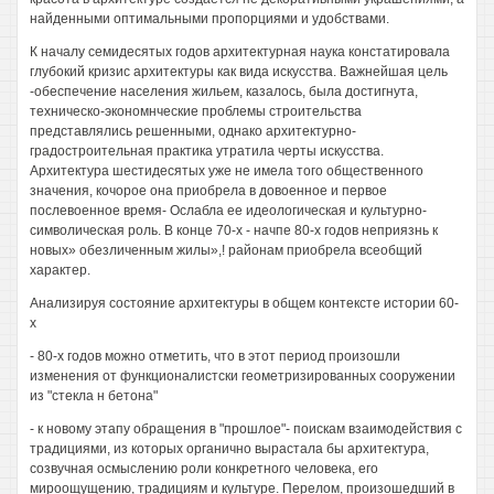
найденными оптимальными пропорциями и удобствами.
К началу семидесятых годов архитектурная наука констатировала
глубокий кризис архитектуры как вида искусства. Важнейшая цель
-обеспечение населения жильем, казалось, была достигнута,
техническо-экономнческие проблемы строительства
представлялись решенными, однако архитектурно-
градостроительная практика утратила черты искусства.
Архитектура шестидесятых уже не имела того общественного
значения, кочорое она приобрела в довоенное и первое
послевоенное время- Ослабла ее идеологическая и культурно-
символическая роль. В конце 70-х - начпе 80-х годов неприязнь к
новых» обезличенным жилы»,! районам приобрела всеобщий
характер.
Анализируя состояние архитектуры в общем контексте истории 60-
х
- 80-х годов можно отметить, что в этот период произошли
изменения от функционалистски геометризированных сооружении
из "стекла н бетона"
- к новому этапу обращения в "прошлое"- поискам взаимодействия с
традициями, из которых органично вырастала бы архитектура,
созвучная осмыслению роли конкретного человека, его
мироощущению, традициям и культуре. Перелом, произошедший в