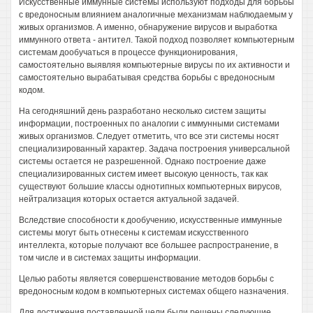
Искусственные иммунные системы используют подходы для борьбы
с вредоносным влиянием аналогичные механизмам наблюдаемым у
живых организмов. А именно, обнаружение вирусов и выработка
иммунного ответа - антител. Такой подход позволяет компьютерным
системам дообучаться в процессе функционирования,
самостоятельно выявляя компьютерные вирусы по их активности и
самостоятельно вырабатывая средства борьбы с вредоносным
кодом.
На сегодняшний день разработано несколько систем защиты
информации, построенных по аналогии с иммунными системами
живых организмов. Следует отметить, что все эти системы носят
специализированный характер. Задача построения универсальной
системы остается не разрешенной. Однако построение даже
специализированных систем имеет высокую ценность, так как
существуют большие классы однотипных компьютерных вирусов,
нейтрализация которых остается актуальной задачей.
Вследствие способности к дообучению, искусственные иммунные
системы могут быть отнесены к системам искусственного
интеллекта, которые получают все большее распространение, в
том числе и в системах защиты информации.
Целью работы является совершенствование методов борьбы с
вредоносным кодом в компьютерных системах общего назначения.
Для достижения поставленной цели были решены следующие