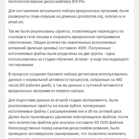
бесплатной версии дизассемблера IDA Pro.
Для составления актуального набора вредоносных программ, были
развернуты спам-ловушки на доменах gorodomsk.org, nobrain.ru и
email.ws.
Так же были реализованы скрипты, позволяющие переходить по
ссылкам в теле письма и сохранять вредоносное программное
обеспечение. Общее количество извлеченных исполняемых
вложений (включая архивы) составило 4000. Полученные
исполняемые файлы были разделены на две группы - одна
использовалась на стадии обучения, вторая - в ходе последующего
тестирования.
В процессе создания базового набора детекторов использовались
данные о нормальной активности процессов, собранные за 480
часов (60 рабочих дней), а так же данные о суточной активности
вредоносных программ из первого набора.
Для подготовки данных ко второй стадии эксперимента, были
реализованные скрипты на языке python, копирующие
исполняемые файлы с расширениями ехе и dll на сетевой диск.
Далее было произведено удаление повторяющихся файлов, после
чего количество файлов для анализа составило 65 ООО файлов.
Непосредственно перед началом дизассембли-рования, было
проведено антивирусное сканирование, что позволило исключить