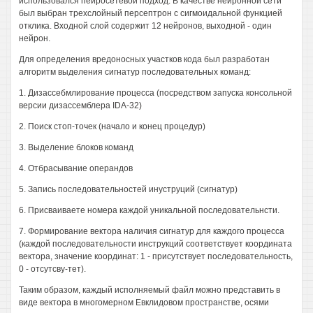
использовался пейросетевой подход. В качестве нейронной сети
был выбран трехслойный персептрон с сигмоидальной функцией
отклика. Входной слой содержит 12 нейронов, выходной - один
нейрон.
Для определения вредоносных участков кода был разработан
алгоритм выделения сигнатур последовательных команд:
1. Дизассебмлирование процесса (посредством запуска консольной
версии дизассемблера IDA-32)
2. Поиск стоп-точек (начало и конец процедур)
3. Выделение блоков команд
4. Отбрасывание операндов
5. Запись последовательностей инуструций (сигнатур)
6. Присваиваете номера каждой уникальной последовательнсти.
7. Формирование вектора наличия сигнатур для каждого процесса
(каждой последовательности инструкций соответствует координата
вектора, значение координат: 1 - присутствует последовательность,
0 - отсутсву-тет).
Таким образом, каждый исполняемый файл можно представить в
виде вектора в многомерном Евклидовом пространстве, осями