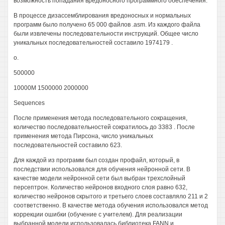
возможность попадания вредоносного программного обеспечения.
В процессе дизассемблирования вредоносных и нормальных
программ было получено 65 000 файлов .asm. Из каждого файла
были извлечены последовательности инструкций. Общее число
уникальных последовательностей составило 1974179 .
о.
500000
10000М 1500000 2000000
Sequences
После применения метода последовательного сокращения,
количество последовательностей сократилось до 3383 . После
применения метода Пирсона, число уникальных
последовательностей составило 623.
Для каждой из программ был создан профайл, который, в
последствии использовался для обучения нейронной сети. В
качестве модели нейронной сети был выбран трехслойный
персептрон. Количество нейронов входного слоя равно 632,
количество нейронов скрытого и третьего слоев составляло 211 и 2
соответственно. В качестве метода обучения использовался метод
коррекции ошибки (обучение с учителем). Для реализации
выбранной модели использовалась библиотека FANN и