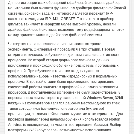
Для регистрации всех обращений к файловой системе, в драйвер
мониторинга был включен функционал драйвера фильтра файловой
системы, основной задачей которого является перехват IRP-
пакетов с командами IRP_MJ_ CREATE. Тот факт, что драйвер
фильтра занимает в иерархии более высокий уровень, нежели
драйвер файловой системы, позволяет ему модифицировать поток
между приложениями и драйвером файловой системы.
Четвертая глава посвящена описанию компьютерного
эксперимента. Эксперимент проводился в три стадии. Первая
стадия заключалась в обучении подсистемы анализа активности
процессов. Во второй стадии формировалась база данных
приложения и происходило обучение подсистемы программных
профилей. При обучении в качестве входных данных
использовались наборы известных вредоносных и нормальных
программ. В третьей стадии было произведено тестирование
совместной работы подсистем профилей и анализа активности
процессов. В поставленном эксперименте были задействованы 8
персональных компьютеров с установленной Windows Seven, 32bit.
Каждый из компьютеров являлся рабочим местом одного из трех
типов сотрудников (менеджер, оператор или бухгалтер)
организации, согласившейся принять участие в эксперименте. Для
проверки данных перед началом обучения использовался Norton
Antivirus (с последними, на момент тестирования, базами). Выбор
платформы (х32) обусловлен возможностью использования