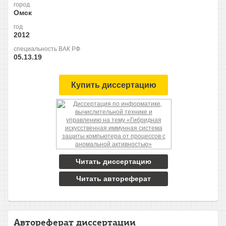
город
Омск
год
2012
специальность ВАК РФ
05.13.19
Купить диссертацию
Читать диссертацию
Читать автореферат
Автореферат диссертации