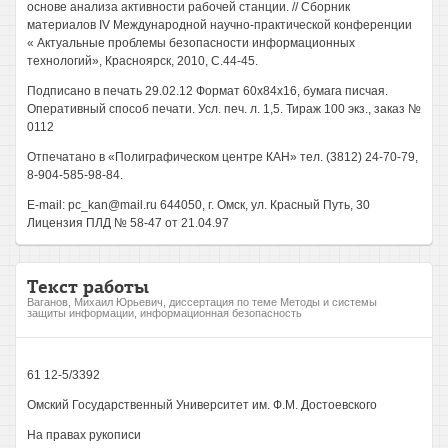
основе анализа активности рабочей станции. // Сборник
материалов IV Международной научно-практической конференции
« Актуальные проблемы безопасности информационных
технологий», Красноярск, 2010, С.44-45.
Подписано в печать 29.02.12 Формат 60x84x16, бумага писчая.
Оперативный способ печати. Усл. печ. л. 1,5. Тираж 100 экз., заказ №
0112
Отпечатано в «Полиграфическом центре КАН» тел. (3812) 24-70-79,
8-904-585-98-84.
E-mail: pc_kan@mail.ru 644050, г. Омск, ул. Красный Путь, 30
Лицензия ПЛД № 58-47 от 21.04.97
Текст работы
Ваганов, Михаил Юрьевич, диссертация по теме Методы и системы
защиты информации, информационная безопасность
61 12-5/3392
Омский Государственный Университет им. Ф.М. Достоевского
На правах рукописи