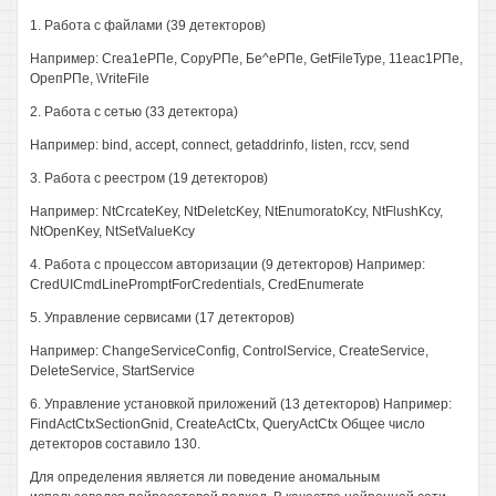
1. Работа с файлами (39 детекторов)
Например: Сгеа1еРПе, СоруРПе, Бе^еРПе, GetFileType, 11еас1РПе,
ОрепРПе, \VriteFile
2. Работа с сетью (33 детектора)
Например: bind, accept, connect, getaddrinfo, listen, rccv, send
3. Работа с реестром (19 детекторов)
Например: NtCrcateKey, NtDeletcKey, NtEnumoratoKcy, NtFlushKcy,
NtOpenKey, NtSetValueKcy
4. Работа с процессом авторизации (9 детекторов) Например:
CredUICmdLinePromptForCredentials, CredEnumerate
5. Управление сервисами (17 детекторов)
Например: ChangeServiceConfig, ControlService, CreateService,
DeleteService, StartService
6. Управление установкой приложений (13 детекторов) Например:
FindActCtxSectionGnid, CreateActCtx, QueryActCtx Общее число
детекторов составило 130.
Для определения является ли поведение аномальным