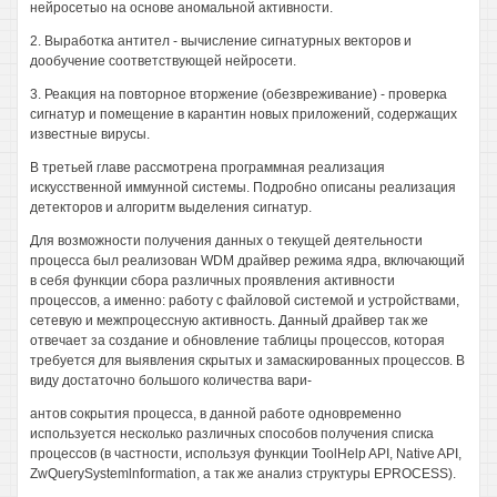
нейросетыо на основе аномальной активности.
2. Выработка антител - вычисление сигнатурных векторов и
дообучение соответствующей нейросети.
3. Реакция на повторное вторжение (обезвреживание) - проверка
сигнатур и помещение в карантин новых приложений, содержащих
известные вирусы.
В третьей главе рассмотрена программная реализация
искусственной иммунной системы. Подробно описаны реализация
детекторов и алгоритм выделения сигнатур.
Для возможности получения данных о текущей деятельности
процесса был реализован WDM драйвер режима ядра, включающий
в себя функции сбора различных проявления активности
процессов, а именно: работу с файловой системой и устройствами,
сетевую и межпроцессную активность. Данный драйвер так же
отвечает за создание и обновление таблицы процессов, которая
требуется для выявления скрытых и замаскированных процессов. В
виду достаточно большого количества вари-
антов сокрытия процесса, в данной работе одновременно
используется несколько различных способов получения списка
процессов (в частности, используя функции ToolHelp API, Native API,
ZwQuerySystemlnformation, а так же анализ структуры EPROCESS).