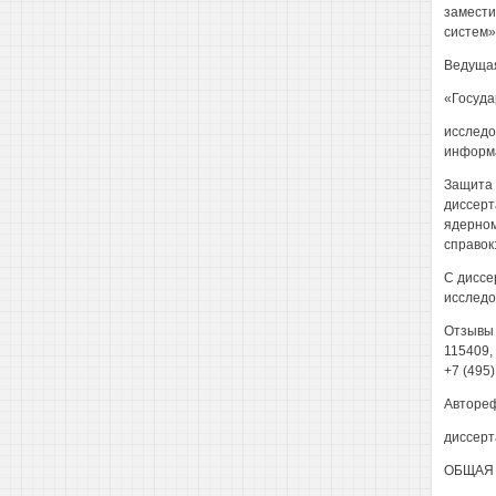
замести
систем
Ведущая
«Госуда
исследо
информа
Защита 
диссерт
ядерном
справок:
С диссе
исследо
Отзывы 
115409,
+7 (495)
Автореф
диссерта
ОБЩАЯ 