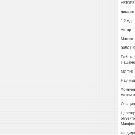
АВТОРЕ
диссерт
1 2 мдр
Автор:
Москва-
005011
Работа 
Национа
МИФИ)
Научный
Фомичев
матема
Официал
Царегор
объекто
Минфин
кандида