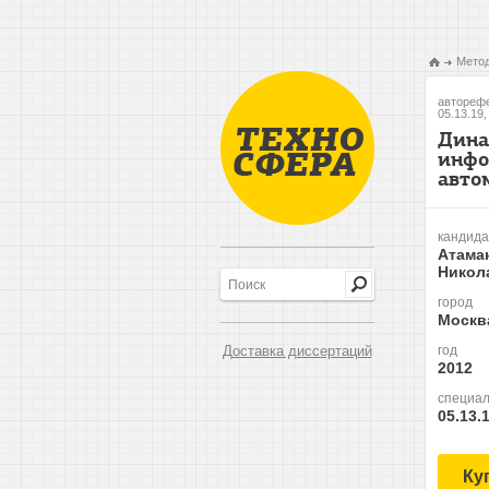
Метод
авторефе
05.13.19
Дина
инфо
авто
кандида
Атама
Никол
город
Москв
Доставка диссертаций
год
2012
специал
05.13.
Ку