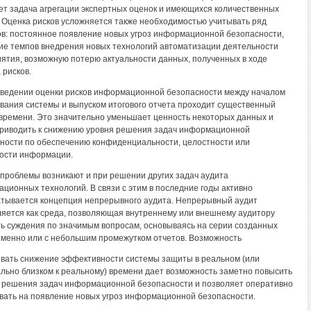
ет задача агрегации экспертных оценок и имеющихся количественных
 Оценка рисков усложняется также необходимостью учитывать ряд
в: постоянное появление новых угроз информационной безопасности,
ие темпов внедрения новых технологий автоматизации деятельности
ятия, возможную потерю актуальности данных, полученных в ходе
 рисков.
ведении оценки рисков информационной безопасности между началом
вания системы и выпуском итогового отчета проходит существенный
времени. Это значительно уменьшает ценность некоторых данных и
риводить к снижению уровня решения задач информационной
ности по обеспечению конфиденциальности, целостности или
ости информации.
проблемы возникают и при решении других задач аудита
ционных технологий. В связи с этим в последние годы активно
тывается концепция непрерывного аудита. Непрерывный аудит
яется как среда, позволяющая внутреннему или внешнему аудитору
ь суждения по значимым вопросам, основываясь на серии созданных
менно или с небольшим промежутком отчетов. Возможность
вать снижение эффективности системы защиты в реальном (или
льно близком к реальному) времени дает возможность заметно повысить
 решения задач информационной безопасности и позволяет оперативно
вать на появление новых угроз информационной безопасности.