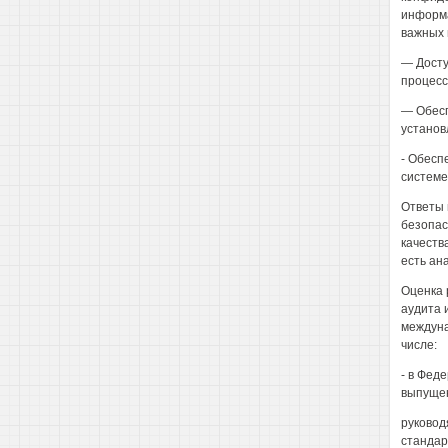
информа
важных 
— Досту
процесс
— Обесп
установ
- Обесп
системе
Ответы 
безопас
качеств
есть ан
Оценка 
аудита 
междуна
числе:
- в Фед
выпущен
руковод
стандар