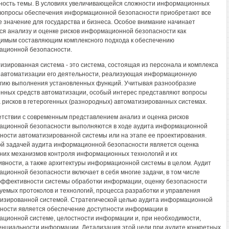
ность темы. В условиях увеличивающейся сложности информационных
вопросы обеспечения информационной безопасности приобретают все
 значение для государства и бизнеса. Особое внимание начинает
ся анализу и оценке рисков информационной безопасности как
имым составляющим комплексного подхода к обеспечению
ционной безопасности.
изированная система - это система, состоящая из персонала и комплекса
 автоматизации его деятельности, реализующая информационную
гию выполнения установленных функций. Учитывая разнообразие
нных средств автоматизации, особый интерес представляют вопросы
 рисков в гетерогенных (разнородных) автоматизированных системах.
етствии с современным представлением анализ и оценка рисков
ционной безопасности выполняются в ходе аудита информационной
ности автоматизированной системы или на этапе ее проектирования.
й задачей аудита информационной безопасности является оценка
них механизмов контроля информационных технологий и их
вности, а также архитектуры информационной системы в целом. Аудит
ционной безопасности включает в себя многие задачи, в том числе
эффективности системы обработки информации, оценку безопасности
уемых протоколов и технологий, процесса разработки и управления
изированной системой. Стратегической целью аудита информационной
ности является обеспечение доступности информации в
ционной системе, целостности информации и, при необходимости,
нциальности информации. Детализация этой цели при аудите конкретных