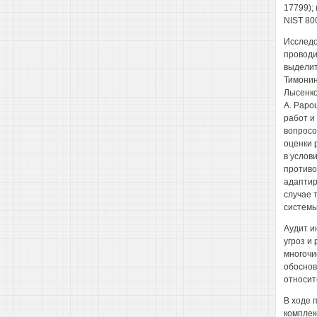
17799);
NIST 80
Исследо
проводи
выделить
Тимонина
Лысенко,
A. Papou
работ и
вопросо
оценки 
в услов
противо
адаптир
случае 
системы
Аудит и
угроз и
многочи
обоснов
относит
В ходе 
комплек