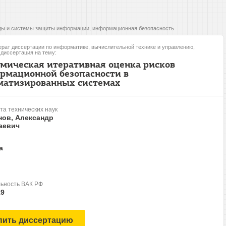
ы и системы защиты информации, информационная безопасность
рат диссертации по информатике, вычислительной технике и управлению,
, диссертация на тему:
мическая итеративная оценка рисков
рмационной безопасности в
матизированных системах
та технических наук
нов, Александр
аевич
а
ьность ВАК РФ
19
пить диссертацию