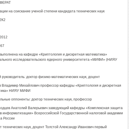
ФЕРАТ
ации на соискание ученой степени кандидата технических наук
 2К2
2012
967
выполнена на кафедре «Криптология и дискретная математика»
льного исследовательского ядерного университетета «МИФИ» (НИЯУ
 руководитель: доктор физико-математических наук, доцент
 Владимир Михайлович профессор кафедры «Криптология и дискретная
тика» НИЯУ МИФИ
ьные оппоненты: доктор технических наук, профессор
одцев Анатолий Валерьевич заведующий кафедры «Комплексная защита
в информатизации» Всероссийской Государственной налоговой академии
а России
т технических наук, доцент Толстой Александр Иванович первый