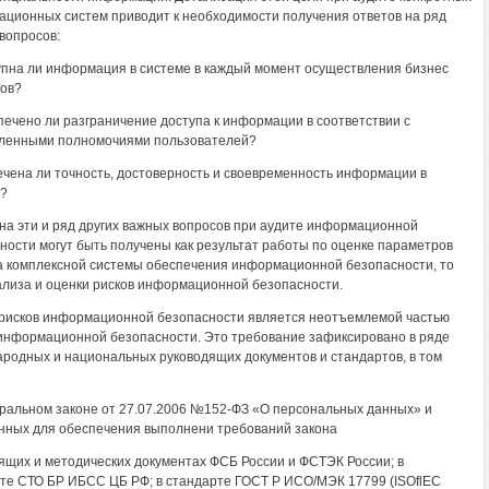
ционных систем приводит к необходимости получения ответов на ряд
вопросов:
пна ли информация в системе в каждый момент осуществления бизнес
ов?
ечено ли разграничение доступа к информации в соответствии с
ленными полномочиями пользователей?
ечена ли точность, достоверность и своевременность информации в
?
на эти и ряд других важных вопросов при аудите информационной
ности могут быть получены как результат работы по оценке параметров
а комплексной системы обеспечения информационной безопасности, то
ализа и оценки рисков информационной безопасности.
рисков информационной безопасности является неотъемлемой частью
информационной безопасности. Это требование зафиксировано в ряде
родных и национальных руководящих документов и стандартов, в том
еральном законе от 27.07.2006 №152-ФЗ «О персональных данных» и
ных для обеспечения выполнени требований закона
ящих и методических документах ФСБ России и ФСТЭК России; в
те СТО БР ИБСС ЦБ РФ; в стандарте ГОСТ Р ИСО/МЭК 17799 (ISOflEC