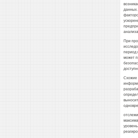
возника
данных.
факторо
ускорен
предпри
анализа
При про
исследо
период 
может п
безопас
доступн
Схожие 
информа
разраба
определ
выносит
одновре
отслежи
максима
уровень
реагиро