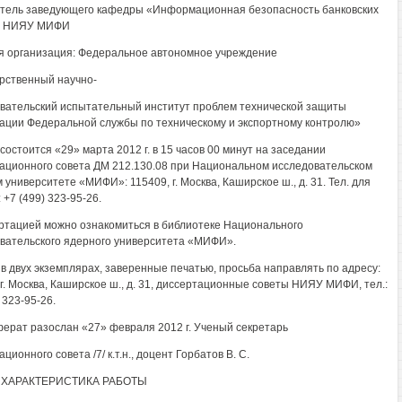
тель заведующего кафедры «Информационная безопасность банковских
» НИЯУ МИФИ
 организация: Федеральное автономное учреждение
рственный научно-
вательский испытательный институт проблем технической защиты
ции Федеральной службы по техническому и экспортному контролю»
состоится «29» марта 2012 г. в 15 часов 00 минут на заседании
ационного совета ДМ 212.130.08 при Национальном исследовательском
 университете «МИФИ»: 115409, г. Москва, Каширское ш., д. 31. Тел. для
 +7 (499) 323-95-26.
ртацией можно ознакомиться в библиотеке Национального
вательского ядерного университета «МИФИ».
в двух экземплярах, заверенные печатью, просьба направлять по адресу:
 г. Москва, Каширское ш., д. 31, диссертационные советы НИЯУ МИФИ, тел.:
 323-95-26.
ерат разослан «27» февраля 2012 г. Ученый секретарь
ционного совета /7/ к.т.н., доцент Горбатов В. С.
ХАРАКТЕРИСТИКА РАБОТЫ