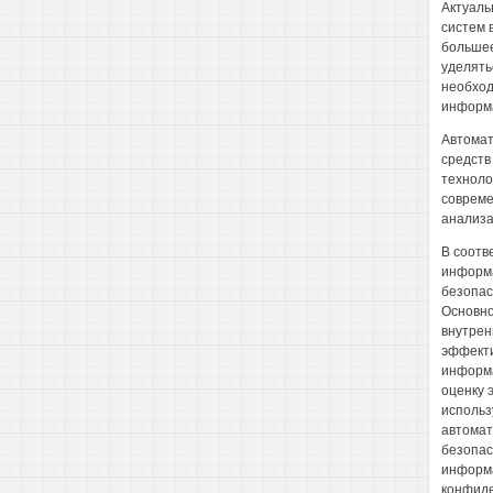
Актуаль
систем 
большее
уделять
необход
информа
Автомат
средств
техноло
совреме
анализа
В соотв
информа
безопас
Основно
внутрен
эффекти
информа
оценку 
использ
автомат
безопас
информа
конфиде