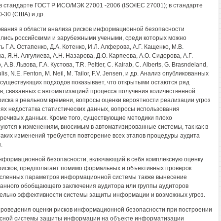
 в стандарте ГОСТ Р ИСО/МЭК 27001 -2006 (ISO/IEC 27001); в стандарте
0-30 (США) и др.
вания в области анализа рисков информационной безопасности
лись российскими и зарубежными учеными, среди которых можно
 Г.А. Остапенко, Д.А. Котенко, И.Л. Алферова, А.Г. Кащенко, М.В.
, Я.Н. Алгулиева, А.Н. Назарова, Д.О. Карпеева, А.О. Сидорова, А.Г.
 A.B. Львова, Г.А. Кустова, T.R. Peltier, С. Kairab, С. Alberts, G. Brasndeland,
lis, N.E. Fenton, M. Neil, M. Tailor, F.V. Jensen, и др. Анализ опубликованных
 существующих подходов показывает, что открытыми остаются ряд
в, связанных с автоматизацией процесса получения количественной
риска в реальном времени, вопросы оценки вероятности реализации угроз
иях недостатка статистических данных, вопросы использования
речивых данных. Кроме того, существующие методики плохо
уются к изменениям, вносимым в автоматизированные системы, так как в
таких изменений требуется повторение всех этапов процедуры аудита
.
нформационной безопасности, включающий в себя комплексную оценку
 рисков, предполагает помимо формальных и объективных проверок
сленных параметров информационной системы также вынесение
анного обобщающего заключения аудитора или группы аудиторов
ельно эффективности системы защиты информации и возможных угроз.
проведения оценки рисков информационной безопасности при построении
сной системы защиты информации на объекте информатизации