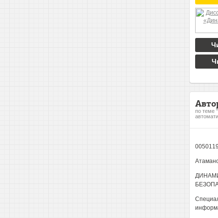
Ч
Ч
Авто
по теме 
автомати
005011
Атамано
ДИНАМ
БЕЗОП
Специал
информ