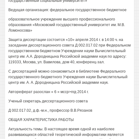
государственный социальный университет»
Ведущая организация: федеральное государственное бюджетное
образовательное учреждение высшего профессионального
образования «Московский государственный университет им. М.В.
Ломоносова»
Защита диссертации состоится «10» апреля 2014 г. в 14:00 ч. на
заседании диссертационного совета Д 002.017.02 при Федеральном
государственном бюджетном Учреждении науки Вычислительный
центр им. A.A. Дородницына Российской академии наук по адресу:
119333, Москва, ул. Вавилова, дом 40, конференц-зал.
С диссертацией можно ознакомиться в библиотеке Федерального
государственного бюджетного Учреждения науки Вычислительный
центр им. А. А. Дородницына Российской академии наук.
Автореферат разослан « 6 » мсср>пгд 2014 г.
Ученый секретарь диссертационного совета
Д 002.017.02, д.ф.-м.н., профессор В.В.Рязанов
ОБЩАЯ ХАРАКТЕРИСТИКА РАБОТЫ
Актуальность темы. В настоящее время одной из наиболее
развивающихся областей теоретической информатики является