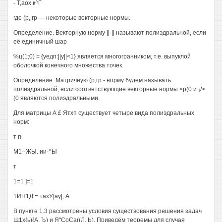
- Т,аох к^Г
где (р, гр — некоторые векторные нормы.
Определение. Векторную норму ||-|| называют полиэдральной, если
её единичный шар
%ц(1;0) = {уедп:||у||<1} является многогранником, т.е. выпуклой
оболочкой конечного множества точек.
Определение. Матричную (р,гр - норму будем называть
полиэдральной, если соответствующие векторные нормы <р(0 и ¡/>
(0 являются полиэдральными.
Для матрицы А £ Ятхп существует четыре вида полиэдральных
норм:
т п
М1--ЖЫ. ии-^Ы
т
1=1 ]=1
1ИН1Д = тахУ|ау|, А
В пункте 1.3 рассмотрены условия существования решения задач
Щ1х{ь){А, Ъ) и Я"СоСа((Л, Ь). Приведём теоремы для случая