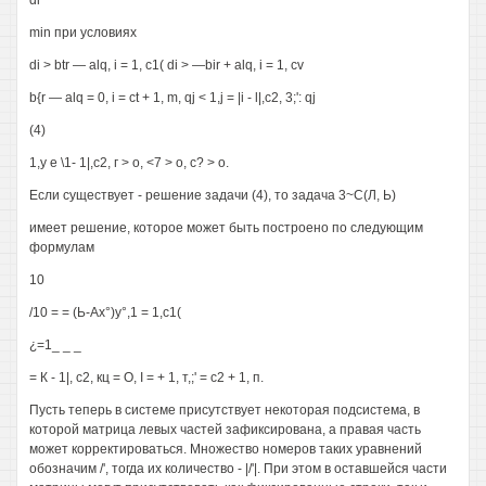
di
min при условиях
di > btr — alq, i = 1, c1( di > —bir + alq, i = 1, cv
b{r — alq = 0, i = ct + 1, m, qj < 1,j = |i - l|,c2, 3;': qj
(4)
1,у е \1- 1|,с2, г > о, <7 > о, с? > о.
Если существует - решение задачи (4), то задача 3~С(Л, Ь)
имеет решение, которое может быть построено по следующим
формулам
10
/10 = = (Ь-Ах°)у°,1 = 1,с1(
¿=1_ _ _
= К - 1|, с2, кц = О, I = + 1, т,;' = с2 + 1, п.
Пусть теперь в системе присутствует некоторая подсистема, в
которой матрица левых частей зафиксирована, а правая часть
может корректироваться. Множество номеров таких уравнений
обозначим /', тогда их количество - |/'|. При этом в оставшейся части