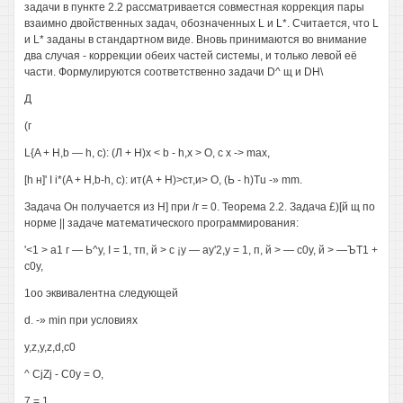
задачи в пункте 2.2 рассматривается совместная коррекция пары
взаимно двойственных задач, обозначенных L и L*. Считается, что L
и L* заданы в стандартном виде. Вновь принимаются во внимание
два случая - коррекции обеих частей системы, и только левой её
части. Формулируются соответственно задачи D^ щ и DH\
Д
(г
L{A + H,b — h, с): (Л + Н)х < b - h,x > О, с х -> max,
[h н]' I i*(A + H,b-h, с): ит(А + Н)>ст,и> О, (Ь - h)Tu -» mm.
Задача Он получается из Н] при /г = 0. Теорема 2.2. Задача £)[й щ по
норме || задаче математического программирования:
'<1 > а1 г — Ь^у, I = 1, тп, й > с ¡у — ау'2,у = 1, п, й > — с0у, й > —ЪТ1 +
с0у,
1оо эквивалентна следующей
d. -» min при условиях
y,z,y,z,d,c0
^ CjZj - С0у = О,
7 = 1