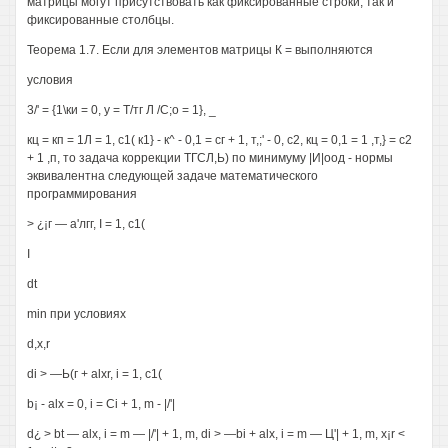
матрицы могут присутствовать как фиксированные строки, так и
фиксированные столбцы.
Теорема 1.7. Если для элементов матрицы К = выполняются
условия
3/' = {1\ки = 0, у = Т/тг Л /С;о = 1}, _
кц = кп = 1Л = 1, с1( к1} - к^ - 0,1 = сг + 1, т,;' - 0, с2, кц = 0,1 = 1 ,т,} = с2
+ 1 ,п, то задача коррекции ТГСЛ,Ь) по минимуму |И|оод - нормы
эквивалентна следующей задаче математического
программирования
> ¿¡г — а'лгг, I = 1, с1(
I
dt
min при условиях
d,x,r
di > —Ь(г + alxr, i = 1, с1(
b¡ - alx = 0, i = Ci + 1, m - |/'|
d¿ > bt — alx, i = m — |/'| + 1, m, di > —bi + alx, i = m — Ц'| + 1, m, x¡r <