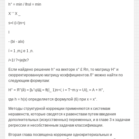
h° = min / IhsI = min
X ' ' X _
s=l (i-l)n+j
I
- (bi - alx)
í = 1 ,m,j e 1 ,n.
/=1I ?>jejtx?
Если найдено решение h° на векторе х° £ Rn, то матрицу Н° и
скорректированную матрицу коэффициентов Л° можно найти по
следующим формулам:
Н° = Я°(й) = [Ь°ц\Щ = ft(í_ 1)n+/, i = T~m.y = Ui}, = А + Н°,
где h = h(x) определяется формулой (6) при х = х°.
Методы структурной коррекции применяются к системам
неравенств, которые сводятся к равенствам путем введения
дополнительных (искусственных) переменных, и в главе 3 к задачам
регрессии и несобственным задачам классификации.
Вторая глава посвящена коррекции однокритериальных и