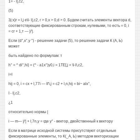
1= - l|,c2,
(5)
3j:x}r = l,j e\l- l|,c2, г > 0,x > 0,d > 0. Будем считать элементы вектора d,
соответствующие фиксированным строкам, нулевыми, то есть = 0, i
= сг + 1,т — |/'|.
Если (d°,x°,y °) - решение задачи (5), то решение задачи К (А, Ь)
может
быть найдено по формулам: т
h° = ^ di°,hi} = (^ - а1х°)у0,i = 1TE[,j = \l-l\,c2,
i=l
hij = 0, i = cx + l,77i — II'\,j = c2 + l,n,hij = bi~ alx°,
I - l|,c2,
¿1
относительно нормы |
i — m— |/'| + l,7n,y = где y° - вектор, двойственный к вектору
Если в матрице исходной системы присутствуют отдельные
фиксированные элементы, то К(_А, Ь) методом векторизации