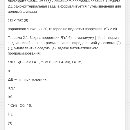
многокритериальных задач линейного программирования. В пункте
2.1 однокритериальная задача формализуется путём введения для
целевой функции
сТх -* тах (8)
порогового значения с0, которое не подлежит коррекции: сТх > с0.
Теорема 2.1. Задача коррекции Я"(Л,6) по минимуму ||-|!oo,i - нормы
задачи линейного программирования, определяемой условиями (8),
(1), эквивалентна следующей задаче математического
программирования:
r di > Ь(г — alq,i = 1, m, dt > —biT 4- alq, i = l,m,
n
Zdt -» min при условиях
u,q,r
i=1
^ Cj4j - C0r ^ 0,
í=1
(9)