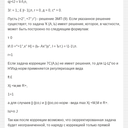
qj<lJ = \l-l\,n,
3/: = 1,; £ |г- 1|,п, г > 0, д > 0, с* > 0.
Пусть (<2°, <7°,г°) - решение ЗМП (9). Если указанное решение
существует, то задача 'К {А, Ь) имеет решение, которое, в частности,
может быть построено по следующим формулам:
т 0
И.0 =^<1°,х° Н] = (Ь- Ах°)у°, I = Ът.) = \1-1\,п.
г=1
Если задача коррекции 7С{А,Ь) не имеет решения, то для Ц-Ц^оо и
Н'Ихд-норм применяется регуляризация вида
ft £
Xj <м,ме R+,
1=1
а для случаев ||-||co,i и ||-||оо,оо-норм - вида max Xj <М,М е R+.
ls/<n J
Так как после коррекции возможно, что скорректированная задача
будет неограниченной, то наряду с коррекцией только прямой