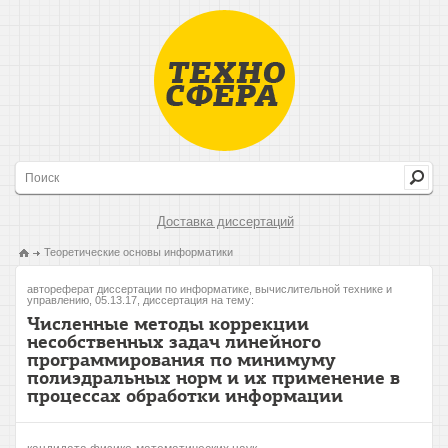
Доставка диссертаций
Теоретические основы информатики
автореферат диссертации по информатике, вычислительной технике и
управлению, 05.13.17, диссертация на тему:
Численные методы коррекции
несобственных задач линейного
программирования по минимуму
полиэдральных норм и их применение в
процессах обработки информации