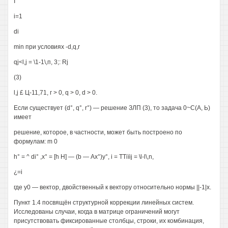
I
i=1
di
min при условиях -d,q,r
qj<l,j = \1-1\,п, 3;: Rj
(3)
l,j £ Ц-11,71, г > 0, q > 0, d > 0.
Если существует (d°, q°, r°) — решение ЗЛП (3), то задача 0~С(А, Ь)
имеет
решение, которое, в частности, может быть построено по
формулам: m 0
h° = ^ di° ,х° = [h H] — (b — Ах°)у°, i = TTiïij = \l-l\,n,
¿=i
где y0 — вектор, двойственный к вектору относительно нормы ||-1|х.
Пункт 1.4 посвящён структурной коррекции линейных систем.
Исследованы случаи, когда в матрице ограничений могут
присутствовать фиксированные столбцы, строки, их комбинация,