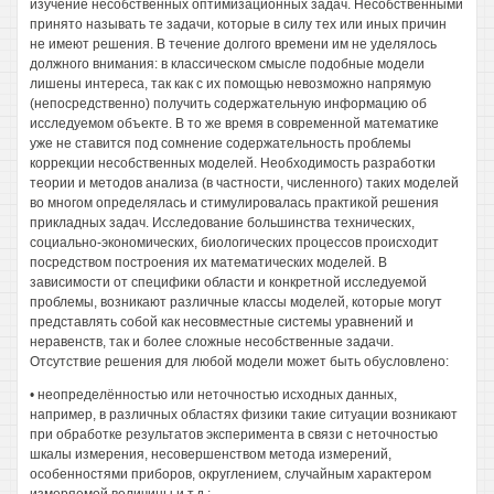
изучение несобственных оптимизационных задач. Несобственными
принято называть те задачи, которые в силу тех или иных причин
не имеют решения. В течение долгого времени им не уделялось
должного внимания: в классическом смысле подобные модели
лишены интереса, так как с их помощью невозможно напрямую
(непосредственно) получить содержательную информацию об
исследуемом объекте. В то же время в современной математике
уже не ставится под сомнение содержательность проблемы
коррекции несобственных моделей. Необходимость разработки
теории и методов анализа (в частности, численного) таких моделей
во многом определялась и стимулировалась практикой решения
прикладных задач. Исследование большинства технических,
социально-экономических, биологических процессов происходит
посредством построения их математических моделей. В
зависимости от специфики области и конкретной исследуемой
проблемы, возникают различные классы моделей, которые могут
представлять собой как несовместные системы уравнений и
неравенств, так и более сложные несобственные задачи.
Отсутствие решения для любой модели может быть обусловлено:
• неопределённостью или неточностью исходных данных,
например, в различных областях физики такие ситуации возникают
при обработке результатов эксперимента в связи с неточностью
шкалы измерения, несовершенством метода измерений,
особенностями приборов, округлением, случайным характером