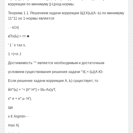
коррекции по минимуму ||-Цоод-нормы.
Теорема 1.1. Решением задачи коррекции Щ1Х{ь)(А- Ь) по минимуму
11*11 оо 1-нормы является
. - а1х|
кПх(Ь] = тт-■
' 1 ' х тах х,
1 <)<п J
Достижимость °^ является необходимым и достаточным
условием существования решения задачи ^/£;<-{ь}(А Ю-
Если решение задачи коррекции А, Ь) существует, то
й/г*{ь} > °< [/г* Н*] = 0Ь-Ах)уТ,
х* е + н*,ь- Н'),
где
х € Argmin- -
max Xj