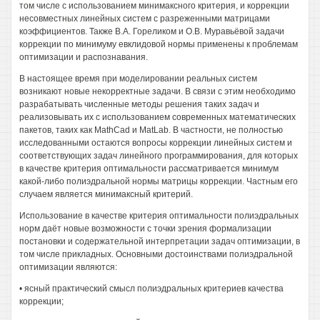
том числе с использованием минимаксного критерия, и коррекции
несовместных линейных систем с разреженными матрицами
коэффициентов. Также В.А. Гореликом и О.В. Муравьёвой задачи
коррекции по минимуму евклидовой нормы применены к проблемам
оптимизации и распознавания.
В настоящее время при моделировании реальных систем
возникают новые некорректные задачи. В связи с этим необходимо
разрабатывать численные методы решения таких задач и
реализовывать их с использованием современных математических
пакетов, таких как MathCad и MatLab. В частности, не полностью
исследованными остаются вопросы коррекции линейных систем и
соответствующих задач линейного программирования, для которых
в качестве критерия оптимальности рассматривается минимум
какой-либо полиэдральной нормы матрицы коррекции. Частным его
случаем является минимаксный критерий.
Использование в качестве критерия оптимальности полиэдральных
норм даёт новые возможности с точки зрения формализации
постановки и содержательной интерпретации задач оптимизации, в
том числе прикладных. Основными достоинствами полиэдральной
оптимизации являются:
• ясный практический смысл полиэдральных критериев качества
коррекции;