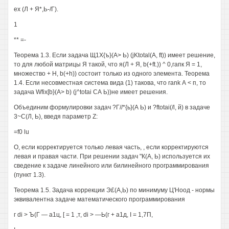
ех (Л + Я*,Ь-/Г).
1
** =-
Теорема 1.3. Если задача Щ1Х{ъ}(А> Ь) (jKtotal(A, ft)) имеет решение,
то для любой матрицы Я такой, что я(Л + Я, b(+ft.)) ^ 0,гапк Я = 1,
множество + Н, b(+h)) состоит только из одного элемента. Теорема
1.4. Если несовместная система вида (1) такова, что rank А < п, то
задача Wfix[b}(A> b) (j^totai СА Ь))не имеет решения.
Объединим формулировки задач ?Г//*{ь}(А Ь) и ?ftotai(/l, й) в задаче
3~С(Л, Ь), введя параметр Z:
=f0 lu
О, если корректируется только левая часть, , если корректируются
левая и правая части. При решении задач "К(А, Ь) используется их
сведение к задаче линейного или билинейного программирования
(пункт 1.3).
Теорема 1.5. Задача коррекции Э£(А,Ь) по минимуму Ц'Ноод - нормы
эквивалентна задаче математического программирования
г di > Ъ(Г — а1ц, [ = 1 ,т, di > —Ь(г + а1д, I = 1,7П,