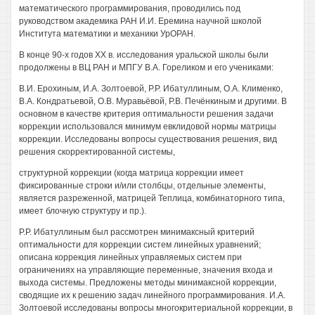
математического программирования, проводились под
руководством академика РАН И.И. Еремина научной школой
Института математики и механики УрОРАН.
В конце 90-х годов XX в. исследования уральской школы были
продолжены в ВЦ РАН и МПГУ В.А. Гореликом и его учениками:
B.И. Ерохиным, И.А. Золтоевой, P.P. Ибатуллиным, O.A. Клименко,
В.А. Кондратьевой, О.В. Муравьёвой, Р.В. Печёнкиным и другими. В
основном в качестве критерия оптимальности решения задачи
коррекции использовался минимум евклидовой нормы матрицы
коррекции. Исследованы вопросы существования решения, вид
решения скорректированной системы,
структурной коррекции (когда матрица коррекции имеет
фиксированные строки и/или столбцы, отдельные элементы,
является разреженной, матрицей Теплица, комбинаторного типа,
имеет блочную структуру и пр.).
P.P. Ибатуллиным был рассмотрен минимаксный критерий
оптимальности для коррекции систем линейных уравнений;
описана коррекция линейных управляемых систем при
ограничениях на управляющие переменные, значения входа и
выхода системы. Предложены методы минимаксной коррекции,
сводящие их к решению задач линейного программирования. И.А.
Золтоевой исследованы вопросы многокритериальной коррекции, в