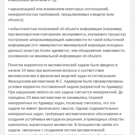
измеряемой величины и т.д.;
• идеализацией или искажением некоторых соотношений,
некорректностью требований, предъявляемых к модели (или
объекту);
• избыточностью получаемой об объекте информации (например,
при многократном повторении эксперимента, изучаемого процесса),
построение аппроксимирующей зависимости по такой избыточной
информации (что эквивалентно минимальной коррекции исходных
данных) зачастую более адекватно, чем обнаружение зависимости,
основанное на минимальной информации об объекте.
Понятие корректности математической задачи было введено в
начале XX века при выяснении вопроса о соответствии
математических и физических моделей задач естествознания.
Французским математиком Ж.С. Адамаром были сформулированы
условия корректно поставленной задачи (корректной по Адамару).
При нарушении любого из них задача считается некорректной. До
середины XX века математики не занимались теорией
некорректных по Адамару задач, поскольку считалось, что эти
задачи не имеют физического смысла. Однако содержательных
некорректных задач, требующих математического обоснования и
создания устойчивых методов их решения, в прикладных областях
накопилось значительное множество. В большинстве своём это
задачи, связанные с созданием систем автоматической