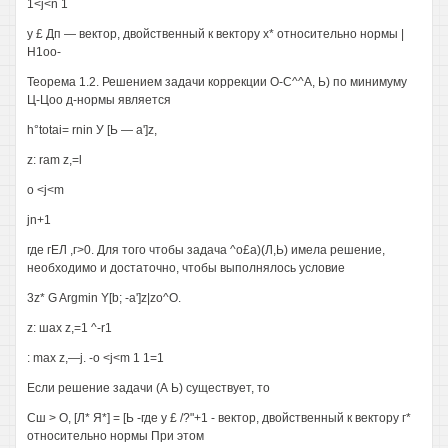
1<j<n 1
у £ Дп — вектор, двойственный к вектору х* относительно нормы |
Н1оо-
Теорема 1.2. Решением задачи коррекции О-С^^А, Ь) по минимуму
Ц-Цоо д-нормы является
h°totai= rnin У [Ь — a']z,
z: ram z,=l
о <j<m
jn+1
где гЕЛ ,г>0. Для того чтобы задача ^о£а)(Л,Ь) имела решение,
необходимо и достаточно, чтобы выполнялось условие
3z* G Argmin Y[b; -a']z|zo^O.
z: шах z,=1 ^-r1
: max z,—j. -о <j<m 1 1=1
Если решение задачи (А Ь) существует, то
Сш > О, [Л* Я*] = [Ь -где у £ /?"+1 - вектор, двойственный к вектору г*
относительно нормы При этом