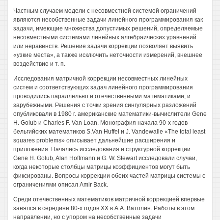
Частным случаем модели с несовместной системой ограничений
являются несобственные задачи линейного программирования как
задачи, имеющие множества допустимых решений, определяемые
несовместными системами линейных алгебраических уравнений
или неравенств. Решение задачи коррекции позволяет выявить
«узкие места», а также исключить неточности измерений, внешнее
воздействие и т. п.
Исследования матричной коррекции несовместных линейных
систем и соответствующих задач линейного программирования
проводились параллельно и отечественными математиками, и
зарубежными. Решения с точки зрения сингулярных разложений
опубликовали в 1980 г. американские математики-вычислители Gene
H. Golub и Charles F. Van Loan. Монография начала 90-х годов
бельгийских математиков S.Van Huffel и J. Vandewalle «The total least
squares problems» описывает дальнейшие расширения и
приложения. Начались исследования и структурной коррекции.
Gene H. Golub, Alan Hoffmann и G. W. Stewart исследовали случаи,
когда некоторые столбцы матрицы коэффициентов могут быть
фиксированы. Вопросы коррекции обеих частей матрицы системы с
ограничениями описал Amir Back.
Среди отечественных математиков матричной коррекцией впервые
занялся в середине 80-х годов XX в A.A. Ватолин. Работы в этом
направлении, но с упором на несобственные задачи