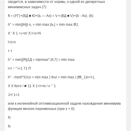
сводится, в зависимости от нормы, к одной из дискретных
минимаксных задач (7):
ft = (УГ)+(ВД ■ Ю+(Ь — Ах) = V • (ВД ■ V)+(b - Ах). (6)
h° = min||H||i о, = min max |/ь,| = min max IftJ,
X ' X 1 <¡<m' X l<s<N
l<j<n
т т
h° = пип||Я||1Д = mjnmax^J/i;7| = min max
i=l ~ " i=1 71 П
h° - minll^lUco = min max ) \hu\ = min max ) |ftfi_1)n+I-|,
X X Кктп / ■' 11 X 1<i<m / v ' ' 1
J=l 1=1
или к нелинейной оптимизационной задаче нахождения минимума
функции многих переменных (при х > 0):
N
N