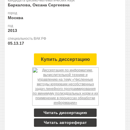
кандидата физико-математических наук
Баркалова, Оксана Сергеевна
город
Москва
год
2013
специальность ВАК РФ
05.13.17
Купить диссертацию
Читать диссертацию
Читать автореферат