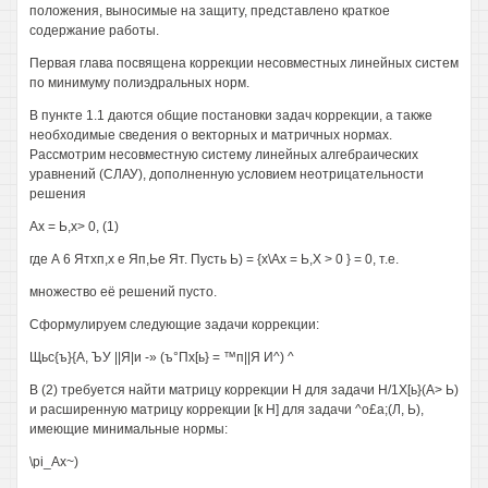
положения, выносимые на защиту, представлено краткое
содержание работы.
Первая глава посвящена коррекции несовместных линейных систем
по минимуму полиэдральных норм.
В пункте 1.1 даются общие постановки задач коррекции, а также
необходимые сведения о векторных и матричных нормах.
Рассмотрим несовместную систему линейных алгебраических
уравнений (СЛАУ), дополненную условием неотрицательности
решения
Ах = Ь,х> 0, (1)
где А 6 Ятхп,х е Яп,Ье Ят. Пусть Ь) = {х\Ах = Ь,Х > 0 } = 0, т.е.
множество её решений пусто.
Сформулируем следующие задачи коррекции:
Щьс{ъ}{А, ЪУ ||Я|и -» (ъ°Пх[ь} = ™п||Я И^) ^
В (2) требуется найти матрицу коррекции Н для задачи Н/1Х[ь}(А> Ь)
и расширенную матрицу коррекции [к Н] для задачи ^о£а;(Л, Ь),
имеющие минимальные нормы:
\pi_Ax~)