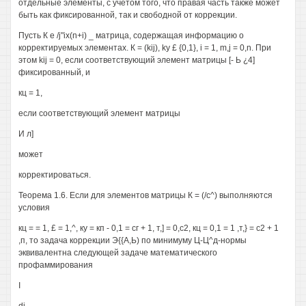
отдельные элементы, с учётом того, что правая часть также может
быть как фиксированной, так и свободной от коррекции.
Пусть К е /j"ix(n+i) _ матрица, содержащая информацию о
корректируемых элементах. К = (kij), ky £ {0,1}, i = 1, m,j = 0,n. При
этом kij = 0, если соответствующий элемент матрицы [- Ь ¿4]
фиксированный, и
кц = 1,
если соответствующий элемент матрицы
И л]
может
корректироваться.
Теорема 1.6. Если для элементов матрицы К = (/с^) выполняются
условия
кц = = 1, £ = 1,^, ку = кп - 0,1 = сг + 1, т,] = 0,с2, кц = 0,1 = 1 ,т,} = с2 + 1
,п, то задача коррекции Э{{А,Ь) по минимуму Ц-Ц^д-нормы
эквивалентна следующей задаче математического
профаммирования
I