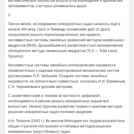
математической обработки результатов наблюдений и физических
экспериментов, о которых упоминалось выше.
3
Тем не менее, исследование некорректных задач началось ещё в
начале XIX века. Гаусс и Лежандр независимо друг от друга
предложили решать переопределённые, как правило,
несовместные системы линейных уравнений методом наименьших
квадратов (МНК). Дальнейшим его развитием стало возникновение
обобщённого метода наименьших квадратов (TLS — Total Least
Squares).
Несовместные системы линейных алгебраических неравенств
применительно к задачам проектирования механических систем
рассматривал П.Л. Чебышёв. Позднее системы линейных
неравенств, не обязательно совместные, изучались И.И. Ерёминым,
С.Н. Черниковым и другими авторами.
С развитием науки и техники (в частности, цифровой)
необходимость в умении решать некорректные задачи всё
возрастает. Начало бурному развитию теории и практики методов
решения некорректных задач положил академик
A.Н. Тихонов (1943 г.). Во многом благодаря его трудам разработана
общая стратегия построения устойчивых методов решения
некорректных (неустойчивых) задач.