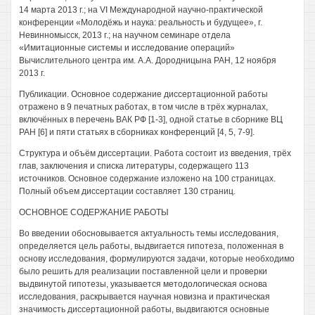
14 марта 2013 г.; на VI Международной научно-практической
конференции «Молодёжь и наука: реальность и будущее», г.
Невинномысск, 2013 г.; на научном семинаре отдела
«Имитационные системы и исследование операций»
Вычислительного центра им. А.А. Дородницына РАН, 12 ноября
2013 г.
Публикации. Основное содержание диссертационной работы
отражено в 9 печатных работах, в том числе в трёх журналах,
включённых в перечень ВАК РФ [1-3], одной статье в сборнике ВЦ
РАН [6] и пяти статьях в сборниках конференций [4, 5, 7-9].
Структура и объём диссертации. Работа состоит из введения, трёх
глав, заключения и списка литературы, содержащего 113
источников. Основное содержание изложено на 100 страницах.
Полный объем диссертации составляет 130 страниц.
ОСНОВНОЕ СОДЕРЖАНИЕ РАБОТЫ
Во введении обосновывается актуальность темы исследования,
определяется цель работы, выдвигается гипотеза, положенная в
основу исследования, формулируются задачи, которые необходимо
было решить для реализации поставленной цели и проверки
выдвинутой гипотезы, указывается методологическая основа
исследования, раскрывается научная новизна и практическая
значимость диссертационной работы, выдвигаются основные