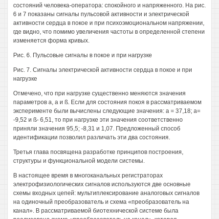
состояний человека-оператора: спокойного и напряженного. На рис.
6 и 7 показаны сигналы пульсовой активности и электрической
активности сердца в покое и при психоэмоциональном напряжении,
где видно, что помимо увеличения частоты в определенной степени
изменяется форма кривых.
Рис. 6. Пульсовые сигналы в покое и при нагрузке
Рис. 7. Сигналы электрической активности сердца в покое и при
нагрузке
Отмечено, что при нагрузке существенно меняются значения
параметров а, а и ß. Если для состояния покоя в рассматриваемом
эксперименте были вычислены следующие значения: а = 37,18; а=
-9,52 и ß- 6,51, то при нагрузке эти значения соответственно
приняли значения 95,5; -8,31 и 1,07. Предложенный способ
идентификации позволил различать эти два состояния.
Третья глава посвящена разработке принципов построения,
структуры и функциональной модели системы.
В настоящее время в многоканальных регистраторах
электрофизиологических сигналов используются две основные
схемы входных цепей: мультиплексирование аналоговых сигналов
на одиночный преобразователь и схема «преобразователь на
канал». В рассматриваемой биотехнической системе была