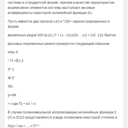
системы в стандартной форме, причем в качестве характеристик
взаимосвязи элементов системы выступают весовые
коэффициенты некоторой нелинейной функции /(г).
Пусть имеются два сигнала х,(г) и *2(0> зарегистрированных в
форме
временных рядов Х(0=[х,(г),.(? + («, -1)г,х2(0.....х,(/ + (л2 -1)г]. Вектор
фазовых переменных реконструируется следующим образом:
•Уян А
^ П.+Й1-2
Л"-1
Ж"2'
ЛО
у\=/М
< ч где П| + и2 = п.
В случае полиномиальной аппроксимации нелинейные функции /|
(У) и /2(10 представляются в виде полиномов некоторой степени и
/Ау)= I см.<......«.П^*-