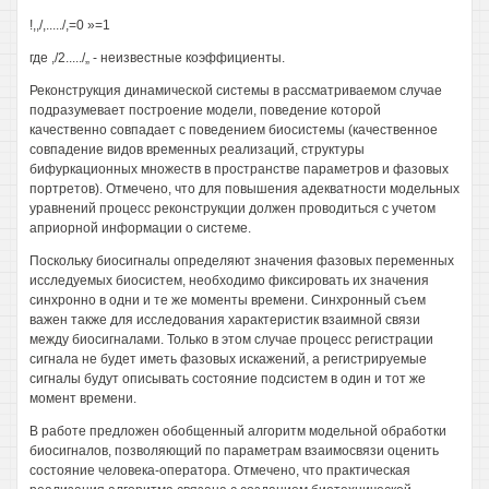
!,,/,...../,=0 »=1
где ,/2...../„ - неизвестные коэффициенты.
Реконструкция динамической системы в рассматриваемом случае
подразумевает построение модели, поведение которой
качественно совпадает с поведением биосистемы (качественное
совпадение видов временных реализаций, структуры
бифуркационных множеств в пространстве параметров и фазовых
портретов). Отмечено, что для повышения адекватности модельных
уравнений процесс реконструкции должен проводиться с учетом
априорной информации о системе.
Поскольку биосигналы определяют значения фазовых переменных
исследуемых биосистем, необходимо фиксировать их значения
синхронно в одни и те же моменты времени. Синхронный съем
важен также для исследования характеристик взаимной связи
между биосигналами. Только в этом случае процесс регистрации
сигнала не будет иметь фазовых искажений, а регистрируемые
сигналы будут описывать состояние подсистем в один и тот же
момент времени.
В работе предложен обобщенный алгоритм модельной обработки
биосигналов, позволяющий по параметрам взаимосвязи оценить
состояние человека-оператора. Отмечено, что практическая