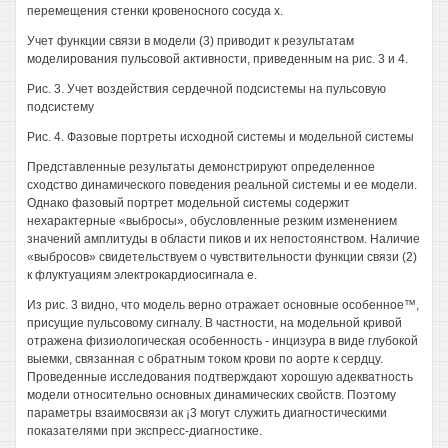
перемещения стенки кровеносного сосуда х.
Учет функции связи в модели (3) приводит к результатам
моделирования пульсовой активности, приведенным на рис. 3 и 4.
Рис. 3. Учет воздействия сердечной подсистемы на пульсовую
подсистему
Рис. 4. Фазовые портреты исходной системы и модельной системы
Представленные результаты демонстрируют определенное
сходство динамического поведения реальной системы и ее модели.
Однако фазовый портрет модельной системы содержит
нехарактерные «выбросы», обусловленные резким изменением
значений амплитуды в области пиков и их непостоянством. Наличие
«выбросов» свидетельствуем о чувствительности функции связи (2)
к флуктуациям электрокардиосигнала е.
Из рис. 3 видно, что модель верно отражает основные особенное™,
присущие пульсовому сигналу. В частности, на модельной кривой
отражена физиологическая особенность - инцизура в виде глубокой
выемки, связанная с обратным током крови по аорте к сердцу.
Проведенные исследования подтверждают хорошую адекватность
модели относительно основных динамических свойств. Поэтому
параметры взаимосвязи ак ¡3 могут служить диагностическими
показателями при экспресс-диагностике.