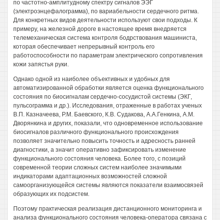
по частотно-амплитудному спектру сигналов ЭЭГ
(электроэнцефалограмма), по вариабельности сердечного ритма.
Для конкретных видов деятельности используют свои подходы. К
примеру, на железной дороге в настоящее время внедряется
телемеханическая система контроля бодрствования машиниста,
которая обеспечивает непрерывный контроль его
работоспособности по параметрам электрического сопротивления
кожи запястья руки.
Однако одной из наиболее объективных и удобных для
автоматизированной обработки является оценка функционального
состояния по биосигналам сердечно-сосудистой системы (ЭКГ,
пульсограмма и др.). Исследования, отраженные в работах ученых
В.П. Казначеева, P.M. Баевского, К.В. Судакова, А.А.Генкина, A.M.
Дворянкина и других, показали, что одновременное использование
биосигналов различного функционального происхождения
позволяет значительно повысить точность и адресность ранней
диагностики, а значит оперативно зафиксировать изменение
функционального состояния человека. Более того, с позиций
современной теории сложных систем наиболее значимыми
индикаторами адаптационных возможностей сложной
самоорганизующейся системы являются показатели взаимосвязей
образующих их подсистем.
Поэтому практическая реализация дистанционного мониторинга и
анализа функционального состояния человека-оператора связана с