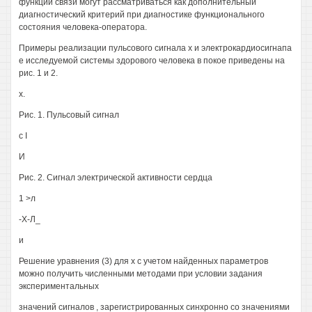
функции связи могут рассматриваться как дополнительный
диагностический критерий при диагностике функционального
состояния человека-оператора.
Примеры реализации пульсового сигнала х и электрокардиосигнапа
е исследуемой системы здорового человека в покое приведены на
рис. 1 и 2.
х.
Рис. 1. Пульсовый сигнал
с I
И
Рис. 2. Сигнал электрической активности сердца
1 >л
-Х-Л_
и
Решение уравнения (3) для х с учетом найденных параметров
можно получить численными методами при условии задания
экспериментальных
значений сигналов , зарегистрированных синхронно со значениями