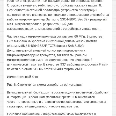
уровней электромагнитных наводок различного происхождения.
Структура внешнего мобильного устройства показана на рис. 8.
Особенностью схемной реализации устройства регистрации
является то, что в качестве центрального процессорного устройства
выбран микроконтроллер Samsung S3C44B0X. Это 32 - разрядный
RISC микроконтроллер, разработанный для
высокопроизводительных решений в устройствах управления.
Частота ядра микроконтроллера составляет 60 МГц. В качестве
ОЗУ выбрана микросхема синхронной динамической памяти
объемом 8Мб K4S641632F-TC75 фирмы SAMSUNG.
Дополнительной внешней логики при подключении к
микроконтроллеру не требуется, так как в выбранном
микроконтроллере имеется узел управления синхронной
динамической памятью. В качестве ПЗУ выбрана микросхема Flash-
памяти объемом 512 Кб Am29LV040B фирмы AMD.
Измерительный блок
Рис. 8. Структурная схема устройства регистрации
Вычислительный блок входит в состав модуля первичной обработки
информации. В реальном масштабе времени вычисляются
частотно-временные и статистические характеристики сигналов, а
также простейшие диагностические параметры.
Основное назначение измерительного блока заключается в