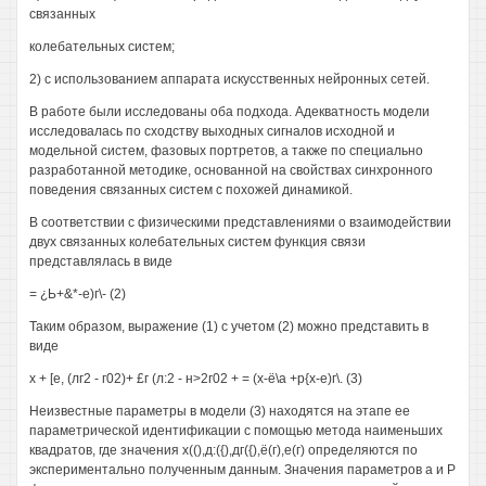
связанных
колебательных систем;
2) с использованием аппарата искусственных нейронных сетей.
В работе были исследованы оба подхода. Адекватность модели
исследовалась по сходству выходных сигналов исходной и
модельной систем, фазовых портретов, а также по специально
разработанной методике, основанной на свойствах синхронного
поведения связанных систем с похожей динамикой.
В соответствии с физическими представлениями о взаимодействии
двух связанных колебательных систем функция связи
представлялась в виде
= ¿Ь+&*-е)г\- (2)
Таким образом, выражение (1) с учетом (2) можно представить в
виде
х + [е, (лг2 - г02)+ £г (л:2 - н>2г02 + = (х-ё\а +р{х-е)г\. (3)
Неизвестные параметры в модели (3) находятся на этапе ее
параметрической идентификации с помощью метода наименьших
квадратов, где значения х((),д:({),дг({),ё(г),е(г) определяются по
экспериментально полученным данным. Значения параметров а и Р