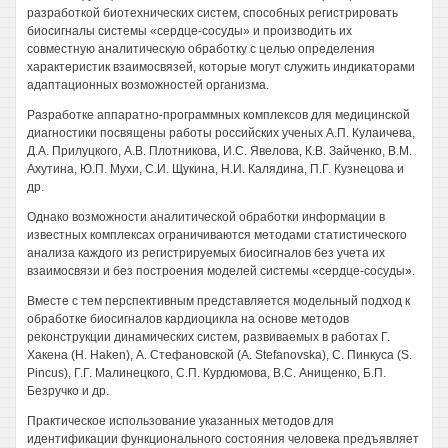
разработкой биотехнических систем, способных регистрировать
биосигналы системы «сердце-сосуды» и производить их
совместную аналитическую обработку с целью определения
характеристик взаимосвязей, которые могут служить индикаторами
адаптационных возможностей организма.
Разработке аппаратно-программных комплексов для медицинской
диагностики посвящены работы российских ученых А.П. Кулаичева,
Д.А. Прилуцкого, A.B. Плотникова, И.С. Явелова, К.В. Зайченко, В.М.
Ахутина, Ю.П. Мухи, С.И. Щукина, Н.И. Калядина, П.Г. Кузнецова и
др.
Однако возможности аналитической обработки информации в
известных комплексах ограничиваются методами статистического
анализа каждого из регистрируемых биосигналов без учета их
взаимосвязи и без построения моделей системы «сердце-сосуды».
Вместе с тем перспективным представляется модельный подход к
обработке биосигналов кардиоцикла на основе методов
реконструкции динамических систем, развиваемых в работах Г.
Хакена (Н. Haken), А. Стефановской (A. Stefanovska), С. Пинкуса (S.
Pincus), Г.Г. Малинецкого, С.П. Курдюмова, B.C. Анищенко, Б.П.
Безручко и др.
Практическое использование указанных методов для
идентификации функционального состояния человека предъявляет