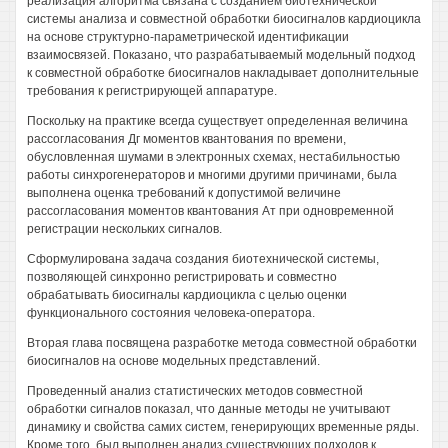
реализация алгоритма связана с созданием биотехнической
системы анализа и совместной обработки биосигналов кардиоцикла
на основе структурно-параметрической идентификации
взаимосвязей. Показано, что разрабатываемый модельный подход
к совместной обработке биосигналов накладывает дополнительные
требования к регистрирующей аппаратуре.
Поскольку на практике всегда существует определенная величина
рассогласования Дг моментов квантования по времени,
обусловленная шумами в электронных схемах, нестабильностью
работы синхрогенераторов и многими другими причинами, была
выполнена оценка требований к допустимой величине
рассогласования моментов квантования Ат при одновременной
регистрации нескольких сигналов.
Сформулирована задача создания биотехнической системы,
позволяющей синхронно регистрировать и совместно
обрабатывать биосигналы кардиоцикла с целью оценки
функционального состояния человека-оператора.
Вторая глава посвящена разработке метода совместной обработки
биосигналов на основе модельных представлений.
Проведенный анализ статистических методов совместной
обработки сигналов показал, что данные методы не учитывают
динамику и свойства самих систем, генерирующих временные ряды.
Кроме того, был выполнен анализ существующих подходов к