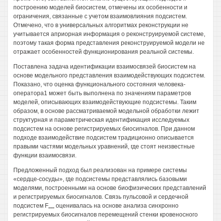
построению моделей биосистем, отмечены их особенности и
ограничения, связанные с учетом взаимовлияния подсистем.
Отмечено, что в универсальных алгоритмах реконструкции не
учитывается априорная информация о реконструируемой системе,
поэтому такая форма представления реконструируемой модели не
отражает особенностей функционирования реальной системы.
Поставлена задача идентификации взаимосвязей биосистем на
основе модельного представления взаимодействующих подсистем.
Показано, что оценка функционального состояния человека-
оператора1 может быть выполнена по значениям параметров
моделей, описывающих взаимодействующие подсистемы. Таким
образом, в основе рассматриваемой модельной обработки лежит
структурная и параметрическая идентификация исследуемых
подсистем на основе регистрируемых биосигналов. При данном
подходе взаимодействие подсистем традиционно описывается
правыми частями модельных уравнений, где стоят неизвестные
функции взаимосвязи.
Предложенный подход был реализован на примере системы
«сердце-сосуды», где подсистемы представлялись базовыми
моделями, построенными на основе биофизических представлений
и регистрируемых биосигналов. Связь пульсовой и сердечной
подсистем F„„„ оценивалась на основе анализа синхронно
регистрируемых биосигналов перемещений стенки кровеносного