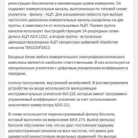
регистрации биосигнапов и минимизации шумов измерения. Он
содержит измерительные каналы, выполненные по типовой схеме:
усилитель - фильтр - АЦП. Для расширения гибкости при выборе
частотного диапазона измерительные каналы разделены на две
группы, в зависимости от используемых АЦП. Первая группа
каналов использует быстродействующие 24-разрядные сигма-
дельта АЦП ADS 1252, а вторая группа - встроенные
двенадцатиразрядные АЦП процессора цифровой обработки
сигналов TMS320F2812.
Входные блоки любого измерительного электрофизиологического
комплекса являются наиболее ответственными. В них используются
прецизионные усилители с цифровым управлением коэффициента
передачи,
полосы пропускания, внутренней калибровкой. В рассматриваемом
устройстве на входе используются малошумящие
инструментальные усилители INA 118, которые имеют программно-
управляемый коэффициент усиления за счет использования
аналогового коммутатора ADG 221.
В схеме используется перенастраиваемый фильтр Бесселя,
который выполнен на микросхеме МАХ 275. Выбор фильтра
Бесселя обусловлен тем, что он дает постоянную задержку
распространения сигналов на всех частотах, что важно для
адекватной реконструкции модельных уравнений. На выходе