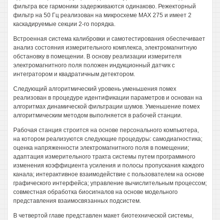
фильтра все гармоники задерживаются одинаково. Режекторный
фильтр на 50 Гц реализован на микросхеме МАХ 275 и имеет 2
каскадируемые секции 2-го порядка.
Встроенная система калибровки и самотестирования обеспечивает
анализ состояния измерительного комплекса, электромагнитную
обстановку в помещении. В основу реализации измерителя
электромагнитного поля положен индукционный датчик с
интегратором и квадратичным детектором.
Следующий алгоритмический уровень уменьшения помех
реализован в процедуре идентификации параметров и основан на
алгоритмах динамической фильтрации шумов. Уменьшение помех
алгоритмическим методом выполняется в рабочей станции.
Рабочая станция строится на основе персонального компьютера,
на котором реализуются следующие процедуры: самодиагностика;
оценка напряженности электромагнитного поля в помещении;
адаптация измерительного тракта системы путем программного
изменения коэффициента усиления и полосы пропускания каждого
канала; интерактивное взаимодействие с пользователем на основе
графического интерфейса; управление вычислительным процессом;
совместная обработка биосигналов на основе модельного
представления взаимосвязанных подсистем.
В четвертой главе представлен макет биотехнической системы,