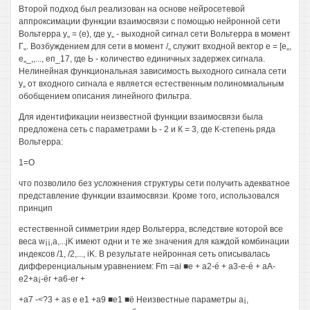
Второй подход был реализован на основе нейросетевой
аппроксимации функции взаимосвязи с помощью нейронной сети
Вольтерра у„ = (е), где у„ - выходной сигнал сети Вольтерра в момент
Г„. Возбуждением для сети в момент /„ служит входной вектор е = [е„,
е„_,,..., еп_17, где Ь - количество единичных задержек сигнала.
Нелинейная функциональная зависимость выходного сигнала сети
у„ от входного сигнала е является естественным полиномиальным
обобщением описания линейного фильтра.
Для идентификации неизвестной функции взаимосвязи была
предложена сеть с параметрами Ь - 2 и К = 3, где К-степень ряда
Вольтерра:
1=О
что позволило без усложнения структуры сети получить адекватное
представление функции взаимосвязи. Кроме того, использовался
принцип
естественной симметрии ядер Вольтерра, вследствие которой все
веса w¡¡,a,...jK имеют одни и те же значения для каждой комбинации
индексов /1, /2,..., iK. В результате нейронная сеть описывалась
дифференциальным уравнением: Fm =ai ■e + a2-é + a3-e-é + aA-
e2+a¡-ёг +а6-ег +
+а7 -<?3 + as е е1 +а9 ■е1 ■ё Неизвестные параметры a¡,