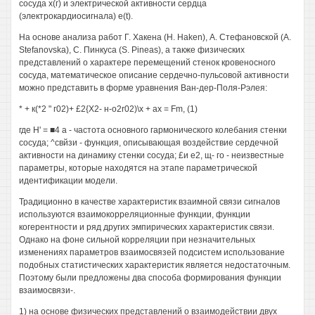
сосуда х(г) и электрической активности сердца
(электрокардиосигнала) e(t).
На основе анализа работ Г. Хакена (Н. Haken), А. Стефановской (А.
Stefanovska), С. Пинкуса (S. Pineas), а также физических
представлений о характере перемещений стенок кровеносного
сосуда, математическое описание сердечно-пульсовой активности
можно представить в форме уравнения Ван-дер-Поля-Рэлея:
* + к(*2 " г02)+ £2{Х2- н-о2r02)\x + ax = Fm, (1)
где Н' = ■4 а - частота основного гармонического колебания стенки
сосуда; ^свйзи - функция, описывающая воздействие сердечной
активности на динамику стенки сосуда; £и е2, щ- го - неизвестные
параметры, которые находятся на этапе параметрической
идентификации модели.
Традиционно в качестве характеристик взаимной связи сигналов
используются взаимокорреляционные функции, функции
когерентности и ряд других эмпирических характеристик связи.
Однако на фоне сильной корреляции при незначительных
изменениях параметров взаимосвязей подсистем использование
подобных статистических характеристик является недостаточным.
Поэтому были предложены два способа формирования функции
взаимосвязи-.
1) на основе физических представлений о взаимодействии двух