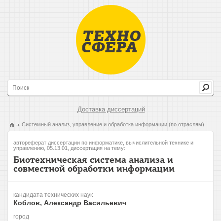
Доставка диссертаций
Системный анализ, управление и обработка информации (по отраслям)
автореферат диссертации по информатике, вычислительной технике и
управлению, 05.13.01, диссертация на тему:
Биотехническая система анализа и
совместной обработки информации
кандидата технических наук
Коблов, Александр Васильевич
город