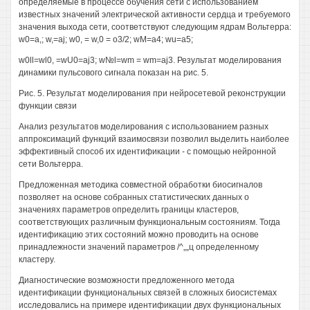
определяемые в процессе обучения сети с использованием
известных значений электрической активности сердца и требуемого
значения выхода сети, соответствуют следующим ядрам Вольтерра:
w0=a,; w,=aj; w0, = w,0 = о3/2; wM=a4; wu=a5;
w0ll=wl0, =wU0=aj3; w№l=wm = wm=aj3. Результат моделирования
динамики пульсового сигнала показан на рис. 5.
Рис. 5. Результат моделирования при нейросетевой реконструкции
функции связи
Анализ результатов моделирования с использованием разных
аппроксимаций функций взаимосвязи позволил выделить наиболее
эффективный способ их идентификации - с помощью нейронной
сети Вольтерра.
Предложенная методика совместной обработки биосигналов
позволяет на основе собранных статистических данных о
значениях параметров определить границы кластеров,
соответствующих различным функциональным состояниям. Тогда
идентификацию этих состояний можно проводить на основе
принадлежности значений параметров /^„„ц определенному
кластеру.
Диагностические возможности предложенного метода
идентификации функциональных связей в сложных биосистемах
исследовались на примере идентификации двух функциональных