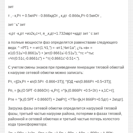
зит
т , - к,Рт + 0.5кпРт - 0.8б6кдОт „ к,дт -0.8ббк„Рт-0.5кяОт ,
зит ' ь" зит
-к,рт -к„рт +из2к„с>т, я_,к,дт+1.732кврт+кддт зит ' с зит
а полные мощности фаз определятся равенствами следующего
вида: ^ =РТ1 + =-ит(1.Ч1,") = -ит1,Чит1а"; ¿ть »в» =
и1(0.51ь'+0.8661ь") + )ит(0 8661ь'-0.51ь"); ^тс =^тьс
=Чт(0.51с,-0.8661с") + ^т(-0.8661с'-0.51<.").
С учетом смены знаков при приведении генерации тяговой обмотай
к нагрузке сетевой обмотки можно записать:
Рт, =|[2к,Рт + кп(0.5Рт -0.866<3Т)]; ^[ОД +кп(0.866Рт +0.5<3Т)];
Рп, = |[к,(О 5РТ -0.866От) -к„Рт]; =^[к,(0.866Рт +0.5<Зт) + к,1С>т];
Рте = ^[к,(0.5РТ + 0.8660Т) + 2квРт]; <?Те=|[к,Н 8ббРт+0.5дт) + 2кпдт].
Загрузка фазы сетевой обмотки определится нагрузкой тяговой
фазы, третьей частью нагрузки района, потерями в фазах тяговой,
районной и сетевой обмотках и третьей частью потерь холостого
хода трансформатора: