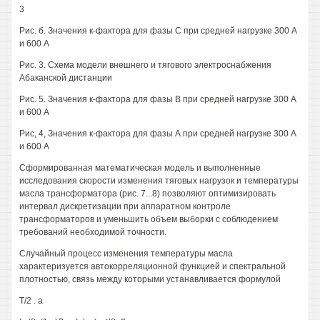
3
Рис. б. Значения к-фактора для фазы С при средней нагрузке 300 А
и 600 А
Рис. 3. Схема модели внешнего и тягового электроснабжения
Абаканской дистанции
Рис. 5. Значения к-фактора для фазы В при средней нагрузке 300 А
и 600 А
Рис, 4, Значения к-фактора для фазы А при средней нагрузке 300 А
и 600 А
Сформированная математическая модель и выполненные
исследования скорости изменения тяговых нагрузок и температуры
масла трансформатора (рис. 7...8) позволяют оптимизировать
интервал дискретизации при аппаратном контроле
трансформаторов и уменьшить объем выборки с соблюдением
требований необходимой точности.
Случайный процесс изменения температуры масла
характеризуется автокорреляционной функцией и спектральной
плотностью, связь между которыми устанавливается формулой
Т/2 . а