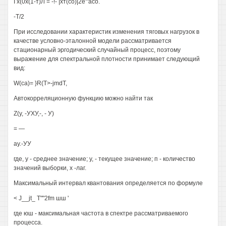
I х(0х(1-т)Л = -!- |хт(со)|2е'"асо.
-Т/2
При исследовании характеристик изменения тяговых нагрузок в
качестве условно-эталонной модели рассматривается
стационарный эргодический случайный процесс, поэтому
выражение для спектральной плотности принимает следующий
вид:
W(ca)= }R(T>-jmdT,
Автокорреляционную функцию можно найти так
Z(y, -УХУ,-, - У)
= —
ау.-УУ
где, у - среднее значение; у, - текущее значение; п - количество
значений выборки, х -лаг.
Максимальный интервал квантования определяется по формуле
< J__jt_ T""2fm шш '
где юш - максимальная частота в спектре рассматриваемого
процесса.