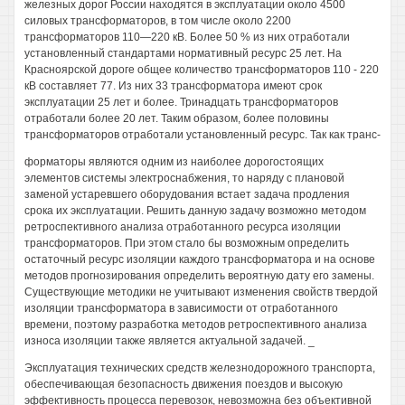
железных дорог России находятся в эксплуатации около 4500
силовых трансформаторов, в том числе около 2200
трансформаторов 110—220 кВ. Более 50 % из них отработали
установленный стандартами нормативный ресурс 25 лет. На
Красноярской дороге общее количество трансформаторов 110 - 220
кВ составляет 77. Из них 33 трансформатора имеют срок
эксплуатации 25 лет и более. Тринадцать трансформаторов
отработали более 20 лет. Таким образом, более половины
трансформаторов отработали установленный ресурс. Так как транс-
форматоры являются одним из наиболее дорогостоящих
элементов системы электроснабжения, то наряду с плановой
заменой устаревшего оборудования встает задача продления
срока их эксплуатации. Решить данную задачу возможно методом
ретроспективного анализа отработанного ресурса изоляции
трансформаторов. При этом стало бы возможным определить
остаточный ресурс изоляции каждого трансформатора и на основе
методов прогнозирования определить вероятную дату его замены.
Существующие методики не учитывают изменения свойств твердой
изоляции трансформатора в зависимости от отработанного
времени, поэтому разработка методов ретроспективного анализа
износа изоляции также является актуальной задачей. _
Эксплуатация технических средств железнодорожного транспорта,
обеспечивающая безопасность движения поездов и высокую
эффективность процесса перевозок, невозможна без объективной