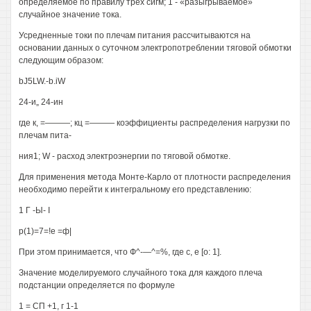
определяемое по правилу трех сигм; 1 - «разыгрываемое»
случайное значение тока.
Усредненные токи по плечам питания рассчитываются на
основании данных о суточном электропотреблении тяговой обмотки
следующим образом:
bJ5LW.-b.iW
24-и„ 24-ин
где к, =———; кц =——— коэффициенты распределения нагрузки по
плечам пита-
ния1; W - расход электроэнергии по тяговой обмотке.
Для применения метода Монте-Карло от плотности распределения
необходимо перейти к интегральному его представлению:
1 Г -Ы- I
р(1)=7=!е =ф|
При этом принимается, что Ф^-—^=%, где с, е [о: 1].
Значение моделируемого случайного тока для каждого плеча
подстанции определяется по формуле
1 = СП +1, г 1-1