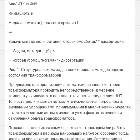
АнвЛИТКЧ»ИИ9
Иимгациотые
Модалафомхн» ■ ] реальном »рчяаин I
•ж
Задачи матздвпоо>я ратания юторьи рмработак* * диссертации
— Задши, методог-огу* р<
I» когсръв усомрш*нсгаман* • диссертации
Рис. 1. Структурная схема задач мониторинга и методов оценки
состояния трансформаторов
Предложено при организации автоматизированного контроля
трансформатора проводить непосредственное измерение
температуры масла, что повышает точность определения ННТ.
Точность увеличивается потому, что исключаются погрешности,
вызванные упрощениями, принимаемыми в аналитических моделях,
а также вследствие автоматического учета фактов включения и
отключения обдува трансформатора.
Показано, насколько важным является контроль времени работы
трансформатора в периоды наибольших нагрузок, особенно тогда,
когда они превосходят номинальные значения. За эти периоды