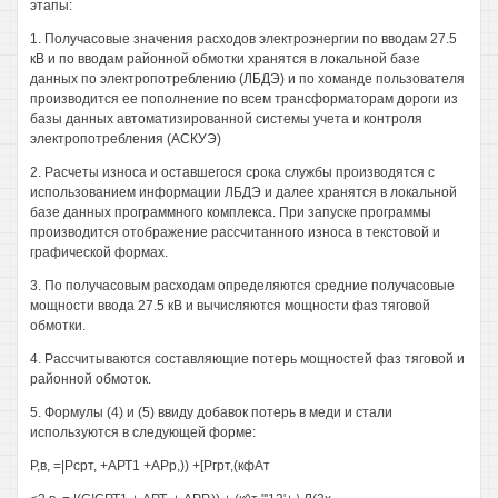
этапы:
1. Получасовые значения расходов электроэнергии по вводам 27.5
кВ и по вводам районной обмотки хранятся в локальной базе
данных по электропотреблению (ЛБДЭ) и по хоманде пользователя
производится ее пополнение по всем трансформаторам дороги из
базы данных автоматизированной системы учета и контроля
электропотребления (АСКУЭ)
2. Расчеты износа и оставшегося срока службы производятся с
использованием информации ЛБДЭ и далее хранятся в локальной
базе данных программного комплекса. При запуске программы
производится отображение рассчитанного износа в текстовой и
графической формах.
3. По получасовым расходам определяются средние получасовые
мощности ввода 27.5 кВ и вычисляются мощности фаз тяговой
обмотки.
4. Рассчитываются составляющие потерь мощностей фаз тяговой и
районной обмоток.
5. Формулы (4) и (5) ввиду добавок потерь в меди и стали
используются в следующей форме:
Р,в, =|Рсрт, +АРТ1 +АРр,)) +[Ргрт,(кфАт