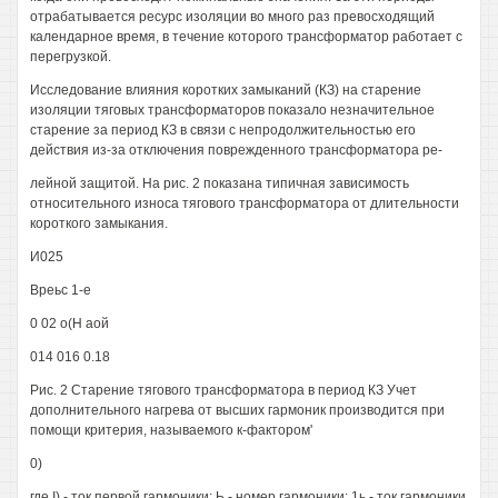
отрабатывается ресурс изоляции во много раз превосходящий
календарное время, в течение которого трансформатор работает с
перегрузкой.
Исследование влияния коротких замыканий (КЗ) на старение
изоляции тяговых трансформаторов показало незначительное
старение за период КЗ в связи с непродолжительностью его
действия из-за отключения поврежденного трансформатора ре-
лейной защитой. На рис. 2 показана типичная зависимость
относительного износа тягового трансформатора от длительности
короткого замыкания.
И025
Вреьс 1-е
0 02 о(Н аой
014 016 0.18
Рис. 2 Старение тягового трансформатора в период КЗ Учет
дополнительного нагрева от высших гармоник производится при
помощи критерия, называемого к-фактором'
0)
где I) - ток первой гармоники; Ь - номер гармоники; 1ь - ток гармоники