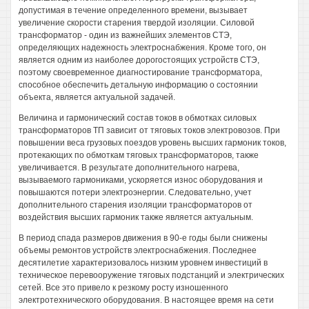
допустимая в течение определенного времени, вызывает
увеличение скорости старения твердой изоляции. Силовой
трансформатор - один из важнейших элементов СТЭ,
определяющих надежность электроснабжения. Кроме того, он
является одним из наиболее дорогостоящих устройств СТЭ,
поэтому своевременное диагностирование трансформатора,
способное обеспечить детальную информацию о состоянии
объекта, является актуальной задачей.
Величина и гармонический состав токов в обмотках силовых
трансформаторов ТП зависит от тяговых токов электровозов. При
повышении веса грузовых поездов уровень высших гармоник токов,
протекающих по обмоткам тяговых трансформаторов, также
увеличивается. В результате дополнительного нагрева,
вызываемого гармониками, ускоряется износ оборудования и
повышаются потери электроэнергии. Следовательно, учет
дополнительного старения изоляции трансформаторов от
воздействия высших гармоник также является актуальным.
В период спада размеров движения в 90-е годы были снижены
объемы ремонтов устройств электроснабжения. Последнее
десятилетие характеризовалось низким уровнем инвестиций в
техническое перевооружение тяговых подстанций и электрических
сетей. Все это привело к резкому росту изношенного
электротехнического оборудования. В настоящее время на сети