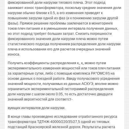
фиксированной доли нагрузки тягового плеча. Этот подход
занижает износ трансформатора, поскольку средние значения доли
нагрузки обычно близки к 0.5, а его изменения приводят к
повышению загрузки одной из фаз (и к понижению загрузки другой
фазы). Прямое решение проблемы заключается в мониторинге
токов плеч питания и в уменьшении интервала получения данных,
но этот подход требует больших затрат. Снизить погрешности
фиксированного значения доли нагрузки плеча можно путем
статистического подхода получением распределения доли нагрузки
плеча и использовании его для расчетов очередных значений
износа.
Получить коэффициенты распределения к,, к„ можно путем
экспериментального измерения мощностей или токов плеч питания
за характерные сутки, либо с помощью комплекса РА^ОМС®!) на
основе данных о поездной работе. Ввиду получасового усреднения
значений мощности, получаемых из данных АСКУЭ, вполне можно
ограничиться экспериментальной гистограммой распределения
доли нагрузки с шагом около 0.05, то есть достаточно двадцати
значений вероятностей для соответст-
вующих интервалов доли нагрузки.
В конце главы произведено исследование отработанного ресурса
трансформатора ТДТНЖ-40000/220/35/27,5 одной из тяговых
подстанций Красноярской железной дороги. Результаты расчета