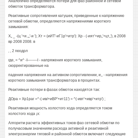
Аналогично определяются потери для фаз районной и сетевой
обмоток трансформатора.
Реактивные сопротивления катушек, приведенные к напряжению
сетевой обмотки, определяются напряжениями короткого
замыкания:
Х„ _ -(ц '+и.,„'-и '); Хт = (иИТ'-иГ1р'+итр'): Хр - (-ият'+ир„'+цт„'), в 2008
вр 2008 2008. в
, , 2 гюодрл
где, = ^и^ -I—-—-I - напряжения короткого замыкания,
скорректированные на
падения напряжения на активном сопротивлении, и,, - напряжения
короткого замыкания трансформатора в процентах.
Реактивные потери в фазах обмоток находятся так:
ДОра = Хр1раг =^-(-ив/+иВР'+ит11') = ^(-ивт'+ивр'+итр') ;
Реактивная мощность холостого хода определяется током
холостого хода ¡х:
Алгоритм расчета эффективных токов фаз сетевой обмотки по
получасовым значениям расхода активной и реактивной
электроэнергии тяговой и районной обмоток включает следующие