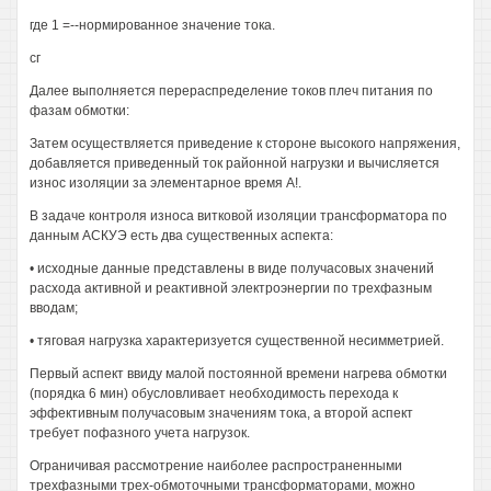
где 1 =--нормированное значение тока.
сг
Далее выполняется перераспределение токов плеч питания по
фазам обмотки:
Затем осуществляется приведение к стороне высокого напряжения,
добавляется приведенный ток районной нагрузки и вычисляется
износ изоляции за элементарное время А!.
В задаче контроля износа витковой изоляции трансформатора по
данным АСКУЭ есть два существенных аспекта:
• исходные данные представлены в виде получасовых значений
расхода активной и реактивной электроэнергии по трехфазным
вводам;
• тяговая нагрузка характеризуется существенной несимметрией.
Первый аспект ввиду малой постоянной времени нагрева обмотки
(порядка 6 мин) обусловливает необходимость перехода к
эффективным получасовым значениям тока, а второй аспект
требует пофазного учета нагрузок.
Ограничивая рассмотрение наиболее распространенными
трехфазными трех-обмоточными трансформаторами, можно