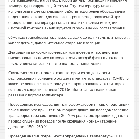
при повышенных нагрузках. Второй датчик производит измерения
температуры окружающей среды. Эту температуру можно
использовать для организации работы подогревов оборудования
подстанции, а также для оценки погрешности, получаемой при
определении температуры масла аналитическими методами.
Системой контроля анализируется гармонический состав токов в
обмотках трансформатора, вызывающих дополнительный нагрев и,
как следствие, дополнительное старение изоляции.
Для защиты микроконтроллера и компьютера от воздействия
высоковольтных помех на входе схемы каждой фазы выполнена
двухступенчатая защита в цепях тока и напряжения.
Связь системы контроля с компьютером из-за дальности
расположения последнего осуществляется по стандарту RS-485. В
качестве линии связи используется экранированная витая пара с
волновым сопротивлением 120 Ом. Имеется гальваническая
развязка с портом компьютера.
Проведенные исследования трансформаторов тяговых подстанций
показывают, что при штатном графике движении поездов старение
трансформатора составляет 30 .40% реального времени, однако в
период сгущения поездов после окончания «окна» старение
достигает 150...250 %.
Проведен анализ погрешности определения температуры ННТ