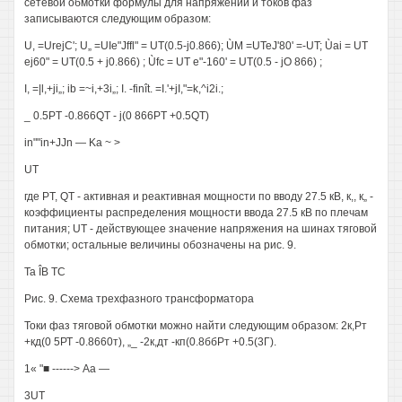
сетевой обмотки формулы для напряжений и токов фаз
записываются следующим образом:
U, =UrejC'; U„ =UIe"Jffl" = UT(0.5-j0.866); ÙM =UTeJ'80' =-UT; Ùai = UT
ej60" = UT(0.5 + j0.866) ; Ùfc = UT e"-160' = UT(0.5 - jO 866) ;
I, =|l,+ji„; ib =~i,+3i„; I. -finît. =I.'+jI,"=k,^i2i.;
_ 0.5PT -0.866QT - j(0 866PT +0.5QT)
in""in+JJn — Ka ~ >
UT
где PT, QT - активная и реактивная мощности по вводу 27.5 кВ, к,, к„ -
коэффициенты распределения мощности ввода 27.5 кВ по плечам
питания; UT - действующее значение напряжения на шинах тяговой
обмотки; остальные величины обозначены на рис. 9.
Та ÎB ТС
Рис. 9. Схема трехфазного трансформатора
Токи фаз тяговой обмотки можно найти следующим образом: 2к,Рт
+кд(0 5РТ -0.8660т), „_ -2к,дт -кп(0.8ббРт +0.5(3Г).
1« "■ ------> Аа —
3UT