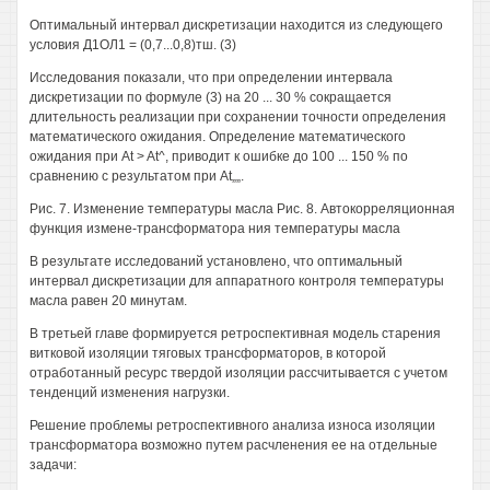
Оптимальный интервал дискретизации находится из следующего
условия Д1ОЛ1 = (0,7...0,8)тш. (3)
Исследования показали, что при определении интервала
дискретизации по формуле (3) на 20 ... 30 % сокращается
длительность реализации при сохранении точности определения
математического ожидания. Определение математического
ожидания при At > At^, приводит к ошибке до 100 ... 150 % по
сравнению с результатом при At„„.
Рис. 7. Изменение температуры масла Рис. 8. Автокорреляционная
функция измене-трансформатора ния температуры масла
В результате исследований установлено, что оптимальный
интервал дискретизации для аппаратного контроля температуры
масла равен 20 минутам.
В третьей главе формируется ретроспективная модель старения
витковой изоляции тяговых трансформаторов, в которой
отработанный ресурс твердой изоляции рассчитывается с учетом
тенденций изменения нагрузки.
Решение проблемы ретроспективного анализа износа изоляции
трансформатора возможно путем расчленения ее на отдельные
задачи: