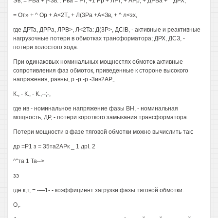
Эв, = РВа + ]<3в. . Рва = Рт, +1 Рр + ЛРт, + АРр, + ДРВа + ^ ДРХ;
= От» + ^ Ор + А<2Т„ + Л(3Ра +А<Зв, + ^ л<зх,
где ДРТа, ДРРа, ЛРВ>, Л<2Та: Д(3Р>, ДС!В, - активные и реактивные
нагрузочные потери в обмотках трансформатора; ДРХ, ДСЗ, -
потери холостого хода.
При одинаковых номинальных мощностях обмоток активные
сопротивления фаз обмоток, приведенные к стороне высокого
напряжения, равны, р -р -р -3ив2АР„
К., - К., - К.,--;-,
где ив - номинальное напряжение фазы ВН, - номинальная
мощность, ДР, - потери короткого замыкания трансформатора.
Потери мощности в фазе тяговой обмотки можно вычислить так:
др =Р1 з = 35та2АРк _ 1 дрI. 2
^"та 1 Та-->
зэ
где к,т, = -—1- - коэффициент загрузки фазы тяговой обмотки.
О,.