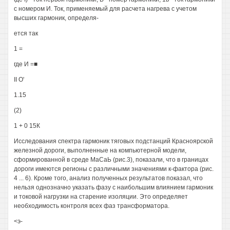
с номером И. Ток, применяемый для расчета нагрева с учетом
высших гармоник, определя-
ется так
1 =
где И =■
II О'
1.15
(2)
1 + 0 15К
Исследования спектра гармоник тяговых подстанций Красноярской
железной дороги, выполненные на компьютерной модели,
сформированной в среде МаСаЬ (рис.3), показали, что в границах
дороги имеются регионы с различными значениями к-фактора (рис.
4 ... 6). Кроме того, анализ полученных результатов показал, что
нельзя однозначно указать фазу с наибольшим влиянием гармоник
и токовой нагрузки на старение изоляции. Это определяет
необходимость контроля всех фаз трансформатора.
<э-