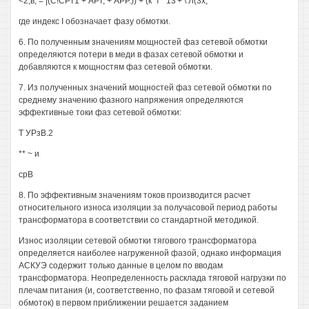
<2,в, = |(С!СРТ1 + АРТ, + АРР.)) + (к^т "'13'+ \ Л(3х,
где индекс I обозначает фазу обмотки.
6. По полученным значениям мощностей фаз сетевой обмотки
определяются потери в меди в фазах сетевой обмотки и
добавляются к мощностям фаз сетевой обмотки.
7. Из полученных значений мощностей фаз сетевой обмотки по
среднему значению фазного напряжения определяются
эффективные токи фаз сетевой обмотки:
Т УРзВ.2
** ~ и
срВ
8. По эффективным значениям токов производится расчет
относительного износа изоляции за получасовой период работы
трансформатора в соответствии со стандартной методикой.
Износ изоляции сетевой обмотки тягового трансформатора
определяется наиболее нагруженной фазой, однако информация
АСКУЭ содержит только данные в целом по вводам
трансформатора. Неопределенность расклада тяговой нагрузки по
плечам питания (и, соответственно, по фазам тяговой и сетевой
обмоток) в первом приближении решается заданием