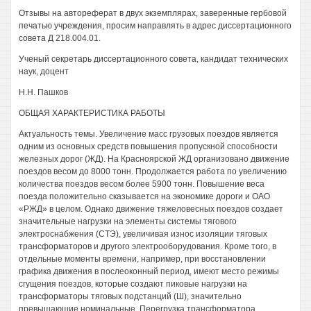
Отзывы на автореферат в двух экземплярах, заверенные гербовой
печатью учреждения, просим направлять в адрес диссертационного
совета Д 218.004.01.
Ученый секретарь диссертационного совета, кандидат технических
наук, доцент
Н.Н. Пашков
ОБЩАЯ ХАРАКТЕРИСТИКА РАБОТЫ
Актуальность темы. Увеличение масс грузовых поездов является
одним из основных средств повышения пропускной способности
железных дорог (ЖД). На Красноярской ЖД организовано движение
поездов весом до 8000 тонн. Продолжается работа по увеличению
количества поездов весом более 5900 тонн. Повышение веса
поезда положительно сказывается на экономике дороги и ОАО
«РЖД» в целом. Однако движение тяжеловесных поездов создает
значительные нагрузки на элементы системы тягового
электроснабжения (СТЭ), увеличивая износ изоляции тяговых
трансформаторов и другого электрооборудования. Кроме того, в
отдельные моменты времени, например, при восстановлении
графика движения в послеоконный период, имеют место режимы
сгущения поездов, которые создают пиковые нагрузки на
трансформаторы тяговых подстанций (Ш), значительно
превышающие номинальные. Перегрузка трансформатора,