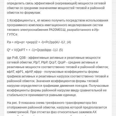
определить связь эффективной (нагревающей) мощности сетевой
сбмотки со средними значениями мощностей тяговой и районной
обмоток по формулам:
1 Коэффициенты к,, кп можно получить посредством использования
программного комплекса имитационного моделирования систем
тягового электроснабжения РА20М01Ш, разработанного в Ир-
ГУПСе.
Р,в = л/(р«рт +рерр)2 + -l)+Pc2pp(kU -l)J ; (4)
Q* = V(QoPT + + -1)+Qcpp(kjpp -1)J. (5)
где РзВ, Q3B - эффективные активные и реактивные мощности
сетевой обмотки; Р[рТ, PtpP, QcpT, QcpP - средние активные и
реактивные мощности соответственно тяговой и районной обмоток;
кфАТ, кфР1, кфАР, кфрр - получасовые коэффициенты формы
графиков активных и реактивных нагрузок соответственно тяговой и
районной обмоток. Значения коэффициентов формы тяговой
нагрузки определяются графиками движения поездов. Получасовые
коэффициенты формы районной нагрузки ввиду сравнительной ее
стабильности принимаются равными единице.
На рис. 9 показана схема трехфазного трансформатора без
отображения районной обмотки, нагрузка которой предполагается
симметричной. При отсчетах фаз относительно зажимов АХ