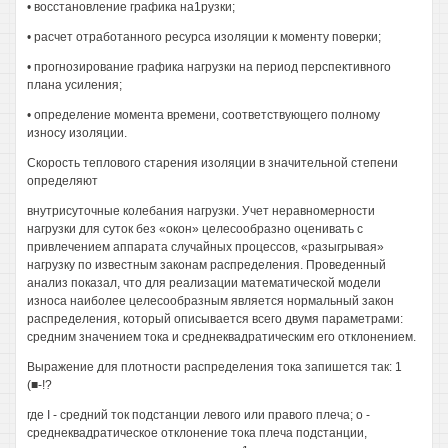
• восстановление графика на1рузки;
• расчет отработанного ресурса изоляции к моменту поверки;
• прогнозирование графика нагрузки на период перспективного
плана усиления;
• определение момента времени, соответствующего полному
износу изоляции.
Скорость теплового старения изоляции в значительной степени
определяют
внутрисуточные колебания нагрузки. Учет неравномерности
нагрузки для суток без «окон» целесообразно оценивать с
привлечением аппарата случайных процессов, «разыгрывая»
нагрузку по известным законам распределения. Проведенный
анализ показал, что для реализации математической модели
износа наиболее целесообразным является нормальный закон
распределения, который описывается всего двумя параметрами:
средним значением тока и среднеквадратическим его отклонением.
Выражение для плотности распределения тока запишется так: 1
(■-!?
где I - средний ток подстанции левого или правого плеча; о -
среднеквадратическое отклонение тока плеча подстанции,