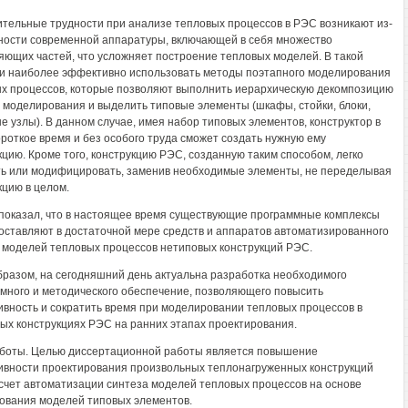
тельные трудности при анализе тепловых процессов в РЭС возникают из-
ности современной аппаратуры, включающей в себя множество
яющих частей, что усложняет построение тепловых моделей. В такой
и наиболее эффективно использовать методы поэтапного моделирования
х процессов, которые позволяют выполнить иерархическую декомпозицию
 моделирования и выделить типовые элементы (шкафы, стойки, блоки,
е узлы). В данном случае, имея набор типовых элементов, конструктор в
ороткое время и без особого труда сможет создать нужную ему
кцию. Кроме того, конструкцию РЭС, созданную таким способом, легко
ь или модифицировать, заменив необходимые элементы, не переделывая
кцию в целом.
показал, что в настоящее время существующие программные комплексы
оставляют в достаточной мере средств и аппаратов автоматизированного
 моделей тепловых процессов нетиповых конструкций РЭС.
бразом, на сегодняшний день актуальна разработка необходимого
много и методического обеспечение, позволяющего повысить
вность и сократить время при моделировании тепловых процессов в
ых конструкциях РЭС на ранних этапах проектирования.
боты. Целью диссертационной работы является повышение
вности проектирования произвольных теплонагруженных конструкций
счет автоматизации синтеза моделей тепловых процессов на основе
ования моделей типовых элементов.