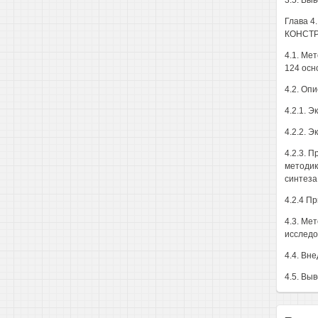
3.5. Вы
Глава 
КОНСТР
4.1. Ме
124 осн
4.2. Оп
4.2.1. 
4.2.2. 
4.2.3. 
методик
синтеза
4.2.4 П
4.3. Ме
исследо
4.4. Вн
4.5. Вы