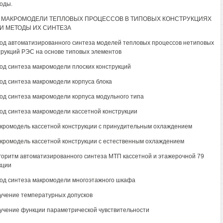
воды.
2. МАКРОМОДЕЛИ ТЕПЛОВЫХ ПРОЦЕССОВ В ТИПОВЫХ КОНСТРУКЦИЯХ
 И МЕТОДЫ ИХ СИНТЕЗА
тод автоматизированного синтеза моделей тепловых процессов нетиповых
трукций РЭС на основе типовых элементов
тод синтеза макромодели плоских конструкций
тод синтеза макромодели корпуса блока
тод синтеза макромодели корпуса модульного типа
тод синтеза макромодели кассетной конструкции
акромодель кассетной конструкции с принудительным охлаждением
акромодель кассетной конструкции с естественным охлаждением
лгоритм автоматизированного синтеза МТП кассетной и этажерочной 79
кции
тод синтеза макромодели многоэтажного шкафа
лучение температурных допусков
лучение функции параметрической чувствительности