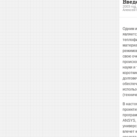
Введ
2003 год
Алексей
Одним и
являетс
теплофи
материа
режимов
свою оч
происхо
науки и
коротки
долгове
обеспеч
использ
(технич
В насто
проекти
програм
ANSYS, 
универс
влечет 