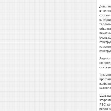
Дополни
за слож
составл
ситуаци
тепловы
объекта
печатны
очень к
констру
изменит
констру
Анализ 
не пред
синтеза
Таким о
програм
эффекти
нетипов
Цель ра
эффекти
РЭС за 
использ