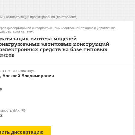
мы автоматизации проектирования (по отраслям)
рат диссертации по информатике, вычислительной технике и управлению,
, диссертация на тему:
матизация синтеза моделей
онагруженных нетиповых конструкций
оэлектронных средств на базе типовых
ентов
та технических наук
, Алексей Владимирович
в
ьность ВАК РФ
12
пить диссертацию