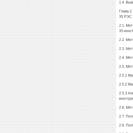
1.4. Вы
Глава 
35 РЭС
2.1. Ме
35 конс
2.2. Ме
2.3. Ме
2.4. Ме
2.5. Ме
2.5.1 М
2.5.2 М
2.5.3 А
констру
2.6. Ме
2.7. По
2.8. По