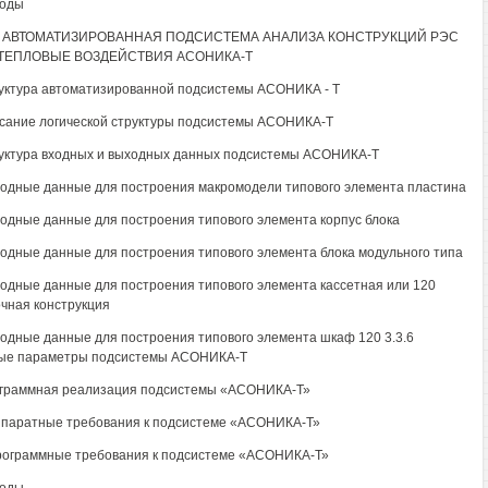
воды
3. АВТОМАТИЗИРОВАННАЯ ПОДСИСТЕМА АНАЛИЗА КОНСТРУКЦИЙ РЭС
 ТЕПЛОВЫЕ ВОЗДЕЙСТВИЯ АСОНИКА-Т
руктура автоматизированной подсистемы АСОНИКА - Т
исание логической структуры подсистемы АСОНИКА-Т
руктура входных и выходных данных подсистемы АСОНИКА-Т
Входные данные для построения макромодели типового элемента пластина
Входные данные для построения типового элемента корпус блока
Входные данные для построения типового элемента блока модульного типа
Входные данные для построения типового элемента кассетная или 120
чная конструкция
Входные данные для построения типового элемента шкаф 120 3.3.6
ые параметры подсистемы АСОНИКА-Т
ограммная реализация подсистемы «АСОНИКА-Т»
Аппаратные требования к подсистеме «АСОНИКА-Т»
Программные требования к подсистеме «АСОНИКА-Т»