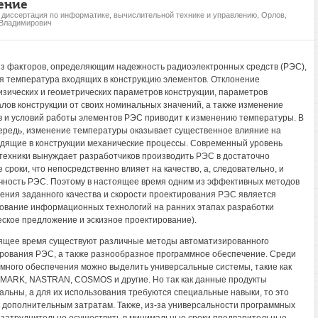
ение
, диссертация по информатике, вычислительной технике и управлению, Орлов,
 Владимирович
з факторов, определяющим надежность радиоэлектронных средств (РЭС),
я температура входящих в конструкцию элементов. Отклонение
зических и геометрических параметров конструкции, параметров
лов конструкции от своих номинальных значений, а также изменение
 и условий работы элементов РЭС приводит к изменению температуры. В
ередь, изменение температуры оказывает существенное влияние на
дящие в конструкции механические процессы. Современный уровень
 техники вынуждает разработчиков производить РЭС в достаточно
е сроки, что непосредственно влияет на качество, а, следовательно, и
чность РЭС. Поэтому в настоящее время одним из эффективных методов
ения заданного качества и скорости проектирования РЭС является
ование информационных технологий на ранних этапах разработки
еское предложение и эскизное проектирование).
ящее время существуют различные методы автоматизированного
рования РЭС, а также разнообразное программное обеспечение. Среди
много обеспечения можно выделить универсальные системы, такие как
MARK, NASTRAN, COSMOS и другие. Но так как данные продукты
альны, а для их использования требуются специальные навыки, то это
к дополнительным затратам. Также, из-за универсальности программных