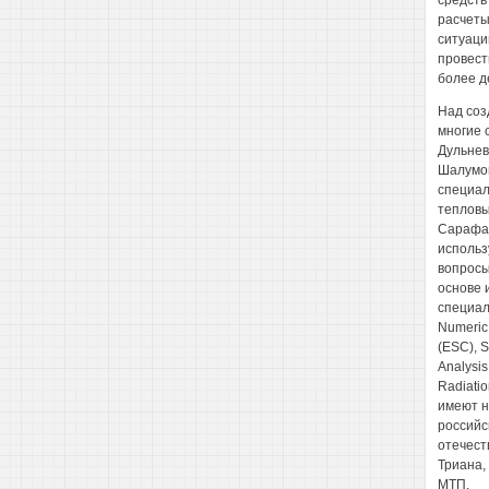
средств
расчеты
ситуаци
провест
более д
Над соз
многие 
Дульнев
Шалумов
специал
тепловы
Сарафан
использ
вопросы
основе 
специал
Numeric
(ESC), S
Analysis
Radiatio
имеют н
российс
отечест
Триана,
МТП.