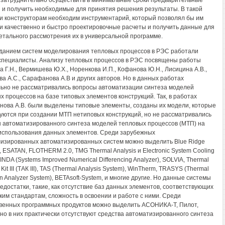
 затруднительно осуществить в минимальные сроки предварительные
 и получить необходимые для принятия решения результаты. В такой
и конструкторам необходим инструментарий, который позволял бы им
и качественно и быстро проектировочные расчеты и получить данные для
етального рассмотрения их в универсальной программе.
данием систем моделирования тепловых процессов в РЭС работали
специалисты. Анализу тепловых процессов в РЭС посвящены работы
а Г.Н., Вермишева Ю.Х., Норенкова И.П., Кофанова Ю.Н., Лисицина А.В.,
а А.С., Сарафанова А.В и других авторов. Но в данных работах
ьно не рассматривались вопросы автоматизации синтеза моделей
х процессов на базе типовых элементов конструкций. Так, в работах
ова А.В. были выделены типовые элементы, созданы их модели, которые
уются при создании МТП нетиповых конструкций, но не рассматривались
 автоматизированного синтеза моделей тепловых процессов (МТП) на
использования данных элементов. Среди зарубежных
изированных автоматизированных систем можно выделить Blue Ridge
, ESATAN, FLOTHERM 2.0, TMG Thermal Analysis и Electronic System Cooling
INDA (Systems Improved Numerical Differencing Analyzer), SOLVIA, Thermal
 Kit III (ТАК III), TAS (Thermal Analysis System), WinTherm, TRASYS (Thermal
n Analyzer System), BETAsoft-System, и многие другие. Но данные системы
едостатки, такие, как отсутствие баз данных элементов, соответствующих
ким стандартам, сложность в освоении и работе с ними. Среди
венных программных продуктов можно выделить АСОНИКА-Т, Пилот,
 но в них практически отсутствуют средства автоматизированного синтеза