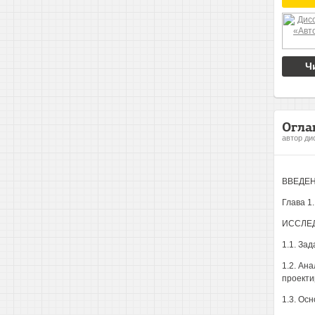
Ч
Огла
автор ди
ВВЕДЕ
Глава 
ИССЛЕ
1.1. За
1.2. Ан
проекти
1.3. Ос