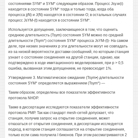
состояниями SYM* и SYM* следующим образом. Процесс Jsy.w(i)
находится в состоянии SYM* тогда и только тогда, когда оба
процесса jjf\t) и J(f\t) находятся в состоянии О; в остальных случаях
процесс JsYM-(t) находится в состоянии SYM*.
Используется допущение, заключающееся в том, что оценить
среднюю длительность {Tsym) состояния SYM можно по средней
длительности (Tsym*) состояния SYM* процесса JsYM-(t)- На самом
деле, при низких значениях р эти длительности могут не совпадать
из-за низкой вероятности доставки сообщений, по которым станция
узнает о состоянии соединения на другой станции, однако, как
подтверждено в ходе имитационного моделирования, при р > 0,5
ошибка, вызванная этим допущением, не превосходит 1%.
Утверждение 3. Математическое ожидание (Tsym•) длительности
состояния SYM* определяется выражением (Tsym*) —
Таким образом, определены все показатели эффективности
протокола NHDP.
Также в диссертации исследуются показатели эффективности
протокола РМР. Так как стандарт mesh-сетей допускает, что
станция, получив запрос на открытие соединения, может
отказаться от открытия соединения, в диссертации исследуется
подход, в котором станция соглашается на открытие соединения,
только если сама получила I биконов. При этом рассматриваются 2