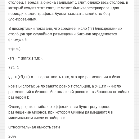
столбец. Передача бикона занимает 1 слот, однако весь столбец, в
который входит этот слот, не может быть зарезервирован для
периодического трафика. Будем называть такой столбец
блокированным.
В диссертации показано, что среднее число (тт) блокированных
столбцов при случайном размещении биконов определяется
формулой:
тт{плк)
{тг) = ^ (ппг(к,1,т,п)),
771=1
где тг(кЛ,т,п) = — вероятность того, что при размещении п бико-
нов в Ы слотах было занято ровно т столбцов, а У(1,т,п) - число
размещений п биконов без коллизий ровно в т выбранных столбцах
размером I:
Очевидно, что наиболее эффективным будет регулярное
размещение биконов, при котором биконы размещаются в
минимальном числе столбцов: в
Относительная емкость сети
20%