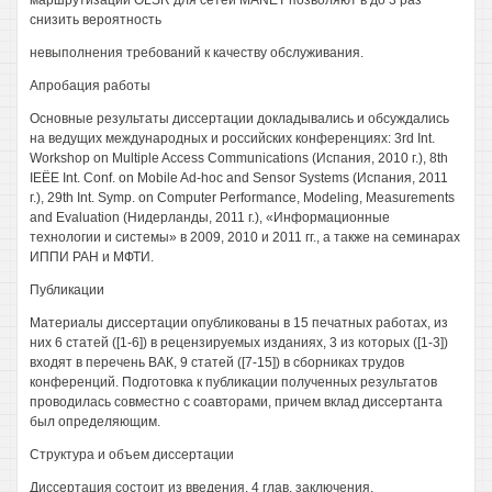
маршрутизации OLSR для сетей MANET позволяют в до 3 раз
снизить вероятность
невыполнения требований к качеству обслуживания.
Апробация работы
Основные результаты диссертации докладывались и обсуждались
на ведущих международных и российских конференциях: 3rd Int.
Workshop on Multiple Access Communications (Испания, 2010 г.), 8th
IEËE Int. Conf. on Mobile Ad-hoc and Sensor Systems (Испания, 2011
г.), 29th Int. Symp. on Computer Performance, Modeling, Measurements
and Evaluation (Нидерланды, 2011 г.), «Информационные
технологии и системы» в 2009, 2010 и 2011 гг., а также на семинарах
ИППИ РАН и МФТИ.
Публикации
Материалы диссертации опубликованы в 15 печатных работах, из
них 6 статей ([1-6]) в рецензируемых изданиях, 3 из которых ([1-3])
входят в перечень ВАК, 9 статей ([7-15]) в сборниках трудов
конференций. Подготовка к публикации полученных результатов
проводилась совместно с соавторами, причем вклад диссертанта
был определяющим.
Структура и объем диссертации
Диссертация состоит из введения, 4 глав, заключения,