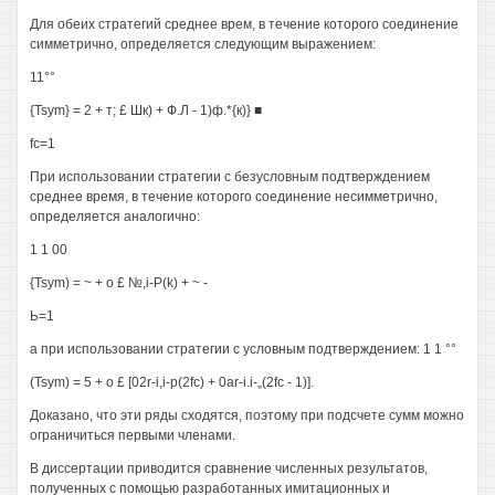
Для обеих стратегий среднее врем, в течение которого соединение
симметрично, определяется следующим выражением:
11°°
{Tsym} = 2 + т; £ Шк) + Ф.Л - 1)ф.*{к)} ■
fc=1
При использовании стратегии с безусловным подтверждением
среднее время, в течение которого соединение несимметрично,
определяется аналогично:
1 1 00
{Tsym) = ~ + о £ №,i-P(k) + ~ -
Ь=1
а при использовании стратегии с условным подтверждением: 1 1 °°
(Tsym) = 5 + о £ [02r-i,i-p(2fc) + 0ar-i.i-„(2fc - 1)].
Доказано, что эти ряды сходятся, поэтому при подсчете сумм можно
ограничиться первыми членами.
В диссертации приводится сравнение численных результатов,
полученных с помощью разработанных имитационных и