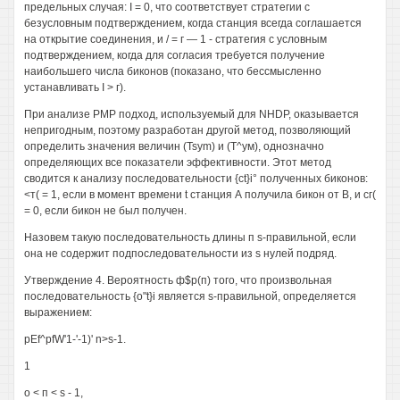
предельных случая: I = 0, что соответствует стратегии с
безусловным подтверждением, когда станция всегда соглашается
на открытие соединения, и / = г — 1 - стратегия с условным
подтверждением, когда для согласия требуется получение
наибольшего числа биконов (показано, что бессмысленно
устанавливать I > г).
При анализе РМР подход, используемый для NHDP, оказывается
непригодным, поэтому разработан другой метод, позволяющий
определить значения величин (Tsym) и (Т^ум), однозначно
определяющих все показатели эффективности. Этот метод
сводится к анализу последовательности {ct}i° полученных биконов:
<т( = 1, если в момент времени t станция А получила бикон от В, и сг(
= 0, если бикон не был получен.
Назовем такую последовательность длины п s-правильной, если
она не содержит подпоследовательности из s нулей подряд.
Утверждение 4. Вероятность ф$р(п) того, что произвольная
последовательность {o"t}i является s-правильной, определяется
выражением:
pEf^pfW'1-'-1)' n>s-1.
1
о < п < s - 1,