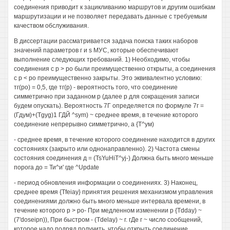
соединения приводит к зацикливанию маршрутов и другим ошибкам
маршрутизации и не позволяет передавать данные с требуемым
качеством обслуживания.
В диссертации рассматривается задача поиска таких наборов
значений параметров г и s МУС, которые обеспечивают
выполнение следующих требований. 1) Необходимо, чтобы
соединения с р > ро были преимущественно открыты, а соединения
с р < ро преимущественно закрыты. Это эквивалентно условию:
тг(ро) = 0,5, где тг(р) - вероятность того, что соединение
симметрично при заданном р (далее р для сокращения записи
будем опускать). Вероятность 7Г определяется по формуле 7г =
(Гдум)+(Tgyg)1 ГДЙ ^sym) ~ среднее время, в течение которого
соединение непрерывно симметрично, а {Т^ум)
- среднее время, в течение которого соединение находится в других
состояниях (закрыто или однонаправленно). 2) Частота смены
состояния соединения д = (TsYuHiT^yj-) Должна быть много меньше
порога до = Ти^и' где ^Update
- период обновления информации о соединениях. 3) Наконец,
среднее время {Tfeiay} принятия решения механизмом управления
соединениями должно быть много меньше интервала времени, в
течение которого р > ро- При медленном изменении р {Tdday) ~
(7'doseipn)), При быстром - (Tdelay) ~ г. гДе г ~ число сообщений,
которое надо подряд получить, чтобы открыть соединение.