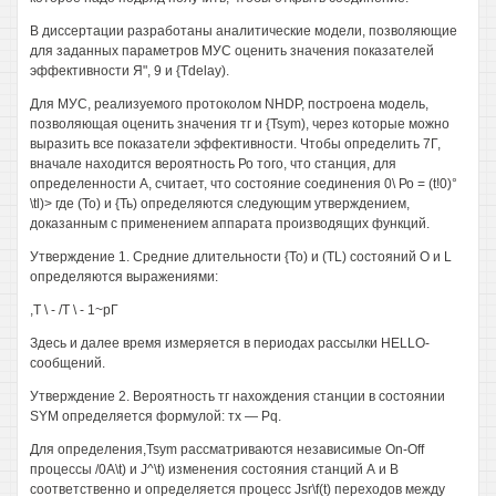
В диссертации разработаны аналитические модели, позволяющие
для заданных параметров МУС оценить значения показателей
эффективности Я", 9 и {Tdelay).
Для МУС, реализуемого протоколом NHDP, построена модель,
позволяющая оценить значения тг и {Tsym), через которые можно
выразить все показатели эффективности. Чтобы определить 7Г,
вначале находится вероятность Ро того, что станция, для
определенности А, считает, что состояние соединения 0\ Ро = (t!0)°
\tl)> где (То) и {Ть) определяются следующим утверждением,
доказанным с применением аппарата производящих функций.
Утверждение 1. Средние длительности {То) и (TL) состояний О и L
определяются выражениями:
,Т \ - /Т \ - 1~рГ
Здесь и далее время измеряется в периодах рассылки HELLO-
сообщений.
Утверждение 2. Вероятность тг нахождения станции в состоянии
SYM определяется формулой: тх — Pq.
Для определения,Tsym рассматриваются независимые On-Off
процессы /0A\t) и J^\t) изменения состояния станций А и В
соответственно и определяется процесс Jsr\f(t) переходов между