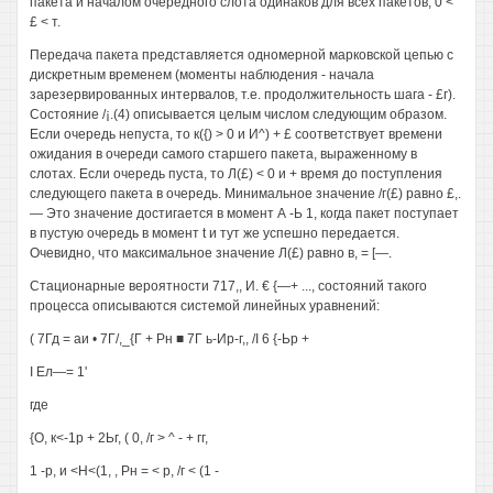
пакета и началом очередного слота одинаков для всех пакетов, 0 <
£ < т.
Передача пакета представляется одномерной марковской цепью с
дискретным временем (моменты наблюдения - начала
зарезервированных интервалов, т.е. продолжительность шага - £г).
Состояние /¡.(4) описывается целым числом следующим образом.
Если очередь непуста, то к({) > 0 и И^) + £ соответствует времени
ожидания в очереди самого старшего пакета, выраженному в
слотах. Если очередь пуста, то Л(£) < 0 и + время до поступления
следующего пакета в очередь. Минимальное значение /г(£) равно £,.
— Это значение достигается в момент А -Ь 1, когда пакет поступает
в пустую очередь в момент t и тут же успешно передается.
Очевидно, что максимальное значение Л(£) равно в, = [—.
Стационарные вероятности 717,, И. € {—+ ..., состояний такого
процесса описываются системой линейных уравнений:
( 7Гд = аи • 7Г/,_{Г + Рн ■ 7Г ь-Ир-г,, /I 6 {-Ьр +
I Ел—= 1'
где
{О, к<-1р + 2Ьг, ( 0, /г > ^ - + гг,
1 -р, и <Н<(1, , Рн = < р, /г < (1 -