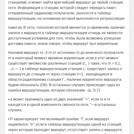
станциями, и может найти кратчайший маршрут до любой станции
сети. Информация о станции, которой следует передать пакет,
отправленный заданному получателю, заносится в таблицу
маршрутизации, на основании которой выполняется ретрансляция
пакетов. В сети, топология которой меняется со временем, наличие
записи о маршруте в таблице маршрутизации отнюдь не является
достаточным условием для того, чтобы была возможна успешная
доставка пакета, иначе говоря, чтобы маршрут был корректным.
Назовем маршрут го -4 гп от источника г'о до конечного получателя
гп в некоторый момент времени корректным, если в этот момент
существует множество различных станций {г,;. } таких, что \/г = 0,1,
...,п — 1 в таблице маршрутизации станции г,; существует запись о
маршруте до станции гп через станцию г!+1., находящуюся в
области радиоприема станции Г;. Наличие корректного маршрута
будем обозначать {ОК). В остальных случаях происходит одна из
ошибок маршрутизации, которую обозначим - (а, /3,7):
• а может принимать одно из двух значений: "+", если го и гп
находятся в одной компоненте связности сети; "—в остальных
случаях;
• Р характеризует тип возникшей ошибки: "Г, если маршрут
зациклился; "е", если в таблице маршрутизации одной из станций,
через которую проходит маршрут, отсутствует запись о маршруте;