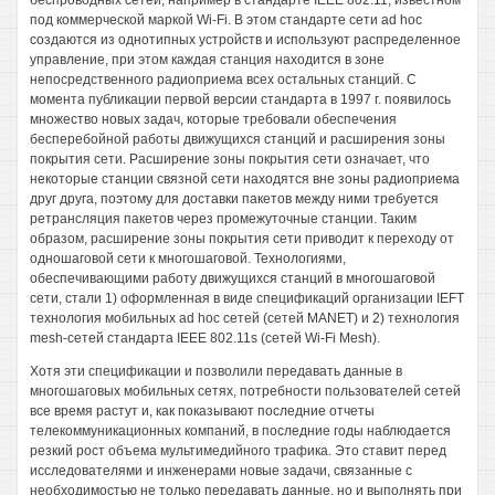
беспроводных сетей, например в стандарте IEEE 802.11, известном
под коммерческой маркой Wi-Fi. В этом стандарте сети ad hoc
создаются из однотипных устройств и используют распределенное
управление, при этом каждая станция находится в зоне
непосредственного радиоприема всех остальных станций. С
момента публикации первой версии стандарта в 1997 г. появилось
множество новых задач, которые требовали обеспечения
бесперебойной работы движущихся станций и расширения зоны
покрытия сети. Расширение зоны покрытия сети означает, что
некоторые станции связной сети находятся вне зоны радиоприема
друг друга, поэтому для доставки пакетов между ними требуется
ретрансляция пакетов через промежуточные станции. Таким
образом, расширение зоны покрытия сети приводит к переходу от
одношаговой сети к многошаговой. Технологиями,
обеспечивающими работу движущихся станций в многошаговой
сети, стали 1) оформленная в виде спецификаций организации IEFT
технология мобильных ad hoc сетей (сетей MANET) и 2) технология
mesh-сетей стандарта IEEE 802.11s (сетей Wi-Fi Mesh).
Хотя эти спецификации и позволили передавать данные в
многошаговых мобильных сетях, потребности пользователей сетей
все время растут и, как показывают последние отчеты
телекоммуникационных компаний, в последние годы наблюдается
резкий рост объема мультимедийного трафика. Это ставит перед
исследователями и инженерами новые задачи, связанные с
необходимостью не только передавать данные, но и выполнять при