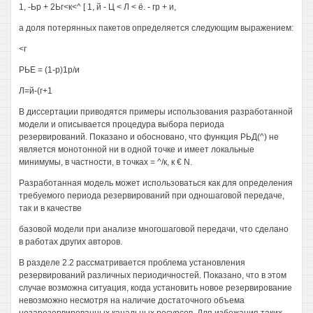
1, -Ьр + 2Ьг<к<^ [ 1, й - Ц < Л < ё. - гр + и,
а доля потерянных пакетов определяется следующим выражением:
<г
РЬЕ = (1-р)1р/и
Л=й-(г+1
В диссертации приводятся примеры использования разработанной
модели и описывается процедура выбора периода
резервирований. Показано и обосновано, что функция РЬД(^) не
является монотонной ни в одной точке и имеет локальные
минимумы, в частности, в точках = ^/к, к € N.
Разработанная модель может использоваться как для определения
требуемого периода резервирований при одношаговой передаче,
так и в качестве
базовой модели при анализе многошаговой передачи, что сделано
в работах других авторов.
В разделе 2.2 рассматривается проблема установления
резервирований различных периодичностей. Показано, что в этом
случае возможна ситуация, когда установить новое резервирование
невозможно несмотря на наличие достаточного объема