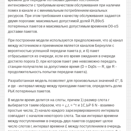
времени для передачи потоковых данных постоянной
интенсивности с требуемым качеством обслуживания при наличии
помех в канале и с минимальным потреблением канальных
ресурсов. При этом требования к качеству обслуживания задаются
двумя порогами: максимально допустимой долей PLB9oS
потерянных пакетов и максимально допустимым временем D0-oS
доставки пакетов.
При построении модели используются предположения, что а) канал
между источником и приемником является каналом Бернулли с
вероятностью успешной передачи пакета р, и б) пакет
отбрасывается из очереди, если его время ожидания в очереди
достигло порога D, при котором пакет уже невозможно передать
станции-получателю за допустимое время (D = Dq0s — R, где R -
продолжительность попытки передачи пакета).
Разработанная модель позволяет для произвольных значений £*, Б
и где - интервал между между приходами пакетов, определить долю
РЬК потерянных пакетов.
В модели время делится на слоты, причем 1) размер слота г
выбирается таким образом, что = ¿,г, = ^т и 1С,ЬР 6 N - взаимно
простые числа; 2) начало каждого зарезервированного интервала
совпадает с началом некоторого слота. Так как интервал времени
между поступлениями в очередь двух пакетов содержит целое
число слотов г, интервал времени £ между поступлением в очередь