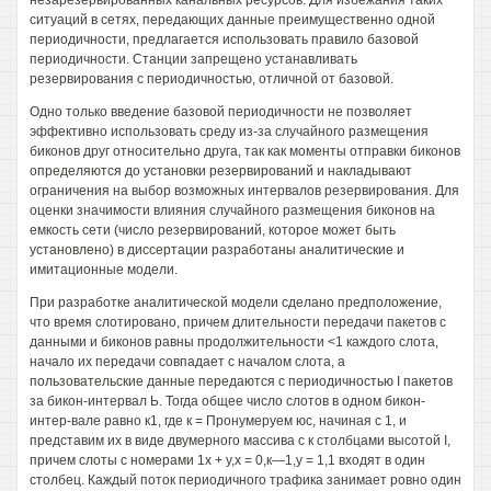
незарезервированных канальных ресурсов. Для избежания таких
ситуаций в сетях, передающих данные преимущественно одной
периодичности, предлагается использовать правило базовой
периодичности. Станции запрещено устанавливать
резервирования с периодичностью, отличной от базовой.
Одно только введение базовой периодичности не позволяет
эффективно использовать среду из-за случайного размещения
биконов друг относительно друга, так как моменты отправки биконов
определяются до установки резервирований и накладывают
ограничения на выбор возможных интервалов резервирования. Для
оценки значимости влияния случайного размещения биконов на
емкость сети (число резервирований, которое может быть
установлено) в диссертации разработаны аналитические и
имитационные модели.
При разработке аналитической модели сделано предположение,
что время слотировано, причем длительности передачи пакетов с
данными и биконов равны продолжительности <1 каждого слота,
начало их передачи совпадает с началом слота, а
пользовательские данные передаются с периодичностью I пакетов
за бикон-интервал Ь. Тогда общее число слотов в одном бикон-
интер-вале равно к1, где к = Пронумеруем юс, начиная с 1, и
представим их в виде двумерного массива с к столбцами высотой I,
причем слоты с номерами 1х + у,х = 0,к—1,у = 1,1 входят в один
столбец. Каждый поток периодичного трафика занимает ровно один