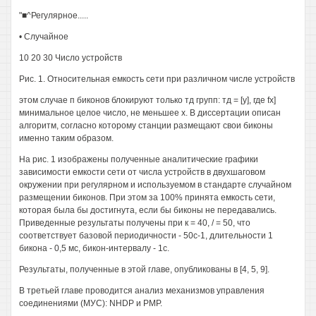
"■^Регулярное.....
• Случайное
10 20 30 Число устройств
Рис. 1. Относительная емкость сети при различном числе устройств
этом случае п биконов блокируют только тд групп: тд = [у], где fx]
минимальное целое число, не меньшее х. В диссертации описан
алгоритм, согласно которому станции размещают свои биконы
именно таким образом.
На рис. 1 изображены полученные аналитические графики
зависимости емкости сети от числа устройств в двухшаговом
окружении при регулярном и используемом в стандарте случайном
размещении биконов. При этом за 100% принята емкость сети,
которая была бы достигнута, если бы биконы не передавались.
Приведенные результаты получены при к = 40, / = 50, что
соответствует базовой периодичности - 50с-1, длительности 1
бикона - 0,5 мс, бикон-интервалу - 1с.
Результаты, полученные в этой главе, опубликованы в [4, 5, 9].
В третьей главе проводится анализ механизмов управления
соединениями (МУС): NHDP и РМР.