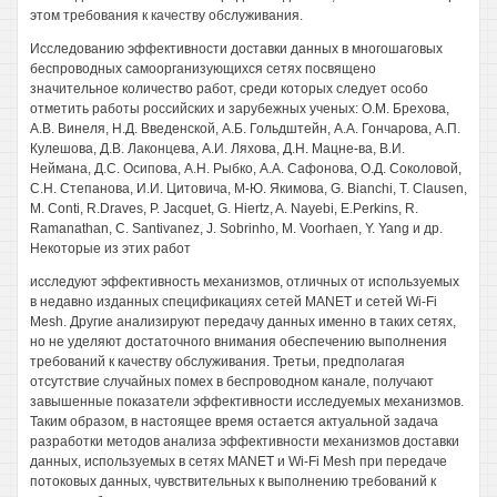
этом требования к качеству обслуживания.
Исследованию эффективности доставки данных в многошаговых
беспроводных самоорганизующихся сетях посвящено
значительное количество работ, среди которых следует особо
отметить работы российских и зарубежных ученых: О.М. Брехова,
A.B. Винеля, Н.Д. Введенской, А.Б. Гольдштейн, A.A. Гончарова, А.П.
Кулешова, Д.В. Лаконцева, А.И. Ляхова, Д.Н. Мацне-ва, В.И.
Неймана, Д.С. Осипова, А.Н. Рыбко, A.A. Сафонова, О.Д. Соколовой,
С.Н. Степанова, И.И. Цитовича, М-Ю. Якимова, G. Bianchi, Т. Clausen,
M. Conti, R.Draves, P. Jacquet, G. Hiertz, A. Nayebi, E.Perkins, R.
Ramanathan, C. Santivanez, J. Sobrinho, M. Voorhaen, Y. Yang и др.
Некоторые из этих работ
исследуют эффективность механизмов, отличных от используемых
в недавно изданных спецификациях сетей MANET и сетей Wi-Fi
Mesh. Другие анализируют передачу данных именно в таких сетях,
но не уделяют достаточного внимания обеспечению выполнения
требований к качеству обслуживания. Третьи, предполагая
отсутствие случайных помех в беспроводном канале, получают
завышенные показатели эффективности исследуемых механизмов.
Таким образом, в настоящее время остается актуальной задача
разработки методов анализа эффективности механизмов доставки
данных, используемых в сетях MANET и Wi-Fi Mesh при передаче
потоковых данных, чувствительных к выполнению требований к