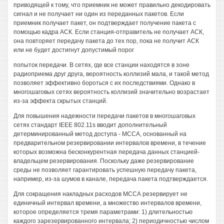
приводящей к тому, что приемник не может правильно декодировать
сигнал и не получает ни один из переданных пакетов. Если
приемник получает пакет, он подтверждает получение пакета с
помощью кадра АСК. Если станция-отправитель не получает АСК,
она повторяет передачу пакета до тех пор, пока не получит АСК
или не будет достигнут допустимый порог
попыток передачи. В сетях, где все станции находятся в зоне
радиоприема друг друга, вероятность коллизий мала, и такой метод
позволяет эффективно бороться с их последствиями. Однако в
многошаговых сетях вероятность коллизий значительно возрастает
из-за эффекта скрытых станций.
Для повышения надежности передачи пакетов в многошаговых
сетях стандарт IEEE 802.11s вводит дополнительный
детерминированный метод доступа - МССА, основанный на
предварительном резервировании интервалов времени, в течение
которых возможна бесконкурентная передача данных станцией-
владельцем резервирования. Поскольку даже резервирование
среды не позволяет гарантировать успешную передачу пакета,
например, из-за шумов в канале, передача пакета подтверждается.
Для сокращения накладных расходов МССА резервирует не
единичный интервал времени, а множество интервалов времени,
которое определяется тремя параметрами: 1) длительностью
каждого зарезервированного интервала; 2) периодичностью числом