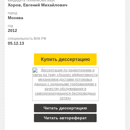
кандидата технических наук
Хоров, Евгений Михайлович
город
Москва
год
2012
специальность ВАК РФ
05.12.13
Купить диссертацию
Читать диссертацию
Читать автореферат