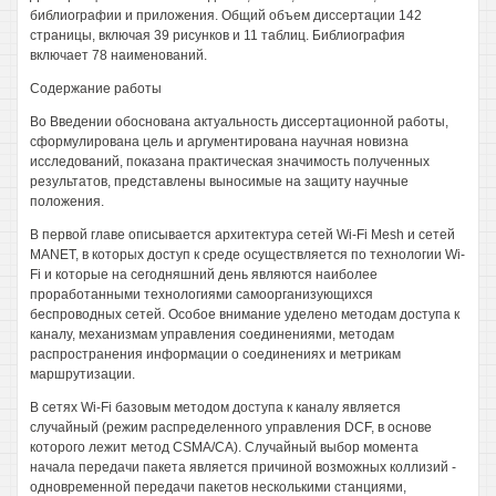
библиографии и приложения. Общий объем диссертации 142
страницы, включая 39 рисунков и 11 таблиц. Библиография
включает 78 наименований.
Содержание работы
Во Введении обоснована актуальность диссертационной работы,
сформулирована цель и аргументирована научная новизна
исследований, показана практическая значимость полученных
результатов, представлены выносимые на защиту научные
положения.
В первой главе описывается архитектура сетей Wi-Fi Mesh и сетей
MANET, в которых доступ к среде осуществляется по технологии Wi-
Fi и которые на сегодняшний день являются наиболее
проработанными технологиями самоорганизующихся
беспроводных сетей. Особое внимание уделено методам доступа к
каналу, механизмам управления соединениями, методам
распространения информации о соединениях и метрикам
маршрутизации.
В сетях Wi-Fi базовым методом доступа к каналу является
случайный (режим распределенного управления DCF, в основе
которого лежит метод CSMA/CA). Случайный выбор момента
начала передачи пакета является причиной возможных коллизий -
одновременной передачи пакетов несколькими станциями,