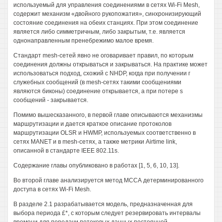
используемый для управления соединениями в сетях Wi-Fi Mesh,
содержит механизм «двойного рукопожатия», синхронизирующий
состояние соединения на обеих станциях. При этом соединение
является либо симметричным, либо закрытым, т.е. является
однонаправленным пренебрежимо малое время.
Стандарт mesh-сетей явно не оговаривает правил, по которым
соединения должны открываться и закрываться. На практике может
использоваться подход, схожий с NHDP, когда при получении г
служебных сообщений (в mesh-сетях такими сообщениями
являются биконы) соединение открывается, а при потере s
сообщений - закрывается.
Помимо вышесказанного, в первой главе описываются механизмы
маршрутизации и дается краткое описание протоколов
маршрутизации OLSR и HWMP, используемых соответственно в
сетях MANET и в mesh-сетях, а также метрики Airtime link,
описанной в стандарте IEEE 802.11s.
Содержание главы опубликовано в работах [1, 5, 6, 10, 13].
Во второй главе анализируется метод МССА детерминированного
доступа в сетях Wi-Fi Mesh.
В разделе 2.1 разрабатывается модель, предназначенная для
выбора периода £*, с которым следует резервировать интервалы