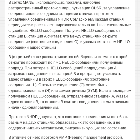
В сетях MANET, использующих, пожалуй, наиболее
распространенный протокол маршрутизации OLSR, за управление
соединениями с соседними станциями отвечает протокол
управления соединениями NHDP. Согласно ему каждая станция
периодически рассылает широковещательно на 1 шаг специальные
служебные HELLO-сообщения. Получив HELLO-сообщение от
станции В, станция А считает, что между станциями открыто
соединение (состояние соединения О), и указывает в своем HELLO-
сообщении адрес станции
В (в третьей главе рассматривается обобщенная схема, в которой
открытие происходит по г > 1 HELLO-сообщениям, полученным
подряд). При потере s HELLO-сообщений подряд станция А
закрывает соединение со станцией В и прекращает указывать
адрес станции В в своих HELLO-сообщениях (состояние
соединения - L). Открытое соединение (О) может быть
однонаправленным (Я) или симметричным (SYM). Если в последнем
полученном HELLO-сообщении, отправленном станцией А, указан
адрес станции В, то станция В считает соединение симметричным,
иначе - однонаправленным.
Протокол NHDP допускает, что состояние соединения может быть
разным на двух станциях, образовавших это соединение, и не
содержит никаких механизмов, синхронизирующих это состояние.
В отличие от него протокол РМР (Peering management protocoí),