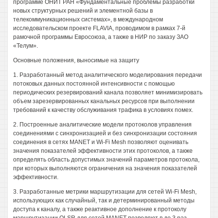
программе ОНИТ РАН «Фундаментальные проблемы разработки
новых структурных решений и элементной базы в
телекоммуникационных системах», в международном
исследовательском проекте FLAVIA, проводимом в рамках 7-й
рамочной программы Евросоюза, а также в НИР по заказу ЗАО
«Телум».
Основные положения, выносимые на защиту
1. Разработанный метод аналитического моделирования передачи
потоковых данных постоянной интенсивности с помощью
периодических резервирований канала позволяет минимизировать
объем зарезервированных канальных ресурсов при выполнении
требований к качеству обслуживания трафика в условиях помех.
2. Построенные аналитические модели протоколов управления
соединениями с синхронизацией и без синхронизации состояния
соединения в сетях MANET и Wi-Fi Mesh позволяют оценивать
значения показателей эффективности этих протоколов, а также
определять область допустимых значений параметров протокола,
при которых выполняются ограничения на значения показателей
эффективности.
3. Разработанные метрики маршрутизации для сетей Wi-Fi Mesh,
использующих как случайный, так и детерминированный методы
доступа к каналу, а также реактивное дополнение к протоколу