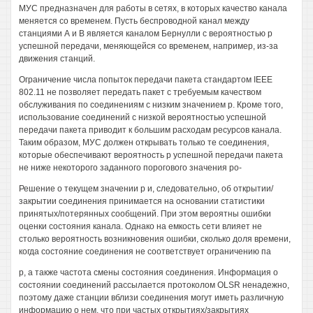
МУС предназначен для работы в сетях, в которых качество канала
меняется со временем. Пусть беспроводной канал между
станциями А и В является каналом Бернулли с вероятностью р
успешной передачи, меняющейся со временем, например, из-за
движения станций.
Ограничение числа попыток передачи пакета стандартом IEEE
802.11 не позволяет передать пакет с требуемым качеством
обслуживания по соединениям с низким значением р. Кроме того,
использование соединений с низкой вероятностью успешной
передачи пакета приводит к большим расходам ресурсов канала.
Таким образом, МУС должен открывать только те соединения,
которые обеспечивают вероятность р успешной передачи пакета
не ниже некоторого заданного порогового значения ро-
Решение о текущем значении р и, следовательно, об открытии/
закрытии соединения принимается на основании статистики
принятых/потерянных сообщений. При этом вероятны ошибки
оценки состояния канала. Однако на емкость сети влияет не
столько вероятность возникновения ошибки, сколько доля времени,
когда состояние соединения не соответствует ограничению па
р, а также частота смены состояния соединения. Информация о
состоянии соединений рассылается протоколом OLSR ненадежно,
поэтому даже станции вблизи соединения могут иметь различную
информацию о нем, что при частых открытиях/закрытиях