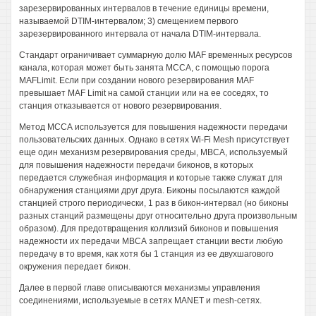
зарезервированных интервалов в течение единицы времени,
называемой DTIM-интервалом; 3) смещением первого
зарезервированного интервала от начала DTIM-интервала.
Стандарт ограничивает суммарную долю MAF временных ресурсов
канала, которая может быть занята МССА, с помощью порога
MAFLimit. Если при создании нового резервирования MAF
превышает MAF Limit на самой станции или на ее соседях, то
станция отказывается от нового резервирования.
Метод МССА используется для повышения надежности передачи
пользовательских данных. Однако в сетях Wi-Fi Mesh присутствует
еще один механизм резервирования среды, МВСА, используемый
для повышения надежности передачи биконов, в которых
передается служебная информация и которые также служат для
обнаружения станциями друг друга. Биконы посылаются каждой
станцией строго периодически, 1 раз в бикон-интервал (но биконы
разных станций размещены друг относительно друга произвольным
образом). Для предотвращения коллизий биконов и повышения
надежности их передачи МВСА запрещает станции вести любую
передачу в то время, как хотя бы 1 станция из ее двухшагового
окружения передает бикон.
Далее в первой главе описываются механизмы управления
соединениями, используемые в сетях MANET и mesh-сетях.