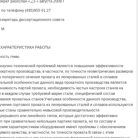
ерат разослан «,¿3 » августа 2008 г
 по телефону (495)955 01 27
секретарь диссертационного совета
 М
ХАРАКТЕРИСТИКА РАБОТЫ
ность темы
научно-технической проблемой является повышение эффективности
окатного производства, в частности, по точности геометрических размеров
 поперечного сечения проката из легированных сталей и сплавов
ельной особенностью данного вида прокатного производства является
нажность партий проката, необходимость частых настроек станов на
у в каждом случае требуемой марки стали, специфический состав
вания прокатных станов Учитывая особенности данного производства,
учения сортового проката из легированных сталей и сплавов используются
ые станы сравнительно невысокой производительности
рерывного или линейного типов, которые достаточно эффективно
т при сравнительно небольших партиях проката, но по составу и
ским характеристикам оборудования имеют проблемы с обеспечением
имого качества, в частности, по точности проката В связи с этим