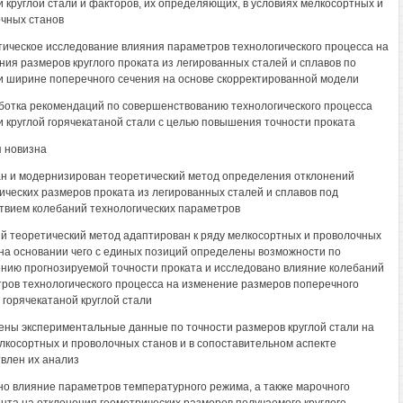
и круглой стали и факторов, их определяющих, в условиях мелкосортных и
чных станов
тическое исследование влияния параметров технологического процесса на
ния размеров круглого проката из легированных сталей и сплавов по
и ширине поперечного сечения на основе скорректированной модели
ботка рекомендаций по совершенствованию технологического процесса
и круглой горячекатаной стали с целью повышения точности проката
 новизна
н и модернизирован теоретический метод определения отклонений
ических размеров проката из легированных сталей и сплавов под
твием колебаний технологических параметров
й теоретический метод адаптирован к ряду мелкосортных и проволочных
 на основании чего с единых позиций определены возможности по
нию прогнозируемой точности проката и исследовано влияние колебаний
ров технологического процесса на изменение размеров поперечного
 горячекатаной круглой стали
ены экспериментальные данные по точности размеров круглой стали на
лкосортных и проволочных станов и в сопоставительном аспекте
влен их анализ
но влияние параметров температурного режима, а также марочного