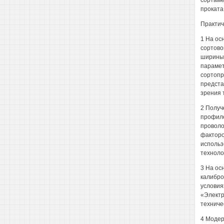
сортаме
проката
Практич
1 На ос
сортово
ширины 
парамет
сортопр
предста
зрения 
2 Получ
профиле
проволо
факторо
использ
техноло
3 На ос
калибро
условия
«Электр
техниче
4 Модер