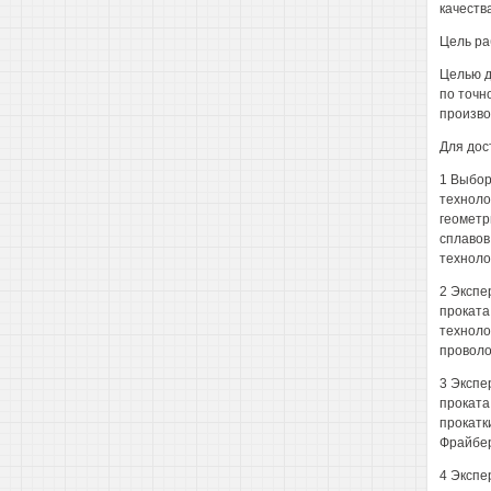
качеств
Цель ра
Целью д
по точн
произво
Для дос
1 Выбор
техноло
геометр
сплавов
техноло
2 Экспе
проката
техноло
проволо
3 Экспе
проката
прокатк
Фрайбер
4 Экспе