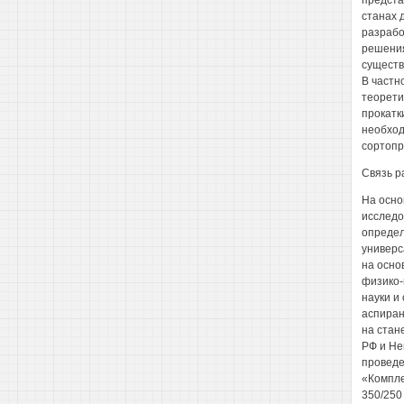
предста
станах 
разрабо
решения
существ
В частн
теорети
прокатк
необход
сортопр
Связь р
На осно
исследо
определ
универс
на осно
физико-
науки и
аспиран
на стан
РФ и Не
проведе
«Компле
350/250