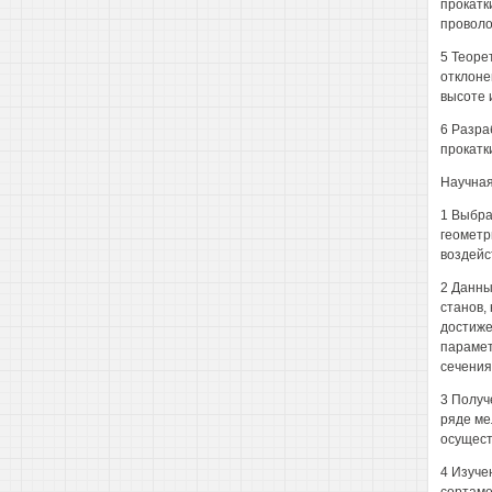
прокатк
проволо
5 Теоре
отклоне
высоте 
6 Разра
прокатк
Научная
1 Выбра
геометр
воздейс
2 Данны
станов,
достиже
парамет
сечения
3 Получ
ряде ме
осущест
4 Изуче