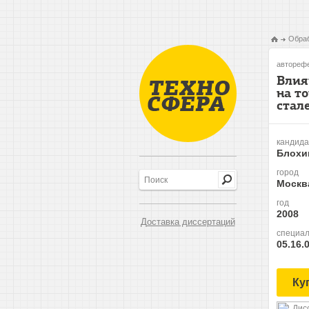
Обраб
авторефе
Влия
на т
стал
кандида
Блохи
город
Москв
год
2008
Доставка диссертаций
специал
05.16.
Ку