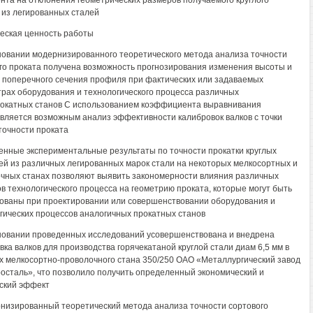
нта на отклонения геометрических размеров получаемого круглого
 из легированных сталей
еская ценность работы
новании модернизированного теоретического метода анализа точности
го проката получена возможность прогнозирования изменения высоты и
поперечного сечения профиля при фактических или задаваемых
рах оборудования и технологического процесса различных
окатных станов С использованием коэффициента выравнивания
вляется возможным анализ эффективности калибровок валков с точки
точности проката
енные экспериментальные результаты по точности прокатки круглых
й из различных легированных марок стали на некоторых мелкосортных и
чных станах позволяют выявить закономерности влияния различных
в технологического процесса на геометрию проката, которые могут быть
ованы при проектировании или совершенствовании оборудования и
гических процессов аналогичных прокатных станов
новании проведенных исследований усовершенствована и внедрена
вка валков для производства горячекатаной круглой стали диам 6,5 мм в
х мелкосортно-проволочного стана 350/250 ОАО «Металлургический завод
осталь», что позволило получить определенный экономический и
ский эффект
низированный теоретический метода анализа точности сортового