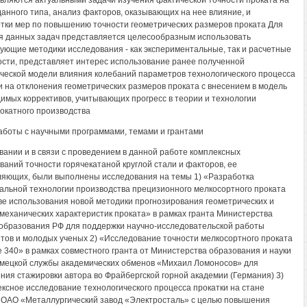
вляются актуальными задачи изучения фактической точности проката на
данного типа, анализ факторов, оказывающих на нее влияние, и
тки мер по повышению точности геометрических размеров проката Для
 данных задач представляется целесообразным использовать
ующие методики исследования - как экспериментальные, так и расчетные
ости, представляет интерес использование ранее полученной
ческой модели влияния колебаний параметров технологического процесса
и на отклонения геометрических размеров проката с внесением в модель
имых коррективов, учитывающих прогресс в теории и технологии
окатного производства
аботы с научными программами, темами и грантами
вании и в связи с проведением в данной работе комплексных
ваний точности горячекатаной круглой стали и факторов, ее
яющих, были выполнены исследования на темы 1) «Разработка
альной технологии производства прецизионного мелкосортного проката
ве использования новой методики прогнозирования геометрических и
механических характеристик проката» в рамках гранта Министерства
 образования РФ для поддержки научно-исследовательской работы
тов и молодых ученых 2) «Исследование точности мелкосортного проката
е 340» в рамках совместного гранта от Министерства образования и науки
мецкой службы академических обменов «Михаил Ломоносов» для
ния стажировки автора во Фрайбергской горной академии (Германия) 3)
ксное исследование технологического процесса прокатки на стане
 ОАО «Металлургический завод «Электросталь» с целью повышения