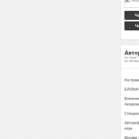
Ч
Ч
Авто
по теме 
из легир
На прав
БЛОХИН
Влияние
легиров
Специал
Автореф
наук
Москва 