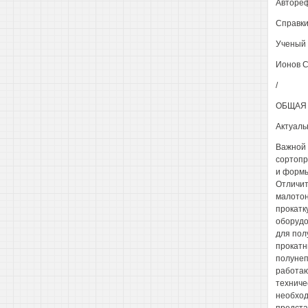
Автореф
Справки
Ученый 
Ионов С
/
ОБЩАЯ 
Актуаль
Важной 
сортопр
и формы
Отличит
малотон
прокатк
оборудо
для пол
прокатн
полунеп
работаю
техниче
необход