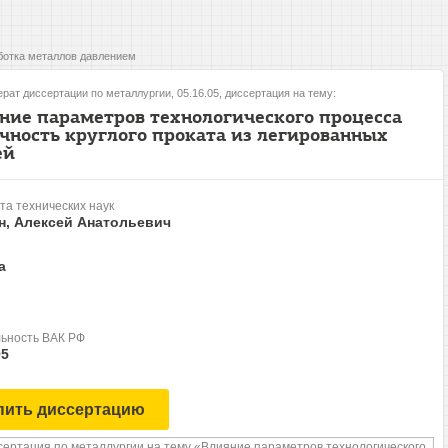
отка металлов давлением
рат диссертации по металлургии, 05.16.05, диссертация на тему:
ние параметров технологического процесса
очность круглого проката из легированных
ей
та технических наук
н, Алексей Анатольевич
а
ьность ВАК РФ
05
пить диссертацию