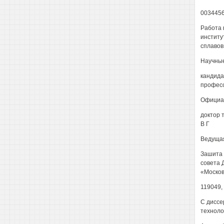
003445
Работа 
институ
сплавов
Научные
кандида
професс
Официа
доктор 
В Г
Ведущая
Зашита 
совета 
«Москов
119049,
С диссе
техноло